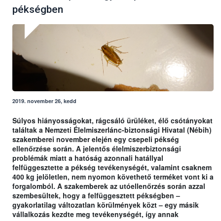
pékségben
2019. november 26, kedd
Súlyos hiányosságokat, rágcsáló ürüléket, élő csótányokat
találtak a Nemzeti Élelmiszerlánc-biztonsági Hivatal (Nébih)
szakemberei november elején egy csepeli pékség
ellenőrzése során. A jelentős élelmiszerbiztonsági
problémák miatt a hatóság azonnali hatállyal
felfüggesztette a pékség tevékenységét, valamint csaknem
400 kg jelöletlen, nem nyomon követhető terméket vont ki a
forgalomból. A szakemberek az utóellenőrzés során azzal
szembesültek, hogy a felfüggesztett pékségben –
gyakorlatilag változatlan körülmények közt – egy másik
vállalkozás kezdte meg tevékenységét, így annak