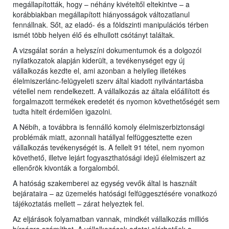
megállapították, hogy – néhány kivételtől eltekintve – a
korábbiakban megállapított hiányosságok változatlanul
fennállnak. Sőt, az eladó- és a földszinti manipulációs térben
ismét több helyen élő és elhullott csótányt találtak.
A vizsgálat során a helyszíni dokumentumok és a dolgozói
nyilatkozatok alapján kiderült, a tevékenységet egy új
vállalkozás kezdte el, ami azonban a helyileg illetékes
élelmiszerlánc-felügyeleti szerv által kiadott nyilvántartásba
vétellel nem rendelkezett. A vállalkozás az általa előállított és
forgalmazott termékek eredetét és nyomon követhetőségét sem
tudta hitelt érdemlően igazolni.
A Nébih, a továbbra is fennálló komoly élelmiszerbiztonsági
problémák miatt, azonnali hatállyal felfüggesztette ezen
vállalkozás tevékenységét is. A fellelt 91 tétel, nem nyomon
követhető, illetve lejárt fogyaszthatósági idejű élelmiszert az
ellenőrök kivonták a forgalomból.
A hatóság szakemberei az egység vevők által is használt
bejárataira – az üzemelés hatósági felfüggesztésére vonatkozó
tájékoztatás mellett – zárat helyeztek fel.
Az eljárások folyamatban vannak, mindkét vállalkozás milliós