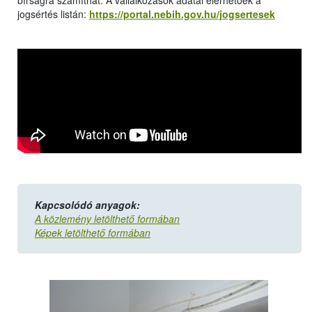
bírságra számíthat. A vállalkozások adatai elérhetőek a
jogsértés listán:
https://portal.nebih.gov.hu/jogsertesek
Kapcsolódó anyagok:
A közlemény letölthető formában
Képek letölthető formában