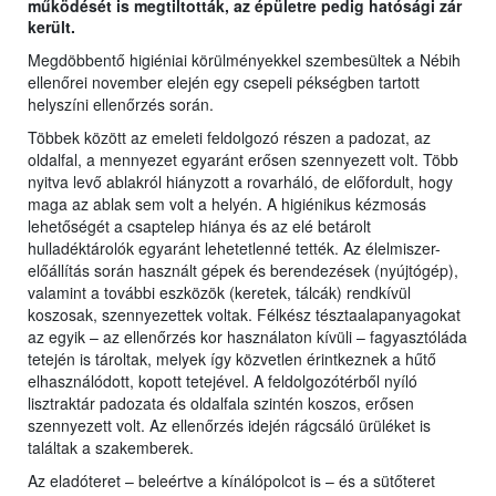
működését is megtiltották, az épületre pedig hatósági zár
került.
Megdöbbentő higiéniai körülményekkel szembesültek a Nébih
ellenőrei november elején egy csepeli pékségben tartott
helyszíni ellenőrzés során.
Többek között az emeleti feldolgozó részen a padozat, az
oldalfal, a mennyezet egyaránt erősen szennyezett volt. Több
nyitva levő ablakról hiányzott a rovarháló, de előfordult, hogy
maga az ablak sem volt a helyén. A higiénikus kézmosás
lehetőségét a csaptelep hiánya és az elé betárolt
hulladéktárolók egyaránt lehetetlenné tették. Az élelmiszer-
előállítás során használt gépek és berendezések (nyújtógép),
valamint a további eszközök (keretek, tálcák) rendkívül
koszosak, szennyezettek voltak. Félkész tésztaalapanyagokat
az egyik – az ellenőrzés kor használaton kívüli – fagyasztóláda
tetején is tároltak, melyek így közvetlen érintkeznek a hűtő
elhasználódott, kopott tetejével. A feldolgozótérből nyíló
lisztraktár padozata és oldalfala szintén koszos, erősen
szennyezett volt. Az ellenőrzés idején rágcsáló ürüléket is
találtak a szakemberek.
Az eladóteret – beleértve a kínálópolcot is – és a sütőteret