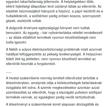
egyaránt takarítatlanság jellemezte. A helyiségekben több,
eltérő fejlettségi állapotban lévő csótányt láttak az ellenőrök. Az
eladótér kézmosójából hiányzott a folyóvíz, a papír kéztörlő és a
hulladéktároló, a sütőtérben pedig erősen koszos, szennyezett
gépek, eszközök voltak.
A dolgozók érvényes egészségügyi könyvet nem tudtak
bemutatni. Az egység – bár nyilvántartásba vétellel rendelkezett
– az általa előállított termékek nyomon követhetőségét nem
tudta igazolni.
A Nébih a súlyos élelmiszerbiztonsági problémák miatt azonnali
hatállyal felfüggesztette az pékség tevékenységét. A helyszínen
fellelt 394 kg jelöletlen, nem nyomon követhető terméket az
ellenőrök kivonták a forgalomból.
___
A hivatal szakemberei nemrég ismételt ellenőrzést tartottak a
létesítményben, amelynek célja a kötelezettségek betartásának
vizsgálata lett volna. A szemle megkezdésekor azonban azzal
szembesültek az ellenőrök, hogy a kiszolgáló pultokon sütőipari
termékek vannak, az egységben pedig vevők tartózkodnak.
A létesítményt a szakemberek ismét alaposan átvizsgálták és