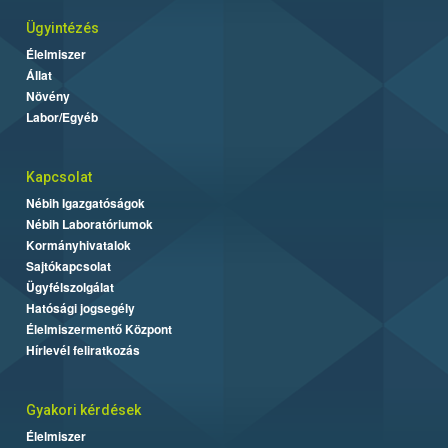
Ügyintézés
Élelmiszer
Állat
Növény
Labor/Egyéb
Kapcsolat
Nébih Igazgatóságok
Nébih Laboratóriumok
Kormányhivatalok
Sajtókapcsolat
Ügyfélszolgálat
Hatósági jogsegély
Élelmiszermentő Központ
Hírlevél feliratkozás
Gyakori kérdések
Élelmiszer