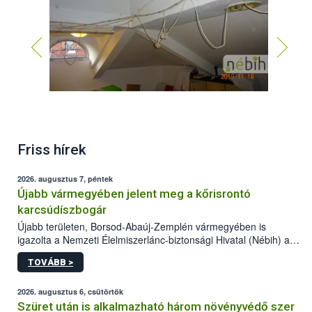
Friss hírek
2026. augusztus 7, péntek
Újabb vármegyében jelent meg a kőrisrontó
karcsúdíszbogár
Újabb területen, Borsod-Abaúj-Zemplén vármegyében is
igazolta a Nemzeti Élelmiszerlánc-biztonsági Hivatal (Nébih) a
kőrisrontó karcsúdíszbogár (Agrilus planipennis) jelenlétét. A
TOVÁBB >
kártevőt nem csak színcsapdában találták meg, de már fertőzött
fában is azonosították. A növényvédelmi szakemberek folytatják
az intenzív felderítést, emellett az intézkedéseket a szlovák
2026. augusztus 6, csütörtök
hatósággal is összehangolják a terjedés megállítása érdekében.
Szüret után is alkalmazható három növényvédő szer