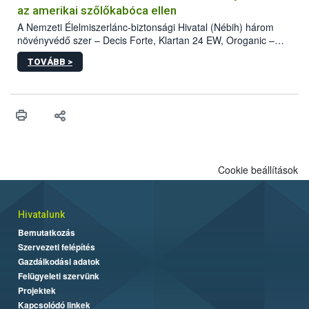
az amerikai szőlőkabóca ellen
A Nemzeti Élelmiszerlánc-biztonsági Hivatal (Nébih) három
növényvédő szer – Decis Forte, Klartan 24 EW, Oroganic –
engedélyokiratát módosította, így azok a szüretet követően,
TOVÁBB >
egészen a vesszőérettség (BBCH 91) stádiumáig
felhasználhatóak a szőlőben. A kiterjesztések célja, hogy a korai
érésű szőlőkben is legyen lehetőség a károsító elleni további
védekezésre. Az Oroganic készítmény kis kiszerelésben kiskerti
felhasználók számára is elérhető és ökológiai termesztésben is
engedélyezett.
Cookie beállítások
Hivatalunk
Bemutatkozás
Szervezeti felépítés
Gazdálkodási adatok
Felügyeleti szervünk
Projektek
Kapcsolódó linkek