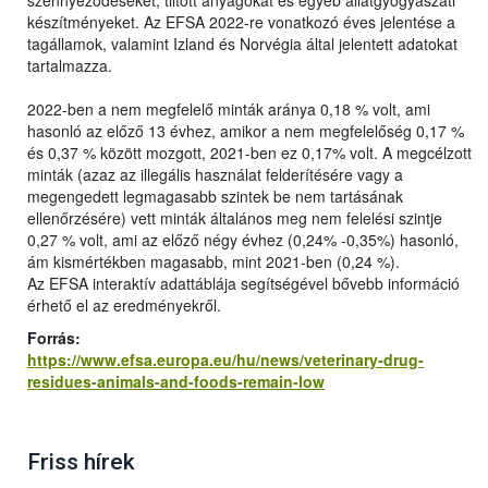
szennyeződéseket, tiltott anyagokat és egyéb állatgyógyászati
készítményeket. Az EFSA 2022-re vonatkozó éves jelentése a
tagállamok, valamint Izland és Norvégia által jelentett adatokat
tartalmazza.
2022-ben a nem megfelelő minták aránya 0,18 % volt, ami
hasonló az előző 13 évhez, amikor a nem megfelelőség 0,17 %
és 0,37 % között mozgott, 2021-ben ez 0,17% volt. A megcélzott
minták (azaz az illegális használat felderítésére vagy a
megengedett legmagasabb szintek be nem tartásának
ellenőrzésére) vett minták általános meg nem felelési szintje
0,27 % volt, ami az előző négy évhez (0,24% -0,35%) hasonló,
ám kismértékben magasabb, mint 2021-ben (0,24 %).
Az EFSA interaktív adattáblája segítségével bővebb információ
érhető el az eredményekről.
Forrás:
https://www.efsa.europa.eu/hu/news/veterinary-drug-
residues-animals-and-foods-remain-low
Friss hírek