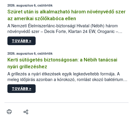
2026. augusztus 6, csütörtök
Szüret után is alkalmazható három növényvédő szer
az amerikai szőlőkabóca ellen
A Nemzeti Élelmiszerlánc-biztonsági Hivatal (Nébih) három
növényvédő szer – Decis Forte, Klartan 24 EW, Oroganic –
engedélyokiratát módosította, így azok a szüretet követően,
TOVÁBB >
egészen a vesszőérettség (BBCH 91) stádiumáig
felhasználhatóak a szőlőben. A kiterjesztések célja, hogy a korai
érésű szőlőkben is legyen lehetőség a károsító elleni további
2026. augusztus 6, csütörtök
védekezésre. Az Oroganic készítmény kis kiszerelésben kiskerti
Kerti sütögetés biztonságosan: a Nébih tanácsai
felhasználók számára is elérhető és ökológiai termesztésben is
nyári grillezéshez
engedélyezett.
A grillezés a nyári étkezések egyik legkedveltebb formája. A
meleg időjárás azonban a kórokozó, romlást okozó baktériumok
gyorsabb szaporodásának is kedvez. A szabadtéri sütögetés
TOVÁBB >
ezért nem csupán a megfelelő sütési technikáról szól: legalább
ilyen fontos az alapanyagok biztonságos kezelése, az alapvető
higiéniai szabályok betartása, a megfelelő hőkezelés, valamint a
maradékok szakszerű tárolása. A Nemzeti Élelmiszerlánc-
biztonsági Hivatal (Nébih) Oktatási Programja összegyűjtötte a
biztonságos grillezés legfontosabb tudnivalóit.