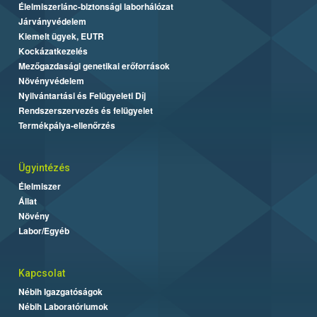
Élelmiszerlánc-biztonsági laborhálózat
Járványvédelem
Kiemelt ügyek, EUTR
Kockázatkezelés
Mezőgazdasági genetikai erőforrások
Növényvédelem
Nyilvántartási és Felügyeleti Díj
Rendszerszervezés és felügyelet
Termékpálya-ellenőrzés
Ügyintézés
Élelmiszer
Állat
Növény
Labor/Egyéb
Kapcsolat
Nébih Igazgatóságok
Nébih Laboratóriumok