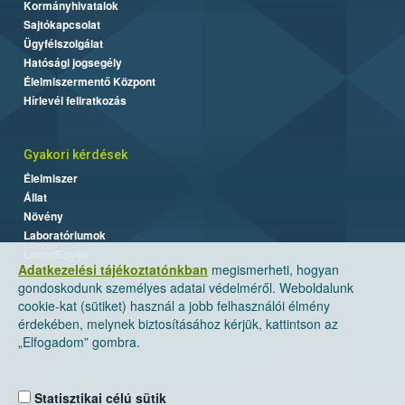
Kormányhivatalok
Sajtókapcsolat
Ügyfélszolgálat
Hatósági jogsegély
Élelmiszermentő Központ
Hírlevél feliratkozás
Gyakori kérdések
Élelmiszer
Állat
Növény
Laboratóriumok
Labor/Egyéb
Adatkezelési tájékoztatónkban
megismerheti, hogyan
gondoskodunk személyes adatai védelméről. Weboldalunk
cookie-kat (sütiket) használ a jobb felhasználói élmény
érdekében, melynek biztosításához kérjük, kattintson az
„Elfogadom” gombra.
Statisztikai célú sütik