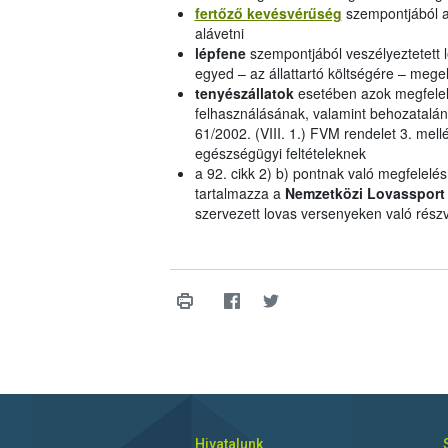
fertőző kevésvérűség
szempontjából a
alávetni
lépfene
szempontjából veszélyeztetett 
egyed – az állattartó költségére – meg
tenyészállatok
esetében azok megfelel
felhasználásának, valamint behozatalának
61/2002. (VIII. 1.) FVM rendelet 3. mel
egészségügyi feltételeknek
a 92. cikk 2) b) pontnak való megfelelé
tartalmazza a
Nemzetközi Lovassport 
szervezett lovas versenyeken való részv
Hivatalunk