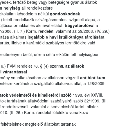
yedek, fertőző beteg vagy betegségre gyanús állatok
n helyiség
áll rendelkezésre
okolatlan késedelem nélkül
gondoskodnak
ó
) felett rendelkezik szivárgásmentes, szigetelt alapú, a
űjtőcsatornákkal és aknával ellátott
trágyatárolóval
a
/2006. (II. 7.) Korm. rendelet, valamint az 59/2008. (IV. 29.)
itása alkalmas
legalább 6 havi istállótrágya tárolására
rtás, illetve a karámföld szabályos termőföldre való
tesítményen belül, erre a célra elkülönített helyiségben
 6.) FVM rendelet 76. § (4) szerinti,
az állatok
ilvántartással
sítmény vonatkozásában az állatokon végzett
antibiotikum-
tésre kerülnek a szolgáltató állatorvos által, a 128/2009.
llatok védelméről és kíméletéről szóló
1998. évi XXVIII.
k tartásának állatvédelmi szabályairól szóló 32/1999. (III.
rendelkezéseit, valamint a kedvtelésből tartott állatok
010. (II. 26.) Korm. rendelet lófélékre vonatkozó
 feltételeknek megfelelő állatokat tartanak