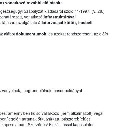
tt) vonatkozó további előírások:
egészségügyi Szabályzat kiadásáról szóló 41/1997. (V. 28.)
meghatározott, vonatkozó
infrastruktúrával
 ellátására szolgáltató
állatorvossal kötött, írásbeli
az alábbi
dokumentumok
, és azokat rendszeresen, az előírt
k vényeinek, megrendelőinek másodpéldányai
dés, amennyiben külső vállalkozó (nem alkalmazott) végzi
pen/legelőn tartanak őrkutyá(ka)t, pásztoreb(ek)et
al kapcsolatban: Szerződés/ Elszállítással kapcsolatos