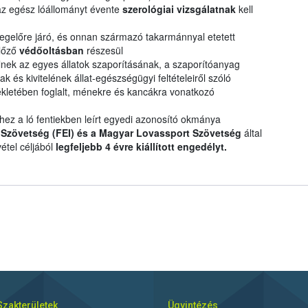
z egész lóállományt évente
szerológiai vizsgálatnak
kell
legelőre járó, és onnan származó takarmánnyal etetett
előző
védőoltásban
részesül
nek az egyes állatok szaporításának, a szaporítóanyag
 és kivitelének állat-egészségügyi feltételeiről szóló
lékletében foglalt, ménekre és kancákra vonatkozó
shez a ló fentiekben leírt egyedi azonosító okmánya
Szövetség (FEI) és a Magyar Lovassport Szövetség
által
étel céljából
legfeljebb 4 évre kiállított engedélyt.
Szakterületek
Ügyintézés