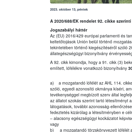
2023. október 13, péntek
A 2020/688/EK rendelet 92. cikke szerinti 
Jogszabályi háttér
Az (EU) 2016/429 európai parlamenti és tan
keltetőtojások Unión belül történő mozgatá
tekintetében történő kiegészítéséről szóló 
állategészségügyi bizonyítvány érvényességi 
A 92. cikk kimondja, hogy a 91. cikk (3) be
említett, lófélékre vonatkozó bizonyítvány
3
a) a mozgatandó lófélét az AHL 114. cikke 
szóló, egyedi azonosító okmánya kíséri, ame
tevékenységgel megbízott szerv által legfelje
az állatot szokás szerint tartó létesítményt 
látogatások, további azonosság-ellenőrzése
fedeztetés kizárólag a létesítményben e célra
– alacsony egészségügyi kockázatot képvise
vagy
b) a mozgatandó törzskönyvezett lófélét az