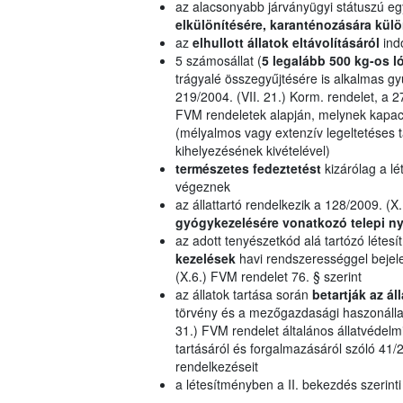
az alacsonyabb járványügyi státuszú eg
elkülönítésére, karanténozására külö
az
elhullott állatok eltávolításáról
ind
5 számosállat (
5 legalább 500 kg-os l
trágyalé összegyűjtésére is alkalmas gy
219/2004. (VII. 21.) Korm. rendelet, a 27
FVM rendeletek alapján, melynek kapac
(mélyalmos vagy extenzív legeltetéses ta
kihelyezésének kivételével)
természetes fedeztetést
kizárólag a lé
végeznek
az állattartó rendelkezik a 128/2009. (X.
gyógykezelésére vonatkozó telepi ny
az adott tenyészetkód alá tartózó léte
kezelések
havi rendszerességgel bejelen
(X.6.) FVM rendelet 76. § szerint
az állatok tartása során
betartják az á
törvény és a mezőgazdasági haszonállato
31.) FVM rendelet általános állatvédelmi 
tartásáról és forgalmazásáról szóló 41/2
rendelkezéseit
a létesítményben a II. bekezdés szerinti