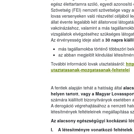
egész élettartamra szóló, egyedi azonosító
Szövetség (FEI) nemzeti szövetsége vagy a l
lovas versenyeken való részvétel céljából le
állat évente legalább két állatorvosi látogat
vakcinázáshoz, valamint a más tagállamokb
vizsgálatok elvégzéséhez szükséges látoga
Az érvényesség ideje alatt a
30 napra kiáll
más tagállamokba történő többszöri be
az abban megjelölt kiindulási létesítmén
További információ lovak utaztatásáról:
http
utaztatasanak-mozgatasanak-feltetelei
A fentiek alapján tehát a hatóság által
alacs
helyen tartott
,
vagy a Magyar Lovasspor
számára kiállított bizonyítványok esetében 
A derogáció végrehajtásához a nemzeti hatós
létesítmények feltételeinek megállapítása s
Az alacsony egészségügyi kockázatú lóta
I. A létesítményre vonatkozó feltételek