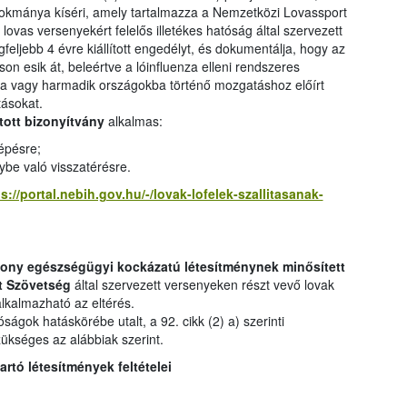
 okmánya kíséri, amely tartalmazza a Nemzetközi Lovassport
ovas versenyekért felelős illetékes hatóság által szervezett
gfeljebb 4 évre kiállított engedélyt, és dokumentálja, hogy az
áson esik át, beleértve a lóinfluenza elleni rendszeres
a vagy harmadik országokba történő mozgatáshoz előírt
tásokat.
ított bizonyítvány
alkalmas:
lépésre;
ybe való visszatérésre.
s://portal.nebih.gov.hu/-/lovak-lofelek-szallitasanak-
ony egészségügyi kockázatú létesítménynek minősített
t Szövetség
által szervezett versenyeken részt vevő lovak
alkalmazható az eltérés.
ágok hatáskörébe utalt, a 92. cikk (2) a) szerinti
zükséges az alábbiak szerint.
rtó létesítmények feltételei