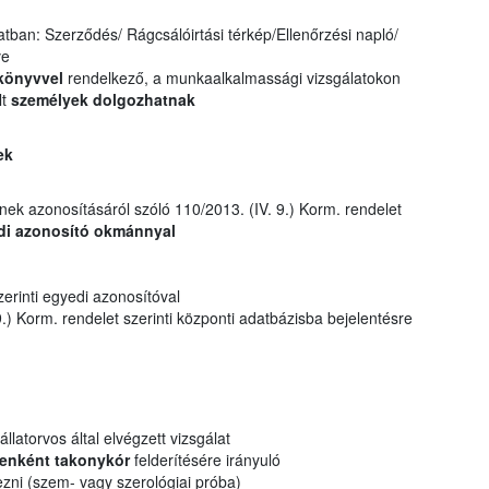
atban: Szerződés/ Rágcsálóirtási térkép/Ellenőrzési napló/
ve
könyvvel
rendelkező, a munkaalkalmassági vizsgálatokon
lt
személyek dolgozhatnak
ek
nek azonosításáról szóló 110/2013. (IV. 9.) Korm. rendelet
di azonosító okmánnyal
erinti egyedi azonosítóval
.) Korm. rendelet szerinti központi adatbázisba bejelentésre
állatorvos által elvégzett vizsgálat
enként takonykór
felderítésére irányuló
ezni (szem- vagy szerológiai próba)