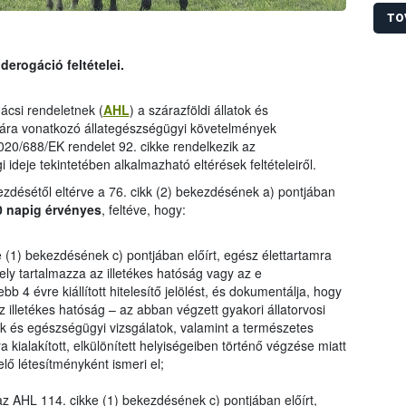
végén
túrák
TO
derogáció feltételei.
ácsi rendeletnek (
AHL
) a szárazföldi állatok és
sára vonatkozó állategészségügyi követelmények
2020/688/EK rendelet 92. cikke rendelkezik az
ideje tekintetében alkalmazható eltérések feltételeiről.
kezdésétől eltérve a 76. cikk (2) bekezdésének a) pontjában
0 napig érvényes
, feltéve, hogy:
(1) bekezdésének c) pontjában előírt, egész élettartamra
ly tartalmazza az illetékes hatóság vagy az e
bb 4 évre kiállított hitelesítő jelölést, és dokumentálja, hogy
az illetékes hatóság – az abban végzett gyakori állatorvosi
k és egészségügyi vizsgálatok, valamint a természetes
 kialakított, elkülönített helyiségeiben történő végzése miatt
lő létesítményként ismeri el;
 AHL 114. cikke (1) bekezdésének c) pontjában előírt,