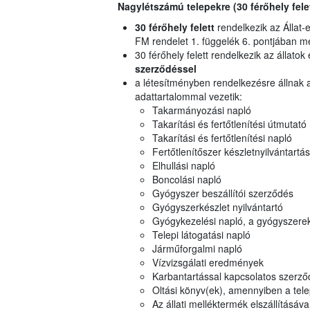
Nagylétszámú telepekre (30 férőhely fele
30 férőhely felett
rendelkezik az Állat-
FM rendelet 1. függelék 6. pontjában 
30 férőhely felett rendelkezik az állatok
szerződéssel
a létesítményben rendelkezésre állnak 
adattartalommal vezetik:
Takarmányozási napló
Takarítási és fertőtlenítési útmutató
Takarítási és fertőtlenítési napló
Fertőtlenítőszer készletnyilvántartás
Elhullási napló
Boncolási napló
Gyógyszer beszállítói szerződés
Gyógyszerkészlet nyilvántartó
Gyógykezelési napló, a gyógyszere
Telepi látogatási napló
Járműforgalmi napló
Vízvizsgálati eredmények
Karbantartással kapcsolatos szerző
Oltási könyv(ek), amennyiben a tele
Az állati melléktermék elszállításáv