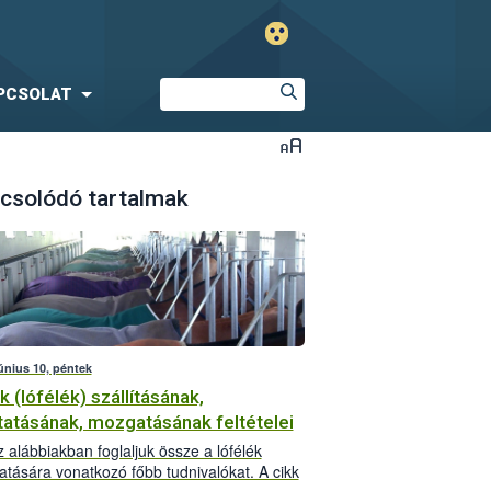
PCSOLAT
csolódó tartalmak
június 10, péntek
k (lófélék) szállításának,
tatásának, mozgatásának feltételei
 alábbiakban foglaljuk össze a lófélék
tására vonatkozó főbb tudnivalókat. A cikk