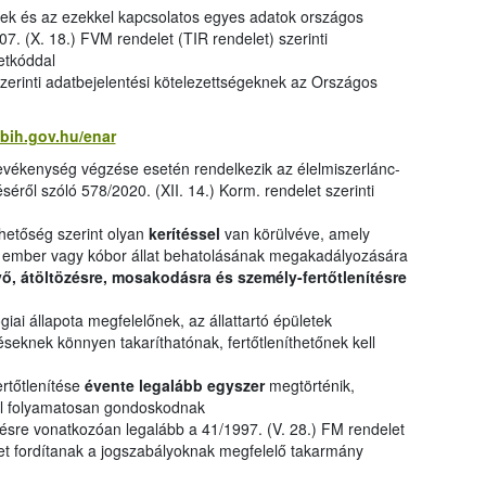
etek és az ezekkel kapcsolatos egyes adatok országos
07. (X. 18.) FVM rendelet (TIR rendelet) szerinti
zetkóddal
 szerinti adatbejelentési kötelezettségeknek az Országos
ebih.gov.hu/enar
tevékenység végzése esetén rendelkezik az élelmiszerlánc-
éről szóló 578/2020. (XII. 14.) Korm. rendelet szerinti
lehetőség szerint olyan
kerítéssel
van körülvéve, amely
as ember vagy kóbor állat behatolásának megakadályozására
ő, átöltözésre, mosakodásra és személy-fertőtlenítésre
iai állapota megfelelőnek, az állattartó épületek
seknek könnyen takaríthatónak, fertőtleníthetőnek kell
ertőtlenítése
évente legalább egyszer
megtörténik,
ról folyamatosan gondoskodnak
etésre vonatkozóan legalább a 41/1997. (V. 28.) FM rendelet
met fordítanak a jogszabályoknak megfelelő takarmány