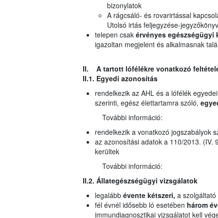
bizonylatok
A rágcsáló- és rovarirtással kapcsol
Utolsó irtás feljegyzése-jegyzőköny
telepen csak
érvényes egészségügyi 
igazoltan megjelent és alkalmasnak talá
II. A tartott lófélékre vonatkozó feltétel
II.1. Egyedi azonosítás
rendelkezik az AHL és a lófélék egyedei
szerinti, egész élettartamra szóló,
egye
További információ:
rendelkezik a vonatkozó jogszabályok sz
az azonosítási adatok a 110/2013. (IV. 9
kerültek
További információ:
II.2. Állategészségügyi vizsgálatok
legalább
évente kétszeri,
a szolgáltató 
fél évnél idősebb ló esetében
három év
immundiagnosztikai vizsgálatot kell vég