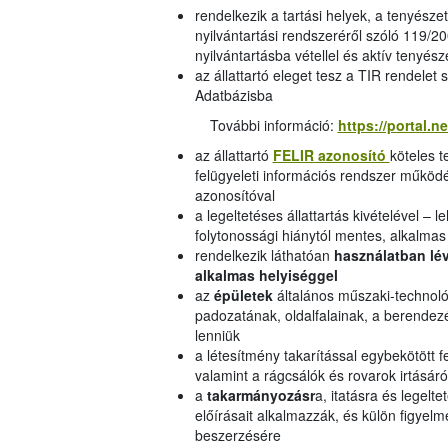
rendelkezik a tartási helyek, a tenyész
nyilvántartási rendszeréről szóló 119/20
nyilvántartásba vétellel és aktív tenyés
az állattartó eleget tesz a TIR rendelet
Adatbázisba
További információ:
https://portal.n
az állattartó
FELIR azonosító
köteles 
felügyeleti információs rendszer működés
azonosítóval
a legeltetéses állattartás kivételével – 
folytonossági hiánytól mentes, alkalm
rendelkezik láthatóan
használatban lév
alkalmas helyiséggel
az
épületek
általános műszaki-technológ
padozatának, oldalfalainak, a berendezé
lenniük
a létesítmény takarítással egybekötött f
valamint a rágcsálók és rovarok irtásá
a
takarmányozásr
a, itatásra és legelt
előírásait alkalmazzák, és külön figyel
beszerzésére