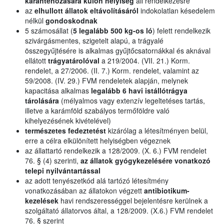
karanténozására külön helyiség
áll rendelkezésre
az
elhullott állatok eltávolításáról
indokolatlan késedelem
nélkül
gondoskodnak
5 számosállat (
5 legalább 500 kg-os ló
) felett rendelkezik
szivárgásmentes, szigetelt alapú, a trágyalé
összegyűjtésére is alkalmas gyűjtőcsatornákkal és aknával
ellátott
trágyatárolóval
a 219/2004. (VII. 21.) Korm.
rendelet, a 27/2006. (II. 7.) Korm. rendelet, valamint az
59/2008. (IV. 29.) FVM rendeletek alapján, melynek
kapacitása alkalmas
legalább 6 havi istállótrágya
tárolására
(mélyalmos vagy extenzív legeltetéses tartás,
illetve a karámföld szabályos termőföldre való
kihelyezésének kivételével)
természetes fedeztetést
kizárólag a létesítményen belül,
erre a célra elkülönített helyiségben végeznek
az állattartó rendelkezik a 128/2009. (X. 6.) FVM rendelet
76. § (4) szerinti,
az állatok gyógykezelésére vonatkozó
telepi nyilvántartással
az adott tenyészetkód alá tartózó létesítmény
vonatkozásában az állatokon végzett
antibiotikum-
kezelések
havi rendszerességgel bejelentésre kerülnek a
szolgáltató állatorvos által, a 128/2009. (X.6.) FVM rendelet
76. § szerint