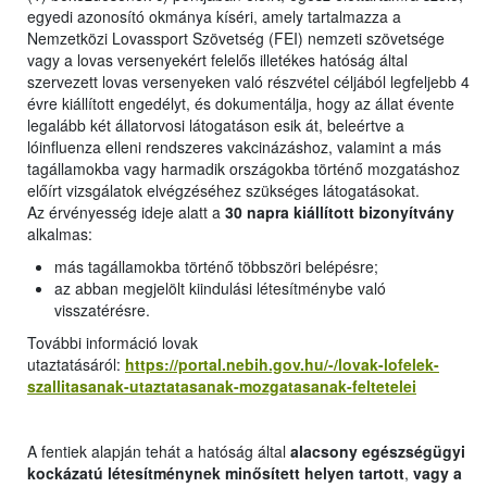
egyedi azonosító okmánya kíséri, amely tartalmazza a
Nemzetközi Lovassport Szövetség (FEI) nemzeti szövetsége
vagy a lovas versenyekért felelős illetékes hatóság által
szervezett lovas versenyeken való részvétel céljából legfeljebb 4
évre kiállított engedélyt, és dokumentálja, hogy az állat évente
legalább két állatorvosi látogatáson esik át, beleértve a
lóinfluenza elleni rendszeres vakcinázáshoz, valamint a más
tagállamokba vagy harmadik országokba történő mozgatáshoz
előírt vizsgálatok elvégzéséhez szükséges látogatásokat.
Az érvényesség ideje alatt a
30 napra kiállított bizonyítvány
alkalmas:
más tagállamokba történő többszöri belépésre;
az abban megjelölt kiindulási létesítménybe való
visszatérésre.
További információ lovak
utaztatásáról:
https://portal.nebih.gov.hu/-/lovak-lofelek-
szallitasanak-utaztatasanak-mozgatasanak-feltetelei
A fentiek alapján tehát a hatóság által
alacsony egészségügyi
kockázatú létesítménynek minősített helyen tartott
,
vagy a