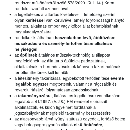
rendszer működéséről szóló 578/2020. (XII. 14.) Korm.
rendelet szerinti azonosítóval
a legeltetéses állattartás kivételével – lehetőség szerint
olyan
kerítéssel
van körülvéve, amely folytonossági hiánytól
mentes, alkalmas ember vagy kóbor állat behatolásának
megakadályozására
rendelkezik láthatóan
használatban lévő, átöltözésre,
mosakodásra és személy-fertőtlenítésre alkalmas
helyiséggel
az
épületek
általános műszaki-technológiai állapota
megfelelőnek, az állattartó épületek padozatának,
oldalfalainak, a berendezéseknek könnyen takaríthatónak,
fertőtleníthetőnek kell lenniük
a létesítmény takarítással egybekötött fertőtlenítése
évente
legalább egyszer
megtörténik, valamint a rágcsálók és
rovarok irtásáról folyamatosan gondoskodnak
a
takarmányozásr
a, itatásra és legeltetésre vonatkozóan
legalább a 41/1997. (V. 28.) FM rendelet előírásait
alkalmazzák, és külön figyelmet fordítanak a
jogszabályoknak megfelelő takarmány beszerzésére
az alacsonyabb járványügyi státuszú egyedek, fertőző beteg
vagy betegségre gyanús állatok
elkülönítésére,