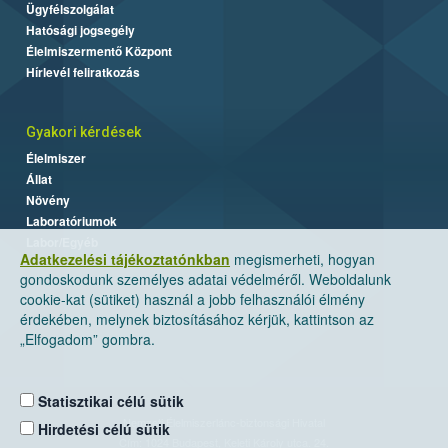
Ügyfélszolgálat
Hatósági jogsegély
Élelmiszermentő Központ
Hírlevél feliratkozás
Gyakori kérdések
Élelmiszer
Állat
Növény
Laboratóriumok
Labor/Egyéb
Adatkezelési tájékoztatónkban
megismerheti, hogyan
gondoskodunk személyes adatai védelméről. Weboldalunk
cookie-kat (sütiket) használ a jobb felhasználói élmény
érdekében, melynek biztosításához kérjük, kattintson az
„Elfogadom” gombra.
Statisztikai célú sütik
Nemzeti Élelmiszerlánc-biztonsági Hivatal
Hirdetési célú sütik
Cím: 1024 Budapest, Keleti Károly utca. 24.