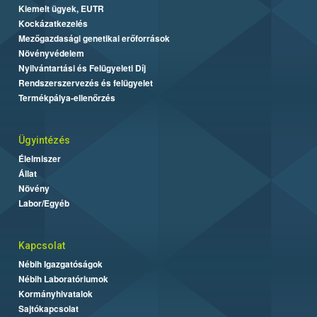
Kiemelt ügyek, EUTR
Kockázatkezelés
Mezőgazdasági genetikai erőforrások
Növényvédelem
Nyilvántartási és Felügyeleti Díj
Rendszerszervezés és felügyelet
Termékpálya-ellenőrzés
Ügyintézés
Élelmiszer
Állat
Növény
Labor/Egyéb
Kapcsolat
Nébih Igazgatóságok
Nébih Laboratóriumok
Kormányhivatalok
Sajtókapcsolat