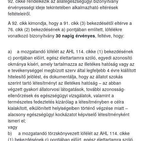
92. cikke rendelkezik az állategészségügyi bizonyítvány
érvényességi ideje tekintetében alkalmazható eltérések
feltételeiről.
A 92. cikk kimondja, hogy a 91. cikk (3) bekezdésétől eltérve a
76. cikk (2) bekezdésének a) pontjában említett, lófélékre
vonatkozó bizonyítvány
30 napig érvényes
, feltéve, hogy:
a) a mozgatandó lófélét az AHL 114. cikke (1) bekezdésének
c) pontjában előírt, egész élettartamra szóló, egyedi azonosító
okmánya kíséri, amely tartalmazza az illetékes hatóság vagy az
e tevékenységgel megbízott szerv által legfeljebb 4 évre kiállított
hitelesítő jelölést, és dokumentálja, hogy az állatot szokás
szerint tartó létesítményt az illetékes hatóság – az abban
végzett gyakori állatorvosi látogatások, további azonosság-
ellenőrzések és egészségügyi vizsgálatok, valamint a
természetes fedeztetés kizárólag a létesítményben e célra
kialakított, elkülönített helyiségeiben történő végzése miatt –
alacsony egészségügyi kockázatot képviselő létesítményként
ismeri el;
vagy
b) a mozgatandó törzskönyvezett lófélét az AHL 114. cikke
(1) bekezdésének c) pontjában előírt, egész élettartamra szóló,