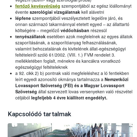
fertőző kevésvérűség
szempontjából az egész lóállományt
évente
szerológiai vizsgálatnak
kell alávetni
lépfene
szempontjából veszélyeztetett legelőre járó, és
onnan származó takarmánnyal etetett egyed – az állattartó
költségére – megelőző
védőoltásban
részesül
tenyészállatok
esetében azok megfelelnek az egyes állatok
szaporításának, a szaporítóanyag felhasználásának,
valamint behozatalának és kivitelének állat-egészségügyi
feltételeiről szóló 61/2002. (VIII. 1.) FVM rendelet 3.
mellékletében foglalt, ménekre és kancákra vonatkozó
egészségügyi feltételeknek
a 92. cikk 2) b) pontnak való megfeleléshez a ló fentiekben
leírt egyedi azonosító okmánya tartalmazza a
Nemzetközi
Lovassport Szövetség (FEI) és a Magyar Lovassport
Szövetség
által szervezett lovas versenyeken való részvétel
céljából
legfeljebb 4 évre kiállított engedélyt.
Kapcsolódó tartalmak