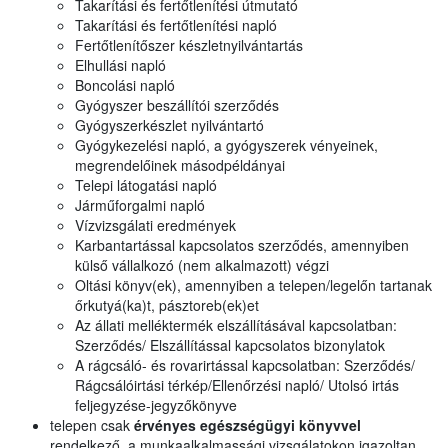
Takarítási és fertőtlenítési útmutató
Takarítási és fertőtlenítési napló
Fertőtlenítőszer készletnyilvántartás
Elhullási napló
Boncolási napló
Gyógyszer beszállítói szerződés
Gyógyszerkészlet nyilvántartó
Gyógykezelési napló, a gyógyszerek vényeinek,
megrendelőinek másodpéldányai
Telepi látogatási napló
Járműforgalmi napló
Vízvizsgálati eredmények
Karbantartással kapcsolatos szerződés, amennyiben
külső vállalkozó (nem alkalmazott) végzi
Oltási könyv(ek), amennyiben a telepen/legelőn tartanak
őrkutyá(ka)t, pásztoreb(ek)et
Az állati melléktermék elszállításával kapcsolatban:
Szerződés/ Elszállítással kapcsolatos bizonylatok
A rágcsáló- és rovarirtással kapcsolatban: Szerződés/
Rágcsálóirtási térkép/Ellenőrzési napló/ Utolsó irtás
feljegyzése-jegyzőkönyve
telepen csak
érvényes egészségügyi könyvvel
rendelkező, a munkaalkalmassági vizsgálatokon igazoltan