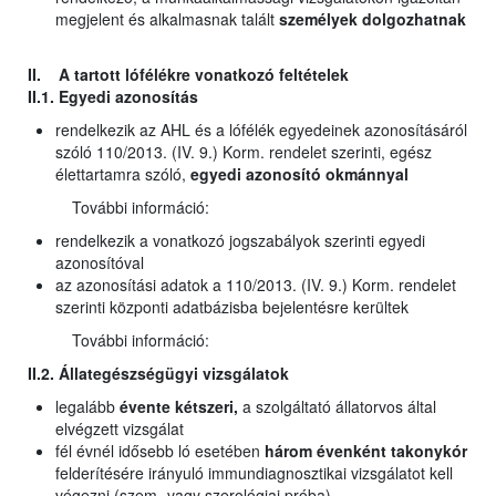
megjelent és alkalmasnak talált
személyek dolgozhatnak
II. A tartott lófélékre vonatkozó feltételek
II.1. Egyedi azonosítás
rendelkezik az AHL és a lófélék egyedeinek azonosításáról
szóló 110/2013. (IV. 9.) Korm. rendelet szerinti, egész
élettartamra szóló,
egyedi azonosító okmánnyal
További információ:
rendelkezik a vonatkozó jogszabályok szerinti egyedi
azonosítóval
az azonosítási adatok a 110/2013. (IV. 9.) Korm. rendelet
szerinti központi adatbázisba bejelentésre kerültek
További információ:
II.2. Állategészségügyi vizsgálatok
legalább
évente kétszeri,
a szolgáltató állatorvos által
elvégzett vizsgálat
fél évnél idősebb ló esetében
három évenként takonykór
felderítésére irányuló immundiagnosztikai vizsgálatot kell
végezni (szem- vagy szerológiai próba)