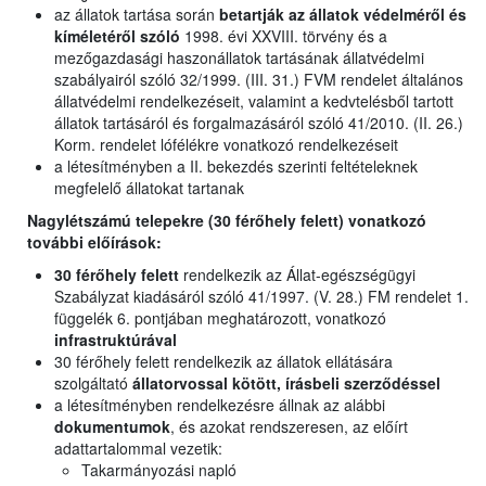
az állatok tartása során
betartják az állatok védelméről és
kíméletéről szóló
1998. évi XXVIII. törvény és a
mezőgazdasági haszonállatok tartásának állatvédelmi
szabályairól szóló 32/1999. (III. 31.) FVM rendelet általános
állatvédelmi rendelkezéseit, valamint a kedvtelésből tartott
állatok tartásáról és forgalmazásáról szóló 41/2010. (II. 26.)
Korm. rendelet lófélékre vonatkozó rendelkezéseit
a létesítményben a II. bekezdés szerinti feltételeknek
megfelelő állatokat tartanak
Nagylétszámú telepekre (30 férőhely felett) vonatkozó
további előírások:
30 férőhely felett
rendelkezik az Állat-egészségügyi
Szabályzat kiadásáról szóló 41/1997. (V. 28.) FM rendelet 1.
függelék 6. pontjában meghatározott, vonatkozó
infrastruktúrával
30 férőhely felett rendelkezik az állatok ellátására
szolgáltató
állatorvossal kötött, írásbeli szerződéssel
a létesítményben rendelkezésre állnak az alábbi
dokumentumok
, és azokat rendszeresen, az előírt
adattartalommal vezetik:
Takarmányozási napló