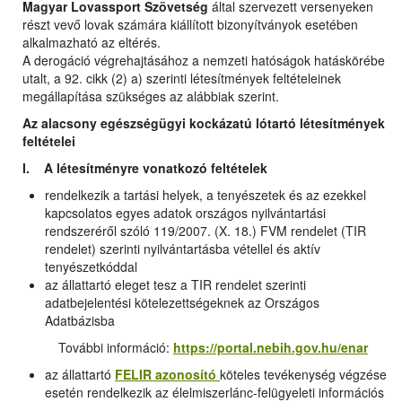
Magyar Lovassport Szövetség
által szervezett versenyeken
részt vevő lovak számára kiállított bizonyítványok esetében
alkalmazható az eltérés.
A derogáció végrehajtásához a nemzeti hatóságok hatáskörébe
utalt, a 92. cikk (2) a) szerinti létesítmények feltételeinek
megállapítása szükséges az alábbiak szerint.
Az alacsony egészségügyi kockázatú lótartó létesítmények
feltételei
I. A létesítményre vonatkozó feltételek
rendelkezik a tartási helyek, a tenyészetek és az ezekkel
kapcsolatos egyes adatok országos nyilvántartási
rendszeréről szóló 119/2007. (X. 18.) FVM rendelet (TIR
rendelet) szerinti nyilvántartásba vétellel és aktív
tenyészetkóddal
az állattartó eleget tesz a TIR rendelet szerinti
adatbejelentési kötelezettségeknek az Országos
Adatbázisba
További információ:
https://portal.nebih.gov.hu/enar
az állattartó
FELIR azonosító
köteles tevékenység végzése
esetén rendelkezik az élelmiszerlánc-felügyeleti információs