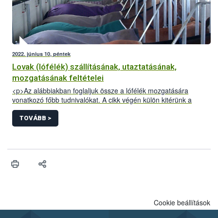
2022. június 10, péntek
Lovak (lófélék) szállításának, utaztatásának,
mozgatásának feltételei
<p>Az alábbiakban foglaljuk össze a lófélék mozgatására
vonatkozó főbb tudnivalókat. A cikk végén külön kitérünk a
Kárpát-medencei lovas túrákkal kapcsolatos információkra.</p>
TOVÁBB >
Cookie beállítások