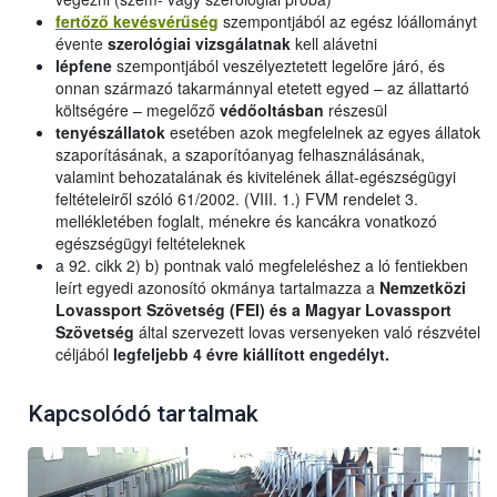
fertőző kevésvérűség
szempontjából az egész lóállományt
évente
szerológiai vizsgálatnak
kell alávetni
lépfene
szempontjából veszélyeztetett legelőre járó, és
onnan származó takarmánnyal etetett egyed – az állattartó
költségére – megelőző
védőoltásban
részesül
tenyészállatok
esetében azok megfelelnek az egyes állatok
szaporításának, a szaporítóanyag felhasználásának,
valamint behozatalának és kivitelének állat-egészségügyi
feltételeiről szóló 61/2002. (VIII. 1.) FVM rendelet 3.
mellékletében foglalt, ménekre és kancákra vonatkozó
egészségügyi feltételeknek
a 92. cikk 2) b) pontnak való megfeleléshez a ló fentiekben
leírt egyedi azonosító okmánya tartalmazza a
Nemzetközi
Lovassport Szövetség (FEI) és a Magyar Lovassport
Szövetség
által szervezett lovas versenyeken való részvétel
céljából
legfeljebb 4 évre kiállított engedélyt.
Kapcsolódó tartalmak