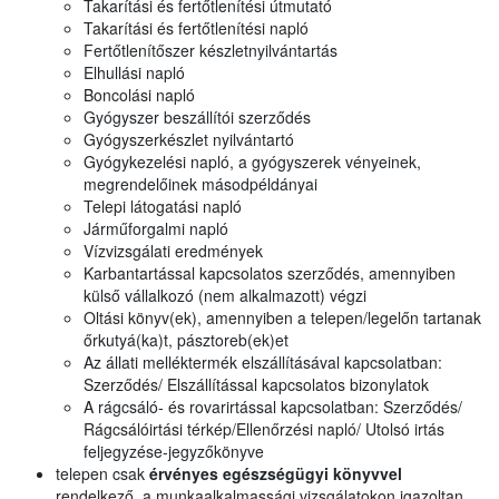
Takarítási és fertőtlenítési útmutató
Takarítási és fertőtlenítési napló
Fertőtlenítőszer készletnyilvántartás
Elhullási napló
Boncolási napló
Gyógyszer beszállítói szerződés
Gyógyszerkészlet nyilvántartó
Gyógykezelési napló, a gyógyszerek vényeinek,
megrendelőinek másodpéldányai
Telepi látogatási napló
Járműforgalmi napló
Vízvizsgálati eredmények
Karbantartással kapcsolatos szerződés, amennyiben
külső vállalkozó (nem alkalmazott) végzi
Oltási könyv(ek), amennyiben a telepen/legelőn tartanak
őrkutyá(ka)t, pásztoreb(ek)et
Az állati melléktermék elszállításával kapcsolatban:
Szerződés/ Elszállítással kapcsolatos bizonylatok
A rágcsáló- és rovarirtással kapcsolatban: Szerződés/
Rágcsálóirtási térkép/Ellenőrzési napló/ Utolsó irtás
feljegyzése-jegyzőkönyve
telepen csak
érvényes egészségügyi könyvvel
rendelkező, a munkaalkalmassági vizsgálatokon igazoltan