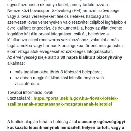
egyedi azonosító okmánya kíséri, amely tartalmazza a
Nemzetközi Lovassport Szövetség (FEI) nemzeti szövetsége
vagy a lovas versenyekért felelős illetékes hatóság által
szervezett lovas versenyeken való részvétel céljából legfeljebb 4
évre kiállított engedélyt, és dokumentálja, hogy az állat évente
legalább két állatorvosi látogatáson esik át, beleértve a
lóinfluenza elleni rendszeres vakcinázáshoz, valamint a más
tagállamokba vagy harmadik országokba történő mozgatáshoz
előírt vizsgálatok elvégzéséhez szükséges látogatásokat.
Az érvényesség ideje alatt a
30 napra kiállított bizonyítvány
alkalmas:
más tagállamokba történő többszöri belépésre;
az abban megjelölt kiindulási létesítménybe való
visszatérésre.
További információ lovak
utaztatásáról:
https://portal.nebih.gov.hu/-/lovak-lofelek-
szallitasanak-utaztatasanak-mozgatasanak-feltetelei
A fentiek alapján tehát a hatóság által
alacsony egészségügyi
kockázatú létesítménynek minősített helyen tartott
,
vagy a