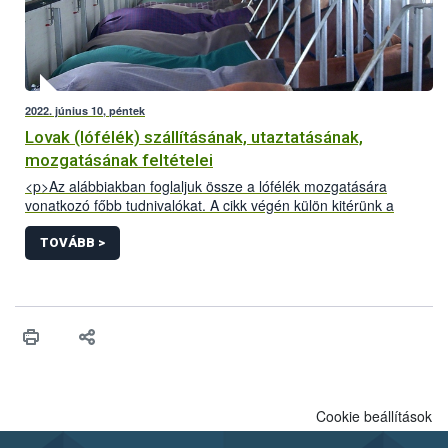
2022. június 10, péntek
Lovak (lófélék) szállításának, utaztatásának,
mozgatásának feltételei
<p>Az alábbiakban foglaljuk össze a lófélék mozgatására
vonatkozó főbb tudnivalókat. A cikk végén külön kitérünk a
Kárpát-medencei lovas túrákkal kapcsolatos információkra.</p>
TOVÁBB >
Cookie beállítások