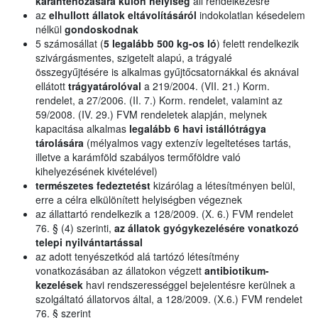
karanténozására külön helyiség
áll rendelkezésre
az
elhullott állatok eltávolításáról
indokolatlan késedelem
nélkül
gondoskodnak
5 számosállat (
5 legalább 500 kg-os ló
) felett rendelkezik
szivárgásmentes, szigetelt alapú, a trágyalé
összegyűjtésére is alkalmas gyűjtőcsatornákkal és aknával
ellátott
trágyatárolóval
a 219/2004. (VII. 21.) Korm.
rendelet, a 27/2006. (II. 7.) Korm. rendelet, valamint az
59/2008. (IV. 29.) FVM rendeletek alapján, melynek
kapacitása alkalmas
legalább 6 havi istállótrágya
tárolására
(mélyalmos vagy extenzív legeltetéses tartás,
illetve a karámföld szabályos termőföldre való
kihelyezésének kivételével)
természetes fedeztetést
kizárólag a létesítményen belül,
erre a célra elkülönített helyiségben végeznek
az állattartó rendelkezik a 128/2009. (X. 6.) FVM rendelet
76. § (4) szerinti,
az állatok gyógykezelésére vonatkozó
telepi nyilvántartással
az adott tenyészetkód alá tartózó létesítmény
vonatkozásában az állatokon végzett
antibiotikum-
kezelések
havi rendszerességgel bejelentésre kerülnek a
szolgáltató állatorvos által, a 128/2009. (X.6.) FVM rendelet
76. § szerint