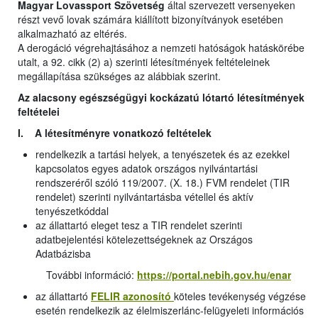
Magyar Lovassport Szövetség
által szervezett versenyeken
részt vevő lovak számára kiállított bizonyítványok esetében
alkalmazható az eltérés.
A derogáció végrehajtásához a nemzeti hatóságok hatáskörébe
utalt, a 92. cikk (2) a) szerinti létesítmények feltételeinek
megállapítása szükséges az alábbiak szerint.
Az alacsony egészségügyi kockázatú lótartó létesítmények
feltételei
I. A létesítményre vonatkozó feltételek
rendelkezik a tartási helyek, a tenyészetek és az ezekkel
kapcsolatos egyes adatok országos nyilvántartási
rendszeréről szóló 119/2007. (X. 18.) FVM rendelet (TIR
rendelet) szerinti nyilvántartásba vétellel és aktív
tenyészetkóddal
az állattartó eleget tesz a TIR rendelet szerinti
adatbejelentési kötelezettségeknek az Országos
Adatbázisba
További információ:
https://portal.nebih.gov.hu/enar
az állattartó
FELIR azonosító
köteles tevékenység végzése
esetén rendelkezik az élelmiszerlánc-felügyeleti információs