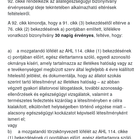
92. cikke rendelkezik az állategészségügyi bizonyítvány
érvényességi ideje tekintetében alkalmazható eltérések
feltételeiről.
A 92. cikk kimondja, hogy a 91. cikk (3) bekezdésétől eltérve a
76. cikk (2) bekezdésének a) pontjában említett, lófélékre
vonatkozó bizonyítvány
30 napig érvényes
, feltéve, hogy:
a) a mozgatandó lófélét az AHL 114. cikke (1) bekezdésének
c) pontjában előírt, egész élettartamra szóló, egyedi azonosító
okmánya kíséri, amely tartalmazza az illetékes hatóság vagy az
e tevékenységgel megbízott szerv által legfeljebb 4 évre kiállított
hitelesítő jelölést, és dokumentálja, hogy az állatot szokás
szerint tartó létesítményt az illetékes hatóság – az abban
végzett gyakori állatorvosi látogatások, további azonosság-
ellenőrzések és egészségügyi vizsgálatok, valamint a
természetes fedeztetés kizárólag a létesítményben e célra
kialakított, elkülönített helyiségeiben történő végzése miatt –
alacsony egészségügyi kockázatot képviselő létesítményként
ismeri el;
vagy
b) a mozgatandó törzskönyvezett lófélét az AHL 114. cikke
(1) bekezdésének c) pontjában előírt, egész élettartamra szóló,