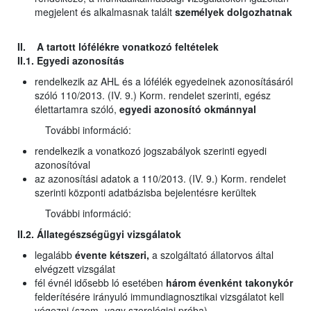
megjelent és alkalmasnak talált
személyek dolgozhatnak
II. A tartott lófélékre vonatkozó feltételek
II.1. Egyedi azonosítás
rendelkezik az AHL és a lófélék egyedeinek azonosításáról
szóló 110/2013. (IV. 9.) Korm. rendelet szerinti, egész
élettartamra szóló,
egyedi azonosító okmánnyal
További információ:
rendelkezik a vonatkozó jogszabályok szerinti egyedi
azonosítóval
az azonosítási adatok a 110/2013. (IV. 9.) Korm. rendelet
szerinti központi adatbázisba bejelentésre kerültek
További információ:
II.2. Állategészségügyi vizsgálatok
legalább
évente kétszeri,
a szolgáltató állatorvos által
elvégzett vizsgálat
fél évnél idősebb ló esetében
három évenként takonykór
felderítésére irányuló immundiagnosztikai vizsgálatot kell
végezni (szem- vagy szerológiai próba)