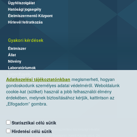
Ügyfélszolgálat
Hatósági jogsegély
Élelmiszermentő Központ
Hírlevél feliratkozás
Gyakori kérdések
Élelmiszer
Állat
Növény
Laboratóriumok
Labor/Egyéb
Adatkezelési tájékoztatónkban
megismerheti, hogyan
gondoskodunk személyes adatai védelméről. Weboldalunk
cookie-kat (sütiket) használ a jobb felhasználói élmény
érdekében, melynek biztosításához kérjük, kattintson az
„Elfogadom” gombra.
Statisztikai célú sütik
Nemzeti Élelmiszerlánc-biztonsági Hivatal
Hirdetési célú sütik
Cím: 1024 Budapest, Keleti Károly utca. 24.