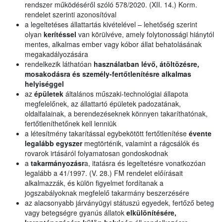
rendszer működéséről szóló 578/2020. (XII. 14.) Korm.
rendelet szerinti azonosítóval
a legeltetéses állattartás kivételével – lehetőség szerint
olyan
kerítéssel
van körülvéve, amely folytonossági hiánytól
mentes, alkalmas ember vagy kóbor állat behatolásának
megakadályozására
rendelkezik láthatóan
használatban lévő, átöltözésre,
mosakodásra és személy-fertőtlenítésre alkalmas
helyiséggel
az
épületek
általános műszaki-technológiai állapota
megfelelőnek, az állattartó épületek padozatának,
oldalfalainak, a berendezéseknek könnyen takaríthatónak,
fertőtleníthetőnek kell lenniük
a létesítmény takarítással egybekötött fertőtlenítése
évente
legalább egyszer
megtörténik, valamint a rágcsálók és
rovarok irtásáról folyamatosan gondoskodnak
a
takarmányozásr
a, itatásra és legeltetésre vonatkozóan
legalább a 41/1997. (V. 28.) FM rendelet előírásait
alkalmazzák, és külön figyelmet fordítanak a
jogszabályoknak megfelelő takarmány beszerzésére
az alacsonyabb járványügyi státuszú egyedek, fertőző beteg
vagy betegségre gyanús állatok
elkülönítésére,