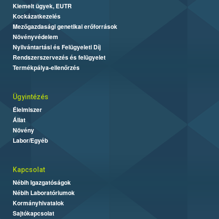
Kiemelt ügyek, EUTR
Kockázatkezelés
Mezőgazdasági genetikai erőforrások
Növényvédelem
Nyilvántartási és Felügyeleti Díj
Rendszerszervezés és felügyelet
Termékpálya-ellenőrzés
Ügyintézés
Élelmiszer
Állat
Növény
Labor/Egyéb
Kapcsolat
Nébih Igazgatóságok
Nébih Laboratóriumok
Kormányhivatalok
Sajtókapcsolat