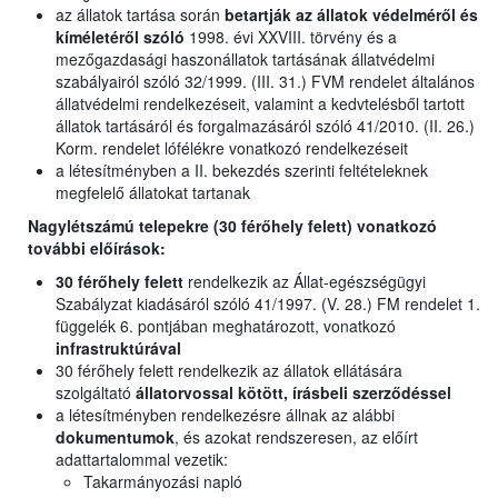
az állatok tartása során
betartják az állatok védelméről és
kíméletéről szóló
1998. évi XXVIII. törvény és a
mezőgazdasági haszonállatok tartásának állatvédelmi
szabályairól szóló 32/1999. (III. 31.) FVM rendelet általános
állatvédelmi rendelkezéseit, valamint a kedvtelésből tartott
állatok tartásáról és forgalmazásáról szóló 41/2010. (II. 26.)
Korm. rendelet lófélékre vonatkozó rendelkezéseit
a létesítményben a II. bekezdés szerinti feltételeknek
megfelelő állatokat tartanak
Nagylétszámú telepekre (30 férőhely felett) vonatkozó
további előírások:
30 férőhely felett
rendelkezik az Állat-egészségügyi
Szabályzat kiadásáról szóló 41/1997. (V. 28.) FM rendelet 1.
függelék 6. pontjában meghatározott, vonatkozó
infrastruktúrával
30 férőhely felett rendelkezik az állatok ellátására
szolgáltató
állatorvossal kötött, írásbeli szerződéssel
a létesítményben rendelkezésre állnak az alábbi
dokumentumok
, és azokat rendszeresen, az előírt
adattartalommal vezetik:
Takarmányozási napló