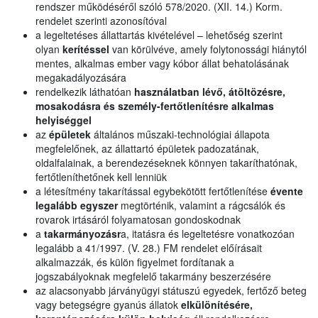
rendszer működéséről szóló 578/2020. (XII. 14.) Korm.
rendelet szerinti azonosítóval
a legeltetéses állattartás kivételével – lehetőség szerint
olyan
kerítéssel
van körülvéve, amely folytonossági hiánytól
mentes, alkalmas ember vagy kóbor állat behatolásának
megakadályozására
rendelkezik láthatóan
használatban lévő, átöltözésre,
mosakodásra és személy-fertőtlenítésre alkalmas
helyiséggel
az
épületek
általános műszaki-technológiai állapota
megfelelőnek, az állattartó épületek padozatának,
oldalfalainak, a berendezéseknek könnyen takaríthatónak,
fertőtleníthetőnek kell lenniük
a létesítmény takarítással egybekötött fertőtlenítése
évente
legalább egyszer
megtörténik, valamint a rágcsálók és
rovarok irtásáról folyamatosan gondoskodnak
a
takarmányozásr
a, itatásra és legeltetésre vonatkozóan
legalább a 41/1997. (V. 28.) FM rendelet előírásait
alkalmazzák, és külön figyelmet fordítanak a
jogszabályoknak megfelelő takarmány beszerzésére
az alacsonyabb járványügyi státuszú egyedek, fertőző beteg
vagy betegségre gyanús állatok
elkülönítésére,