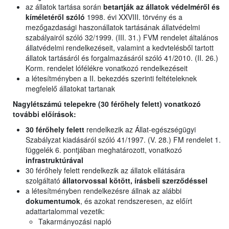
az állatok tartása során
betartják az állatok védelméről és
kíméletéről szóló
1998. évi XXVIII. törvény és a
mezőgazdasági haszonállatok tartásának állatvédelmi
szabályairól szóló 32/1999. (III. 31.) FVM rendelet általános
állatvédelmi rendelkezéseit, valamint a kedvtelésből tartott
állatok tartásáról és forgalmazásáról szóló 41/2010. (II. 26.)
Korm. rendelet lófélékre vonatkozó rendelkezéseit
a létesítményben a II. bekezdés szerinti feltételeknek
megfelelő állatokat tartanak
Nagylétszámú telepekre (30 férőhely felett) vonatkozó
további előírások:
30 férőhely felett
rendelkezik az Állat-egészségügyi
Szabályzat kiadásáról szóló 41/1997. (V. 28.) FM rendelet 1.
függelék 6. pontjában meghatározott, vonatkozó
infrastruktúrával
30 férőhely felett rendelkezik az állatok ellátására
szolgáltató
állatorvossal kötött, írásbeli szerződéssel
a létesítményben rendelkezésre állnak az alábbi
dokumentumok
, és azokat rendszeresen, az előírt
adattartalommal vezetik:
Takarmányozási napló