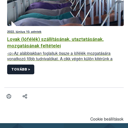
2022. június 10, péntek
Lovak (lófélék) szállításának, utaztatásának,
mozgatásának feltételei
<p>Az alábbiakban foglaljuk össze a lófélék mozgatására
vonatkozó főbb tudnivalókat. A cikk végén külön kitérünk a
Kárpát-medencei lovas túrákkal kapcsolatos információkra.</p>
TOVÁBB >
Cookie beállítások