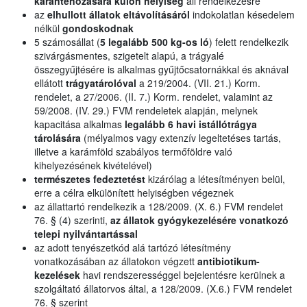
karanténozására külön helyiség
áll rendelkezésre
az
elhullott állatok eltávolításáról
indokolatlan késedelem
nélkül
gondoskodnak
5 számosállat (
5 legalább 500 kg-os ló
) felett rendelkezik
szivárgásmentes, szigetelt alapú, a trágyalé
összegyűjtésére is alkalmas gyűjtőcsatornákkal és aknával
ellátott
trágyatárolóval
a 219/2004. (VII. 21.) Korm.
rendelet, a 27/2006. (II. 7.) Korm. rendelet, valamint az
59/2008. (IV. 29.) FVM rendeletek alapján, melynek
kapacitása alkalmas
legalább 6 havi istállótrágya
tárolására
(mélyalmos vagy extenzív legeltetéses tartás,
illetve a karámföld szabályos termőföldre való
kihelyezésének kivételével)
természetes fedeztetést
kizárólag a létesítményen belül,
erre a célra elkülönített helyiségben végeznek
az állattartó rendelkezik a 128/2009. (X. 6.) FVM rendelet
76. § (4) szerinti,
az állatok gyógykezelésére vonatkozó
telepi nyilvántartással
az adott tenyészetkód alá tartózó létesítmény
vonatkozásában az állatokon végzett
antibiotikum-
kezelések
havi rendszerességgel bejelentésre kerülnek a
szolgáltató állatorvos által, a 128/2009. (X.6.) FVM rendelet
76. § szerint