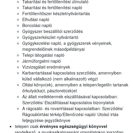
Takarítási és fertőtlenítési útmutató
Takarítási és fertőtlenítési napló
Fertőtlenítőszer készletnyilvántartás
Elhullási napló
Boncolási napló
Gyógyszer beszállítói szerződés
Gyógyszerkészlet nyilvántartó
Gyógykezelési napló, a gyógyszerek vényeinek,
megrendelőinek másodpéldányai
Telepi látogatási napló
Járműforgalmi napló
Vízvizsgálati eredmények
Karbantartással kapcsolatos szerződés, amennyiben
külső vállalkozó (nem alkalmazott) végzi
Oltási könyv(ek), amennyiben a telepen/legelőn tartanak
őrkutyá(ka)t, pásztoreb(ek)et
Az állati melléktermék elszállításával kapcsolatban:
Szerződés/ Elszállítással kapcsolatos bizonylatok
A rágcsáló- és rovarirtással kapcsolatban: Szerződés/
Rágcsálóirtási térkép/Ellenőrzési napló/ Utolsó irtás
feljegyzése-jegyzőkönyve
telepen csak
érvényes egészségügyi könyvvel
rendelkező, a munkaalkalmassági vizsgálatokon igazoltan