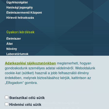
Ügyfélszolgálat
Hatósági jogsegély
Élelmiszermentő Központ
Hírlevél feliratkozás
Gyakori kérdések
Élelmiszer
Állat
Növény
Laboratóriumok
Labor/Egyéb
Adatkezelési tájékoztatónkban
megismerheti, hogyan
gondoskodunk személyes adatai védelméről. Weboldalunk
cookie-kat (sütiket) használ a jobb felhasználói élmény
érdekében, melynek biztosításához kérjük, kattintson az
„Elfogadom” gombra.
Statisztikai célú sütik
Nemzeti Élelmiszerlánc-biztonsági Hivatal
Hirdetési célú sütik
Cím: 1024 Budapest, Keleti Károly utca. 24.