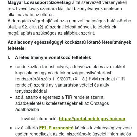
Magyar Lovassport Szövetség
által szervezett versenyeken
részt vevő lovak számára kiállított bizonyítványok esetében
alkalmazható az eltérés.
A derogáció végrehajtásához a nemzeti hatóságok hatáskörébe
utalt, a 92. cikk (2) a) szerinti létesítmények feltételeinek
megállapítása szükséges az alábbiak szerint.
Az alacsony egészségügyi kockázatú lótartó létesítmények
feltételei
I. A létesítményre vonatkozó feltételek
rendelkezik a tartási helyek, a tenyészetek és az ezekkel
kapcsolatos egyes adatok országos nyilvántartási
rendszeréről szóló 119/2007. (X. 18.) FVM rendelet (TIR
rendelet) szerinti nyilvántartásba vétellel és aktív
tenyészetkóddal
az állattartó eleget tesz a TIR rendelet szerinti
adatbejelentési kötelezettségeknek az Országos
Adatbázisba
További információ:
https://portal.nebih.gov.hu/enar
az állattartó
FELIR azonosító
köteles tevékenység végzése
esetén rendelkezik az élelmiszerlánc-felügyeleti információs