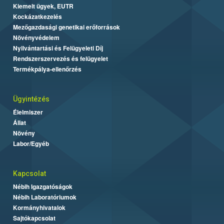
Kiemelt ügyek, EUTR
Kockázatkezelés
Mezőgazdasági genetikai erőforrások
Növényvédelem
Nyilvántartási és Felügyeleti Díj
Rendszerszervezés és felügyelet
Termékpálya-ellenőrzés
Ügyintézés
Élelmiszer
Állat
Növény
Labor/Egyéb
Kapcsolat
Nébih Igazgatóságok
Nébih Laboratóriumok
Kormányhivatalok
Sajtókapcsolat