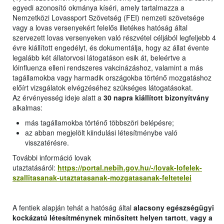
egyedi azonosító okmánya kíséri, amely tartalmazza a
Nemzetközi Lovassport Szövetség (FEI) nemzeti szövetsége
vagy a lovas versenyekért felelős illetékes hatóság által
szervezett lovas versenyeken való részvétel céljából legfeljebb 4
évre kiállított engedélyt, és dokumentálja, hogy az állat évente
legalább két állatorvosi látogatáson esik át, beleértve a
lóinfluenza elleni rendszeres vakcinázáshoz, valamint a más
tagállamokba vagy harmadik országokba történő mozgatáshoz
előírt vizsgálatok elvégzéséhez szükséges látogatásokat.
Az érvényesség ideje alatt a
30 napra kiállított bizonyítvány
alkalmas:
más tagállamokba történő többszöri belépésre;
az abban megjelölt kiindulási létesítménybe való
visszatérésre.
További információ lovak
utaztatásáról:
https://portal.nebih.gov.hu/-/lovak-lofelek-
szallitasanak-utaztatasanak-mozgatasanak-feltetelei
A fentiek alapján tehát a hatóság által
alacsony egészségügyi
kockázatú létesítménynek minősített helyen tartott
,
vagy a