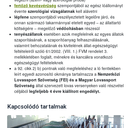
fertőző kevésvérűség
szempontjából az egész lóállományt
évente
szerológiai vizsgálatnak
kell alávetni
lépfene
szempontjából veszélyeztetett legelőre járó, és
onnan származó takarmánnyal etetett egyed – az állattartó
költségére – megelőző
védőoltásban
részesül
tenyészállatok
esetében azok megfelelnek az egyes állatok
szaporításának, a szaporítóanyag felhasználásának,
valamint behozatalának és kivitelének állat-egészségügyi
feltételeiről szóló 61/2002. (VIII. 1.) FVM rendelet 3.
mellékletében foglalt, ménekre és kancákra vonatkozó
egészségügyi feltételeknek
a 92. cikk 2) b) pontnak való megfeleléshez a ló fentiekben
leírt egyedi azonosító okmánya tartalmazza a
Nemzetközi
Lovassport Szövetség (FEI) és a Magyar Lovassport
Szövetség
által szervezett lovas versenyeken való részvétel
céljából
legfeljebb 4 évre kiállított engedélyt.
Kapcsolódó tartalmak