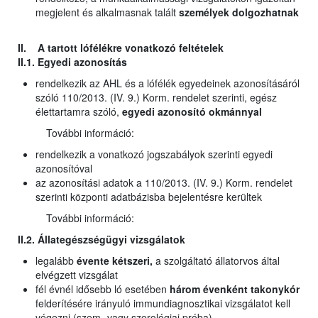
megjelent és alkalmasnak talált
személyek dolgozhatnak
II. A tartott lófélékre vonatkozó feltételek
II.1. Egyedi azonosítás
rendelkezik az AHL és a lófélék egyedeinek azonosításáról
szóló 110/2013. (IV. 9.) Korm. rendelet szerinti, egész
élettartamra szóló,
egyedi azonosító okmánnyal
További információ:
rendelkezik a vonatkozó jogszabályok szerinti egyedi
azonosítóval
az azonosítási adatok a 110/2013. (IV. 9.) Korm. rendelet
szerinti központi adatbázisba bejelentésre kerültek
További információ:
II.2. Állategészségügyi vizsgálatok
legalább
évente kétszeri,
a szolgáltató állatorvos által
elvégzett vizsgálat
fél évnél idősebb ló esetében
három évenként takonykór
felderítésére irányuló immundiagnosztikai vizsgálatot kell
végezni (szem- vagy szerológiai próba)