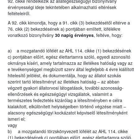
92. cikke rendelkezik az állategészségügyi bizonyítvány
érvényességi ideje tekintetében alkalmazható eltérések
feltételeiről.
A 92. cikk kimondja, hogy a 91. cikk (3) bekezdésétől eltérve a
76. cikk (2) bekezdésének a) pontjában említett, lófélékre
vonatkozó bizonyítvány
30 napig érvényes
, feltéve, hogy:
a) a mozgatandó lófélét az AHL 114. cikke (1) bekezdésének
c) pontjában előírt, egész élettartamra szóló, egyedi azonosító
okmánya kíséri, amely tartalmazza az illetékes hatóság vagy az
e tevékenységgel megbízott szerv által legfeljebb 4 évre kiállított
hitelesítő jelölést, és dokumentálja, hogy az állatot szokás
szerint tartó létesítményt az illetékes hatóság – az abban
végzett gyakori állatorvosi látogatások, további azonosság-
ellenőrzések és egészségügyi vizsgálatok, valamint a
természetes fedeztetés kizárólag a létesítményben e célra
kialakított, elkülönített helyiségeiben történő végzése miatt –
alacsony egészségügyi kockázatot képviselő létesítményként
ismeri el;
vagy
b) a mozgatandó törzskönyvezett lófélét az AHL 114. cikke
(1) bekezdésének c) pontjában előírt, egész élettartamra szóló,