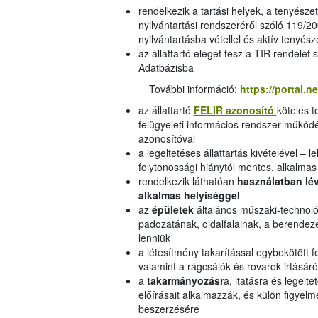
rendelkezik a tartási helyek, a tenyész
nyilvántartási rendszeréről szóló 119/20
nyilvántartásba vétellel és aktív tenyés
az állattartó eleget tesz a TIR rendelet
Adatbázisba
További információ:
https://portal.n
az állattartó
FELIR azonosító
köteles 
felügyeleti információs rendszer működés
azonosítóval
a legeltetéses állattartás kivételével – 
folytonossági hiánytól mentes, alkalm
rendelkezik láthatóan
használatban lév
alkalmas helyiséggel
az
épületek
általános műszaki-technológ
padozatának, oldalfalainak, a berendezé
lenniük
a létesítmény takarítással egybekötött f
valamint a rágcsálók és rovarok irtásá
a
takarmányozásr
a, itatásra és legelt
előírásait alkalmazzák, és külön figyel
beszerzésére