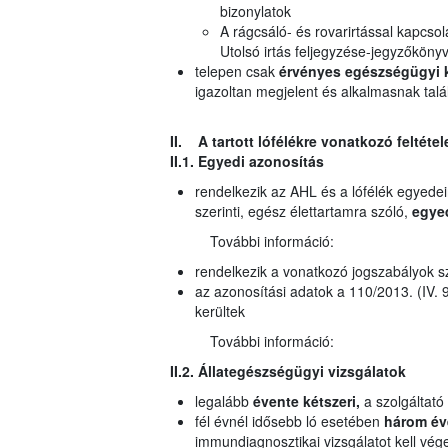
bizonylatok
A rágcsáló- és rovarirtással kapcsol
Utolsó irtás feljegyzése-jegyzőköny
telepen csak
érvényes egészségügyi 
igazoltan megjelent és alkalmasnak talá
II. A tartott lófélékre vonatkozó feltétel
II.1. Egyedi azonosítás
rendelkezik az AHL és a lófélék egyedei
szerinti, egész élettartamra szóló,
egye
További információ:
rendelkezik a vonatkozó jogszabályok sz
az azonosítási adatok a 110/2013. (IV. 9
kerültek
További információ:
II.2. Állategészségügyi vizsgálatok
legalább
évente kétszeri,
a szolgáltató 
fél évnél idősebb ló esetében
három év
immundiagnosztikai vizsgálatot kell vég