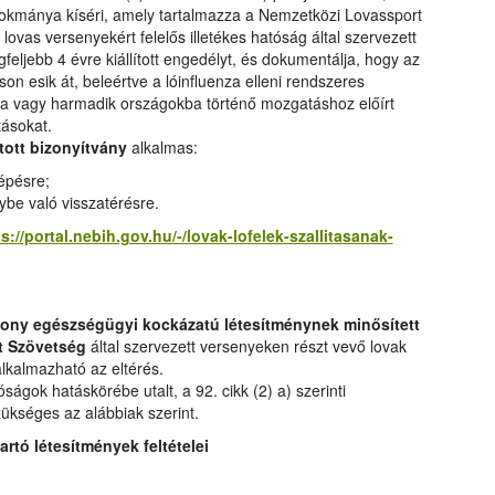
 okmánya kíséri, amely tartalmazza a Nemzetközi Lovassport
ovas versenyekért felelős illetékes hatóság által szervezett
gfeljebb 4 évre kiállított engedélyt, és dokumentálja, hogy az
áson esik át, beleértve a lóinfluenza elleni rendszeres
a vagy harmadik országokba történő mozgatáshoz előírt
tásokat.
ított bizonyítvány
alkalmas:
lépésre;
ybe való visszatérésre.
s://portal.nebih.gov.hu/-/lovak-lofelek-szallitasanak-
ony egészségügyi kockázatú létesítménynek minősített
t Szövetség
által szervezett versenyeken részt vevő lovak
alkalmazható az eltérés.
ágok hatáskörébe utalt, a 92. cikk (2) a) szerinti
zükséges az alábbiak szerint.
rtó létesítmények feltételei