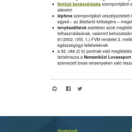
fertőző kevésvérűség
szempontjából a
alávetni
lépfene
szempontjából veszélyeztetett 
egyed – az állattartó költségére – meg
tenyészállatok
esetében azok megfelel
felhasználásának, valamint behozatalának
61/2002. (VIII. 1.) FVM rendelet 3. mel
egészségügyi feltételeknek
a 92. cikk 2) b) pontnak való megfelelé
tartalmazza a
Nemzetközi Lovassport 
szervezett lovas versenyeken való részv
Hivatalunk