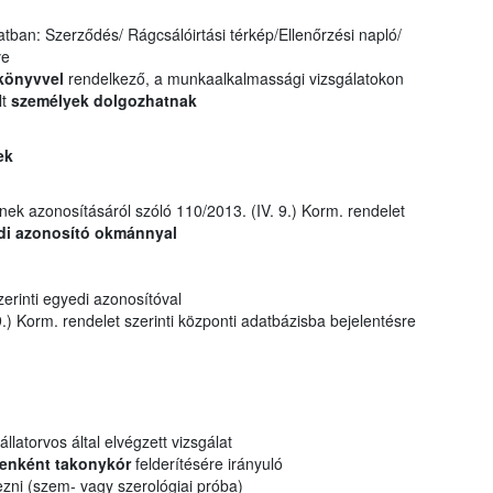
atban: Szerződés/ Rágcsálóirtási térkép/Ellenőrzési napló/
ve
könyvvel
rendelkező, a munkaalkalmassági vizsgálatokon
lt
személyek dolgozhatnak
ek
nek azonosításáról szóló 110/2013. (IV. 9.) Korm. rendelet
di azonosító okmánnyal
erinti egyedi azonosítóval
.) Korm. rendelet szerinti központi adatbázisba bejelentésre
állatorvos által elvégzett vizsgálat
enként takonykór
felderítésére irányuló
ezni (szem- vagy szerológiai próba)