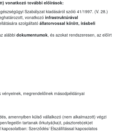
tt) vonatkozó további előírások:
egészségügyi Szabályzat kiadásáról szóló 41/1997. (V. 28.)
meghatározott, vonatkozó
infrastruktúrával
 ellátására szolgáltató
állatorvossal kötött, írásbeli
az alábbi
dokumentumok
, és azokat rendszeresen, az előírt
k vényeinek, megrendelőinek másodpéldányai
dés, amennyiben külső vállalkozó (nem alkalmazott) végzi
pen/legelőn tartanak őrkutyá(ka)t, pásztoreb(ek)et
al kapcsolatban: Szerződés/ Elszállítással kapcsolatos