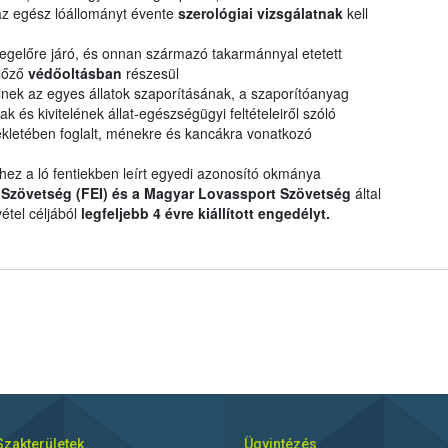
z egész lóállományt évente
szerológiai vizsgálatnak
kell
legelőre járó, és onnan származó takarmánnyal etetett
előző
védőoltásban
részesül
nek az egyes állatok szaporításának, a szaporítóanyag
 és kivitelének állat-egészségügyi feltételeiről szóló
lékletében foglalt, ménekre és kancákra vonatkozó
shez a ló fentiekben leírt egyedi azonosító okmánya
Szövetség (FEI) és a Magyar Lovassport Szövetség
által
étel céljából
legfeljebb 4 évre kiállított engedélyt.
Szakterületek
Ügyintézés