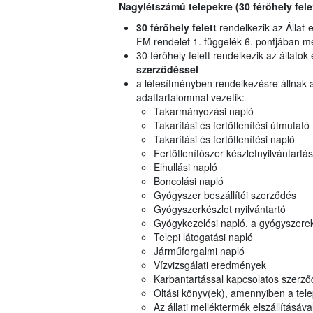
Nagylétszámú telepekre (30 férőhely fele
30 férőhely felett
rendelkezik az Állat-
FM rendelet 1. függelék 6. pontjában 
30 férőhely felett rendelkezik az állatok
szerződéssel
a létesítményben rendelkezésre állnak 
adattartalommal vezetik:
Takarmányozási napló
Takarítási és fertőtlenítési útmutató
Takarítási és fertőtlenítési napló
Fertőtlenítőszer készletnyilvántartás
Elhullási napló
Boncolási napló
Gyógyszer beszállítói szerződés
Gyógyszerkészlet nyilvántartó
Gyógykezelési napló, a gyógyszere
Telepi látogatási napló
Járműforgalmi napló
Vízvizsgálati eredmények
Karbantartással kapcsolatos szerző
Oltási könyv(ek), amennyiben a tele
Az állati melléktermék elszállításáv