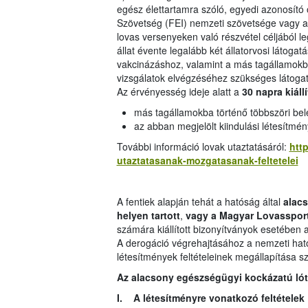
egész élettartamra szóló, egyedi azonosító
Szövetség (FEI) nemzeti szövetsége vagy a l
lovas versenyeken való részvétel céljából le
állat évente legalább két állatorvosi látogat
vakcinázáshoz, valamint a más tagállamokb
vizsgálatok elvégzéséhez szükséges látoga
Az érvényesség ideje alatt a
30 napra kiáll
más tagállamokba történő többszöri be
az abban megjelölt kiindulási létesítmén
További információ lovak utaztatásáról:
http
utaztatasanak-mozgatasanak-feltetelei
A fentiek alapján tehát a hatóság által
alacs
helyen tartott
,
vagy a Magyar Lovasspor
számára kiállított bizonyítványok esetében 
A derogáció végrehajtásához a nemzeti hatós
létesítmények feltételeinek megállapítása s
Az alacsony egészségügyi kockázatú lóta
I. A létesítményre vonatkozó feltételek