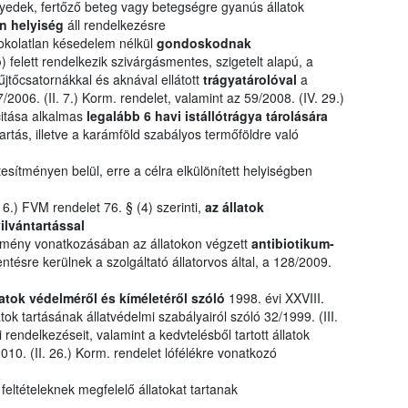
yedek, fertőző beteg vagy betegségre gyanús állatok
n helyiség
áll rendelkezésre
okolatlan késedelem nélkül
gondoskodnak
ó
) felett rendelkezik szivárgásmentes, szigetelt alapú, a
űjtőcsatornákkal és aknával ellátott
trágyatárolóval
a
/2006. (II. 7.) Korm. rendelet, valamint az 59/2008. (IV. 29.)
itása alkalmas
legalább 6 havi istállótrágya tárolására
rtás, illetve a karámföld szabályos termőföldre való
tesítményen belül, erre a célra elkülönített helyiségben
 6.) FVM rendelet 76. § (4) szerinti,
az állatok
ilvántartással
sítmény vonatkozásában az állatokon végzett
antibiotikum-
tésre kerülnek a szolgáltató állatorvos által, a 128/2009.
llatok védelméről és kíméletéről szóló
1998. évi XXVIII.
k tartásának állatvédelmi szabályairól szóló 32/1999. (III.
rendelkezéseit, valamint a kedvtelésből tartott állatok
010. (II. 26.) Korm. rendelet lófélékre vonatkozó
 feltételeknek megfelelő állatokat tartanak