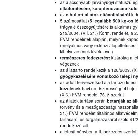
az alacsonyabb járványügyi státuszú eg
elkülönítésére, karanténozására külö
az
elhullott állatok eltávolításáról
ind
5 számosállat (
5 legalább 500 kg-os l
trágyalé összegyűjtésére is alkalmas gy
219/2004. (VII. 21.) Korm. rendelet, a 27
FVM rendeletek alapján, melynek kapac
(mélyalmos vagy extenzív legeltetéses ta
kihelyezésének kivételével)
természetes fedeztetést
kizárólag a lé
végeznek
az állattartó rendelkezik a 128/2009. (X.
gyógykezelésére vonatkozó telepi ny
az adott tenyészetkód alá tartózó léte
kezelések
havi rendszerességgel bejelen
(X.6.) FVM rendelet 76. § szerint
az állatok tartása során
betartják az á
törvény és a mezőgazdasági haszonállato
31.) FVM rendelet általános állatvédelmi 
tartásáról és forgalmazásáról szóló 41/2
rendelkezéseit
a létesítményben a II. bekezdés szerinti