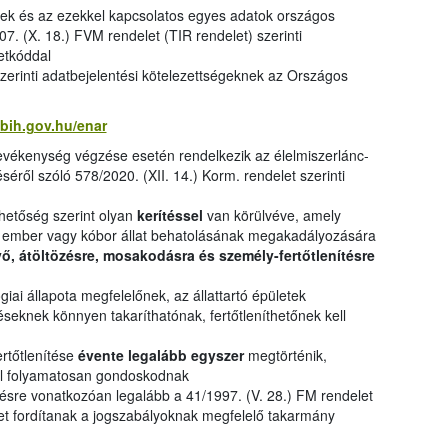
etek és az ezekkel kapcsolatos egyes adatok országos
07. (X. 18.) FVM rendelet (TIR rendelet) szerinti
zetkóddal
 szerinti adatbejelentési kötelezettségeknek az Országos
ebih.gov.hu/enar
tevékenység végzése esetén rendelkezik az élelmiszerlánc-
éről szóló 578/2020. (XII. 14.) Korm. rendelet szerinti
lehetőség szerint olyan
kerítéssel
van körülvéve, amely
as ember vagy kóbor állat behatolásának megakadályozására
ő, átöltözésre, mosakodásra és személy-fertőtlenítésre
iai állapota megfelelőnek, az állattartó épületek
seknek könnyen takaríthatónak, fertőtleníthetőnek kell
ertőtlenítése
évente legalább egyszer
megtörténik,
ról folyamatosan gondoskodnak
etésre vonatkozóan legalább a 41/1997. (V. 28.) FM rendelet
met fordítanak a jogszabályoknak megfelelő takarmány