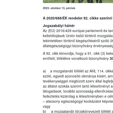
2023. október 13, péntek
A 2020/688/EK rendelet 92. cikke szerinti 
Jogszabályi háttér
Az (EU) 2016/429 európai parlamenti és tan
keltetőtojások Unión belül történő mozgatá
tekintetében történő kiegészítéséről szóló 
állategészségügyi bizonyítvány érvényességi 
A 92. cikk kimondja, hogy a 91. cikk (3) be
említett, lófélékre vonatkozó bizonyítvány
3
a) a mozgatandó lófélét az AHL 114. cikke 
szóló, egyedi azonosító okmánya kíséri, ame
tevékenységgel megbízott szerv által legfelje
az állatot szokás szerint tartó létesítményt 
látogatások, további azonosság-ellenőrzése
fedeztetés kizárólag a létesítményben e célra
– alacsony egészségügyi kockázatot képvise
vagy
b) a mozgatandó törzskönyvezett lófélét az