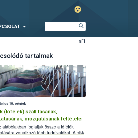
PCSOLAT
csolódó tartalmak
június 10, péntek
k (lófélék) szállításának,
tatásának, mozgatásának feltételei
 alábbiakban foglaljuk össze a lófélék
tására vonatkozó főbb tudnivalókat. A cikk