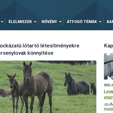
ÉLELMISZER
NÖVÉNY
ÁTFOGÓ TÉMÁK
KA
ockázatú lótartó létesítményekre
Kap
rsenylovak könnyítése
2022. 
Lova
utaz
<p>Az
mozga