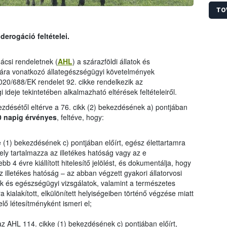
végén
túrák
TO
derogáció feltételei.
ácsi rendeletnek (
AHL
) a szárazföldi állatok és
sára vonatkozó állategészségügyi követelmények
2020/688/EK rendelet 92. cikke rendelkezik az
ideje tekintetében alkalmazható eltérések feltételeiről.
kezdésétől eltérve a 76. cikk (2) bekezdésének a) pontjában
0 napig érvényes
, feltéve, hogy:
(1) bekezdésének c) pontjában előírt, egész élettartamra
ly tartalmazza az illetékes hatóság vagy az e
bb 4 évre kiállított hitelesítő jelölést, és dokumentálja, hogy
az illetékes hatóság – az abban végzett gyakori állatorvosi
k és egészségügyi vizsgálatok, valamint a természetes
 kialakított, elkülönített helyiségeiben történő végzése miatt
lő létesítményként ismeri el;
 AHL 114. cikke (1) bekezdésének c) pontjában előírt,