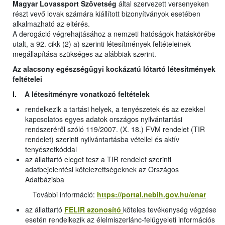
Magyar Lovassport Szövetség
által szervezett versenyeken
részt vevő lovak számára kiállított bizonyítványok esetében
alkalmazható az eltérés.
A derogáció végrehajtásához a nemzeti hatóságok hatáskörébe
utalt, a 92. cikk (2) a) szerinti létesítmények feltételeinek
megállapítása szükséges az alábbiak szerint.
Az alacsony egészségügyi kockázatú lótartó létesítmények
feltételei
I. A létesítményre vonatkozó feltételek
rendelkezik a tartási helyek, a tenyészetek és az ezekkel
kapcsolatos egyes adatok országos nyilvántartási
rendszeréről szóló 119/2007. (X. 18.) FVM rendelet (TIR
rendelet) szerinti nyilvántartásba vétellel és aktív
tenyészetkóddal
az állattartó eleget tesz a TIR rendelet szerinti
adatbejelentési kötelezettségeknek az Országos
Adatbázisba
További információ:
https://portal.nebih.gov.hu/enar
az állattartó
FELIR azonosító
köteles tevékenység végzése
esetén rendelkezik az élelmiszerlánc-felügyeleti információs