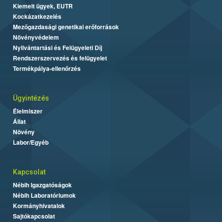
Kiemelt ügyek, EUTR
Kockázatkezelés
Mezőgazdasági genetikai erőforrások
Növényvédelem
Nyilvántartási és Felügyeleti Díj
Rendszerszervezés és felügyelet
Termékpálya-ellenőrzés
Ügyintézés
Élelmiszer
Állat
Növény
Labor/Egyéb
Kapcsolat
Nébih Igazgatóságok
Nébih Laboratóriumok
Kormányhivatalok
Sajtókapcsolat