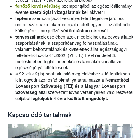
fertőző kevésvérűség
szempontjából az egész lóállományt
évente
szerológiai vizsgálatnak
kell alávetni
lépfene
szempontjából veszélyeztetett legelőre járó, és
onnan származó takarmánnyal etetett egyed – az állattartó
költségére – megelőző
védőoltásban
részesül
tenyészállatok
esetében azok megfelelnek az egyes állatok
szaporításának, a szaporítóanyag felhasználásának,
valamint behozatalának és kivitelének állat-egészségügyi
feltételeiről szóló 61/2002. (VIII. 1.) FVM rendelet 3.
mellékletében foglalt, ménekre és kancákra vonatkozó
egészségügyi feltételeknek
a 92. cikk 2) b) pontnak való megfeleléshez a ló fentiekben
leírt egyedi azonosító okmánya tartalmazza a
Nemzetközi
Lovassport Szövetség (FEI) és a Magyar Lovassport
Szövetség
által szervezett lovas versenyeken való részvétel
céljából
legfeljebb 4 évre kiállított engedélyt.
Kapcsolódó tartalmak