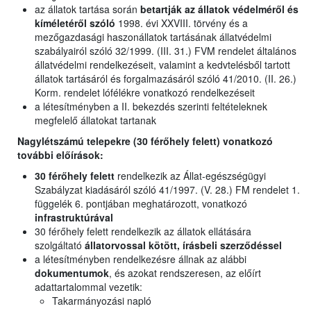
az állatok tartása során
betartják az állatok védelméről és
kíméletéről szóló
1998. évi XXVIII. törvény és a
mezőgazdasági haszonállatok tartásának állatvédelmi
szabályairól szóló 32/1999. (III. 31.) FVM rendelet általános
állatvédelmi rendelkezéseit, valamint a kedvtelésből tartott
állatok tartásáról és forgalmazásáról szóló 41/2010. (II. 26.)
Korm. rendelet lófélékre vonatkozó rendelkezéseit
a létesítményben a II. bekezdés szerinti feltételeknek
megfelelő állatokat tartanak
Nagylétszámú telepekre (30 férőhely felett) vonatkozó
további előírások:
30 férőhely felett
rendelkezik az Állat-egészségügyi
Szabályzat kiadásáról szóló 41/1997. (V. 28.) FM rendelet 1.
függelék 6. pontjában meghatározott, vonatkozó
infrastruktúrával
30 férőhely felett rendelkezik az állatok ellátására
szolgáltató
állatorvossal kötött, írásbeli szerződéssel
a létesítményben rendelkezésre állnak az alábbi
dokumentumok
, és azokat rendszeresen, az előírt
adattartalommal vezetik:
Takarmányozási napló