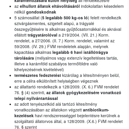
karanténozására külön helyiség
áll rendelkezésre
az
elhullott állatok eltávolításáról
indokolatlan késedelem
nélkül
gondoskodnak
5 számosállat (
5 legalább 500 kg-os ló
) felett rendelkezik
szivárgásmentes, szigetelt alapú, a trágyalé
összegyűjtésére is alkalmas gyűjtőcsatornákkal és aknával
ellátott
trágyatárolóval
a 219/2004. (VII. 21.) Korm.
rendelet, a 27/2006. (II. 7.) Korm. rendelet, valamint az
59/2008. (IV. 29.) FVM rendeletek alapján, melynek
kapacitása alkalmas
legalább 6 havi istállótrágya
tárolására
(mélyalmos vagy extenzív legeltetéses tartás,
illetve a karámföld szabályos termőföldre való
kihelyezésének kivételével)
természetes fedeztetést
kizárólag a létesítményen belül,
erre a célra elkülönített helyiségben végeznek
az állattartó rendelkezik a 128/2009. (X. 6.) FVM rendelet
76. § (4) szerinti,
az állatok gyógykezelésére vonatkozó
telepi nyilvántartással
az adott tenyészetkód alá tartózó létesítmény
vonatkozásában az állatokon végzett
antibiotikum-
kezelések
havi rendszerességgel bejelentésre kerülnek a
szolgáltató állatorvos által, a 128/2009. (X.6.) FVM rendelet
76. § szerint