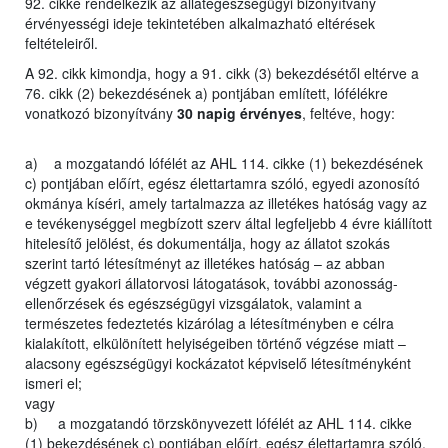
92. cikke rendelkezik az állategészségügyi bizonyítvány
érvényességi ideje tekintetében alkalmazható eltérések
feltételeiről.
A 92. cikk kimondja, hogy a 91. cikk (3) bekezdésétől eltérve a
76. cikk (2) bekezdésének a) pontjában említett, lófélékre
vonatkozó bizonyítvány
30 napig érvényes
, feltéve, hogy:
a) a mozgatandó lófélét az AHL 114. cikke (1) bekezdésének
c) pontjában előírt, egész élettartamra szóló, egyedi azonosító
okmánya kíséri, amely tartalmazza az illetékes hatóság vagy az
e tevékenységgel megbízott szerv által legfeljebb 4 évre kiállított
hitelesítő jelölést, és dokumentálja, hogy az állatot szokás
szerint tartó létesítményt az illetékes hatóság – az abban
végzett gyakori állatorvosi látogatások, további azonosság-
ellenőrzések és egészségügyi vizsgálatok, valamint a
természetes fedeztetés kizárólag a létesítményben e célra
kialakított, elkülönített helyiségeiben történő végzése miatt –
alacsony egészségügyi kockázatot képviselő létesítményként
ismeri el;
vagy
b) a mozgatandó törzskönyvezett lófélét az AHL 114. cikke
(1) bekezdésének c) pontjában előírt, egész élettartamra szóló,