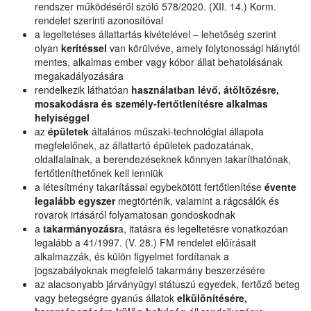
rendszer működéséről szóló 578/2020. (XII. 14.) Korm.
rendelet szerinti azonosítóval
a legeltetéses állattartás kivételével – lehetőség szerint
olyan
kerítéssel
van körülvéve, amely folytonossági hiánytól
mentes, alkalmas ember vagy kóbor állat behatolásának
megakadályozására
rendelkezik láthatóan
használatban lévő, átöltözésre,
mosakodásra és személy-fertőtlenítésre alkalmas
helyiséggel
az
épületek
általános műszaki-technológiai állapota
megfelelőnek, az állattartó épületek padozatának,
oldalfalainak, a berendezéseknek könnyen takaríthatónak,
fertőtleníthetőnek kell lenniük
a létesítmény takarítással egybekötött fertőtlenítése
évente
legalább egyszer
megtörténik, valamint a rágcsálók és
rovarok irtásáról folyamatosan gondoskodnak
a
takarmányozásr
a, itatásra és legeltetésre vonatkozóan
legalább a 41/1997. (V. 28.) FM rendelet előírásait
alkalmazzák, és külön figyelmet fordítanak a
jogszabályoknak megfelelő takarmány beszerzésére
az alacsonyabb járványügyi státuszú egyedek, fertőző beteg
vagy betegségre gyanús állatok
elkülönítésére,