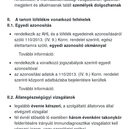
megjelent és alkalmasnak talált
személyek dolgozhatnak
II. A tartott lófélékre vonatkozó feltételek
II.1. Egyedi azonosítás
rendelkezik az AHL és a lófélék egyedeinek azonosításáról
szóló 110/2013. (IV. 9.) Korm. rendelet szerinti, egész
élettartamra szóló,
egyedi azonosító okmánnyal
További információ:
rendelkezik a vonatkozó jogszabályok szerinti egyedi
azonosítóval
az azonosítási adatok a 110/2013. (IV. 9.) Korm. rendelet
szerinti központi adatbázisba bejelentésre kerültek
További információ:
II.2. Állategészségügyi vizsgálatok
legalább
évente kétszeri,
a szolgáltató állatorvos által
elvégzett vizsgálat
fél évnél idősebb ló esetében
három évenként takonykór
felderítésére irányuló immundiagnosztikai vizsgálatot kell
végezni (szem- vagy szerológiai próba)