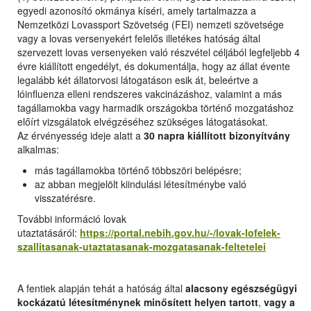
egyedi azonosító okmánya kíséri, amely tartalmazza a
Nemzetközi Lovassport Szövetség (FEI) nemzeti szövetsége
vagy a lovas versenyekért felelős illetékes hatóság által
szervezett lovas versenyeken való részvétel céljából legfeljebb 4
évre kiállított engedélyt, és dokumentálja, hogy az állat évente
legalább két állatorvosi látogatáson esik át, beleértve a
lóinfluenza elleni rendszeres vakcinázáshoz, valamint a más
tagállamokba vagy harmadik országokba történő mozgatáshoz
előírt vizsgálatok elvégzéséhez szükséges látogatásokat.
Az érvényesség ideje alatt a
30 napra kiállított bizonyítvány
alkalmas:
más tagállamokba történő többszöri belépésre;
az abban megjelölt kiindulási létesítménybe való
visszatérésre.
További információ lovak
utaztatásáról:
https://portal.nebih.gov.hu/-/lovak-lofelek-
szallitasanak-utaztatasanak-mozgatasanak-feltetelei
A fentiek alapján tehát a hatóság által
alacsony egészségügyi
kockázatú létesítménynek minősített helyen tartott
,
vagy a