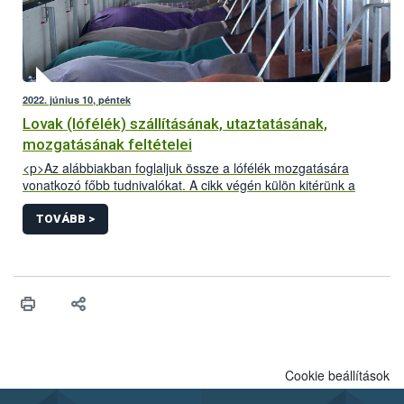
2022. június 10, péntek
Lovak (lófélék) szállításának, utaztatásának,
mozgatásának feltételei
<p>Az alábbiakban foglaljuk össze a lófélék mozgatására
vonatkozó főbb tudnivalókat. A cikk végén külön kitérünk a
Kárpát-medencei lovas túrákkal kapcsolatos információkra.</p>
TOVÁBB >
Cookie beállítások