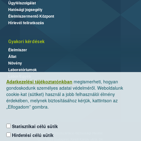
Ügyfélszolgálat
Hatósági jogsegély
Élelmiszermentő Központ
Hírlevél feliratkozás
Gyakori kérdések
Élelmiszer
Állat
Növény
Laboratóriumok
Labor/Egyéb
Adatkezelési tájékoztatónkban
megismerheti, hogyan
gondoskodunk személyes adatai védelméről. Weboldalunk
cookie-kat (sütiket) használ a jobb felhasználói élmény
érdekében, melynek biztosításához kérjük, kattintson az
„Elfogadom” gombra.
Statisztikai célú sütik
Nemzeti Élelmiszerlánc-biztonsági Hivatal
Hirdetési célú sütik
Cím: 1024 Budapest, Keleti Károly utca. 24.