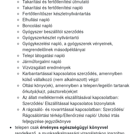
Takarítási és fertőtlenítési útmutató
Takarítási és fertőtlenítési napló
Fertőtlenítőszer készletnyilvántartás
Elhullási napló
Boncolási napló
Gyógyszer beszállítói szerződés
Gyógyszerkészlet nyilvántartó
Gyógykezelési napló, a gyógyszerek vényeinek,
megrendelőinek másodpéldányai
Telepi látogatási napló
Járműforgalmi napló
Vízvizsgálati eredmények
Karbantartással kapcsolatos szerződés, amennyiben
külső vállalkozó (nem alkalmazott) végzi
Oltási könyv(ek), amennyiben a telepen/legelőn tartanak
őrkutyá(ka)t, pásztoreb(ek)et
Az állati melléktermék elszállításával kapcsolatban:
Szerződés/ Elszállítással kapcsolatos bizonylatok
A rágcsáló- és rovarirtással kapcsolatban: Szerződés/
Rágcsálóirtási térkép/Ellenőrzési napló/ Utolsó irtás
feljegyzése-jegyzőkönyve
telepen csak
érvényes egészségügyi könyvvel
rendelkező, a munkaalkalmassági vizsgálatokon igazoltan