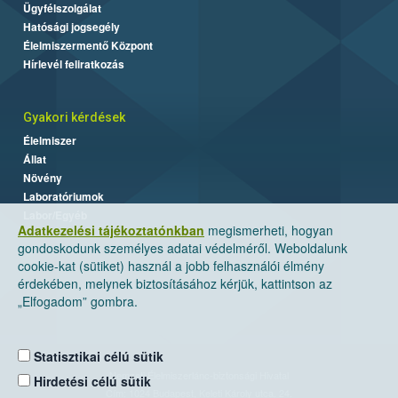
Ügyfélszolgálat
Hatósági jogsegély
Élelmiszermentő Központ
Hírlevél feliratkozás
Gyakori kérdések
Élelmiszer
Állat
Növény
Laboratóriumok
Labor/Egyéb
Adatkezelési tájékoztatónkban
megismerheti, hogyan
gondoskodunk személyes adatai védelméről. Weboldalunk
cookie-kat (sütiket) használ a jobb felhasználói élmény
érdekében, melynek biztosításához kérjük, kattintson az
„Elfogadom” gombra.
Statisztikai célú sütik
Nemzeti Élelmiszerlánc-biztonsági Hivatal
Hirdetési célú sütik
Cím: 1024 Budapest, Keleti Károly utca. 24.