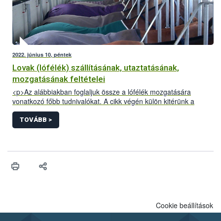
2022. június 10, péntek
Lovak (lófélék) szállításának, utaztatásának,
mozgatásának feltételei
<p>Az alábbiakban foglaljuk össze a lófélék mozgatására
vonatkozó főbb tudnivalókat. A cikk végén külön kitérünk a
Kárpát-medencei lovas túrákkal kapcsolatos információkra.</p>
TOVÁBB >
Cookie beállítások