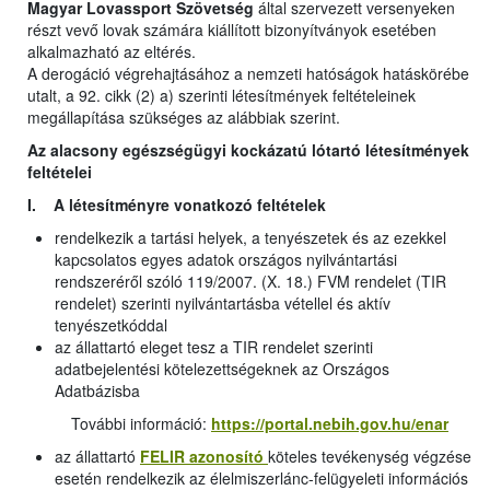
Magyar Lovassport Szövetség
által szervezett versenyeken
részt vevő lovak számára kiállított bizonyítványok esetében
alkalmazható az eltérés.
A derogáció végrehajtásához a nemzeti hatóságok hatáskörébe
utalt, a 92. cikk (2) a) szerinti létesítmények feltételeinek
megállapítása szükséges az alábbiak szerint.
Az alacsony egészségügyi kockázatú lótartó létesítmények
feltételei
I. A létesítményre vonatkozó feltételek
rendelkezik a tartási helyek, a tenyészetek és az ezekkel
kapcsolatos egyes adatok országos nyilvántartási
rendszeréről szóló 119/2007. (X. 18.) FVM rendelet (TIR
rendelet) szerinti nyilvántartásba vétellel és aktív
tenyészetkóddal
az állattartó eleget tesz a TIR rendelet szerinti
adatbejelentési kötelezettségeknek az Országos
Adatbázisba
További információ:
https://portal.nebih.gov.hu/enar
az állattartó
FELIR azonosító
köteles tevékenység végzése
esetén rendelkezik az élelmiszerlánc-felügyeleti információs