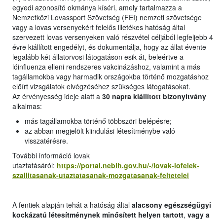
egyedi azonosító okmánya kíséri, amely tartalmazza a
Nemzetközi Lovassport Szövetség (FEI) nemzeti szövetsége
vagy a lovas versenyekért felelős illetékes hatóság által
szervezett lovas versenyeken való részvétel céljából legfeljebb 4
évre kiállított engedélyt, és dokumentálja, hogy az állat évente
legalább két állatorvosi látogatáson esik át, beleértve a
lóinfluenza elleni rendszeres vakcinázáshoz, valamint a más
tagállamokba vagy harmadik országokba történő mozgatáshoz
előírt vizsgálatok elvégzéséhez szükséges látogatásokat.
Az érvényesség ideje alatt a
30 napra kiállított bizonyítvány
alkalmas:
más tagállamokba történő többszöri belépésre;
az abban megjelölt kiindulási létesítménybe való
visszatérésre.
További információ lovak
utaztatásáról:
https://portal.nebih.gov.hu/-/lovak-lofelek-
szallitasanak-utaztatasanak-mozgatasanak-feltetelei
A fentiek alapján tehát a hatóság által
alacsony egészségügyi
kockázatú létesítménynek minősített helyen tartott
,
vagy a