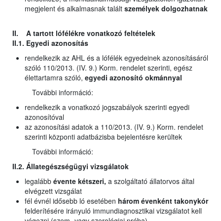
megjelent és alkalmasnak talált
személyek dolgozhatnak
II. A tartott lófélékre vonatkozó feltételek
II.1. Egyedi azonosítás
rendelkezik az AHL és a lófélék egyedeinek azonosításáról
szóló 110/2013. (IV. 9.) Korm. rendelet szerinti, egész
élettartamra szóló,
egyedi azonosító okmánnyal
További információ:
rendelkezik a vonatkozó jogszabályok szerinti egyedi
azonosítóval
az azonosítási adatok a 110/2013. (IV. 9.) Korm. rendelet
szerinti központi adatbázisba bejelentésre kerültek
További információ:
II.2. Állategészségügyi vizsgálatok
legalább
évente kétszeri,
a szolgáltató állatorvos által
elvégzett vizsgálat
fél évnél idősebb ló esetében
három évenként takonykór
felderítésére irányuló immundiagnosztikai vizsgálatot kell
végezni (szem- vagy szerológiai próba)