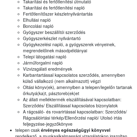
Takarítási és fertőtlenítési útmutató
Takarítási és fertőtlenítési napló
Fertőtlenítőszer készletnyilvántartás
Elhullási napló
Boncolási napló
Gyógyszer beszállítói szerződés
Gyógyszerkészlet nyilvántartó
Gyógykezelési napló, a gyógyszerek vényeinek,
megrendelőinek másodpéldányai
Telepi látogatási napló
Járműforgalmi napló
Vízvizsgálati eredmények
Karbantartással kapcsolatos szerződés, amennyiben
külső vállalkozó (nem alkalmazott) végzi
Oltási könyv(ek), amennyiben a telepen/legelőn tartanak
őrkutyá(ka)t, pásztoreb(ek)et
Az állati melléktermék elszállításával kapcsolatban:
Szerződés/ Elszállítással kapcsolatos bizonylatok
A rágcsáló- és rovarirtással kapcsolatban: Szerződés/
Rágcsálóirtási térkép/Ellenőrzési napló/ Utolsó irtás
feljegyzése-jegyzőkönyve
telepen csak
érvényes egészségügyi könyvvel
rendelkező, a munkaalkalmassági vizsgálatokon igazoltan