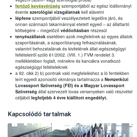
fertőző kevésvérűség
szempontjából az egész lóállományt
évente
szerológiai vizsgálatnak
kell alávetni
lépfene
szempontjából veszélyeztetett legelőre járó, és
onnan származó takarmánnyal etetett egyed – az állattartó
költségére – megelőző
védőoltásban
részesül
tenyészállatok
esetében azok megfelelnek az egyes állatok
szaporításának, a szaporítóanyag felhasználásának,
valamint behozatalának és kivitelének állat-egészségügyi
feltételeiről szóló 61/2002. (VIII. 1.) FVM rendelet 3.
mellékletében foglalt, ménekre és kancákra vonatkozó
egészségügyi feltételeknek
a 92. cikk 2) b) pontnak való megfeleléshez a ló fentiekben
leírt egyedi azonosító okmánya tartalmazza a
Nemzetközi
Lovassport Szövetség (FEI) és a Magyar Lovassport
Szövetség
által szervezett lovas versenyeken való részvétel
céljából
legfeljebb 4 évre kiállított engedélyt.
Kapcsolódó tartalmak