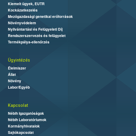
Kiemelt ügyek, EUTR
Kockázatkezelés
Mezőgazdasági genetikai erőforrások
Növényvédelem
Nyilvántartási és Felügyeleti Díj
Rendszerszervezés és felügyelet
Termékpálya-ellenőrzés
Ügyintézés
Élelmiszer
Állat
Növény
Labor/Egyéb
Kapcsolat
Nébih Igazgatóságok
Nébih Laboratóriumok
Kormányhivatalok
Sajtókapcsolat