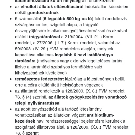
karanténozására külön helyiség
áll rendelkezésre
az
elhullott állatok eltávolításáról
indokolatlan késedelem
nélkül
gondoskodnak
5 számosállat (
5 legalább 500 kg-os ló
) felett rendelkezik
szivárgásmentes, szigetelt alapú, a trágyalé
összegyűjtésére is alkalmas gyűjtőcsatornákkal és aknával
ellátott
trágyatárolóval
a 219/2004. (VII. 21.) Korm.
rendelet, a 27/2006. (II. 7.) Korm. rendelet, valamint az
59/2008. (IV. 29.) FVM rendeletek alapján, melynek
kapacitása alkalmas
legalább 6 havi istállótrágya
tárolására
(mélyalmos vagy extenzív legeltetéses tartás,
illetve a karámföld szabályos termőföldre való
kihelyezésének kivételével)
természetes fedeztetést
kizárólag a létesítményen belül,
erre a célra elkülönített helyiségben végeznek
az állattartó rendelkezik a 128/2009. (X. 6.) FVM rendelet
76. § (4) szerinti,
az állatok gyógykezelésére vonatkozó
telepi nyilvántartással
az adott tenyészetkód alá tartózó létesítmény
vonatkozásában az állatokon végzett
antibiotikum-
kezelések
havi rendszerességgel bejelentésre kerülnek a
szolgáltató állatorvos által, a 128/2009. (X.6.) FVM rendelet
76. § szerint