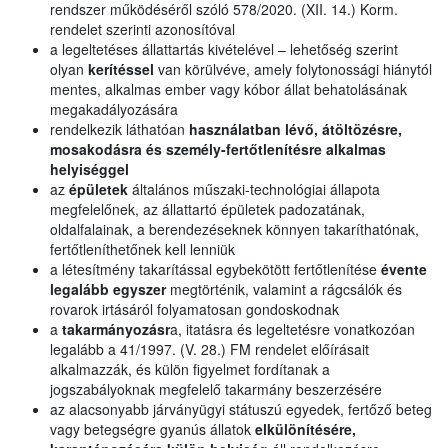
rendszer működéséről szóló 578/2020. (XII. 14.) Korm.
rendelet szerinti azonosítóval
a legeltetéses állattartás kivételével – lehetőség szerint
olyan
kerítéssel
van körülvéve, amely folytonossági hiánytól
mentes, alkalmas ember vagy kóbor állat behatolásának
megakadályozására
rendelkezik láthatóan
használatban lévő, átöltözésre,
mosakodásra és személy-fertőtlenítésre alkalmas
helyiséggel
az
épületek
általános műszaki-technológiai állapota
megfelelőnek, az állattartó épületek padozatának,
oldalfalainak, a berendezéseknek könnyen takaríthatónak,
fertőtleníthetőnek kell lenniük
a létesítmény takarítással egybekötött fertőtlenítése
évente
legalább egyszer
megtörténik, valamint a rágcsálók és
rovarok irtásáról folyamatosan gondoskodnak
a
takarmányozásr
a, itatásra és legeltetésre vonatkozóan
legalább a 41/1997. (V. 28.) FM rendelet előírásait
alkalmazzák, és külön figyelmet fordítanak a
jogszabályoknak megfelelő takarmány beszerzésére
az alacsonyabb járványügyi státuszú egyedek, fertőző beteg
vagy betegségre gyanús állatok
elkülönítésére,