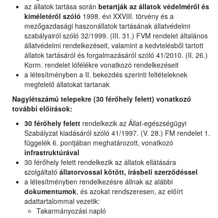
az állatok tartása során
betartják az állatok védelméről és
kíméletéről szóló
1998. évi XXVIII. törvény és a
mezőgazdasági haszonállatok tartásának állatvédelmi
szabályairól szóló 32/1999. (III. 31.) FVM rendelet általános
állatvédelmi rendelkezéseit, valamint a kedvtelésből tartott
állatok tartásáról és forgalmazásáról szóló 41/2010. (II. 26.)
Korm. rendelet lófélékre vonatkozó rendelkezéseit
a létesítményben a II. bekezdés szerinti feltételeknek
megfelelő állatokat tartanak
Nagylétszámú telepekre (30 férőhely felett) vonatkozó
további előírások:
30 férőhely felett
rendelkezik az Állat-egészségügyi
Szabályzat kiadásáról szóló 41/1997. (V. 28.) FM rendelet 1.
függelék 6. pontjában meghatározott, vonatkozó
infrastruktúrával
30 férőhely felett rendelkezik az állatok ellátására
szolgáltató
állatorvossal kötött, írásbeli szerződéssel
a létesítményben rendelkezésre állnak az alábbi
dokumentumok
, és azokat rendszeresen, az előírt
adattartalommal vezetik:
Takarmányozási napló