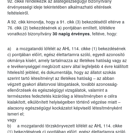
92. cikke rendelkezik az állategészségügyi bizonyítvány
érvényességi ideje tekintetében alkalmazható eltérések
feltételeiről.
A 92. cikk kimondja, hogy a 91. cikk (3) bekezdésétől eltérve a
76. cikk (2) bekezdésének a) pontjában említett, lófélékre
vonatkozó bizonyítvány
30 napig érvényes
, feltéve, hogy:
a) a mozgatandó lófélét az AHL 114. cikke (1) bekezdésének
c) pontjában előírt, egész élettartamra szóló, egyedi azonosító
okmánya kíséri, amely tartalmazza az illetékes hatóság vagy az
e tevékenységgel megbízott szerv által legfeljebb 4 évre kiállított
hitelesítő jelölést, és dokumentálja, hogy az állatot szokás
szerint tartó létesítményt az illetékes hatóság – az abban
végzett gyakori állatorvosi látogatások, további azonosság-
ellenőrzések és egészségügyi vizsgálatok, valamint a
természetes fedeztetés kizárólag a létesítményben e célra
kialakított, elkülönített helyiségeiben történő végzése miatt –
alacsony egészségügyi kockázatot képviselő létesítményként
ismeri el;
vagy
b) a mozgatandó törzskönyvezett lófélét az AHL 114. cikke
(1) bekezdésének c) pontjában előírt, egész élettartamra szóló,