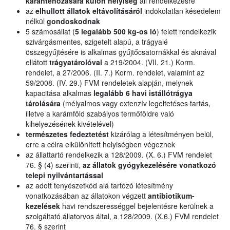
karanténozására külön helyiség
áll rendelkezésre
az
elhullott állatok eltávolításáról
indokolatlan késedelem
nélkül
gondoskodnak
5 számosállat (
5 legalább 500 kg-os ló
) felett rendelkezik
szivárgásmentes, szigetelt alapú, a trágyalé
összegyűjtésére is alkalmas gyűjtőcsatornákkal és aknával
ellátott
trágyatárolóval
a 219/2004. (VII. 21.) Korm.
rendelet, a 27/2006. (II. 7.) Korm. rendelet, valamint az
59/2008. (IV. 29.) FVM rendeletek alapján, melynek
kapacitása alkalmas
legalább 6 havi istállótrágya
tárolására
(mélyalmos vagy extenzív legeltetéses tartás,
illetve a karámföld szabályos termőföldre való
kihelyezésének kivételével)
természetes fedeztetést
kizárólag a létesítményen belül,
erre a célra elkülönített helyiségben végeznek
az állattartó rendelkezik a 128/2009. (X. 6.) FVM rendelet
76. § (4) szerinti,
az állatok gyógykezelésére vonatkozó
telepi nyilvántartással
az adott tenyészetkód alá tartózó létesítmény
vonatkozásában az állatokon végzett
antibiotikum-
kezelések
havi rendszerességgel bejelentésre kerülnek a
szolgáltató állatorvos által, a 128/2009. (X.6.) FVM rendelet
76. § szerint