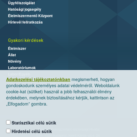
Ügyfélszolgálat
Hatósági jogsegély
Élelmiszermentő Központ
Hírlevél feliratkozás
Gyakori kérdések
Élelmiszer
Állat
Növény
Laboratóriumok
Labor/Egyéb
Adatkezelési tájékoztatónkban
megismerheti, hogyan
gondoskodunk személyes adatai védelméről. Weboldalunk
cookie-kat (sütiket) használ a jobb felhasználói élmény
érdekében, melynek biztosításához kérjük, kattintson az
„Elfogadom” gombra.
Statisztikai célú sütik
Nemzeti Élelmiszerlánc-biztonsági Hivatal
Hirdetési célú sütik
Cím: 1024 Budapest, Keleti Károly utca. 24.