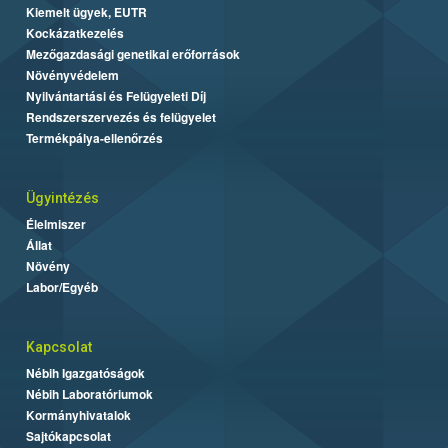
Kiemelt ügyek, EUTR
Kockázatkezelés
Mezőgazdasági genetikai erőforrások
Növényvédelem
Nyilvántartási és Felügyeleti Díj
Rendszerszervezés és felügyelet
Termékpálya-ellenőrzés
Ügyintézés
Élelmiszer
Állat
Növény
Labor/Egyéb
Kapcsolat
Nébih Igazgatóságok
Nébih Laboratóriumok
Kormányhivatalok
Sajtókapcsolat