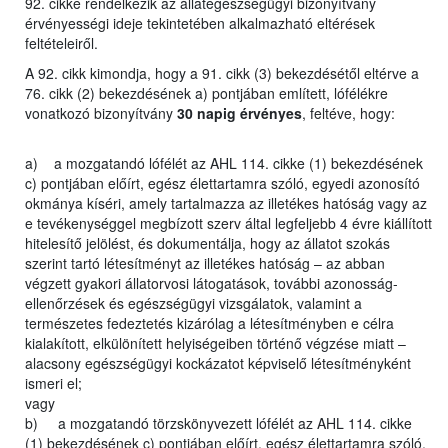
92. cikke rendelkezik az állategészségügyi bizonyítvány
érvényességi ideje tekintetében alkalmazható eltérések
feltételeiről.
A 92. cikk kimondja, hogy a 91. cikk (3) bekezdésétől eltérve a
76. cikk (2) bekezdésének a) pontjában említett, lófélékre
vonatkozó bizonyítvány
30 napig érvényes
, feltéve, hogy:
a) a mozgatandó lófélét az AHL 114. cikke (1) bekezdésének
c) pontjában előírt, egész élettartamra szóló, egyedi azonosító
okmánya kíséri, amely tartalmazza az illetékes hatóság vagy az
e tevékenységgel megbízott szerv által legfeljebb 4 évre kiállított
hitelesítő jelölést, és dokumentálja, hogy az állatot szokás
szerint tartó létesítményt az illetékes hatóság – az abban
végzett gyakori állatorvosi látogatások, további azonosság-
ellenőrzések és egészségügyi vizsgálatok, valamint a
természetes fedeztetés kizárólag a létesítményben e célra
kialakított, elkülönített helyiségeiben történő végzése miatt –
alacsony egészségügyi kockázatot képviselő létesítményként
ismeri el;
vagy
b) a mozgatandó törzskönyvezett lófélét az AHL 114. cikke
(1) bekezdésének c) pontjában előírt, egész élettartamra szóló,