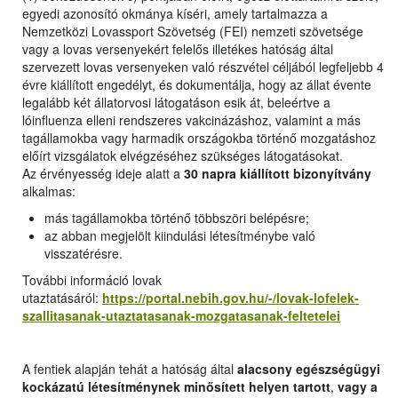
egyedi azonosító okmánya kíséri, amely tartalmazza a
Nemzetközi Lovassport Szövetség (FEI) nemzeti szövetsége
vagy a lovas versenyekért felelős illetékes hatóság által
szervezett lovas versenyeken való részvétel céljából legfeljebb 4
évre kiállított engedélyt, és dokumentálja, hogy az állat évente
legalább két állatorvosi látogatáson esik át, beleértve a
lóinfluenza elleni rendszeres vakcinázáshoz, valamint a más
tagállamokba vagy harmadik országokba történő mozgatáshoz
előírt vizsgálatok elvégzéséhez szükséges látogatásokat.
Az érvényesség ideje alatt a
30 napra kiállított bizonyítvány
alkalmas:
más tagállamokba történő többszöri belépésre;
az abban megjelölt kiindulási létesítménybe való
visszatérésre.
További információ lovak
utaztatásáról:
https://portal.nebih.gov.hu/-/lovak-lofelek-
szallitasanak-utaztatasanak-mozgatasanak-feltetelei
A fentiek alapján tehát a hatóság által
alacsony egészségügyi
kockázatú létesítménynek minősített helyen tartott
,
vagy a