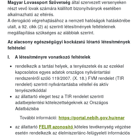
Magyar Lovassport Szövetség
által szervezett versenyeken
részt vevő lovak számára kiállított bizonyítványok esetében
alkalmazható az eltérés.
A derogáció végrehajtásához a nemzeti hatóságok hatáskörébe
utalt, a 92. cikk (2) a) szerinti létesítmények feltételeinek
megállapítása szükséges az alábbiak szerint.
Az alacsony egészségügyi kockázatú lótartó létesítmények
feltételei
I. A létesítményre vonatkozó feltételek
rendelkezik a tartási helyek, a tenyészetek és az ezekkel
kapcsolatos egyes adatok országos nyilvántartási
rendszeréről szóló 119/2007. (X. 18.) FVM rendelet (TIR
rendelet) szerinti nyilvántartásba vétellel és aktív
tenyészetkóddal
az állattartó eleget tesz a TIR rendelet szerinti
adatbejelentési kötelezettségeknek az Országos
Adatbázisba
További információ:
https://portal.nebih.gov.hu/enar
az állattartó
FELIR azonosító
köteles tevékenység végzése
esetén rendelkezik az élelmiszerlánc-felügyeleti információs