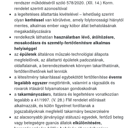
rendszer működéséről szóló 578/2020. (XII. 14.) Korm.
rendelet szerinti azonosítóval
a legeltetéses állattartás kivételével – lehetőség szerint
olyan
kerítéssel
van körülvéve, amely folytonossági hiánytól
mentes, alkalmas ember vagy kóbor állat behatolásának
megakadályozására
rendelkezik láthatóan
használatban lévő, átöltözésre,
mosakodásra és személy-fertőtlenítésre alkalmas
helyiséggel
az
épületek
általános műszaki-technológiai állapota
megfelelőnek, az állattartó épületek padozatának,
oldalfalainak, a berendezéseknek könnyen takaríthatónak,
fertőtleníthetőnek kell lenniük
a létesítmény takarítással egybekötött fertőtlenítése
évente
legalább egyszer
megtörténik, valamint a rágcsálók és
rovarok irtásáról folyamatosan gondoskodnak
a
takarmányozásr
a, itatásra és legeltetésre vonatkozóan
legalább a 41/1997. (V. 28.) FM rendelet előírásait
alkalmazzák, és külön figyelmet fordítanak a
jogszabályoknak megfelelő takarmány beszerzésére
az alacsonyabb járványügyi státuszú egyedek, fertőző beteg
vagy betegségre gyanús állatok
elkülönítésére,