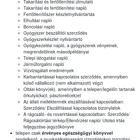
Takarítási és fertőtlenítési útmutató
Takarítási és fertőtlenítési napló
Fertőtlenítőszer készletnyilvántartás
Elhullási napló
Boncolási napló
Gyógyszer beszállítói szerződés
Gyógyszerkészlet nyilvántartó
Gyógykezelési napló, a gyógyszerek vényeinek,
megrendelőinek másodpéldányai
Telepi látogatási napló
Járműforgalmi napló
Vízvizsgálati eredmények
Karbantartással kapcsolatos szerződés, amennyiben
külső vállalkozó (nem alkalmazott) végzi
Oltási könyv(ek), amennyiben a telepen/legelőn tartanak
őrkutyá(ka)t, pásztoreb(ek)et
Az állati melléktermék elszállításával kapcsolatban:
Szerződés/ Elszállítással kapcsolatos bizonylatok
A rágcsáló- és rovarirtással kapcsolatban: Szerződés/
Rágcsálóirtási térkép/Ellenőrzési napló/ Utolsó irtás
feljegyzése-jegyzőkönyve
telepen csak
érvényes egészségügyi könyvvel
rendelkező, a munkaalkalmassági vizsgálatokon igazoltan