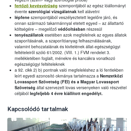
fertőző kevésvérűség
szempontjából az egész lóállományt
évente
szerológiai vizsgálatnak
kell alávetni
lépfene
szempontjából veszélyeztetett legelőre járó, és
onnan származó takarmánnyal etetett egyed – az állattartó
költségére – megelőző
védőoltásban
részesül
tenyészállatok
esetében azok megfelelnek az egyes állatok
szaporításának, a szaporítóanyag felhasználásának,
valamint behozatalának és kivitelének állat-egészségügyi
feltételeiről szóló 61/2002. (VIII. 1.) FVM rendelet 3.
mellékletében foglalt, ménekre és kancákra vonatkozó
egészségügyi feltételeknek
a 92. cikk 2) b) pontnak való megfeleléshez a ló fentiekben
leírt egyedi azonosító okmánya tartalmazza a
Nemzetközi
Lovassport Szövetség (FEI) és a Magyar Lovassport
Szövetség
által szervezett lovas versenyeken való részvétel
céljából
legfeljebb 4 évre kiállított engedélyt.
Kapcsolódó tartalmak