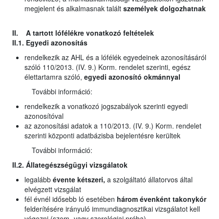
megjelent és alkalmasnak talált
személyek dolgozhatnak
II. A tartott lófélékre vonatkozó feltételek
II.1. Egyedi azonosítás
rendelkezik az AHL és a lófélék egyedeinek azonosításáról
szóló 110/2013. (IV. 9.) Korm. rendelet szerinti, egész
élettartamra szóló,
egyedi azonosító okmánnyal
További információ:
rendelkezik a vonatkozó jogszabályok szerinti egyedi
azonosítóval
az azonosítási adatok a 110/2013. (IV. 9.) Korm. rendelet
szerinti központi adatbázisba bejelentésre kerültek
További információ:
II.2. Állategészségügyi vizsgálatok
legalább
évente kétszeri,
a szolgáltató állatorvos által
elvégzett vizsgálat
fél évnél idősebb ló esetében
három évenként takonykór
felderítésére irányuló immundiagnosztikai vizsgálatot kell
végezni (szem- vagy szerológiai próba)