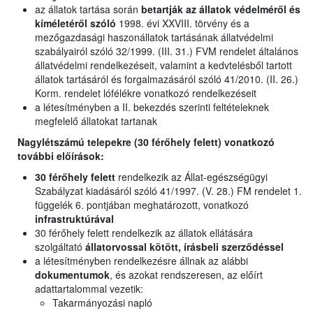
az állatok tartása során
betartják az állatok védelméről és
kíméletéről szóló
1998. évi XXVIII. törvény és a
mezőgazdasági haszonállatok tartásának állatvédelmi
szabályairól szóló 32/1999. (III. 31.) FVM rendelet általános
állatvédelmi rendelkezéseit, valamint a kedvtelésből tartott
állatok tartásáról és forgalmazásáról szóló 41/2010. (II. 26.)
Korm. rendelet lófélékre vonatkozó rendelkezéseit
a létesítményben a II. bekezdés szerinti feltételeknek
megfelelő állatokat tartanak
Nagylétszámú telepekre (30 férőhely felett) vonatkozó
további előírások:
30 férőhely felett
rendelkezik az Állat-egészségügyi
Szabályzat kiadásáról szóló 41/1997. (V. 28.) FM rendelet 1.
függelék 6. pontjában meghatározott, vonatkozó
infrastruktúrával
30 férőhely felett rendelkezik az állatok ellátására
szolgáltató
állatorvossal kötött, írásbeli szerződéssel
a létesítményben rendelkezésre állnak az alábbi
dokumentumok
, és azokat rendszeresen, az előírt
adattartalommal vezetik:
Takarmányozási napló