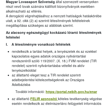
Magyar Lovassport Szövetség
által szervezett versenyeken
részt vevő lovak számára kiállított bizonyítványok esetében
alkalmazható az eltérés.
A derogáció végrehajtásához a nemzeti hatóságok hatáskörébe
utalt, a 92. cikk (2) a) szerinti létesítmények feltételeinek
megállapítása szükséges az alábbiak szerint.
Az alacsony egészségügyi kockázatú lótartó létesítmények
feltételei
I. A létesítményre vonatkozó feltételek
rendelkezik a tartási helyek, a tenyészetek és az ezekkel
kapcsolatos egyes adatok országos nyilvántartási
rendszeréről szóló 119/2007. (X. 18.) FVM rendelet (TIR
rendelet) szerinti nyilvántartásba vétellel és aktív
tenyészetkóddal
az állattartó eleget tesz a TIR rendelet szerinti
adatbejelentési kötelezettségeknek az Országos
Adatbázisba
További információ:
https://portal.nebih.gov.hu/enar
az állattartó
FELIR azonosító
köteles tevékenység végzése
esetén rendelkezik az élelmiszerlánc-felügyeleti információs