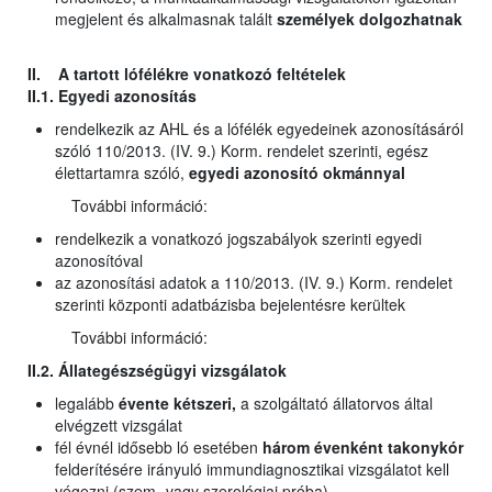
megjelent és alkalmasnak talált
személyek dolgozhatnak
II. A tartott lófélékre vonatkozó feltételek
II.1. Egyedi azonosítás
rendelkezik az AHL és a lófélék egyedeinek azonosításáról
szóló 110/2013. (IV. 9.) Korm. rendelet szerinti, egész
élettartamra szóló,
egyedi azonosító okmánnyal
További információ:
rendelkezik a vonatkozó jogszabályok szerinti egyedi
azonosítóval
az azonosítási adatok a 110/2013. (IV. 9.) Korm. rendelet
szerinti központi adatbázisba bejelentésre kerültek
További információ:
II.2. Állategészségügyi vizsgálatok
legalább
évente kétszeri,
a szolgáltató állatorvos által
elvégzett vizsgálat
fél évnél idősebb ló esetében
három évenként takonykór
felderítésére irányuló immundiagnosztikai vizsgálatot kell
végezni (szem- vagy szerológiai próba)