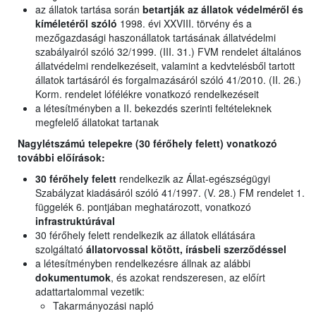
az állatok tartása során
betartják az állatok védelméről és
kíméletéről szóló
1998. évi XXVIII. törvény és a
mezőgazdasági haszonállatok tartásának állatvédelmi
szabályairól szóló 32/1999. (III. 31.) FVM rendelet általános
állatvédelmi rendelkezéseit, valamint a kedvtelésből tartott
állatok tartásáról és forgalmazásáról szóló 41/2010. (II. 26.)
Korm. rendelet lófélékre vonatkozó rendelkezéseit
a létesítményben a II. bekezdés szerinti feltételeknek
megfelelő állatokat tartanak
Nagylétszámú telepekre (30 férőhely felett) vonatkozó
további előírások:
30 férőhely felett
rendelkezik az Állat-egészségügyi
Szabályzat kiadásáról szóló 41/1997. (V. 28.) FM rendelet 1.
függelék 6. pontjában meghatározott, vonatkozó
infrastruktúrával
30 férőhely felett rendelkezik az állatok ellátására
szolgáltató
állatorvossal kötött, írásbeli szerződéssel
a létesítményben rendelkezésre állnak az alábbi
dokumentumok
, és azokat rendszeresen, az előírt
adattartalommal vezetik:
Takarmányozási napló