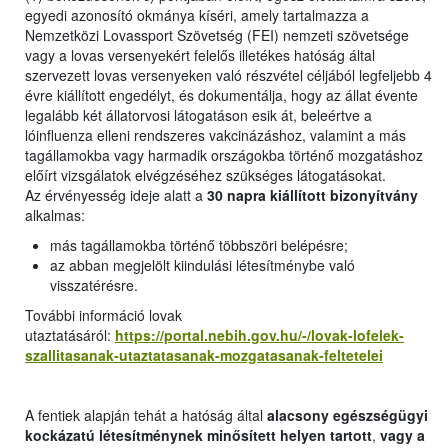
egyedi azonosító okmánya kíséri, amely tartalmazza a
Nemzetközi Lovassport Szövetség (FEI) nemzeti szövetsége
vagy a lovas versenyekért felelős illetékes hatóság által
szervezett lovas versenyeken való részvétel céljából legfeljebb 4
évre kiállított engedélyt, és dokumentálja, hogy az állat évente
legalább két állatorvosi látogatáson esik át, beleértve a
lóinfluenza elleni rendszeres vakcinázáshoz, valamint a más
tagállamokba vagy harmadik országokba történő mozgatáshoz
előírt vizsgálatok elvégzéséhez szükséges látogatásokat.
Az érvényesség ideje alatt a
30 napra kiállított bizonyítvány
alkalmas:
más tagállamokba történő többszöri belépésre;
az abban megjelölt kiindulási létesítménybe való
visszatérésre.
További információ lovak
utaztatásáról:
https://portal.nebih.gov.hu/-/lovak-lofelek-
szallitasanak-utaztatasanak-mozgatasanak-feltetelei
A fentiek alapján tehát a hatóság által
alacsony egészségügyi
kockázatú létesítménynek minősített helyen tartott
,
vagy a