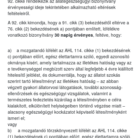
92. cikke rendelkezik az állategészségügyi bizonyítvány
érvényességi ideje tekintetében alkalmazható eltérések
feltételeiről.
A 92. cikk kimondja, hogy a 91. cikk (3) bekezdésétől eltérve a
76. cikk (2) bekezdésének a) pontjában említett, lófélékre
vonatkozó bizonyítvány
30 napig érvényes
, feltéve, hogy:
a) a mozgatandó lófélét az AHL 114. cikke (1) bekezdésének
c) pontjában előírt, egész élettartamra szóló, egyedi azonosító
okmánya kíséri, amely tartalmazza az illetékes hatóság vagy az
e tevékenységgel megbízott szerv által legfeljebb 4 évre kiállított
hitelesítő jelölést, és dokumentálja, hogy az állatot szokás
szerint tartó létesítményt az illetékes hatóság – az abban
végzett gyakori állatorvosi látogatások, további azonosság-
ellenőrzések és egészségügyi vizsgálatok, valamint a
természetes fedeztetés kizárólag a létesítményben e célra
kialakított, elkülönített helyiségeiben történő végzése miatt –
alacsony egészségügyi kockázatot képviselő létesítményként
ismeri el;
vagy
b) a mozgatandó törzskönyvezett lófélét az AHL 114. cikke
(1) bekezdésének c) pontjában előírt, egész élettartamra szóló,