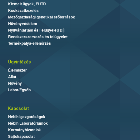
Kiemelt ügyek, EUTR
Kockázatkezelés
Mezőgazdasági genetikai erőforrások
Növényvédelem
Nyilvántartási és Felügyeleti Díj
Rendszerszervezés és felügyelet
Termékpálya-ellenőrzés
Ügyintézés
Élelmiszer
Állat
Növény
Labor/Egyéb
Kapcsolat
Nébih Igazgatóságok
Nébih Laboratóriumok
Kormányhivatalok
Sajtókapcsolat