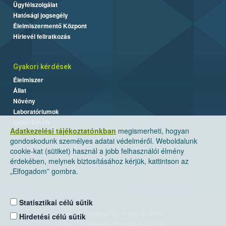
Ügyfélszolgálat
Hatósági jogsegély
Élelmiszermentő Központ
Hírlevél feliratkozás
Gyakori kérdések
Élelmiszer
Állat
Növény
Laboratóriumok
Labor/Egyéb
Adatkezelési tájékoztatónkban
megismerheti, hogyan
gondoskodunk személyes adatai védelméről. Weboldalunk
cookie-kat (sütiket) használ a jobb felhasználói élmény
érdekében, melynek biztosításához kérjük, kattintson az
„Elfogadom” gombra.
Statisztikai célú sütik
Nemzeti Élelmiszerlánc-biztonsági Hivatal
Hirdetési célú sütik
Cím: 1024 Budapest, Keleti Károly utca. 24.