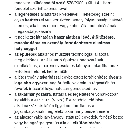
rendszer működéséről szóló 578/2020. (XII. 14.) Korm.
rendelet szerinti azonosítóval
a legeltetéses állattartás kivételével – lehetőség szerint
olyan
kerítéssel
van körülvéve, amely folytonossági hiánytól
mentes, alkalmas ember vagy kóbor állat behatolásának
megakadályozására
rendelkezik láthatóan
használatban lévő, átöltözésre,
mosakodásra és személy-fertőtlenítésre alkalmas
helyiséggel
az
épületek
általános műszaki-technológiai állapota
megfelelőnek, az állattartó épületek padozatának,
oldalfalainak, a berendezéseknek könnyen takaríthatónak,
fertőtleníthetőnek kell lenniük
a létesítmény takarítással egybekötött fertőtlenítése
évente
legalább egyszer
megtörténik, valamint a rágcsálók és
rovarok irtásáról folyamatosan gondoskodnak
a
takarmányozásr
a, itatásra és legeltetésre vonatkozóan
legalább a 41/1997. (V. 28.) FM rendelet előírásait
alkalmazzák, és külön figyelmet fordítanak a
jogszabályoknak megfelelő takarmány beszerzésére
az alacsonyabb járványügyi státuszú egyedek, fertőző beteg
vagy betegségre gyanús állatok
elkülönítésére,