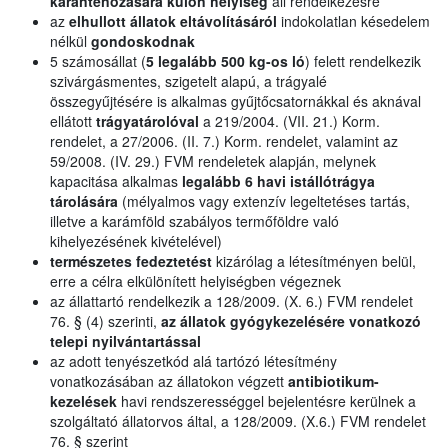
karanténozására külön helyiség
áll rendelkezésre
az
elhullott állatok eltávolításáról
indokolatlan késedelem
nélkül
gondoskodnak
5 számosállat (
5 legalább 500 kg-os ló
) felett rendelkezik
szivárgásmentes, szigetelt alapú, a trágyalé
összegyűjtésére is alkalmas gyűjtőcsatornákkal és aknával
ellátott
trágyatárolóval
a 219/2004. (VII. 21.) Korm.
rendelet, a 27/2006. (II. 7.) Korm. rendelet, valamint az
59/2008. (IV. 29.) FVM rendeletek alapján, melynek
kapacitása alkalmas
legalább 6 havi istállótrágya
tárolására
(mélyalmos vagy extenzív legeltetéses tartás,
illetve a karámföld szabályos termőföldre való
kihelyezésének kivételével)
természetes fedeztetést
kizárólag a létesítményen belül,
erre a célra elkülönített helyiségben végeznek
az állattartó rendelkezik a 128/2009. (X. 6.) FVM rendelet
76. § (4) szerinti,
az állatok gyógykezelésére vonatkozó
telepi nyilvántartással
az adott tenyészetkód alá tartózó létesítmény
vonatkozásában az állatokon végzett
antibiotikum-
kezelések
havi rendszerességgel bejelentésre kerülnek a
szolgáltató állatorvos által, a 128/2009. (X.6.) FVM rendelet
76. § szerint