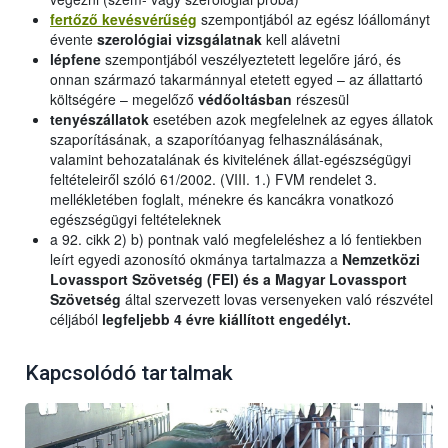
fertőző kevésvérűség
szempontjából az egész lóállományt
évente
szerológiai vizsgálatnak
kell alávetni
lépfene
szempontjából veszélyeztetett legelőre járó, és
onnan származó takarmánnyal etetett egyed – az állattartó
költségére – megelőző
védőoltásban
részesül
tenyészállatok
esetében azok megfelelnek az egyes állatok
szaporításának, a szaporítóanyag felhasználásának,
valamint behozatalának és kivitelének állat-egészségügyi
feltételeiről szóló 61/2002. (VIII. 1.) FVM rendelet 3.
mellékletében foglalt, ménekre és kancákra vonatkozó
egészségügyi feltételeknek
a 92. cikk 2) b) pontnak való megfeleléshez a ló fentiekben
leírt egyedi azonosító okmánya tartalmazza a
Nemzetközi
Lovassport Szövetség (FEI) és a Magyar Lovassport
Szövetség
által szervezett lovas versenyeken való részvétel
céljából
legfeljebb 4 évre kiállított engedélyt.
Kapcsolódó tartalmak