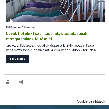
2022. június 10, péntek
Lovak (lófélék) szállításának, utaztatásának,
mozgatásának feltételei
<p>Az alábbiakban foglaljuk össze a lófélék mozgatására
vonatkozó főbb tudnivalókat. A cikk végén külön kitérünk a
Kárpát-medencei lovas túrákkal kapcsolatos információkra.</p>
TOVÁBB >
Cookie beállítások