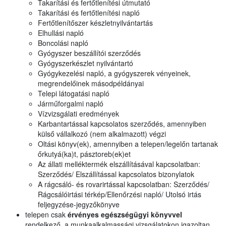
Takarítási és fertőtlenítési útmutató
Takarítási és fertőtlenítési napló
Fertőtlenítőszer készletnyilvántartás
Elhullási napló
Boncolási napló
Gyógyszer beszállítói szerződés
Gyógyszerkészlet nyilvántartó
Gyógykezelési napló, a gyógyszerek vényeinek,
megrendelőinek másodpéldányai
Telepi látogatási napló
Járműforgalmi napló
Vízvizsgálati eredmények
Karbantartással kapcsolatos szerződés, amennyiben
külső vállalkozó (nem alkalmazott) végzi
Oltási könyv(ek), amennyiben a telepen/legelőn tartanak
őrkutyá(ka)t, pásztoreb(ek)et
Az állati melléktermék elszállításával kapcsolatban:
Szerződés/ Elszállítással kapcsolatos bizonylatok
A rágcsáló- és rovarirtással kapcsolatban: Szerződés/
Rágcsálóirtási térkép/Ellenőrzési napló/ Utolsó irtás
feljegyzése-jegyzőkönyve
telepen csak
érvényes egészségügyi könyvvel
rendelkező, a munkaalkalmassági vizsgálatokon igazoltan