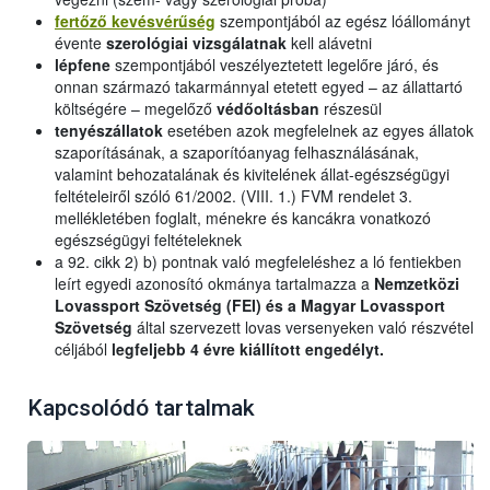
fertőző kevésvérűség
szempontjából az egész lóállományt
évente
szerológiai vizsgálatnak
kell alávetni
lépfene
szempontjából veszélyeztetett legelőre járó, és
onnan származó takarmánnyal etetett egyed – az állattartó
költségére – megelőző
védőoltásban
részesül
tenyészállatok
esetében azok megfelelnek az egyes állatok
szaporításának, a szaporítóanyag felhasználásának,
valamint behozatalának és kivitelének állat-egészségügyi
feltételeiről szóló 61/2002. (VIII. 1.) FVM rendelet 3.
mellékletében foglalt, ménekre és kancákra vonatkozó
egészségügyi feltételeknek
a 92. cikk 2) b) pontnak való megfeleléshez a ló fentiekben
leírt egyedi azonosító okmánya tartalmazza a
Nemzetközi
Lovassport Szövetség (FEI) és a Magyar Lovassport
Szövetség
által szervezett lovas versenyeken való részvétel
céljából
legfeljebb 4 évre kiállított engedélyt.
Kapcsolódó tartalmak