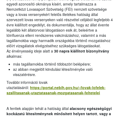
egyedi azonosító okmánya kíséri, amely tartalmazza a
Nemzetközi Lovassport Szövetség (FEI) nemzeti szövetsége
vagy a lovas versenyekért felelős illetékes hatóság által
szervezett lovas versenyeken való részvétel céljából legfeljebb 4
évre kiállított engedélyt, és dokumentálja, hogy az állat évente
legalább két állatorvosi látogatáson esik át, beleértve a
lóinfluenza elleni rendszeres vakcinázáshoz, valamint a más
tagállamokba vagy harmadik országokba történő mozgatáshoz
előírt vizsgálatok elvégzéséhez szükséges látogatásokat.
Az érvényesség ideje alatt a
30 napra kiállított bizonyítvány
alkalmas:
más tagállamokba történő többszöri belépésre;
az abban megjelölt kiindulási létesítménybe való
visszatérésre.
További információ lovak
utaztatásáról:
https://portal.nebih.gov.hu/-/lovak-lofelek-
szallitasanak-utaztatasanak-mozgatasanak-feltetelei
A fentiek alapján tehát a hatóság által
alacsony egészségügyi
kockázatú létesítménynek minősített helyen tartott
,
vagy a