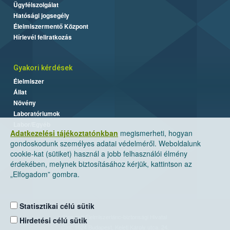
Ügyfélszolgálat
Hatósági jogsegély
Élelmiszermentő Központ
Hírlevél feliratkozás
Gyakori kérdések
Élelmiszer
Állat
Növény
Laboratóriumok
Labor/Egyéb
Adatkezelési tájékoztatónkban
megismerheti, hogyan
gondoskodunk személyes adatai védelméről. Weboldalunk
cookie-kat (sütiket) használ a jobb felhasználói élmény
érdekében, melynek biztosításához kérjük, kattintson az
„Elfogadom” gombra.
Statisztikai célú sütik
Nemzeti Élelmiszerlánc-biztonsági Hivatal
Hirdetési célú sütik
Cím: 1024 Budapest, Keleti Károly utca. 24.