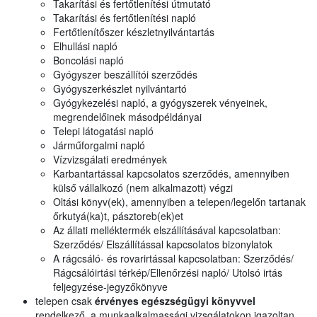
Takarítási és fertőtlenítési útmutató
Takarítási és fertőtlenítési napló
Fertőtlenítőszer készletnyilvántartás
Elhullási napló
Boncolási napló
Gyógyszer beszállítói szerződés
Gyógyszerkészlet nyilvántartó
Gyógykezelési napló, a gyógyszerek vényeinek,
megrendelőinek másodpéldányai
Telepi látogatási napló
Járműforgalmi napló
Vízvizsgálati eredmények
Karbantartással kapcsolatos szerződés, amennyiben
külső vállalkozó (nem alkalmazott) végzi
Oltási könyv(ek), amennyiben a telepen/legelőn tartanak
őrkutyá(ka)t, pásztoreb(ek)et
Az állati melléktermék elszállításával kapcsolatban:
Szerződés/ Elszállítással kapcsolatos bizonylatok
A rágcsáló- és rovarirtással kapcsolatban: Szerződés/
Rágcsálóirtási térkép/Ellenőrzési napló/ Utolsó irtás
feljegyzése-jegyzőkönyve
telepen csak
érvényes egészségügyi könyvvel
rendelkező, a munkaalkalmassági vizsgálatokon igazoltan