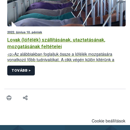
2022. június 10, péntek
Lovak (lófélék) szállításának, utaztatásának,
mozgatásának feltételei
<p>Az alábbiakban foglaljuk össze a lófélék mozgatására
vonatkozó főbb tudnivalókat. A cikk végén külön kitérünk a
Kárpát-medencei lovas túrákkal kapcsolatos információkra.</p>
TOVÁBB >
Cookie beállítások