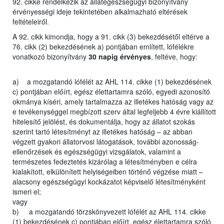
92. cikke rendelkezik az állategészségügyi bizonyítvány
érvényességi ideje tekintetében alkalmazható eltérések
feltételeiről.
A 92. cikk kimondja, hogy a 91. cikk (3) bekezdésétől eltérve a
76. cikk (2) bekezdésének a) pontjában említett, lófélékre
vonatkozó bizonyítvány
30 napig érvényes
, feltéve, hogy:
a) a mozgatandó lófélét az AHL 114. cikke (1) bekezdésének
c) pontjában előírt, egész élettartamra szóló, egyedi azonosító
okmánya kíséri, amely tartalmazza az illetékes hatóság vagy az
e tevékenységgel megbízott szerv által legfeljebb 4 évre kiállított
hitelesítő jelölést, és dokumentálja, hogy az állatot szokás
szerint tartó létesítményt az illetékes hatóság – az abban
végzett gyakori állatorvosi látogatások, további azonosság-
ellenőrzések és egészségügyi vizsgálatok, valamint a
természetes fedeztetés kizárólag a létesítményben e célra
kialakított, elkülönített helyiségeiben történő végzése miatt –
alacsony egészségügyi kockázatot képviselő létesítményként
ismeri el;
vagy
b) a mozgatandó törzskönyvezett lófélét az AHL 114. cikke
(1) bekezdésének c) pontjában előírt, egész élettartamra szóló,