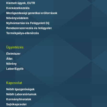
Kiemelt ügyek, EUTR
Kockázatkezelés
Mezőgazdasági genetikai erőforrások
Növényvédelem
Nyilvántartási és Felügyeleti Díj
Rendszerszervezés és felügyelet
Termékpálya-ellenőrzés
Ügyintézés
Élelmiszer
Állat
Növény
Labor/Egyéb
Kapcsolat
Nébih Igazgatóságok
Nébih Laboratóriumok
Kormányhivatalok
Sajtókapcsolat