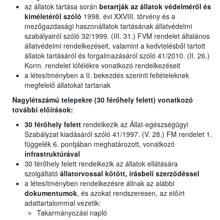
az állatok tartása során
betartják az állatok védelméről és
kíméletéről szóló
1998. évi XXVIII. törvény és a
mezőgazdasági haszonállatok tartásának állatvédelmi
szabályairól szóló 32/1999. (III. 31.) FVM rendelet általános
állatvédelmi rendelkezéseit, valamint a kedvtelésből tartott
állatok tartásáról és forgalmazásáról szóló 41/2010. (II. 26.)
Korm. rendelet lófélékre vonatkozó rendelkezéseit
a létesítményben a II. bekezdés szerinti feltételeknek
megfelelő állatokat tartanak
Nagylétszámú telepekre (30 férőhely felett) vonatkozó
további előírások:
30 férőhely felett
rendelkezik az Állat-egészségügyi
Szabályzat kiadásáról szóló 41/1997. (V. 28.) FM rendelet 1.
függelék 6. pontjában meghatározott, vonatkozó
infrastruktúrával
30 férőhely felett rendelkezik az állatok ellátására
szolgáltató
állatorvossal kötött, írásbeli szerződéssel
a létesítményben rendelkezésre állnak az alábbi
dokumentumok
, és azokat rendszeresen, az előírt
adattartalommal vezetik:
Takarmányozási napló