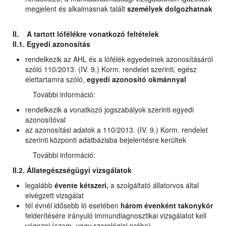
megjelent és alkalmasnak talált
személyek dolgozhatnak
II. A tartott lófélékre vonatkozó feltételek
II.1. Egyedi azonosítás
rendelkezik az AHL és a lófélék egyedeinek azonosításáról
szóló 110/2013. (IV. 9.) Korm. rendelet szerinti, egész
élettartamra szóló,
egyedi azonosító okmánnyal
További információ:
rendelkezik a vonatkozó jogszabályok szerinti egyedi
azonosítóval
az azonosítási adatok a 110/2013. (IV. 9.) Korm. rendelet
szerinti központi adatbázisba bejelentésre kerültek
További információ:
II.2. Állategészségügyi vizsgálatok
legalább
évente kétszeri,
a szolgáltató állatorvos által
elvégzett vizsgálat
fél évnél idősebb ló esetében
három évenként takonykór
felderítésére irányuló immundiagnosztikai vizsgálatot kell
végezni (szem- vagy szerológiai próba)