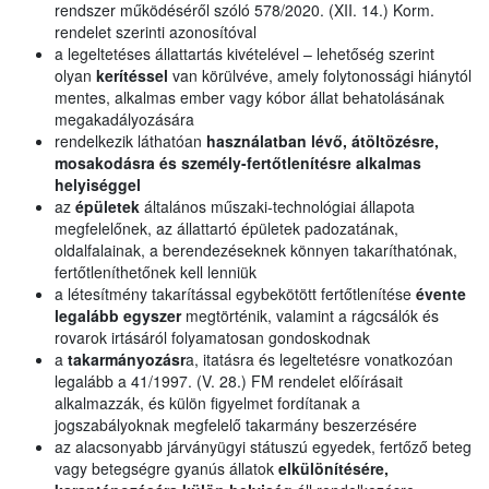
rendszer működéséről szóló 578/2020. (XII. 14.) Korm.
rendelet szerinti azonosítóval
a legeltetéses állattartás kivételével – lehetőség szerint
olyan
kerítéssel
van körülvéve, amely folytonossági hiánytól
mentes, alkalmas ember vagy kóbor állat behatolásának
megakadályozására
rendelkezik láthatóan
használatban lévő, átöltözésre,
mosakodásra és személy-fertőtlenítésre alkalmas
helyiséggel
az
épületek
általános műszaki-technológiai állapota
megfelelőnek, az állattartó épületek padozatának,
oldalfalainak, a berendezéseknek könnyen takaríthatónak,
fertőtleníthetőnek kell lenniük
a létesítmény takarítással egybekötött fertőtlenítése
évente
legalább egyszer
megtörténik, valamint a rágcsálók és
rovarok irtásáról folyamatosan gondoskodnak
a
takarmányozásr
a, itatásra és legeltetésre vonatkozóan
legalább a 41/1997. (V. 28.) FM rendelet előírásait
alkalmazzák, és külön figyelmet fordítanak a
jogszabályoknak megfelelő takarmány beszerzésére
az alacsonyabb járványügyi státuszú egyedek, fertőző beteg
vagy betegségre gyanús állatok
elkülönítésére,