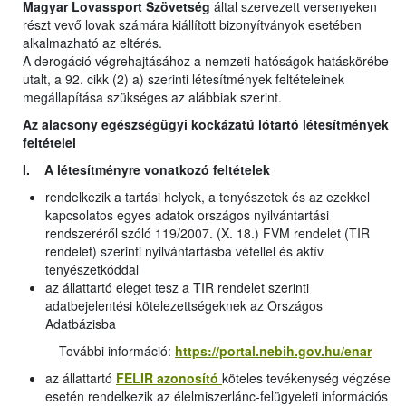
Magyar Lovassport Szövetség
által szervezett versenyeken
részt vevő lovak számára kiállított bizonyítványok esetében
alkalmazható az eltérés.
A derogáció végrehajtásához a nemzeti hatóságok hatáskörébe
utalt, a 92. cikk (2) a) szerinti létesítmények feltételeinek
megállapítása szükséges az alábbiak szerint.
Az alacsony egészségügyi kockázatú lótartó létesítmények
feltételei
I. A létesítményre vonatkozó feltételek
rendelkezik a tartási helyek, a tenyészetek és az ezekkel
kapcsolatos egyes adatok országos nyilvántartási
rendszeréről szóló 119/2007. (X. 18.) FVM rendelet (TIR
rendelet) szerinti nyilvántartásba vétellel és aktív
tenyészetkóddal
az állattartó eleget tesz a TIR rendelet szerinti
adatbejelentési kötelezettségeknek az Országos
Adatbázisba
További információ:
https://portal.nebih.gov.hu/enar
az állattartó
FELIR azonosító
köteles tevékenység végzése
esetén rendelkezik az élelmiszerlánc-felügyeleti információs