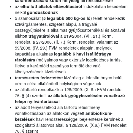
karanténozására külön helyiség
áll rendelkezésre
az
elhullott állatok eltávolításáról
indokolatlan késedelem
nélkül
gondoskodnak
5 számosállat (
5 legalább 500 kg-os ló
) felett rendelkezik
szivárgásmentes, szigetelt alapú, a trágyalé
összegyűjtésére is alkalmas gyűjtőcsatornákkal és aknával
ellátott
trágyatárolóval
a 219/2004. (VII. 21.) Korm.
rendelet, a 27/2006. (II. 7.) Korm. rendelet, valamint az
59/2008. (IV. 29.) FVM rendeletek alapján, melynek
kapacitása alkalmas
legalább 6 havi istállótrágya
tárolására
(mélyalmos vagy extenzív legeltetéses tartás,
illetve a karámföld szabályos termőföldre való
kihelyezésének kivételével)
természetes fedeztetést
kizárólag a létesítményen belül,
erre a célra elkülönített helyiségben végeznek
az állattartó rendelkezik a 128/2009. (X. 6.) FVM rendelet
76. § (4) szerinti,
az állatok gyógykezelésére vonatkozó
telepi nyilvántartással
az adott tenyészetkód alá tartózó létesítmény
vonatkozásában az állatokon végzett
antibiotikum-
kezelések
havi rendszerességgel bejelentésre kerülnek a
szolgáltató állatorvos által, a 128/2009. (X.6.) FVM rendelet
76. § szerint