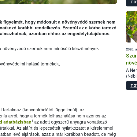
TO
kőris
jelen
talál
azono
ok figyelmét, hogy módosult a növényvédő szernek nem
folyta
atkozó korábbi rendelkezés. Ezentúl az e körbe tartozó
intéz
talmazhatnak, azonban ehhez az engedélytulajdonos
össze
érdek
 a növényvédő szernek nem minősülő készítmények
2026. 
Szür
növé
övényvédelmi hatású termékek,
szől
A Nem
(Nébi
Klart
TO
módos
egész
felha
célja
artalmaz (koncentrációtól függetlenül), az
lehet
oznia arról, hogy a termék felhasználása nem azonos az
Az Or
1
ti adatbázisban
az adott egyszerű anyagra vonatkozó
felha
eírtakkal. Az aláírt és lepecsételt nyilatkozatot a kérelemmel
terme
yamatban lévő eljárások, azaz a már korábban beadott, de még