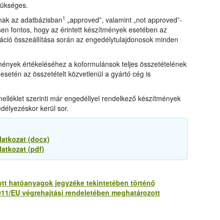
zükséges.
1
nak az adatbázisban
„approved”, valamint „not approved”-
sen fontos, hogy az érintett készítmények esetében az
ció összeállítása során az engedélytulajdonosok minden
mények értékeléséhez a koformulánsok teljes összetételének
setén az összetételt közvetlenül a gyártó cég is
elléklet szerinti már engedéllyel rendelkező készítmények
edélyezéskor kerül sor.
latkozat (docx)
atkozat (pdf)
tt hatóanyagok jegyzéke tekintetében történő
2011/EU végrehajtási rendeletében meghatározott