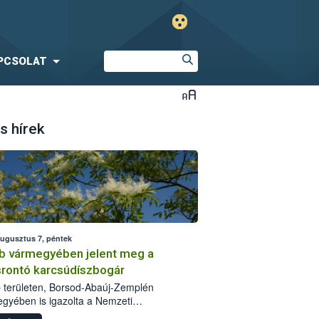
PCSOLAT
s hírek
augusztus 7, péntek
b vármegyében jelent meg a
srontó karcsúdíszbogár
 területen, Borsod-Abaúj-Zemplén
gyében is igazolta a Nemzeti
iszerlánc-biztonsági Hivatal (Nébih) a