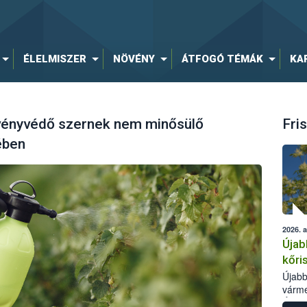
ÉLELMISZER
NÖVÉNY
ÁTFOGÓ TÉMÁK
KA
vényvédő szernek nem minősülő
Fris
ében
2026. 
Újab
kőri
Újabb
várme
Élelm