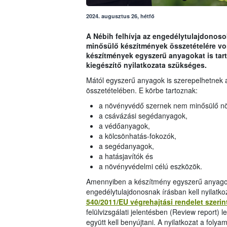
2024. augusztus 26, hétfő
A Nébih felhívja az engedélytulajdonos
minősülő készítmények összetételére von
készítmények egyszerű anyagokat is tar
kiegészítő nyilatkozata szükséges.
Mától egyszerű anyagok is szerepelhetnek
összetételében. E körbe tartoznak:
a növényvédő szernek nem minősülő n
a csávázási segédanyagok,
a védőanyagok,
a kölcsönhatás-fokozók,
a segédanyagok,
a hatásjavítók és
a növényvédelmi célú eszközök.
Amennyiben a készítmény egyszerű anyagot t
engedélytulajdonosnak írásban kell nyilatk
540/2011/EU végrehajtási rendelet szerin
felülvizsgálati jelentésben (Review report) l
együtt kell benyújtani. A nyilatkozat a fol