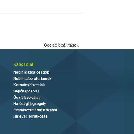
Cookie beállítások
Kapcsolat
Nébih Igazgatóságok
Nébih Laboratóriumok
Kormányhivatalok
Sajtókapcsolat
Ügyfélszolgálat
Hatósági jogsegély
Élelmiszermentő Központ
Hírlevél feliratkozás