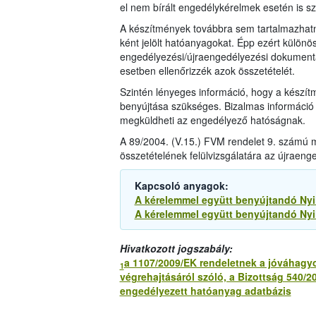
el nem bírált engedélykérelmek esetén is s
A készítmények továbbra sem tartalmazhat
ként jelölt hatóanyagokat. Épp ezért különö
engedélyezési/újraengedélyezési dokumentá
esetben ellenőrizzék azok összetételét.
Szintén lényeges információ, hogy a készít
benyújtása szükséges. Bizalmas információ e
megküldheti az engedélyező hatóságnak.
A 89/2004. (V.15.) FVM rendelet 9. számú m
összetételének felülvizsgálatára az újraeng
Kapcsoló anyagok:
A kérelemmel együtt benyújtandó Nyi
A kérelemmel együtt benyújtandó Nyil
Hivatkozott jogszabály:
a 1107/2009/EK rendeletnek a jóváhagyo
1
végrehajtásáról szóló, a Bizottság 540/
engedélyezett hatóanyag adatbázis