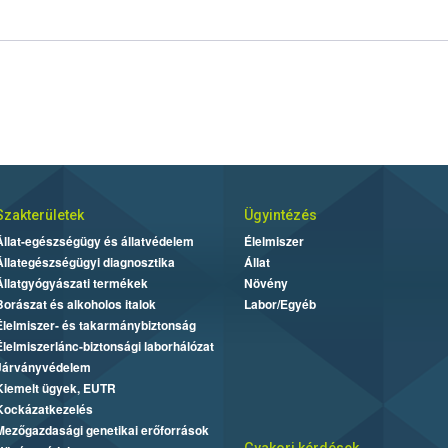
Szakterületek
Ügyintézés
Állat-egészségügy és állatvédelem
Élelmiszer
Állategészségügyi diagnosztika
Állat
Állatgyógyászati termékek
Növény
Borászat és alkoholos italok
Labor/Egyéb
Élelmiszer- és takarmánybiztonság
Élelmiszerlánc-biztonsági laborhálózat
Járványvédelem
Kiemelt ügyek, EUTR
Kockázatkezelés
Mezőgazdasági genetikai erőforrások