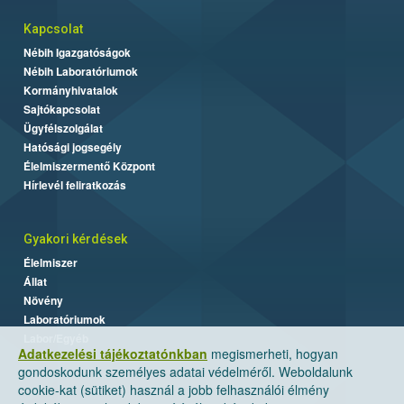
Kapcsolat
Nébih Igazgatóságok
Nébih Laboratóriumok
Kormányhivatalok
Sajtókapcsolat
Ügyfélszolgálat
Hatósági jogsegély
Élelmiszermentő Központ
Hírlevél feliratkozás
Gyakori kérdések
Élelmiszer
Állat
Növény
Laboratóriumok
Labor/Egyéb
Adatkezelési tájékoztatónkban
megismerheti, hogyan
gondoskodunk személyes adatai védelméről. Weboldalunk
cookie-kat (sütiket) használ a jobb felhasználói élmény