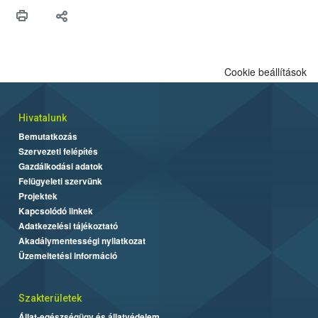
védekezésre. Az Oroganic készítmény kis kiszerelésben kiskerti
felhasználók számára is elérhető és ökológiai termesztésben is
engedélyezett.
Cookie beállítások
Hivatalunk
Bemutatkozás
Szervezeti felépítés
Gazdálkodási adatok
Felügyeleti szervünk
Projektek
Kapcsolódó linkek
Adatkezelési tájékoztató
Akadálymentességi nyilatkozat
Üzemeltetési információ
Szakterületek
Állat-egészségügy és állatvédelem