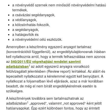
a növényvédő szernek nem minősülő növényvédelmi hatású
termékek,
a csávázási segédanyagok,
a védőanyagok,
a kölcsönhatás-fokozók,
a segédanyagok,
a hatásjavítók és
a növényvédelmi célú eszközök.
Amennyiben a készítmény egyszerű anyagot tartalmaz
(koncentrációtól függetlenül), az engedélytulajdonosnak írásban
kell nyilatkoznia arról, hogy a termék felhasználása nem azonos
az
540/2011/EU végrehajtási rendelet szerinti
1
adatbázisban
az adott egyszerű anyagra vonatkozó
felülvizsgálati jelentésben (Review report) leírtakkal. Az aláírt és
lepecsételt nyilatkozatot a kérelemmel együtt kell benyújtani. A
nyilatkozat a folyamatban lévő eljárások, azaz a már korábban
beadott, de még el nem bírált engedélykérelmek esetén is
szükséges.
A készítmények továbbra sem tartalmazhatnak az
1
adatbázisban
„approved”, valamint „not approved”-ként jelölt
hatóanyagokat. Épp ezért különösen fontos, hogy az érintett