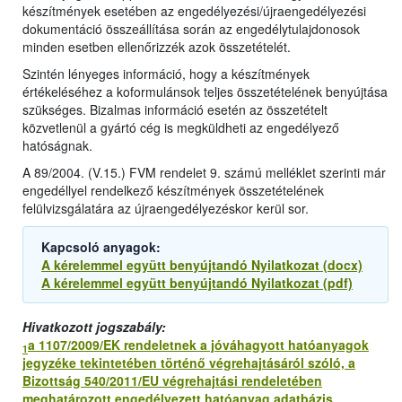
készítmények esetében az engedélyezési/újraengedélyezési
dokumentáció összeállítása során az engedélytulajdonosok
minden esetben ellenőrizzék azok összetételét.
Szintén lényeges információ, hogy a készítmények
értékeléséhez a koformulánsok teljes összetételének benyújtása
szükséges. Bizalmas információ esetén az összetételt
közvetlenül a gyártó cég is megküldheti az engedélyező
hatóságnak.
A 89/2004. (V.15.) FVM rendelet 9. számú melléklet szerinti már
engedéllyel rendelkező készítmények összetételének
felülvizsgálatára az újraengedélyezéskor kerül sor.
Kapcsoló anyagok:
A kérelemmel együtt benyújtandó Nyilatkozat (docx)
A kérelemmel együtt benyújtandó Nyilatkozat (pdf)
Hivatkozott jogszabály:
a 1107/2009/EK rendeletnek a jóváhagyott hatóanyagok
1
jegyzéke tekintetében történő végrehajtásáról szóló, a
Bizottság 540/2011/EU végrehajtási rendeletében
meghatározott engedélyezett hatóanyag adatbázis