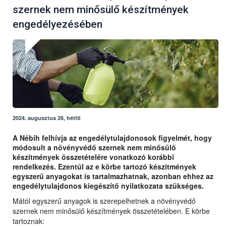
szernek nem minősülő készítmények
engedélyezésében
2024. augusztus 26, hétfő
A Nébih felhívja az engedélytulajdonosok figyelmét, hogy
módosult a növényvédő szernek nem minősülő
készítmények összetételére vonatkozó korábbi
rendelkezés. Ezentúl az e körbe tartozó készítmények
egyszerű anyagokat is tartalmazhatnak, azonban ehhez az
engedélytulajdonos kiegészítő nyilatkozata szükséges.
Mától egyszerű anyagok is szerepelhetnek a növényvédő
szernek nem minősülő készítmények összetételében. E körbe
tartoznak: