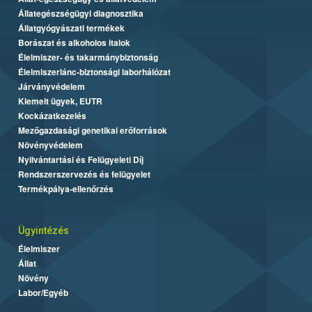
Állategészségügyi diagnosztika
Állatgyógyászati termékek
Borászat és alkoholos italok
Élelmiszer- és takarmánybiztonság
Élelmiszerlánc-biztonsági laborhálózat
Járványvédelem
Kiemelt ügyek, EUTR
Kockázatkezelés
Mezőgazdasági genetikai erőforrások
Növényvédelem
Nyilvántartási és Felügyeleti Díj
Rendszerszervezés és felügyelet
Termékpálya-ellenőrzés
Ügyintézés
Élelmiszer
Állat
Növény
Labor/Egyéb