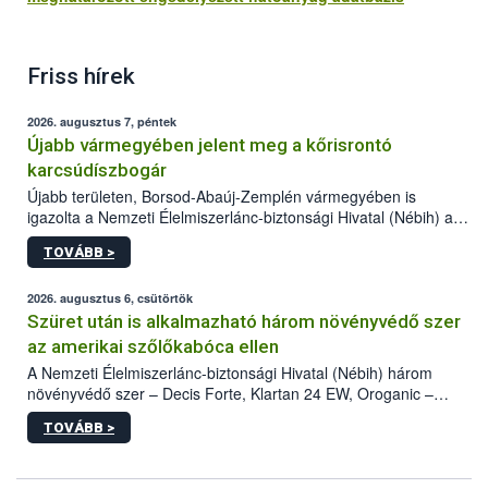
Friss hírek
2026. augusztus 7, péntek
Újabb vármegyében jelent meg a kőrisrontó
karcsúdíszbogár
Újabb területen, Borsod-Abaúj-Zemplén vármegyében is
igazolta a Nemzeti Élelmiszerlánc-biztonsági Hivatal (Nébih) a
kőrisrontó karcsúdíszbogár (Agrilus planipennis) jelenlétét. A
TOVÁBB >
kártevőt nem csak színcsapdában találták meg, de már fertőzött
fában is azonosították. A növényvédelmi szakemberek folytatják
az intenzív felderítést, emellett az intézkedéseket a szlovák
2026. augusztus 6, csütörtök
hatósággal is összehangolják a terjedés megállítása érdekében.
Szüret után is alkalmazható három növényvédő szer
az amerikai szőlőkabóca ellen
A Nemzeti Élelmiszerlánc-biztonsági Hivatal (Nébih) három
növényvédő szer – Decis Forte, Klartan 24 EW, Oroganic –
engedélyokiratát módosította, így azok a szüretet követően,
TOVÁBB >
egészen a vesszőérettség (BBCH 91) stádiumáig
felhasználhatóak a szőlőben. A kiterjesztések célja, hogy a korai
érésű szőlőkben is legyen lehetőség a károsító elleni további