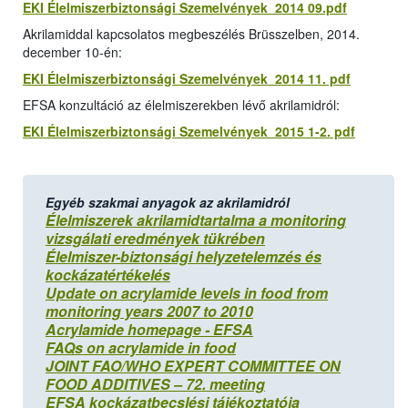
EKI Élelmiszerbiztonsági Szemelvények 2014 09.pdf
Akrilamiddal kapcsolatos megbeszélés Brüsszelben, 2014.
december 10-én:
EKI Élelmiszerbiztonsági Szemelvények 2014 11. pdf
EFSA konzultáció az élelmiszerekben lévő akrilamidról:
EKI Élelmiszerbiztonsági Szemelvények 2015 1-2. pdf
Egyéb szakmai anyagok az akrilamidról
Élelmiszerek akrilamidtartalma a monitoring
vizsgálati eredmények tükrében
Élelmiszer-biztonsági helyzetelemzés és
kockázatértékelés
Update on acrylamide levels in food from
monitoring years 2007 to 2010
Acrylamide homepage - EFSA
FAQs on acrylamide in food
JOINT FAO/WHO EXPERT COMMITTEE ON
FOOD ADDITIVES – 72. meeting
EFSA kockázatbecslési tájékoztatója