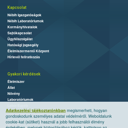
Kapcsolat
Nébih Igazgatóságok
Nébih Laboratóriumok
Kormányhivatalok
Sajtókapcsolat
Ügyfélszolgálat
Hatósági jogsegély
Élelmiszermentő Központ
Hírlevél feliratkozás
Gyakori kérdések
Élelmiszer
Állat
Növény
Laboratóriumok
Labor/Egyéb
Adatkezelési tájékoztatónkban
megismerheti, hogyan
gondoskodunk személyes adatai védelméről. Weboldalunk
cookie-kat (sütiket) használ a jobb felhasználói élmény
érdekében, melynek biztosításához kérjük, kattintson az