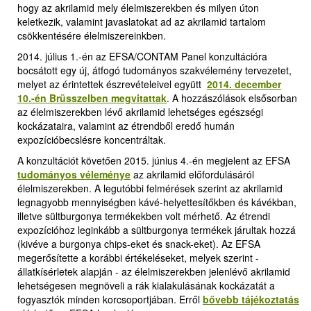
hogy az akrilamid mely élelmiszerekben és milyen úton
keletkezik, valamint javaslatokat ad az akrilamid tartalom
csökkentésére élelmiszereinkben.
2014. július 1.-én az EFSA/CONTAM Panel konzultációra
bocsátott egy új, átfogó tudományos szakvélemény tervezetet,
melyet az érintettek észrevételeivel együtt
2014. december
10.-én Brüsszelben megvitattak
.
A hozzászólások elsősorban
az élelmiszerekben lévő akrilamid lehetséges egészségi
kockázataira, valamint az étrendből eredő humán
expozícióbecslésre koncentráltak.
A konzultációt követően 2015. június 4.-én megjelent az EFSA
tudományos véleménye
az akrilamid előfordulásáról
élelmiszerekben. A legutóbbi felmérések szerint az akrilamid
legnagyobb mennyiségben kávé-helyettesítőkben és kávékban,
illetve sültburgonya termékekben volt mérhető. Az étrendi
expozícióhoz leginkább a sültburgonya termékek járultak hozzá
(kivéve a burgonya chips-eket és snack-eket). Az EFSA
megerősítette a korábbi értékeléseket, melyek szerint -
állatkísérletek alapján - az élelmiszerekben jelenlévő akrilamid
lehetségesen megnöveli a rák kialakulásának kockázatát a
fogyasztók minden korcsoportjában. Erről
bővebb tájékoztatás