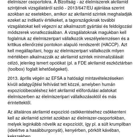
élelmiszer csoportokra. A Bizottság - az élelmiszerek akrilamid
szintjének vizsgálatáról szóló - 2013/647/EU ajánlása szerint
azokban az esetekben, amikor az akrilamid szintek meghaladják
ezeket az indikatív értékeket, a tagországoknak további
vizsgálatokat kell végezni az alkalmazott gyártási és feldolgozási
módszerek vonatkozásában. A vizsgálatoknak magukban kell
foglalniuk az élelmiszeripari vállalkozók veszélyelemzésen és a
kritikus ellenőrzési pontokon alapuló rendszerét (HACCP). Azt
kell megállapítani, hogy az élelmiszeripari vállalkozók milyen
mértékben alkalmazzák az akrilamid szintek minimalizálását
célzó, jelenleg ismert opciókat (pl. a FDE akrilamid eszköztárban
(toolbox) foglalt lehetőségeket).
2013. április végén az EFSA a hatósági mintavételezéseken
kívüli adatgyűjtési felhívást tett közzé, amelyben humán
expozícióbecsléshez kért akrilamid előfordulási adatokat
élelmiszerben az élelmiszeripari vállalkozásoktól és más
érintettektől.
Az általános akrilamid expozíció csökkentéséhez csökkenteni
kell az akrilamid szintet azokban az élelmiszer-csoportokban,
melyek leginkább növelik az expozíciót, így pl. a sült krumpliban
(ideértve a hasábburgonyát), kenyérben, pörkölt kávéban,
kekszekben.