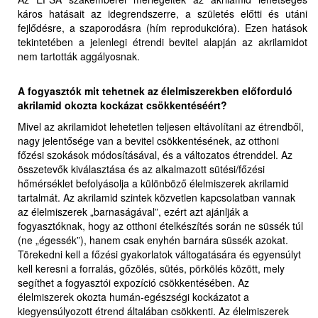
káros hatásait az idegrendszerre, a születés előtti és utáni
fejlődésre, a szaporodásra (hím reprodukcióra). Ezen hatások
tekintetében a jelenlegi étrendi bevitel alapján az akrilamidot
nem tartották aggályosnak.
A fogyasztók mit tehetnek az élelmiszerekben előforduló
akrilamid okozta kockázat csökkentéséért?
Mivel az akrilamidot lehetetlen teljesen eltávolítani az étrendből,
nagy jelentősége van a bevitel csökkentésének, az otthoni
főzési szokások módosításával, és a változatos étrenddel. Az
összetevők kiválasztása és az alkalmazott sütési/főzési
hőmérséklet befolyásolja a különböző élelmiszerek akrilamid
tartalmát. Az akrilamid szintek közvetlen kapcsolatban vannak
az élelmiszerek „barnaságával”, ezért azt ajánlják a
fogyasztóknak, hogy az otthoni ételkészítés során ne süssék túl
(ne „égessék”), hanem csak enyhén barnára süssék azokat.
Törekedni kell a főzési gyakorlatok váltogatására és egyensúlyt
kell keresni a forralás, gőzölés, sütés, pörkölés között, mely
segíthet a fogyasztói expozíció csökkentésében. Az
élelmiszerek okozta humán-egészségi kockázatot a
kiegyensúlyozott étrend általában csökkenti. Az élelmiszerek