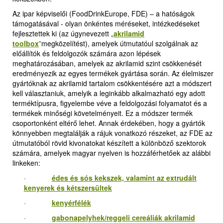
Az ipar képviselői (FoodDrinkEurope, FDE) – a hatóságok
támogatásával - olyan önkéntes méréseket, intézkedéseket
fejlesztettek ki (az úgynevezett
„
akrilamid
toolbox
”
megközelítést), amelyek útmutatóul szolgálnak az
előállítók és feldolgozók számára azon lépések
meghatározásában, amelyek az akrilamid szint csökkenését
eredményezik az egyes termékek gyártása során. Az élelmiszer
gyártóknak az akrilamid tartalom csökkentésére azt a módszert
kell választaniuk, amelyik a leginkább alkalmazható egy adott
terméktípusra, figyelembe véve a feldolgozási folyamatot és a
termékek minőségi követelményeit. Ez a módszer termék
csoportonként eltérő lehet. Annak érdekében, hogy a gyártók
könnyebben megtalálják a rájuk vonatkozó részeket, az FDE az
útmutatóból rövid kivonatokat készített a különböző szektorok
számára, amelyek magyar nyelven is hozzáférhetőek az alábbi
linkeken:
·
édes és sós kekszek, valamint az extrudált
kenyerek és kétszersültek
·
kenyérfélék
·
gabonapelyhek/reggeli cereáliák akrilamid