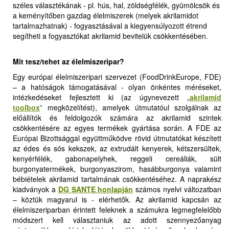
széles választékának - pl. hús, hal, zöldségfélék, gyümölcsök és
a keményítőben gazdag élelmiszerek (melyek akrilamidot
tartalmazhatnak) - fogyasztásával a kiegyensúlyozott étrend
segítheti a fogyasztókat akrilamid bevitelük csökkentésében.
Mit tesz/tehet az élelmiszeripar?
Egy európai élelmiszeripari szervezet (FoodDrinkEurope, FDE)
– a hatóságok támogatásával - olyan önkéntes méréseket,
intézkedéseket fejlesztett ki (az úgynevezett
„
akrilamid
toolbox
”
megközelítést), amelyek útmutatóul szolgálnak az
előállítók és feldolgozók számára az akrilamid szintek
csökkentésére az egyes termékek gyártása során. A FDE az
Európai Bizottsággal együttműködve rövid útmutatókat készített
az édes és sós kekszek, az extrudált kenyerek, kétszersültek,
kenyérfélék, gabonapelyhek, reggeli cereáliák, sült
burgonyatermékek, burgonyaszirom, hasábburgonya valamint
bébiételek akrilamid tartalmának csökkentéséhez. A naprakész
kiadványok a
DG SANTE honlapján
számos nyelvi változatban
– köztük magyarul is - elérhetők. Az akrilamid kapcsán az
élelmiszeriparban érintett feleknek a számukra legmegfelelőbb
módszert kell választaniuk az adott szennyezőanyag