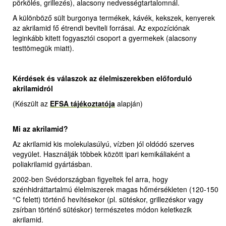
pörkölés, grillezés), alacsony nedvességtartalomnál.
A különböző sült burgonya termékek, kávék, kekszek, kenyerek
az akrilamid fő étrendi beviteli forrásai. Az expozíciónak
leginkább kitett fogyasztói csoport a gyermekek (alacsony
testtömegük miatt).
Kérdések és válaszok az élelmiszerekben előforduló
akrilamidról
(Készült az
EFSA tájékoztatója
alapján)
Mi az akrilamid?
Az akrilamid kis molekulasúlyú, vízben jól oldódó szerves
vegyület. Használják többek között ipari kemikáliaként a
poliakrilamid gyártásban.
2002-ben Svédországban figyeltek fel arra, hogy
szénhidráttartalmú élelmiszerek magas hőmérsékleten (120-150
°C felett) történő hevítésekor (pl. sütéskor, grillezéskor vagy
zsírban történő sütéskor) természetes módon keletkezik
akrilamid.