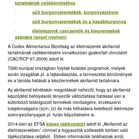
tartalmának csökkentéséhez
·
sült burgonyatermékek, burgonyaszirom
·
sült burgonyatermékek és a hasábburgonya
·
élelmiszerek csecsemők és kisgyermekek
számára (angol nyelven)
A Codex Alimentarius Bizottság az élelmiszerek akrilamid
tartalmának csökkentésére vonatkozóan gyakorlati útmutatót
(CAC/RCP 67-2009) adott ki.
Több európai országban folytak kutatási programok, melyek
során vizsgálták pl. a fajtaválasztás, a termesztési körülmények
és a tárolás hatását a késztermékek akrilamid tartalmára.
Az akrilamid kérdéskör megoldását nehezíti, hogy az akrilamid
képződést befolyásoló tényezők változtatása hatással van a
különböző feldolgozott termékek minőségére, érzékszervi
tulajdonságaira (szín, íz) és más hőhatásra keletkező élelmiszer
szennyezőanyagok pl. furán képződésére is.
2014-ben az EFSA
képes tájékoztatót
adott ki „Akrilamid az
élelmiszerekben” címmel a fogyasztók szélesebb körben való
tájékoztatása céljából. Ebben információk találhatóak arról,