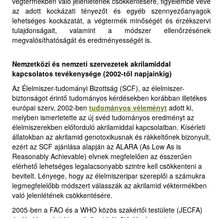
végtermékben való jelenlétének csökkentésére, figyelembe véve
az adott kockázati tényezőt és egyéb szennyezőanyagok
lehetséges kockázatát, a végtermék minőségét és érzékszervi
tulajdonságait, valamint a módszer ellenőrzésének
megvalósíthatóságát és eredményességét is
.
Nemzetközi és nemzeti szervezetek akrilamiddal
kapcsolatos tevékenysége
(2002-től napjainkig)
Az Élelmiszer-tudományi Bizottság (SCF), az élelmiszer-
biztonságot érintő tudományos kérdésekben korábban illetékes
európai szerv, 2002-ben
tudományos véleményt
adott ki,
melyben ismertetette az új svéd tudományos eredményt az
élelmiszerekben előforduló akrilamiddal kapcsolatban. Kísérleti
állatokban az akrilamid genotoxikusnak és rákkeltőnek bizonyult,
ezért az SCF ajánlása alapján az ALARA (As Low As is
Reasonably Achievable) elvnek megfelelően az ésszerűen
elérhető lehetséges legalacsonyabb szintre kell csökkenteni a
bevitelt. Lényege, hogy az élelmiszeripar szereplői a számukra
legmegfelelőbb módszert válasszák az akrilamid véktermékben
való jelenlétének csökkentésére.
2005-ben a FAO és a WHO közös szakértői testülete (JECFA)