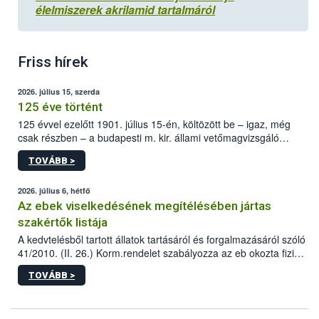
élelmiszerek akrilamid tartalmáról
Friss hírek
2026. július 15, szerda
125 éve történt
125 évvel ezelőtt 1901. július 15-én, költözött be – igaz, még
csak részben – a budapesti m. kir. állami vetőmagvizsgáló
állomás a Kis Rókus utca 15. szám alatti, Czigler Győző által
TOVÁBB >
tervezett új épületébe.
2026. július 6, hétfő
Az ebek viselkedésének megítélésében jártas
szakértők listája
A kedvtelésből tartott állatok tartásáról és forgalmazásáról szóló
41/2010. (II. 26.) Korm.rendelet szabályozza az eb okozta fizikai
sérülés, illetve ennek veszélye keletkezésekor felmerülő
TOVÁBB >
hatósági feladatokat, valamint a veszélyes eb tartását és annak
engedélyezését. Ezen eljárások során szükség esetén be kell
vonni az ebek viselkedésének megítélésében jártas szakértőt.