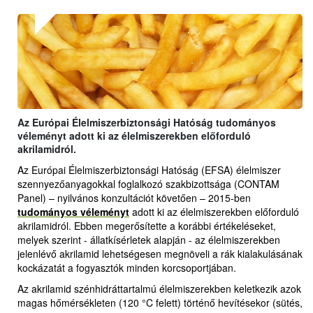
Az Európai Élelmiszerbiztonsági Hatóság tudományos
véleményt adott ki az élelmiszerekben előforduló
akrilamidról.
Az Európai Élelmiszerbiztonsági Hatóság (EFSA) élelmiszer
szennyezőanyagokkal foglalkozó szakbizottsága (CONTAM
Panel) – nyilvános konzultációt követően – 2015-ben
tudományos véleményt
adott ki az élelmiszerekben előforduló
akrilamidról. Ebben megerősítette a korábbi értékeléseket,
melyek szerint - állatkísérletek alapján - az élelmiszerekben
jelenlévő akrilamid lehetségesen megnöveli a rák kialakulásának
kockázatát a fogyasztók minden korcsoportjában.
Az akrilamid szénhidráttartalmú élelmiszerekben keletkezik azok
magas hőmérsékleten (120 °C felett) történő hevítésekor (sütés,