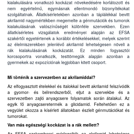
kialakulására vonatkozó kockázat növekedésére korlátozott és
nem egyértelmű, egymásnak ellentmondó bizonyítékokat
szolgáltatnak. Állatkísérletekben azonban a táplálékkal bevitt
akrilamid nagymértékben megemelte a génmutációk és tumorok
kialakulásának valószínűségét különféle szervekben. Ezen
állatkísérletes vizsgálatok eredményei alapján az EFSA
szakértői egyetértenek a korábbi értékelésekkel, melyek szerint
az élelmiszerekben jelenlévő akrilamid lehetségesen növeli a
rák kialakulásának kockázatát. Ez minden fogyasztói
korcsoportra vonatkozik, testtömegük alapján azonban a
gyermekek az expozíciónak legjobban kitett csoport.
Mi történik a szervezetben az akrilamiddal?
Az elfogyasztott ételekkel és italokkal bevitt akrilamid felszívódik
a gyomor- és bélrendszerből, eljut a szervekbe és a
szervezetben zajló anyagcsere folyamatok során átalakul. Az
egyik fő anyagcseretermék a glicidamid. Feltehetően ez a
vegyület okozza a kísérleti állatokban észlelt génmutációkat és
tumorokat.
Van más egészségi kockázat is a rák mellett?
Az EFSA szakemberei mérlegelték az akrilamid lehetséges