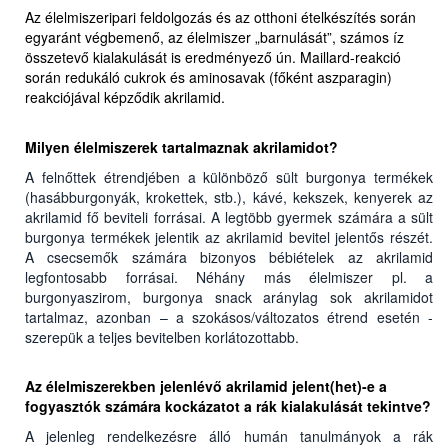
Az élelmiszeripari feldolgozás és az otthoni ételkészítés során
egyaránt végbemenő, az élelmiszer „barnulását”, számos íz
összetevő kialakulását is eredményező ún. Maillard-reakció
során redukáló cukrok és aminosavak (főként aszparagin)
reakciójával képződik akrilamid.
Milyen élelmiszerek tartalmaznak akrilamidot?
A felnőttek étrendjében a különböző sült burgonya termékek
(hasábburgonyák, krokettek, stb.), kávé, kekszek, kenyerek az
akrilamid fő beviteli forrásai. A legtöbb gyermek számára a sült
burgonya termékek jelentik az akrilamid bevitel jelentős részét.
A csecsemők számára bizonyos bébiételek az akrilamid
legfontosabb forrásai. Néhány más élelmiszer pl. a
burgonyaszirom, burgonya snack aránylag sok akrilamidot
tartalmaz, azonban – a szokásos/változatos étrend esetén -
szerepük a teljes bevitelben korlátozottabb.
Az élelmiszerekben jelenlévő akrilamid jelent(het)-e a
fogyasztók számára kockázatot a rák kialakulását tekintve?
A jelenleg rendelkezésre álló humán tanulmányok a rák