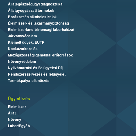
Állategészségügyi diagnosztika
Állatgyógyászati termékek
Borászat és alkoholos italok
Élelmiszer- és takarmánybiztonság
Élelmiszerlánc-biztonsági laborhálózat
Járványvédelem
Kiemelt ügyek, EUTR
Kockázatkezelés
Mezőgazdasági genetikai erőforrások
Növényvédelem
Nyilvántartási és Felügyeleti Díj
Rendszerszervezés és felügyelet
Termékpálya-ellenőrzés
Ügyintézés
Élelmiszer
Állat
Növény
Labor/Egyéb