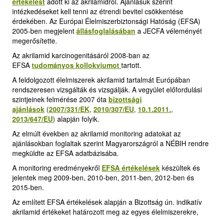
értékelést
adott ki az akrilamidról. Ajánlásuk szerint
intézkedéseket kell tenni az étrendi bevitel csökkentése
érdekében. Az Európai Élelmiszerbiztonsági Hatóság (EFSA)
2005-ben megjelent
állásfoglalásában
a JECFA véleményét
megerősítette.
Az akrilamid karcinogenitásáról 2008-ban az
EFSA
tudományos kollokviumot
tartott.
A feldolgozott élelmiszerek akrilamid tartalmát Európában
rendszeresen vizsgálták és vizsgálják. A vegyület előfordulási
szintjeinek felmérése 2007 óta
bizottsági
ajánlások
(
2007/331/EK
,
2010/307/EU
,
10.1.2011.
,
2013/647/EU
)
alapján folyik.
Az elmúlt években az akrilamid monitoring adatokat az
ajánlásokban foglaltak szerint Magyarországról a NÉBIH rendre
megküldte az EFSA adatbázisába.
A monitoring eredményekről
EFSA értékelések
k
észültek és
jelentek meg 2009-ben, 2010-ben, 2011-ben, 2012-ben és
2015-ben.
Az említett EFSA értékelések alapján a Bizottság ún. indikatív
akrilamid értékeket határozott meg az egyes élelmiszerekre,