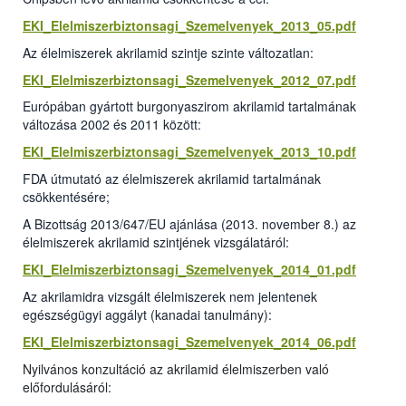
EKI_Elelmiszerbiztonsagi_Szemelvenyek_2013_05.pdf
Az élelmiszerek akrilamid szintje szinte változatlan:
EKI_Elelmiszerbiztonsagi_Szemelvenyek_2012_07.pdf
Európában gyártott burgonyaszirom akrilamid tartalmának
változása 2002 és 2011 között:
EKI_Elelmiszerbiztonsagi_Szemelvenyek_2013_10.pdf
FDA útmutató az élelmiszerek akrilamid tartalmának
csökkentésére;
A Bizottság 2013/647/EU ajánlása (2013. november 8.) az
élelmiszerek akrilamid szintjének vizsgálatáról:
EKI_Elelmiszerbiztonsagi_Szemelvenyek_2014_01.pdf
Az akrilamidra vizsgált élelmiszerek nem jelentenek
egészségügyi aggályt (kanadai tanulmány):
EKI_Elelmiszerbiztonsagi_Szemelvenyek_2014_06.pdf
Nyilvános konzultáció az akrilamid élelmiszerben való
előfordulásáról: