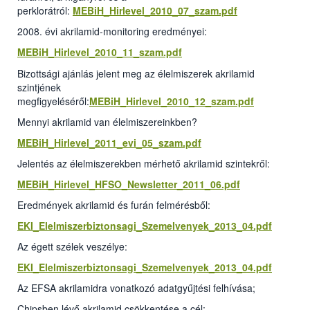
perklorátról:
MEBiH_Hirlevel_2010_07_szam.pdf
2008. évi akrilamid-monitoring eredményei:
MEBiH_Hirlevel_2010_11_szam.pdf
Bizottsági ajánlás jelent meg az élelmiszerek akrilamid
szintjének
megfigyeléséről:
MEBiH_Hirlevel_2010_12_szam.pdf
Mennyi akrilamid van élelmiszereinkben?
MEBiH_Hirlevel_2011_evi_05_szam.pdf
Jelentés az élelmiszerekben mérhető akrilamid szintekről:
MEBiH_Hirlevel_HFSO_Newsletter_2011_06.pdf
Eredmények akrilamid és furán felmérésből:
EKI_Elelmiszerbiztonsagi_Szemelvenyek_2013_04.pdf
Az égett szélek veszélye:
EKI_Elelmiszerbiztonsagi_Szemelvenyek_2013_04.pdf
Az EFSA akrilamidra vonatkozó adatgyűjtési felhívása;
Chipsben lévő akrilamid csökkentése a cél: