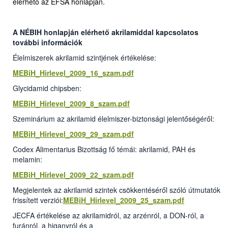
elérhető az EFSA honlapján.
A NÉBIH honlapján elérhető akrilamiddal kapcsolatos
további információk
Élelmiszerek akrilamid szintjének értékelése:
MEBiH_Hirlevel_2009_16_szam.pdf
Glycidamid chipsben:
MEBiH_Hirlevel_2009_8_szam.pdf
Szeminárium az akrilamid élelmiszer-biztonsági jelentőségéről:
MEBiH_Hirlevel_2009_29_szam.pdf
Codex Alimentarius Bizottság fő témái: akrilamid, PAH és
melamin:
MEBiH_Hirlevel_2009_22_szam.pdf
Megjelentek az akrilamid szintek csökkentéséről szóló útmutatók
frissített verziói:
MEBiH_Hirlevel_2009_25_szam.pdf
JECFA értékelése az akrilamidról, az arzénról, a DON-ról, a
furánról, a higanyról és a