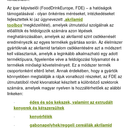
Az ipar képviselői (FoodDrinkEurope, FDE) – a hatóságok
támogatásával - olyan önkéntes méréseket, intézkedéseket
fejlesztettek ki (az úgynevezett
„
akrilamid
toolbox
”
megközelítést), amelyek útmutatóul szolgálnak az
előállítók és feldolgozók számára azon lépések
meghatározásában, amelyek az akrilamid szint csökkenését
eredményezik az egyes termékek gyártása során. Az élelmiszer
gyártóknak az akrilamid tartalom csökkentésére azt a módszert
kell választaniuk, amelyik a leginkább alkalmazható egy adott
terméktípusra, figyelembe véve a feldolgozási folyamatot és a
termékek minőségi követelményeit. Ez a módszer termék
csoportonként eltérő lehet. Annak érdekében, hogy a gyártók
könnyebben megtalálják a rájuk vonatkozó részeket, az FDE az
útmutatóból rövid kivonatokat készített a különböző szektorok
számára, amelyek magyar nyelven is hozzáférhetőek az alábbi
linkeken:
·
édes és sós kekszek, valamint az extrudált
kenyerek és kétszersültek
·
kenyérfélék
·
gabonapelyhek/reggeli cereáliák akrilamid