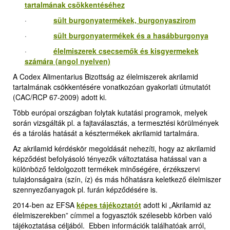
tartalmának csökkentéséhez
·
sült burgonyatermékek, burgonyaszirom
·
sült burgonyatermékek és a hasábburgonya
·
élelmiszerek csecsemők és kisgyermekek
számára (angol nyelven)
A Codex Alimentarius Bizottság az élelmiszerek akrilamid
tartalmának csökkentésére vonatkozóan gyakorlati útmutatót
(CAC/RCP 67-2009) adott ki.
Több európai országban folytak kutatási programok, melyek
során vizsgálták pl. a fajtaválasztás, a termesztési körülmények
és a tárolás hatását a késztermékek akrilamid tartalmára.
Az akrilamid kérdéskör megoldását nehezíti, hogy az akrilamid
képződést befolyásoló tényezők változtatása hatással van a
különböző feldolgozott termékek minőségére, érzékszervi
tulajdonságaira (szín, íz) és más hőhatásra keletkező élelmiszer
szennyezőanyagok pl. furán képződésére is.
2014-ben az EFSA
képes tájékoztatót
adott ki „Akrilamid az
élelmiszerekben” címmel a fogyasztók szélesebb körben való
tájékoztatása céljából. Ebben információk találhatóak arról,