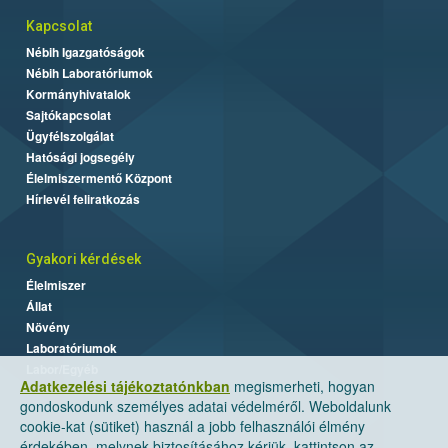
Kapcsolat
Nébih Igazgatóságok
Nébih Laboratóriumok
Kormányhivatalok
Sajtókapcsolat
Ügyfélszolgálat
Hatósági jogsegély
Élelmiszermentő Központ
Hírlevél feliratkozás
Gyakori kérdések
Élelmiszer
Állat
Növény
Laboratóriumok
Labor/Egyéb
Adatkezelési tájékoztatónkban
megismerheti, hogyan
gondoskodunk személyes adatai védelméről. Weboldalunk
cookie-kat (sütiket) használ a jobb felhasználói élmény
érdekében, melynek biztosításához kérjük, kattintson az