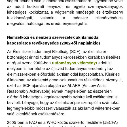
végtermékben való jelenlétének csökkentésére, figyelembe véve
az adott kockázati tényezőt és egyéb szennyezőanyagok
lehetséges kockázatát, a végtermék minőségét és érzékszervi
tulajdonságait, valamint a módszer ellenőrzésének
megvalósíthatóságát és eredményességét is
.
Nemzetközi és nemzeti szervezetek akrilamiddal
kapcsolatos tevékenysége
(2002-től napjainkig)
Az Élelmiszer-tudományi Bizottság (SCF), az élelmiszer-
biztonságot érintő tudományos kérdésekben korábban illetékes
európai szerv, 2002-ben
tudományos véleményt
adott ki,
melyben ismertetette az új svéd tudományos eredményt az
élelmiszerekben előforduló akrilamiddal kapcsolatban. Kísérleti
állatokban az akrilamid genotoxikusnak és rákkeltőnek bizonyult,
ezért az SCF ajánlása alapján az ALARA (As Low As is
Reasonably Achievable) elvnek megfelelően az ésszerűen
elérhető lehetséges legalacsonyabb szintre kell csökkenteni a
bevitelt. Lényege, hogy az élelmiszeripar szereplői a számukra
legmegfelelőbb módszert válasszák az akrilamid véktermékben
való jelenlétének csökkentésére.
2005-ben a FAO és a WHO közös szakértői testülete (JECFA)