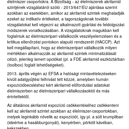
élelmiszer csoportokra. A Bizottság - az élelmiszerek akrilamid
szintjének vizsgálatáról szóló - 2013/647/EU ajánlása szerint
azokban az esetekben, amikor az akrilamid szintek meghaladják
ezeket az indikatív értékeket, a tagországoknak további
vizsgálatokat kell végezni az alkalmazott gyártási és feldolgozási
módszerek vonatkozásában. A vizsgálatoknak magukban kell
foglalniuk az élelmiszeripari vállalkozók veszélyelemzésen és a
kritikus ellenőrzési pontokon alapuló rendszerét (HACCP). Azt
kell megállapítani, hogy az élelmiszeripari vállalkozók milyen
mértékben alkalmazzák az akrilamid szintek minimalizálását
célzó, jelenleg ismert opciókat (pl. a FDE akrilamid eszköztárban
(toolbox) foglalt lehetőségeket).
2013. április végén az EFSA a hatósági mintavételezéseken
kívüli adatgyűjtési felhívást tett közzé, amelyben humán
expozícióbecsléshez kért akrilamid előfordulási adatokat
élelmiszerben az élelmiszeripari vállalkozásoktól és más
érintettektől.
Az általános akrilamid expozíció csökkentéséhez csökkenteni
kell az akrilamid szintet azokban az élelmiszer-csoportokban,
melyek leginkább növelik az expozíciót, így pl. a sült krumpliban
(ideértve a hasábburgonyát), kenyérben, pörkölt kávéban,
kekszekben.