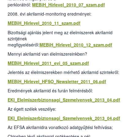
perklorátról:
MEBiH_Hirlevel_2010_07_szam.pdf
2008. évi akrilamid-monitoring eredményei:
MEBiH_Hirlevel_2010_11_szam.pdf
Bizottsági ajánlás jelent meg az élelmiszerek akrilamid
szintjének
megfigyeléséről:
MEBiH_Hirlevel_2010_12_szam.pdf
Mennyi akrilamid van élelmiszereinkben?
MEBiH_Hirlevel_2011_evi_05_szam.pdf
Jelentés az élelmiszerekben mérhető akrilamid szintekről:
MEBiH_Hirlevel_HFSO_Newsletter_2011_06.pdf
Eredmények akrilamid és furán felmérésből:
EKI_Elelmiszerbiztonsagi_Szemelvenyek_2013_04.pdf
Az égett szélek veszélye:
EKI_Elelmiszerbiztonsagi_Szemelvenyek_2013_04.pdf
Az EFSA akrilamidra vonatkozó adatgyűjtési felhívása;
Chipsben lévő akrilamid csökkentése a cél: