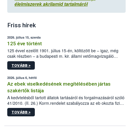
élelmiszerek akrilamid tartalmáról
Friss hírek
2026. július 15, szerda
125 éve történt
125 évvel ezelőtt 1901. július 15-én, költözött be – igaz, még
csak részben – a budapesti m. kir. állami vetőmagvizsgáló
állomás a Kis Rókus utca 15. szám alatti, Czigler Győző által
TOVÁBB >
tervezett új épületébe.
2026. július 6, hétfő
Az ebek viselkedésének megítélésében jártas
szakértők listája
A kedvtelésből tartott állatok tartásáról és forgalmazásáról szóló
41/2010. (II. 26.) Korm.rendelet szabályozza az eb okozta fizikai
sérülés, illetve ennek veszélye keletkezésekor felmerülő
TOVÁBB >
hatósági feladatokat, valamint a veszélyes eb tartását és annak
engedélyezését. Ezen eljárások során szükség esetén be kell
vonni az ebek viselkedésének megítélésében jártas szakértőt.