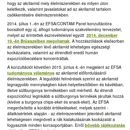
hogy az akrilamid mely élelmiszerekben és milyen úton
keletkezik, valamint javaslatokat ad az akrilamid tartalom
csökkentésére élelmiszereinkben.
2014. július 1.-én az EFSA/CONTAM Panel konzultációra
bocsátott egy új, átfogó tudományos szakvélemény tervezetet,
melyet az érintettek észrevételeivel együtt
2014. december
10.-én Brüsszelben megvitattak
.
A hozzászólások elsősorban
az élelmiszerekben lévő akrilamid lehetséges egészségi
kockázataira, valamint az étrendből eredő humán
expozícióbecslésre koncentráltak.
A konzultációt követően 2015. június 4.-én megjelent az EFSA
tudományos véleménye
az akrilamid előfordulásáról
élelmiszerekben. A legutóbbi felmérések szerint az akrilamid
legnagyobb mennyiségben kávé-helyettesítőkben és kávékban,
illetve sültburgonya termékekben volt mérhető. Az étrendi
expozícióhoz leginkább a sültburgonya termékek járultak hozzá
(kivéve a burgonya chips-eket és snack-eket). Az EFSA
megerősítette a korábbi értékeléseket, melyek szerint -
állatkísérletek alapján - az élelmiszerekben jelenlévő akrilamid
lehetségesen megnöveli a rák kialakulásának kockázatát a
fogyasztók minden korcsoportjában. Erről
bővebb tájékoztatás