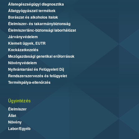
Állategészségügyi diagnosztika
Állatgyógyászati termékek
Borászat és alkoholos italok
Élelmiszer- és takarmánybiztonság
Élelmiszerlánc-biztonsági laborhálózat
Járványvédelem
Kiemelt ügyek, EUTR
Kockázatkezelés
Mezőgazdasági genetikai erőforrások
Növényvédelem
Nyilvántartási és Felügyeleti Díj
Rendszerszervezés és felügyelet
Termékpálya-ellenőrzés
Ügyintézés
Élelmiszer
Állat
Növény
Labor/Egyéb