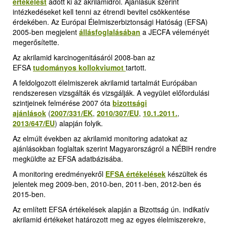
értékelést
adott ki az akrilamidról. Ajánlásuk szerint
intézkedéseket kell tenni az étrendi bevitel csökkentése
érdekében. Az Európai Élelmiszerbiztonsági Hatóság (EFSA)
2005-ben megjelent
állásfoglalásában
a JECFA véleményét
megerősítette.
Az akrilamid karcinogenitásáról 2008-ban az
EFSA
tudományos kollokviumot
tartott.
A feldolgozott élelmiszerek akrilamid tartalmát Európában
rendszeresen vizsgálták és vizsgálják. A vegyület előfordulási
szintjeinek felmérése 2007 óta
bizottsági
ajánlások
(
2007/331/EK
,
2010/307/EU
,
10.1.2011.
,
2013/647/EU
)
alapján folyik.
Az elmúlt években az akrilamid monitoring adatokat az
ajánlásokban foglaltak szerint Magyarországról a NÉBIH rendre
megküldte az EFSA adatbázisába.
A monitoring eredményekről
EFSA értékelések
k
észültek és
jelentek meg 2009-ben, 2010-ben, 2011-ben, 2012-ben és
2015-ben.
Az említett EFSA értékelések alapján a Bizottság ún. indikatív
akrilamid értékeket határozott meg az egyes élelmiszerekre,