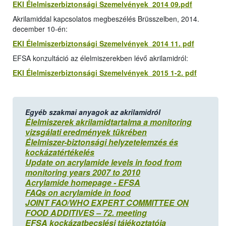
EKI Élelmiszerbiztonsági Szemelvények 2014 09.pdf
Akrilamiddal kapcsolatos megbeszélés Brüsszelben, 2014.
december 10-én:
EKI Élelmiszerbiztonsági Szemelvények 2014 11. pdf
EFSA konzultáció az élelmiszerekben lévő akrilamidról:
EKI Élelmiszerbiztonsági Szemelvények 2015 1-2. pdf
Egyéb szakmai anyagok az akrilamidról
Élelmiszerek akrilamidtartalma a monitoring
vizsgálati eredmények tükrében
Élelmiszer-biztonsági helyzetelemzés és
kockázatértékelés
Update on acrylamide levels in food from
monitoring years 2007 to 2010
Acrylamide homepage - EFSA
FAQs on acrylamide in food
JOINT FAO/WHO EXPERT COMMITTEE ON
FOOD ADDITIVES – 72. meeting
EFSA kockázatbecslési tájékoztatója