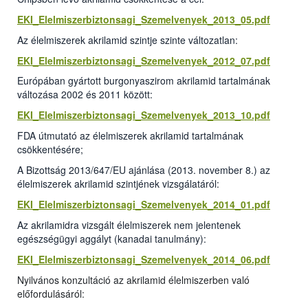
EKI_Elelmiszerbiztonsagi_Szemelvenyek_2013_05.pdf
Az élelmiszerek akrilamid szintje szinte változatlan:
EKI_Elelmiszerbiztonsagi_Szemelvenyek_2012_07.pdf
Európában gyártott burgonyaszirom akrilamid tartalmának
változása 2002 és 2011 között:
EKI_Elelmiszerbiztonsagi_Szemelvenyek_2013_10.pdf
FDA útmutató az élelmiszerek akrilamid tartalmának
csökkentésére;
A Bizottság 2013/647/EU ajánlása (2013. november 8.) az
élelmiszerek akrilamid szintjének vizsgálatáról:
EKI_Elelmiszerbiztonsagi_Szemelvenyek_2014_01.pdf
Az akrilamidra vizsgált élelmiszerek nem jelentenek
egészségügyi aggályt (kanadai tanulmány):
EKI_Elelmiszerbiztonsagi_Szemelvenyek_2014_06.pdf
Nyilvános konzultáció az akrilamid élelmiszerben való
előfordulásáról: