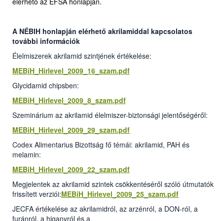
elérhető az EFSA honlapján.
A NÉBIH honlapján elérhető akrilamiddal kapcsolatos
további információk
Élelmiszerek akrilamid szintjének értékelése:
MEBiH_Hirlevel_2009_16_szam.pdf
Glycidamid chipsben:
MEBiH_Hirlevel_2009_8_szam.pdf
Szeminárium az akrilamid élelmiszer-biztonsági jelentőségéről:
MEBiH_Hirlevel_2009_29_szam.pdf
Codex Alimentarius Bizottság fő témái: akrilamid, PAH és
melamin:
MEBiH_Hirlevel_2009_22_szam.pdf
Megjelentek az akrilamid szintek csökkentéséről szóló útmutatók
frissített verziói:
MEBiH_Hirlevel_2009_25_szam.pdf
JECFA értékelése az akrilamidról, az arzénról, a DON-ról, a
furánról, a higanyról és a