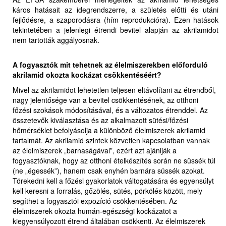
káros hatásait az idegrendszerre, a születés előtti és utáni
fejlődésre, a szaporodásra (hím reprodukcióra). Ezen hatások
tekintetében a jelenlegi étrendi bevitel alapján az akrilamidot
nem tartották aggályosnak.
A fogyasztók mit tehetnek az élelmiszerekben előforduló
akrilamid okozta kockázat csökkentéséért?
Mivel az akrilamidot lehetetlen teljesen eltávolítani az étrendből,
nagy jelentősége van a bevitel csökkentésének, az otthoni
főzési szokások módosításával, és a változatos étrenddel. Az
összetevők kiválasztása és az alkalmazott sütési/főzési
hőmérséklet befolyásolja a különböző élelmiszerek akrilamid
tartalmát. Az akrilamid szintek közvetlen kapcsolatban vannak
az élelmiszerek „barnaságával”, ezért azt ajánlják a
fogyasztóknak, hogy az otthoni ételkészítés során ne süssék túl
(ne „égessék”), hanem csak enyhén barnára süssék azokat.
Törekedni kell a főzési gyakorlatok váltogatására és egyensúlyt
kell keresni a forralás, gőzölés, sütés, pörkölés között, mely
segíthet a fogyasztói expozíció csökkentésében. Az
élelmiszerek okozta humán-egészségi kockázatot a
kiegyensúlyozott étrend általában csökkenti. Az élelmiszerek