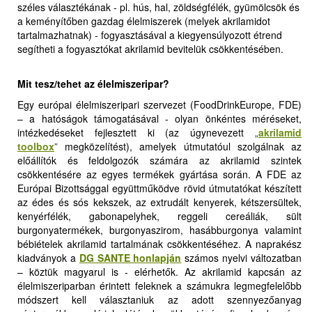
széles választékának - pl. hús, hal, zöldségfélék, gyümölcsök és
a keményítőben gazdag élelmiszerek (melyek akrilamidot
tartalmazhatnak) - fogyasztásával a kiegyensúlyozott étrend
segítheti a fogyasztókat akrilamid bevitelük csökkentésében.
Mit tesz/tehet az élelmiszeripar?
Egy európai élelmiszeripari szervezet (FoodDrinkEurope, FDE)
– a hatóságok támogatásával - olyan önkéntes méréseket,
intézkedéseket fejlesztett ki (az úgynevezett
„
akrilamid
toolbox
”
megközelítést), amelyek útmutatóul szolgálnak az
előállítók és feldolgozók számára az akrilamid szintek
csökkentésére az egyes termékek gyártása során. A FDE az
Európai Bizottsággal együttműködve rövid útmutatókat készített
az édes és sós kekszek, az extrudált kenyerek, kétszersültek,
kenyérfélék, gabonapelyhek, reggeli cereáliák, sült
burgonyatermékek, burgonyaszirom, hasábburgonya valamint
bébiételek akrilamid tartalmának csökkentéséhez. A naprakész
kiadványok a
DG SANTE honlapján
számos nyelvi változatban
– köztük magyarul is - elérhetők. Az akrilamid kapcsán az
élelmiszeriparban érintett feleknek a számukra legmegfelelőbb
módszert kell választaniuk az adott szennyezőanyag