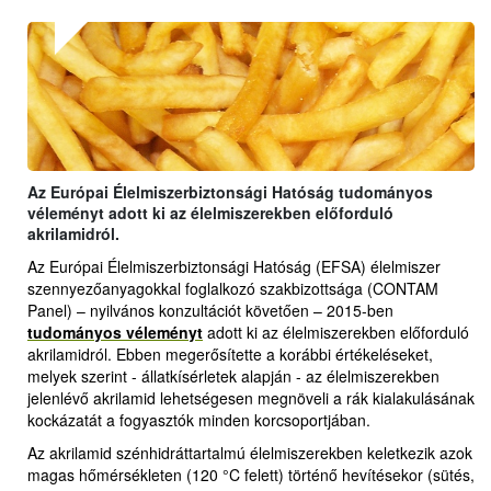
Az Európai Élelmiszerbiztonsági Hatóság tudományos
véleményt adott ki az élelmiszerekben előforduló
akrilamidról.
Az Európai Élelmiszerbiztonsági Hatóság (EFSA) élelmiszer
szennyezőanyagokkal foglalkozó szakbizottsága (CONTAM
Panel) – nyilvános konzultációt követően – 2015-ben
tudományos véleményt
adott ki az élelmiszerekben előforduló
akrilamidról. Ebben megerősítette a korábbi értékeléseket,
melyek szerint - állatkísérletek alapján - az élelmiszerekben
jelenlévő akrilamid lehetségesen megnöveli a rák kialakulásának
kockázatát a fogyasztók minden korcsoportjában.
Az akrilamid szénhidráttartalmú élelmiszerekben keletkezik azok
magas hőmérsékleten (120 °C felett) történő hevítésekor (sütés,