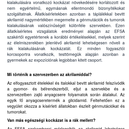
kialakulására vonatkozó kockázat növekedésére korlátozott és
nem egyértelmű, egymásnak ellentmondó bizonyítékokat
szolgáltatnak. Állatkísérletekben azonban a táplálékkal bevitt
akrilamid nagymértékben megemelte a génmutációk és tumorok
kialakulásának valószínűségét különféle szervekben. Ezen
állatkísérletes vizsgálatok eredményei alapján az EFSA
szakértői egyetértenek a korábbi értékelésekkel, melyek szerint
az élelmiszerekben jelenlévő akrilamid lehetségesen növeli a
rák kialakulásának kockázatát. Ez minden fogyasztói
korcsoportra vonatkozik, testtömegük alapján azonban a
gyermekek az expozíciónak legjobban kitett csoport.
Mi történik a szervezetben az akrilamiddal?
Az elfogyasztott ételekkel és italokkal bevitt akrilamid felszívódik
a gyomor- és bélrendszerből, eljut a szervekbe és a
szervezetben zajló anyagcsere folyamatok során átalakul. Az
egyik fő anyagcseretermék a glicidamid. Feltehetően ez a
vegyület okozza a kísérleti állatokban észlelt génmutációkat és
tumorokat.
Van más egészségi kockázat is a rák mellett?
Az EFSA szakemberei mérlegelték az akrilamid lehetséges