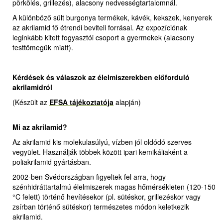
pörkölés, grillezés), alacsony nedvességtartalomnál.
A különböző sült burgonya termékek, kávék, kekszek, kenyerek
az akrilamid fő étrendi beviteli forrásai. Az expozíciónak
leginkább kitett fogyasztói csoport a gyermekek (alacsony
testtömegük miatt).
Kérdések és válaszok az élelmiszerekben előforduló
akrilamidról
(Készült az
EFSA tájékoztatója
alapján)
Mi az akrilamid?
Az akrilamid kis molekulasúlyú, vízben jól oldódó szerves
vegyület. Használják többek között ipari kemikáliaként a
poliakrilamid gyártásban.
2002-ben Svédországban figyeltek fel arra, hogy
szénhidráttartalmú élelmiszerek magas hőmérsékleten (120-150
°C felett) történő hevítésekor (pl. sütéskor, grillezéskor vagy
zsírban történő sütéskor) természetes módon keletkezik
akrilamid.