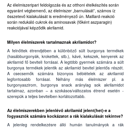
Az élelmiszeripari feldolgozás és az otthoni ételkészítés során
egyaránt végbemenő, az élelmiszer „barnulását”, számos íz
összetevő kialakulását is eredményező ún. Maillard-reakció
során redukáló cukrok és aminosavak (főként aszparagin)
reakciójával képződik akrilamid.
Milyen élelmiszerek tartalmaznak akrilamidot?
A felnőttek étrendjében a különböző sült burgonya termékek
(hasábburgonyák, krokettek, stb.), kávé, kekszek, kenyerek az
akrilamid fő beviteli forrásai. A legtöbb gyermek számára a sült
burgonya termékek jelentik az akrilamid bevitel jelentős részét.
A csecsemők számára bizonyos bébiételek az akrilamid
legfontosabb forrásai. Néhány más élelmiszer pl. a
burgonyaszirom, burgonya snack aránylag sok akrilamidot
tartalmaz, azonban – a szokásos/változatos étrend esetén -
szerepük a teljes bevitelben korlátozottabb.
Az élelmiszerekben jelenlévő akrilamid jelent(het)-e a
fogyasztók számára kockázatot a rák kialakulását tekintve?
A jelenleg rendelkezésre álló humán tanulmányok a rák