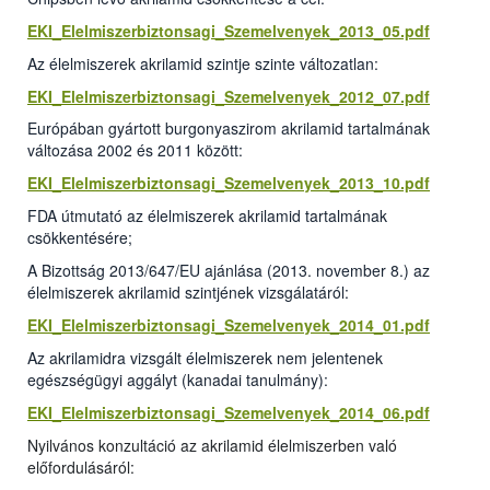
EKI_Elelmiszerbiztonsagi_Szemelvenyek_2013_05.pdf
Az élelmiszerek akrilamid szintje szinte változatlan:
EKI_Elelmiszerbiztonsagi_Szemelvenyek_2012_07.pdf
Európában gyártott burgonyaszirom akrilamid tartalmának
változása 2002 és 2011 között:
EKI_Elelmiszerbiztonsagi_Szemelvenyek_2013_10.pdf
FDA útmutató az élelmiszerek akrilamid tartalmának
csökkentésére;
A Bizottság 2013/647/EU ajánlása (2013. november 8.) az
élelmiszerek akrilamid szintjének vizsgálatáról:
EKI_Elelmiszerbiztonsagi_Szemelvenyek_2014_01.pdf
Az akrilamidra vizsgált élelmiszerek nem jelentenek
egészségügyi aggályt (kanadai tanulmány):
EKI_Elelmiszerbiztonsagi_Szemelvenyek_2014_06.pdf
Nyilvános konzultáció az akrilamid élelmiszerben való
előfordulásáról: