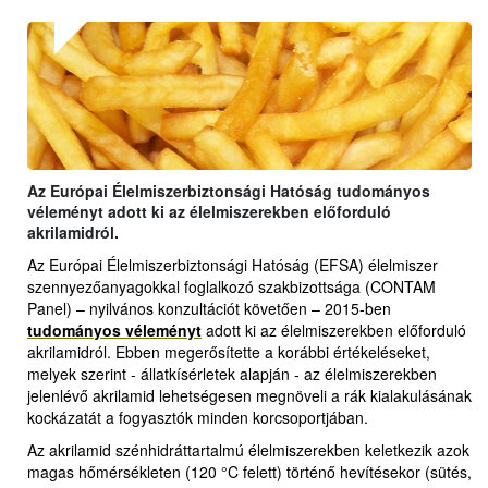
Az Európai Élelmiszerbiztonsági Hatóság tudományos
véleményt adott ki az élelmiszerekben előforduló
akrilamidról.
Az Európai Élelmiszerbiztonsági Hatóság (EFSA) élelmiszer
szennyezőanyagokkal foglalkozó szakbizottsága (CONTAM
Panel) – nyilvános konzultációt követően – 2015-ben
tudományos véleményt
adott ki az élelmiszerekben előforduló
akrilamidról. Ebben megerősítette a korábbi értékeléseket,
melyek szerint - állatkísérletek alapján - az élelmiszerekben
jelenlévő akrilamid lehetségesen megnöveli a rák kialakulásának
kockázatát a fogyasztók minden korcsoportjában.
Az akrilamid szénhidráttartalmú élelmiszerekben keletkezik azok
magas hőmérsékleten (120 °C felett) történő hevítésekor (sütés,