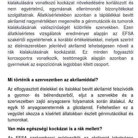
kialakulására vonatkozó kockázat növekedésére korlátozott és
nem egyértelmű, egymásnak ellentmondó bizonyítékokat
szolgáltatnak. Állatkísérletekben azonban a táplálékkal bevitt
akrilamid nagymértékben megemelte a génmutációk és tumorok
kialakulásának valószínűségét különféle szervekben. Ezen
állatkísérletes vizsgálatok eredményei alapján az EFSA
szakértői egyetértenek a korábbi értékelésekkel, melyek szerint
az élelmiszerekben jelenlévő akrilamid lehetségesen növeli a
rák kialakulásának kockázatát. Ez minden fogyasztói
korcsoportra vonatkozik, testtömegük alapján azonban a
gyermekek az expozíciónak legjobban kitett csoport.
Mi történik a szervezetben az akrilamiddal?
Az elfogyasztott ételekkel és italokkal bevitt akrilamid felszívódik
a gyomor- és bélrendszerből, eljut a szervekbe és a
szervezetben zajló anyagcsere folyamatok során átalakul. Az
egyik fő anyagcseretermék a glicidamid. Feltehetően ez a
vegyület okozza a kísérleti állatokban észlelt génmutációkat és
tumorokat.
Van más egészségi kockázat is a rák mellett?
Az EFSA szakemberei mérlegelték az akrilamid lehetséges