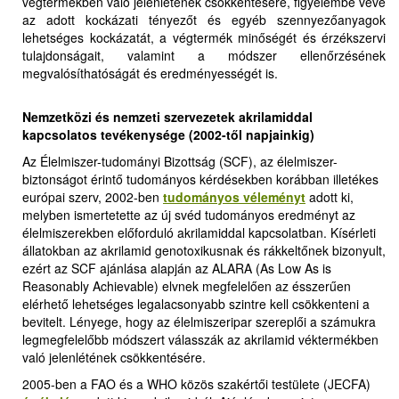
végtermékben való jelenlétének csökkentésére, figyelembe véve
az adott kockázati tényezőt és egyéb szennyezőanyagok
lehetséges kockázatát, a végtermék minőségét és érzékszervi
tulajdonságait, valamint a módszer ellenőrzésének
megvalósíthatóságát és eredményességét is
.
Nemzetközi és nemzeti szervezetek akrilamiddal
kapcsolatos tevékenysége
(2002-től napjainkig)
Az Élelmiszer-tudományi Bizottság (SCF), az élelmiszer-
biztonságot érintő tudományos kérdésekben korábban illetékes
európai szerv, 2002-ben
tudományos véleményt
adott ki,
melyben ismertetette az új svéd tudományos eredményt az
élelmiszerekben előforduló akrilamiddal kapcsolatban. Kísérleti
állatokban az akrilamid genotoxikusnak és rákkeltőnek bizonyult,
ezért az SCF ajánlása alapján az ALARA (As Low As is
Reasonably Achievable) elvnek megfelelően az ésszerűen
elérhető lehetséges legalacsonyabb szintre kell csökkenteni a
bevitelt. Lényege, hogy az élelmiszeripar szereplői a számukra
legmegfelelőbb módszert válasszák az akrilamid véktermékben
való jelenlétének csökkentésére.
2005-ben a FAO és a WHO közös szakértői testülete (JECFA)