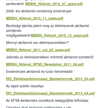
perklorátról:
MEBiH_Hirlevel_2010_07_szam.pdf
2008. évi akrilamid-monitoring eredményei:
MEBiH_Hirlevel_2010_11_szam.pdf
Bizottsági ajánlás jelent meg az élelmiszerek akrilamid
szintjének
megfigyeléséről:
MEBiH_Hirlevel_2010_12_szam.pdf
Mennyi akrilamid van élelmiszereinkben?
MEBiH_Hirlevel_2011_evi_05_szam.pdf
Jelentés az élelmiszerekben mérhető akrilamid szintekről:
MEBiH_Hirlevel_HFSO_Newsletter_2011_06.pdf
Eredmények akrilamid és furán felmérésből:
EKI_Elelmiszerbiztonsagi_Szemelvenyek_2013_04.pdf
Az égett szélek veszélye:
EKI_Elelmiszerbiztonsagi_Szemelvenyek_2013_04.pdf
Az EFSA akrilamidra vonatkozó adatgyűjtési felhívása;
Chipsben lévő akrilamid csökkentése a cél: