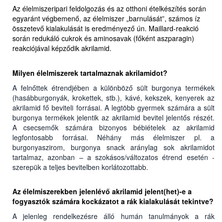
Az élelmiszeripari feldolgozás és az otthoni ételkészítés során
egyaránt végbemenő, az élelmiszer „barnulását”, számos íz
összetevő kialakulását is eredményező ún. Maillard-reakció
során redukáló cukrok és aminosavak (főként aszparagin)
reakciójával képződik akrilamid.
Milyen élelmiszerek tartalmaznak akrilamidot?
A felnőttek étrendjében a különböző sült burgonya termékek
(hasábburgonyák, krokettek, stb.), kávé, kekszek, kenyerek az
akrilamid fő beviteli forrásai. A legtöbb gyermek számára a sült
burgonya termékek jelentik az akrilamid bevitel jelentős részét.
A csecsemők számára bizonyos bébiételek az akrilamid
legfontosabb forrásai. Néhány más élelmiszer pl. a
burgonyaszirom, burgonya snack aránylag sok akrilamidot
tartalmaz, azonban – a szokásos/változatos étrend esetén -
szerepük a teljes bevitelben korlátozottabb.
Az élelmiszerekben jelenlévő akrilamid jelent(het)-e a
fogyasztók számára kockázatot a rák kialakulását tekintve?
A jelenleg rendelkezésre álló humán tanulmányok a rák