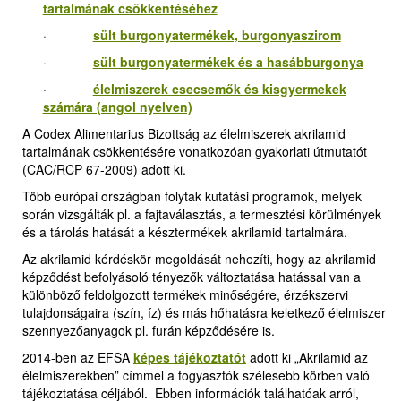
tartalmának csökkentéséhez
·
sült burgonyatermékek, burgonyaszirom
·
sült burgonyatermékek és a hasábburgonya
·
élelmiszerek csecsemők és kisgyermekek
számára (angol nyelven)
A Codex Alimentarius Bizottság az élelmiszerek akrilamid
tartalmának csökkentésére vonatkozóan gyakorlati útmutatót
(CAC/RCP 67-2009) adott ki.
Több európai országban folytak kutatási programok, melyek
során vizsgálták pl. a fajtaválasztás, a termesztési körülmények
és a tárolás hatását a késztermékek akrilamid tartalmára.
Az akrilamid kérdéskör megoldását nehezíti, hogy az akrilamid
képződést befolyásoló tényezők változtatása hatással van a
különböző feldolgozott termékek minőségére, érzékszervi
tulajdonságaira (szín, íz) és más hőhatásra keletkező élelmiszer
szennyezőanyagok pl. furán képződésére is.
2014-ben az EFSA
képes tájékoztatót
adott ki „Akrilamid az
élelmiszerekben” címmel a fogyasztók szélesebb körben való
tájékoztatása céljából. Ebben információk találhatóak arról,