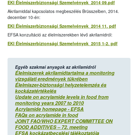
EKI Élelmiszerbiztonsági Szemelvények 2014 09.pdf
Akrilamiddal kapcsolatos megbeszélés Brüsszelben, 2014.
december 10-én:
EKI Élelmiszerbiztonsági Szemelvények 2014 11. pdf
EFSA konzultáció az élelmiszerekben lévő akrilamidról:
EKI Élelmiszerbiztonsági Szemelvények 2015 1-2. pdf
Egyéb szakmai anyagok az akrilamidról
Élelmiszerek akrilamidtartalma a monitoring
vizsgálati eredmények tükrében
Élelmiszer-biztonsági helyzetelemzés és
kockázatértékelés
Update on acrylamide levels in food from
monitoring years 2007 to 2010
Acrylamide homepage - EFSA
FAQs on acrylamide in food
JOINT FAO/WHO EXPERT COMMITTEE ON
FOOD ADDITIVES – 72. meeting
EFSA kockázatbecslési tájékoztatója