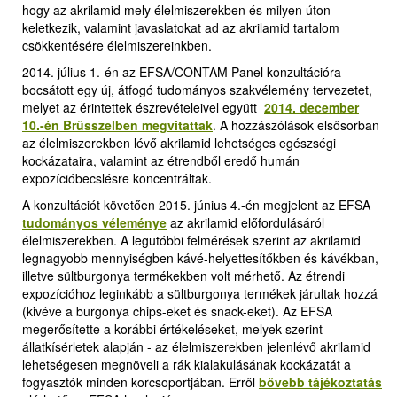
hogy az akrilamid mely élelmiszerekben és milyen úton
keletkezik, valamint javaslatokat ad az akrilamid tartalom
csökkentésére élelmiszereinkben.
2014. július 1.-én az EFSA/CONTAM Panel konzultációra
bocsátott egy új, átfogó tudományos szakvélemény tervezetet,
melyet az érintettek észrevételeivel együtt
2014. december
10.-én Brüsszelben megvitattak
.
A hozzászólások elsősorban
az élelmiszerekben lévő akrilamid lehetséges egészségi
kockázataira, valamint az étrendből eredő humán
expozícióbecslésre koncentráltak.
A konzultációt követően 2015. június 4.-én megjelent az EFSA
tudományos véleménye
az akrilamid előfordulásáról
élelmiszerekben. A legutóbbi felmérések szerint az akrilamid
legnagyobb mennyiségben kávé-helyettesítőkben és kávékban,
illetve sültburgonya termékekben volt mérhető. Az étrendi
expozícióhoz leginkább a sültburgonya termékek járultak hozzá
(kivéve a burgonya chips-eket és snack-eket). Az EFSA
megerősítette a korábbi értékeléseket, melyek szerint -
állatkísérletek alapján - az élelmiszerekben jelenlévő akrilamid
lehetségesen megnöveli a rák kialakulásának kockázatát a
fogyasztók minden korcsoportjában. Erről
bővebb tájékoztatás