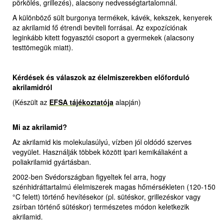
pörkölés, grillezés), alacsony nedvességtartalomnál.
A különböző sült burgonya termékek, kávék, kekszek, kenyerek
az akrilamid fő étrendi beviteli forrásai. Az expozíciónak
leginkább kitett fogyasztói csoport a gyermekek (alacsony
testtömegük miatt).
Kérdések és válaszok az élelmiszerekben előforduló
akrilamidról
(Készült az
EFSA tájékoztatója
alapján)
Mi az akrilamid?
Az akrilamid kis molekulasúlyú, vízben jól oldódó szerves
vegyület. Használják többek között ipari kemikáliaként a
poliakrilamid gyártásban.
2002-ben Svédországban figyeltek fel arra, hogy
szénhidráttartalmú élelmiszerek magas hőmérsékleten (120-150
°C felett) történő hevítésekor (pl. sütéskor, grillezéskor vagy
zsírban történő sütéskor) természetes módon keletkezik
akrilamid.