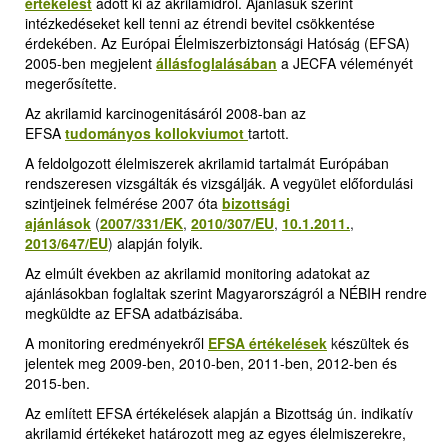
értékelést
adott ki az akrilamidról. Ajánlásuk szerint
intézkedéseket kell tenni az étrendi bevitel csökkentése
érdekében. Az Európai Élelmiszerbiztonsági Hatóság (EFSA)
2005-ben megjelent
állásfoglalásában
a JECFA véleményét
megerősítette.
Az akrilamid karcinogenitásáról 2008-ban az
EFSA
tudományos kollokviumot
tartott.
A feldolgozott élelmiszerek akrilamid tartalmát Európában
rendszeresen vizsgálták és vizsgálják. A vegyület előfordulási
szintjeinek felmérése 2007 óta
bizottsági
ajánlások
(
2007/331/EK
,
2010/307/EU
,
10.1.2011.
,
2013/647/EU
)
alapján folyik.
Az elmúlt években az akrilamid monitoring adatokat az
ajánlásokban foglaltak szerint Magyarországról a NÉBIH rendre
megküldte az EFSA adatbázisába.
A monitoring eredményekről
EFSA értékelések
k
észültek és
jelentek meg 2009-ben, 2010-ben, 2011-ben, 2012-ben és
2015-ben.
Az említett EFSA értékelések alapján a Bizottság ún. indikatív
akrilamid értékeket határozott meg az egyes élelmiszerekre,