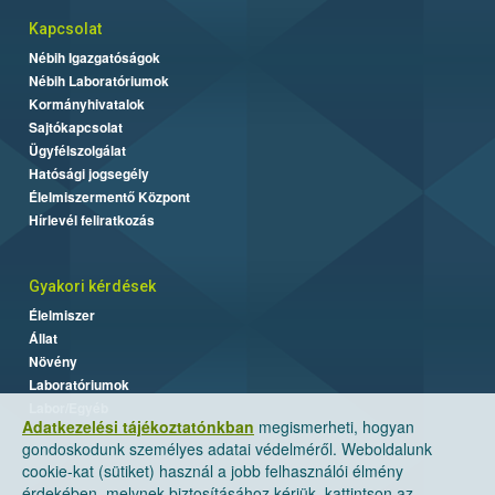
Kapcsolat
Nébih Igazgatóságok
Nébih Laboratóriumok
Kormányhivatalok
Sajtókapcsolat
Ügyfélszolgálat
Hatósági jogsegély
Élelmiszermentő Központ
Hírlevél feliratkozás
Gyakori kérdések
Élelmiszer
Állat
Növény
Laboratóriumok
Labor/Egyéb
Adatkezelési tájékoztatónkban
megismerheti, hogyan
gondoskodunk személyes adatai védelméről. Weboldalunk
cookie-kat (sütiket) használ a jobb felhasználói élmény
érdekében, melynek biztosításához kérjük, kattintson az