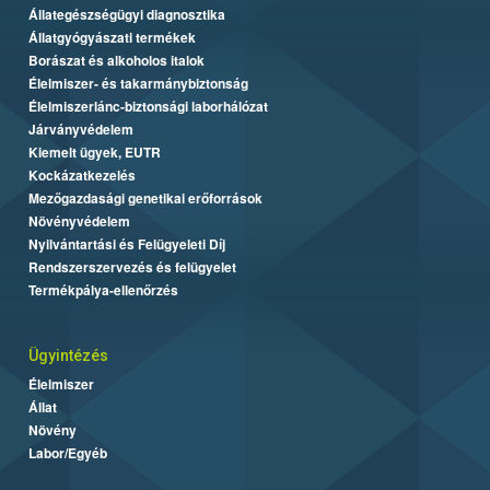
Állategészségügyi diagnosztika
Állatgyógyászati termékek
Borászat és alkoholos italok
Élelmiszer- és takarmánybiztonság
Élelmiszerlánc-biztonsági laborhálózat
Járványvédelem
Kiemelt ügyek, EUTR
Kockázatkezelés
Mezőgazdasági genetikai erőforrások
Növényvédelem
Nyilvántartási és Felügyeleti Díj
Rendszerszervezés és felügyelet
Termékpálya-ellenőrzés
Ügyintézés
Élelmiszer
Állat
Növény
Labor/Egyéb