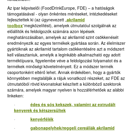
Az ipar képviselői (FoodDrinkEurope, FDE) – a hatóságok
támogatásával - olyan önkéntes méréseket, intézkedéseket
fejlesztettek ki (az úgynevezett
„
akrilamid
toolbox
”
megközelítést), amelyek útmutatóul szolgálnak az
előállítók és feldolgozók számára azon lépések
meghatározásában, amelyek az akrilamid szint csökkenését
eredményezik az egyes termékek gyártása során. Az élelmiszer
gyártóknak az akrilamid tartalom csökkentésére azt a módszert
kell választaniuk, amelyik a leginkább alkalmazható egy adott
terméktípusra, figyelembe véve a feldolgozási folyamatot és a
termékek minőségi követelményeit. Ez a módszer termék
csoportonként eltérő lehet. Annak érdekében, hogy a gyártók
könnyebben megtalálják a rájuk vonatkozó részeket, az FDE az
útmutatóból rövid kivonatokat készített a különböző szektorok
számára, amelyek magyar nyelven is hozzáférhetőek az alábbi
linkeken:
·
édes és sós kekszek, valamint az extrudált
kenyerek és kétszersültek
·
kenyérfélék
·
gabonapelyhek/reggeli cereáliák akrilamid