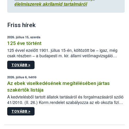
élelmiszerek akrilamid tartalmáról
Friss hírek
2026. július 15, szerda
125 éve történt
125 évvel ezelőtt 1901. július 15-én, költözött be – igaz, még
csak részben – a budapesti m. kir. állami vetőmagvizsgáló
állomás a Kis Rókus utca 15. szám alatti, Czigler Győző által
TOVÁBB >
tervezett új épületébe.
2026. július 6, hétfő
Az ebek viselkedésének megítélésében jártas
szakértők listája
A kedvtelésből tartott állatok tartásáról és forgalmazásáról szóló
41/2010. (II. 26.) Korm.rendelet szabályozza az eb okozta fizikai
sérülés, illetve ennek veszélye keletkezésekor felmerülő
TOVÁBB >
hatósági feladatokat, valamint a veszélyes eb tartását és annak
engedélyezését. Ezen eljárások során szükség esetén be kell
vonni az ebek viselkedésének megítélésében jártas szakértőt.