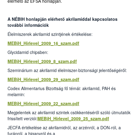
elérhető az EFSA honlapján.
A NÉBIH honlapján elérhető akrilamiddal kapcsolatos
további információk
Élelmiszerek akrilamid szintjének értékelése:
MEBiH_Hirlevel_2009_16_szam.pdf
Glycidamid chipsben:
MEBiH_Hirlevel_2009_8_szam.pdf
Szeminárium az akrilamid élelmiszer-biztonsági jelentőségéről:
MEBiH_Hirlevel_2009_29_szam.pdf
Codex Alimentarius Bizottság fő témái: akrilamid, PAH és
melamin:
MEBiH_Hirlevel_2009_22_szam.pdf
Megjelentek az akrilamid szintek csökkentéséről szóló útmutatók
frissített verziói:
MEBiH_Hirlevel_2009_25_szam.pdf
JECFA értékelése az akrilamidról, az arzénról, a DON-ról, a
furánról, a higanyról és a