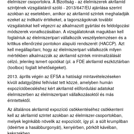
élelmiszer csoportokra. A Bizottság - az élelmiszerek akrilamid
szintjének vizsgálatáról szóló - 2013/647/EU ajánlása szerint
azokban az esetekben, amikor az akrilamid szintek meghaladják
ezeket az indikatív értékeket, a tagországoknak további
vizsgálatokat kell végezni az alkalmazott gyártási és feldolgozási
módszerek vonatkozásában. A vizsgálatoknak magukban kell
foglalniuk az élelmiszeripari vállalkozók veszélyelemzésen és a
kritikus ellenőrzési pontokon alapuló rendszerét (HACCP). Azt
kell megállapítani, hogy az élelmiszeripari vállalkozók milyen
mértékben alkalmazzák az akrilamid szintek minimalizálását
célzó, jelenleg ismert opciókat (pl. a FDE akrilamid eszköztárban
(toolbox) foglalt lehetőségeket).
2013. április végén az EFSA a hatósági mintavételezéseken
kívüli adatgyűjtési felhívást tett közzé, amelyben humán
expozícióbecsléshez kért akrilamid előfordulási adatokat
élelmiszerben az élelmiszeripari vállalkozásoktól és más
érintettektől.
Az általános akrilamid expozíció csökkentéséhez csökkenteni
kell az akrilamid szintet azokban az élelmiszer-csoportokban,
melyek leginkább növelik az expozíciót, így pl. a sült krumpliban
(ideértve a hasábburgonyát), kenyérben, pörkölt kávéban,
kekszekben.