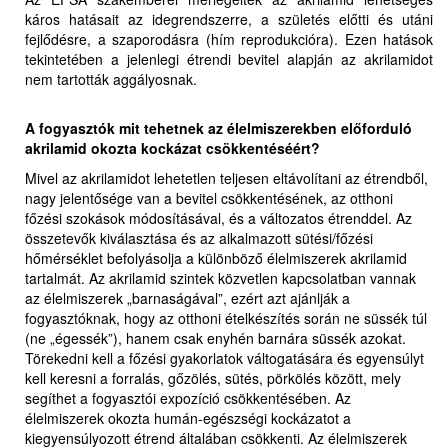
káros hatásait az idegrendszerre, a születés előtti és utáni
fejlődésre, a szaporodásra (hím reprodukcióra). Ezen hatások
tekintetében a jelenlegi étrendi bevitel alapján az akrilamidot
nem tartották aggályosnak.
A fogyasztók mit tehetnek az élelmiszerekben előforduló
akrilamid okozta kockázat csökkentéséért?
Mivel az akrilamidot lehetetlen teljesen eltávolítani az étrendből,
nagy jelentősége van a bevitel csökkentésének, az otthoni
főzési szokások módosításával, és a változatos étrenddel. Az
összetevők kiválasztása és az alkalmazott sütési/főzési
hőmérséklet befolyásolja a különböző élelmiszerek akrilamid
tartalmát. Az akrilamid szintek közvetlen kapcsolatban vannak
az élelmiszerek „barnaságával”, ezért azt ajánlják a
fogyasztóknak, hogy az otthoni ételkészítés során ne süssék túl
(ne „égessék”), hanem csak enyhén barnára süssék azokat.
Törekedni kell a főzési gyakorlatok váltogatására és egyensúlyt
kell keresni a forralás, gőzölés, sütés, pörkölés között, mely
segíthet a fogyasztói expozíció csökkentésében. Az
élelmiszerek okozta humán-egészségi kockázatot a
kiegyensúlyozott étrend általában csökkenti. Az élelmiszerek