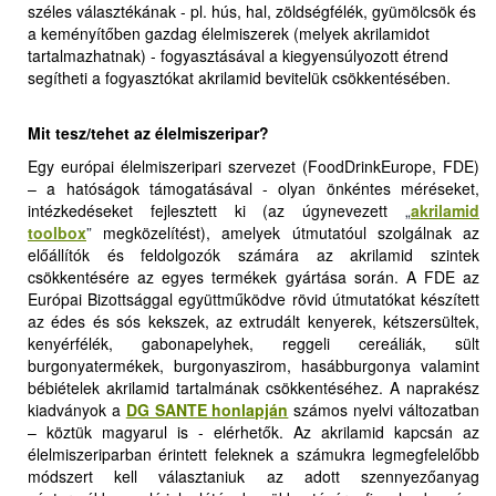
széles választékának - pl. hús, hal, zöldségfélék, gyümölcsök és
a keményítőben gazdag élelmiszerek (melyek akrilamidot
tartalmazhatnak) - fogyasztásával a kiegyensúlyozott étrend
segítheti a fogyasztókat akrilamid bevitelük csökkentésében.
Mit tesz/tehet az élelmiszeripar?
Egy európai élelmiszeripari szervezet (FoodDrinkEurope, FDE)
– a hatóságok támogatásával - olyan önkéntes méréseket,
intézkedéseket fejlesztett ki (az úgynevezett
„
akrilamid
toolbox
”
megközelítést), amelyek útmutatóul szolgálnak az
előállítók és feldolgozók számára az akrilamid szintek
csökkentésére az egyes termékek gyártása során. A FDE az
Európai Bizottsággal együttműködve rövid útmutatókat készített
az édes és sós kekszek, az extrudált kenyerek, kétszersültek,
kenyérfélék, gabonapelyhek, reggeli cereáliák, sült
burgonyatermékek, burgonyaszirom, hasábburgonya valamint
bébiételek akrilamid tartalmának csökkentéséhez. A naprakész
kiadványok a
DG SANTE honlapján
számos nyelvi változatban
– köztük magyarul is - elérhetők. Az akrilamid kapcsán az
élelmiszeriparban érintett feleknek a számukra legmegfelelőbb
módszert kell választaniuk az adott szennyezőanyag