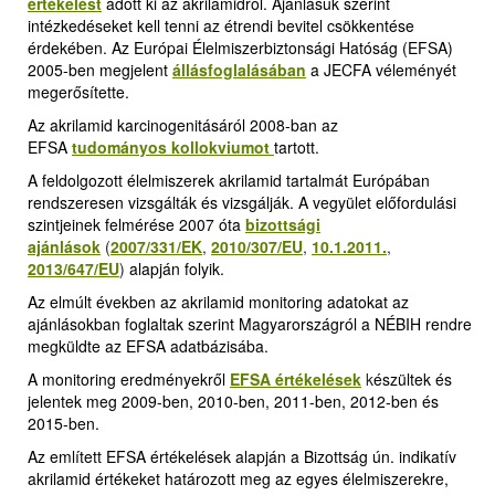
értékelést
adott ki az akrilamidról. Ajánlásuk szerint
intézkedéseket kell tenni az étrendi bevitel csökkentése
érdekében. Az Európai Élelmiszerbiztonsági Hatóság (EFSA)
2005-ben megjelent
állásfoglalásában
a JECFA véleményét
megerősítette.
Az akrilamid karcinogenitásáról 2008-ban az
EFSA
tudományos kollokviumot
tartott.
A feldolgozott élelmiszerek akrilamid tartalmát Európában
rendszeresen vizsgálták és vizsgálják. A vegyület előfordulási
szintjeinek felmérése 2007 óta
bizottsági
ajánlások
(
2007/331/EK
,
2010/307/EU
,
10.1.2011.
,
2013/647/EU
)
alapján folyik.
Az elmúlt években az akrilamid monitoring adatokat az
ajánlásokban foglaltak szerint Magyarországról a NÉBIH rendre
megküldte az EFSA adatbázisába.
A monitoring eredményekről
EFSA értékelések
k
észültek és
jelentek meg 2009-ben, 2010-ben, 2011-ben, 2012-ben és
2015-ben.
Az említett EFSA értékelések alapján a Bizottság ún. indikatív
akrilamid értékeket határozott meg az egyes élelmiszerekre,