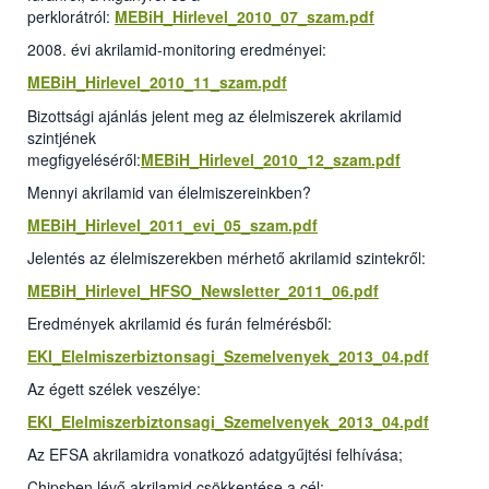
perklorátról:
MEBiH_Hirlevel_2010_07_szam.pdf
2008. évi akrilamid-monitoring eredményei:
MEBiH_Hirlevel_2010_11_szam.pdf
Bizottsági ajánlás jelent meg az élelmiszerek akrilamid
szintjének
megfigyeléséről:
MEBiH_Hirlevel_2010_12_szam.pdf
Mennyi akrilamid van élelmiszereinkben?
MEBiH_Hirlevel_2011_evi_05_szam.pdf
Jelentés az élelmiszerekben mérhető akrilamid szintekről:
MEBiH_Hirlevel_HFSO_Newsletter_2011_06.pdf
Eredmények akrilamid és furán felmérésből:
EKI_Elelmiszerbiztonsagi_Szemelvenyek_2013_04.pdf
Az égett szélek veszélye:
EKI_Elelmiszerbiztonsagi_Szemelvenyek_2013_04.pdf
Az EFSA akrilamidra vonatkozó adatgyűjtési felhívása;
Chipsben lévő akrilamid csökkentése a cél: