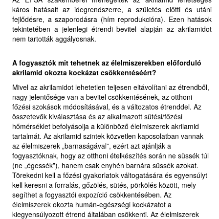
káros hatásait az idegrendszerre, a születés előtti és utáni
fejlődésre, a szaporodásra (hím reprodukcióra). Ezen hatások
tekintetében a jelenlegi étrendi bevitel alapján az akrilamidot
nem tartották aggályosnak.
A fogyasztók mit tehetnek az élelmiszerekben előforduló
akrilamid okozta kockázat csökkentéséért?
Mivel az akrilamidot lehetetlen teljesen eltávolítani az étrendből,
nagy jelentősége van a bevitel csökkentésének, az otthoni
főzési szokások módosításával, és a változatos étrenddel. Az
összetevők kiválasztása és az alkalmazott sütési/főzési
hőmérséklet befolyásolja a különböző élelmiszerek akrilamid
tartalmát. Az akrilamid szintek közvetlen kapcsolatban vannak
az élelmiszerek „barnaságával”, ezért azt ajánlják a
fogyasztóknak, hogy az otthoni ételkészítés során ne süssék túl
(ne „égessék”), hanem csak enyhén barnára süssék azokat.
Törekedni kell a főzési gyakorlatok váltogatására és egyensúlyt
kell keresni a forralás, gőzölés, sütés, pörkölés között, mely
segíthet a fogyasztói expozíció csökkentésében. Az
élelmiszerek okozta humán-egészségi kockázatot a
kiegyensúlyozott étrend általában csökkenti. Az élelmiszerek