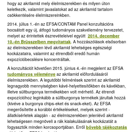
hogy az akrilamid mely élelmiszerekben és milyen úton
keletkezik, valamint javaslatokat ad az akrilamid tartalom
csökkentésére élelmiszereinkben.
2014. július 1.-én az EFSA/CONTAM Panel konzultációra
bocsátott egy új, átfogó tudományos szakvélemény tervezetet,
melyet az érintettek észrevételeivel együtt
2014. december
10.-én Brüsszelben megvitattak
.
A hozzászólások elsősorban
az élelmiszerekben lévő akrilamid lehetséges egészségi
kockázataira, valamint az étrendből eredő humán
expozícióbecslésre koncentráltak.
A konzultációt követően 2015. június 4.-én megjelent az EFSA
tudományos véleménye
az akrilamid előfordulásáról
élelmiszerekben. A legutóbbi felmérések szerint az akrilamid
legnagyobb mennyiségben kávé-helyettesítőkben és kávékban,
illetve sültburgonya termékekben volt mérhető. Az étrendi
expozícióhoz leginkább a sültburgonya termékek járultak hozzá
(kivéve a burgonya chips-eket és snack-eket). Az EFSA
megerősítette a korábbi értékeléseket, melyek szerint -
állatkísérletek alapján - az élelmiszerekben jelenlévő akrilamid
lehetségesen megnöveli a rák kialakulásának kockázatát a
fogyasztók minden korcsoportjában. Erről
bővebb tájékoztatás