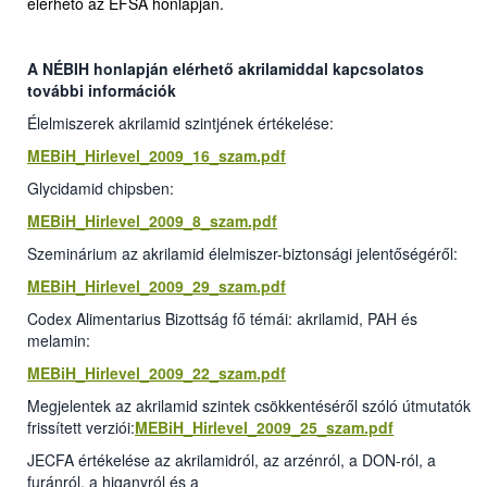
elérhető az EFSA honlapján.
A NÉBIH honlapján elérhető akrilamiddal kapcsolatos
további információk
Élelmiszerek akrilamid szintjének értékelése:
MEBiH_Hirlevel_2009_16_szam.pdf
Glycidamid chipsben:
MEBiH_Hirlevel_2009_8_szam.pdf
Szeminárium az akrilamid élelmiszer-biztonsági jelentőségéről:
MEBiH_Hirlevel_2009_29_szam.pdf
Codex Alimentarius Bizottság fő témái: akrilamid, PAH és
melamin:
MEBiH_Hirlevel_2009_22_szam.pdf
Megjelentek az akrilamid szintek csökkentéséről szóló útmutatók
frissített verziói:
MEBiH_Hirlevel_2009_25_szam.pdf
JECFA értékelése az akrilamidról, az arzénról, a DON-ról, a
furánról, a higanyról és a