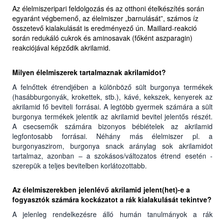
Az élelmiszeripari feldolgozás és az otthoni ételkészítés során
egyaránt végbemenő, az élelmiszer „barnulását”, számos íz
összetevő kialakulását is eredményező ún. Maillard-reakció
során redukáló cukrok és aminosavak (főként aszparagin)
reakciójával képződik akrilamid.
Milyen élelmiszerek tartalmaznak akrilamidot?
A felnőttek étrendjében a különböző sült burgonya termékek
(hasábburgonyák, krokettek, stb.), kávé, kekszek, kenyerek az
akrilamid fő beviteli forrásai. A legtöbb gyermek számára a sült
burgonya termékek jelentik az akrilamid bevitel jelentős részét.
A csecsemők számára bizonyos bébiételek az akrilamid
legfontosabb forrásai. Néhány más élelmiszer pl. a
burgonyaszirom, burgonya snack aránylag sok akrilamidot
tartalmaz, azonban – a szokásos/változatos étrend esetén -
szerepük a teljes bevitelben korlátozottabb.
Az élelmiszerekben jelenlévő akrilamid jelent(het)-e a
fogyasztók számára kockázatot a rák kialakulását tekintve?
A jelenleg rendelkezésre álló humán tanulmányok a rák