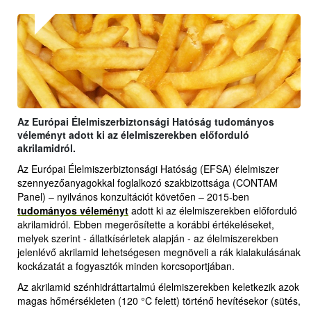
Az Európai Élelmiszerbiztonsági Hatóság tudományos
véleményt adott ki az élelmiszerekben előforduló
akrilamidról.
Az Európai Élelmiszerbiztonsági Hatóság (EFSA) élelmiszer
szennyezőanyagokkal foglalkozó szakbizottsága (CONTAM
Panel) – nyilvános konzultációt követően – 2015-ben
tudományos véleményt
adott ki az élelmiszerekben előforduló
akrilamidról. Ebben megerősítette a korábbi értékeléseket,
melyek szerint - állatkísérletek alapján - az élelmiszerekben
jelenlévő akrilamid lehetségesen megnöveli a rák kialakulásának
kockázatát a fogyasztók minden korcsoportjában.
Az akrilamid szénhidráttartalmú élelmiszerekben keletkezik azok
magas hőmérsékleten (120 °C felett) történő hevítésekor (sütés,