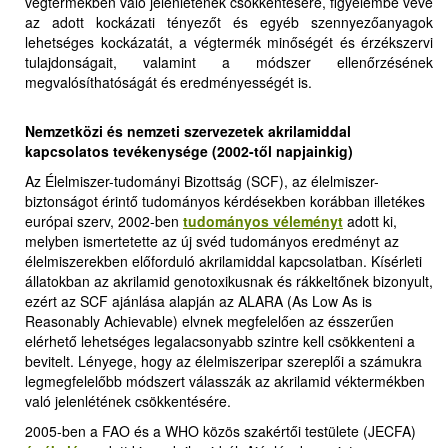
végtermékben való jelenlétének csökkentésére, figyelembe véve
az adott kockázati tényezőt és egyéb szennyezőanyagok
lehetséges kockázatát, a végtermék minőségét és érzékszervi
tulajdonságait, valamint a módszer ellenőrzésének
megvalósíthatóságát és eredményességét is
.
Nemzetközi és nemzeti szervezetek akrilamiddal
kapcsolatos tevékenysége
(2002-től napjainkig)
Az Élelmiszer-tudományi Bizottság (SCF), az élelmiszer-
biztonságot érintő tudományos kérdésekben korábban illetékes
európai szerv, 2002-ben
tudományos véleményt
adott ki,
melyben ismertetette az új svéd tudományos eredményt az
élelmiszerekben előforduló akrilamiddal kapcsolatban. Kísérleti
állatokban az akrilamid genotoxikusnak és rákkeltőnek bizonyult,
ezért az SCF ajánlása alapján az ALARA (As Low As is
Reasonably Achievable) elvnek megfelelően az ésszerűen
elérhető lehetséges legalacsonyabb szintre kell csökkenteni a
bevitelt. Lényege, hogy az élelmiszeripar szereplői a számukra
legmegfelelőbb módszert válasszák az akrilamid véktermékben
való jelenlétének csökkentésére.
2005-ben a FAO és a WHO közös szakértői testülete (JECFA)