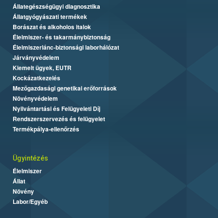
Állategészségügyi diagnosztika
Állatgyógyászati termékek
Borászat és alkoholos italok
Élelmiszer- és takarmánybiztonság
Élelmiszerlánc-biztonsági laborhálózat
Járványvédelem
Kiemelt ügyek, EUTR
Kockázatkezelés
Mezőgazdasági genetikai erőforrások
Növényvédelem
Nyilvántartási és Felügyeleti Díj
Rendszerszervezés és felügyelet
Termékpálya-ellenőrzés
Ügyintézés
Élelmiszer
Állat
Növény
Labor/Egyéb