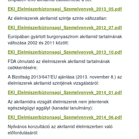
EKI_Elelmiszerbiztonsagi_Szemelvenyek_2013_05.pdf
Az élelmiszerek akrilamid szintje szinte változatlan:
EKI_Elelmiszerbiztonsagi_Szemelvenyek_2012_07.pdf
Európában gyártott burgonyaszirom akrilamid tartalmának
változása 2002 és 2011 között:
EKI_Elelmiszerbiztonsagi_Szemelvenyek_2013_10.pdf
FDA útmutató az élelmiszerek akrilamid tartalmának
csökkentésére;
A Bizottság 2013/647/EU ajánlása (2013. november 8.) az
élelmiszerek akrilamid szintjének vizsgálatáról:
EKI_Elelmiszerbiztonsagi_Szemelvenyek_2014_01.pdf
Az akrilamidra vizsgált élelmiszerek nem jelentenek
egészségügyi aggályt (kanadai tanulmány):
EKI_Elelmiszerbiztonsagi_Szemelvenyek_2014_06.pdf
Nyilvános konzultáció az akrilamid élelmiszerben való
előfordulásáról: