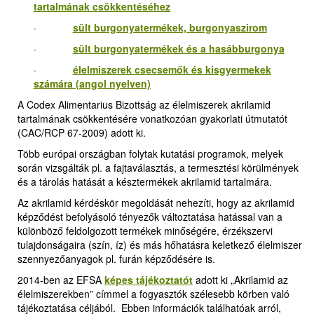
tartalmának csökkentéséhez
·
sült burgonyatermékek, burgonyaszirom
·
sült burgonyatermékek és a hasábburgonya
·
élelmiszerek csecsemők és kisgyermekek
számára (angol nyelven)
A Codex Alimentarius Bizottság az élelmiszerek akrilamid
tartalmának csökkentésére vonatkozóan gyakorlati útmutatót
(CAC/RCP 67-2009) adott ki.
Több európai országban folytak kutatási programok, melyek
során vizsgálták pl. a fajtaválasztás, a termesztési körülmények
és a tárolás hatását a késztermékek akrilamid tartalmára.
Az akrilamid kérdéskör megoldását nehezíti, hogy az akrilamid
képződést befolyásoló tényezők változtatása hatással van a
különböző feldolgozott termékek minőségére, érzékszervi
tulajdonságaira (szín, íz) és más hőhatásra keletkező élelmiszer
szennyezőanyagok pl. furán képződésére is.
2014-ben az EFSA
képes tájékoztatót
adott ki „Akrilamid az
élelmiszerekben” címmel a fogyasztók szélesebb körben való
tájékoztatása céljából. Ebben információk találhatóak arról,