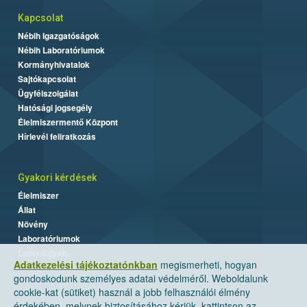
Kapcsolat
Nébih Igazgatóságok
Nébih Laboratóriumok
Kormányhivatalok
Sajtókapcsolat
Ügyfélszolgálat
Hatósági jogsegély
Élelmiszermentő Központ
Hírlevél feliratkozás
Gyakori kérdések
Élelmiszer
Állat
Növény
Laboratóriumok
Labor/Egyéb
Adatkezelési tájékoztatónkban
megismerheti, hogyan
gondoskodunk személyes adatai védelméről. Weboldalunk
cookie-kat (sütiket) használ a jobb felhasználói élmény
érdekében, melynek biztosításához kérjük, kattintson az