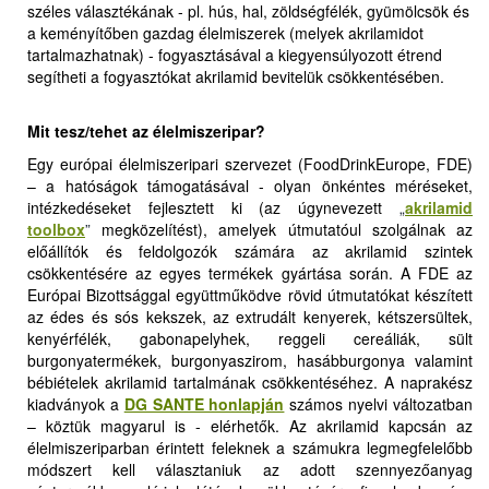
széles választékának - pl. hús, hal, zöldségfélék, gyümölcsök és
a keményítőben gazdag élelmiszerek (melyek akrilamidot
tartalmazhatnak) - fogyasztásával a kiegyensúlyozott étrend
segítheti a fogyasztókat akrilamid bevitelük csökkentésében.
Mit tesz/tehet az élelmiszeripar?
Egy európai élelmiszeripari szervezet (FoodDrinkEurope, FDE)
– a hatóságok támogatásával - olyan önkéntes méréseket,
intézkedéseket fejlesztett ki (az úgynevezett
„
akrilamid
toolbox
”
megközelítést), amelyek útmutatóul szolgálnak az
előállítók és feldolgozók számára az akrilamid szintek
csökkentésére az egyes termékek gyártása során. A FDE az
Európai Bizottsággal együttműködve rövid útmutatókat készített
az édes és sós kekszek, az extrudált kenyerek, kétszersültek,
kenyérfélék, gabonapelyhek, reggeli cereáliák, sült
burgonyatermékek, burgonyaszirom, hasábburgonya valamint
bébiételek akrilamid tartalmának csökkentéséhez. A naprakész
kiadványok a
DG SANTE honlapján
számos nyelvi változatban
– köztük magyarul is - elérhetők. Az akrilamid kapcsán az
élelmiszeriparban érintett feleknek a számukra legmegfelelőbb
módszert kell választaniuk az adott szennyezőanyag