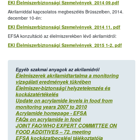
EKI Élelmiszerbiztonsági Szemelvények 2014 09.pdf
Akrilamiddal kapcsolatos megbeszélés Brüsszelben, 2014.
december 10-én:
EKI Élelmiszerbiztonsági Szemelvények 2014 11. pdf
EFSA konzultáció az élelmiszerekben lévő akrilamidról:
EKI Élelmiszerbiztonsági Szemelvények 2015 1-2. pdf
Egyéb szakmai anyagok az akrilamidról
Élelmiszerek akrilamidtartalma a monitoring
vizsgálati eredmények tükrében
Élelmiszer-biztonsági helyzetelemzés és
kockázatértékelés
Update on acrylamide levels in food from
monitoring years 2007 to 2010
Acrylamide homepage - EFSA
FAQs on acrylamide in food
JOINT FAO/WHO EXPERT COMMITTEE ON
FOOD ADDITIVES – 72. meeting
EFSA kockázatbecslési tájékoztatója