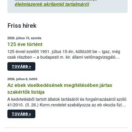
élelmiszerek akrilamid tartalmáról
Friss hírek
2026. július 15, szerda
125 éve történt
125 évvel ezelőtt 1901. július 15-én, költözött be – igaz, még
csak részben – a budapesti m. kir. állami vetőmagvizsgáló
állomás a Kis Rókus utca 15. szám alatti, Czigler Győző által
TOVÁBB >
tervezett új épületébe.
2026. július 6, hétfő
Az ebek viselkedésének megítélésében jártas
szakértők listája
A kedvtelésből tartott állatok tartásáról és forgalmazásáról szóló
41/2010. (II. 26.) Korm.rendelet szabályozza az eb okozta fizikai
sérülés, illetve ennek veszélye keletkezésekor felmerülő
TOVÁBB >
hatósági feladatokat, valamint a veszélyes eb tartását és annak
engedélyezését. Ezen eljárások során szükség esetén be kell
vonni az ebek viselkedésének megítélésében jártas szakértőt.