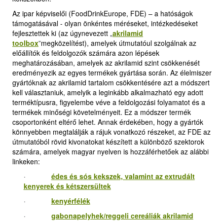
Az ipar képviselői (FoodDrinkEurope, FDE) – a hatóságok
támogatásával - olyan önkéntes méréseket, intézkedéseket
fejlesztettek ki (az úgynevezett
„
akrilamid
toolbox
”
megközelítést), amelyek útmutatóul szolgálnak az
előállítók és feldolgozók számára azon lépések
meghatározásában, amelyek az akrilamid szint csökkenését
eredményezik az egyes termékek gyártása során. Az élelmiszer
gyártóknak az akrilamid tartalom csökkentésére azt a módszert
kell választaniuk, amelyik a leginkább alkalmazható egy adott
terméktípusra, figyelembe véve a feldolgozási folyamatot és a
termékek minőségi követelményeit. Ez a módszer termék
csoportonként eltérő lehet. Annak érdekében, hogy a gyártók
könnyebben megtalálják a rájuk vonatkozó részeket, az FDE az
útmutatóból rövid kivonatokat készített a különböző szektorok
számára, amelyek magyar nyelven is hozzáférhetőek az alábbi
linkeken:
·
édes és sós kekszek, valamint az extrudált
kenyerek és kétszersültek
·
kenyérfélék
·
gabonapelyhek/reggeli cereáliák akrilamid