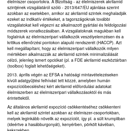
élelmiszer csoportokra. A Bizottság - az élelmiszerek akrilamid
szintjének vizsgálatáról szóló - 2013/647/EU ajánlása szerint
azokban az esetekben, amikor az akrilamid szintek meghaladják
ezeket az indikatív értékeket, a tagországoknak további
vizsgálatokat kell végezni az alkalmazott gyártási és feldolgozási
módszerek vonatkozásában. A vizsgálatoknak magukban kell
foglalniuk az élelmiszeripari vállalkozók veszélyelemzésen és a
kritikus ellenőrzési pontokon alapuló rendszerét (HACCP). Azt
kell megállapítani, hogy az élelmiszeripari vállalkozók milyen
mértékben alkalmazzák az akrilamid szintek minimalizálását
célzó, jelenleg ismert opciókat (pl. a FDE akrilamid eszköztárban
(toolbox) foglalt lehetőségeket).
2013. április végén az EFSA a hatósági mintavételezéseken
kívüli adatgyűjtési felhívást tett közzé, amelyben humán
expozícióbecsléshez kért akrilamid előfordulási adatokat
élelmiszerben az élelmiszeripari vállalkozásoktól és más
érintettektől.
Az általános akrilamid expozíció csökkentéséhez csökkenteni
kell az akrilamid szintet azokban az élelmiszer-csoportokban,
melyek leginkább növelik az expozíciót, így pl. a sült krumpliban
(ideértve a hasábburgonyát), kenyérben, pörkölt kávéban,
kekszekben.