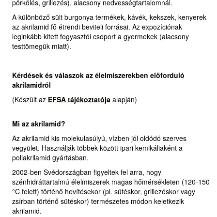
pörkölés, grillezés), alacsony nedvességtartalomnál.
A különböző sült burgonya termékek, kávék, kekszek, kenyerek
az akrilamid fő étrendi beviteli forrásai. Az expozíciónak
leginkább kitett fogyasztói csoport a gyermekek (alacsony
testtömegük miatt).
Kérdések és válaszok az élelmiszerekben előforduló
akrilamidról
(Készült az
EFSA tájékoztatója
alapján)
Mi az akrilamid?
Az akrilamid kis molekulasúlyú, vízben jól oldódó szerves
vegyület. Használják többek között ipari kemikáliaként a
poliakrilamid gyártásban.
2002-ben Svédországban figyeltek fel arra, hogy
szénhidráttartalmú élelmiszerek magas hőmérsékleten (120-150
°C felett) történő hevítésekor (pl. sütéskor, grillezéskor vagy
zsírban történő sütéskor) természetes módon keletkezik
akrilamid.