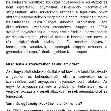
kialakulására vonatkozó kockázat növekedésére korlátozott és
nem egyértelmű, egymásnak ellentmondó bizonyítékokat
szolgáltatnak. Állatkísérletekben azonban a táplálékkal bevitt
akrilamid nagymértékben megemelte a génmutációk és tumorok
kialakulásának valószínűségét különféle szervekben. Ezen
állatkísérletes vizsgálatok eredményei alapján az EFSA
szakértői egyetértenek a korábbi értékelésekkel, melyek szerint
az élelmiszerekben jelenlévő akrilamid lehetségesen növeli a
rák kialakulásának kockázatát. Ez minden fogyasztói
korcsoportra vonatkozik, testtömegük alapján azonban a
gyermekek az expozíciónak legjobban kitett csoport.
Mi történik a szervezetben az akrilamiddal?
Az elfogyasztott ételekkel és italokkal bevitt akrilamid felszívódik
a gyomor- és bélrendszerből, eljut a szervekbe és a
szervezetben zajló anyagcsere folyamatok során átalakul. Az
egyik fő anyagcseretermék a glicidamid. Feltehetően ez a
vegyület okozza a kísérleti állatokban észlelt génmutációkat és
tumorokat.
Van más egészségi kockázat is a rák mellett?
Az EFSA szakemberei mérlegelték az akrilamid lehetséges