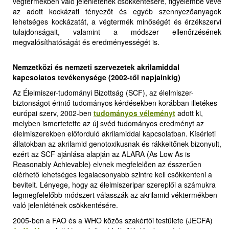
végtermékben való jelenlétének csökkentésére, figyelembe véve
az adott kockázati tényezőt és egyéb szennyezőanyagok
lehetséges kockázatát, a végtermék minőségét és érzékszervi
tulajdonságait, valamint a módszer ellenőrzésének
megvalósíthatóságát és eredményességét is
.
Nemzetközi és nemzeti szervezetek akrilamiddal
kapcsolatos tevékenysége
(2002-től napjainkig)
Az Élelmiszer-tudományi Bizottság (SCF), az élelmiszer-
biztonságot érintő tudományos kérdésekben korábban illetékes
európai szerv, 2002-ben
tudományos véleményt
adott ki,
melyben ismertetette az új svéd tudományos eredményt az
élelmiszerekben előforduló akrilamiddal kapcsolatban. Kísérleti
állatokban az akrilamid genotoxikusnak és rákkeltőnek bizonyult,
ezért az SCF ajánlása alapján az ALARA (As Low As is
Reasonably Achievable) elvnek megfelelően az ésszerűen
elérhető lehetséges legalacsonyabb szintre kell csökkenteni a
bevitelt. Lényege, hogy az élelmiszeripar szereplői a számukra
legmegfelelőbb módszert válasszák az akrilamid véktermékben
való jelenlétének csökkentésére.
2005-ben a FAO és a WHO közös szakértői testülete (JECFA)