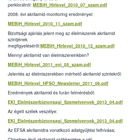
perklorátról:
MEBiH_Hirlevel_2010_07_szam.pdf
2008. évi akrilamid-monitoring eredményei:
MEBiH_Hirlevel_2010_11_szam.pdf
Bizottsági ajánlás jelent meg az élelmiszerek akrilamid
szintjének
megfigyeléséről:
MEBiH_Hirlevel_2010_12_szam.pdf
Mennyi akrilamid van élelmiszereinkben?
MEBiH_Hirlevel_2011_evi_05_szam.pdf
Jelentés az élelmiszerekben mérhető akrilamid szintekről:
MEBiH_Hirlevel_HFSO_Newsletter_2011_06.pdf
Eredmények akrilamid és furán felmérésből:
EKI_Elelmiszerbiztonsagi_Szemelvenyek_2013_04.pdf
Az égett szélek veszélye:
EKI_Elelmiszerbiztonsagi_Szemelvenyek_2013_04.pdf
Az EFSA akrilamidra vonatkozó adatgyűjtési felhívása;
Chipsben lévő akrilamid csökkentése a cél: