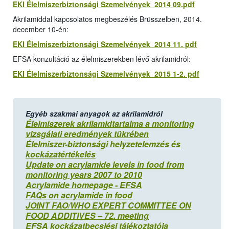
EKI Élelmiszerbiztonsági Szemelvények 2014 09.pdf
Akrilamiddal kapcsolatos megbeszélés Brüsszelben, 2014.
december 10-én:
EKI Élelmiszerbiztonsági Szemelvények 2014 11. pdf
EFSA konzultáció az élelmiszerekben lévő akrilamidról:
EKI Élelmiszerbiztonsági Szemelvények 2015 1-2. pdf
Egyéb szakmai anyagok az akrilamidról
Élelmiszerek akrilamidtartalma a monitoring
vizsgálati eredmények tükrében
Élelmiszer-biztonsági helyzetelemzés és
kockázatértékelés
Update on acrylamide levels in food from
monitoring years 2007 to 2010
Acrylamide homepage - EFSA
FAQs on acrylamide in food
JOINT FAO/WHO EXPERT COMMITTEE ON
FOOD ADDITIVES – 72. meeting
EFSA kockázatbecslési tájékoztatója