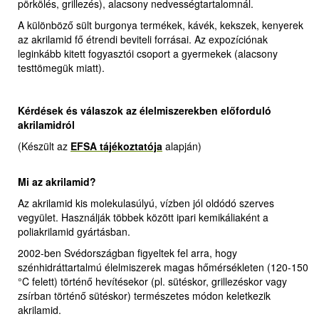
pörkölés, grillezés), alacsony nedvességtartalomnál.
A különböző sült burgonya termékek, kávék, kekszek, kenyerek
az akrilamid fő étrendi beviteli forrásai. Az expozíciónak
leginkább kitett fogyasztói csoport a gyermekek (alacsony
testtömegük miatt).
Kérdések és válaszok az élelmiszerekben előforduló
akrilamidról
(Készült az
EFSA tájékoztatója
alapján)
Mi az akrilamid?
Az akrilamid kis molekulasúlyú, vízben jól oldódó szerves
vegyület. Használják többek között ipari kemikáliaként a
poliakrilamid gyártásban.
2002-ben Svédországban figyeltek fel arra, hogy
szénhidráttartalmú élelmiszerek magas hőmérsékleten (120-150
°C felett) történő hevítésekor (pl. sütéskor, grillezéskor vagy
zsírban történő sütéskor) természetes módon keletkezik
akrilamid.