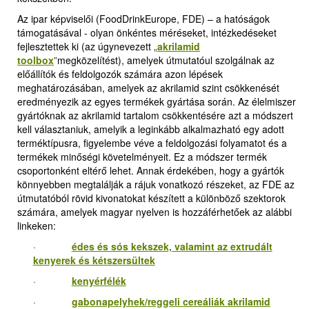
Az ipar képviselői (FoodDrinkEurope, FDE) – a hatóságok
támogatásával - olyan önkéntes méréseket, intézkedéseket
fejlesztettek ki (az úgynevezett
„
akrilamid
toolbox
”
megközelítést), amelyek útmutatóul szolgálnak az
előállítók és feldolgozók számára azon lépések
meghatározásában, amelyek az akrilamid szint csökkenését
eredményezik az egyes termékek gyártása során. Az élelmiszer
gyártóknak az akrilamid tartalom csökkentésére azt a módszert
kell választaniuk, amelyik a leginkább alkalmazható egy adott
terméktípusra, figyelembe véve a feldolgozási folyamatot és a
termékek minőségi követelményeit. Ez a módszer termék
csoportonként eltérő lehet. Annak érdekében, hogy a gyártók
könnyebben megtalálják a rájuk vonatkozó részeket, az FDE az
útmutatóból rövid kivonatokat készített a különböző szektorok
számára, amelyek magyar nyelven is hozzáférhetőek az alábbi
linkeken:
·
édes és sós kekszek, valamint az extrudált
kenyerek és kétszersültek
·
kenyérfélék
·
gabonapelyhek/reggeli cereáliák akrilamid