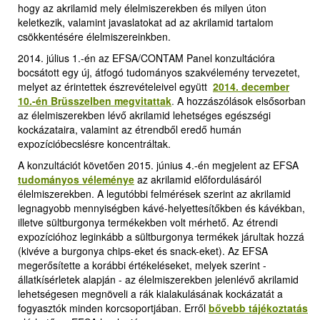
hogy az akrilamid mely élelmiszerekben és milyen úton
keletkezik, valamint javaslatokat ad az akrilamid tartalom
csökkentésére élelmiszereinkben.
2014. július 1.-én az EFSA/CONTAM Panel konzultációra
bocsátott egy új, átfogó tudományos szakvélemény tervezetet,
melyet az érintettek észrevételeivel együtt
2014. december
10.-én Brüsszelben megvitattak
.
A hozzászólások elsősorban
az élelmiszerekben lévő akrilamid lehetséges egészségi
kockázataira, valamint az étrendből eredő humán
expozícióbecslésre koncentráltak.
A konzultációt követően 2015. június 4.-én megjelent az EFSA
tudományos véleménye
az akrilamid előfordulásáról
élelmiszerekben. A legutóbbi felmérések szerint az akrilamid
legnagyobb mennyiségben kávé-helyettesítőkben és kávékban,
illetve sültburgonya termékekben volt mérhető. Az étrendi
expozícióhoz leginkább a sültburgonya termékek járultak hozzá
(kivéve a burgonya chips-eket és snack-eket). Az EFSA
megerősítette a korábbi értékeléseket, melyek szerint -
állatkísérletek alapján - az élelmiszerekben jelenlévő akrilamid
lehetségesen megnöveli a rák kialakulásának kockázatát a
fogyasztók minden korcsoportjában. Erről
bővebb tájékoztatás