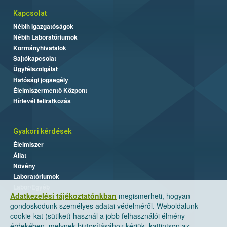
Kapcsolat
Nébih Igazgatóságok
Nébih Laboratóriumok
Kormányhivatalok
Sajtókapcsolat
Ügyfélszolgálat
Hatósági jogsegély
Élelmiszermentő Központ
Hírlevél feliratkozás
Gyakori kérdések
Élelmiszer
Állat
Növény
Laboratóriumok
Labor/Egyéb
Adatkezelési tájékoztatónkban
megismerheti, hogyan
gondoskodunk személyes adatai védelméről. Weboldalunk
cookie-kat (sütiket) használ a jobb felhasználói élmény
érdekében, melynek biztosításához kérjük, kattintson az