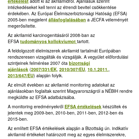
értékelést
adott ki az akrilamidról. Ajánlásuk szerint
intézkedéseket kell tenni az étrendi bevitel csökkentése
érdekében. Az Európai Élelmiszerbiztonsági Hatóság (EFSA)
2005-ben megjelent
állásfoglalásában
a JECFA véleményét
megerősítette.
Az akrilamid karcinogenitásáról 2008-ban az
EFSA
tudományos kollokviumot
tartott.
A feldolgozott élelmiszerek akrilamid tartalmát Európában
rendszeresen vizsgálták és vizsgálják. A vegyület előfordulási
szintjeinek felmérése 2007 óta
bizottsági
ajánlások
(
2007/331/EK
,
2010/307/EU
,
10.1.2011.
,
2013/647/EU
)
alapján folyik.
Az elmúlt években az akrilamid monitoring adatokat az
ajánlásokban foglaltak szerint Magyarországról a NÉBIH rendre
megküldte az EFSA adatbázisába.
A monitoring eredményekről
EFSA értékelések
k
észültek és
jelentek meg 2009-ben, 2010-ben, 2011-ben, 2012-ben és
2015-ben.
Az említett EFSA értékelések alapján a Bizottság ún. indikatív
akrilamid értékeket határozott meg az egyes élelmiszerekre,