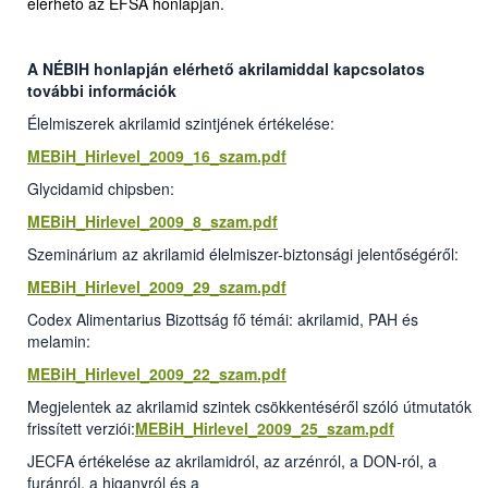
elérhető az EFSA honlapján.
A NÉBIH honlapján elérhető akrilamiddal kapcsolatos
további információk
Élelmiszerek akrilamid szintjének értékelése:
MEBiH_Hirlevel_2009_16_szam.pdf
Glycidamid chipsben:
MEBiH_Hirlevel_2009_8_szam.pdf
Szeminárium az akrilamid élelmiszer-biztonsági jelentőségéről:
MEBiH_Hirlevel_2009_29_szam.pdf
Codex Alimentarius Bizottság fő témái: akrilamid, PAH és
melamin:
MEBiH_Hirlevel_2009_22_szam.pdf
Megjelentek az akrilamid szintek csökkentéséről szóló útmutatók
frissített verziói:
MEBiH_Hirlevel_2009_25_szam.pdf
JECFA értékelése az akrilamidról, az arzénról, a DON-ról, a
furánról, a higanyról és a