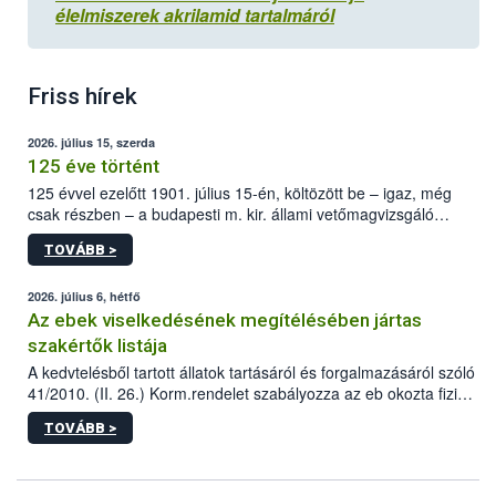
élelmiszerek akrilamid tartalmáról
Friss hírek
2026. július 15, szerda
125 éve történt
125 évvel ezelőtt 1901. július 15-én, költözött be – igaz, még
csak részben – a budapesti m. kir. állami vetőmagvizsgáló
állomás a Kis Rókus utca 15. szám alatti, Czigler Győző által
TOVÁBB >
tervezett új épületébe.
2026. július 6, hétfő
Az ebek viselkedésének megítélésében jártas
szakértők listája
A kedvtelésből tartott állatok tartásáról és forgalmazásáról szóló
41/2010. (II. 26.) Korm.rendelet szabályozza az eb okozta fizikai
sérülés, illetve ennek veszélye keletkezésekor felmerülő
TOVÁBB >
hatósági feladatokat, valamint a veszélyes eb tartását és annak
engedélyezését. Ezen eljárások során szükség esetén be kell
vonni az ebek viselkedésének megítélésében jártas szakértőt.