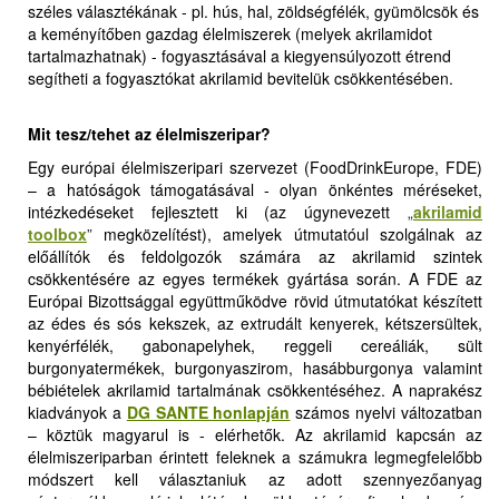
széles választékának - pl. hús, hal, zöldségfélék, gyümölcsök és
a keményítőben gazdag élelmiszerek (melyek akrilamidot
tartalmazhatnak) - fogyasztásával a kiegyensúlyozott étrend
segítheti a fogyasztókat akrilamid bevitelük csökkentésében.
Mit tesz/tehet az élelmiszeripar?
Egy európai élelmiszeripari szervezet (FoodDrinkEurope, FDE)
– a hatóságok támogatásával - olyan önkéntes méréseket,
intézkedéseket fejlesztett ki (az úgynevezett
„
akrilamid
toolbox
”
megközelítést), amelyek útmutatóul szolgálnak az
előállítók és feldolgozók számára az akrilamid szintek
csökkentésére az egyes termékek gyártása során. A FDE az
Európai Bizottsággal együttműködve rövid útmutatókat készített
az édes és sós kekszek, az extrudált kenyerek, kétszersültek,
kenyérfélék, gabonapelyhek, reggeli cereáliák, sült
burgonyatermékek, burgonyaszirom, hasábburgonya valamint
bébiételek akrilamid tartalmának csökkentéséhez. A naprakész
kiadványok a
DG SANTE honlapján
számos nyelvi változatban
– köztük magyarul is - elérhetők. Az akrilamid kapcsán az
élelmiszeriparban érintett feleknek a számukra legmegfelelőbb
módszert kell választaniuk az adott szennyezőanyag