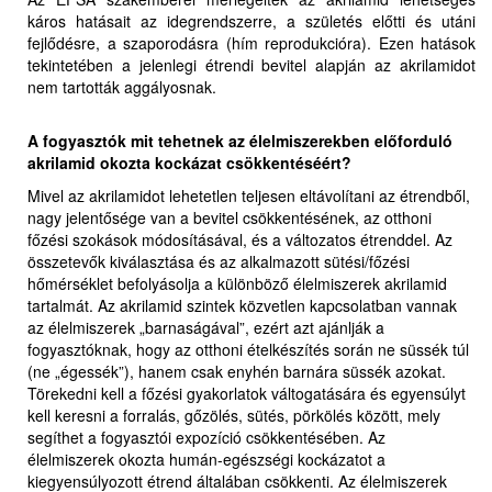
káros hatásait az idegrendszerre, a születés előtti és utáni
fejlődésre, a szaporodásra (hím reprodukcióra). Ezen hatások
tekintetében a jelenlegi étrendi bevitel alapján az akrilamidot
nem tartották aggályosnak.
A fogyasztók mit tehetnek az élelmiszerekben előforduló
akrilamid okozta kockázat csökkentéséért?
Mivel az akrilamidot lehetetlen teljesen eltávolítani az étrendből,
nagy jelentősége van a bevitel csökkentésének, az otthoni
főzési szokások módosításával, és a változatos étrenddel. Az
összetevők kiválasztása és az alkalmazott sütési/főzési
hőmérséklet befolyásolja a különböző élelmiszerek akrilamid
tartalmát. Az akrilamid szintek közvetlen kapcsolatban vannak
az élelmiszerek „barnaságával”, ezért azt ajánlják a
fogyasztóknak, hogy az otthoni ételkészítés során ne süssék túl
(ne „égessék”), hanem csak enyhén barnára süssék azokat.
Törekedni kell a főzési gyakorlatok váltogatására és egyensúlyt
kell keresni a forralás, gőzölés, sütés, pörkölés között, mely
segíthet a fogyasztói expozíció csökkentésében. Az
élelmiszerek okozta humán-egészségi kockázatot a
kiegyensúlyozott étrend általában csökkenti. Az élelmiszerek