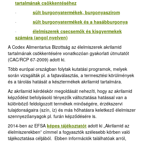
tartalmának csökkentéséhez
·
sült burgonyatermékek, burgonyaszirom
·
sült burgonyatermékek és a hasábburgonya
·
élelmiszerek csecsemők és kisgyermekek
számára (angol nyelven)
A Codex Alimentarius Bizottság az élelmiszerek akrilamid
tartalmának csökkentésére vonatkozóan gyakorlati útmutatót
(CAC/RCP 67-2009) adott ki.
Több európai országban folytak kutatási programok, melyek
során vizsgálták pl. a fajtaválasztás, a termesztési körülmények
és a tárolás hatását a késztermékek akrilamid tartalmára.
Az akrilamid kérdéskör megoldását nehezíti, hogy az akrilamid
képződést befolyásoló tényezők változtatása hatással van a
különböző feldolgozott termékek minőségére, érzékszervi
tulajdonságaira (szín, íz) és más hőhatásra keletkező élelmiszer
szennyezőanyagok pl. furán képződésére is.
2014-ben az EFSA
képes tájékoztatót
adott ki „Akrilamid az
élelmiszerekben” címmel a fogyasztók szélesebb körben való
tájékoztatása céljából. Ebben információk találhatóak arról,