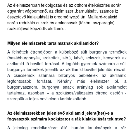
Az élelmiszeripari feldolgozás és az otthoni ételkészítés során
egyaránt végbemenő, az élelmiszer „barnulását”, számos íz
összetevő kialakulását is eredményező ún. Maillard-reakció
során redukáló cukrok és aminosavak (főként aszparagin)
reakciójával képződik akrilamid.
Milyen élelmiszerek tartalmaznak akrilamidot?
A felnőttek étrendjében a különböző sült burgonya termékek
(hasábburgonyák, krokettek, stb.), kávé, kekszek, kenyerek az
akrilamid fő beviteli forrásai. A legtöbb gyermek számára a sült
burgonya termékek jelentik az akrilamid bevitel jelentős részét.
A csecsemők számára bizonyos bébiételek az akrilamid
legfontosabb forrásai. Néhány más élelmiszer pl. a
burgonyaszirom, burgonya snack aránylag sok akrilamidot
tartalmaz, azonban – a szokásos/változatos étrend esetén -
szerepük a teljes bevitelben korlátozottabb.
Az élelmiszerekben jelenlévő akrilamid jelent(het)-e a
fogyasztók számára kockázatot a rák kialakulását tekintve?
A jelenleg rendelkezésre álló humán tanulmányok a rák