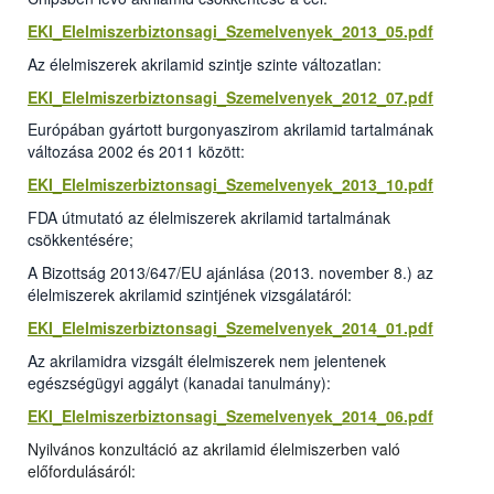
EKI_Elelmiszerbiztonsagi_Szemelvenyek_2013_05.pdf
Az élelmiszerek akrilamid szintje szinte változatlan:
EKI_Elelmiszerbiztonsagi_Szemelvenyek_2012_07.pdf
Európában gyártott burgonyaszirom akrilamid tartalmának
változása 2002 és 2011 között:
EKI_Elelmiszerbiztonsagi_Szemelvenyek_2013_10.pdf
FDA útmutató az élelmiszerek akrilamid tartalmának
csökkentésére;
A Bizottság 2013/647/EU ajánlása (2013. november 8.) az
élelmiszerek akrilamid szintjének vizsgálatáról:
EKI_Elelmiszerbiztonsagi_Szemelvenyek_2014_01.pdf
Az akrilamidra vizsgált élelmiszerek nem jelentenek
egészségügyi aggályt (kanadai tanulmány):
EKI_Elelmiszerbiztonsagi_Szemelvenyek_2014_06.pdf
Nyilvános konzultáció az akrilamid élelmiszerben való
előfordulásáról: