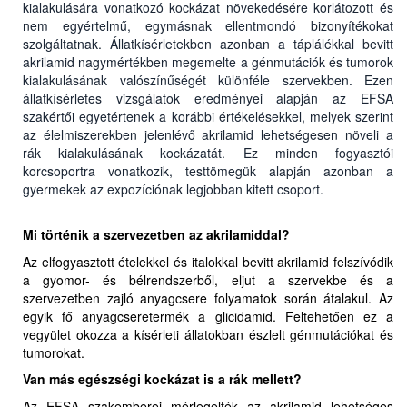
kialakulására vonatkozó kockázat növekedésére korlátozott és
nem egyértelmű, egymásnak ellentmondó bizonyítékokat
szolgáltatnak. Állatkísérletekben azonban a táplálékkal bevitt
akrilamid nagymértékben megemelte a génmutációk és tumorok
kialakulásának valószínűségét különféle szervekben. Ezen
állatkísérletes vizsgálatok eredményei alapján az EFSA
szakértői egyetértenek a korábbi értékelésekkel, melyek szerint
az élelmiszerekben jelenlévő akrilamid lehetségesen növeli a
rák kialakulásának kockázatát. Ez minden fogyasztói
korcsoportra vonatkozik, testtömegük alapján azonban a
gyermekek az expozíciónak legjobban kitett csoport.
Mi történik a szervezetben az akrilamiddal?
Az elfogyasztott ételekkel és italokkal bevitt akrilamid felszívódik
a gyomor- és bélrendszerből, eljut a szervekbe és a
szervezetben zajló anyagcsere folyamatok során átalakul. Az
egyik fő anyagcseretermék a glicidamid. Feltehetően ez a
vegyület okozza a kísérleti állatokban észlelt génmutációkat és
tumorokat.
Van más egészségi kockázat is a rák mellett?
Az EFSA szakemberei mérlegelték az akrilamid lehetséges