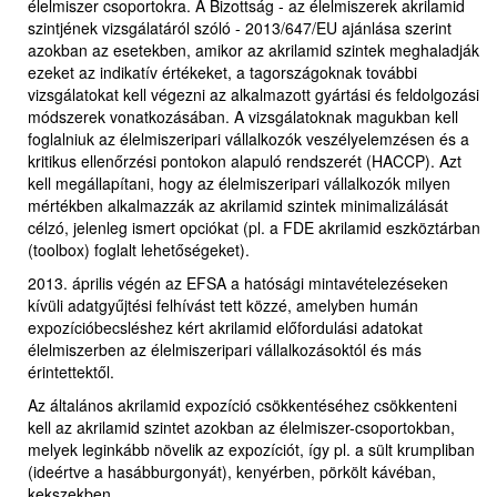
élelmiszer csoportokra. A Bizottság - az élelmiszerek akrilamid
szintjének vizsgálatáról szóló - 2013/647/EU ajánlása szerint
azokban az esetekben, amikor az akrilamid szintek meghaladják
ezeket az indikatív értékeket, a tagországoknak további
vizsgálatokat kell végezni az alkalmazott gyártási és feldolgozási
módszerek vonatkozásában. A vizsgálatoknak magukban kell
foglalniuk az élelmiszeripari vállalkozók veszélyelemzésen és a
kritikus ellenőrzési pontokon alapuló rendszerét (HACCP). Azt
kell megállapítani, hogy az élelmiszeripari vállalkozók milyen
mértékben alkalmazzák az akrilamid szintek minimalizálását
célzó, jelenleg ismert opciókat (pl. a FDE akrilamid eszköztárban
(toolbox) foglalt lehetőségeket).
2013. április végén az EFSA a hatósági mintavételezéseken
kívüli adatgyűjtési felhívást tett közzé, amelyben humán
expozícióbecsléshez kért akrilamid előfordulási adatokat
élelmiszerben az élelmiszeripari vállalkozásoktól és más
érintettektől.
Az általános akrilamid expozíció csökkentéséhez csökkenteni
kell az akrilamid szintet azokban az élelmiszer-csoportokban,
melyek leginkább növelik az expozíciót, így pl. a sült krumpliban
(ideértve a hasábburgonyát), kenyérben, pörkölt kávéban,
kekszekben.