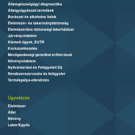
Állategészségügyi diagnosztika
Állatgyógyászati termékek
Borászat és alkoholos italok
Élelmiszer- és takarmánybiztonság
Élelmiszerlánc-biztonsági laborhálózat
Járványvédelem
Kiemelt ügyek, EUTR
Kockázatkezelés
Mezőgazdasági genetikai erőforrások
Növényvédelem
Nyilvántartási és Felügyeleti Díj
Rendszerszervezés és felügyelet
Termékpálya-ellenőrzés
Ügyintézés
Élelmiszer
Állat
Növény
Labor/Egyéb