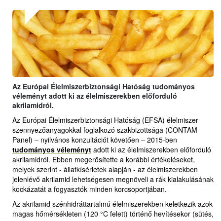
Az Európai Élelmiszerbiztonsági Hatóság tudományos
véleményt adott ki az élelmiszerekben előforduló
akrilamidról.
Az Európai Élelmiszerbiztonsági Hatóság (EFSA) élelmiszer
szennyezőanyagokkal foglalkozó szakbizottsága (CONTAM
Panel) – nyilvános konzultációt követően – 2015-ben
tudományos véleményt
adott ki az élelmiszerekben előforduló
akrilamidról. Ebben megerősítette a korábbi értékeléseket,
melyek szerint - állatkísérletek alapján - az élelmiszerekben
jelenlévő akrilamid lehetségesen megnöveli a rák kialakulásának
kockázatát a fogyasztók minden korcsoportjában.
Az akrilamid szénhidráttartalmú élelmiszerekben keletkezik azok
magas hőmérsékleten (120 °C felett) történő hevítésekor (sütés,