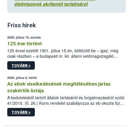
élelmiszerek akrilamid tartalmáról
Friss hírek
2026. július 15, szerda
125 éve történt
125 évvel ezelőtt 1901. július 15-én, költözött be – igaz, még
csak részben – a budapesti m. kir. állami vetőmagvizsgáló
állomás a Kis Rókus utca 15. szám alatti, Czigler Győző által
TOVÁBB >
tervezett új épületébe.
2026. július 6, hétfő
Az ebek viselkedésének megítélésében jártas
szakértők listája
A kedvtelésből tartott állatok tartásáról és forgalmazásáról szóló
41/2010. (II. 26.) Korm.rendelet szabályozza az eb okozta fizikai
sérülés, illetve ennek veszélye keletkezésekor felmerülő
TOVÁBB >
hatósági feladatokat, valamint a veszélyes eb tartását és annak
engedélyezését. Ezen eljárások során szükség esetén be kell
vonni az ebek viselkedésének megítélésében jártas szakértőt.