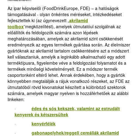
Az ipar képviselői (FoodDrinkEurope, FDE) – a hatóságok
támogatásával - olyan önkéntes méréseket, intézkedéseket
fejlesztettek ki (az úgynevezett
„
akrilamid
toolbox
”
megközelítést), amelyek útmutatóul szolgálnak az
előállítók és feldolgozók számára azon lépések
meghatározásában, amelyek az akrilamid szint csökkenését
eredményezik az egyes termékek gyártása során. Az élelmiszer
gyártóknak az akrilamid tartalom csökkentésére azt a módszert
kell választaniuk, amelyik a leginkább alkalmazható egy adott
terméktípusra, figyelembe véve a feldolgozási folyamatot és a
termékek minőségi követelményeit. Ez a módszer termék
csoportonként eltérő lehet. Annak érdekében, hogy a gyártók
könnyebben megtalálják a rájuk vonatkozó részeket, az FDE az
útmutatóból rövid kivonatokat készített a különböző szektorok
számára, amelyek magyar nyelven is hozzáférhetőek az alábbi
linkeken:
·
édes és sós kekszek, valamint az extrudált
kenyerek és kétszersültek
·
kenyérfélék
·
gabonapelyhek/reggeli cereáliák akrilamid