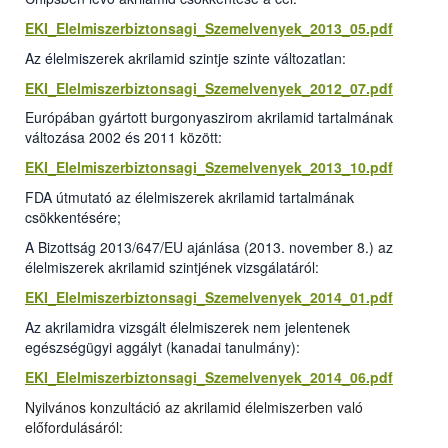
EKI_Elelmiszerbiztonsagi_Szemelvenyek_2013_05.pdf
Az élelmiszerek akrilamid szintje szinte változatlan:
EKI_Elelmiszerbiztonsagi_Szemelvenyek_2012_07.pdf
Európában gyártott burgonyaszirom akrilamid tartalmának
változása 2002 és 2011 között:
EKI_Elelmiszerbiztonsagi_Szemelvenyek_2013_10.pdf
FDA útmutató az élelmiszerek akrilamid tartalmának
csökkentésére;
A Bizottság 2013/647/EU ajánlása (2013. november 8.) az
élelmiszerek akrilamid szintjének vizsgálatáról:
EKI_Elelmiszerbiztonsagi_Szemelvenyek_2014_01.pdf
Az akrilamidra vizsgált élelmiszerek nem jelentenek
egészségügyi aggályt (kanadai tanulmány):
EKI_Elelmiszerbiztonsagi_Szemelvenyek_2014_06.pdf
Nyilvános konzultáció az akrilamid élelmiszerben való
előfordulásáról: