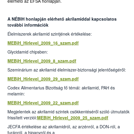
elérhető az EFSA honlapján.
A NÉBIH honlapján elérhető akrilamiddal kapcsolatos
további információk
Élelmiszerek akrilamid szintjének értékelése:
MEBiH_Hirlevel_2009_16_szam.pdf
Glycidamid chipsben:
MEBiH_Hirlevel_2009_8_szam.pdf
Szeminárium az akrilamid élelmiszer-biztonsági jelentőségéről:
MEBiH_Hirlevel_2009_29_szam.pdf
Codex Alimentarius Bizottság fő témái: akrilamid, PAH és
melamin:
MEBiH_Hirlevel_2009_22_szam.pdf
Megjelentek az akrilamid szintek csökkentéséről szóló útmutatók
frissített verziói:
MEBiH_Hirlevel_2009_25_szam.pdf
JECFA értékelése az akrilamidról, az arzénról, a DON-ról, a
furánról, a higanyról és a