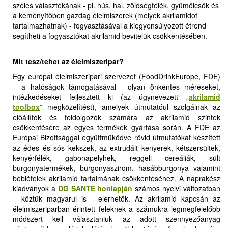
széles választékának - pl. hús, hal, zöldségfélék, gyümölcsök és
a keményítőben gazdag élelmiszerek (melyek akrilamidot
tartalmazhatnak) - fogyasztásával a kiegyensúlyozott étrend
segítheti a fogyasztókat akrilamid bevitelük csökkentésében.
Mit tesz/tehet az élelmiszeripar?
Egy európai élelmiszeripari szervezet (FoodDrinkEurope, FDE)
– a hatóságok támogatásával - olyan önkéntes méréseket,
intézkedéseket fejlesztett ki (az úgynevezett
„
akrilamid
toolbox
”
megközelítést), amelyek útmutatóul szolgálnak az
előállítók és feldolgozók számára az akrilamid szintek
csökkentésére az egyes termékek gyártása során. A FDE az
Európai Bizottsággal együttműködve rövid útmutatókat készített
az édes és sós kekszek, az extrudált kenyerek, kétszersültek,
kenyérfélék, gabonapelyhek, reggeli cereáliák, sült
burgonyatermékek, burgonyaszirom, hasábburgonya valamint
bébiételek akrilamid tartalmának csökkentéséhez. A naprakész
kiadványok a
DG SANTE honlapján
számos nyelvi változatban
– köztük magyarul is - elérhetők. Az akrilamid kapcsán az
élelmiszeriparban érintett feleknek a számukra legmegfelelőbb
módszert kell választaniuk az adott szennyezőanyag