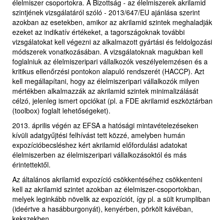
élelmiszer csoportokra. A Bizottság - az élelmiszerek akrilamid
szintjének vizsgálatáról szóló - 2013/647/EU ajánlása szerint
azokban az esetekben, amikor az akrilamid szintek meghaladják
ezeket az indikatív értékeket, a tagországoknak további
vizsgálatokat kell végezni az alkalmazott gyártási és feldolgozási
módszerek vonatkozásában. A vizsgálatoknak magukban kell
foglalniuk az élelmiszeripari vállalkozók veszélyelemzésen és a
kritikus ellenőrzési pontokon alapuló rendszerét (HACCP). Azt
kell megállapítani, hogy az élelmiszeripari vállalkozók milyen
mértékben alkalmazzák az akrilamid szintek minimalizálását
célzó, jelenleg ismert opciókat (pl. a FDE akrilamid eszköztárban
(toolbox) foglalt lehetőségeket).
2013. április végén az EFSA a hatósági mintavételezéseken
kívüli adatgyűjtési felhívást tett közzé, amelyben humán
expozícióbecsléshez kért akrilamid előfordulási adatokat
élelmiszerben az élelmiszeripari vállalkozásoktól és más
érintettektől.
Az általános akrilamid expozíció csökkentéséhez csökkenteni
kell az akrilamid szintet azokban az élelmiszer-csoportokban,
melyek leginkább növelik az expozíciót, így pl. a sült krumpliban
(ideértve a hasábburgonyát), kenyérben, pörkölt kávéban,
kekszekben.