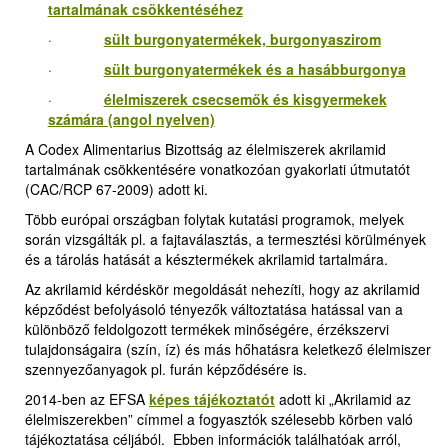
tartalmának csökkentéséhez
·
sült burgonyatermékek, burgonyaszirom
·
sült burgonyatermékek és a hasábburgonya
·
élelmiszerek csecsemők és kisgyermekek
számára (angol nyelven)
A Codex Alimentarius Bizottság az élelmiszerek akrilamid
tartalmának csökkentésére vonatkozóan gyakorlati útmutatót
(CAC/RCP 67-2009) adott ki.
Több európai országban folytak kutatási programok, melyek
során vizsgálták pl. a fajtaválasztás, a termesztési körülmények
és a tárolás hatását a késztermékek akrilamid tartalmára.
Az akrilamid kérdéskör megoldását nehezíti, hogy az akrilamid
képződést befolyásoló tényezők változtatása hatással van a
különböző feldolgozott termékek minőségére, érzékszervi
tulajdonságaira (szín, íz) és más hőhatásra keletkező élelmiszer
szennyezőanyagok pl. furán képződésére is.
2014-ben az EFSA
képes tájékoztatót
adott ki „Akrilamid az
élelmiszerekben” címmel a fogyasztók szélesebb körben való
tájékoztatása céljából. Ebben információk találhatóak arról,