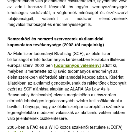
végtermékben való jelenlétének csökkentésére, figyelembe véve
az adott kockázati tényezőt és egyéb szennyezőanyagok
lehetséges kockázatát, a végtermék minőségét és érzékszervi
tulajdonságait, valamint a módszer ellenőrzésének
megvalósíthatóságát és eredményességét is
.
Nemzetközi és nemzeti szervezetek akrilamiddal
kapcsolatos tevékenysége
(2002-től napjainkig)
Az Élelmiszer-tudományi Bizottság (SCF), az élelmiszer-
biztonságot érintő tudományos kérdésekben korábban illetékes
európai szerv, 2002-ben
tudományos véleményt
adott ki,
melyben ismertetette az új svéd tudományos eredményt az
élelmiszerekben előforduló akrilamiddal kapcsolatban. Kísérleti
állatokban az akrilamid genotoxikusnak és rákkeltőnek bizonyult,
ezért az SCF ajánlása alapján az ALARA (As Low As is
Reasonably Achievable) elvnek megfelelően az ésszerűen
elérhető lehetséges legalacsonyabb szintre kell csökkenteni a
bevitelt. Lényege, hogy az élelmiszeripar szereplői a számukra
legmegfelelőbb módszert válasszák az akrilamid véktermékben
való jelenlétének csökkentésére.
2005-ben a FAO és a WHO közös szakértői testülete (JECFA)