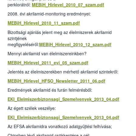
perklorátról:
MEBiH_Hirlevel_2010_07_szam.pdf
2008. évi akrilamid-monitoring eredményei:
MEBiH_Hirlevel_2010_11_szam.pdf
Bizottsági ajánlás jelent meg az élelmiszerek akrilamid
szintjének
megfigyeléséről:
MEBiH_Hirlevel_2010_12_szam.pdf
Mennyi akrilamid van élelmiszereinkben?
MEBiH_Hirlevel_2011_evi_05_szam.pdf
Jelentés az élelmiszerekben mérhető akrilamid szintekről:
MEBiH_Hirlevel_HFSO_Newsletter_2011_06.pdf
Eredmények akrilamid és furán felmérésből:
EKI_Elelmiszerbiztonsagi_Szemelvenyek_2013_04.pdf
Az égett szélek veszélye:
EKI_Elelmiszerbiztonsagi_Szemelvenyek_2013_04.pdf
Az EFSA akrilamidra vonatkozó adatgyűjtési felhívása;
Chipsben lévő akrilamid csökkentése a cél: