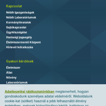
Kapcsolat
Nébih Igazgatóságok
Nébih Laboratóriumok
Kormányhivatalok
Sajtókapcsolat
Ügyfélszolgálat
Hatósági jogsegély
Élelmiszermentő Központ
Hírlevél feliratkozás
Gyakori kérdések
Élelmiszer
Állat
Növény
Laboratóriumok
Labor/Egyéb
Adatkezelési tájékoztatónkban
megismerheti, hogyan
gondoskodunk személyes adatai védelméről. Weboldalunk
cookie-kat (sütiket) használ a jobb felhasználói élmény
érdekében, melynek biztosításához kérjük, kattintson az