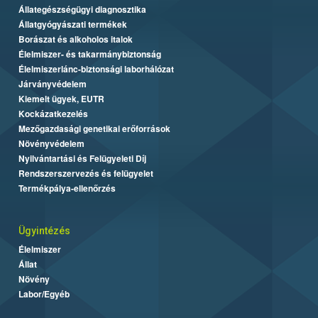
Állategészségügyi diagnosztika
Állatgyógyászati termékek
Borászat és alkoholos italok
Élelmiszer- és takarmánybiztonság
Élelmiszerlánc-biztonsági laborhálózat
Járványvédelem
Kiemelt ügyek, EUTR
Kockázatkezelés
Mezőgazdasági genetikai erőforrások
Növényvédelem
Nyilvántartási és Felügyeleti Díj
Rendszerszervezés és felügyelet
Termékpálya-ellenőrzés
Ügyintézés
Élelmiszer
Állat
Növény
Labor/Egyéb