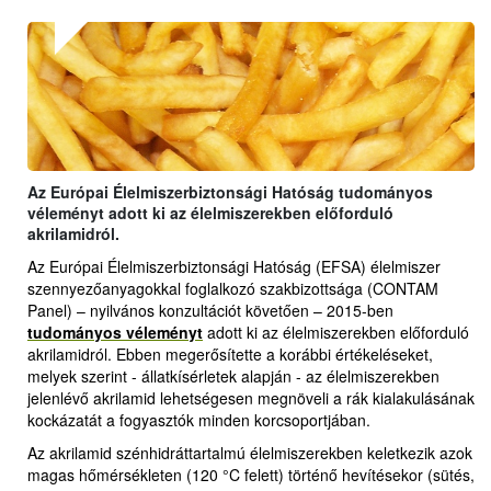
Az Európai Élelmiszerbiztonsági Hatóság tudományos
véleményt adott ki az élelmiszerekben előforduló
akrilamidról.
Az Európai Élelmiszerbiztonsági Hatóság (EFSA) élelmiszer
szennyezőanyagokkal foglalkozó szakbizottsága (CONTAM
Panel) – nyilvános konzultációt követően – 2015-ben
tudományos véleményt
adott ki az élelmiszerekben előforduló
akrilamidról. Ebben megerősítette a korábbi értékeléseket,
melyek szerint - állatkísérletek alapján - az élelmiszerekben
jelenlévő akrilamid lehetségesen megnöveli a rák kialakulásának
kockázatát a fogyasztók minden korcsoportjában.
Az akrilamid szénhidráttartalmú élelmiszerekben keletkezik azok
magas hőmérsékleten (120 °C felett) történő hevítésekor (sütés,