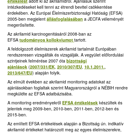
értékelést
adott ki az akrilamidról. Ajánlásuk szerint
intézkedéseket kell tenni az étrendi bevitel csökkentése
érdekében. Az Európai Élelmiszerbiztonsági Hatóság (EFSA)
2005-ben megjelent
állásfoglalásában
a JECFA véleményét
megerősítette.
Az akrilamid karcinogenitásáról 2008-ban az
EFSA
tudományos kollokviumot
tartott.
A feldolgozott élelmiszerek akrilamid tartalmát Európában
rendszeresen vizsgálták és vizsgálják. A vegyület előfordulási
szintjeinek felmérése 2007 óta
bizottsági
ajánlások
(
2007/331/EK
,
2010/307/EU
,
10.1.2011.
,
2013/647/EU
)
alapján folyik.
Az elmúlt években az akrilamid monitoring adatokat az
ajánlásokban foglaltak szerint Magyarországról a NÉBIH rendre
megküldte az EFSA adatbázisába.
A monitoring eredményekről
EFSA értékelések
k
észültek és
jelentek meg 2009-ben, 2010-ben, 2011-ben, 2012-ben és
2015-ben.
Az említett EFSA értékelések alapján a Bizottság ún. indikatív
akrilamid értékeket határozott meg az egyes élelmiszerekre,