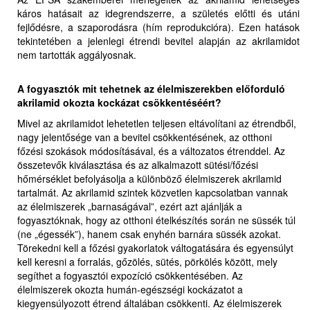
káros hatásait az idegrendszerre, a születés előtti és utáni
fejlődésre, a szaporodásra (hím reprodukcióra). Ezen hatások
tekintetében a jelenlegi étrendi bevitel alapján az akrilamidot
nem tartották aggályosnak.
A fogyasztók mit tehetnek az élelmiszerekben előforduló
akrilamid okozta kockázat csökkentéséért?
Mivel az akrilamidot lehetetlen teljesen eltávolítani az étrendből,
nagy jelentősége van a bevitel csökkentésének, az otthoni
főzési szokások módosításával, és a változatos étrenddel. Az
összetevők kiválasztása és az alkalmazott sütési/főzési
hőmérséklet befolyásolja a különböző élelmiszerek akrilamid
tartalmát. Az akrilamid szintek közvetlen kapcsolatban vannak
az élelmiszerek „barnaságával”, ezért azt ajánlják a
fogyasztóknak, hogy az otthoni ételkészítés során ne süssék túl
(ne „égessék”), hanem csak enyhén barnára süssék azokat.
Törekedni kell a főzési gyakorlatok váltogatására és egyensúlyt
kell keresni a forralás, gőzölés, sütés, pörkölés között, mely
segíthet a fogyasztói expozíció csökkentésében. Az
élelmiszerek okozta humán-egészségi kockázatot a
kiegyensúlyozott étrend általában csökkenti. Az élelmiszerek