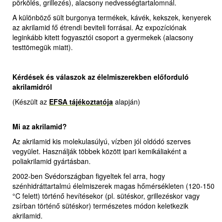
pörkölés, grillezés), alacsony nedvességtartalomnál.
A különböző sült burgonya termékek, kávék, kekszek, kenyerek
az akrilamid fő étrendi beviteli forrásai. Az expozíciónak
leginkább kitett fogyasztói csoport a gyermekek (alacsony
testtömegük miatt).
Kérdések és válaszok az élelmiszerekben előforduló
akrilamidról
(Készült az
EFSA tájékoztatója
alapján)
Mi az akrilamid?
Az akrilamid kis molekulasúlyú, vízben jól oldódó szerves
vegyület. Használják többek között ipari kemikáliaként a
poliakrilamid gyártásban.
2002-ben Svédországban figyeltek fel arra, hogy
szénhidráttartalmú élelmiszerek magas hőmérsékleten (120-150
°C felett) történő hevítésekor (pl. sütéskor, grillezéskor vagy
zsírban történő sütéskor) természetes módon keletkezik
akrilamid.