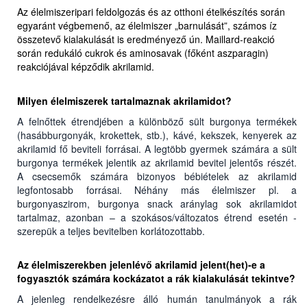
Az élelmiszeripari feldolgozás és az otthoni ételkészítés során
egyaránt végbemenő, az élelmiszer „barnulását”, számos íz
összetevő kialakulását is eredményező ún. Maillard-reakció
során redukáló cukrok és aminosavak (főként aszparagin)
reakciójával képződik akrilamid.
Milyen élelmiszerek tartalmaznak akrilamidot?
A felnőttek étrendjében a különböző sült burgonya termékek
(hasábburgonyák, krokettek, stb.), kávé, kekszek, kenyerek az
akrilamid fő beviteli forrásai. A legtöbb gyermek számára a sült
burgonya termékek jelentik az akrilamid bevitel jelentős részét.
A csecsemők számára bizonyos bébiételek az akrilamid
legfontosabb forrásai. Néhány más élelmiszer pl. a
burgonyaszirom, burgonya snack aránylag sok akrilamidot
tartalmaz, azonban – a szokásos/változatos étrend esetén -
szerepük a teljes bevitelben korlátozottabb.
Az élelmiszerekben jelenlévő akrilamid jelent(het)-e a
fogyasztók számára kockázatot a rák kialakulását tekintve?
A jelenleg rendelkezésre álló humán tanulmányok a rák