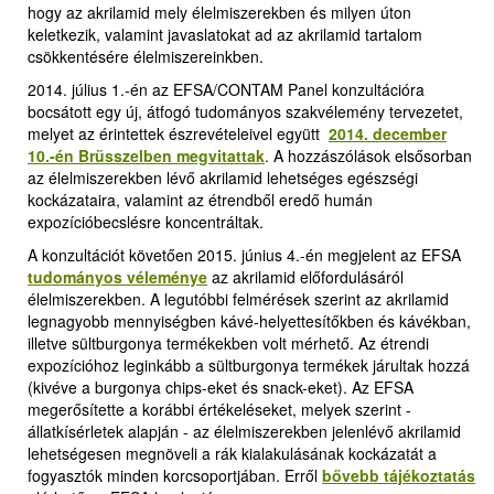
hogy az akrilamid mely élelmiszerekben és milyen úton
keletkezik, valamint javaslatokat ad az akrilamid tartalom
csökkentésére élelmiszereinkben.
2014. július 1.-én az EFSA/CONTAM Panel konzultációra
bocsátott egy új, átfogó tudományos szakvélemény tervezetet,
melyet az érintettek észrevételeivel együtt
2014. december
10.-én Brüsszelben megvitattak
.
A hozzászólások elsősorban
az élelmiszerekben lévő akrilamid lehetséges egészségi
kockázataira, valamint az étrendből eredő humán
expozícióbecslésre koncentráltak.
A konzultációt követően 2015. június 4.-én megjelent az EFSA
tudományos véleménye
az akrilamid előfordulásáról
élelmiszerekben. A legutóbbi felmérések szerint az akrilamid
legnagyobb mennyiségben kávé-helyettesítőkben és kávékban,
illetve sültburgonya termékekben volt mérhető. Az étrendi
expozícióhoz leginkább a sültburgonya termékek járultak hozzá
(kivéve a burgonya chips-eket és snack-eket). Az EFSA
megerősítette a korábbi értékeléseket, melyek szerint -
állatkísérletek alapján - az élelmiszerekben jelenlévő akrilamid
lehetségesen megnöveli a rák kialakulásának kockázatát a
fogyasztók minden korcsoportjában. Erről
bővebb tájékoztatás