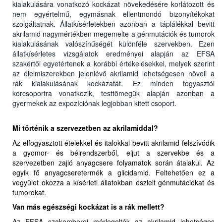
kialakulására vonatkozó kockázat növekedésére korlátozott és
nem egyértelmű, egymásnak ellentmondó bizonyítékokat
szolgáltatnak. Állatkísérletekben azonban a táplálékkal bevitt
akrilamid nagymértékben megemelte a génmutációk és tumorok
kialakulásának valószínűségét különféle szervekben. Ezen
állatkísérletes vizsgálatok eredményei alapján az EFSA
szakértői egyetértenek a korábbi értékelésekkel, melyek szerint
az élelmiszerekben jelenlévő akrilamid lehetségesen növeli a
rák kialakulásának kockázatát. Ez minden fogyasztói
korcsoportra vonatkozik, testtömegük alapján azonban a
gyermekek az expozíciónak legjobban kitett csoport.
Mi történik a szervezetben az akrilamiddal?
Az elfogyasztott ételekkel és italokkal bevitt akrilamid felszívódik
a gyomor- és bélrendszerből, eljut a szervekbe és a
szervezetben zajló anyagcsere folyamatok során átalakul. Az
egyik fő anyagcseretermék a glicidamid. Feltehetően ez a
vegyület okozza a kísérleti állatokban észlelt génmutációkat és
tumorokat.
Van más egészségi kockázat is a rák mellett?
Az EFSA szakemberei mérlegelték az akrilamid lehetséges