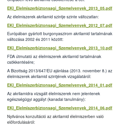
EKI_Elelmiszerbiztonsagi_Szemelvenyek_2013_05.pdf
Az élelmiszerek akrilamid szintje szinte változatlan:
EKI_Elelmiszerbiztonsagi_Szemelvenyek_2012_07.pdf
Európában gyártott burgonyaszirom akrilamid tartalmának
változása 2002 és 2011 között:
EKI_Elelmiszerbiztonsagi_Szemelvenyek_2013_10.pdf
FDA útmutató az élelmiszerek akrilamid tartalmának
csökkentésére;
A Bizottság 2013/647/EU ajánlása (2013. november 8.) az
élelmiszerek akrilamid szintjének vizsgálatáról:
EKI_Elelmiszerbiztonsagi_Szemelvenyek_2014_01.pdf
Az akrilamidra vizsgált élelmiszerek nem jelentenek
egészségügyi aggályt (kanadai tanulmány):
EKI_Elelmiszerbiztonsagi_Szemelvenyek_2014_06.pdf
Nyilvános konzultáció az akrilamid élelmiszerben való
előfordulásáról: