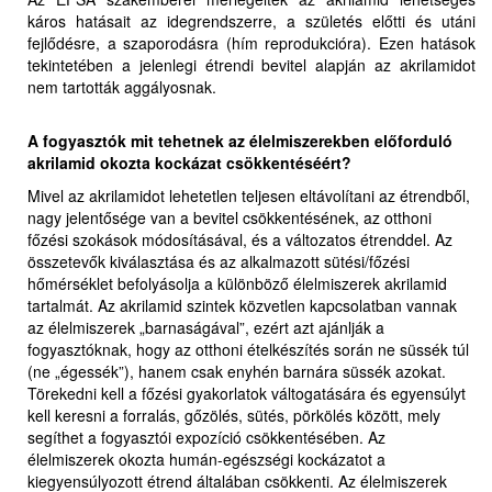
káros hatásait az idegrendszerre, a születés előtti és utáni
fejlődésre, a szaporodásra (hím reprodukcióra). Ezen hatások
tekintetében a jelenlegi étrendi bevitel alapján az akrilamidot
nem tartották aggályosnak.
A fogyasztók mit tehetnek az élelmiszerekben előforduló
akrilamid okozta kockázat csökkentéséért?
Mivel az akrilamidot lehetetlen teljesen eltávolítani az étrendből,
nagy jelentősége van a bevitel csökkentésének, az otthoni
főzési szokások módosításával, és a változatos étrenddel. Az
összetevők kiválasztása és az alkalmazott sütési/főzési
hőmérséklet befolyásolja a különböző élelmiszerek akrilamid
tartalmát. Az akrilamid szintek közvetlen kapcsolatban vannak
az élelmiszerek „barnaságával”, ezért azt ajánlják a
fogyasztóknak, hogy az otthoni ételkészítés során ne süssék túl
(ne „égessék”), hanem csak enyhén barnára süssék azokat.
Törekedni kell a főzési gyakorlatok váltogatására és egyensúlyt
kell keresni a forralás, gőzölés, sütés, pörkölés között, mely
segíthet a fogyasztói expozíció csökkentésében. Az
élelmiszerek okozta humán-egészségi kockázatot a
kiegyensúlyozott étrend általában csökkenti. Az élelmiszerek