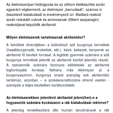
Az élelmiszeripari feldolgozás és az otthoni ételkészítés során
egyaránt végbemenő, az élelmiszer „barnulását”, számos íz
összetevő kialakulását is eredményező ún. Maillard-reakció
során redukáló cukrok és aminosavak (főként aszparagin)
reakciójával képződik akrilamid.
Milyen élelmiszerek tartalmaznak akrilamidot?
A felnőttek étrendjében a különböző sült burgonya termékek
(hasábburgonyák, krokettek, stb.), kávé, kekszek, kenyerek az
akrilamid fő beviteli forrásai. A legtöbb gyermek számára a sült
burgonya termékek jelentik az akrilamid bevitel jelentős részét.
A csecsemők számára bizonyos bébiételek az akrilamid
legfontosabb forrásai. Néhány más élelmiszer pl. a
burgonyaszirom, burgonya snack aránylag sok akrilamidot
tartalmaz, azonban – a szokásos/változatos étrend esetén -
szerepük a teljes bevitelben korlátozottabb.
Az élelmiszerekben jelenlévő akrilamid jelent(het)-e a
fogyasztók számára kockázatot a rák kialakulását tekintve?
A jelenleg rendelkezésre álló humán tanulmányok a rák