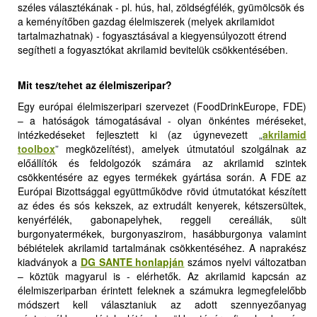
széles választékának - pl. hús, hal, zöldségfélék, gyümölcsök és
a keményítőben gazdag élelmiszerek (melyek akrilamidot
tartalmazhatnak) - fogyasztásával a kiegyensúlyozott étrend
segítheti a fogyasztókat akrilamid bevitelük csökkentésében.
Mit tesz/tehet az élelmiszeripar?
Egy európai élelmiszeripari szervezet (FoodDrinkEurope, FDE)
– a hatóságok támogatásával - olyan önkéntes méréseket,
intézkedéseket fejlesztett ki (az úgynevezett
„
akrilamid
toolbox
”
megközelítést), amelyek útmutatóul szolgálnak az
előállítók és feldolgozók számára az akrilamid szintek
csökkentésére az egyes termékek gyártása során. A FDE az
Európai Bizottsággal együttműködve rövid útmutatókat készített
az édes és sós kekszek, az extrudált kenyerek, kétszersültek,
kenyérfélék, gabonapelyhek, reggeli cereáliák, sült
burgonyatermékek, burgonyaszirom, hasábburgonya valamint
bébiételek akrilamid tartalmának csökkentéséhez. A naprakész
kiadványok a
DG SANTE honlapján
számos nyelvi változatban
– köztük magyarul is - elérhetők. Az akrilamid kapcsán az
élelmiszeriparban érintett feleknek a számukra legmegfelelőbb
módszert kell választaniuk az adott szennyezőanyag