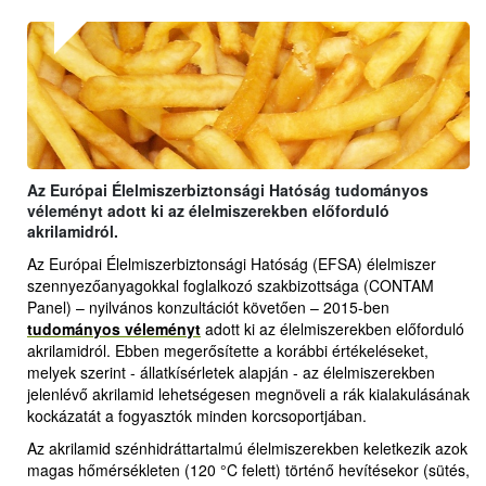
Az Európai Élelmiszerbiztonsági Hatóság tudományos
véleményt adott ki az élelmiszerekben előforduló
akrilamidról.
Az Európai Élelmiszerbiztonsági Hatóság (EFSA) élelmiszer
szennyezőanyagokkal foglalkozó szakbizottsága (CONTAM
Panel) – nyilvános konzultációt követően – 2015-ben
tudományos véleményt
adott ki az élelmiszerekben előforduló
akrilamidról. Ebben megerősítette a korábbi értékeléseket,
melyek szerint - állatkísérletek alapján - az élelmiszerekben
jelenlévő akrilamid lehetségesen megnöveli a rák kialakulásának
kockázatát a fogyasztók minden korcsoportjában.
Az akrilamid szénhidráttartalmú élelmiszerekben keletkezik azok
magas hőmérsékleten (120 °C felett) történő hevítésekor (sütés,