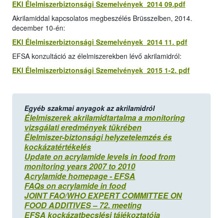
EKI Élelmiszerbiztonsági Szemelvények 2014 09.pdf
Akrilamiddal kapcsolatos megbeszélés Brüsszelben, 2014.
december 10-én:
EKI Élelmiszerbiztonsági Szemelvények 2014 11. pdf
EFSA konzultáció az élelmiszerekben lévő akrilamidról:
EKI Élelmiszerbiztonsági Szemelvények 2015 1-2. pdf
Egyéb szakmai anyagok az akrilamidról
Élelmiszerek akrilamidtartalma a monitoring
vizsgálati eredmények tükrében
Élelmiszer-biztonsági helyzetelemzés és
kockázatértékelés
Update on acrylamide levels in food from
monitoring years 2007 to 2010
Acrylamide homepage - EFSA
FAQs on acrylamide in food
JOINT FAO/WHO EXPERT COMMITTEE ON
FOOD ADDITIVES – 72. meeting
EFSA kockázatbecslési tájékoztatója