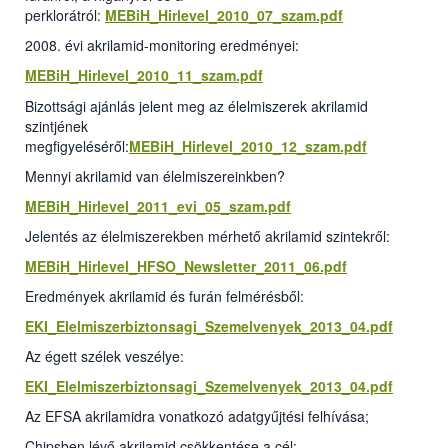
perklorátról:
MEBiH_Hirlevel_2010_07_szam.pdf
2008. évi akrilamid-monitoring eredményei:
MEBiH_Hirlevel_2010_11_szam.pdf
Bizottsági ajánlás jelent meg az élelmiszerek akrilamid
szintjének
megfigyeléséről:
MEBiH_Hirlevel_2010_12_szam.pdf
Mennyi akrilamid van élelmiszereinkben?
MEBiH_Hirlevel_2011_evi_05_szam.pdf
Jelentés az élelmiszerekben mérhető akrilamid szintekről:
MEBiH_Hirlevel_HFSO_Newsletter_2011_06.pdf
Eredmények akrilamid és furán felmérésből:
EKI_Elelmiszerbiztonsagi_Szemelvenyek_2013_04.pdf
Az égett szélek veszélye:
EKI_Elelmiszerbiztonsagi_Szemelvenyek_2013_04.pdf
Az EFSA akrilamidra vonatkozó adatgyűjtési felhívása;
Chipsben lévő akrilamid csökkentése a cél: