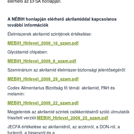
elérhető az EFSA honlapján.
A NÉBIH honlapján elérhető akrilamiddal kapcsolatos
további információk
Élelmiszerek akrilamid szintjének értékelése:
MEBiH_Hirlevel_2009_16_szam.pdf
Glycidamid chipsben:
MEBiH_Hirlevel_2009_8_szam.pdf
Szeminárium az akrilamid élelmiszer-biztonsági jelentőségéről:
MEBiH_Hirlevel_2009_29_szam.pdf
Codex Alimentarius Bizottság fő témái: akrilamid, PAH és
melamin:
MEBiH_Hirlevel_2009_22_szam.pdf
Megjelentek az akrilamid szintek csökkentéséről szóló útmutatók
frissített verziói:
MEBiH_Hirlevel_2009_25_szam.pdf
JECFA értékelése az akrilamidról, az arzénról, a DON-ról, a
furánról, a higanyról és a