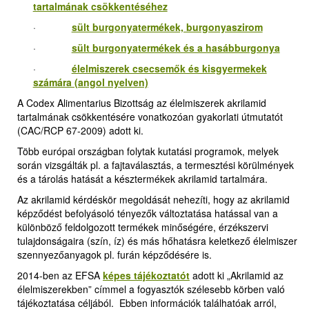
tartalmának csökkentéséhez
·
sült burgonyatermékek, burgonyaszirom
·
sült burgonyatermékek és a hasábburgonya
·
élelmiszerek csecsemők és kisgyermekek
számára (angol nyelven)
A Codex Alimentarius Bizottság az élelmiszerek akrilamid
tartalmának csökkentésére vonatkozóan gyakorlati útmutatót
(CAC/RCP 67-2009) adott ki.
Több európai országban folytak kutatási programok, melyek
során vizsgálták pl. a fajtaválasztás, a termesztési körülmények
és a tárolás hatását a késztermékek akrilamid tartalmára.
Az akrilamid kérdéskör megoldását nehezíti, hogy az akrilamid
képződést befolyásoló tényezők változtatása hatással van a
különböző feldolgozott termékek minőségére, érzékszervi
tulajdonságaira (szín, íz) és más hőhatásra keletkező élelmiszer
szennyezőanyagok pl. furán képződésére is.
2014-ben az EFSA
képes tájékoztatót
adott ki „Akrilamid az
élelmiszerekben” címmel a fogyasztók szélesebb körben való
tájékoztatása céljából. Ebben információk találhatóak arról,