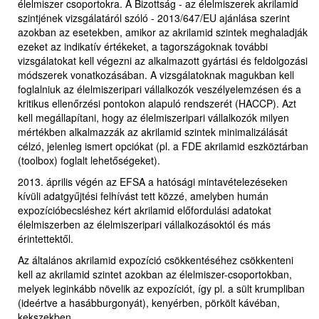
élelmiszer csoportokra. A Bizottság - az élelmiszerek akrilamid
szintjének vizsgálatáról szóló - 2013/647/EU ajánlása szerint
azokban az esetekben, amikor az akrilamid szintek meghaladják
ezeket az indikatív értékeket, a tagországoknak további
vizsgálatokat kell végezni az alkalmazott gyártási és feldolgozási
módszerek vonatkozásában. A vizsgálatoknak magukban kell
foglalniuk az élelmiszeripari vállalkozók veszélyelemzésen és a
kritikus ellenőrzési pontokon alapuló rendszerét (HACCP). Azt
kell megállapítani, hogy az élelmiszeripari vállalkozók milyen
mértékben alkalmazzák az akrilamid szintek minimalizálását
célzó, jelenleg ismert opciókat (pl. a FDE akrilamid eszköztárban
(toolbox) foglalt lehetőségeket).
2013. április végén az EFSA a hatósági mintavételezéseken
kívüli adatgyűjtési felhívást tett közzé, amelyben humán
expozícióbecsléshez kért akrilamid előfordulási adatokat
élelmiszerben az élelmiszeripari vállalkozásoktól és más
érintettektől.
Az általános akrilamid expozíció csökkentéséhez csökkenteni
kell az akrilamid szintet azokban az élelmiszer-csoportokban,
melyek leginkább növelik az expozíciót, így pl. a sült krumpliban
(ideértve a hasábburgonyát), kenyérben, pörkölt kávéban,
kekszekben.