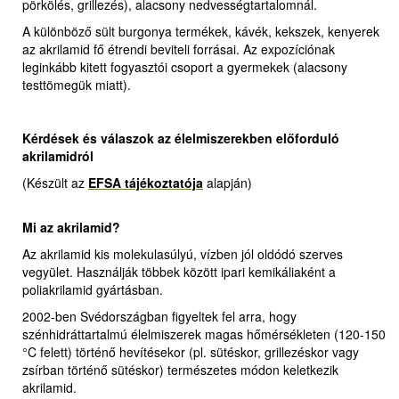
pörkölés, grillezés), alacsony nedvességtartalomnál.
A különböző sült burgonya termékek, kávék, kekszek, kenyerek
az akrilamid fő étrendi beviteli forrásai. Az expozíciónak
leginkább kitett fogyasztói csoport a gyermekek (alacsony
testtömegük miatt).
Kérdések és válaszok az élelmiszerekben előforduló
akrilamidról
(Készült az
EFSA tájékoztatója
alapján)
Mi az akrilamid?
Az akrilamid kis molekulasúlyú, vízben jól oldódó szerves
vegyület. Használják többek között ipari kemikáliaként a
poliakrilamid gyártásban.
2002-ben Svédországban figyeltek fel arra, hogy
szénhidráttartalmú élelmiszerek magas hőmérsékleten (120-150
°C felett) történő hevítésekor (pl. sütéskor, grillezéskor vagy
zsírban történő sütéskor) természetes módon keletkezik
akrilamid.