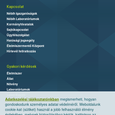
Kapcsolat
Nébih Igazgatóságok
Nébih Laboratóriumok
Kormányhivatalok
Sajtókapcsolat
Ügyfélszolgálat
Hatósági jogsegély
Élelmiszermentő Központ
Hírlevél feliratkozás
Gyakori kérdések
Élelmiszer
Állat
Növény
Laboratóriumok
Labor/Egyéb
Adatkezelési tájékoztatónkban
megismerheti, hogyan
gondoskodunk személyes adatai védelméről. Weboldalunk
cookie-kat (sütiket) használ a jobb felhasználói élmény
érdekében, melynek biztosításához kérjük, kattintson az