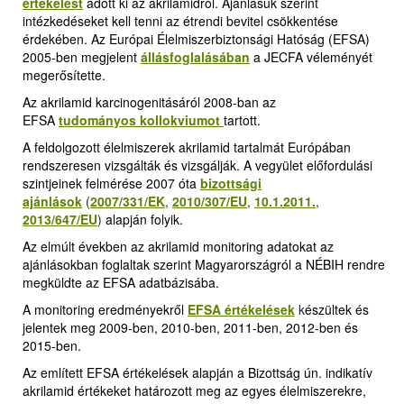
értékelést
adott ki az akrilamidról. Ajánlásuk szerint
intézkedéseket kell tenni az étrendi bevitel csökkentése
érdekében. Az Európai Élelmiszerbiztonsági Hatóság (EFSA)
2005-ben megjelent
állásfoglalásában
a JECFA véleményét
megerősítette.
Az akrilamid karcinogenitásáról 2008-ban az
EFSA
tudományos kollokviumot
tartott.
A feldolgozott élelmiszerek akrilamid tartalmát Európában
rendszeresen vizsgálták és vizsgálják. A vegyület előfordulási
szintjeinek felmérése 2007 óta
bizottsági
ajánlások
(
2007/331/EK
,
2010/307/EU
,
10.1.2011.
,
2013/647/EU
)
alapján folyik.
Az elmúlt években az akrilamid monitoring adatokat az
ajánlásokban foglaltak szerint Magyarországról a NÉBIH rendre
megküldte az EFSA adatbázisába.
A monitoring eredményekről
EFSA értékelések
k
észültek és
jelentek meg 2009-ben, 2010-ben, 2011-ben, 2012-ben és
2015-ben.
Az említett EFSA értékelések alapján a Bizottság ún. indikatív
akrilamid értékeket határozott meg az egyes élelmiszerekre,