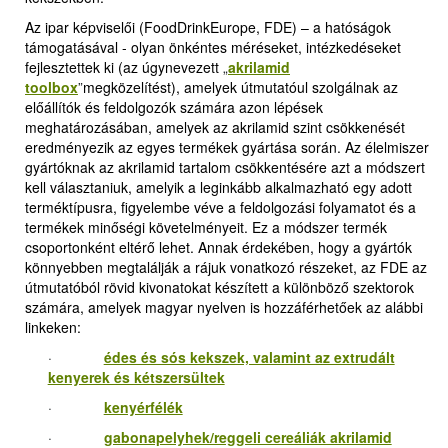
Az ipar képviselői (FoodDrinkEurope, FDE) – a hatóságok
támogatásával - olyan önkéntes méréseket, intézkedéseket
fejlesztettek ki (az úgynevezett
„
akrilamid
toolbox
”
megközelítést), amelyek útmutatóul szolgálnak az
előállítók és feldolgozók számára azon lépések
meghatározásában, amelyek az akrilamid szint csökkenését
eredményezik az egyes termékek gyártása során. Az élelmiszer
gyártóknak az akrilamid tartalom csökkentésére azt a módszert
kell választaniuk, amelyik a leginkább alkalmazható egy adott
terméktípusra, figyelembe véve a feldolgozási folyamatot és a
termékek minőségi követelményeit. Ez a módszer termék
csoportonként eltérő lehet. Annak érdekében, hogy a gyártók
könnyebben megtalálják a rájuk vonatkozó részeket, az FDE az
útmutatóból rövid kivonatokat készített a különböző szektorok
számára, amelyek magyar nyelven is hozzáférhetőek az alábbi
linkeken:
·
édes és sós kekszek, valamint az extrudált
kenyerek és kétszersültek
·
kenyérfélék
·
gabonapelyhek/reggeli cereáliák akrilamid