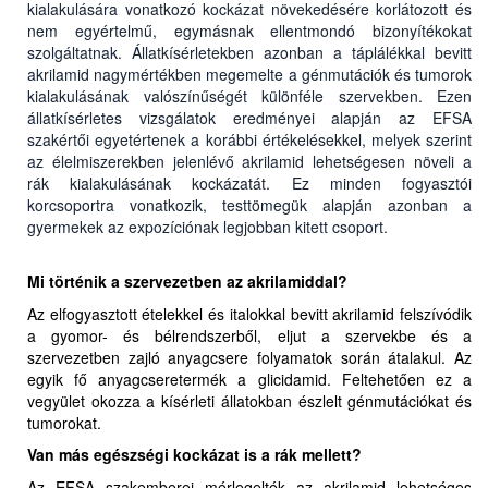
kialakulására vonatkozó kockázat növekedésére korlátozott és
nem egyértelmű, egymásnak ellentmondó bizonyítékokat
szolgáltatnak. Állatkísérletekben azonban a táplálékkal bevitt
akrilamid nagymértékben megemelte a génmutációk és tumorok
kialakulásának valószínűségét különféle szervekben. Ezen
állatkísérletes vizsgálatok eredményei alapján az EFSA
szakértői egyetértenek a korábbi értékelésekkel, melyek szerint
az élelmiszerekben jelenlévő akrilamid lehetségesen növeli a
rák kialakulásának kockázatát. Ez minden fogyasztói
korcsoportra vonatkozik, testtömegük alapján azonban a
gyermekek az expozíciónak legjobban kitett csoport.
Mi történik a szervezetben az akrilamiddal?
Az elfogyasztott ételekkel és italokkal bevitt akrilamid felszívódik
a gyomor- és bélrendszerből, eljut a szervekbe és a
szervezetben zajló anyagcsere folyamatok során átalakul. Az
egyik fő anyagcseretermék a glicidamid. Feltehetően ez a
vegyület okozza a kísérleti állatokban észlelt génmutációkat és
tumorokat.
Van más egészségi kockázat is a rák mellett?
Az EFSA szakemberei mérlegelték az akrilamid lehetséges