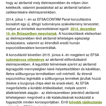
hogy az akrilamid mely élelmiszerekben és milyen úton
keletkezik, valamint javaslatokat ad az akrilamid tartalom
csökkentésére élelmiszereinkben.
2014. július 1.-én az EFSA/CONTAM Panel konzultációra
bocsátott egy új, átfogó tudományos szakvélemény tervezetet,
melyet az érintettek észrevételeivel együtt
2014. december
10.-én Brüsszelben megvitattak
.
A hozzászólások elsősorban
az élelmiszerekben lévő akrilamid lehetséges egészségi
kockázataira, valamint az étrendből eredő humán
expozícióbecslésre koncentráltak.
A konzultációt követően 2015. június 4.-én megjelent az EFSA
tudományos véleménye
az akrilamid előfordulásáról
élelmiszerekben. A legutóbbi felmérések szerint az akrilamid
legnagyobb mennyiségben kávé-helyettesítőkben és kávékban,
illetve sültburgonya termékekben volt mérhető. Az étrendi
expozícióhoz leginkább a sültburgonya termékek járultak hozzá
(kivéve a burgonya chips-eket és snack-eket). Az EFSA
megerősítette a korábbi értékeléseket, melyek szerint -
állatkísérletek alapján - az élelmiszerekben jelenlévő akrilamid
lehetségesen megnöveli a rák kialakulásának kockázatát a
fogyasztók minden korcsoportjában. Erről
bővebb tájékoztatás