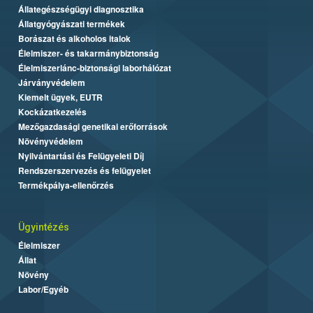
Állategészségügyi diagnosztika
Állatgyógyászati termékek
Borászat és alkoholos italok
Élelmiszer- és takarmánybiztonság
Élelmiszerlánc-biztonsági laborhálózat
Járványvédelem
Kiemelt ügyek, EUTR
Kockázatkezelés
Mezőgazdasági genetikai erőforrások
Növényvédelem
Nyilvántartási és Felügyeleti Díj
Rendszerszervezés és felügyelet
Termékpálya-ellenőrzés
Ügyintézés
Élelmiszer
Állat
Növény
Labor/Egyéb