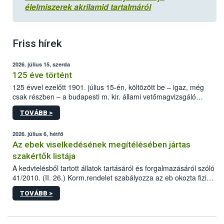
élelmiszerek akrilamid tartalmáról
Friss hírek
2026. július 15, szerda
125 éve történt
125 évvel ezelőtt 1901. július 15-én, költözött be – igaz, még
csak részben – a budapesti m. kir. állami vetőmagvizsgáló
állomás a Kis Rókus utca 15. szám alatti, Czigler Győző által
TOVÁBB >
tervezett új épületébe.
2026. július 6, hétfő
Az ebek viselkedésének megítélésében jártas
szakértők listája
A kedvtelésből tartott állatok tartásáról és forgalmazásáról szóló
41/2010. (II. 26.) Korm.rendelet szabályozza az eb okozta fizikai
sérülés, illetve ennek veszélye keletkezésekor felmerülő
TOVÁBB >
hatósági feladatokat, valamint a veszélyes eb tartását és annak
engedélyezését. Ezen eljárások során szükség esetén be kell
vonni az ebek viselkedésének megítélésében jártas szakértőt.