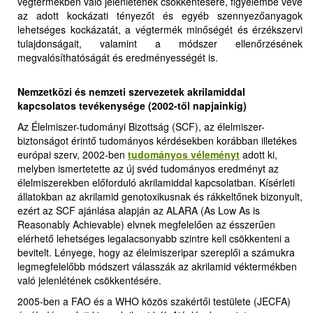
végtermékben való jelenlétének csökkentésére, figyelembe véve
az adott kockázati tényezőt és egyéb szennyezőanyagok
lehetséges kockázatát, a végtermék minőségét és érzékszervi
tulajdonságait, valamint a módszer ellenőrzésének
megvalósíthatóságát és eredményességét is
.
Nemzetközi és nemzeti szervezetek akrilamiddal
kapcsolatos tevékenysége
(2002-től napjainkig)
Az Élelmiszer-tudományi Bizottság (SCF), az élelmiszer-
biztonságot érintő tudományos kérdésekben korábban illetékes
európai szerv, 2002-ben
tudományos véleményt
adott ki,
melyben ismertetette az új svéd tudományos eredményt az
élelmiszerekben előforduló akrilamiddal kapcsolatban. Kísérleti
állatokban az akrilamid genotoxikusnak és rákkeltőnek bizonyult,
ezért az SCF ajánlása alapján az ALARA (As Low As is
Reasonably Achievable) elvnek megfelelően az ésszerűen
elérhető lehetséges legalacsonyabb szintre kell csökkenteni a
bevitelt. Lényege, hogy az élelmiszeripar szereplői a számukra
legmegfelelőbb módszert válasszák az akrilamid véktermékben
való jelenlétének csökkentésére.
2005-ben a FAO és a WHO közös szakértői testülete (JECFA)