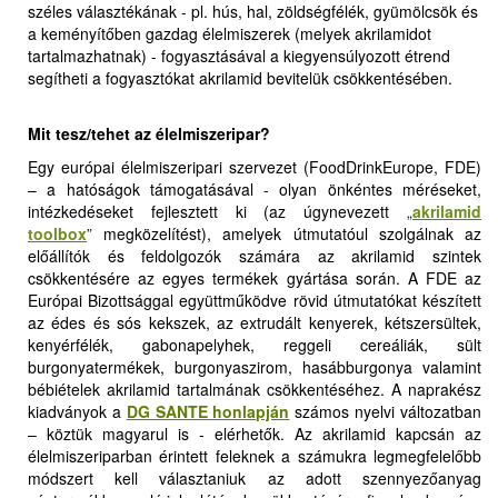
széles választékának - pl. hús, hal, zöldségfélék, gyümölcsök és
a keményítőben gazdag élelmiszerek (melyek akrilamidot
tartalmazhatnak) - fogyasztásával a kiegyensúlyozott étrend
segítheti a fogyasztókat akrilamid bevitelük csökkentésében.
Mit tesz/tehet az élelmiszeripar?
Egy európai élelmiszeripari szervezet (FoodDrinkEurope, FDE)
– a hatóságok támogatásával - olyan önkéntes méréseket,
intézkedéseket fejlesztett ki (az úgynevezett
„
akrilamid
toolbox
”
megközelítést), amelyek útmutatóul szolgálnak az
előállítók és feldolgozók számára az akrilamid szintek
csökkentésére az egyes termékek gyártása során. A FDE az
Európai Bizottsággal együttműködve rövid útmutatókat készített
az édes és sós kekszek, az extrudált kenyerek, kétszersültek,
kenyérfélék, gabonapelyhek, reggeli cereáliák, sült
burgonyatermékek, burgonyaszirom, hasábburgonya valamint
bébiételek akrilamid tartalmának csökkentéséhez. A naprakész
kiadványok a
DG SANTE honlapján
számos nyelvi változatban
– köztük magyarul is - elérhetők. Az akrilamid kapcsán az
élelmiszeriparban érintett feleknek a számukra legmegfelelőbb
módszert kell választaniuk az adott szennyezőanyag