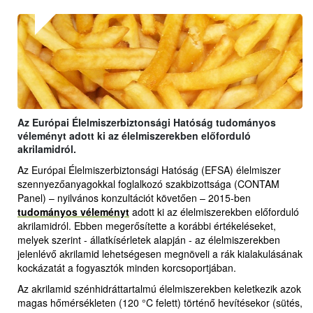
Az Európai Élelmiszerbiztonsági Hatóság tudományos
véleményt adott ki az élelmiszerekben előforduló
akrilamidról.
Az Európai Élelmiszerbiztonsági Hatóság (EFSA) élelmiszer
szennyezőanyagokkal foglalkozó szakbizottsága (CONTAM
Panel) – nyilvános konzultációt követően – 2015-ben
tudományos véleményt
adott ki az élelmiszerekben előforduló
akrilamidról. Ebben megerősítette a korábbi értékeléseket,
melyek szerint - állatkísérletek alapján - az élelmiszerekben
jelenlévő akrilamid lehetségesen megnöveli a rák kialakulásának
kockázatát a fogyasztók minden korcsoportjában.
Az akrilamid szénhidráttartalmú élelmiszerekben keletkezik azok
magas hőmérsékleten (120 °C felett) történő hevítésekor (sütés,