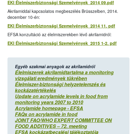
EKI Élelmiszerbiztonsági Szemelvények 2014 09.pdf
Akrilamiddal kapcsolatos megbeszélés Brüsszelben, 2014.
december 10-én:
EKI Élelmiszerbiztonsági Szemelvények 2014 11. pdf
EFSA konzultáció az élelmiszerekben lévő akrilamidról:
EKI Élelmiszerbiztonsági Szemelvények 2015 1-2. pdf
Egyéb szakmai anyagok az akrilamidról
Élelmiszerek akrilamidtartalma a monitoring
vizsgálati eredmények tükrében
Élelmiszer-biztonsági helyzetelemzés és
kockázatértékelés
Update on acrylamide levels in food from
monitoring years 2007 to 2010
Acrylamide homepage - EFSA
FAQs on acrylamide in food
JOINT FAO/WHO EXPERT COMMITTEE ON
FOOD ADDITIVES – 72. meeting
EFSA kockázatbecslési tájékoztatója