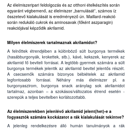
Az élelmiszeripari feldolgozás és az otthoni ételkészítés során
egyaránt végbemenő, az élelmiszer „barnulását”, számos íz
összetevő kialakulását is eredményező ún. Maillard-reakció
során redukáló cukrok és aminosavak (főként aszparagin)
reakciójával képződik akrilamid.
Milyen élelmiszerek tartalmaznak akrilamidot?
A felnőttek étrendjében a különböző sült burgonya termékek
(hasábburgonyák, krokettek, stb.), kávé, kekszek, kenyerek az
akrilamid fő beviteli forrásai. A legtöbb gyermek számára a sült
burgonya termékek jelentik az akrilamid bevitel jelentős részét.
A csecsemők számára bizonyos bébiételek az akrilamid
legfontosabb forrásai. Néhány más élelmiszer pl. a
burgonyaszirom, burgonya snack aránylag sok akrilamidot
tartalmaz, azonban – a szokásos/változatos étrend esetén -
szerepük a teljes bevitelben korlátozottabb.
Az élelmiszerekben jelenlévő akrilamid jelent(het)-e a
fogyasztók számára kockázatot a rák kialakulását tekintve?
A jelenleg rendelkezésre álló humán tanulmányok a rák