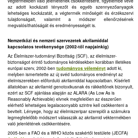
végtermékben való jelenlétének csökkentésére, figyelembe véve
az adott kockázati tényezőt és egyéb szennyezőanyagok
lehetséges kockázatát, a végtermék minőségét és érzékszervi
tulajdonságait, valamint a módszer ellenőrzésének
megvalósíthatóságát és eredményességét is
.
Nemzetközi és nemzeti szervezetek akrilamiddal
kapcsolatos tevékenysége
(2002-től napjainkig)
Az Élelmiszer-tudományi Bizottság (SCF), az élelmiszer-
biztonságot érintő tudományos kérdésekben korábban illetékes
európai szerv, 2002-ben
tudományos véleményt
adott ki,
melyben ismertetette az új svéd tudományos eredményt az
élelmiszerekben előforduló akrilamiddal kapcsolatban. Kísérleti
állatokban az akrilamid genotoxikusnak és rákkeltőnek bizonyult,
ezért az SCF ajánlása alapján az ALARA (As Low As is
Reasonably Achievable) elvnek megfelelően az ésszerűen
elérhető lehetséges legalacsonyabb szintre kell csökkenteni a
bevitelt. Lényege, hogy az élelmiszeripar szereplői a számukra
legmegfelelőbb módszert válasszák az akrilamid véktermékben
való jelenlétének csökkentésére.
2005-ben a FAO és a WHO közös szakértői testülete (JECFA)