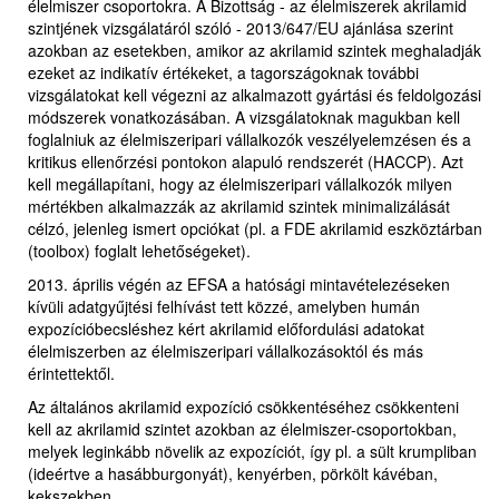
élelmiszer csoportokra. A Bizottság - az élelmiszerek akrilamid
szintjének vizsgálatáról szóló - 2013/647/EU ajánlása szerint
azokban az esetekben, amikor az akrilamid szintek meghaladják
ezeket az indikatív értékeket, a tagországoknak további
vizsgálatokat kell végezni az alkalmazott gyártási és feldolgozási
módszerek vonatkozásában. A vizsgálatoknak magukban kell
foglalniuk az élelmiszeripari vállalkozók veszélyelemzésen és a
kritikus ellenőrzési pontokon alapuló rendszerét (HACCP). Azt
kell megállapítani, hogy az élelmiszeripari vállalkozók milyen
mértékben alkalmazzák az akrilamid szintek minimalizálását
célzó, jelenleg ismert opciókat (pl. a FDE akrilamid eszköztárban
(toolbox) foglalt lehetőségeket).
2013. április végén az EFSA a hatósági mintavételezéseken
kívüli adatgyűjtési felhívást tett közzé, amelyben humán
expozícióbecsléshez kért akrilamid előfordulási adatokat
élelmiszerben az élelmiszeripari vállalkozásoktól és más
érintettektől.
Az általános akrilamid expozíció csökkentéséhez csökkenteni
kell az akrilamid szintet azokban az élelmiszer-csoportokban,
melyek leginkább növelik az expozíciót, így pl. a sült krumpliban
(ideértve a hasábburgonyát), kenyérben, pörkölt kávéban,
kekszekben.