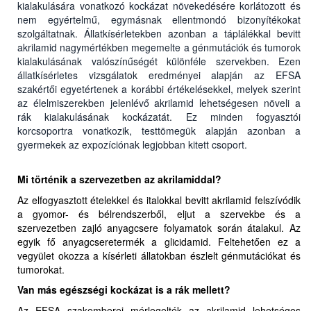
kialakulására vonatkozó kockázat növekedésére korlátozott és
nem egyértelmű, egymásnak ellentmondó bizonyítékokat
szolgáltatnak. Állatkísérletekben azonban a táplálékkal bevitt
akrilamid nagymértékben megemelte a génmutációk és tumorok
kialakulásának valószínűségét különféle szervekben. Ezen
állatkísérletes vizsgálatok eredményei alapján az EFSA
szakértői egyetértenek a korábbi értékelésekkel, melyek szerint
az élelmiszerekben jelenlévő akrilamid lehetségesen növeli a
rák kialakulásának kockázatát. Ez minden fogyasztói
korcsoportra vonatkozik, testtömegük alapján azonban a
gyermekek az expozíciónak legjobban kitett csoport.
Mi történik a szervezetben az akrilamiddal?
Az elfogyasztott ételekkel és italokkal bevitt akrilamid felszívódik
a gyomor- és bélrendszerből, eljut a szervekbe és a
szervezetben zajló anyagcsere folyamatok során átalakul. Az
egyik fő anyagcseretermék a glicidamid. Feltehetően ez a
vegyület okozza a kísérleti állatokban észlelt génmutációkat és
tumorokat.
Van más egészségi kockázat is a rák mellett?
Az EFSA szakemberei mérlegelték az akrilamid lehetséges