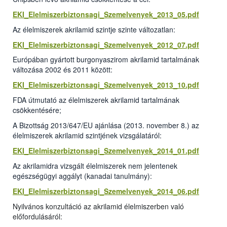
EKI_Elelmiszerbiztonsagi_Szemelvenyek_2013_05.pdf
Az élelmiszerek akrilamid szintje szinte változatlan:
EKI_Elelmiszerbiztonsagi_Szemelvenyek_2012_07.pdf
Európában gyártott burgonyaszirom akrilamid tartalmának
változása 2002 és 2011 között:
EKI_Elelmiszerbiztonsagi_Szemelvenyek_2013_10.pdf
FDA útmutató az élelmiszerek akrilamid tartalmának
csökkentésére;
A Bizottság 2013/647/EU ajánlása (2013. november 8.) az
élelmiszerek akrilamid szintjének vizsgálatáról:
EKI_Elelmiszerbiztonsagi_Szemelvenyek_2014_01.pdf
Az akrilamidra vizsgált élelmiszerek nem jelentenek
egészségügyi aggályt (kanadai tanulmány):
EKI_Elelmiszerbiztonsagi_Szemelvenyek_2014_06.pdf
Nyilvános konzultáció az akrilamid élelmiszerben való
előfordulásáról: