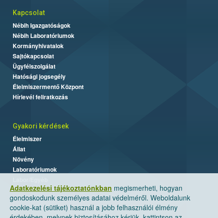
Kapcsolat
Nébih Igazgatóságok
Nébih Laboratóriumok
Kormányhivatalok
Sajtókapcsolat
Ügyfélszolgálat
Hatósági jogsegély
Élelmiszermentő Központ
Hírlevél feliratkozás
Gyakori kérdések
Élelmiszer
Állat
Növény
Laboratóriumok
Labor/Egyéb
Adatkezelési tájékoztatónkban
megismerheti, hogyan
gondoskodunk személyes adatai védelméről. Weboldalunk
cookie-kat (sütiket) használ a jobb felhasználói élmény
érdekében, melynek biztosításához kérjük, kattintson az