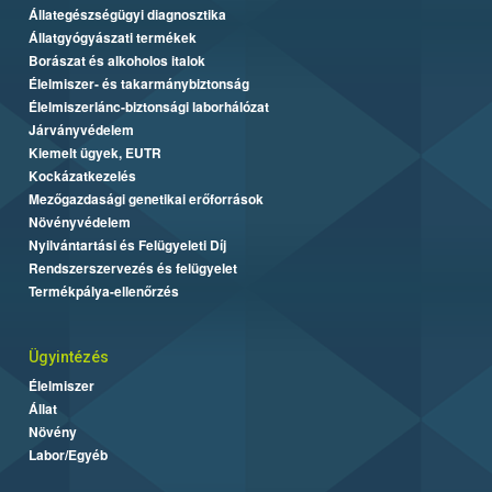
Állategészségügyi diagnosztika
Állatgyógyászati termékek
Borászat és alkoholos italok
Élelmiszer- és takarmánybiztonság
Élelmiszerlánc-biztonsági laborhálózat
Járványvédelem
Kiemelt ügyek, EUTR
Kockázatkezelés
Mezőgazdasági genetikai erőforrások
Növényvédelem
Nyilvántartási és Felügyeleti Díj
Rendszerszervezés és felügyelet
Termékpálya-ellenőrzés
Ügyintézés
Élelmiszer
Állat
Növény
Labor/Egyéb