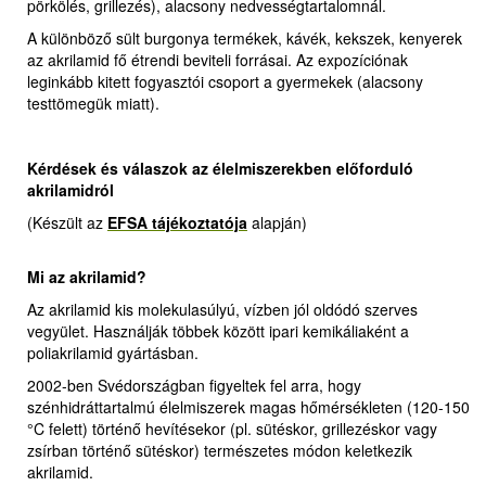
pörkölés, grillezés), alacsony nedvességtartalomnál.
A különböző sült burgonya termékek, kávék, kekszek, kenyerek
az akrilamid fő étrendi beviteli forrásai. Az expozíciónak
leginkább kitett fogyasztói csoport a gyermekek (alacsony
testtömegük miatt).
Kérdések és válaszok az élelmiszerekben előforduló
akrilamidról
(Készült az
EFSA tájékoztatója
alapján)
Mi az akrilamid?
Az akrilamid kis molekulasúlyú, vízben jól oldódó szerves
vegyület. Használják többek között ipari kemikáliaként a
poliakrilamid gyártásban.
2002-ben Svédországban figyeltek fel arra, hogy
szénhidráttartalmú élelmiszerek magas hőmérsékleten (120-150
°C felett) történő hevítésekor (pl. sütéskor, grillezéskor vagy
zsírban történő sütéskor) természetes módon keletkezik
akrilamid.