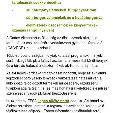
tartalmának csökkentéséhez
·
sült burgonyatermékek, burgonyaszirom
·
sült burgonyatermékek és a hasábburgonya
·
élelmiszerek csecsemők és kisgyermekek
számára (angol nyelven)
A Codex Alimentarius Bizottság az élelmiszerek akrilamid
tartalmának csökkentésére vonatkozóan gyakorlati útmutatót
(CAC/RCP 67-2009) adott ki.
Több európai országban folytak kutatási programok, melyek
során vizsgálták pl. a fajtaválasztás, a termesztési körülmények
és a tárolás hatását a késztermékek akrilamid tartalmára.
Az akrilamid kérdéskör megoldását nehezíti, hogy az akrilamid
képződést befolyásoló tényezők változtatása hatással van a
különböző feldolgozott termékek minőségére, érzékszervi
tulajdonságaira (szín, íz) és más hőhatásra keletkező élelmiszer
szennyezőanyagok pl. furán képződésére is.
2014-ben az EFSA
képes tájékoztatót
adott ki „Akrilamid az
élelmiszerekben” címmel a fogyasztók szélesebb körben való
tájékoztatása céljából. Ebben információk találhatóak arról,