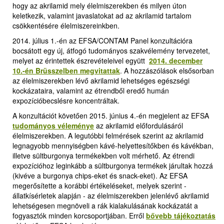
hogy az akrilamid mely élelmiszerekben és milyen úton
keletkezik, valamint javaslatokat ad az akrilamid tartalom
csökkentésére élelmiszereinkben.
2014. július 1.-én az EFSA/CONTAM Panel konzultációra
bocsátott egy új, átfogó tudományos szakvélemény tervezetet,
melyet az érintettek észrevételeivel együtt
2014. december
10.-én Brüsszelben megvitattak
.
A hozzászólások elsősorban
az élelmiszerekben lévő akrilamid lehetséges egészségi
kockázataira, valamint az étrendből eredő humán
expozícióbecslésre koncentráltak.
A konzultációt követően 2015. június 4.-én megjelent az EFSA
tudományos véleménye
az akrilamid előfordulásáról
élelmiszerekben. A legutóbbi felmérések szerint az akrilamid
legnagyobb mennyiségben kávé-helyettesítőkben és kávékban,
illetve sültburgonya termékekben volt mérhető. Az étrendi
expozícióhoz leginkább a sültburgonya termékek járultak hozzá
(kivéve a burgonya chips-eket és snack-eket). Az EFSA
megerősítette a korábbi értékeléseket, melyek szerint -
állatkísérletek alapján - az élelmiszerekben jelenlévő akrilamid
lehetségesen megnöveli a rák kialakulásának kockázatát a
fogyasztók minden korcsoportjában. Erről
bővebb tájékoztatás