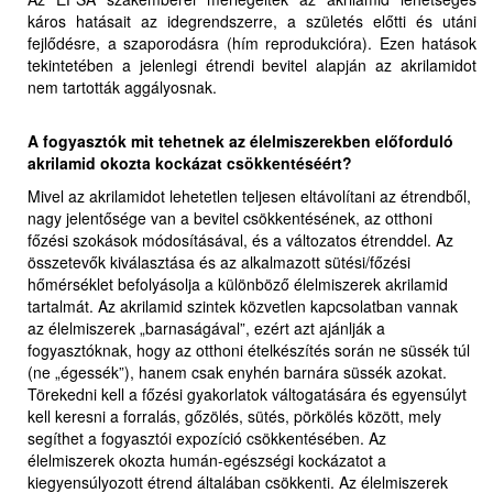
káros hatásait az idegrendszerre, a születés előtti és utáni
fejlődésre, a szaporodásra (hím reprodukcióra). Ezen hatások
tekintetében a jelenlegi étrendi bevitel alapján az akrilamidot
nem tartották aggályosnak.
A fogyasztók mit tehetnek az élelmiszerekben előforduló
akrilamid okozta kockázat csökkentéséért?
Mivel az akrilamidot lehetetlen teljesen eltávolítani az étrendből,
nagy jelentősége van a bevitel csökkentésének, az otthoni
főzési szokások módosításával, és a változatos étrenddel. Az
összetevők kiválasztása és az alkalmazott sütési/főzési
hőmérséklet befolyásolja a különböző élelmiszerek akrilamid
tartalmát. Az akrilamid szintek közvetlen kapcsolatban vannak
az élelmiszerek „barnaságával”, ezért azt ajánlják a
fogyasztóknak, hogy az otthoni ételkészítés során ne süssék túl
(ne „égessék”), hanem csak enyhén barnára süssék azokat.
Törekedni kell a főzési gyakorlatok váltogatására és egyensúlyt
kell keresni a forralás, gőzölés, sütés, pörkölés között, mely
segíthet a fogyasztói expozíció csökkentésében. Az
élelmiszerek okozta humán-egészségi kockázatot a
kiegyensúlyozott étrend általában csökkenti. Az élelmiszerek