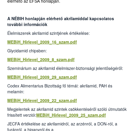
elérhető az EFSA honlapján.
A NÉBIH honlapján elérhető akrilamiddal kapcsolatos
további információk
Élelmiszerek akrilamid szintjének értékelése:
MEBiH_Hirlevel_2009_16_szam.pdf
Glycidamid chipsben:
MEBiH_Hirlevel_2009_8_szam.pdf
Szeminárium az akrilamid élelmiszer-biztonsági jelentőségéről:
MEBiH_Hirlevel_2009_29_szam.pdf
Codex Alimentarius Bizottság fő témái: akrilamid, PAH és
melamin:
MEBiH_Hirlevel_2009_22_szam.pdf
Megjelentek az akrilamid szintek csökkentéséről szóló útmutatók
frissített verziói:
MEBiH_Hirlevel_2009_25_szam.pdf
JECFA értékelése az akrilamidról, az arzénról, a DON-ról, a
furánról, a higanyról és a