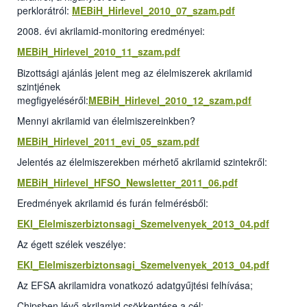
perklorátról:
MEBiH_Hirlevel_2010_07_szam.pdf
2008. évi akrilamid-monitoring eredményei:
MEBiH_Hirlevel_2010_11_szam.pdf
Bizottsági ajánlás jelent meg az élelmiszerek akrilamid
szintjének
megfigyeléséről:
MEBiH_Hirlevel_2010_12_szam.pdf
Mennyi akrilamid van élelmiszereinkben?
MEBiH_Hirlevel_2011_evi_05_szam.pdf
Jelentés az élelmiszerekben mérhető akrilamid szintekről:
MEBiH_Hirlevel_HFSO_Newsletter_2011_06.pdf
Eredmények akrilamid és furán felmérésből:
EKI_Elelmiszerbiztonsagi_Szemelvenyek_2013_04.pdf
Az égett szélek veszélye:
EKI_Elelmiszerbiztonsagi_Szemelvenyek_2013_04.pdf
Az EFSA akrilamidra vonatkozó adatgyűjtési felhívása;
Chipsben lévő akrilamid csökkentése a cél: