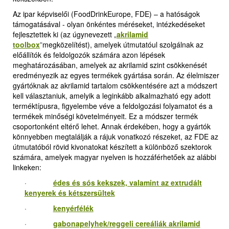
Az ipar képviselői (FoodDrinkEurope, FDE) – a hatóságok
támogatásával - olyan önkéntes méréseket, intézkedéseket
fejlesztettek ki (az úgynevezett
„
akrilamid
toolbox
”
megközelítést), amelyek útmutatóul szolgálnak az
előállítók és feldolgozók számára azon lépések
meghatározásában, amelyek az akrilamid szint csökkenését
eredményezik az egyes termékek gyártása során. Az élelmiszer
gyártóknak az akrilamid tartalom csökkentésére azt a módszert
kell választaniuk, amelyik a leginkább alkalmazható egy adott
terméktípusra, figyelembe véve a feldolgozási folyamatot és a
termékek minőségi követelményeit. Ez a módszer termék
csoportonként eltérő lehet. Annak érdekében, hogy a gyártók
könnyebben megtalálják a rájuk vonatkozó részeket, az FDE az
útmutatóból rövid kivonatokat készített a különböző szektorok
számára, amelyek magyar nyelven is hozzáférhetőek az alábbi
linkeken:
·
édes és sós kekszek, valamint az extrudált
kenyerek és kétszersültek
·
kenyérfélék
·
gabonapelyhek/reggeli cereáliák akrilamid