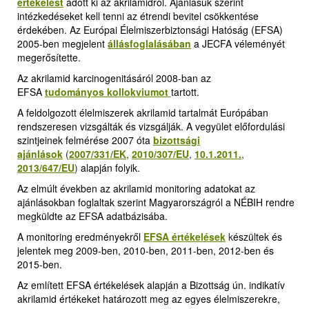
értékelést
adott ki az akrilamidról. Ajánlásuk szerint
intézkedéseket kell tenni az étrendi bevitel csökkentése
érdekében. Az Európai Élelmiszerbiztonsági Hatóság (EFSA)
2005-ben megjelent
állásfoglalásában
a JECFA véleményét
megerősítette.
Az akrilamid karcinogenitásáról 2008-ban az
EFSA
tudományos kollokviumot
tartott.
A feldolgozott élelmiszerek akrilamid tartalmát Európában
rendszeresen vizsgálták és vizsgálják. A vegyület előfordulási
szintjeinek felmérése 2007 óta
bizottsági
ajánlások
(
2007/331/EK
,
2010/307/EU
,
10.1.2011.
,
2013/647/EU
)
alapján folyik.
Az elmúlt években az akrilamid monitoring adatokat az
ajánlásokban foglaltak szerint Magyarországról a NÉBIH rendre
megküldte az EFSA adatbázisába.
A monitoring eredményekről
EFSA értékelések
k
észültek és
jelentek meg 2009-ben, 2010-ben, 2011-ben, 2012-ben és
2015-ben.
Az említett EFSA értékelések alapján a Bizottság ún. indikatív
akrilamid értékeket határozott meg az egyes élelmiszerekre,