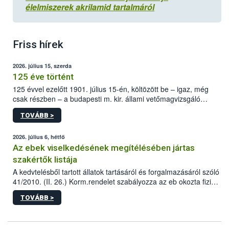
élelmiszerek akrilamid tartalmáról
Friss hírek
2026. július 15, szerda
125 éve történt
125 évvel ezelőtt 1901. július 15-én, költözött be – igaz, még
csak részben – a budapesti m. kir. állami vetőmagvizsgáló
állomás a Kis Rókus utca 15. szám alatti, Czigler Győző által
TOVÁBB >
tervezett új épületébe.
2026. július 6, hétfő
Az ebek viselkedésének megítélésében jártas
szakértők listája
A kedvtelésből tartott állatok tartásáról és forgalmazásáról szóló
41/2010. (II. 26.) Korm.rendelet szabályozza az eb okozta fizikai
sérülés, illetve ennek veszélye keletkezésekor felmerülő
TOVÁBB >
hatósági feladatokat, valamint a veszélyes eb tartását és annak
engedélyezését. Ezen eljárások során szükség esetén be kell
vonni az ebek viselkedésének megítélésében jártas szakértőt.