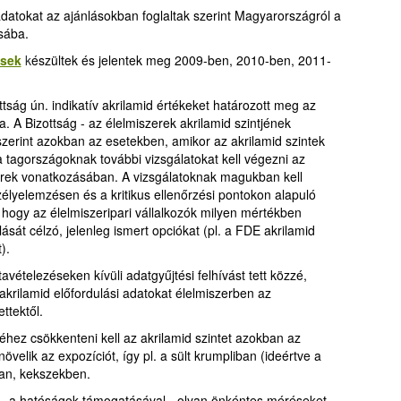
datokat az ajánlásokban foglaltak szerint Magyarországról a
sába.
ések
k
észültek és jelentek meg 2009-ben, 2010-ben, 2011-
tság ún. indikatív akrilamid értékeket határozott meg az
. A Bizottság - az élelmiszerek akrilamid szintjének
szerint azokban az esetekben, amikor az akrilamid szintek
a tagországoknak további vizsgálatokat kell végezni az
erek vonatkozásában. A vizsgálatoknak magukban kell
szélyelemzésen és a kritikus ellenőrzési pontokon alapuló
 hogy az élelmiszeripari vállalkozók milyen mértékben
ását célzó, jelenleg ismert opciókat (pl. a FDE akrilamid
).
vételezéseken kívüli adatgyűjtési felhívást tett közzé,
rilamid előfordulási adatokat élelmiszerben az
ttektől.
éhez csökkenteni kell az akrilamid szintet azokban az
velik az expozíciót, így pl. a sült krumpliban (ideértve a
an, kekszekben.
 – a hatóságok támogatásával - olyan önkéntes méréseket,