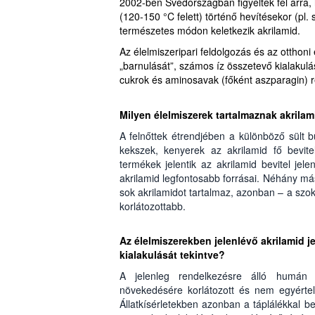
2002-ben Svédországban figyeltek fel arra
(120-150 °C felett) történő hevítésekor (pl. 
természetes módon keletkezik akrilamid.
Az élelmiszeripari feldolgozás és az otthon
„barnulását”, számos íz összetevő kialakulá
cukrok és aminosavak (főként aszparagin) r
Milyen élelmiszerek tartalmaznak akrilam
A felnőttek étrendjében a különböző sült 
kekszek, kenyerek az akrilamid fő bevit
termékek jelentik az akrilamid bevitel je
akrilamid legfontosabb forrásai. Néhány má
sok akrilamidot tartalmaz, azonban – a szok
korlátozottabb.
Az élelmiszerekben jelenlévő akrilamid j
kialakulását tekintve?
A jelenleg rendelkezésre álló humán 
növekedésére korlátozott és nem egyértel
Állatkísérletekben azonban a táplálékkal 