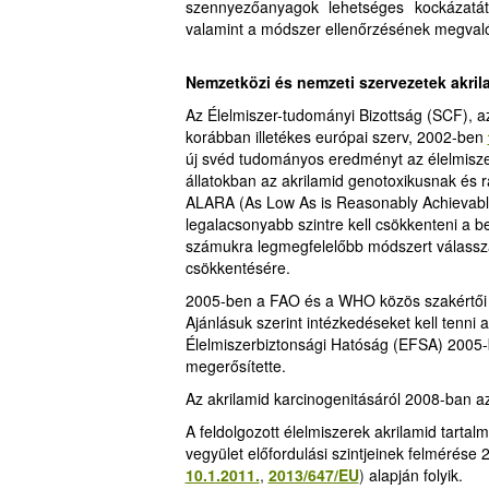
szennyezőanyagok lehetséges kockázatát
valamint a módszer ellenőrzésének megval
Nemzetközi és nemzeti szervezetek akri
Az Élelmiszer-tudományi Bizottság (SCF), a
korábban illetékes európai szerv, 2002-ben
új svéd tudományos eredményt az élelmiszer
állatokban az akrilamid genotoxikusnak és r
ALARA (As Low As is Reasonably Achievable
legalacsonyabb szintre kell csökkenteni a be
számukra legmegfelelőbb módszert válasszá
csökkentésére.
2005-ben a FAO és a WHO közös szakértői 
Ajánlásuk szerint intézkedéseket kell tenni
Élelmiszerbiztonsági Hatóság (EFSA) 2005
megerősítette.
Az akrilamid karcinogenitásáról 2008-ban 
A feldolgozott élelmiszerek akrilamid tarta
vegyület előfordulási szintjeinek felmérése 
10.1.2011.
,
2013/647/EU
)
alapján folyik.