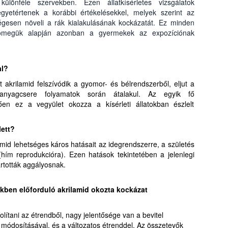
különféle szervekben. Ezen állatkísérletes vizsgálatok
yetértenek a korábbi értékelésekkel, melyek szerint az
ségesen növeli a rák kialakulásának kockázatát. Ez minden
sttömegük alapján azonban a gyermekek az expozíciónak
al?
tt akrilamid felszívódik a gyomor- és bélrendszerből, eljut a
nyagcsere folyamatok során átalakul. Az egyik fő
ően ez a vegyület okozza a kísérleti állatokban észlelt
lett?
id lehetséges káros hatásait az idegrendszerre, a születés
 (hím reprodukcióra). Ezen hatások tekintetében a jelenlegi
artották aggályosnak.
ekben előforduló akrilamid okozta kockázat
volítani az étrendből, nagy jelentősége van a bevitel
 módosításával, és a változatos étrenddel. Az összetevők