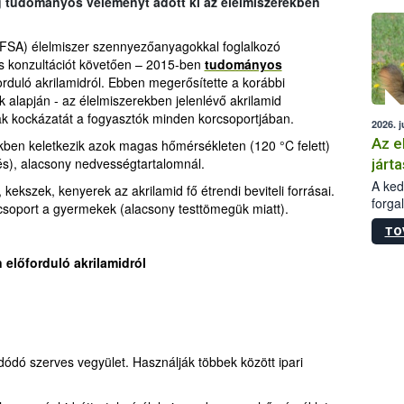
g tudományos véleményt adott ki az élelmiszerekben
épüle
EFSA) élelmiszer szennyezőanyagokkal foglalkozó
s konzultációt követően – 2015-ben
tudományos
orduló akrilamidról. Ebben megerősítette a korábbi
ek alapján - az élelmiszerekben jelenlévő akrilamid
ak kockázatát a fogyasztók minden korcsoportjában.
2026. j
Az e
ekben keletkezik azok magas hőmérsékleten (120 °C felett)
zés), alacsony nedvességtartalomnál.
járta
A kedv
ekszek, kenyerek az akrilamid fő étrendi beviteli forrásai.
forga
 csoport a gyermekek (alacsony testtömegük miatt).
Korm.
TO
sérül
felme
 előforduló akrilamidról
veszé
Ezen 
vonni
jártas
ldódó szerves vegyület. Használják többek között ipari