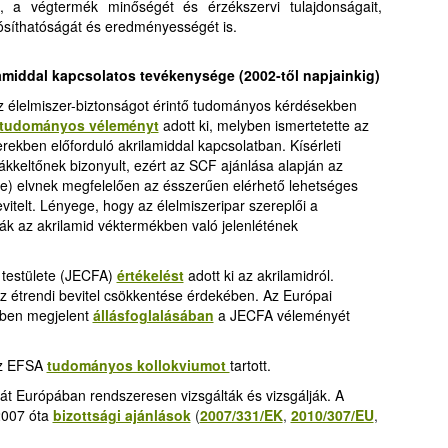
, a végtermék minőségét és érzékszervi tulajdonságait,
ósíthatóságát és eredményességét is
.
lamiddal kapcsolatos tevékenysége
(2002-től napjainkig)
z élelmiszer-biztonságot érintő tudományos kérdésekben
tudományos véleményt
adott ki, melyben ismertetette az
ekben előforduló akrilamiddal kapcsolatban. Kísérleti
ákkeltőnek bizonyult, ezért az SCF ajánlása alapján az
) elvnek megfelelően az ésszerűen elérhető lehetséges
vitelt. Lényege, hogy az élelmiszeripar szereplői a
k az akrilamid véktermékben való jelenlétének
testülete (JECFA)
értékelést
adott ki az akrilamidról.
 az étrendi bevitel csökkentése érdekében. Az Európai
-ben megjelent
állásfoglalásában
a JECFA véleményét
az EFSA
tudományos kollokviumot
tartott.
lmát Európában rendszeresen vizsgálták és vizsgálják. A
2007 óta
bizottsági ajánlások
(
2007/331/EK
,
2010/307/EU
,