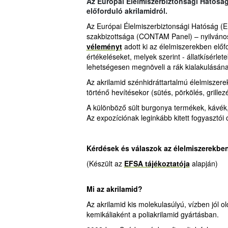
Az Európai Élelmiszerbiztonsági Hatósá
előforduló akrilamidról.
Az Európai Élelmiszerbiztonsági Hatóság (
szakbizottsága (CONTAM Panel) – nyilváno
véleményt
adott ki az élelmiszerekben előf
értékeléseket, melyek szerint - állatkísérlet
lehetségesen megnöveli a rák kialakulásán
Az akrilamid szénhidráttartalmú élelmiszer
történő hevítésekor (sütés, pörkölés, grille
A különböző sült burgonya termékek, kávék, k
Az expozíciónak leginkább kitett fogyasztói
Kérdések és válaszok az élelmiszerekben
(Készült az
EFSA tájékoztatója
alapján)
Mi az akrilamid?
Az akrilamid kis molekulasúlyú, vízben jól o
kemikáliaként a poliakrilamid gyártásban.