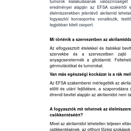
tumorok kialakulásának valószínűségét 
eredményei alapján az EFSA szakértői eg
élelmiszerekben jelenlévő akrilamid lehet
fogyasztói korcsoportra vonatkozik, te
legjobban kitett csoport.
Mi történik a szervezetben az akrilamidd
Az elfogyasztott ételekkel és italokkal bevi
szervekbe és a szervezetben zajló a
anyagcseretermék a glicidamid. Feltehet
génmutációkat és tumorokat.
Van más egészségi kockázat is a rák mel
Az EFSA szakemberei mérlegelték az akrilam
előtti és utáni fejlődésre, a szaporodásra
étrendi bevitel alapján az akrilamidot nem t
A fogyasztók mit tehetnek az élelmiszer
csökkentéséért?
Mivel az akrilamidot lehetetlen teljesen eltá
csökkentésének, az otthoni főzési szokások