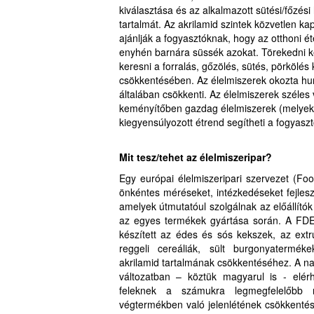
kiválasztása és az alkalmazott sütési/főzés
tartalmát. Az akrilamid szintek közvetlen k
ajánlják a fogyasztóknak, hogy az otthoni é
enyhén barnára süssék azokat. Törekedni kel
keresni a forralás, gőzölés, sütés, pörkölés 
csökkentésében. Az élelmiszerek okozta hu
általában csökkenti. Az élelmiszerek széles 
keményítőben gazdag élelmiszerek (melyek a
kiegyensúlyozott étrend segítheti a fogyasz
Mit tesz/tehet az élelmiszeripar?
Egy európai élelmiszeripari szervezet (F
önkéntes méréseket, intézkedéseket fejlesz
amelyek útmutatóul szolgálnak az előállító
az egyes termékek gyártása során. A FDE 
készített az édes és sós kekszek, az extr
reggeli cereáliák, sült burgonyatermék
akrilamid tartalmának csökkentéséhez. A 
változatban – köztük magyarul is - elérh
feleknek a számukra legmegfelelőbb 
végtermékben való jelenlétének csökkentés