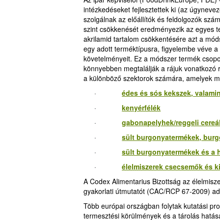
intézkedéseket fejlesztettek ki (az úgynevez
szolgálnak az előállítók és feldolgozók sz
szint csökkenését eredményezik az egyes t
akrilamid tartalom csökkentésére azt a móds
egy adott terméktípusra, figyelembe véve a
követelményeit. Ez a módszer termék csopor
könnyebben megtalálják a rájuk vonatkozó r
a különböző szektorok számára, amelyek ma
·
édes és sós kekszek, valamin
·
kenyérfélék
·
gabonapelyhek/reggeli cereá
·
sült burgonyatermékek, bur
·
sült burgonyatermékek és a
·
élelmiszerek csecsemők és k
A Codex Alimentarius Bizottság az élelmisz
gyakorlati útmutatót (CAC/RCP 67-2009) ado
Több európai országban folytak kutatási pro
termesztési körülmények és a tárolás hatás