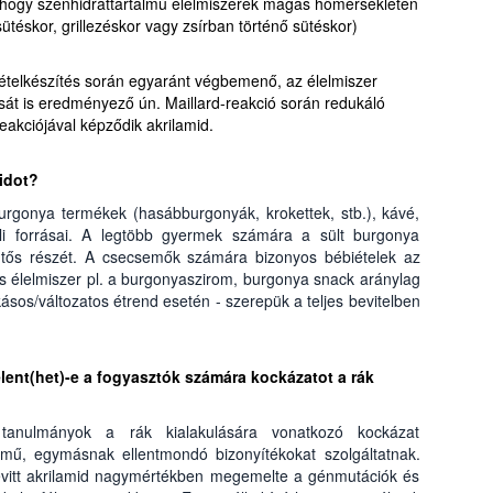
, hogy szénhidráttartalmú élelmiszerek magas hőmérsékleten
sütéskor, grillezéskor vagy zsírban történő sütéskor)
i ételkészítés során egyaránt végbemenő, az élelmiszer
sát is eredményező ún. Maillard-reakció során redukáló
eakciójával képződik akrilamid.
idot?
burgonya termékek (hasábburgonyák, krokettek, stb.), kávé,
eli forrásai. A legtöbb gyermek számára a sült burgonya
lentős részét. A csecsemők számára bizonyos bébiételek az
s élelmiszer pl. a burgonyaszirom, burgonya snack aránylag
ásos/változatos étrend esetén - szerepük a teljes bevitelben
elent(het)-e a fogyasztók számára kockázatot a rák
tanulmányok a rák kialakulására vonatkozó kockázat
mű, egymásnak ellentmondó bizonyítékokat szolgáltatnak.
bevitt akrilamid nagymértékben megemelte a génmutációk és