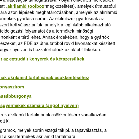
ett
„
akrilamid toolbox
”
megközelítést), amelyek útmutatóul
ámára azon lépések meghatározásában, amelyek az akrilamid
ermékek gyártása során. Az élelmiszer gyártóknak az
zert kell választaniuk, amelyik a leginkább alkalmazható
 feldolgozási folyamatot és a termékek minőségi
tonként eltérő lehet. Annak érdekében, hogy a gyártók
észeket, az FDE az útmutatóból rövid kivonatokat készített
gyar nyelven is hozzáférhetőek az alábbi linkeken:
t az extrudált kenyerek és kétszersültek
liák akrilamid tartalmának csökkentéséhez
gonyaszirom
 hasábburgonya
isgyermekek számára (angol nyelven)
erek akrilamid tartalmának csökkentésére vonatkozóan
tt ki.
gramok, melyek során vizsgálták pl. a fajtaválasztás, a
át a késztermékek akrilamid tartalmára.