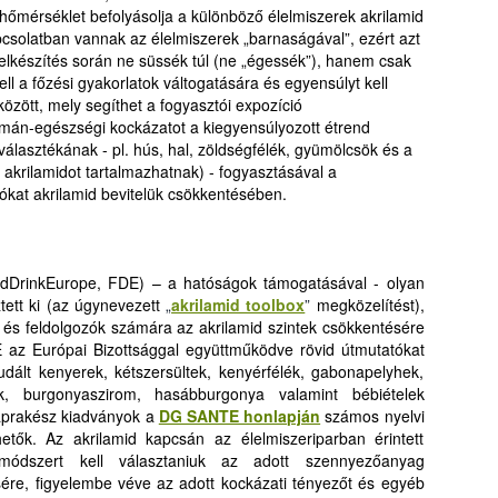
i hőmérséklet befolyásolja a különböző élelmiszerek akrilamid
apcsolatban vannak az élelmiszerek „barnaságával”, ezért azt
telkészítés során ne süssék túl (ne „égessék”), hanem csak
l a főzési gyakorlatok váltogatására és egyensúlyt kell
között, mely segíthet a fogyasztói expozíció
mán-egészségi kockázatot a kiegyensúlyozott étrend
választékának - pl. hús, hal, zöldségfélék, gyümölcsök és a
krilamidot tartalmazhatnak) - fogyasztásával a
tókat akrilamid bevitelük csökkentésében.
oodDrinkEurope, FDE) – a hatóságok támogatásával - olyan
tett ki (az úgynevezett
„
akrilamid toolbox
”
megközelítést),
k és feldolgozók számára az akrilamid szintek csökkentésére
az Európai Bizottsággal együttműködve rövid útmutatókat
udált kenyerek, kétszersültek, kenyérfélék, gabonapelyhek,
ek, burgonyaszirom, hasábburgonya valamint bébiételek
naprakész kiadványok a
DG SANTE honlapján
számos nyelvi
etők. Az akrilamid kapcsán az élelmiszeriparban érintett
módszert kell választaniuk az adott szennyezőanyag
ére, figyelembe véve az adott kockázati tényezőt és egyéb