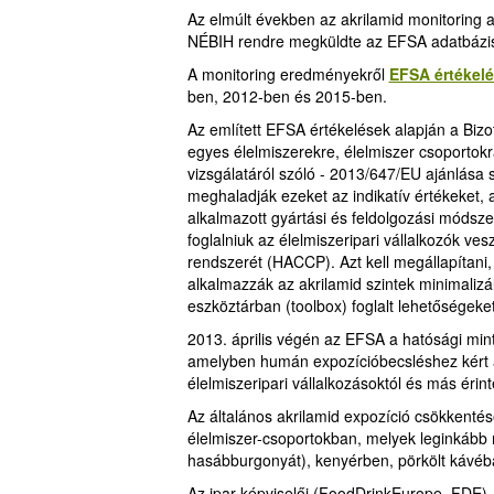
Az elmúlt években az akrilamid monitoring a
NÉBIH rendre megküldte az EFSA adatbázi
A monitoring eredményekről
EFSA értékel
ben, 2012-ben és 2015-ben.
Az említett EFSA értékelések alapján a Bizot
egyes élelmiszerekre, élelmiszer csoportokra
vizsgálatáról szóló - 2013/647/EU ajánlása 
meghaladják ezeket az indikatív értékeket, 
alkalmazott gyártási és feldolgozási módsz
foglalniuk az élelmiszeripari vállalkozók ve
rendszerét (HACCP). Azt kell megállapítani,
alkalmazzák az akrilamid szintek minimalizál
eszköztárban (toolbox) foglalt lehetőségeket
2013. április végén az EFSA a hatósági minta
amelyben humán expozícióbecsléshez kért ak
élelmiszeripari vállalkozásoktól és más érinte
Az általános akrilamid expozíció csökkentés
élelmiszer-csoportokban, melyek leginkább nö
hasábburgonyát), kenyérben, pörkölt kávéb
Az ipar képviselői (FoodDrinkEurope, FDE)