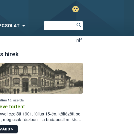
PCSOLAT
s hírek
úlius 15, szerda
éve történt
vvel ezelőtt 1901. július 15-én, költözött be
z, még csak részben – a budapesti m. kir.
i vetőmagvizsgáló állomás a Kis Rókus utca
VÁBB >
ám alatti, Czigler Győző által tervezett új