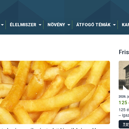
ÉLELMISZER
NÖVÉNY
ÁTFOGÓ TÉMÁK
KA
Fris
2026. j
125 
125 é
– iga
állam
TO
15. sz