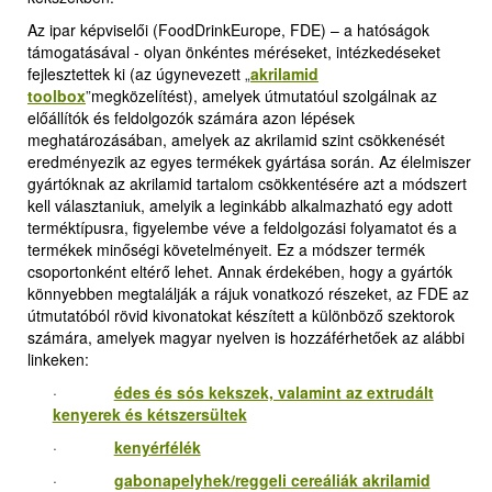
Az ipar képviselői (FoodDrinkEurope, FDE) – a hatóságok
támogatásával - olyan önkéntes méréseket, intézkedéseket
fejlesztettek ki (az úgynevezett
„
akrilamid
toolbox
”
megközelítést), amelyek útmutatóul szolgálnak az
előállítók és feldolgozók számára azon lépések
meghatározásában, amelyek az akrilamid szint csökkenését
eredményezik az egyes termékek gyártása során. Az élelmiszer
gyártóknak az akrilamid tartalom csökkentésére azt a módszert
kell választaniuk, amelyik a leginkább alkalmazható egy adott
terméktípusra, figyelembe véve a feldolgozási folyamatot és a
termékek minőségi követelményeit. Ez a módszer termék
csoportonként eltérő lehet. Annak érdekében, hogy a gyártók
könnyebben megtalálják a rájuk vonatkozó részeket, az FDE az
útmutatóból rövid kivonatokat készített a különböző szektorok
számára, amelyek magyar nyelven is hozzáférhetőek az alábbi
linkeken:
·
édes és sós kekszek, valamint az extrudált
kenyerek és kétszersültek
·
kenyérfélék
·
gabonapelyhek/reggeli cereáliák akrilamid