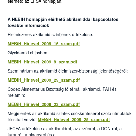
elérhető az EFSA honlapján.
A NÉBIH honlapján elérhető akrilamiddal kapcsolatos
további információk
Élelmiszerek akrilamid szintjének értékelése:
MEBiH_Hirlevel_2009_16_szam.pdf
Glycidamid chipsben:
MEBiH_Hirlevel_2009_8_szam.pdf
Szeminárium az akrilamid élelmiszer-biztonsági jelentőségéről:
MEBiH_Hirlevel_2009_29_szam.pdf
Codex Alimentarius Bizottság fő témái: akrilamid, PAH és
melamin:
MEBiH_Hirlevel_2009_22_szam.pdf
Megjelentek az akrilamid szintek csökkentéséről szóló útmutatók
frissített verziói:
MEBiH_Hirlevel_2009_25_szam.pdf
JECFA értékelése az akrilamidról, az arzénról, a DON-ról, a
furánról, a higanyról és a