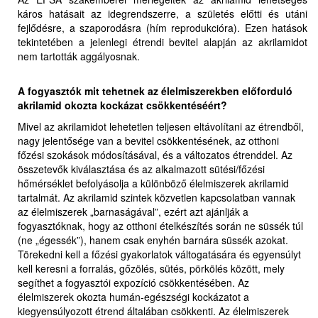
káros hatásait az idegrendszerre, a születés előtti és utáni
fejlődésre, a szaporodásra (hím reprodukcióra). Ezen hatások
tekintetében a jelenlegi étrendi bevitel alapján az akrilamidot
nem tartották aggályosnak.
A fogyasztók mit tehetnek az élelmiszerekben előforduló
akrilamid okozta kockázat csökkentéséért?
Mivel az akrilamidot lehetetlen teljesen eltávolítani az étrendből,
nagy jelentősége van a bevitel csökkentésének, az otthoni
főzési szokások módosításával, és a változatos étrenddel. Az
összetevők kiválasztása és az alkalmazott sütési/főzési
hőmérséklet befolyásolja a különböző élelmiszerek akrilamid
tartalmát. Az akrilamid szintek közvetlen kapcsolatban vannak
az élelmiszerek „barnaságával”, ezért azt ajánlják a
fogyasztóknak, hogy az otthoni ételkészítés során ne süssék túl
(ne „égessék”), hanem csak enyhén barnára süssék azokat.
Törekedni kell a főzési gyakorlatok váltogatására és egyensúlyt
kell keresni a forralás, gőzölés, sütés, pörkölés között, mely
segíthet a fogyasztói expozíció csökkentésében. Az
élelmiszerek okozta humán-egészségi kockázatot a
kiegyensúlyozott étrend általában csökkenti. Az élelmiszerek