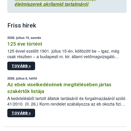
élelmiszerek akrilamid tartalmáról
Friss hírek
2026. július 15, szerda
125 éve történt
125 évvel ezelőtt 1901. július 15-én, költözött be – igaz, még
csak részben – a budapesti m. kir. állami vetőmagvizsgáló
állomás a Kis Rókus utca 15. szám alatti, Czigler Győző által
TOVÁBB >
tervezett új épületébe.
2026. július 6, hétfő
Az ebek viselkedésének megítélésében jártas
szakértők listája
A kedvtelésből tartott állatok tartásáról és forgalmazásáról szóló
41/2010. (II. 26.) Korm.rendelet szabályozza az eb okozta fizikai
sérülés, illetve ennek veszélye keletkezésekor felmerülő
TOVÁBB >
hatósági feladatokat, valamint a veszélyes eb tartását és annak
engedélyezését. Ezen eljárások során szükség esetén be kell
vonni az ebek viselkedésének megítélésében jártas szakértőt.