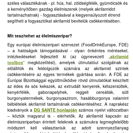
széles választékának - pl. hús, hal, zöldségfélék, gyümölcsök és
a keményítőben gazdag élelmiszerek (melyek akrilamidot
tartalmazhatnak) - fogyasztásával a kiegyensúlyozott étrend
segítheti a fogyasztókat akrilamid bevitelük csökkentésében.
Mit tesz/tehet az élelmiszeripar?
Egy európai élelmiszeripari szervezet (FoodDrinkEurope, FDE)
– a hatóságok támogatásával - olyan önkéntes méréseket,
intézkedéseket fejlesztett ki (az úgynevezett
„
akrilamid
toolbox
”
megközelítést), amelyek útmutatóul szolgálnak az
előállítók és feldolgozók számára az akrilamid szintek
csökkentésére az egyes termékek gyártása során. A FDE az
Európai Bizottsággal együttműködve rövid útmutatókat készített
az édes és sós kekszek, az extrudált kenyerek, kétszersültek,
kenyérfélék, gabonapelyhek, reggeli cereáliák, sült
burgonyatermékek, burgonyaszirom, hasábburgonya valamint
bébiételek akrilamid tartalmának csökkentéséhez. A naprakész
kiadványok a
DG SANTE honlapján
számos nyelvi változatban
– köztük magyarul is - elérhetők. Az akrilamid kapcsán az
élelmiszeriparban érintett feleknek a számukra legmegfelelőbb
módszert kell választaniuk az adott szennyezőanyag