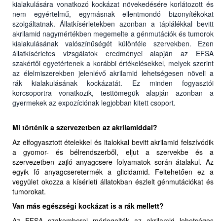
kialakulására vonatkozó kockázat növekedésére korlátozott és
nem egyértelmű, egymásnak ellentmondó bizonyítékokat
szolgáltatnak. Állatkísérletekben azonban a táplálékkal bevitt
akrilamid nagymértékben megemelte a génmutációk és tumorok
kialakulásának valószínűségét különféle szervekben. Ezen
állatkísérletes vizsgálatok eredményei alapján az EFSA
szakértői egyetértenek a korábbi értékelésekkel, melyek szerint
az élelmiszerekben jelenlévő akrilamid lehetségesen növeli a
rák kialakulásának kockázatát. Ez minden fogyasztói
korcsoportra vonatkozik, testtömegük alapján azonban a
gyermekek az expozíciónak legjobban kitett csoport.
Mi történik a szervezetben az akrilamiddal?
Az elfogyasztott ételekkel és italokkal bevitt akrilamid felszívódik
a gyomor- és bélrendszerből, eljut a szervekbe és a
szervezetben zajló anyagcsere folyamatok során átalakul. Az
egyik fő anyagcseretermék a glicidamid. Feltehetően ez a
vegyület okozza a kísérleti állatokban észlelt génmutációkat és
tumorokat.
Van más egészségi kockázat is a rák mellett?
Az EFSA szakemberei mérlegelték az akrilamid lehetséges