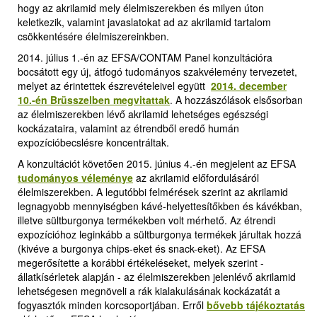
hogy az akrilamid mely élelmiszerekben és milyen úton
keletkezik, valamint javaslatokat ad az akrilamid tartalom
csökkentésére élelmiszereinkben.
2014. július 1.-én az EFSA/CONTAM Panel konzultációra
bocsátott egy új, átfogó tudományos szakvélemény tervezetet,
melyet az érintettek észrevételeivel együtt
2014. december
10.-én Brüsszelben megvitattak
.
A hozzászólások elsősorban
az élelmiszerekben lévő akrilamid lehetséges egészségi
kockázataira, valamint az étrendből eredő humán
expozícióbecslésre koncentráltak.
A konzultációt követően 2015. június 4.-én megjelent az EFSA
tudományos véleménye
az akrilamid előfordulásáról
élelmiszerekben. A legutóbbi felmérések szerint az akrilamid
legnagyobb mennyiségben kávé-helyettesítőkben és kávékban,
illetve sültburgonya termékekben volt mérhető. Az étrendi
expozícióhoz leginkább a sültburgonya termékek járultak hozzá
(kivéve a burgonya chips-eket és snack-eket). Az EFSA
megerősítette a korábbi értékeléseket, melyek szerint -
állatkísérletek alapján - az élelmiszerekben jelenlévő akrilamid
lehetségesen megnöveli a rák kialakulásának kockázatát a
fogyasztók minden korcsoportjában. Erről
bővebb tájékoztatás