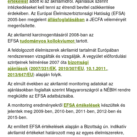
értékelést
adott ki az akrilamidról. Ajánlásuk szerint
intézkedéseket kell tenni az étrendi bevitel csökkentése
érdekében. Az Európai Élelmiszerbiztonsági Hatóság (EFSA)
2005-ben megjelent
állásfoglalásában
a JECFA véleményét
megerősítette.
Az akrilamid karcinogenitásáról 2008-ban az
EFSA
tudományos kollokviumot
tartott.
A feldolgozott élelmiszerek akrilamid tartalmát Európában
rendszeresen vizsgálták és vizsgálják. A vegyület előfordulási
szintjeinek felmérése 2007 óta
bizottsági
ajánlások
(
2007/331/EK
,
2010/307/EU
,
10.1.2011.
,
2013/647/EU
)
alapján folyik.
Az elmúlt években az akrilamid monitoring adatokat az
ajánlásokban foglaltak szerint Magyarországról a NÉBIH rendre
megküldte az EFSA adatbázisába.
A monitoring eredményekről
EFSA értékelések
k
észültek és
jelentek meg 2009-ben, 2010-ben, 2011-ben, 2012-ben és
2015-ben.
Az említett EFSA értékelések alapján a Bizottság ún. indikatív
akrilamid értékeket határozott meg az egyes élelmiszerekre,