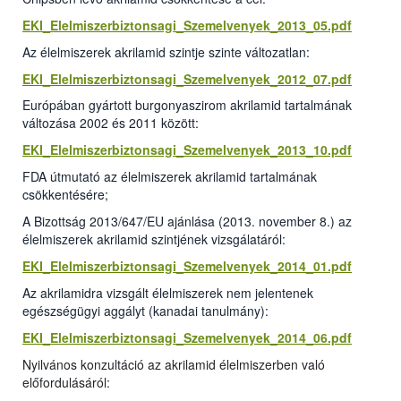
EKI_Elelmiszerbiztonsagi_Szemelvenyek_2013_05.pdf
Az élelmiszerek akrilamid szintje szinte változatlan:
EKI_Elelmiszerbiztonsagi_Szemelvenyek_2012_07.pdf
Európában gyártott burgonyaszirom akrilamid tartalmának
változása 2002 és 2011 között:
EKI_Elelmiszerbiztonsagi_Szemelvenyek_2013_10.pdf
FDA útmutató az élelmiszerek akrilamid tartalmának
csökkentésére;
A Bizottság 2013/647/EU ajánlása (2013. november 8.) az
élelmiszerek akrilamid szintjének vizsgálatáról:
EKI_Elelmiszerbiztonsagi_Szemelvenyek_2014_01.pdf
Az akrilamidra vizsgált élelmiszerek nem jelentenek
egészségügyi aggályt (kanadai tanulmány):
EKI_Elelmiszerbiztonsagi_Szemelvenyek_2014_06.pdf
Nyilvános konzultáció az akrilamid élelmiszerben való
előfordulásáról: