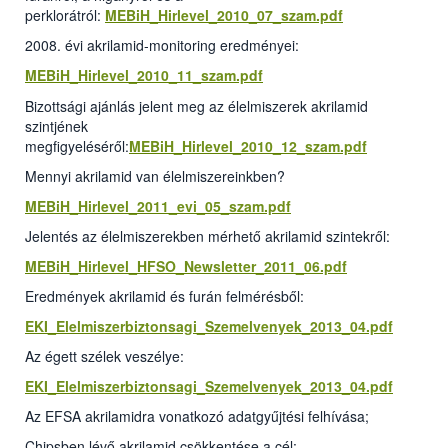
perklorátról:
MEBiH_Hirlevel_2010_07_szam.pdf
2008. évi akrilamid-monitoring eredményei:
MEBiH_Hirlevel_2010_11_szam.pdf
Bizottsági ajánlás jelent meg az élelmiszerek akrilamid
szintjének
megfigyeléséről:
MEBiH_Hirlevel_2010_12_szam.pdf
Mennyi akrilamid van élelmiszereinkben?
MEBiH_Hirlevel_2011_evi_05_szam.pdf
Jelentés az élelmiszerekben mérhető akrilamid szintekről:
MEBiH_Hirlevel_HFSO_Newsletter_2011_06.pdf
Eredmények akrilamid és furán felmérésből:
EKI_Elelmiszerbiztonsagi_Szemelvenyek_2013_04.pdf
Az égett szélek veszélye:
EKI_Elelmiszerbiztonsagi_Szemelvenyek_2013_04.pdf
Az EFSA akrilamidra vonatkozó adatgyűjtési felhívása;
Chipsben lévő akrilamid csökkentése a cél: