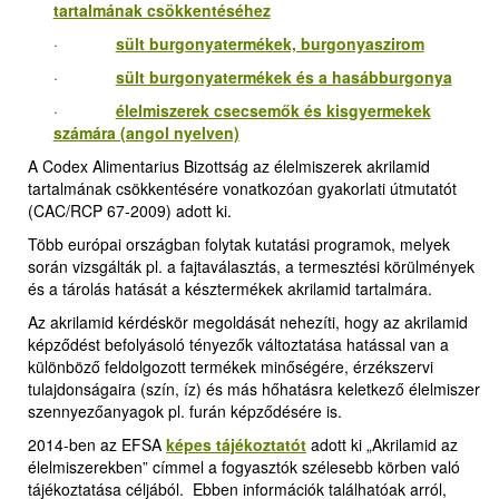
tartalmának csökkentéséhez
·
sült burgonyatermékek, burgonyaszirom
·
sült burgonyatermékek és a hasábburgonya
·
élelmiszerek csecsemők és kisgyermekek
számára (angol nyelven)
A Codex Alimentarius Bizottság az élelmiszerek akrilamid
tartalmának csökkentésére vonatkozóan gyakorlati útmutatót
(CAC/RCP 67-2009) adott ki.
Több európai országban folytak kutatási programok, melyek
során vizsgálták pl. a fajtaválasztás, a termesztési körülmények
és a tárolás hatását a késztermékek akrilamid tartalmára.
Az akrilamid kérdéskör megoldását nehezíti, hogy az akrilamid
képződést befolyásoló tényezők változtatása hatással van a
különböző feldolgozott termékek minőségére, érzékszervi
tulajdonságaira (szín, íz) és más hőhatásra keletkező élelmiszer
szennyezőanyagok pl. furán képződésére is.
2014-ben az EFSA
képes tájékoztatót
adott ki „Akrilamid az
élelmiszerekben” címmel a fogyasztók szélesebb körben való
tájékoztatása céljából. Ebben információk találhatóak arról,