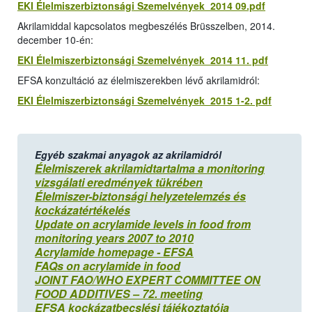
EKI Élelmiszerbiztonsági Szemelvények 2014 09.pdf
Akrilamiddal kapcsolatos megbeszélés Brüsszelben, 2014.
december 10-én:
EKI Élelmiszerbiztonsági Szemelvények 2014 11. pdf
EFSA konzultáció az élelmiszerekben lévő akrilamidról:
EKI Élelmiszerbiztonsági Szemelvények 2015 1-2. pdf
Egyéb szakmai anyagok az akrilamidról
Élelmiszerek akrilamidtartalma a monitoring
vizsgálati eredmények tükrében
Élelmiszer-biztonsági helyzetelemzés és
kockázatértékelés
Update on acrylamide levels in food from
monitoring years 2007 to 2010
Acrylamide homepage - EFSA
FAQs on acrylamide in food
JOINT FAO/WHO EXPERT COMMITTEE ON
FOOD ADDITIVES – 72. meeting
EFSA kockázatbecslési tájékoztatója