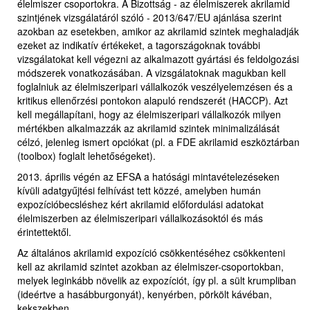
élelmiszer csoportokra. A Bizottság - az élelmiszerek akrilamid
szintjének vizsgálatáról szóló - 2013/647/EU ajánlása szerint
azokban az esetekben, amikor az akrilamid szintek meghaladják
ezeket az indikatív értékeket, a tagországoknak további
vizsgálatokat kell végezni az alkalmazott gyártási és feldolgozási
módszerek vonatkozásában. A vizsgálatoknak magukban kell
foglalniuk az élelmiszeripari vállalkozók veszélyelemzésen és a
kritikus ellenőrzési pontokon alapuló rendszerét (HACCP). Azt
kell megállapítani, hogy az élelmiszeripari vállalkozók milyen
mértékben alkalmazzák az akrilamid szintek minimalizálását
célzó, jelenleg ismert opciókat (pl. a FDE akrilamid eszköztárban
(toolbox) foglalt lehetőségeket).
2013. április végén az EFSA a hatósági mintavételezéseken
kívüli adatgyűjtési felhívást tett közzé, amelyben humán
expozícióbecsléshez kért akrilamid előfordulási adatokat
élelmiszerben az élelmiszeripari vállalkozásoktól és más
érintettektől.
Az általános akrilamid expozíció csökkentéséhez csökkenteni
kell az akrilamid szintet azokban az élelmiszer-csoportokban,
melyek leginkább növelik az expozíciót, így pl. a sült krumpliban
(ideértve a hasábburgonyát), kenyérben, pörkölt kávéban,
kekszekben.