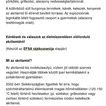
pörkölés, grillezés), alacsony nedvességtartalomnál.
A különböző sült burgonya termékek, kávék, kekszek, kenyerek
az akrilamid fő étrendi beviteli forrásai. Az expozíciónak
leginkább kitett fogyasztói csoport a gyermekek (alacsony
testtömegük miatt).
Kérdések és válaszok az élelmiszerekben előforduló
akrilamidról
(Készült az
EFSA tájékoztatója
alapján)
Mi az akrilamid?
Az akrilamid kis molekulasúlyú, vízben jól oldódó szerves
vegyület. Használják többek között ipari kemikáliaként a
poliakrilamid gyártásban.
2002-ben Svédországban figyeltek fel arra, hogy
szénhidráttartalmú élelmiszerek magas hőmérsékleten (120-150
°C felett) történő hevítésekor (pl. sütéskor, grillezéskor vagy
zsírban történő sütéskor) természetes módon keletkezik
akrilamid.