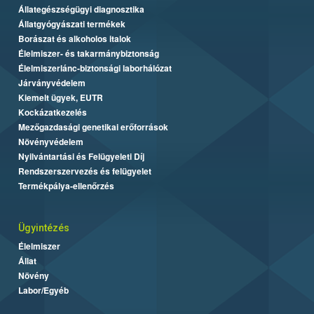
Állategészségügyi diagnosztika
Állatgyógyászati termékek
Borászat és alkoholos italok
Élelmiszer- és takarmánybiztonság
Élelmiszerlánc-biztonsági laborhálózat
Járványvédelem
Kiemelt ügyek, EUTR
Kockázatkezelés
Mezőgazdasági genetikai erőforrások
Növényvédelem
Nyilvántartási és Felügyeleti Díj
Rendszerszervezés és felügyelet
Termékpálya-ellenőrzés
Ügyintézés
Élelmiszer
Állat
Növény
Labor/Egyéb