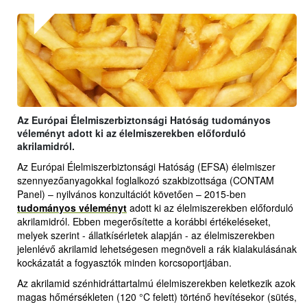
Az Európai Élelmiszerbiztonsági Hatóság tudományos
véleményt adott ki az élelmiszerekben előforduló
akrilamidról.
Az Európai Élelmiszerbiztonsági Hatóság (EFSA) élelmiszer
szennyezőanyagokkal foglalkozó szakbizottsága (CONTAM
Panel) – nyilvános konzultációt követően – 2015-ben
tudományos véleményt
adott ki az élelmiszerekben előforduló
akrilamidról. Ebben megerősítette a korábbi értékeléseket,
melyek szerint - állatkísérletek alapján - az élelmiszerekben
jelenlévő akrilamid lehetségesen megnöveli a rák kialakulásának
kockázatát a fogyasztók minden korcsoportjában.
Az akrilamid szénhidráttartalmú élelmiszerekben keletkezik azok
magas hőmérsékleten (120 °C felett) történő hevítésekor (sütés,