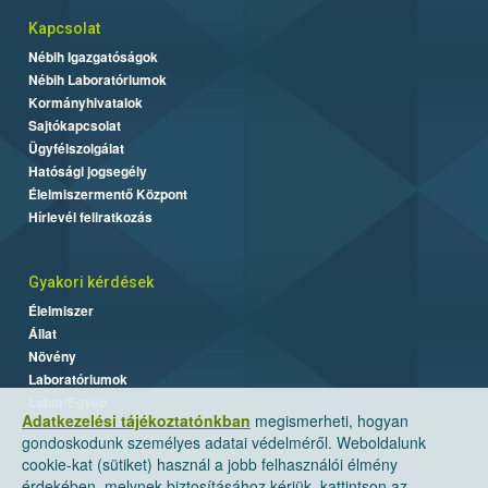
Kapcsolat
Nébih Igazgatóságok
Nébih Laboratóriumok
Kormányhivatalok
Sajtókapcsolat
Ügyfélszolgálat
Hatósági jogsegély
Élelmiszermentő Központ
Hírlevél feliratkozás
Gyakori kérdések
Élelmiszer
Állat
Növény
Laboratóriumok
Labor/Egyéb
Adatkezelési tájékoztatónkban
megismerheti, hogyan
gondoskodunk személyes adatai védelméről. Weboldalunk
cookie-kat (sütiket) használ a jobb felhasználói élmény
érdekében, melynek biztosításához kérjük, kattintson az