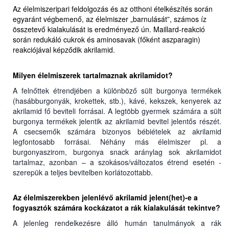
Az élelmiszeripari feldolgozás és az otthoni ételkészítés során
egyaránt végbemenő, az élelmiszer „barnulását”, számos íz
összetevő kialakulását is eredményező ún. Maillard-reakció
során redukáló cukrok és aminosavak (főként aszparagin)
reakciójával képződik akrilamid.
Milyen élelmiszerek tartalmaznak akrilamidot?
A felnőttek étrendjében a különböző sült burgonya termékek
(hasábburgonyák, krokettek, stb.), kávé, kekszek, kenyerek az
akrilamid fő beviteli forrásai. A legtöbb gyermek számára a sült
burgonya termékek jelentik az akrilamid bevitel jelentős részét.
A csecsemők számára bizonyos bébiételek az akrilamid
legfontosabb forrásai. Néhány más élelmiszer pl. a
burgonyaszirom, burgonya snack aránylag sok akrilamidot
tartalmaz, azonban – a szokásos/változatos étrend esetén -
szerepük a teljes bevitelben korlátozottabb.
Az élelmiszerekben jelenlévő akrilamid jelent(het)-e a
fogyasztók számára kockázatot a rák kialakulását tekintve?
A jelenleg rendelkezésre álló humán tanulmányok a rák