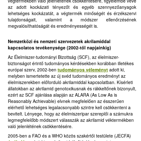
végtermékben való jelenlétének csökkentésére, figyelembe véve
az adott kockázati tényezőt és egyéb szennyezőanyagok
lehetséges kockázatát, a végtermék minőségét és érzékszervi
tulajdonságait, valamint a módszer ellenőrzésének
megvalósíthatóságát és eredményességét is
.
Nemzetközi és nemzeti szervezetek akrilamiddal
kapcsolatos tevékenysége
(2002-től napjainkig)
Az Élelmiszer-tudományi Bizottság (SCF), az élelmiszer-
biztonságot érintő tudományos kérdésekben korábban illetékes
európai szerv, 2002-ben
tudományos véleményt
adott ki,
melyben ismertetette az új svéd tudományos eredményt az
élelmiszerekben előforduló akrilamiddal kapcsolatban. Kísérleti
állatokban az akrilamid genotoxikusnak és rákkeltőnek bizonyult,
ezért az SCF ajánlása alapján az ALARA (As Low As is
Reasonably Achievable) elvnek megfelelően az ésszerűen
elérhető lehetséges legalacsonyabb szintre kell csökkenteni a
bevitelt. Lényege, hogy az élelmiszeripar szereplői a számukra
legmegfelelőbb módszert válasszák az akrilamid véktermékben
való jelenlétének csökkentésére.
2005-ben a FAO és a WHO közös szakértői testülete (JECFA)