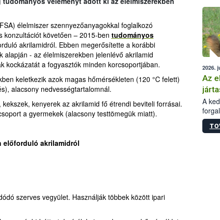
g tudományos véleményt adott ki az élelmiszerekben
épüle
EFSA) élelmiszer szennyezőanyagokkal foglalkozó
s konzultációt követően – 2015-ben
tudományos
orduló akrilamidról. Ebben megerősítette a korábbi
ek alapján - az élelmiszerekben jelenlévő akrilamid
ak kockázatát a fogyasztók minden korcsoportjában.
2026. j
Az e
ekben keletkezik azok magas hőmérsékleten (120 °C felett)
zés), alacsony nedvességtartalomnál.
járta
A kedv
ekszek, kenyerek az akrilamid fő étrendi beviteli forrásai.
forga
 csoport a gyermekek (alacsony testtömegük miatt).
Korm.
TO
sérül
felme
 előforduló akrilamidról
veszé
Ezen 
vonni
jártas
ldódó szerves vegyület. Használják többek között ipari