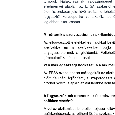
tumorok kialakulásának valószínűségét 
eredményei alapján az EFSA szakértői eg
élelmiszerekben jelenlévő akrilamid lehet
fogyasztói korcsoportra vonatkozik, te
legjobban kitett csoport.
Mi történik a szervezetben az akrilamidd
Az elfogyasztott ételekkel és italokkal bevi
szervekbe és a szervezetben zajló a
anyagcseretermék a glicidamid. Feltehet
génmutációkat és tumorokat.
Van más egészségi kockázat is a rák mel
Az EFSA szakemberei mérlegelték az akrilam
előtti és utáni fejlődésre, a szaporodásra
étrendi bevitel alapján az akrilamidot nem t
A fogyasztók mit tehetnek az élelmiszer
csökkentéséért?
Mivel az akrilamidot lehetetlen teljesen eltá
csökkentésének, az otthoni főzési szokások