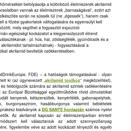
i hőmérséklet befolyásolja a különböző élelmiszerek akrilamid
apcsolatban vannak az élelmiszerek „barnaságával”, ezért azt
telkészítés során ne süssék túl (ne „égessék”), hanem csak
l a főzési gyakorlatok váltogatására és egyensúlyt kell
között, mely segíthet a fogyasztói expozíció
mán-egészségi kockázatot a kiegyensúlyozott étrend
választékának - pl. hús, hal, zöldségfélék, gyümölcsök és a
krilamidot tartalmazhatnak) - fogyasztásával a
tókat akrilamid bevitelük csökkentésében.
oodDrinkEurope, FDE) – a hatóságok támogatásával - olyan
tett ki (az úgynevezett
„
akrilamid toolbox
”
megközelítést),
k és feldolgozók számára az akrilamid szintek csökkentésére
az Európai Bizottsággal együttműködve rövid útmutatókat
udált kenyerek, kétszersültek, kenyérfélék, gabonapelyhek,
ek, burgonyaszirom, hasábburgonya valamint bébiételek
naprakész kiadványok a
DG SANTE honlapján
számos nyelvi
etők. Az akrilamid kapcsán az élelmiszeriparban érintett
módszert kell választaniuk az adott szennyezőanyag
ére, figyelembe véve az adott kockázati tényezőt és egyéb