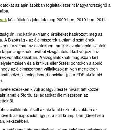
datokat az ajánlásokban foglaltak szerint Magyarországról a
sába.
ések
k
észültek és jelentek meg 2009-ben, 2010-ben, 2011-
tság ún. indikatív akrilamid értékeket határozott meg az
. A Bizottság - az élelmiszerek akrilamid szintjének
szerint azokban az esetekben, amikor az akrilamid szintek
a tagországoknak további vizsgálatokat kell végezni az
erek vonatkozásában. A vizsgálatoknak magukban kell
szélyelemzésen és a kritikus ellenőrzési pontokon alapuló
 hogy az élelmiszeripari vállalkozók milyen mértékben
ását célzó, jelenleg ismert opciókat (pl. a FDE akrilamid
).
vételezéseken kívüli adatgyűjtési felhívást tett közzé,
rilamid előfordulási adatokat élelmiszerben az
ttektől.
éhez csökkenteni kell az akrilamid szintet azokban az
velik az expozíciót, így pl. a sült krumpliban (ideértve a
an, kekszekben.
 – a hatóságok támogatásával - olyan önkéntes méréseket,