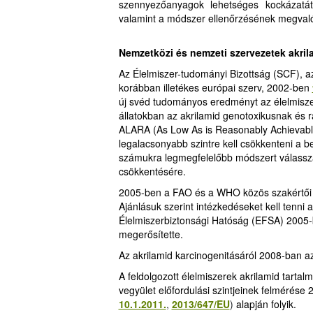
szennyezőanyagok lehetséges kockázatát
valamint a módszer ellenőrzésének megval
Nemzetközi és nemzeti szervezetek akri
Az Élelmiszer-tudományi Bizottság (SCF), a
korábban illetékes európai szerv, 2002-ben
új svéd tudományos eredményt az élelmiszer
állatokban az akrilamid genotoxikusnak és r
ALARA (As Low As is Reasonably Achievable
legalacsonyabb szintre kell csökkenteni a be
számukra legmegfelelőbb módszert válasszá
csökkentésére.
2005-ben a FAO és a WHO közös szakértői 
Ajánlásuk szerint intézkedéseket kell tenni
Élelmiszerbiztonsági Hatóság (EFSA) 2005
megerősítette.
Az akrilamid karcinogenitásáról 2008-ban 
A feldolgozott élelmiszerek akrilamid tarta
vegyület előfordulási szintjeinek felmérése 
10.1.2011.
,
2013/647/EU
)
alapján folyik.