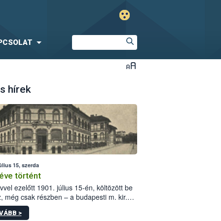
PCSOLAT
s hírek
úlius 15, szerda
éve történt
vvel ezelőtt 1901. július 15-én, költözött be
z, még csak részben – a budapesti m. kir.
i vetőmagvizsgáló állomás a Kis Rókus utca
VÁBB >
ám alatti, Czigler Győző által tervezett új