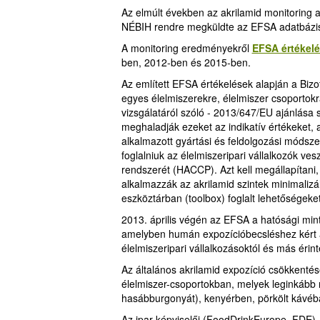
Az elmúlt években az akrilamid monitoring a
NÉBIH rendre megküldte az EFSA adatbázi
A monitoring eredményekről
EFSA értékel
ben, 2012-ben és 2015-ben.
Az említett EFSA értékelések alapján a Bizot
egyes élelmiszerekre, élelmiszer csoportokra
vizsgálatáról szóló - 2013/647/EU ajánlása 
meghaladják ezeket az indikatív értékeket, 
alkalmazott gyártási és feldolgozási módsz
foglalniuk az élelmiszeripari vállalkozók ve
rendszerét (HACCP). Azt kell megállapítani,
alkalmazzák az akrilamid szintek minimalizál
eszköztárban (toolbox) foglalt lehetőségeket
2013. április végén az EFSA a hatósági minta
amelyben humán expozícióbecsléshez kért ak
élelmiszeripari vállalkozásoktól és más érinte
Az általános akrilamid expozíció csökkentés
élelmiszer-csoportokban, melyek leginkább nö
hasábburgonyát), kenyérben, pörkölt kávéb
Az ipar képviselői (FoodDrinkEurope, FDE)