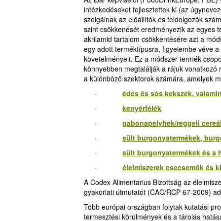
intézkedéseket fejlesztettek ki (az úgynevez
szolgálnak az előállítók és feldolgozók sz
szint csökkenését eredményezik az egyes t
akrilamid tartalom csökkentésére azt a móds
egy adott terméktípusra, figyelembe véve a
követelményeit. Ez a módszer termék csopor
könnyebben megtalálják a rájuk vonatkozó r
a különböző szektorok számára, amelyek ma
·
édes és sós kekszek, valamin
·
kenyérfélék
·
gabonapelyhek/reggeli cereá
·
sült burgonyatermékek, bur
·
sült burgonyatermékek és a
·
élelmiszerek csecsemők és k
A Codex Alimentarius Bizottság az élelmisz
gyakorlati útmutatót (CAC/RCP 67-2009) ado
Több európai országban folytak kutatási pro
termesztési körülmények és a tárolás hatás