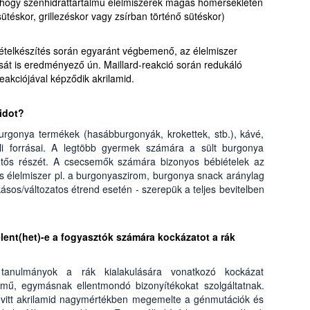
, hogy szénhidráttartalmú élelmiszerek magas hőmérsékleten
sütéskor, grillezéskor vagy zsírban történő sütéskor)
i ételkészítés során egyaránt végbemenő, az élelmiszer
sát is eredményező ún. Maillard-reakció során redukáló
eakciójával képződik akrilamid.
idot?
burgonya termékek (hasábburgonyák, krokettek, stb.), kávé,
eli forrásai. A legtöbb gyermek számára a sült burgonya
lentős részét. A csecsemők számára bizonyos bébiételek az
s élelmiszer pl. a burgonyaszirom, burgonya snack aránylag
ásos/változatos étrend esetén - szerepük a teljes bevitelben
elent(het)-e a fogyasztók számára kockázatot a rák
tanulmányok a rák kialakulására vonatkozó kockázat
mű, egymásnak ellentmondó bizonyítékokat szolgáltatnak.
bevitt akrilamid nagymértékben megemelte a génmutációk és