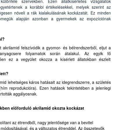
különféle szervekben. Ezen állatkísérletes vizsgálatok
yetértenek a korábbi értékelésekkel, melyek szerint az
ségesen növeli a rák kialakulásának kockázatát. Ez minden
sttömegük alapján azonban a gyermekek az expozíciónak
al?
tt akrilamid felszívódik a gyomor- és bélrendszerből, eljut a
nyagcsere folyamatok során átalakul. Az egyik fő
ően ez a vegyület okozza a kísérleti állatokban észlelt
lett?
id lehetséges káros hatásait az idegrendszerre, a születés
 (hím reprodukcióra). Ezen hatások tekintetében a jelenlegi
artották aggályosnak.
ekben előforduló akrilamid okozta kockázat
volítani az étrendből, nagy jelentősége van a bevitel
 módosításával, és a változatos étrenddel. Az összetevők