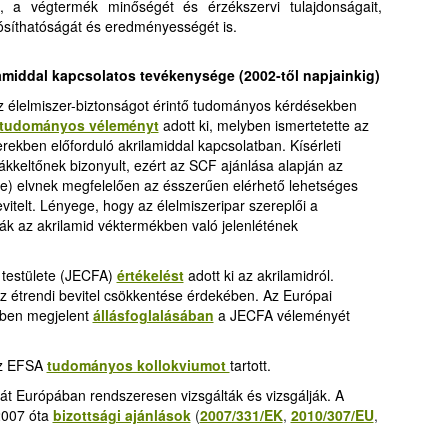
, a végtermék minőségét és érzékszervi tulajdonságait,
ósíthatóságát és eredményességét is
.
lamiddal kapcsolatos tevékenysége
(2002-től napjainkig)
z élelmiszer-biztonságot érintő tudományos kérdésekben
tudományos véleményt
adott ki, melyben ismertetette az
ekben előforduló akrilamiddal kapcsolatban. Kísérleti
ákkeltőnek bizonyult, ezért az SCF ajánlása alapján az
) elvnek megfelelően az ésszerűen elérhető lehetséges
vitelt. Lényege, hogy az élelmiszeripar szereplői a
k az akrilamid véktermékben való jelenlétének
testülete (JECFA)
értékelést
adott ki az akrilamidról.
 az étrendi bevitel csökkentése érdekében. Az Európai
-ben megjelent
állásfoglalásában
a JECFA véleményét
az EFSA
tudományos kollokviumot
tartott.
lmát Európában rendszeresen vizsgálták és vizsgálják. A
2007 óta
bizottsági ajánlások
(
2007/331/EK
,
2010/307/EU
,