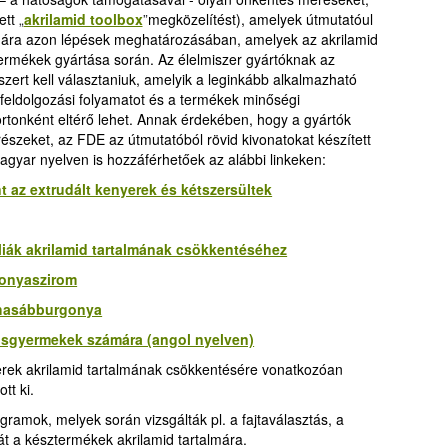
ett
„
akrilamid toolbox
”
megközelítést), amelyek útmutatóul
ámára azon lépések meghatározásában, amelyek az akrilamid
ermékek gyártása során. Az élelmiszer gyártóknak az
zert kell választaniuk, amelyik a leginkább alkalmazható
 feldolgozási folyamatot és a termékek minőségi
tonként eltérő lehet. Annak érdekében, hogy a gyártók
észeket, az FDE az útmutatóból rövid kivonatokat készített
gyar nyelven is hozzáférhetőek az alábbi linkeken:
t az extrudált kenyerek és kétszersültek
liák akrilamid tartalmának csökkentéséhez
gonyaszirom
 hasábburgonya
isgyermekek számára (angol nyelven)
erek akrilamid tartalmának csökkentésére vonatkozóan
tt ki.
gramok, melyek során vizsgálták pl. a fajtaválasztás, a
át a késztermékek akrilamid tartalmára.