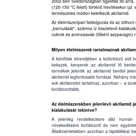
2002-ben Svédországban figyeltek fel arra
(120-150 °C felett) történő hevítésekor (pl. 
természetes módon keletkezik akrilamid.
Az élelmiszeripari feldolgozás és az otthon
„barnulását”, számos íz összetevő kialakulá
cukrok és aminosavak (főként aszparagin) r
Milyen élelmiszerek tartalmaznak akrilam
A felnőttek étrendjében a különböző sült 
kekszek, kenyerek az akrilamid fő bevit
termékek jelentik az akrilamid bevitel je
akrilamid legfontosabb forrásai. Néhány má
sok akrilamidot tartalmaz, azonban – a szok
korlátozottabb.
Az élelmiszerekben jelenlévő akrilamid j
kialakulását tekintve?
A jelenleg rendelkezésre álló humán 
növekedésére korlátozott és nem egyértel
Állatkísérletekben azonban a táplálékkal 