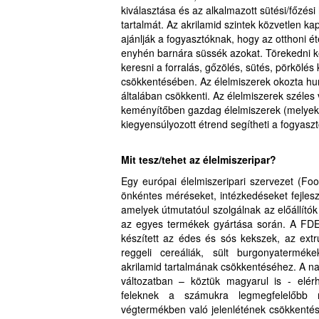
kiválasztása és az alkalmazott sütési/főzés
tartalmát. Az akrilamid szintek közvetlen k
ajánlják a fogyasztóknak, hogy az otthoni é
enyhén barnára süssék azokat. Törekedni kel
keresni a forralás, gőzölés, sütés, pörkölés 
csökkentésében. Az élelmiszerek okozta hu
általában csökkenti. Az élelmiszerek széles 
keményítőben gazdag élelmiszerek (melyek a
kiegyensúlyozott étrend segítheti a fogyasz
Mit tesz/tehet az élelmiszeripar?
Egy európai élelmiszeripari szervezet (F
önkéntes méréseket, intézkedéseket fejlesz
amelyek útmutatóul szolgálnak az előállító
az egyes termékek gyártása során. A FDE 
készített az édes és sós kekszek, az extr
reggeli cereáliák, sült burgonyatermék
akrilamid tartalmának csökkentéséhez. A 
változatban – köztük magyarul is - elérh
feleknek a számukra legmegfelelőbb 
végtermékben való jelenlétének csökkentés