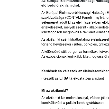
Az Európai Élelmiszerbiztonsági Hatósá
előforduló akrilamidról.
Az Európai Élelmiszerbiztonsági Hatóság (
szakbizottsága (CONTAM Panel) – nyilváno
véleményt
adott ki az élelmiszerekben előf
értékeléseket, melyek szerint - állatkísérlet
lehetségesen megnöveli a rák kialakulásán
Az akrilamid szénhidráttartalmú élelmiszer
történő hevítésekor (sütés, pörkölés, grille
A különböző sült burgonya termékek, kávék, k
Az expozíciónak leginkább kitett fogyasztói
Kérdések és válaszok az élelmiszerekben
(Készült az
EFSA tájékoztatója
alapján)
Mi az akrilamid?
Az akrilamid kis molekulasúlyú, vízben jól o
kemikáliaként a poliakrilamid gyártásban.