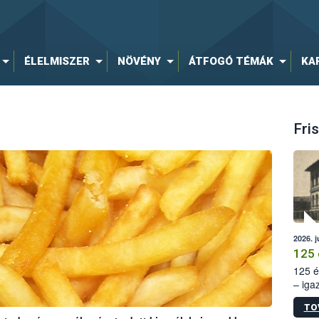
ÉLELMISZER
NÖVÉNY
ÁTFOGÓ TÉMÁK
KA
Fris
2026. j
125 
125 é
– iga
állam
TO
15. sz