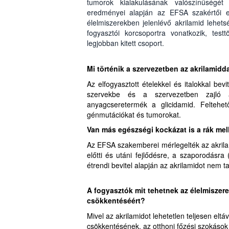
tumorok kialakulásának valószínűségét 
eredményei alapján az EFSA szakértői eg
élelmiszerekben jelenlévő akrilamid lehet
fogyasztói korcsoportra vonatkozik, te
legjobban kitett csoport.
Mi történik a szervezetben az akrilamidd
Az elfogyasztott ételekkel és italokkal bevi
szervekbe és a szervezetben zajló a
anyagcseretermék a glicidamid. Feltehet
génmutációkat és tumorokat.
Van más egészségi kockázat is a rák mel
Az EFSA szakemberei mérlegelték az akrilam
előtti és utáni fejlődésre, a szaporodásra
étrendi bevitel alapján az akrilamidot nem t
A fogyasztók mit tehetnek az élelmiszer
csökkentéséért?
Mivel az akrilamidot lehetetlen teljesen eltá
csökkentésének, az otthoni főzési szokások