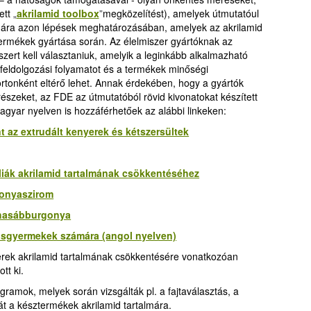
ett
„
akrilamid toolbox
”
megközelítést), amelyek útmutatóul
ámára azon lépések meghatározásában, amelyek az akrilamid
ermékek gyártása során. Az élelmiszer gyártóknak az
zert kell választaniuk, amelyik a leginkább alkalmazható
 feldolgozási folyamatot és a termékek minőségi
tonként eltérő lehet. Annak érdekében, hogy a gyártók
észeket, az FDE az útmutatóból rövid kivonatokat készített
gyar nyelven is hozzáférhetőek az alábbi linkeken:
t az extrudált kenyerek és kétszersültek
liák akrilamid tartalmának csökkentéséhez
gonyaszirom
 hasábburgonya
isgyermekek számára (angol nyelven)
erek akrilamid tartalmának csökkentésére vonatkozóan
tt ki.
gramok, melyek során vizsgálták pl. a fajtaválasztás, a
át a késztermékek akrilamid tartalmára.