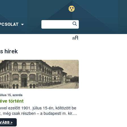
PCSOLAT
s hírek
úlius 15, szerda
éve történt
vvel ezelőtt 1901. július 15-én, költözött be
z, még csak részben – a budapesti m. kir.
i vetőmagvizsgáló állomás a Kis Rókus utca
VÁBB >
ám alatti, Czigler Győző által tervezett új