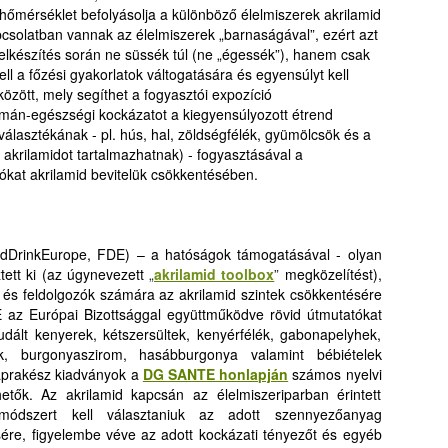
i hőmérséklet befolyásolja a különböző élelmiszerek akrilamid
apcsolatban vannak az élelmiszerek „barnaságával”, ezért azt
telkészítés során ne süssék túl (ne „égessék”), hanem csak
l a főzési gyakorlatok váltogatására és egyensúlyt kell
között, mely segíthet a fogyasztói expozíció
mán-egészségi kockázatot a kiegyensúlyozott étrend
választékának - pl. hús, hal, zöldségfélék, gyümölcsök és a
krilamidot tartalmazhatnak) - fogyasztásával a
tókat akrilamid bevitelük csökkentésében.
oodDrinkEurope, FDE) – a hatóságok támogatásával - olyan
tett ki (az úgynevezett
„
akrilamid toolbox
”
megközelítést),
k és feldolgozók számára az akrilamid szintek csökkentésére
az Európai Bizottsággal együttműködve rövid útmutatókat
udált kenyerek, kétszersültek, kenyérfélék, gabonapelyhek,
ek, burgonyaszirom, hasábburgonya valamint bébiételek
naprakész kiadványok a
DG SANTE honlapján
számos nyelvi
etők. Az akrilamid kapcsán az élelmiszeriparban érintett
módszert kell választaniuk az adott szennyezőanyag
ére, figyelembe véve az adott kockázati tényezőt és egyéb