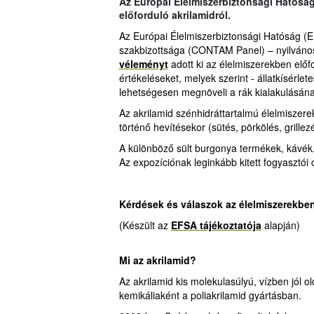
Az Európai Élelmiszerbiztonsági Hatósá
előforduló akrilamidról.
Az Európai Élelmiszerbiztonsági Hatóság (
szakbizottsága (CONTAM Panel) – nyilváno
véleményt
adott ki az élelmiszerekben előf
értékeléseket, melyek szerint - állatkísérlet
lehetségesen megnöveli a rák kialakulásán
Az akrilamid szénhidráttartalmú élelmiszer
történő hevítésekor (sütés, pörkölés, grille
A különböző sült burgonya termékek, kávék, k
Az expozíciónak leginkább kitett fogyasztói
Kérdések és válaszok az élelmiszerekben
(Készült az
EFSA tájékoztatója
alapján)
Mi az akrilamid?
Az akrilamid kis molekulasúlyú, vízben jól o
kemikáliaként a poliakrilamid gyártásban.