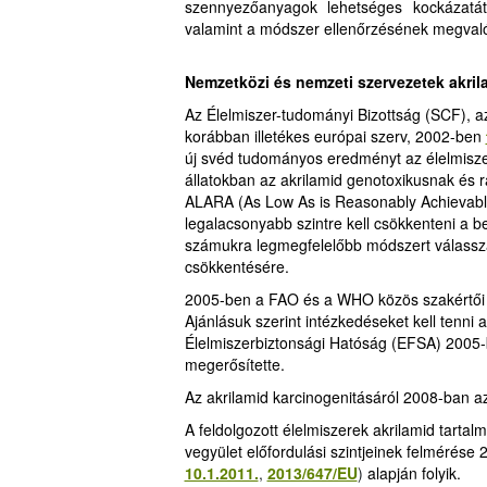
szennyezőanyagok lehetséges kockázatát
valamint a módszer ellenőrzésének megval
Nemzetközi és nemzeti szervezetek akri
Az Élelmiszer-tudományi Bizottság (SCF), a
korábban illetékes európai szerv, 2002-ben
új svéd tudományos eredményt az élelmiszer
állatokban az akrilamid genotoxikusnak és r
ALARA (As Low As is Reasonably Achievable
legalacsonyabb szintre kell csökkenteni a be
számukra legmegfelelőbb módszert válasszá
csökkentésére.
2005-ben a FAO és a WHO közös szakértői 
Ajánlásuk szerint intézkedéseket kell tenni
Élelmiszerbiztonsági Hatóság (EFSA) 2005
megerősítette.
Az akrilamid karcinogenitásáról 2008-ban 
A feldolgozott élelmiszerek akrilamid tarta
vegyület előfordulási szintjeinek felmérése 
10.1.2011.
,
2013/647/EU
)
alapján folyik.