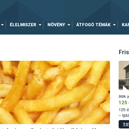
ÉLELMISZER
NÖVÉNY
ÁTFOGÓ TÉMÁK
KA
Fris
2026. j
125 
125 é
– iga
állam
TO
15. sz