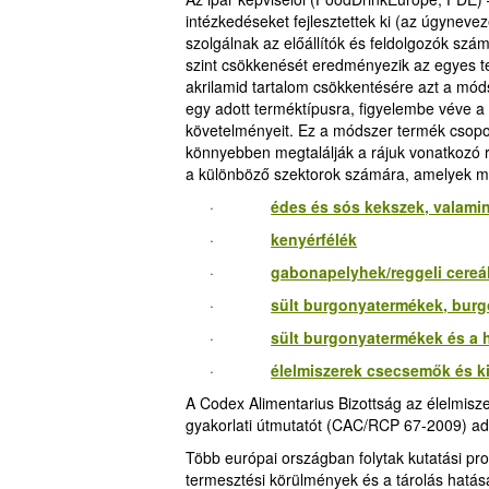
intézkedéseket fejlesztettek ki (az úgynevez
szolgálnak az előállítók és feldolgozók sz
szint csökkenését eredményezik az egyes t
akrilamid tartalom csökkentésére azt a móds
egy adott terméktípusra, figyelembe véve a
követelményeit. Ez a módszer termék csopor
könnyebben megtalálják a rájuk vonatkozó r
a különböző szektorok számára, amelyek ma
·
édes és sós kekszek, valamin
·
kenyérfélék
·
gabonapelyhek/reggeli cereá
·
sült burgonyatermékek, bur
·
sült burgonyatermékek és a
·
élelmiszerek csecsemők és k
A Codex Alimentarius Bizottság az élelmisz
gyakorlati útmutatót (CAC/RCP 67-2009) ado
Több európai országban folytak kutatási pro
termesztési körülmények és a tárolás hatás