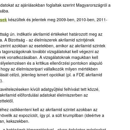
datokat az ajánlásokban foglaltak szerint Magyarországról a
sába.
ések
k
észültek és jelentek meg 2009-ben, 2010-ben, 2011-
tság ún. indikatív akrilamid értékeket határozott meg az
. A Bizottság - az élelmiszerek akrilamid szintjének
szerint azokban az esetekben, amikor az akrilamid szintek
a tagországoknak további vizsgálatokat kell végezni az
erek vonatkozásában. A vizsgálatoknak magukban kell
szélyelemzésen és a kritikus ellenőrzési pontokon alapuló
 hogy az élelmiszeripari vállalkozók milyen mértékben
ását célzó, jelenleg ismert opciókat (pl. a FDE akrilamid
).
vételezéseken kívüli adatgyűjtési felhívást tett közzé,
rilamid előfordulási adatokat élelmiszerben az
ttektől.
éhez csökkenteni kell az akrilamid szintet azokban az
velik az expozíciót, így pl. a sült krumpliban (ideértve a
an, kekszekben.
 – a hatóságok támogatásával - olyan önkéntes méréseket,