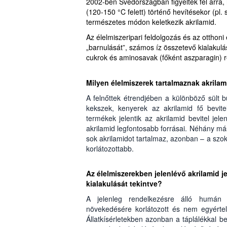
2002-ben Svédországban figyeltek fel arra
(120-150 °C felett) történő hevítésekor (pl. 
természetes módon keletkezik akrilamid.
Az élelmiszeripari feldolgozás és az otthon
„barnulását”, számos íz összetevő kialakulá
cukrok és aminosavak (főként aszparagin) r
Milyen élelmiszerek tartalmaznak akrilam
A felnőttek étrendjében a különböző sült 
kekszek, kenyerek az akrilamid fő bevit
termékek jelentik az akrilamid bevitel je
akrilamid legfontosabb forrásai. Néhány má
sok akrilamidot tartalmaz, azonban – a szok
korlátozottabb.
Az élelmiszerekben jelenlévő akrilamid j
kialakulását tekintve?
A jelenleg rendelkezésre álló humán 
növekedésére korlátozott és nem egyértel
Állatkísérletekben azonban a táplálékkal 