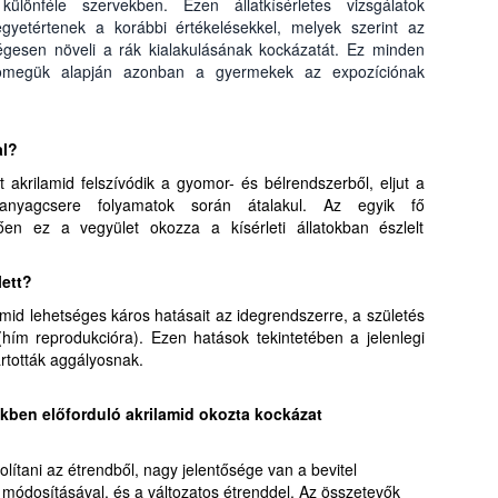
különféle szervekben. Ezen állatkísérletes vizsgálatok
yetértenek a korábbi értékelésekkel, melyek szerint az
ségesen növeli a rák kialakulásának kockázatát. Ez minden
sttömegük alapján azonban a gyermekek az expozíciónak
al?
tt akrilamid felszívódik a gyomor- és bélrendszerből, eljut a
nyagcsere folyamatok során átalakul. Az egyik fő
ően ez a vegyület okozza a kísérleti állatokban észlelt
lett?
id lehetséges káros hatásait az idegrendszerre, a születés
 (hím reprodukcióra). Ezen hatások tekintetében a jelenlegi
artották aggályosnak.
ekben előforduló akrilamid okozta kockázat
volítani az étrendből, nagy jelentősége van a bevitel
 módosításával, és a változatos étrenddel. Az összetevők