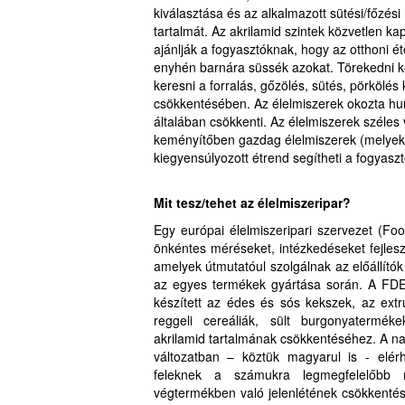
kiválasztása és az alkalmazott sütési/főzés
tartalmát. Az akrilamid szintek közvetlen k
ajánlják a fogyasztóknak, hogy az otthoni é
enyhén barnára süssék azokat. Törekedni kel
keresni a forralás, gőzölés, sütés, pörkölés 
csökkentésében. Az élelmiszerek okozta hu
általában csökkenti. Az élelmiszerek széles 
keményítőben gazdag élelmiszerek (melyek a
kiegyensúlyozott étrend segítheti a fogyasz
Mit tesz/tehet az élelmiszeripar?
Egy európai élelmiszeripari szervezet (F
önkéntes méréseket, intézkedéseket fejlesz
amelyek útmutatóul szolgálnak az előállító
az egyes termékek gyártása során. A FDE 
készített az édes és sós kekszek, az extr
reggeli cereáliák, sült burgonyatermék
akrilamid tartalmának csökkentéséhez. A 
változatban – köztük magyarul is - elérh
feleknek a számukra legmegfelelőbb 
végtermékben való jelenlétének csökkentés