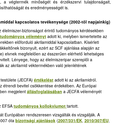
, a végtermék minőségét és érzékszervi tulajdonságait,
ósíthatóságát és eredményességét is
.
lamiddal kapcsolatos tevékenysége
(2002-től napjainkig)
z élelmiszer-biztonságot érintő tudományos kérdésekben
tudományos véleményt
adott ki, melyben ismertetette az
ekben előforduló akrilamiddal kapcsolatban. Kísérleti
ákkeltőnek bizonyult, ezért az SCF ajánlása alapján az
) elvnek megfelelően az ésszerűen elérhető lehetséges
vitelt. Lényege, hogy az élelmiszeripar szereplői a
k az akrilamid véktermékben való jelenlétének
testülete (JECFA)
értékelést
adott ki az akrilamidról.
 az étrendi bevitel csökkentése érdekében. Az Európai
-ben megjelent
állásfoglalásában
a JECFA véleményét
az EFSA
tudományos kollokviumot
tartott.
lmát Európában rendszeresen vizsgálták és vizsgálják. A
2007 óta
bizottsági ajánlások
(
2007/331/EK
,
2010/307/EU
,