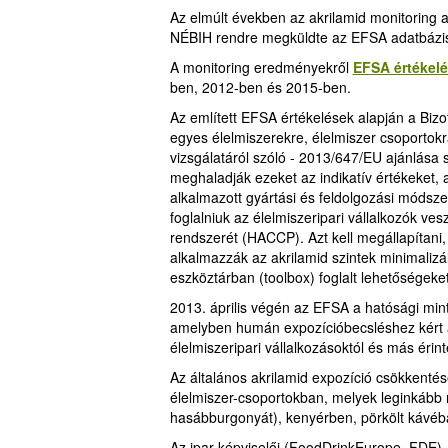
Az elmúlt években az akrilamid monitoring a
NÉBIH rendre megküldte az EFSA adatbázi
A monitoring eredményekről
EFSA értékel
ben, 2012-ben és 2015-ben.
Az említett EFSA értékelések alapján a Bizot
egyes élelmiszerekre, élelmiszer csoportokra
vizsgálatáról szóló - 2013/647/EU ajánlása 
meghaladják ezeket az indikatív értékeket, 
alkalmazott gyártási és feldolgozási módsz
foglalniuk az élelmiszeripari vállalkozók ve
rendszerét (HACCP). Azt kell megállapítani,
alkalmazzák az akrilamid szintek minimalizál
eszköztárban (toolbox) foglalt lehetőségeket
2013. április végén az EFSA a hatósági minta
amelyben humán expozícióbecsléshez kért ak
élelmiszeripari vállalkozásoktól és más érinte
Az általános akrilamid expozíció csökkentés
élelmiszer-csoportokban, melyek leginkább nö
hasábburgonyát), kenyérben, pörkölt kávéb
Az ipar képviselői (FoodDrinkEurope, FDE)