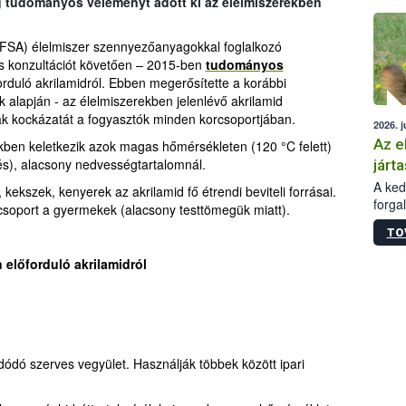
g tudományos véleményt adott ki az élelmiszerekben
épüle
EFSA) élelmiszer szennyezőanyagokkal foglalkozó
s konzultációt követően – 2015-ben
tudományos
orduló akrilamidról. Ebben megerősítette a korábbi
ek alapján - az élelmiszerekben jelenlévő akrilamid
ak kockázatát a fogyasztók minden korcsoportjában.
2026. j
Az e
ekben keletkezik azok magas hőmérsékleten (120 °C felett)
zés), alacsony nedvességtartalomnál.
járta
A kedv
ekszek, kenyerek az akrilamid fő étrendi beviteli forrásai.
forga
 csoport a gyermekek (alacsony testtömegük miatt).
Korm.
TO
sérül
felme
 előforduló akrilamidról
veszé
Ezen 
vonni
jártas
ldódó szerves vegyület. Használják többek között ipari