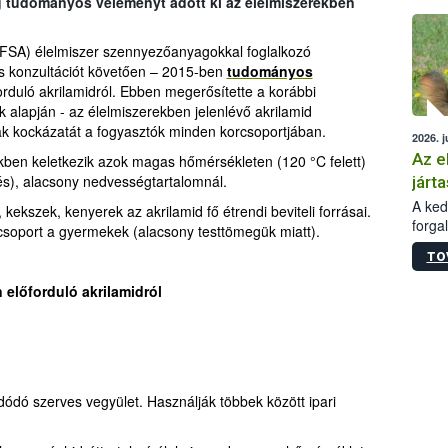
g tudományos véleményt adott ki az élelmiszerekben
épüle
EFSA) élelmiszer szennyezőanyagokkal foglalkozó
s konzultációt követően – 2015-ben
tudományos
orduló akrilamidról. Ebben megerősítette a korábbi
ek alapján - az élelmiszerekben jelenlévő akrilamid
ak kockázatát a fogyasztók minden korcsoportjában.
2026. j
Az e
ekben keletkezik azok magas hőmérsékleten (120 °C felett)
zés), alacsony nedvességtartalomnál.
járta
A kedv
ekszek, kenyerek az akrilamid fő étrendi beviteli forrásai.
forga
 csoport a gyermekek (alacsony testtömegük miatt).
Korm.
TO
sérül
felme
 előforduló akrilamidról
veszé
Ezen 
vonni
jártas
ldódó szerves vegyület. Használják többek között ipari