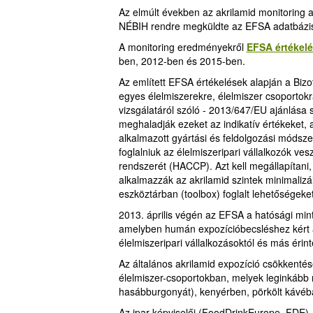
Az elmúlt években az akrilamid monitoring a
NÉBIH rendre megküldte az EFSA adatbázi
A monitoring eredményekről
EFSA értékel
ben, 2012-ben és 2015-ben.
Az említett EFSA értékelések alapján a Bizot
egyes élelmiszerekre, élelmiszer csoportokra
vizsgálatáról szóló - 2013/647/EU ajánlása 
meghaladják ezeket az indikatív értékeket, 
alkalmazott gyártási és feldolgozási módsz
foglalniuk az élelmiszeripari vállalkozók ve
rendszerét (HACCP). Azt kell megállapítani,
alkalmazzák az akrilamid szintek minimalizál
eszköztárban (toolbox) foglalt lehetőségeket
2013. április végén az EFSA a hatósági minta
amelyben humán expozícióbecsléshez kért ak
élelmiszeripari vállalkozásoktól és más érinte
Az általános akrilamid expozíció csökkentés
élelmiszer-csoportokban, melyek leginkább nö
hasábburgonyát), kenyérben, pörkölt kávéb
Az ipar képviselői (FoodDrinkEurope, FDE)