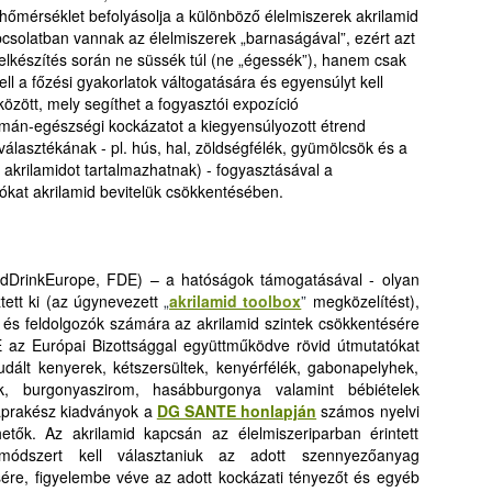
i hőmérséklet befolyásolja a különböző élelmiszerek akrilamid
apcsolatban vannak az élelmiszerek „barnaságával”, ezért azt
telkészítés során ne süssék túl (ne „égessék”), hanem csak
l a főzési gyakorlatok váltogatására és egyensúlyt kell
között, mely segíthet a fogyasztói expozíció
mán-egészségi kockázatot a kiegyensúlyozott étrend
választékának - pl. hús, hal, zöldségfélék, gyümölcsök és a
krilamidot tartalmazhatnak) - fogyasztásával a
tókat akrilamid bevitelük csökkentésében.
oodDrinkEurope, FDE) – a hatóságok támogatásával - olyan
tett ki (az úgynevezett
„
akrilamid toolbox
”
megközelítést),
k és feldolgozók számára az akrilamid szintek csökkentésére
az Európai Bizottsággal együttműködve rövid útmutatókat
udált kenyerek, kétszersültek, kenyérfélék, gabonapelyhek,
ek, burgonyaszirom, hasábburgonya valamint bébiételek
naprakész kiadványok a
DG SANTE honlapján
számos nyelvi
etők. Az akrilamid kapcsán az élelmiszeriparban érintett
módszert kell választaniuk az adott szennyezőanyag
ére, figyelembe véve az adott kockázati tényezőt és egyéb