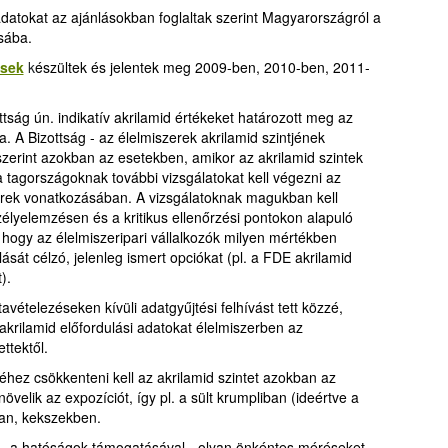
datokat az ajánlásokban foglaltak szerint Magyarországról a
sába.
ések
k
észültek és jelentek meg 2009-ben, 2010-ben, 2011-
tság ún. indikatív akrilamid értékeket határozott meg az
. A Bizottság - az élelmiszerek akrilamid szintjének
szerint azokban az esetekben, amikor az akrilamid szintek
a tagországoknak további vizsgálatokat kell végezni az
erek vonatkozásában. A vizsgálatoknak magukban kell
szélyelemzésen és a kritikus ellenőrzési pontokon alapuló
 hogy az élelmiszeripari vállalkozók milyen mértékben
ását célzó, jelenleg ismert opciókat (pl. a FDE akrilamid
).
vételezéseken kívüli adatgyűjtési felhívást tett közzé,
rilamid előfordulási adatokat élelmiszerben az
ttektől.
éhez csökkenteni kell az akrilamid szintet azokban az
velik az expozíciót, így pl. a sült krumpliban (ideértve a
an, kekszekben.
 – a hatóságok támogatásával - olyan önkéntes méréseket,