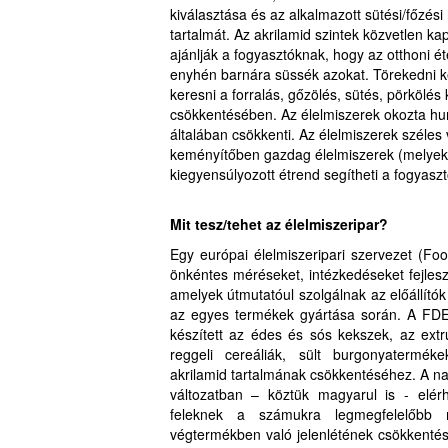
kiválasztása és az alkalmazott sütési/főzés
tartalmát. Az akrilamid szintek közvetlen k
ajánlják a fogyasztóknak, hogy az otthoni é
enyhén barnára süssék azokat. Törekedni kel
keresni a forralás, gőzölés, sütés, pörkölés 
csökkentésében. Az élelmiszerek okozta hu
általában csökkenti. Az élelmiszerek széles 
keményítőben gazdag élelmiszerek (melyek a
kiegyensúlyozott étrend segítheti a fogyasz
Mit tesz/tehet az élelmiszeripar?
Egy európai élelmiszeripari szervezet (F
önkéntes méréseket, intézkedéseket fejlesz
amelyek útmutatóul szolgálnak az előállító
az egyes termékek gyártása során. A FDE 
készített az édes és sós kekszek, az extr
reggeli cereáliák, sült burgonyatermék
akrilamid tartalmának csökkentéséhez. A 
változatban – köztük magyarul is - elérh
feleknek a számukra legmegfelelőbb 
végtermékben való jelenlétének csökkentés