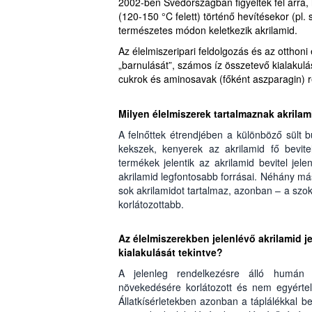
2002-ben Svédországban figyeltek fel arra
(120-150 °C felett) történő hevítésekor (pl. 
természetes módon keletkezik akrilamid.
Az élelmiszeripari feldolgozás és az otthon
„barnulását”, számos íz összetevő kialakulá
cukrok és aminosavak (főként aszparagin) r
Milyen élelmiszerek tartalmaznak akrilam
A felnőttek étrendjében a különböző sült 
kekszek, kenyerek az akrilamid fő bevit
termékek jelentik az akrilamid bevitel je
akrilamid legfontosabb forrásai. Néhány má
sok akrilamidot tartalmaz, azonban – a szok
korlátozottabb.
Az élelmiszerekben jelenlévő akrilamid j
kialakulását tekintve?
A jelenleg rendelkezésre álló humán 
növekedésére korlátozott és nem egyértel
Állatkísérletekben azonban a táplálékkal 