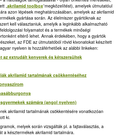
ett
„
akrilamid toolbox
”
megközelítést), amelyek útmutatóul
ámára azon lépések meghatározásában, amelyek az akrilamid
ermékek gyártása során. Az élelmiszer gyártóknak az
zert kell választaniuk, amelyik a leginkább alkalmazható
 feldolgozási folyamatot és a termékek minőségi
tonként eltérő lehet. Annak érdekében, hogy a gyártók
észeket, az FDE az útmutatóból rövid kivonatokat készített
gyar nyelven is hozzáférhetőek az alábbi linkeken:
t az extrudált kenyerek és kétszersültek
liák akrilamid tartalmának csökkentéséhez
gonyaszirom
 hasábburgonya
isgyermekek számára (angol nyelven)
erek akrilamid tartalmának csökkentésére vonatkozóan
tt ki.
gramok, melyek során vizsgálták pl. a fajtaválasztás, a
át a késztermékek akrilamid tartalmára.