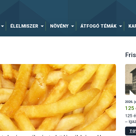
ÉLELMISZER
NÖVÉNY
ÁTFOGÓ TÉMÁK
KA
Fris
2026. j
125 
125 é
– iga
állam
TO
15. sz