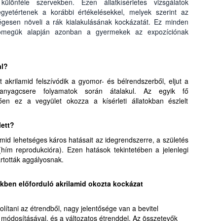
különféle szervekben. Ezen állatkísérletes vizsgálatok
yetértenek a korábbi értékelésekkel, melyek szerint az
ségesen növeli a rák kialakulásának kockázatát. Ez minden
sttömegük alapján azonban a gyermekek az expozíciónak
al?
tt akrilamid felszívódik a gyomor- és bélrendszerből, eljut a
nyagcsere folyamatok során átalakul. Az egyik fő
ően ez a vegyület okozza a kísérleti állatokban észlelt
lett?
id lehetséges káros hatásait az idegrendszerre, a születés
 (hím reprodukcióra). Ezen hatások tekintetében a jelenlegi
artották aggályosnak.
ekben előforduló akrilamid okozta kockázat
volítani az étrendből, nagy jelentősége van a bevitel
 módosításával, és a változatos étrenddel. Az összetevők