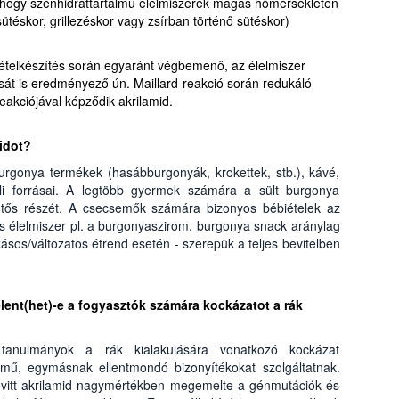
, hogy szénhidráttartalmú élelmiszerek magas hőmérsékleten
sütéskor, grillezéskor vagy zsírban történő sütéskor)
i ételkészítés során egyaránt végbemenő, az élelmiszer
sát is eredményező ún. Maillard-reakció során redukáló
eakciójával képződik akrilamid.
idot?
burgonya termékek (hasábburgonyák, krokettek, stb.), kávé,
eli forrásai. A legtöbb gyermek számára a sült burgonya
lentős részét. A csecsemők számára bizonyos bébiételek az
s élelmiszer pl. a burgonyaszirom, burgonya snack aránylag
ásos/változatos étrend esetén - szerepük a teljes bevitelben
elent(het)-e a fogyasztók számára kockázatot a rák
tanulmányok a rák kialakulására vonatkozó kockázat
mű, egymásnak ellentmondó bizonyítékokat szolgáltatnak.
bevitt akrilamid nagymértékben megemelte a génmutációk és