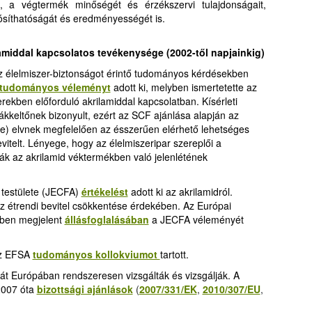
, a végtermék minőségét és érzékszervi tulajdonságait,
ósíthatóságát és eredményességét is
.
lamiddal kapcsolatos tevékenysége
(2002-től napjainkig)
z élelmiszer-biztonságot érintő tudományos kérdésekben
tudományos véleményt
adott ki, melyben ismertetette az
ekben előforduló akrilamiddal kapcsolatban. Kísérleti
ákkeltőnek bizonyult, ezért az SCF ajánlása alapján az
) elvnek megfelelően az ésszerűen elérhető lehetséges
vitelt. Lényege, hogy az élelmiszeripar szereplői a
k az akrilamid véktermékben való jelenlétének
testülete (JECFA)
értékelést
adott ki az akrilamidról.
 az étrendi bevitel csökkentése érdekében. Az Európai
-ben megjelent
állásfoglalásában
a JECFA véleményét
az EFSA
tudományos kollokviumot
tartott.
lmát Európában rendszeresen vizsgálták és vizsgálják. A
2007 óta
bizottsági ajánlások
(
2007/331/EK
,
2010/307/EU
,