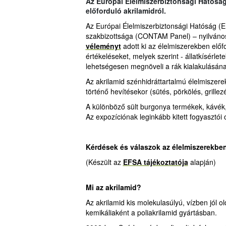
Az Európai Élelmiszerbiztonsági Hatósá
előforduló akrilamidról.
Az Európai Élelmiszerbiztonsági Hatóság (
szakbizottsága (CONTAM Panel) – nyilváno
véleményt
adott ki az élelmiszerekben előf
értékeléseket, melyek szerint - állatkísérlet
lehetségesen megnöveli a rák kialakulásán
Az akrilamid szénhidráttartalmú élelmiszer
történő hevítésekor (sütés, pörkölés, grille
A különböző sült burgonya termékek, kávék, k
Az expozíciónak leginkább kitett fogyasztói
Kérdések és válaszok az élelmiszerekben
(Készült az
EFSA tájékoztatója
alapján)
Mi az akrilamid?
Az akrilamid kis molekulasúlyú, vízben jól o
kemikáliaként a poliakrilamid gyártásban.