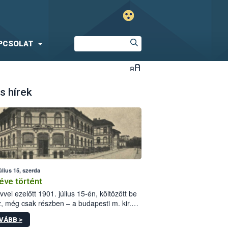
PCSOLAT
s hírek
úlius 15, szerda
éve történt
vvel ezelőtt 1901. július 15-én, költözött be
z, még csak részben – a budapesti m. kir.
i vetőmagvizsgáló állomás a Kis Rókus utca
VÁBB >
ám alatti, Czigler Győző által tervezett új