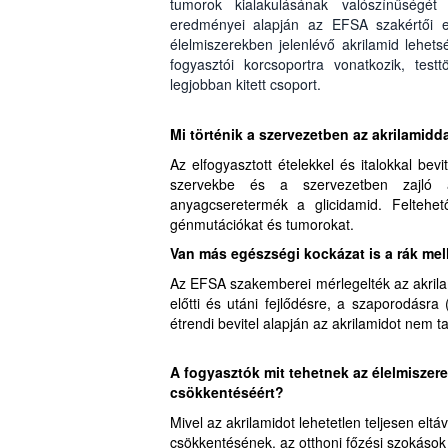
tumorok kialakulásának valószínűségét 
eredményei alapján az EFSA szakértői eg
élelmiszerekben jelenlévő akrilamid lehet
fogyasztói korcsoportra vonatkozik, te
legjobban kitett csoport.
Mi történik a szervezetben az akrilamidd
Az elfogyasztott ételekkel és italokkal bevi
szervekbe és a szervezetben zajló a
anyagcseretermék a glicidamid. Feltehet
génmutációkat és tumorokat.
Van más egészségi kockázat is a rák mel
Az EFSA szakemberei mérlegelték az akrilam
előtti és utáni fejlődésre, a szaporodásra
étrendi bevitel alapján az akrilamidot nem t
A fogyasztók mit tehetnek az élelmiszer
csökkentéséért?
Mivel az akrilamidot lehetetlen teljesen eltá
csökkentésének, az otthoni főzési szokások