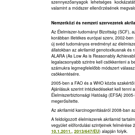
szennyezőanyagok lehetséges kockázatát
valamint a módszer ellenőrzésének megval
Nemzetközi és nemzeti szervezetek akri
Az Élelmiszer-tudományi Bizottság (SCF), a
korábban illetékes európai szerv, 2002-ben
új svéd tudományos eredményt az élelmiszer
állatokban az akrilamid genotoxikusnak és r
ALARA (As Low As is Reasonably Achievable
legalacsonyabb szintre kell csökkenteni a be
számukra legmegfelelőbb módszert válasszá
csökkentésére.
2005-ben a FAO és a WHO közös szakértői 
Ajánlásuk szerint intézkedéseket kell tenni
Élelmiszerbiztonsági Hatóság (EFSA) 2005
megerősítette.
Az akrilamid karcinogenitásáról 2008-ban 
A feldolgozott élelmiszerek akrilamid tarta
vegyület előfordulási szintjeinek felmérése 
10.1.2011.
,
2013/647/EU
)
alapján folyik.