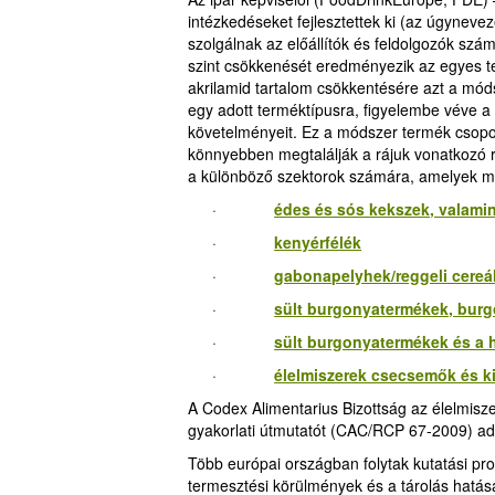
intézkedéseket fejlesztettek ki (az úgynevez
szolgálnak az előállítók és feldolgozók sz
szint csökkenését eredményezik az egyes t
akrilamid tartalom csökkentésére azt a móds
egy adott terméktípusra, figyelembe véve a
követelményeit. Ez a módszer termék csopor
könnyebben megtalálják a rájuk vonatkozó r
a különböző szektorok számára, amelyek ma
·
édes és sós kekszek, valamin
·
kenyérfélék
·
gabonapelyhek/reggeli cereá
·
sült burgonyatermékek, bur
·
sült burgonyatermékek és a
·
élelmiszerek csecsemők és k
A Codex Alimentarius Bizottság az élelmisz
gyakorlati útmutatót (CAC/RCP 67-2009) ado
Több európai országban folytak kutatási pro
termesztési körülmények és a tárolás hatás