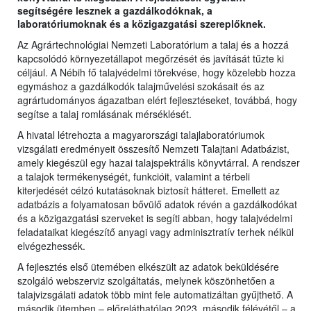
segítségére lesznek a gazdálkodóknak, a
laboratóriumoknak és a közigazgatási szereplőknek.
Az Agrártechnológiai Nemzeti Laboratórium a talaj és a hozzá
kapcsolódó környezetállapot megőrzését és javítását tűzte ki
céljául. A Nébih fő talajvédelmi törekvése, hogy közelebb hozza
egymáshoz a gazdálkodók talajművelési szokásait és az
agrártudományos ágazatban elért fejlesztéseket, továbbá, hogy
segítse a talaj romlásának mérséklését.
A hivatal létrehozta a magyarországi talajlaboratóriumok
vizsgálati eredményeit összesítő Nemzeti Talajtani Adatbázist,
amely kiegészül egy hazai talajspektrális könyvtárral. A rendszer
a talajok termékenységét, funkcióit, valamint a térbeli
kiterjedését célzó kutatásoknak biztosít hátteret. Emellett az
adatbázis a folyamatosan bővülő adatok révén a gazdálkodókat
és a közigazgatási szerveket is segíti abban, hogy talajvédelmi
feladataikat kiegészítő anyagi vagy adminisztratív terhek nélkül
elvégezhessék.
A fejlesztés első ütemében elkészült az adatok beküldésére
szolgáló webszerviz szolgáltatás, melynek köszönhetően a
talajvizsgálati adatok több mint fele automatizáltan gyűjthető. A
második ütemben – előreláthatólag 2023. második félévétől – a