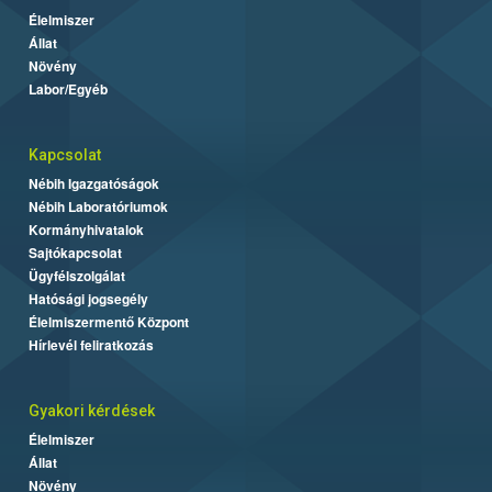
Élelmiszer
Állat
Növény
Labor/Egyéb
Kapcsolat
Nébih Igazgatóságok
Nébih Laboratóriumok
Kormányhivatalok
Sajtókapcsolat
Ügyfélszolgálat
Hatósági jogsegély
Élelmiszermentő Központ
Hírlevél feliratkozás
Gyakori kérdések
Élelmiszer
Állat
Növény