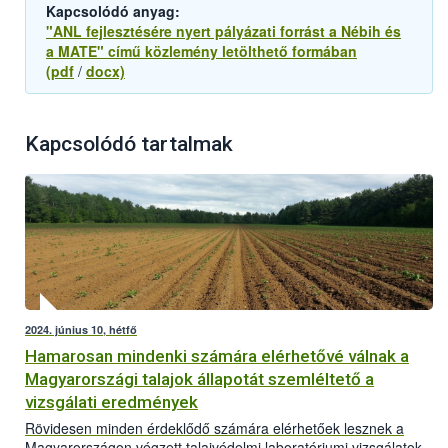
Kapcsolódó anyag:
"ANL fejlesztésére nyert pályázati forrást a Nébih és
a MATE" című közlemény letölthető formában
(pdf
/
docx)
Kapcsolódó tartalmak
2024. június 10, hétfő
Hamarosan mindenki számára elérhetővé válnak a
Magyarországi talajok állapotát szemléltető a
vizsgálati eredmények
Rövidesen minden érdeklődő számára elérhetőek lesznek a
Magyarországon végzett talajvédelmi laboratóriumi vizsgálatok