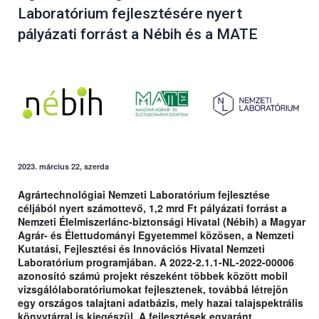
Laboratórium fejlesztésére nyert
pályázati forrást a Nébih és a MATE
2023. március 22, szerda
Agrártechnológiai Nemzeti Laboratórium fejlesztése
céljából nyert számottevő, 1,2 mrd Ft pályázati forrást a
Nemzeti Élelmiszerlánc-biztonsági Hivatal (Nébih) a Magyar
Agrár- és Élettudományi Egyetemmel közösen, a Nemzeti
Kutatási, Fejlesztési és Innovációs Hivatal Nemzeti
Laboratórium programjában. A 2022-2.1.1-NL-2022-00006
azonosító számú projekt részeként többek között mobil
vizsgálólaboratóriumokat fejlesztenek, továbbá létrejön
egy országos talajtani adatbázis, mely hazai talajspektrális
könyvtárral is kiegészül. A fejlesztések egyaránt