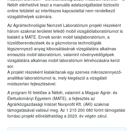
Nébih elérhetővé teszi a manuális adatszolgáltatást biztosító
online felületet az interfészes kapcsolattal nem rendelkező
vizsgálóhelyek számára.
Az Agrártechnológiai Nemzeti Laboratórium projekt részeként
három szakmai területet lefedő mobil vizsgálólaboratóriumot is
kialakít a MATE. Ennek során mobil talajlaboratórium, a
tüzelőberendezések és a gázmotoros technológiák
légszennyező anyag kibocsátásának vizsgálatára alkalmas
emissziós mobil laboratórium, valamint növényvédőgépek
vizsgálatára alkalmas mobil laboratórium létrehozására kerül
sor.
A projekt részeként kialakítanak egy szerves mikroszennyező-
analitikai laboratóriumot is, mely kiegészül a vizsgálati
módszertan fejlesztésével.
A program fő felelőse a Nébih, valamint a Magyar Agrár- és
Élettudományi Egyetem (MATE), a fejlesztés az
Agrárközgazdasági Intézet Nonprofit Kft. (AKI) szakmai
támogatásával valósul meg. Az 1 215 200 080 forint támogatási
forrású projekt előreláthatólag a 2023. év végén zárul.