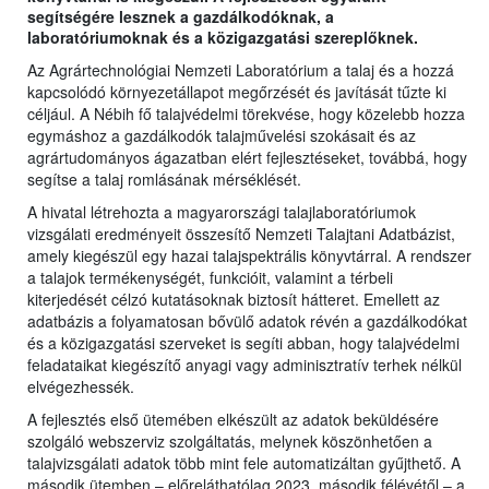
segítségére lesznek a gazdálkodóknak, a
laboratóriumoknak és a közigazgatási szereplőknek.
Az Agrártechnológiai Nemzeti Laboratórium a talaj és a hozzá
kapcsolódó környezetállapot megőrzését és javítását tűzte ki
céljául. A Nébih fő talajvédelmi törekvése, hogy közelebb hozza
egymáshoz a gazdálkodók talajművelési szokásait és az
agrártudományos ágazatban elért fejlesztéseket, továbbá, hogy
segítse a talaj romlásának mérséklését.
A hivatal létrehozta a magyarországi talajlaboratóriumok
vizsgálati eredményeit összesítő Nemzeti Talajtani Adatbázist,
amely kiegészül egy hazai talajspektrális könyvtárral. A rendszer
a talajok termékenységét, funkcióit, valamint a térbeli
kiterjedését célzó kutatásoknak biztosít hátteret. Emellett az
adatbázis a folyamatosan bővülő adatok révén a gazdálkodókat
és a közigazgatási szerveket is segíti abban, hogy talajvédelmi
feladataikat kiegészítő anyagi vagy adminisztratív terhek nélkül
elvégezhessék.
A fejlesztés első ütemében elkészült az adatok beküldésére
szolgáló webszerviz szolgáltatás, melynek köszönhetően a
talajvizsgálati adatok több mint fele automatizáltan gyűjthető. A
második ütemben – előreláthatólag 2023. második félévétől – a