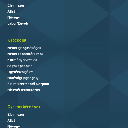
Élelmiszer
Állat
Növény
Labor/Egyéb
Kapcsolat
Nébih Igazgatóságok
Nébih Laboratóriumok
Kormányhivatalok
Sajtókapcsolat
Ügyfélszolgálat
Hatósági jogsegély
Élelmiszermentő Központ
Hírlevél feliratkozás
Gyakori kérdések
Élelmiszer
Állat
Növény