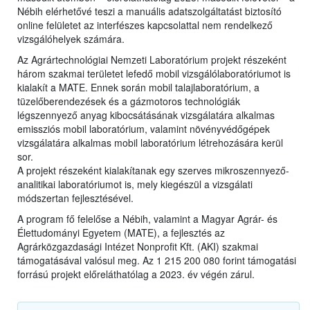
Nébih elérhetővé teszi a manuális adatszolgáltatást biztosító
online felületet az interfészes kapcsolattal nem rendelkező
vizsgálóhelyek számára.
Az Agrártechnológiai Nemzeti Laboratórium projekt részeként
három szakmai területet lefedő mobil vizsgálólaboratóriumot is
kialakít a MATE. Ennek során mobil talajlaboratórium, a
tüzelőberendezések és a gázmotoros technológiák
légszennyező anyag kibocsátásának vizsgálatára alkalmas
emissziós mobil laboratórium, valamint növényvédőgépek
vizsgálatára alkalmas mobil laboratórium létrehozására kerül
sor.
A projekt részeként kialakítanak egy szerves mikroszennyező-
analitikai laboratóriumot is, mely kiegészül a vizsgálati
módszertan fejlesztésével.
A program fő felelőse a Nébih, valamint a Magyar Agrár- és
Élettudományi Egyetem (MATE), a fejlesztés az
Agrárközgazdasági Intézet Nonprofit Kft. (AKI) szakmai
támogatásával valósul meg. Az 1 215 200 080 forint támogatási
forrású projekt előreláthatólag a 2023. év végén zárul.