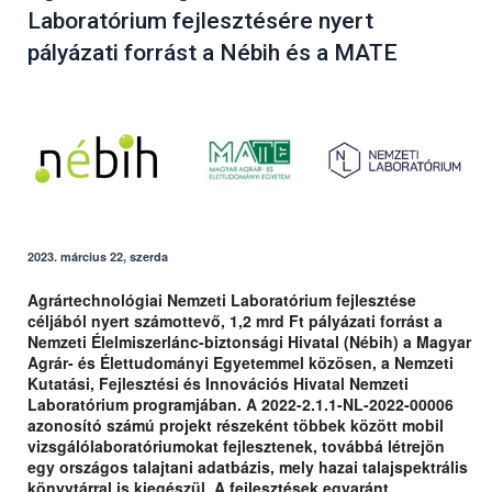
Laboratórium fejlesztésére nyert
pályázati forrást a Nébih és a MATE
2023. március 22, szerda
Agrártechnológiai Nemzeti Laboratórium fejlesztése
céljából nyert számottevő, 1,2 mrd Ft pályázati forrást a
Nemzeti Élelmiszerlánc-biztonsági Hivatal (Nébih) a Magyar
Agrár- és Élettudományi Egyetemmel közösen, a Nemzeti
Kutatási, Fejlesztési és Innovációs Hivatal Nemzeti
Laboratórium programjában. A 2022-2.1.1-NL-2022-00006
azonosító számú projekt részeként többek között mobil
vizsgálólaboratóriumokat fejlesztenek, továbbá létrejön
egy országos talajtani adatbázis, mely hazai talajspektrális
könyvtárral is kiegészül. A fejlesztések egyaránt