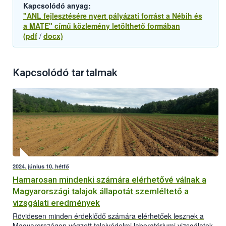
Kapcsolódó anyag:
"ANL fejlesztésére nyert pályázati forrást a Nébih és
a MATE" című közlemény letölthető formában
(pdf
/
docx)
Kapcsolódó tartalmak
2024. június 10, hétfő
Hamarosan mindenki számára elérhetővé válnak a
Magyarországi talajok állapotát szemléltető a
vizsgálati eredmények
Rövidesen minden érdeklődő számára elérhetőek lesznek a
Magyarországon végzett talajvédelmi laboratóriumi vizsgálatok