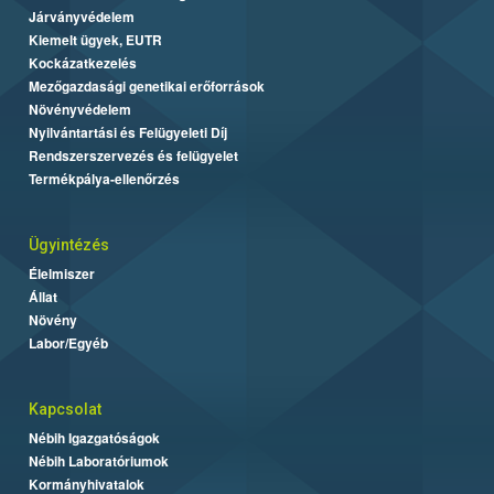
Járványvédelem
Kiemelt ügyek, EUTR
Kockázatkezelés
Mezőgazdasági genetikai erőforrások
Növényvédelem
Nyilvántartási és Felügyeleti Díj
Rendszerszervezés és felügyelet
Termékpálya-ellenőrzés
Ügyintézés
Élelmiszer
Állat
Növény
Labor/Egyéb
Kapcsolat
Nébih Igazgatóságok
Nébih Laboratóriumok
Kormányhivatalok