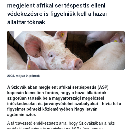
megjelent afrikai sertéspestis elleni
védekezésre is figyelniük kell a hazai
állattartóknak
2025. május 9, péntek
A Szlovákiában megjelent afrikai sertéspestis (ASP)
kapcsán kiemelten fontos, hogy a hazai állattartók
szigorúan tartsák be a magyarországi megelőzési
intézkedéseket és járványvédelmi szabályokat - hívta fel a
figyelmet pénteki közleményében Nagy István
agrárminiszter.
A tárcavezető emlékeztetett arra, hogy Szlovákiában a házi
sertésállományban is megjelent az ASP-vírus, ennek