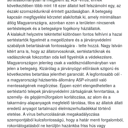
következtében több mint 18 ezer állatot kell felszámolni egy, az
északi szomszédunknál érintett gazdaságban. A betegség
kapcsán megfigyelési körzetet alakítottak ki, amely minimálisan
átlóg Magyarországra, azonban ezen a területen nincsenek
sertéstelepek és a betegségre fogékony háziállatok.
A kialakult helyzetre tekintettel különösen fontos felhívni a hazai
sertéstartók figyelmét a megelőzésre és a járványvédelmi
szabályok betartásának fontosságára - tette hozzá. Nagy István
kitért arra is, hogy az állatorvosoknak, sertéstartóknak és
vadászoknak fokozottan oda kell figyelniük a védekezésre.
Magyarországon jelenleg csak a vaddisznóállományban van
jelen a betegség. Kizárólag a járványügyi előírások szigorú és
következetes betartása jelenthet garanciát. A legfontosabb cél -
a magyarországi házisertés-állomány ASP-vírustól való
mentességének megőrzése. Éppen ezért elengedhetetlen a
sertéstartó telepek járványvédelmi zártságának fenntartása, a
személy- és gépjárműforgalom korlátozása, az alom és a
takarmány-alapanyagok megfelelő tárolása, tilos az állatok állati
eredetű anyagot tartalmazó élelmiszerhulladékkal történő
etetése. A vírus behurcolásának megakadályozása
szempontjából kulcsfontosságú, hogy a határ menti forgalomból,
rokonlátogatásból ne kerüljön hazánkba friss hús vagy