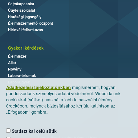
Sajtókapcsolat
Ügyfélszolgálat
Hatósági jogsegély
Élelmiszermentő Központ
Hírlevél feliratkozás
Gyakori kérdések
Élelmiszer
Állat
Növény
Laboratóriumok
Labor/Egyéb
Adatkezelési tájékoztatónkban
megismerheti, hogyan
gondoskodunk személyes adatai védelméről. Weboldalunk
cookie-kat (sütiket) használ a jobb felhasználói élmény
érdekében, melynek biztosításához kérjük, kattintson az
„Elfogadom” gombra.
Statisztikai célú sütik
Nemzeti Élelmiszerlánc-biztonsági Hivatal