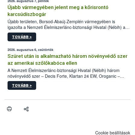
2026. augusztus 7, péntek
Újabb vármegyében jelent meg a kőrisrontó
karcsúdíszbogár
Újabb területen, Borsod-Abaúj-Zemplén vármegyében is
igazolta a Nemzeti Élelmiszerlánc-biztonsági Hivatal (Nébih) a
kőrisrontó karcsúdíszbogár (Agrilus planipennis) jelenlétét. A
TOVÁBB >
kártevőt nem csak színcsapdában találták meg, de már fertőzött
fában is azonosították. A növényvédelmi szakemberek folytatják
az intenzív felderítést, emellett az intézkedéseket a szlovák
2026. augusztus 6, csütörtök
hatósággal is összehangolják a terjedés megállítása érdekében.
Szüret után is alkalmazható három növényvédő szer
az amerikai szőlőkabóca ellen
A Nemzeti Élelmiszerlánc-biztonsági Hivatal (Nébih) három
növényvédő szer – Decis Forte, Klartan 24 EW, Oroganic –
engedélyokiratát módosította, így azok a szüretet követően,
TOVÁBB >
egészen a vesszőérettség (BBCH 91) stádiumáig
felhasználhatóak a szőlőben. A kiterjesztések célja, hogy a korai
érésű szőlőkben is legyen lehetőség a károsító elleni további
védekezésre. Az Oroganic készítmény kis kiszerelésben kiskerti
felhasználók számára is elérhető és ökológiai termesztésben is
engedélyezett.
Cookie beállítások