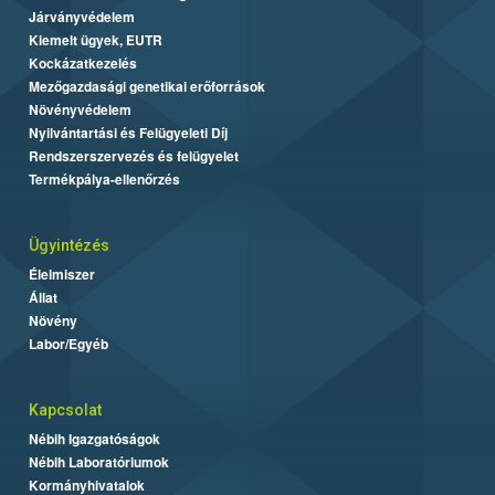
Járványvédelem
Kiemelt ügyek, EUTR
Kockázatkezelés
Mezőgazdasági genetikai erőforrások
Növényvédelem
Nyilvántartási és Felügyeleti Díj
Rendszerszervezés és felügyelet
Termékpálya-ellenőrzés
Ügyintézés
Élelmiszer
Állat
Növény
Labor/Egyéb
Kapcsolat
Nébih Igazgatóságok
Nébih Laboratóriumok
Kormányhivatalok