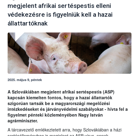
megjelent afrikai sertéspestis elleni
védekezésre is figyelniük kell a hazai
állattartóknak
2025. május 9, péntek
A Szlovákiában megjelent afrikai sertéspestis (ASP)
kapcsán kiemelten fontos, hogy a hazai állattartók
szigorúan tartsák be a magyarországi megelőzési
intézkedéseket és járványvédelmi szabályokat - hívta fel a
figyelmet pénteki közleményében Nagy István
agrárminiszter.
A tárcavezető emlékeztetett arra, hogy Szlovákiában a házi
sertésállományban is megjelent az ASP-vírus, ennek