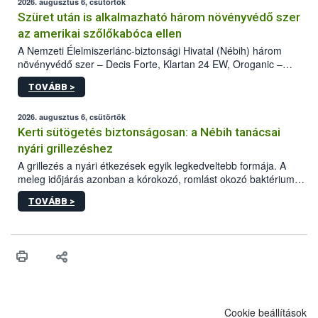
2026. augusztus 6, csütörtök
Szüret után is alkalmazható három növényvédő szer
az amerikai szőlőkabóca ellen
A Nemzeti Élelmiszerlánc-biztonsági Hivatal (Nébih) három
növényvédő szer – Decis Forte, Klartan 24 EW, Oroganic –
engedélyokiratát módosította, így azok a szüretet követően,
TOVÁBB >
egészen a vesszőérettség (BBCH 91) stádiumáig
felhasználhatóak a szőlőben. A kiterjesztések célja, hogy a korai
érésű szőlőkben is legyen lehetőség a károsító elleni további
2026. augusztus 6, csütörtök
védekezésre. Az Oroganic készítmény kis kiszerelésben kiskerti
Kerti sütögetés biztonságosan: a Nébih tanácsai
felhasználók számára is elérhető és ökológiai termesztésben is
nyári grillezéshez
engedélyezett.
A grillezés a nyári étkezések egyik legkedveltebb formája. A
meleg időjárás azonban a kórokozó, romlást okozó baktériumok
gyorsabb szaporodásának is kedvez. A szabadtéri sütögetés
TOVÁBB >
ezért nem csupán a megfelelő sütési technikáról szól: legalább
ilyen fontos az alapanyagok biztonságos kezelése, az alapvető
higiéniai szabályok betartása, a megfelelő hőkezelés, valamint a
maradékok szakszerű tárolása. A Nemzeti Élelmiszerlánc-
biztonsági Hivatal (Nébih) Oktatási Programja összegyűjtötte a
biztonságos grillezés legfontosabb tudnivalóit.
Cookie beállítások