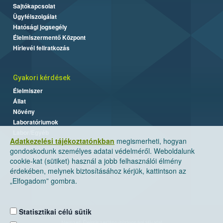
Sajtókapcsolat
Ügyfélszolgálat
Hatósági jogsegély
Élelmiszermentő Központ
Hírlevél feliratkozás
Gyakori kérdések
Élelmiszer
Állat
Növény
Laboratóriumok
Labor/Egyéb
Adatkezelési tájékoztatónkban
megismerheti, hogyan
gondoskodunk személyes adatai védelméről. Weboldalunk
cookie-kat (sütiket) használ a jobb felhasználói élmény
érdekében, melynek biztosításához kérjük, kattintson az
„Elfogadom” gombra.
Statisztikai célú sütik
Nemzeti Élelmiszerlánc-biztonsági Hivatal