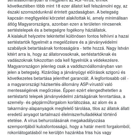
következtében több mint 18 ezer állatot kell felszámolni egy, az
északi szomszédunknál érintett gazdaságban. A betegség
kapcsán megfigyelési körzetet alakítottak ki, amely minimálisan
átlóg Magyarországra, azonban ezen a területen nincsenek
sertéstelepek és a betegségre fogékony háziállatok.
A kialakult helyzetre tekintettel különösen fontos felhívni a hazai
sertéstartók figyelmét a megelőzésre és a járványvédelmi
szabályok betartásának fontosságára - tette hozzá. Nagy István
kitért arra is, hogy az állatorvosoknak, sertéstartóknak és
vadászoknak fokozottan oda kell figyelniük a védekezésre.
Magyarországon jelenleg csak a vaddisznóállományban van
jelen a betegség. Kizárólag a járványügyi előírások szigorú és
következetes betartása jelenthet garanciát. A legfontosabb cél -
a magyarországi házisertés-állomány ASP-vírustól való
mentességének megőrzése. Éppen ezért elengedhetetlen a
sertéstartó telepek járványvédelmi zártságának fenntartása, a
személy- és gépjárműforgalom korlátozása, az alom és a
takarmány-alapanyagok megfelelő tárolása, tilos az állatok állati
eredetű anyagot tartalmazó élelmiszerhulladékkal történő
etetése. A vírus behurcolásának megakadályozása
szempontjából kulcsfontosságú, hogy a határ menti forgalomból,
rokonlátogatásból ne kerüljön hazánkba friss hús vagy