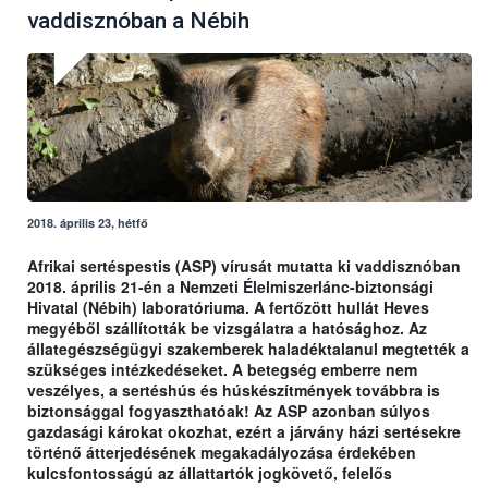
vaddisznóban a Nébih
2018. április 23, hétfő
Afrikai sertéspestis (ASP) vírusát mutatta ki vaddisznóban
2018. április 21-én a Nemzeti Élelmiszerlánc-biztonsági
Hivatal (Nébih) laboratóriuma. A fertőzött hullát Heves
megyéből szállították be vizsgálatra a hatósághoz. Az
állategészségügyi szakemberek haladéktalanul megtették a
szükséges intézkedéseket. A betegség emberre nem
veszélyes, a sertéshús és húskészítmények továbbra is
biztonsággal fogyaszthatóak! Az ASP azonban súlyos
gazdasági károkat okozhat, ezért a járvány házi sertésekre
történő átterjedésének megakadályozása érdekében
kulcsfontosságú az állattartók jogkövető, felelős