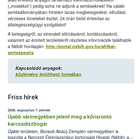
(„moslékot”) pedig soha ne adjunk a sertéseknek! Ha valaki
sertésállományában hirtelen lázas megbetegedést, elhullást,
vérzéses tüneteket észlel, 24 órán belül értesítse az
állategészségügyi szolgálatot!
A betegségről, az elrendelt előírásokról, korlátozásokról,
valamint az érintett területekről részletes információk találhatók
a Nébih honlapján:
http://portal.nebih.gov.hu/afrikai-
sertespestis
Kapcsolódó anyagok:
közlemény letölthető formában
Friss hírek
2026. augusztus 7, péntek
Újabb vármegyében jelent meg a kőrisrontó
karcsúdíszbogár
Újabb területen, Borsod-Abaúj-Zemplén vármegyében is
igazolta a Nemzeti Élelmiszerlánc-biztonsági Hivatal (Nébih) a