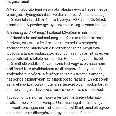
magatartása!
A Nébih laboratóriumi vizsgálatai alapján egy, a Heves megyei
Gyöngyös-Gyöngyöshalász Földtulajdonosi Vadásztársaság
területén talált vaddisznó hulla bizonyult ASP-vel fertőzöttnek
szombaton. A járványügyi nyomozás jelenleg folyamatban van.
A hatóság az ASP megállapítását követően minden előírt
intézkedést haladéktalanul megtett. Kijelölte többek között a
fertőzött, valamint a fertőzött területen belül a betegség
szempontjából különösen ellenőrzött területet. Megtiltotta
továbbá a társas vadászatok lebonyolítását, valamint az egyéni
vadászatokat is feltételhez kötötte. Fontos, hogy a fertőzött
területről élő vaddisznó, vaddisznó test vagy azok húsa nem
szállítható ki. A továbbiakban az állategészségügyi hatóság
szakemberei elvégzik a fertőzött területen tartott valamennyi
házisertés állományban az állatok összeírását is. Ennek során
azt is ellenőrizni fogják, hogy a sertéseket olyan módon tartják-
e, amely megakadályozza a vaddisznókkal való érintkezést.
További fontos előírás, hogy a fertőzött területen található
állattartó helyekről az Európai Unió más tagállamaiba vagy ún.
harmadik országba nem lehet sertést szállítani, emellett egyéb
esetekben is az állategészségügyi hatóság előzetes