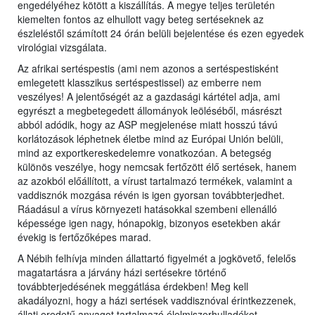
engedélyéhez kötött a kiszállítás. A megye teljes területén
kiemelten fontos az elhullott vagy beteg sertéseknek az
észleléstől számított 24 órán belüli bejelentése és ezen egyedek
virológiai vizsgálata.
Az afrikai sertéspestis (ami nem azonos a sertéspestisként
emlegetett klasszikus sertéspestissel) az emberre nem
veszélyes! A jelentőségét az a gazdasági kártétel adja, ami
egyrészt a megbetegedett állományok leöléséből, másrészt
abból adódik, hogy az ASP megjelenése miatt hosszú távú
korlátozások léphetnek életbe mind az Európai Unión belüli,
mind az exportkereskedelemre vonatkozóan. A betegség
különös veszélye, hogy nemcsak fertőzött élő sertések, hanem
az azokból előállított, a vírust tartalmazó termékek, valamint a
vaddisznók mozgása révén is igen gyorsan továbbterjedhet.
Ráadásul a vírus környezeti hatásokkal szembeni ellenálló
képessége igen nagy, hónapokig, bizonyos esetekben akár
évekig is fertőzőképes marad.
A Nébih felhívja minden állattartó figyelmét a jogkövető, felelős
magatartásra a járvány házi sertésekre történő
továbbterjedésének meggátlása érdekben! Meg kell
akadályozni, hogy a házi sertések vaddisznóval érintkezzenek,
állati eredetű anyagot tartalmazó élelmiszerhulladékot