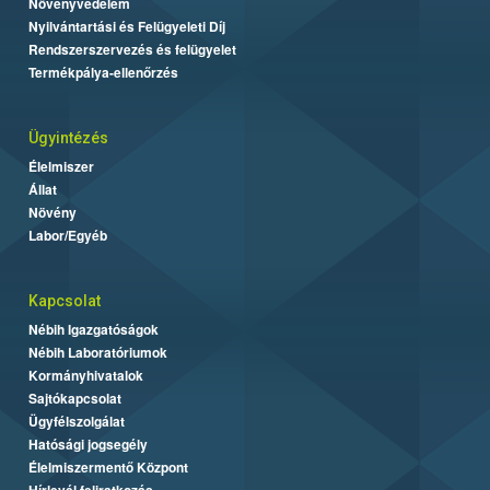
Növényvédelem
Nyilvántartási és Felügyeleti Díj
Rendszerszervezés és felügyelet
Termékpálya-ellenőrzés
Ügyintézés
Élelmiszer
Állat
Növény
Labor/Egyéb
Kapcsolat
Nébih Igazgatóságok
Nébih Laboratóriumok
Kormányhivatalok
Sajtókapcsolat
Ügyfélszolgálat
Hatósági jogsegély
Élelmiszermentő Központ
Hírlevél feliratkozás