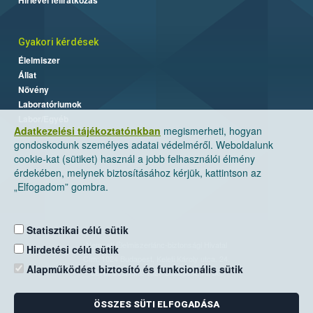
Gyakori kérdések
Élelmiszer
Állat
Növény
Laboratóriumok
Labor/Egyéb
Adatkezelési tájékoztatónkban
megismerheti, hogyan
gondoskodunk személyes adatai védelméről. Weboldalunk
cookie-kat (sütiket) használ a jobb felhasználói élmény
érdekében, melynek biztosításához kérjük, kattintson az
„Elfogadom” gombra.
Statisztikai célú sütik
Nemzeti Élelmiszerlánc-biztonsági Hivatal
Hirdetési célú sütik
Cím: 1024 Budapest, Keleti Károly utca. 24.
Alapműködést biztosító és funkcionális sütik
Levelezési cím: 1525 Budapest. Pf. 30.
ÖSSZES SÜTI ELFOGADÁSA
E-mail:
ugyfelszolgalat@nebih.gov.hu