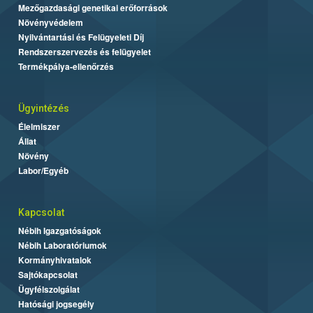
Mezőgazdasági genetikai erőforrások
Növényvédelem
Nyilvántartási és Felügyeleti Díj
Rendszerszervezés és felügyelet
Termékpálya-ellenőrzés
Ügyintézés
Élelmiszer
Állat
Növény
Labor/Egyéb
Kapcsolat
Nébih Igazgatóságok
Nébih Laboratóriumok
Kormányhivatalok
Sajtókapcsolat
Ügyfélszolgálat
Hatósági jogsegély