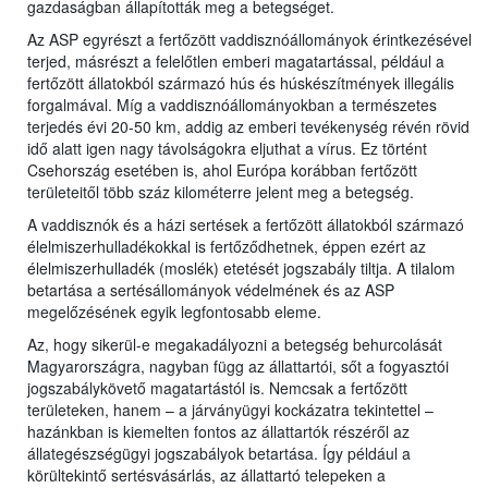
gazdaságban állapították meg a betegséget.
Az ASP egyrészt a fertőzött vaddisznóállományok érintkezésével
terjed, másrészt a felelőtlen emberi magatartással, például a
fertőzött állatokból származó hús és húskészítmények illegális
forgalmával. Míg a vaddisznóállományokban a természetes
terjedés évi 20-50 km, addig az emberi tevékenység révén rövid
idő alatt igen nagy távolságokra eljuthat a vírus. Ez történt
Csehország esetében is, ahol Európa korábban fertőzött
területeitől több száz kilométerre jelent meg a betegség.
A vaddisznók és a házi sertések a fertőzött állatokból származó
élelmiszerhulladékokkal is fertőződhetnek, éppen ezért az
élelmiszerhulladék (moslék) etetését jogszabály tiltja. A tilalom
betartása a sertésállományok védelmének és az ASP
megelőzésének egyik legfontosabb eleme.
Az, hogy sikerül-e megakadályozni a betegség behurcolását
Magyarországra, nagyban függ az állattartói, sőt a fogyasztói
jogszabálykövető magatartástól is. Nemcsak a fertőzött
területeken, hanem – a járványügyi kockázatra tekintettel –
hazánkban is kiemelten fontos az állattartók részéről az
állategészségügyi jogszabályok betartása. Így például a
körültekintő sertésvásárlás, az állattartó telepeken a