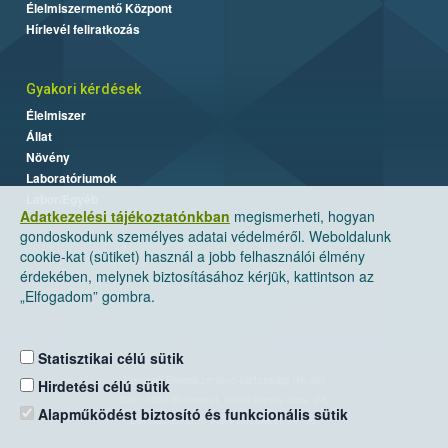
Élelmiszermentő Központ
Hírlevél feliratkozás
Gyakori kérdések
Élelmiszer
Állat
Növény
Laboratóriumok
Labor/Egyéb
Adatkezelési tájékoztatónkban
megismerheti, hogyan
gondoskodunk személyes adatai védelméről. Weboldalunk
cookie-kat (sütiket) használ a jobb felhasználói élmény
érdekében, melynek biztosításához kérjük, kattintson az
„Elfogadom” gombra.
Statisztikai célú sütik
Nemzeti Élelmiszerlánc-biztonsági Hivatal
Hirdetési célú sütik
Cím: 1024 Budapest, Keleti Károly utca. 24.
Alapműködést biztosító és funkcionális sütik
Levelezési cím: 1525 Budapest. Pf. 30.