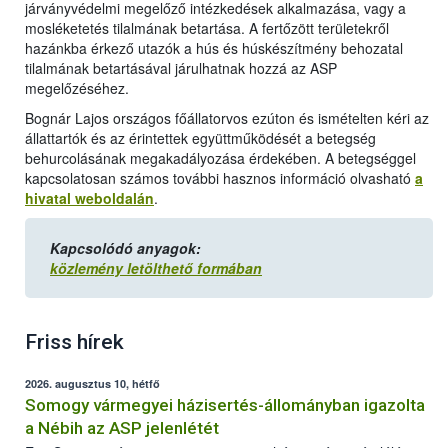
járványvédelmi megelőző intézkedések alkalmazása, vagy a
mosléketetés tilalmának betartása. A fertőzött területekről
hazánkba érkező utazók a hús és húskészítmény behozatal
tilalmának betartásával járulhatnak hozzá az ASP
megelőzéséhez.
Bognár Lajos országos főállatorvos ezúton és ismételten kéri az
állattartók és az érintettek együttműködését a betegség
behurcolásának megakadályozása érdekében. A betegséggel
kapcsolatosan számos további hasznos információ olvasható
a
hivatal weboldalán
.
Kapcsolódó anyagok:
közlemény letölthető formában
Friss hírek
2026. augusztus 10, hétfő
Somogy vármegyei házisertés-állományban igazolta
a Nébih az ASP jelenlétét