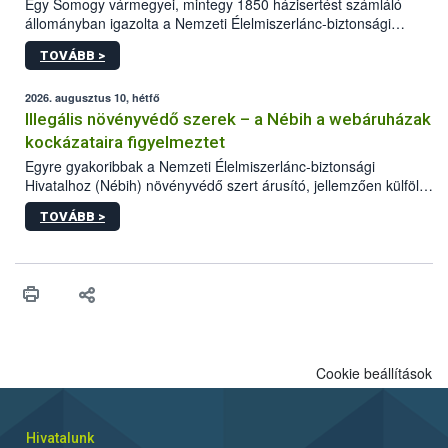
Egy Somogy vármegyei, mintegy 1850 házisertést számláló
állományban igazolta a Nemzeti Élelmiszerlánc-biztonsági
Hivatal (Nébih) laboratóriuma az afrikai sertéspestis (ASP) vírus
TOVÁBB >
jelenlétét. Az országos főállatorvos azonnal elrendelte a
szükséges járványügyi intézkedéseket a betegség további
terjedésének megakadályozása érdekében. A sertéstartók
2026. augusztus 10, hétfő
számára kiemelten fontos a járványvédelmi előírások szigorú
Illegális növényvédő szerek – a Nébih a webáruházak
betartása.
kockázataira figyelmeztet
Egyre gyakoribbak a Nemzeti Élelmiszerlánc-biztonsági
Hivatalhoz (Nébih) növényvédő szert árusító, jellemzően külföldi
honlapok kapcsán érkező bejelentések. Emellett az ilyen
TOVÁBB >
termékeket kínáló kéretlen online reklámok mennyisége is
számottevően megnövekedett az elmúlt időszakban. A Nébih
összegyűjtötte az illegális növényvédő szerek kapcsán
előforduló árulkodó jeleket, valamint a webáruházakból való
vásárlás kockázatait.
Cookie beállítások
Hivatalunk