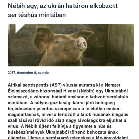
Nébih egy, az ukrán határon elkobzott
sertéshús mintában
2017. december 6, szerda
Afrikai sertéspestis (ASP) vírusát mutatta ki a Nemzeti
Élelmiszerlánc-biztonsági Hivatal (Nébih) egy Ukrajnából
származó, a záhonyi határállomáson elkobzott sertéshús
mintában. A súlyos gazdasági kárral járó betegség
terjedésében jelentős szerepe van a felelőtlen emberi
magatartásnak, mivel a fertőzött állatok húsának illegális
szállításával rövid idő alatt nagy távolságokra eljuthat a
vírus. A Nébih újfent felhívja a figyelmet a hús és
húskészítmények Ukrajnából történő behozatalának
tilalmára, illetve a sertéstartó telepeken a járványvédelmi