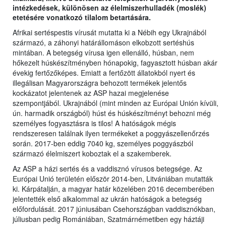
intézkedések, különösen az élelmiszerhulladék (moslék)
etetésére vonatkozó tilalom betartására.
Afrikai sertéspestis vírusát mutatta ki a Nébih egy Ukrajnából
származó, a záhonyi határállomáson elkobzott sertéshús
mintában. A betegség vírusa igen ellenálló, húsban, nem
hőkezelt húskészítményben hónapokig, fagyasztott húsban akár
évekig fertőzőképes. Emiatt a fertőzött állatokból nyert és
illegálisan Magyarországra behozott termékek jelentős
kockázatot jelentenek az ASP hazai megjelenése
szempontjából. Ukrajnából (mint minden az Európai Unión kívüli,
ún. harmadik országból) húst és húskészítményt behozni még
személyes fogyasztásra is tilos! A hatóságok mégis
rendszeresen találnak ilyen termékeket a poggyászellenőrzés
során. 2017-ben eddig 7040 kg, személyes poggyászból
származó élelmiszert koboztak el a szakemberek.
Az ASP a házi sertés és a vaddisznó vírusos betegsége. Az
Európai Unió területén először 2014-ben, Litvániában mutatták
ki. Kárpátalján, a magyar határ közelében 2016 decemberében
jelentették első alkalommal az ukrán hatóságok a betegség
előfordulását. 2017 júniusában Csehországban vaddisznókban,
júliusban pedig Romániában, Szatmárnémetiben egy háztáji