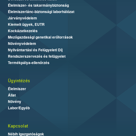
Élelmiszer- és takarmánybiztonság
Élelmiszerlánc-biztonsági laborhálózat
Járványvédelem
Kiemelt ügyek, EUTR
Kockázatkezelés
Mezőgazdasági genetikai erőforrások
Növényvédelem
Nyilvántartási és Felügyeleti Díj
Rendszerszervezés és felügyelet
Termékpálya-ellenőrzés
Ügyintézés
Élelmiszer
Állat
Növény
Labor/Egyéb
Kapcsolat
Nébih Igazgatóságok