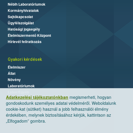
Nébih Laboratóriumok
Kormányhivatalok
Sajtókapcsolat
Ügyfélszolgálat
Hatósági jogsegély
Élelmiszermentő Központ
Hírlevél feliratkozás
Gyakori kérdések
Élelmiszer
Állat
Növény
Laboratóriumok
Labor/Egyéb
Adatkezelési tájékoztatónkban
megismerheti, hogyan
gondoskodunk személyes adatai védelméről. Weboldalunk
cookie-kat (sütiket) használ a jobb felhasználói élmény
érdekében, melynek biztosításához kérjük, kattintson az
„Elfogadom” gombra.