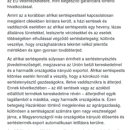
az EU védintézkedésre, mint kiegészítő garanciára történő
hivatkozással.
Amint az a korábban afrikai sertéspestissel kapcsolatosan
megjelent cikkekben leírásra került, a házi sertések és
vaddisznók esetében az afrikai sertéspestis egy heveny, lázas
általános tünetekkel, testszerte vérzésekkel és az esetek
többségében elhullással végződő sertésbetegség; különös
veszélye, hogy országhatárokra tekintet nélkül jelentős
mértékben és igen gyorsan továbbterjed.
Az afrikai sertéspestis súlyosan érintheti a sertéstenyésztés
jövedelmezőségét, megzavarva az Unión belüli kereskedelmet
és a harmadik országokba irányuló exportot. Afrikai sertéspestis
kitörése esetén fennáll a veszély, hogy a kórokozó más
sertéstenyésztő gazdaságokra, illetve vaddisznókra is átterjed.
Ennek következtében – az élő sertések vagy az azokból
előállított termékek kereskedelme révén – átterjedhet egyik
tagállamból a másikba, vagy harmadik országokba is. Ezen
betegség Hazánkban történő megjelenése az agrárgazdaság,
különösen a sertéságazat számára igen nagy veszteséggel
járna, a Magyarországról más országokba irányuló élősertés és
sertéstermék-export automatikusan letiltásra kerülne.