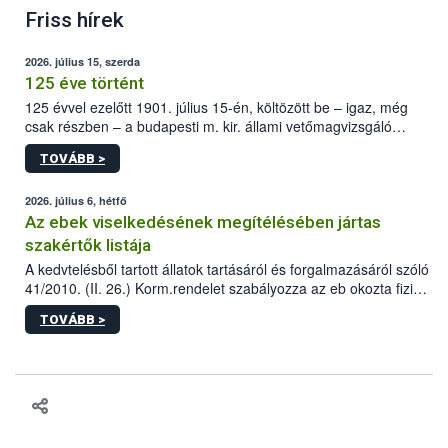
Friss hírek
2026. július 15, szerda
125 éve történt
125 évvel ezelőtt 1901. július 15-én, költözött be – igaz, még
csak részben – a budapesti m. kir. állami vetőmagvizsgáló
állomás a Kis Rókus utca 15. szám alatti, Czigler Győző által
TOVÁBB >
tervezett új épületébe.
2026. július 6, hétfő
Az ebek viselkedésének megítélésében jártas
szakértők listája
A kedvtelésből tartott állatok tartásáról és forgalmazásáról szóló
41/2010. (II. 26.) Korm.rendelet szabályozza az eb okozta fizikai
sérülés, illetve ennek veszélye keletkezésekor felmerülő
TOVÁBB >
hatósági feladatokat, valamint a veszélyes eb tartását és annak
engedélyezését. Ezen eljárások során szükség esetén be kell
vonni az ebek viselkedésének megítélésében jártas szakértőt.