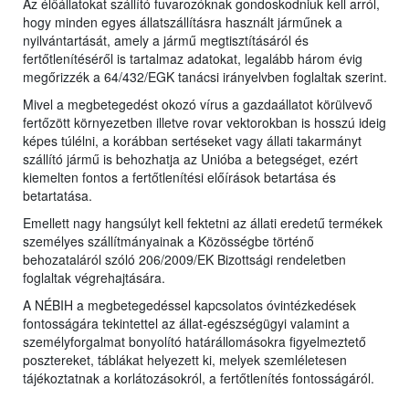
Az élőállatokat szállító fuvarozóknak gondoskodniuk kell arról,
hogy minden egyes állatszállításra használt járműnek a
nyilvántartását, amely a jármű megtisztításáról és
fertőtlenítéséről is tartalmaz adatokat, legalább három évig
megőrizzék a 64/432/EGK tanácsi irányelvben foglaltak szerint.
Mivel a megbetegedést okozó vírus a gazdaállatot körülvevő
fertőzött környezetben illetve rovar vektorokban is hosszú ideig
képes túlélni, a korábban sertéseket vagy állati takarmányt
szállító jármű is behozhatja az Unióba a betegséget, ezért
kiemelten fontos a fertőtlenítési előírások betartása és
betartatása.
Emellett nagy hangsúlyt kell fektetni az állati eredetű termékek
személyes szállítmányainak a Közösségbe történő
behozataláról szóló 206/2009/EK Bizottsági rendeletben
foglaltak végrehajtására.
A NÉBIH a megbetegedéssel kapcsolatos óvintézkedések
fontosságára tekintettel az állat-egészségügyi valamint a
személyforgalmat bonyolító határállomásokra figyelmeztető
posztereket, táblákat helyezett ki, melyek szemléletesen
tájékoztatnak a korlátozásokról, a fertőtlenítés fontosságáról.