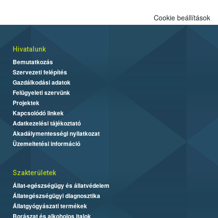
Cookie beállítások
Hivatalunk
Bemutatkozás
Szervezeti felépítés
Gazdálkodási adatok
Felügyeleti szervünk
Projektek
Kapcsolódó linkek
Adatkezelési tájékoztató
Akadálymentességi nyilatkozat
Üzemeltetési információ
Szakterületek
Állat-egészségügy és állatvédelem
Állategészségügyi diagnosztika
Állatgyógyászati termékek
Borászat és alkoholos italok