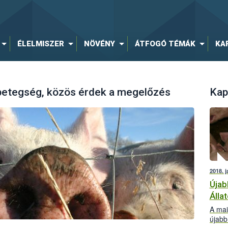
ÉLELMISZER
NÖVÉNY
ÁTFOGÓ TÉMÁK
KA
a betegség, közös érdek a megelőzés
Kap
2018. j
Újab
Álla
A mai
újabb 