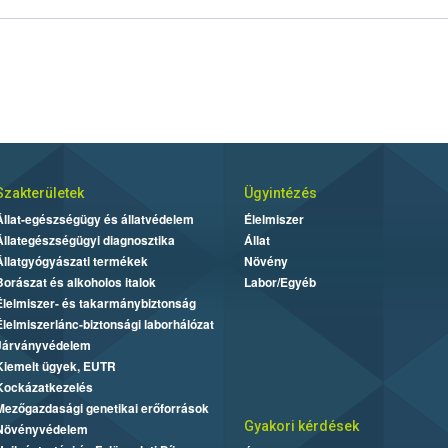
Szakterületek
Ügyintézés
Állat-egészségügy és állatvédelem
Élelmiszer
Állategészségügyi diagnosztika
Állat
Állatgyógyászati termékek
Növény
Borászat és alkoholos italok
Labor/Egyéb
Élelmiszer- és takarmánybiztonság
Élelmiszerlánc-biztonsági laborhálózat
Járványvédelem
Kiemelt ügyek, EUTR
Kockázatkezelés
Mezőgazdasági genetikai erőforrások
Gyakori kérdések
Növényvédelem