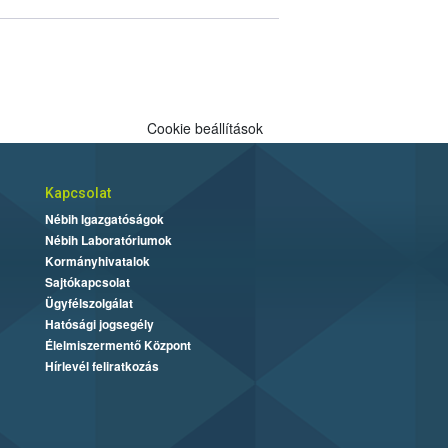
Cookie beállítások
Kapcsolat
Nébih Igazgatóságok
Nébih Laboratóriumok
Kormányhivatalok
Sajtókapcsolat
Ügyfélszolgálat
Hatósági jogsegély
Élelmiszermentő Központ
Hírlevél feliratkozás