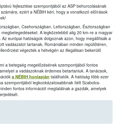
éptávú fejlesztése szempontjából az ASP behurcolásának
számára, ezért a NÉBIH kéri, hogy a vonatkozó előírások
ek!
országban, Csehországban, Lettországban, Észtországban
bb megbetegedéseket. A legközelebbit alig 20 km-re a magyar
n. Az európai hatóságok dolgoznak azon, hogy megállítsák a
ott vadászatot tartanak, Romániában minden repülőtéren,
ellenőrzést végeztek a hétvégén az illegálisan bekerülő
, ami a betegség megelőzésének szempontjából fontos
t, amelyet a vadászoknak érdemes betartaniuk. A tanácsok,
rmációk
a NÉBIH honlapján
találhatók. A hatóság több ezer
sa szempontjából legkockázatosabbnak ítélt Szabolcs-
nden fontos információt megtalálnak a gazdák, amelyek
erjedését.