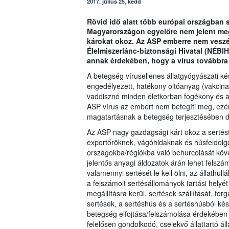
2017. július 25, kedd
Rövid idő alatt több európai országban sz
Magyarországon egyelőre nem jelent meg
károkat okoz. Az ASP emberre nem veszé
Élelmiszerlánc-biztonsági Hivatal (NÉB
annak érdekében, hogy a vírus továbbra
A betegség vírusellenes állatgyógyászati k
engedélyezett, hatékony oltóanyag (vakcina)
vaddisznó minden életkorban fogékony és a m
ASP vírus az embert nem betegíti meg, ezér
magatartásnak a betegség terjesztésében d
Az ASP nagy gazdagsági kárt okoz a sertésta
exportőröknek, vágóhidaknak és húsfeldolg
országokba/régiókba való behurcolását köve
jelentős anyagi áldozatok árán lehet felszám
valamennyi sertését le kell ölni, az állathull
a felszámolt sertésállományok tartási helyét 
megállításra kerül, sertések szállítását, forg
sertések, a sertéshús és a sertéshúsból ké
betegség elfojtása/felszámolása érdekében 
felelősen gondolkodó, cselekvő állattartó áll