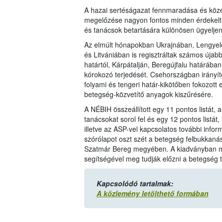
A hazai sertéságazat fennmaradása és köz
megelőzése nagyon fontos minden érdekelt 
és tanácsok betartására különösen ügyeljen
Az elmúlt hónapokban Ukrajnában, Lengyel
és Litvániában is regisztráltak számos úja
határtól, Kárpátalján, Beregújfalu határába
kórokozó terjedését. Csehországban irányít
folyami és tengeri határ-kikötőben fokozott 
betegség-közvetítő anyagok kiszűrésére.
A NÉBIH összeállított egy 11 pontos listát
tanácsokat sorol fel és egy 12 pontos listá
illetve az ASP-vel kapcsolatos további info
szórólapot oszt szét a betegség felbukkaná
Szatmár Bereg megyében. A kiadványban mi
segítségével meg tudják előzni a betegség t
Kapcsolódó tartalmak:
A közlemény letölthető formában