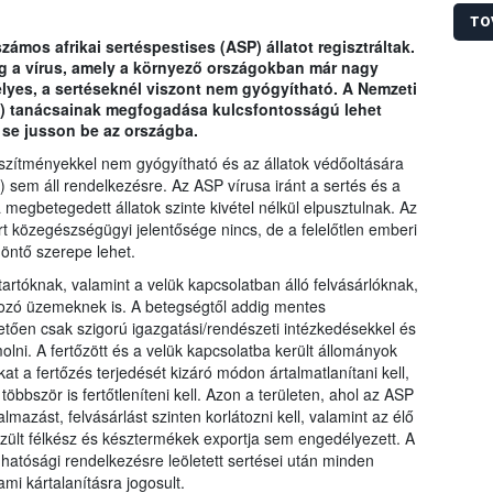
román
állom
TO
talál
ámos afrikai sertéspestises (ASP) állatot regisztráltak.
egy e
 a vírus, amely a környező országokban már nagy
eset 
lyes, a sertéseknél viszont nem gyógyítható. A Nemzeti
IH) tanácsainak megfogadása kulcsfontosságú lehet
 se jusson be az országba.
észítményekkel nem gyógyítható és az állatok védőoltására
 sem áll rendelkezésre. Az ASP vírusa iránt a sertés és a
egbetegedett állatok szinte kivétel nélkül elpusztulnak. Az
t közegészségügyi jelentősége nincs, de a felelőtlen emberi
öntő szerepe lehet.
rtóknak, valamint a velük kapcsolatban álló felvásárlóknak,
ozó üzemeknek is. A betegségtől addig mentes
tően csak szigorú igazgatási/rendészeti intézkedésekkel és
olni. A fertőzött és a velük kapcsolatba került állományok
ákat a fertőzés terjedését kizáró módon ártalmatlanítani kell,
többször is fertőtleníteni kell. Azon a területen, ahol az ASP
almazást, felvásárlást szinten korlátozni kell, valamint az élő
szült félkész és késztermékek exportja sem engedélyezett. A
hatósági rendelkezésre leöletett sertései után minden
ami kártalanításra jogosult.