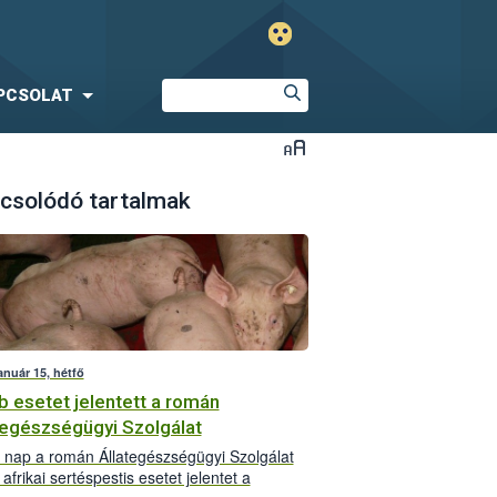
PCSOLAT
csolódó tartalmak
anuár 15, hétfő
b esetet jelentett a román
tegészségügyi Szolgálat
 nap a román Állategészségügyi Szolgálat
afrikai sertéspestis esetet jelentet a