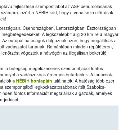
éptávú fejlesztése szempontjából az ASP behurcolásának
számára, ezért a NÉBIH kéri, hogy a vonatkozó előírások
ek!
országban, Csehországban, Lettországban, Észtországban
bb megbetegedéseket. A legközelebbit alig 20 km-re a magyar
n. Az európai hatóságok dolgoznak azon, hogy megállítsák a
ott vadászatot tartanak, Romániában minden repülőtéren,
ellenőrzést végeztek a hétvégén az illegálisan bekerülő
, ami a betegség megelőzésének szempontjából fontos
t, amelyet a vadászoknak érdemes betartaniuk. A tanácsok,
rmációk
a NÉBIH honlapján
találhatók. A hatóság több ezer
sa szempontjából legkockázatosabbnak ítélt Szabolcs-
nden fontos információt megtalálnak a gazdák, amelyek
erjedését.