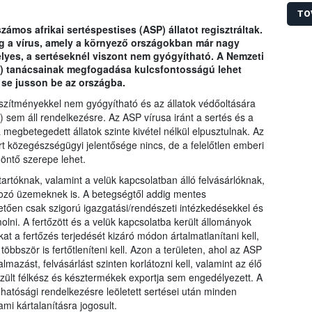
román
állom
TO
talál
ámos afrikai sertéspestises (ASP) állatot regisztráltak.
egy e
 a vírus, amely a környező országokban már nagy
eset 
lyes, a sertéseknél viszont nem gyógyítható. A Nemzeti
IH) tanácsainak megfogadása kulcsfontosságú lehet
 se jusson be az országba.
észítményekkel nem gyógyítható és az állatok védőoltására
 sem áll rendelkezésre. Az ASP vírusa iránt a sertés és a
egbetegedett állatok szinte kivétel nélkül elpusztulnak. Az
t közegészségügyi jelentősége nincs, de a felelőtlen emberi
öntő szerepe lehet.
rtóknak, valamint a velük kapcsolatban álló felvásárlóknak,
ozó üzemeknek is. A betegségtől addig mentes
tően csak szigorú igazgatási/rendészeti intézkedésekkel és
olni. A fertőzött és a velük kapcsolatba került állományok
ákat a fertőzés terjedését kizáró módon ártalmatlanítani kell,
többször is fertőtleníteni kell. Azon a területen, ahol az ASP
almazást, felvásárlást szinten korlátozni kell, valamint az élő
szült félkész és késztermékek exportja sem engedélyezett. A
hatósági rendelkezésre leöletett sertései után minden
ami kártalanításra jogosult.