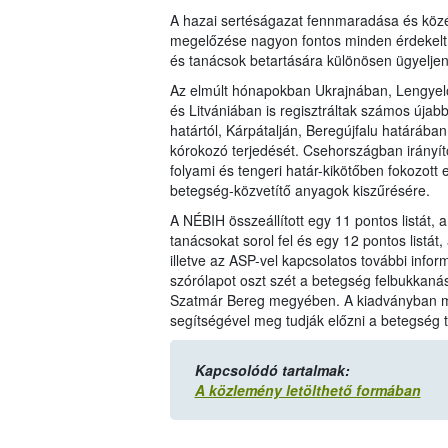
A hazai sertéságazat fennmaradása és köz
megelőzése nagyon fontos minden érdekelt 
és tanácsok betartására különösen ügyeljen
Az elmúlt hónapokban Ukrajnában, Lengyel
és Litvániában is regisztráltak számos úja
határtól, Kárpátalján, Beregújfalu határába
kórokozó terjedését. Csehországban irányít
folyami és tengeri határ-kikötőben fokozott 
betegség-közvetítő anyagok kiszűrésére.
A NÉBIH összeállított egy 11 pontos listát
tanácsokat sorol fel és egy 12 pontos listá
illetve az ASP-vel kapcsolatos további info
szórólapot oszt szét a betegség felbukkaná
Szatmár Bereg megyében. A kiadványban mi
segítségével meg tudják előzni a betegség t
Kapcsolódó tartalmak:
A közlemény letölthető formában