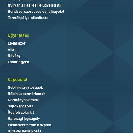
Nyilvántartási és Felügyeleti Díj
Rendszerszervezés és felügyelet
Termékpálya-ellenőrzés
Ügyintézés
Élelmiszer
Állat
Növény
Labor/Egyéb
Kapcsolat
Nébih Igazgatóságok
Nébih Laboratóriumok
Kormányhivatalok
Sajtókapcsolat
Ügyfélszolgálat
Hatósági jogsegély
Élelmiszermentő Központ
Hírlevél feliratkozás