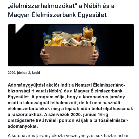
„élelmiszerhalmozókat” a Nébih és a
Magyar Élelmiszerbank Egyesület
2020. június 2, kedd
Adománygyűjtési akciót indít a Nemzeti Élelmiszerlánc-
biztonsági Hivatal (Nébih) és a Magyar Élelmiszerbank
Egyesület. A program célja, hogy a koronavírus járvány
miatt a lakosságnál felhalmozott, de fel nem használt
élelmiszertartalékok még a lejárati időn belül eljuthassanak
a rászorulókhoz. A szervezők 2020. június 16-ig
országszerte 89 átvételi ponton várják a tartósélelmiszer-
adományokat.
A koronavírus járvány okozta veszélyhelyzet sok háztartásban