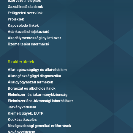
Szervezeti felépítés
Gazdálkodási adatok
Felügyeleti szervünk
Projektek
Kapcsolódó linkek
Adatkezelési tájékoztató
Akadálymentességi nyilatkozat
Üzemeltetési információ
Szakterületek
Állat-egészségügy és állatvédelem
Állategészségügyi diagnosztika
Állatgyógyászati termékek
Borászat és alkoholos italok
Élelmiszer- és takarmánybiztonság
Élelmiszerlánc-biztonsági laborhálózat
Járványvédelem
Kiemelt ügyek, EUTR
Kockázatkezelés
Mezőgazdasági genetikai erőforrások
Növényvédelem