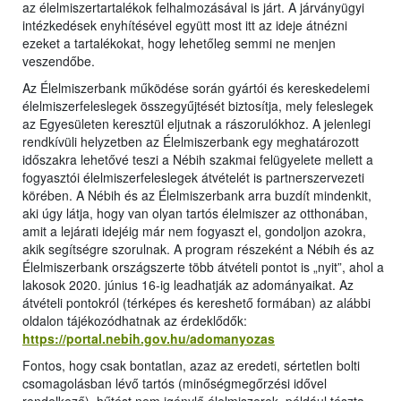
az élelmiszertartalékok felhalmozásával is járt. A járványügyi
intézkedések enyhítésével együtt most itt az ideje átnézni
ezeket a tartalékokat, hogy lehetőleg semmi ne menjen
veszendőbe.
Az Élelmiszerbank működése során gyártói és kereskedelemi
élelmiszerfeleslegek összegyűjtését biztosítja, mely feleslegek
az Egyesületen keresztül eljutnak a rászorulókhoz. A jelenlegi
rendkívüli helyzetben az Élelmiszerbank egy meghatározott
időszakra lehetővé teszi a Nébih szakmai felügyelete mellett a
fogyasztói élelmiszerfeleslegek átvételét is partnerszervezeti
körében. A Nébih és az Élelmiszerbank arra buzdít mindenkit,
aki úgy látja, hogy van olyan tartós élelmiszer az otthonában,
amit a lejárati idejéig már nem fogyaszt el, gondoljon azokra,
akik segítségre szorulnak. A program részeként a Nébih és az
Élelmiszerbank országszerte több átvételi pontot is „nyit”, ahol a
lakosok 2020. június 16-ig leadhatják az adományaikat. Az
átvételi pontokról (térképes és kereshető formában) az alábbi
oldalon tájékozódhatnak az érdeklődők:
https://portal.nebih.gov.hu/adomanyozas
Fontos, hogy csak bontatlan, azaz az eredeti, sértetlen bolti
csomagolásban lévő tartós (minőségmegőrzési idővel