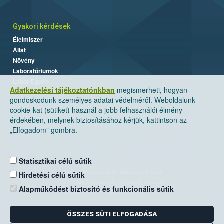
Gyakori kérdések
Élelmiszer
Állat
Növény
Laboratóriumok
Labor/Egyéb
Adatkezelési tájékoztatónkban
megismerheti, hogyan
gondoskodunk személyes adatai védelméről. Weboldalunk
cookie-kat (sütiket) használ a jobb felhasználói élmény
érdekében, melynek biztosításához kérjük, kattintson az
„Elfogadom” gombra.
Statisztikai célú sütik
Nemzeti Élelmiszerlánc-biztonsági Hivatal
Hirdetési célú sütik
Cím: 1024 Budapest, Keleti Károly utca. 24.
Alapműködést biztosító és funkcionális sütik
Levelezési cím: 1525 Budapest. Pf. 30.
ÖSSZES SÜTI ELFOGADÁSA
E-mail:
ugyfelszolgalat@nebih.gov.hu