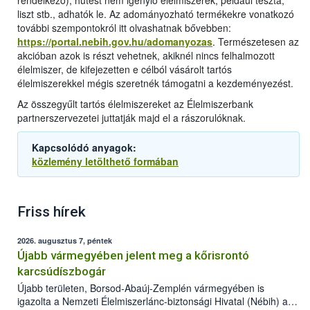
rendelkező), hűtést nem igénylő élelmiszerek, például tészta,
liszt stb., adhatók le. Az adományozható termékekre vonatkozó
további szempontokról itt olvashatnak bővebben:
https://portal.nebih.gov.hu/adomanyozas
. Természetesen az
akcióban azok is részt vehetnek, akiknél nincs felhalmozott
élelmiszer, de kifejezetten e célból vásárolt tartós
élelmiszerekkel mégis szeretnék támogatni a kezdeményezést.
Az összegyűlt tartós élelmiszereket az Élelmiszerbank
partnerszervezetei juttatják majd el a rászorulóknak.
Kapcsolódó anyagok:
közlemény letölthető formában
Friss hírek
2026. augusztus 7, péntek
Újabb vármegyében jelent meg a kőrisrontó
karcsúdíszbogár
Újabb területen, Borsod-Abaúj-Zemplén vármegyében is
igazolta a Nemzeti Élelmiszerlánc-biztonsági Hivatal (Nébih) a