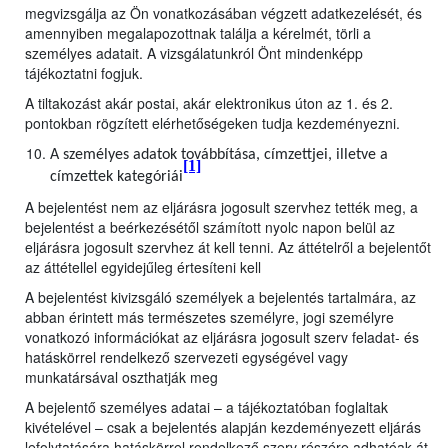
megvizsgálja az Ön vonatkozásában végzett adatkezelését, és
amennyiben megalapozottnak találja a kérelmét, törli a
személyes adatait. A vizsgálatunkról Önt mindenképp
tájékoztatni fogjuk.
A tiltakozást akár postai, akár elektronikus úton az 1. és 2.
pontokban rögzített elérhetőségeken tudja kezdeményezni.
A személyes adatok továbbítása, címzettjei, illetve a
[1]
címzettek kategóriái
A bejelentést nem az eljárásra jogosult szervhez tették meg, a
bejelentést a beérkezésétől számított nyolc napon belül az
eljárásra jogosult szervhez át kell tenni. Az áttételről a bejelentőt
az áttétellel egyidejűleg értesíteni kell
A bejelentést kivizsgáló személyek a bejelentés tartalmára, az
abban érintett más természetes személyre, jogi személyre
vonatkozó információkat az eljárásra jogosult szerv feladat- és
hatáskörrel rendelkező szervezeti egységével vagy
munkatársával oszthatják meg
A bejelentő személyes adatai – a tájékoztatóban foglaltak
kivételével – csak a bejelentés alapján kezdeményezett eljárás
lefolytatására hatáskörrel rendelkező szerv részére adhatóak át,