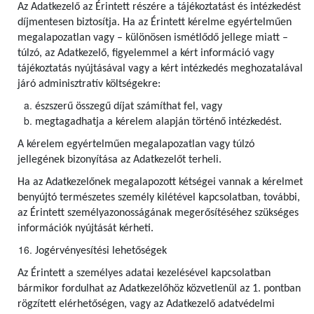
Az Adatkezelő az Érintett részére a tájékoztatást és intézkedést
díjmentesen biztosítja. Ha az Érintett kérelme egyértelműen
megalapozatlan vagy – különösen ismétlődő jellege miatt –
túlzó, az Adatkezelő, figyelemmel a kért információ vagy
tájékoztatás nyújtásával vagy a kért intézkedés meghozatalával
járó adminisztratív költségekre:
észszerű összegű díjat számíthat fel, vagy
megtagadhatja a kérelem alapján történő intézkedést.
A kérelem egyértelműen megalapozatlan vagy túlzó
jellegének bizonyítása az Adatkezelőt terheli.
Ha az Adatkezelőnek megalapozott kétségei vannak a kérelmet
benyújtó természetes személy kilétével kapcsolatban, további,
az Érintett személyazonosságának megerősítéséhez szükséges
információk nyújtását kérheti.
Jogérvényesítési lehetőségek
Az Érintett a személyes adatai kezelésével kapcsolatban
bármikor fordulhat az Adatkezelőhöz közvetlenül az 1. pontban
rögzített elérhetőségen, vagy az Adatkezelő adatvédelmi