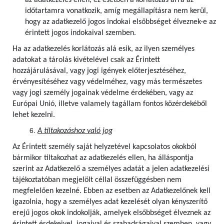
az adatkezelés ellen; ez esetben a korlátozás arra az
időtartamra vonatkozik, amíg megállapításra nem kerül,
hogy az adatkezelő jogos indokai elsőbbséget élveznek-e az
érintett jogos indokaival szemben.
Ha az adatkezelés korlátozás alá esik, az ilyen személyes
adatokat a tárolás kivételével csak az Érintett
hozzájárulásával, vagy jogi igények előterjesztéséhez,
érvényesítéséhez vagy védelméhez, vagy más természetes
vagy jogi személy jogainak védelme érdekében, vagy az
Európai Unió, illetve valamely tagállam fontos közérdekéből
lehet kezelni.
A tiltakozáshoz való jog
Az Érintett személy saját helyzetével kapcsolatos okokból
bármikor tiltakozhat az adatkezelés ellen, ha álláspontja
szerint az Adatkezelő a személyes adatát a jelen adatkezelési
tájékoztatóban megjelölt céllal összefüggésben nem
megfelelően kezelné. Ebben az esetben az Adatkezelőnek kell
igazolnia, hogy a személyes adat kezelését olyan kényszerítő
erejű jogos okok indokolják, amelyek elsőbbséget élveznek az