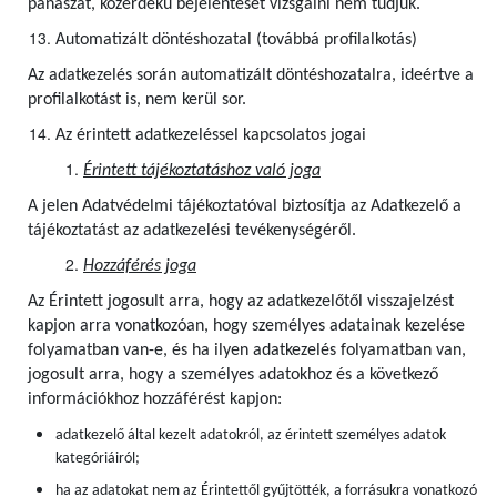
panaszát, közérdekű bejelentését vizsgálni nem tudjuk.
Automatizált döntéshozatal (továbbá profilalkotás)
Az adatkezelés során automatizált döntéshozatalra, ideértve a
profilalkotást is, nem kerül sor.
Az érintett adatkezeléssel kapcsolatos jogai
Érintett tájékoztatáshoz való joga
A jelen Adatvédelmi tájékoztatóval biztosítja az Adatkezelő a
tájékoztatást az adatkezelési tevékenységéről.
Hozzáférés joga
Az Érintett jogosult arra, hogy az adatkezelőtől visszajelzést
kapjon arra vonatkozóan, hogy személyes adatainak kezelése
folyamatban van-e, és ha ilyen adatkezelés folyamatban van,
jogosult arra, hogy a személyes adatokhoz és a következő
információkhoz hozzáférést kapjon:
adatkezelő által kezelt adatokról, az érintett személyes adatok
kategóriáiról;
ha az adatokat nem az Érintettől gyűjtötték, a forrásukra vonatkozó