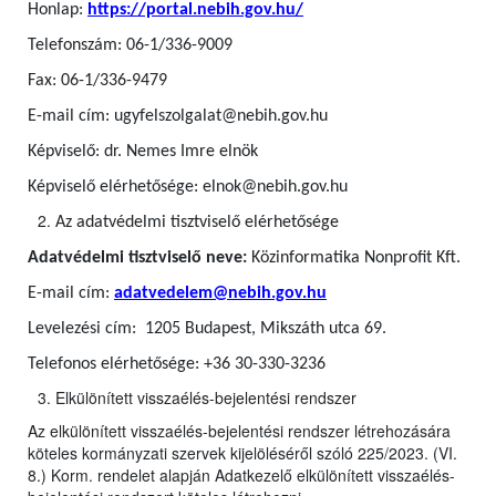
Honlap:
https://portal.nebih.gov.hu/
Telefonszám: 06-1/336-9009
Fax: 06-1/336-9479
E-mail cím: ugyfelszolgalat@nebih.gov.hu
Képviselő: dr. Nemes Imre elnök
Képviselő elérhetősége: elnok@nebih.gov.hu
Az adatvédelmi tisztviselő elérhetősége
Adatvédelmi tisztviselő neve:
Közinformatika Nonprofit Kft.
E-mail cím:
adatvedelem@nebih.gov.hu
Levelezési cím: 1205 Budapest, Mikszáth utca 69.
Telefonos elérhetősége: +36 30-330-3236
Elkülönített visszaélés-bejelentési rendszer
Az elkülönített visszaélés-bejelentési rendszer létrehozására
köteles kormányzati szervek kijelöléséről szóló 225/2023. (VI.
8.) Korm. rendelet alapján Adatkezelő elkülönített visszaélés-