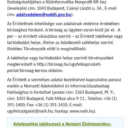
tisztségviselőjéhez a Közinformatika Nonprofit Kft-hez
(levelezési cím: 1043 Budapest, Csányi László u. 34., E-mail
cím:
adatvedelem@nebih.gov.hu
).
Az Érintettnek lehetősége van adatainak védelme érdekében
bírósághoz fordulni. A bíróság az ügyben soron kívül jár el. A
per – az érintett választása szerint – az Érintett lakóhelye vagy
tartózkodási helye, illetve az Adatkezelő székhelye szerint
illetékes Törvényszék előtt is megindítható.
A lakóhelye vagy tartózkodási helye szerinti törvényszéket
megkeresheti a http://birosag.hu/ugyfelkapcsolati-
portal/birosag-kereso oldalon.
Az Érintett a személyes adatai kezelésével kapcsolatos panasz
esetén a Nemzeti Adatvédelmi és Információszabadság
Hatósághoz is fordulhat (postai cím: 1363 Budapest, Pf. 9.,
cím: 1055 Budapest, Falk Miksa utca 9-11., Telefon: +36 (1)
391-1400; Fax: +36 (1) 391-1410; E-mail:
ugyfelszolgalat@naih.hu; honlap: www.naih.hu).
Adatkezelési tájékoztató a Nemzeti Élelmiszerlánc-