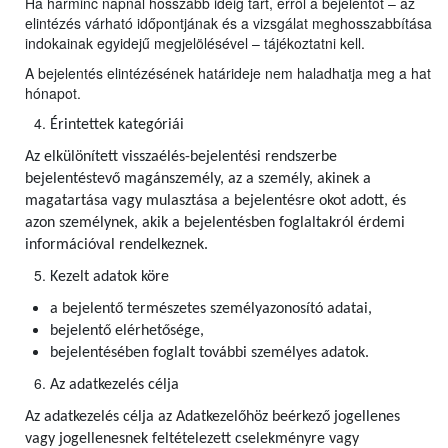
Ha harminc napnál hosszabb ideig tart, erről a bejelentőt – az
elintézés várható időpontjának és a vizsgálat meghosszabbítása
indokainak egyidejű megjelölésével – tájékoztatni kell.
A bejelentés elintézésének határideje nem haladhatja meg a hat
hónapot.
Érintettek kategóriái
Az elkülönített visszaélés-bejelentési rendszerbe
bejelentéstevő magánszemély, az a személy, akinek a
magatartása vagy mulasztása a bejelentésre okot adott, és
azon személynek, akik a bejelentésben foglaltakról érdemi
információval rendelkeznek.
Kezelt adatok köre
a bejelentő természetes személyazonosító adatai,
bejelentő elérhetősége,
bejelentésében foglalt további személyes adatok.
Az adatkezelés célja
Az adatkezelés célja az Adatkezelőhöz beérkező jogellenes
vagy jogellenesnek feltételezett cselekményre vagy