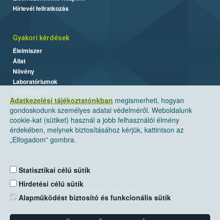
Hírlevél feliratkozás
Gyakori kérdések
Élelmiszer
Állat
Növény
Laboratóriumok
Labor/Egyéb
Adatkezelési tájékoztatónkban
megismerheti, hogyan
gondoskodunk személyes adatai védelméről. Weboldalunk
cookie-kat (sütiket) használ a jobb felhasználói élmény
érdekében, melynek biztosításához kérjük, kattintson az
„Elfogadom” gombra.
Statisztikai célú sütik
Nemzeti Élelmiszerlánc-biztonsági Hivatal
Hirdetési célú sütik
Cím: 1024 Budapest, Keleti Károly utca. 24.
Alapműködést biztosító és funkcionális sütik
Levelezési cím: 1525 Budapest. Pf. 30.