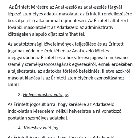
Az Érintett kérésére az Adatkezelő az adatkezelés tárgyát
képező személyes adatok másolatát az Érintett rendelkezésére
bocsátja, első alkalommal díjmentesen.
Az Érintett által kért
további másolatokért az Adatkezelő az adminisztratív
költségeken alapuló díjat számíthat fel.
Az adatbiztonsági követelmények teljesülése és az Érintett
jogainak védelme érdekében az Adatkezelő köteles
meggyőződni az Érintett és a hozzáférési jogával élni kívánó
személy személyazonosságának egyezéséről, ennek érdekében
a tájékoztatás, az adatokba történő betekintés, illetve azokról
másolat kiadása is az Érintett személyének azonosításához
kötött.
Helyesbítéshez való jog
Az Érintett jogosult arra, hogy kérésére az Adatkezelő
indokolatlan késedelem nélkül helyesbítse a rá vonatkozó
pontatlan személyes adatokat.
Törléshez való jog