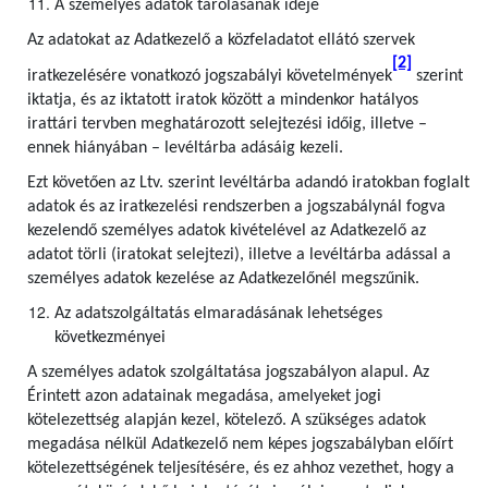
A személyes adatok tárolásának ideje
Az adatokat az Adatkezelő a közfeladatot ellátó szervek
[2]
iratkezelésére vonatkozó jogszabályi követelmények
szerint
iktatja, és az iktatott iratok között a mindenkor hatályos
irattári tervben meghatározott selejtezési időig, illetve –
ennek hiányában – levéltárba adásáig kezeli.
Ezt követően az Ltv. szerint levéltárba adandó iratokban foglalt
adatok és az iratkezelési rendszerben a jogszabálynál fogva
kezelendő személyes adatok kivételével az Adatkezelő az
adatot törli (iratokat selejtezi), illetve a levéltárba adással a
személyes adatok kezelése az Adatkezelőnél megszűnik.
Az adatszolgáltatás elmaradásának lehetséges
következményei
A személyes adatok szolgáltatása jogszabályon alapul. Az
Érintett azon adatainak megadása, amelyeket jogi
kötelezettség alapján kezel, kötelező. A szükséges adatok
megadása nélkül Adatkezelő nem képes jogszabályban előírt
kötelezettségének teljesítésére, és ez ahhoz vezethet, hogy a