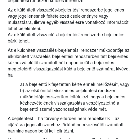
bejelentési rendszert köteles létrehozni.
Az elkülönített visszaélés-bejelentési rendszerbe jogellenes
vagy jogellenesnek feltételezett cselekményre vagy
mulasztásra, illetve egyéb visszaélésre vonatkozó információt
lehet bejelenteni.
Az elkülönített visszaélés-bejelentési rendszerbe bejelentést
bárki tehet.
Az elkülönített visszaélés-bejelentési rendszer működtetője az
elkülönített visszaélés-bejelentési rendszerben tett bejelentés
kézhezvételétől számított hét napon belül a bejelentés
megtételéről visszaigazolást küld a bejelentő számára, kivéve,
ha
a) a bejelentő kifejezetten kérte ennek mellőzését, vagy
b) az elkülönített visszaélés-bejelentési rendszer
működtetője észszerűen feltételezi, hogy a bejelentés
kézhezvételének visszaigazolása veszélyeztetné a
bejelentő személyazonosságának védelmét.
A bejelentést – ha törvény eltérően nem rendelkezik – az
eljárásra jogosult szervhez történő beérkezésétől számított
harminc napon belül kell elintézni.