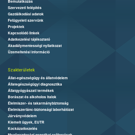
Bemutatkozás
Szervezeti felépítés
Gazdálkodási adatok
Felügyeleti szervünk
Projektek
Kapcsolódó linkek
Adatkezelési tájékoztató
Akadálymentességi nyilatkozat
Üzemeltetési információ
Szakterületek
Állat-egészségügy és állatvédelem
Állategészségügyi diagnosztika
Állatgyógyászati termékek
Borászat és alkoholos italok
Élelmiszer- és takarmánybiztonság
Élelmiszerlánc-biztonsági laborhálózat
Járványvédelem
Kiemelt ügyek, EUTR
Kockázatkezelés
Mezőgazdasági genetikai erőforrások