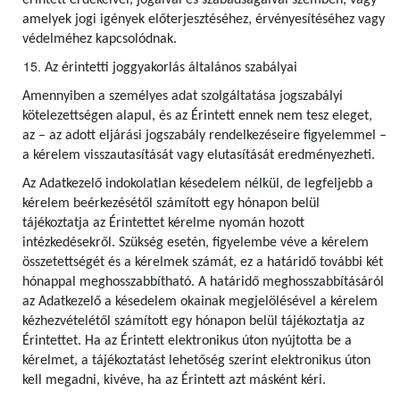
érintett érdekeivel, jogaival és szabadságaival szemben, vagy
amelyek jogi igények előterjesztéséhez, érvényesítéséhez vagy
védelméhez kapcsolódnak.
Az érintetti joggyakorlás általános szabályai
Amennyiben a személyes adat szolgáltatása jogszabályi
kötelezettségen alapul, és az Érintett ennek nem tesz eleget,
az – az adott eljárási jogszabály rendelkezéseire figyelemmel –
a kérelem visszautasítását vagy elutasítását eredményezheti.
Az Adatkezelő indokolatlan késedelem nélkül, de legfeljebb a
kérelem beérkezésétől számított egy hónapon belül
tájékoztatja az Érintettet kérelme nyomán hozott
intézkedésekről. Szükség esetén, figyelembe véve a kérelem
összetettségét és a kérelmek számát, ez a határidő további két
hónappal meghosszabbítható. A határidő meghosszabbításáról
az Adatkezelő a késedelem okainak megjelölésével a kérelem
kézhezvételétől számított egy hónapon belül tájékoztatja az
Érintettet. Ha az Érintett elektronikus úton nyújtotta be a
kérelmet, a tájékoztatást lehetőség szerint elektronikus úton
kell megadni, kivéve, ha az Érintett azt másként kéri.