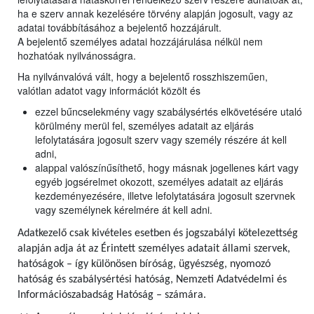
ha e szerv annak kezelésére törvény alapján jogosult, vagy az
adatai továbbításához a bejelentő hozzájárult.
A bejelentő személyes adatai hozzájárulása nélkül nem
hozhatóak nyilvánosságra.
Ha nyilvánvalóvá vált, hogy a bejelentő rosszhiszeműen,
valótlan adatot vagy információt közölt és
ezzel bűncselekmény vagy szabálysértés elkövetésére utaló
körülmény merül fel, személyes adatait az eljárás
lefolytatására jogosult szerv vagy személy részére át kell
adni,
alappal valószínűsíthető, hogy másnak jogellenes kárt vagy
egyéb jogsérelmet okozott, személyes adatait az eljárás
kezdeményezésére, illetve lefolytatására jogosult szervnek
vagy személynek kérelmére át kell adni.
Adatkezelő csak kivételes esetben és jogszabályi kötelezettség
alapján adja át az Érintett személyes adatait állami szervek,
hatóságok – így különösen bíróság, ügyészség, nyomozó
hatóság és szabálysértési hatóság, Nemzeti Adatvédelmi és
Információszabadság Hatóság – számára.