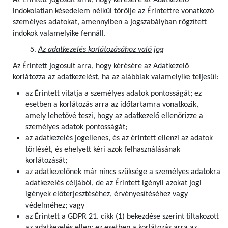
Az Érintett jogosult arra, hogy kérésére az Adatkezelő
indokolatlan késedelem nélkül törölje az Érintettre vonatkozó
személyes adatokat, amennyiben a jogszabályban rögzített
indokok valamelyike fennáll.
Az adatkezelés korlátozásához való jog
Az Érintett jogosult arra, hogy kérésére az Adatkezelő
korlátozza az adatkezelést, ha az alábbiak valamelyike teljesül:
az Érintett vitatja a személyes adatok pontosságát; ez
esetben a korlátozás arra az időtartamra vonatkozik,
amely lehetővé teszi, hogy az adatkezelő ellenőrizze a
személyes adatok pontosságát;
az adatkezelés jogellenes, és az érintett ellenzi az adatok
törlését, és ehelyett kéri azok felhasználásának
korlátozását;
az adatkezelőnek már nincs szüksége a személyes adatokra
adatkezelés céljából, de az Érintett igényli azokat jogi
igények előterjesztéséhez, érvényesítéséhez vagy
védelméhez; vagy
az Érintett a GDPR 21. cikk (1) bekezdése szerint tiltakozott