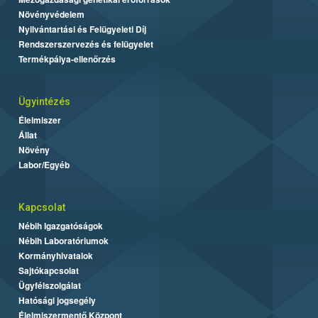
Növényvédelem
Nyilvántartási és Felügyeleti Díj
Rendszerszervezés és felügyelet
Termékpálya-ellenőrzés
Ügyintézés
Élelmiszer
Állat
Növény
Labor/Egyéb
Kapcsolat
Nébih Igazgatóságok
Nébih Laboratóriumok
Kormányhivatalok
Sajtókapcsolat
Ügyfélszolgálat
Hatósági jogsegély
Élelmiszermentő Központ