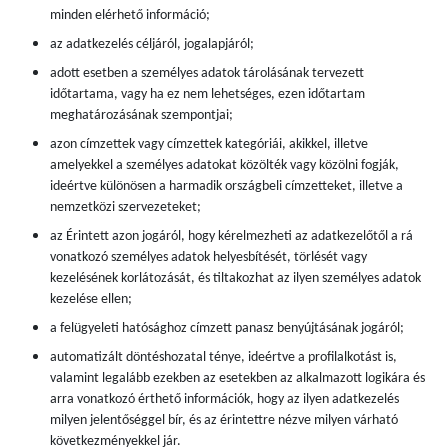
minden elérhető információ;
az adatkezelés céljáról, jogalapjáról;
adott esetben a személyes adatok tárolásának tervezett
időtartama, vagy ha ez nem lehetséges, ezen időtartam
meghatározásának szempontjai;
azon címzettek vagy címzettek kategóriái, akikkel, illetve
amelyekkel a személyes adatokat közölték vagy közölni fogják,
ideértve különösen a harmadik országbeli címzetteket, illetve a
nemzetközi szervezeteket;
az Érintett azon jogáról, hogy kérelmezheti az adatkezelőtől a rá
vonatkozó személyes adatok helyesbítését, törlését vagy
kezelésének korlátozását, és tiltakozhat az ilyen személyes adatok
kezelése ellen;
a felügyeleti hatósághoz címzett panasz benyújtásának jogáról;
automatizált döntéshozatal ténye, ideértve a profilalkotást is,
valamint legalább ezekben az esetekben az alkalmazott logikára és
arra vonatkozó érthető információk, hogy az ilyen adatkezelés
milyen jelentőséggel bír, és az érintettre nézve milyen várható
következményekkel jár.