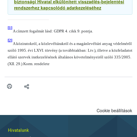
biztonsági Hivatal elkülönített visszaélés-bejelentési
rendszerhez kapcsolódó adatkezeléséhez
[1]
A címzett fogalmát lásd: GDPR 4. cikk 9. pontja.
[2]
A köziratokról, a közlevéltárakról és a magánlevéltári anyag védelméről
szóló 1995. évi LXVI. törvény (a továbbiakban: Ltv.), illetve a közfeladatot
ellátó szervek iratkezelésének általános követelményeiről szóló 335/2005.
(XII. 29.) Korm. rendelete
Cookie beállítások
Hivatalunk