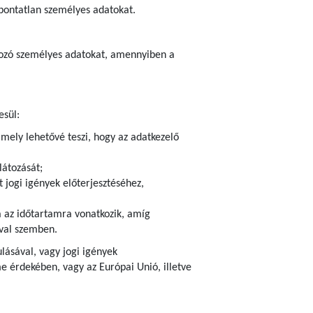
 pontatlan személyes adatokat.
atkozó személyes adatokat, amennyiben a
esül:
amely lehetővé teszi, hogy az adatkezelő
látozását;
 jogi igények előterjesztéséhez,
ra az időtartamra vonatkozik, amíg
ival szemben.
ulásával, vagy jogi igények
 érdekében, vagy az Európai Unió, illetve