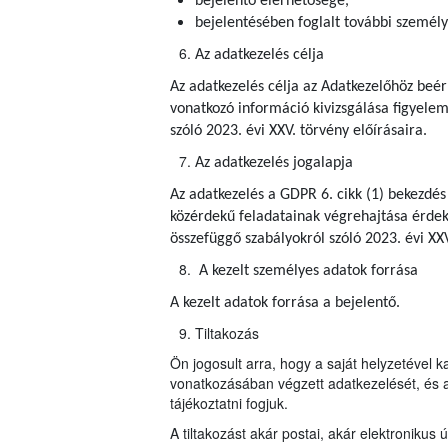
bejelentő elérhetősége,
bejelentésében foglalt további személy
Az adatkezelés célja
Az adatkezelés célja az Adatkezelőhöz beér
vonatkozó információ kivizsgálása figyelem
szóló 2023. évi XXV. törvény előírásaira.
Az adatkezelés jogalapja
Az adatkezelés a GDPR 6. cikk (1) bekezdés
közérdekű feladatainak végrehajtása érdeké
összefüggő szabályokról szóló 2023. évi XX
A kezelt személyes adatok forrása
A kezelt adatok forrása a bejelentő.
Tiltakozás
Ön jogosult arra, hogy a saját helyzetével 
vonatkozásában végzett adatkezelését, és a
tájékoztatni fogjuk.
A tiltakozást akár postai, akár elektroniku