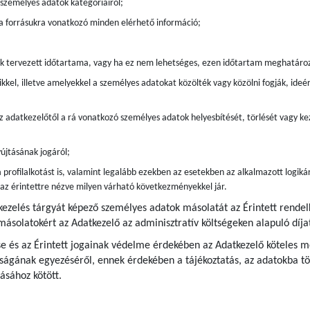
t személyes adatok kategóriáiról;
 a forrásukra vonatkozó minden elérhető információ;
ak tervezett időtartama, vagy ha ez nem lehetséges, ezen időtartam meghatáro
kkel, illetve amelyekkel a személyes adatokat közölték vagy közölni fogják, ide
z adatkezelőtől a rá vonatkozó személyes adatok helyesbítését, törlését vagy kez
újtásának jogáról;
 profilalkotást is, valamint legalább ezekben az esetekben az alkalmazott logiká
s az érintettre nézve milyen várható következményekkel jár.
kezelés tárgyát képező személyes adatok másolatát az Érintett rende
 másolatokért az Adatkezelő az adminisztratív költségeken alapuló díjat
e és az Érintett jogainak védelme érdekében az Adatkezelő köteles me
ágának egyezéséről, ennek érdekében a tájékoztatás, az adatokba tör
ásához kötött.