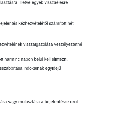
asztásra, illetve egyéb visszaélésre
bejelentés kézhezvételétől számított hét
zhezvételének visszaigazolása veszélyeztetné
t harminc napon belül kell elintézni.
osszabbítása indokainak egyidejű
tása vagy mulasztása a bejelentésre okot