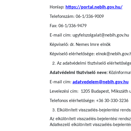
Honlap:
https://portal.nebih.gov.hu/
Telefonszám: 06-1/336-9009
Fax: 06-1/336-9479
E-mail cím: ugyfelszolgalat@nebih.gov.hu
Képviselő: dr. Nemes Imre elnök
Képviselő elérhetősége: elnok@nebih.gov.
Az adatvédelmi tisztviselő elérhetőség
Adatvédelmi tisztviselő neve:
Közinformati
E-mail cím:
adatvedelem@nebih.gov.hu
Levelezési cím: 1205 Budapest, Mikszáth u
Telefonos elérhetősége: +36 30-330-3236
Elkülönített visszaélés-bejelentési rends
Az elkülönített visszaélés-bejelentési rends
Adatkezelő elkülönített visszaélés-bejelentés