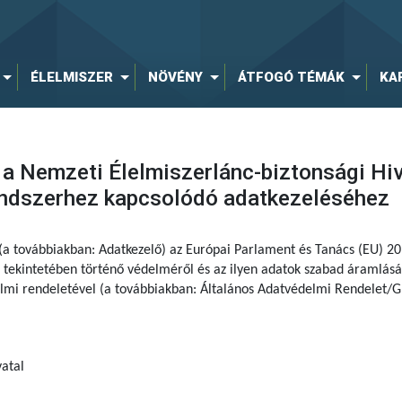
ÉLELMISZER
NÖVÉNY
ÁTFOGÓ TÉMÁK
KA
a Nemzeti Élelmiszerlánc-biztonsági Hiva
rendszerhez kapcsolódó adatkezeléséhez
 (a továbbiakban: Adatkezelő) az Európai Parlament és Tanács (EU) 
tekintetében történő védelméről és az ilyen adatok szabad áramlásár
delmi rendeletével (a továbbiakban: Általános Adatvédelmi Rendelet/G
atal