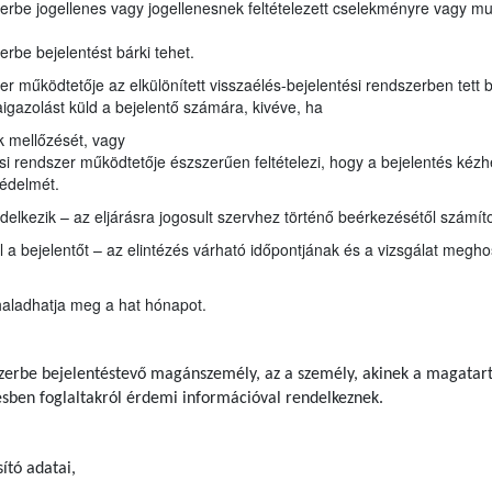
zerbe jogellenes vagy jogellenesnek feltételezett cselekményre vagy mul
erbe bejelentést bárki tehet.
zer működtetője az elkülönített visszaélés-bejelentési rendszerben tett 
aigazolást küld a bejelentő számára, kivéve, ha
ek mellőzését, vagy
tési rendszer működtetője észszerűen feltételezi, hogy a bejelentés ké
védelmét.
elkezik – az eljárásra jogosult szervhez történő beérkezésétől számítot
l a bejelentőt – az elintézés várható időpontjának és a vizsgálat megh
haladhatja meg a hat hónapot.
dszerbe bejelentéstevő magánszemély, az a személy, akinek a magatar
tésben foglaltakról érdemi információval rendelkeznek.
ító adatai,