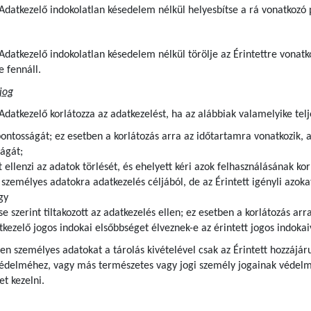
z Adatkezelő indokolatlan késedelem nélkül helyesbítse a rá vonatkozó
z Adatkezelő indokolatlan késedelem nélkül törölje az Érintettre von
e fennáll.
jog
 Adatkezelő korlátozza az adatkezelést, ha az alábbiak valamelyike telj
pontosságát; ez esetben a korlátozás arra az időtartamra vonatkozik, 
ágát;
t ellenzi az adatok törlését, és ehelyett kéri azok felhasználásának kor
zemélyes adatokra adatkezelés céljából, de az Érintett igényli azokat
gy
se szerint tiltakozott az adatkezelés ellen; ez esetben a korlátozás ar
kezelő jogos indokai elsőbbséget élveznek-e az érintett jogos indoka
lyen személyes adatokat a tárolás kivételével csak az Érintett hozzájár
védelméhez, vagy más természetes vagy jogi személy jogainak védelme
t kezelni.