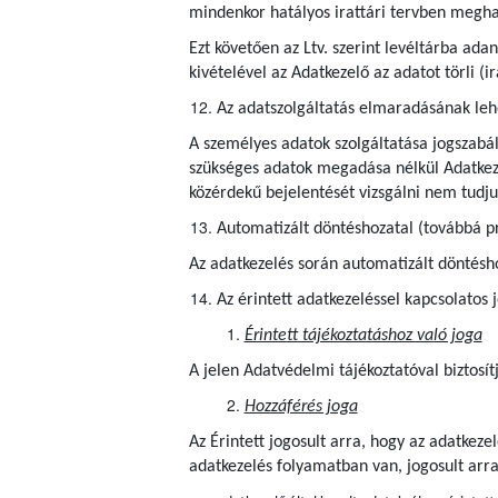
mindenkor hatályos irattári tervben meghatá
Ezt követően az Ltv. szerint levéltárba ad
kivételével az Adatkezelő az adatot törli (
Az adatszolgáltatás elmaradásának le
A személyes adatok szolgáltatása jogszabál
szükséges adatok megadása nélkül Adatkezel
közérdekű bejelentését vizsgálni nem tudj
Automatizált döntéshozatal (továbbá pr
Az adatkezelés során automatizált döntéshoz
Az érintett adatkezeléssel kapcsolatos 
Érintett tájékoztatáshoz való joga
A jelen Adatvédelmi tájékoztatóval biztosít
Hozzáférés joga
Az Érintett jogosult arra, hogy az adatkez
adatkezelés folyamatban van, jogosult arr