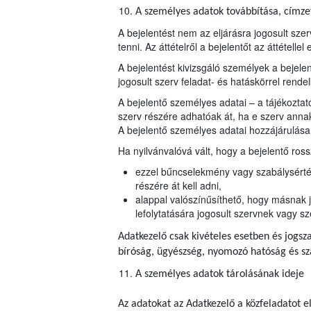
A személyes adatok továbbítása, címzett
A bejelentést nem az eljárásra jogosult szer
tenni. Az áttételről a bejelentőt az áttétellel 
A bejelentést kivizsgáló személyek a bejele
jogosult szerv feladat- és hatáskörrel ren
A bejelentő személyes adatai – a tájékoztat
szerv részére adhatóak át, ha e szerv annak
A bejelentő személyes adatai hozzájárulása
Ha nyilvánvalóvá vált, hogy a bejelentő ros
ezzel bűncselekmény vagy szabálysértés 
részére át kell adni,
alappal valószínűsíthető, hogy másnak j
lefolytatására jogosult szervnek vagy sz
Adatkezelő csak kivételes esetben és jogsza
bíróság, ügyészség, nyomozó hatóság és s
A személyes adatok tárolásának ideje
Az adatokat az Adatkezelő a közfeladatot e