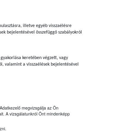
lasztásra, illetve egyéb visszaélésre
sek bejelentésével összefüggő szabályokról
 gyakorlása keretében végzett, vagy
l, valamint a visszaélések bejelentésével
n Adatkezelő megvizsgálja az Ön
it. A vizsgálatunkról Önt mindenképp
zni.