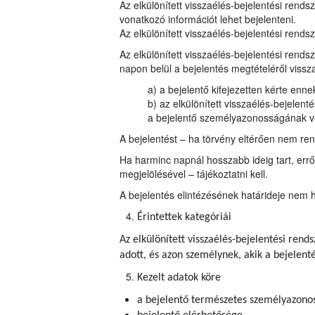
Az elkülönített visszaélés-bejelentési rends
vonatkozó információt lehet bejelenteni.
Az elkülönített visszaélés-bejelentési rendsz
Az elkülönített visszaélés-bejelentési rends
napon belül a bejelentés megtételéről vissz
a) a bejelentő kifejezetten kérte enn
b) az elkülönített visszaélés-bejelen
a bejelentő személyazonosságának 
A bejelentést – ha törvény eltérően nem rend
Ha harminc napnál hosszabb ideig tart, errő
megjelölésével – tájékoztatni kell.
A bejelentés elintézésének határideje nem 
Érintettek kategóriái
Az elkülönített visszaélés-bejelentési ren
adott, és azon személynek, akik a bejelen
Kezelt adatok köre
a bejelentő természetes személyazonos