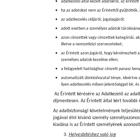
adatkezelő által kezelt adatokról, az érintet
ha az adatokat nem az Érintettől gyűjtötték,
az adatkezelés céljáról, jogalapjáról;
adott esetben a személyes adatok tárolásán
azon címzettek vagy címzettek kategóriái, aki
illetve a nemzetközi szervezeteket;
az Érintett azon jogáról, hogy kérelmezheti a
személyes adatok kezelése ellen;
a felügyeleti hatósághoz címzett panasz beny
automatizált döntéshozatal ténye, ideértve a
ilyen adatkezelés milyen jelentőséggel bír, é
Az Érintett kérésére az Adatkezelő az adat
díjmentesen.
Az Érintett által kért további
Az adatbiztonsági követelmények teljesülés
jogával élni kívánó személy személyazonoss
kiadása is az Érintett személyének azonosít
Helyesbítéshez való jog