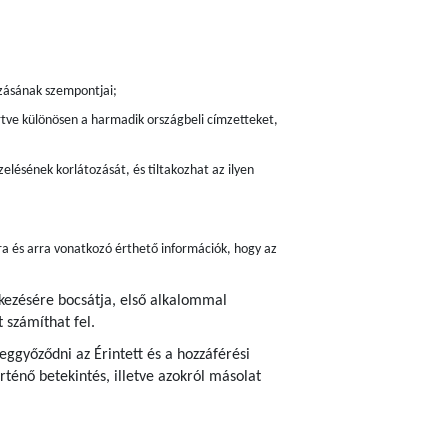
zásának szempontjai;
értve különösen a harmadik országbeli címzetteket,
elésének korlátozását, és tiltakozhat az ilyen
ra és arra vonatkozó érthető információk, hogy az
lkezésére bocsátja, első alkalommal
 számíthat fel.
ggyőződni az Érintett és a hozzáférési
ténő betekintés, illetve azokról másolat