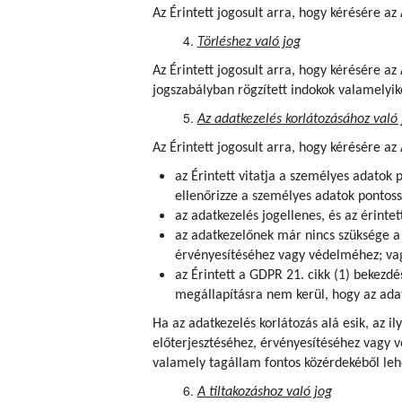
Az Érintett jogosult arra, hogy kérésére a
Törléshez való jog
Az Érintett jogosult arra, hogy kérésére a
jogszabályban rögzített indokok valamelyik
Az adatkezelés korlátozásához való 
Az Érintett jogosult arra, hogy kérésére az
az Érintett vitatja a személyes adatok 
ellenőrizze a személyes adatok pontoss
az adatkezelés jogellenes, és az érintet
az adatkezelőnek már nincs szüksége a s
érvényesítéséhez vagy védelméhez; va
az Érintett a GDPR 21. cikk (1) bekezdé
megállapításra nem kerül, hogy az adat
Ha az adatkezelés korlátozás alá esik, az i
előterjesztéséhez, érvényesítéséhez vagy 
valamely tagállam fontos közérdekéből lehe
A tiltakozáshoz való jog