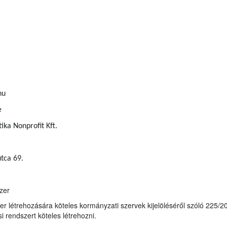
hu
e
ka Nonprofit Kft.
tca 69.
zer
zer létrehozására köteles kormányzati szervek kijelöléséről szóló 225/20
i rendszert köteles létrehozni.