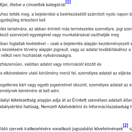
[1]
jei, illetve a címzettek kategóriái
vhez tették meg, a bejelentést a beérkezésétől számított nyolc napon bel
egyidejűleg értesíteni kell
ntés tartalmára, az abban érintett más természetes személyre, jogi sze
delkező szervezeti egységével vagy munkatársával oszthatják meg
óban foglaltak kivételével – csak a bejelentés alapján kezdeményezett e
 kezelésére törvény alapján jogosult, vagy az adatai továbbításához a 
 nélkül nem hozhatóak nyilvánosságra.
szhiszeműen, valótlan adatot vagy információt közölt és
elkövetésére utaló körülmény merül fel, személyes adatait az eljárás 
ogellenes kárt vagy egyéb jogsérelmet okozott, személyes adatait az e
emélynek kérelmére át kell adni.
bályi kötelezettség alapján adja át az Érintett személyes adatait áll
zabálysértési hatóság, Nemzeti Adatvédelmi és Információszabadság 
[2]
llátó szervek iratkezelésére vonatkozó jogszabályi követelmények
sz