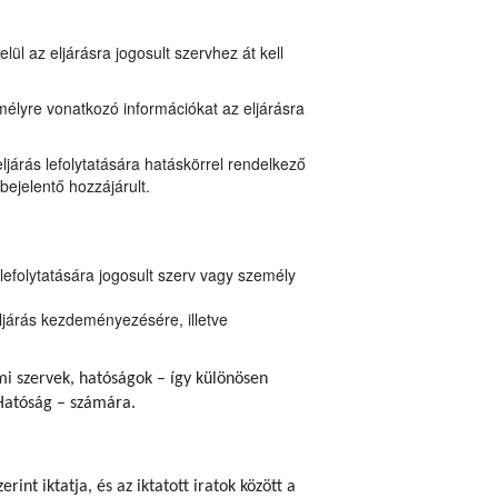
ül az eljárásra jogosult szervhez át kell
mélyre vonatkozó információkat az eljárásra
ljárás lefolytatására hatáskörrel rendelkező
bejelentő hozzájárult.
lefolytatására jogosult szerv vagy személy
ljárás kezdeményezésére, illetve
ami szervek, hatóságok – így különösen
Hatóság – számára.
erint iktatja, és az iktatott iratok között a