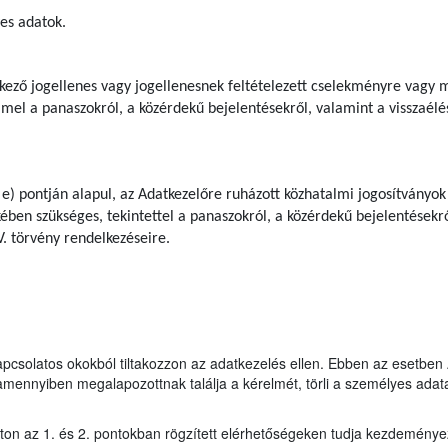
es adatok.
kező jogellenes vagy jogellenesnek feltételezett cselekményre vagy mu
mel a panaszokról, a közérdekű bejelentésekről, valamint a visszaélé
 e) pontján alapul, az Adatkezelőre ruházott közhatalmi jogosítványok
ben szükséges, tekintettel a panaszokról, a közérdekű bejelentésekrő
V. törvény rendelkezéseire.
kapcsolatos okokból tiltakozzon az adatkezelés ellen. Ebben az esetbe
mennyiben megalapozottnak találja a kérelmét, törli a személyes adata
s úton az 1. és 2. pontokban rögzített elérhetőségeken tudja kezdeménye