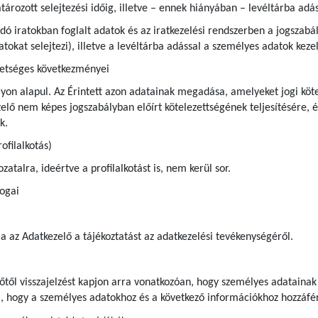
rozott selejtezési időig, illetve – ennek hiányában – levéltárba adás
andó iratokban foglalt adatok és az iratkezelési rendszerben a jogsza
iratokat selejtezi), illetve a levéltárba adással a személyes adatok ke
hetséges következményei
yon alapul. Az Érintett azon adatainak megadása, amelyeket jogi kötel
ő nem képes jogszabályban előírt kötelezettségének teljesítésére, é
uk.
ofilalkotás)
atalra, ideértve a profilalkotást is, nem kerül sor.
jogai
ja az Adatkezelő a tájékoztatást az adatkezelési tevékenységéről.
előtől visszajelzést kapjon arra vonatkozóan, hogy személyes adatainak
a, hogy a személyes adatokhoz és a következő információkhoz hozzáfér