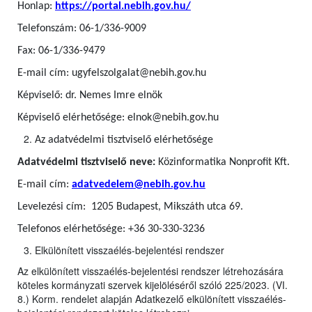
Honlap:
https://portal.nebih.gov.hu/
Telefonszám: 06-1/336-9009
Fax: 06-1/336-9479
E-mail cím: ugyfelszolgalat@nebih.gov.hu
Képviselő: dr. Nemes Imre elnök
Képviselő elérhetősége: elnok@nebih.gov.hu
Az adatvédelmi tisztviselő elérhetősége
Adatvédelmi tisztviselő neve:
Közinformatika Nonprofit Kft.
E-mail cím:
adatvedelem@nebih.gov.hu
Levelezési cím: 1205 Budapest, Mikszáth utca 69.
Telefonos elérhetősége: +36 30-330-3236
Elkülönített visszaélés-bejelentési rendszer
Az elkülönített visszaélés-bejelentési rendszer létrehozására
köteles kormányzati szervek kijelöléséről szóló 225/2023. (VI.
8.) Korm. rendelet alapján Adatkezelő elkülönített visszaélés-