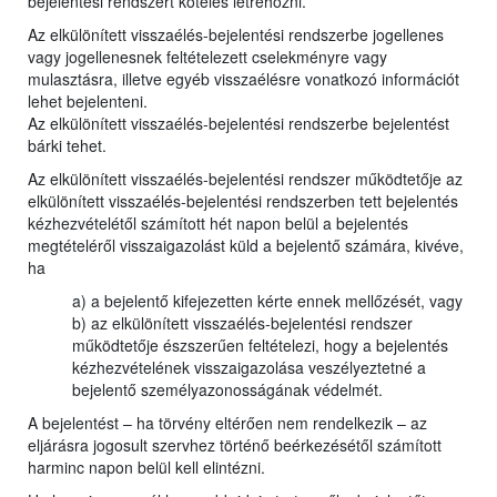
bejelentési rendszert köteles létrehozni.
Az elkülönített visszaélés-bejelentési rendszerbe jogellenes
vagy jogellenesnek feltételezett cselekményre vagy
mulasztásra, illetve egyéb visszaélésre vonatkozó információt
lehet bejelenteni.
Az elkülönített visszaélés-bejelentési rendszerbe bejelentést
bárki tehet.
Az elkülönített visszaélés-bejelentési rendszer működtetője az
elkülönített visszaélés-bejelentési rendszerben tett bejelentés
kézhezvételétől számított hét napon belül a bejelentés
megtételéről visszaigazolást küld a bejelentő számára, kivéve,
ha
a) a bejelentő kifejezetten kérte ennek mellőzését, vagy
b) az elkülönített visszaélés-bejelentési rendszer
működtetője észszerűen feltételezi, hogy a bejelentés
kézhezvételének visszaigazolása veszélyeztetné a
bejelentő személyazonosságának védelmét.
A bejelentést – ha törvény eltérően nem rendelkezik – az
eljárásra jogosult szervhez történő beérkezésétől számított
harminc napon belül kell elintézni.