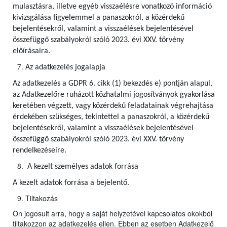
mulasztásra, illetve egyéb visszaélésre vonatkozó információ
kivizsgálása figyelemmel a panaszokról, a közérdekű
bejelentésekről, valamint a visszaélések bejelentésével
összefüggő szabályokról szóló 2023. évi XXV. törvény
előírásaira.
Az adatkezelés jogalapja
Az adatkezelés a GDPR 6. cikk (1) bekezdés e) pontján alapul,
az Adatkezelőre ruházott közhatalmi jogosítványok gyakorlása
keretében végzett, vagy közérdekű feladatainak végrehajtása
érdekében szükséges, tekintettel a panaszokról, a közérdekű
bejelentésekről, valamint a visszaélések bejelentésével
összefüggő szabályokról szóló 2023. évi XXV. törvény
rendelkezéseire.
A kezelt személyes adatok forrása
A kezelt adatok forrása a bejelentő.
Tiltakozás
Ön jogosult arra, hogy a saját helyzetével kapcsolatos okokból
tiltakozzon az adatkezelés ellen. Ebben az esetben Adatkezelő