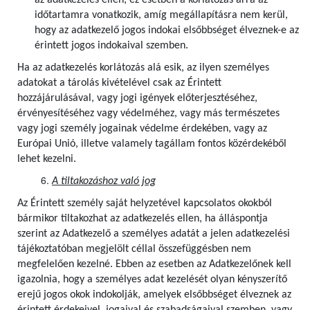
az adatkezelés ellen; ez esetben a korlátozás arra az
időtartamra vonatkozik, amíg megállapításra nem kerül,
hogy az adatkezelő jogos indokai elsőbbséget élveznek-e az
érintett jogos indokaival szemben.
Ha az adatkezelés korlátozás alá esik, az ilyen személyes
adatokat a tárolás kivételével csak az Érintett
hozzájárulásával, vagy jogi igények előterjesztéséhez,
érvényesítéséhez vagy védelméhez, vagy más természetes
vagy jogi személy jogainak védelme érdekében, vagy az
Európai Unió, illetve valamely tagállam fontos közérdekéből
lehet kezelni.
A tiltakozáshoz való jog
Az Érintett személy saját helyzetével kapcsolatos okokból
bármikor tiltakozhat az adatkezelés ellen, ha álláspontja
szerint az Adatkezelő a személyes adatát a jelen adatkezelési
tájékoztatóban megjelölt céllal összefüggésben nem
megfelelően kezelné. Ebben az esetben az Adatkezelőnek kell
igazolnia, hogy a személyes adat kezelését olyan kényszerítő
erejű jogos okok indokolják, amelyek elsőbbséget élveznek az