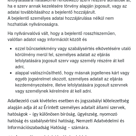
ha e szerv annak kezelésére törvény alapján jogosult, vagy az
adatai továbbításához a bejelentő hozzájárult.
A bejelentő személyes adatai hozzájárulása nélkül nem
hozhatóak nyilvánosságra.
Ha nyilvánvalóvá vált, hogy a bejelentő rosszhiszeműen,
valótlan adatot vagy információt közölt és
ezzel bűncselekmény vagy szabálysértés elkövetésére utaló
körülmény merül fel, személyes adatait az eljárás
lefolytatására jogosult szerv vagy személy részére át kell
adni,
alappal valószínűsíthető, hogy másnak jogellenes kárt vagy
egyéb jogsérelmet okozott, személyes adatait az eljárás
kezdeményezésére, illetve lefolytatására jogosult szervnek
vagy személynek kérelmére át kell adni.
Adatkezelő csak kivételes esetben és jogszabályi kötelezettség
alapján adja át az Érintett személyes adatait állami szervek,
hatóságok – így különösen bíróság, ügyészség, nyomozó
hatóság és szabálysértési hatóság, Nemzeti Adatvédelmi és
Információszabadság Hatóság – számára.