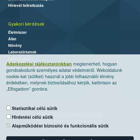
Hírlevél feliratkozás
Gyakori kérdések
Élelmiszer
Állat
Növény
Laboratóriumok
Labor/Egyéb
Adatkezelési tájékoztatónkban
megismerheti, hogyan
gondoskodunk személyes adatai védelméről. Weboldalunk
cookie-kat (sütiket) használ a jobb felhasználói élmény
érdekében, melynek biztosításához kérjük, kattintson az
„Elfogadom” gombra.
Statisztikai célú sütik
Nemzeti Élelmiszerlánc-biztonsági Hivatal
Hirdetési célú sütik
Cím: 1024 Budapest, Keleti Károly utca. 24.
Alapműködést biztosító és funkcionális sütik
Levelezési cím: 1525 Budapest. Pf. 30.