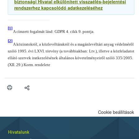
biztonsági Hivatal elkülönített visszaélés-bejelentési
rendszerhez kapcsolódó adatkezeléséhez
[1]
A címzett fogalmát lásd: GDPR 4. cikk 9. pontja.
[2]
A köziratokról, a közlevéltárakról és a magánlevéltári anyag védelméről
szóló 1995. évi LXVI. törvény (a továbbiakban: Ltv.), illetve a közfeladatot
ellátó szervek iratkezelésének általános követelményeiről szóló 335/2005.
(XII. 29.) Korm. rendelete
Cookie beállítások
Hivatalunk