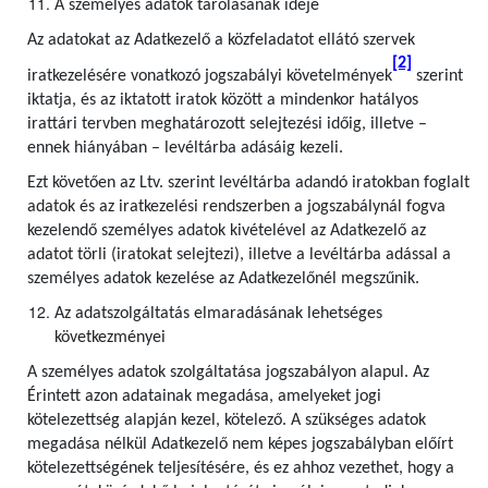
A személyes adatok tárolásának ideje
Az adatokat az Adatkezelő a közfeladatot ellátó szervek
[2]
iratkezelésére vonatkozó jogszabályi követelmények
szerint
iktatja, és az iktatott iratok között a mindenkor hatályos
irattári tervben meghatározott selejtezési időig, illetve –
ennek hiányában – levéltárba adásáig kezeli.
Ezt követően az Ltv. szerint levéltárba adandó iratokban foglalt
adatok és az iratkezelési rendszerben a jogszabálynál fogva
kezelendő személyes adatok kivételével az Adatkezelő az
adatot törli (iratokat selejtezi), illetve a levéltárba adással a
személyes adatok kezelése az Adatkezelőnél megszűnik.
Az adatszolgáltatás elmaradásának lehetséges
következményei
A személyes adatok szolgáltatása jogszabályon alapul. Az
Érintett azon adatainak megadása, amelyeket jogi
kötelezettség alapján kezel, kötelező. A szükséges adatok
megadása nélkül Adatkezelő nem képes jogszabályban előírt
kötelezettségének teljesítésére, és ez ahhoz vezethet, hogy a