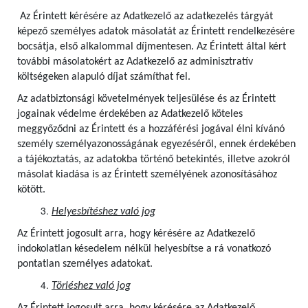
Az Érintett kérésére az Adatkezelő az adatkezelés tárgyát
képező személyes adatok másolatát az Érintett rendelkezésére
bocsátja, első alkalommal díjmentesen.
Az Érintett által kért
további másolatokért az Adatkezelő az adminisztratív
költségeken alapuló díjat számíthat fel.
Az adatbiztonsági követelmények teljesülése és az Érintett
jogainak védelme érdekében az Adatkezelő köteles
meggyőződni az Érintett és a hozzáférési jogával élni kívánó
személy személyazonosságának egyezéséről, ennek érdekében
a tájékoztatás, az adatokba történő betekintés, illetve azokról
másolat kiadása is az Érintett személyének azonosításához
kötött.
Helyesbítéshez való jog
Az Érintett jogosult arra, hogy kérésére az Adatkezelő
indokolatlan késedelem nélkül helyesbítse a rá vonatkozó
pontatlan személyes adatokat.
Törléshez való jog