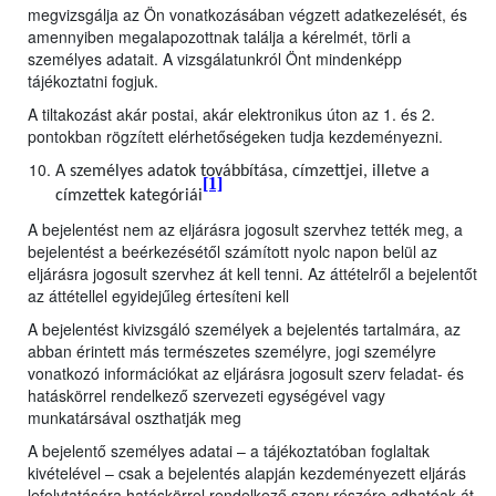
megvizsgálja az Ön vonatkozásában végzett adatkezelését, és
amennyiben megalapozottnak találja a kérelmét, törli a
személyes adatait. A vizsgálatunkról Önt mindenképp
tájékoztatni fogjuk.
A tiltakozást akár postai, akár elektronikus úton az 1. és 2.
pontokban rögzített elérhetőségeken tudja kezdeményezni.
A személyes adatok továbbítása, címzettjei, illetve a
[1]
címzettek kategóriái
A bejelentést nem az eljárásra jogosult szervhez tették meg, a
bejelentést a beérkezésétől számított nyolc napon belül az
eljárásra jogosult szervhez át kell tenni. Az áttételről a bejelentőt
az áttétellel egyidejűleg értesíteni kell
A bejelentést kivizsgáló személyek a bejelentés tartalmára, az
abban érintett más természetes személyre, jogi személyre
vonatkozó információkat az eljárásra jogosult szerv feladat- és
hatáskörrel rendelkező szervezeti egységével vagy
munkatársával oszthatják meg
A bejelentő személyes adatai – a tájékoztatóban foglaltak
kivételével – csak a bejelentés alapján kezdeményezett eljárás
lefolytatására hatáskörrel rendelkező szerv részére adhatóak át,