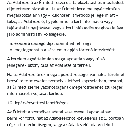
Az Adatkezelő az Érintett részére a tájékoztatást és intézkedést
díjmentesen biztosítja. Ha az Érintett kérelme egyértelműen
megalapozatlan vagy – különösen ismétlődő jellege miatt –
túlzó, az Adatkezelő, figyelemmel a kért információ vagy
tájékoztatás nyújtásával vagy a kért intézkedés meghozatalával
járó adminisztratív költségekre:
észszerű összegű díjat számíthat fel, vagy
megtagadhatja a kérelem alapján történő intézkedést.
A kérelem egyértelműen megalapozatlan vagy túlzó
jellegének bizonyítása az Adatkezelőt terheli.
Ha az Adatkezelőnek megalapozott kétségei vannak a kérelmet
benyújtó természetes személy kilétével kapcsolatban, további,
az Érintett személyazonosságának megerősítéséhez szükséges
információk nyújtását kérheti.
Jogérvényesítési lehetőségek
Az Érintett a személyes adatai kezelésével kapcsolatban
bármikor fordulhat az Adatkezelőhöz közvetlenül az 1. pontban
rögzített elérhetőségen, vagy az Adatkezelő adatvédelmi