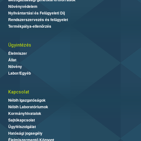
Növényvédelem
Nyilvántartási és Felügyeleti Díj
Rendszerszervezés és felügyelet
Termékpálya-ellenőrzés
Ügyintézés
Élelmiszer
Állat
Növény
Labor/Egyéb
Kapcsolat
Nébih Igazgatóságok
Nébih Laboratóriumok
Kormányhivatalok
Sajtókapcsolat
Ügyfélszolgálat
Hatósági jogsegély
Élelmiszermentő Központ