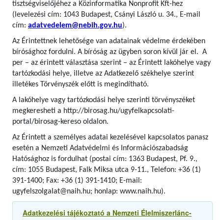
tisztségviselőjéhez a Közinformatika Nonprofit Kft-hez
(levelezési cím: 1043 Budapest, Csányi László u. 34., E-mail
cím:
adatvedelem@nebih.gov.hu
).
Az Érintettnek lehetősége van adatainak védelme érdekében
bírósághoz fordulni. A bíróság az ügyben soron kívül jár el. A
per – az érintett választása szerint – az Érintett lakóhelye vagy
tartózkodási helye, illetve az Adatkezelő székhelye szerint
illetékes Törvényszék előtt is megindítható.
A lakóhelye vagy tartózkodási helye szerinti törvényszéket
megkeresheti a http://birosag.hu/ugyfelkapcsolati-
portal/birosag-kereso oldalon.
Az Érintett a személyes adatai kezelésével kapcsolatos panasz
esetén a Nemzeti Adatvédelmi és Információszabadság
Hatósághoz is fordulhat (postai cím: 1363 Budapest, Pf. 9.,
cím: 1055 Budapest, Falk Miksa utca 9-11., Telefon: +36 (1)
391-1400; Fax: +36 (1) 391-1410; E-mail:
ugyfelszolgalat@naih.hu; honlap: www.naih.hu).
Adatkezelési tájékoztató a Nemzeti Élelmiszerlánc-