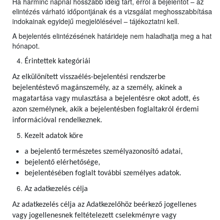
Ha harminc napnál hosszabb ideig tart, erről a bejelentőt – az
elintézés várható időpontjának és a vizsgálat meghosszabbítása
indokainak egyidejű megjelölésével – tájékoztatni kell.
A bejelentés elintézésének határideje nem haladhatja meg a hat
hónapot.
Érintettek kategóriái
Az elkülönített visszaélés-bejelentési rendszerbe
bejelentéstevő magánszemély, az a személy, akinek a
magatartása vagy mulasztása a bejelentésre okot adott, és
azon személynek, akik a bejelentésben foglaltakról érdemi
információval rendelkeznek.
Kezelt adatok köre
a bejelentő természetes személyazonosító adatai,
bejelentő elérhetősége,
bejelentésében foglalt további személyes adatok.
Az adatkezelés célja
Az adatkezelés célja az Adatkezelőhöz beérkező jogellenes
vagy jogellenesnek feltételezett cselekményre vagy