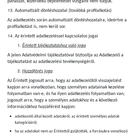
panaszát, közérdekű bejelentését vizsgálni nem tudjuk.
Automatizált döntéshozatal (továbbá profilalkotás)
Az adatkezelés során automatizált döntéshozatalra, ideértve a
profilalkotást is, nem kerül sor.
Az érintett adatkezeléssel kapcsolatos jogai
Érintett tájékoztatáshoz való joga
A jelen Adatvédelmi tájékoztatóval biztosítja az Adatkezelő a
tájékoztatást az adatkezelési tevékenységéről.
Hozzáférés joga
Az Érintett jogosult arra, hogy az adatkezelőtől visszajelzést
kapjon arra vonatkozóan, hogy személyes adatainak kezelése
folyamatban van-e, és ha ilyen adatkezelés folyamatban van,
jogosult arra, hogy a személyes adatokhoz és a következő
információkhoz hozzáférést kapjon:
adatkezelő által kezelt adatokról, az érintett személyes adatok
kategóriáiról;
ha az adatokat nem az Érintettől gyűjtötték, a forrásukra vonatkozó