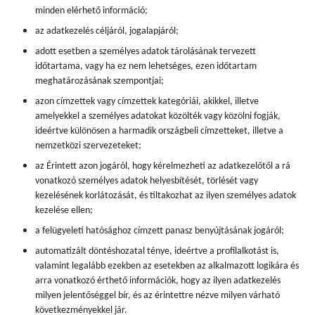
minden elérhető információ;
az adatkezelés céljáról, jogalapjáról;
adott esetben a személyes adatok tárolásának tervezett
időtartama, vagy ha ez nem lehetséges, ezen időtartam
meghatározásának szempontjai;
azon címzettek vagy címzettek kategóriái, akikkel, illetve
amelyekkel a személyes adatokat közölték vagy közölni fogják,
ideértve különösen a harmadik országbeli címzetteket, illetve a
nemzetközi szervezeteket;
az Érintett azon jogáról, hogy kérelmezheti az adatkezelőtől a rá
vonatkozó személyes adatok helyesbítését, törlését vagy
kezelésének korlátozását, és tiltakozhat az ilyen személyes adatok
kezelése ellen;
a felügyeleti hatósághoz címzett panasz benyújtásának jogáról;
automatizált döntéshozatal ténye, ideértve a profilalkotást is,
valamint legalább ezekben az esetekben az alkalmazott logikára és
arra vonatkozó érthető információk, hogy az ilyen adatkezelés
milyen jelentőséggel bír, és az érintettre nézve milyen várható
következményekkel jár.