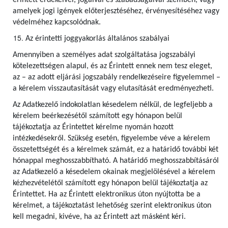
érintett érdekeivel, jogaival és szabadságaival szemben, vagy
amelyek jogi igények előterjesztéséhez, érvényesítéséhez vagy
védelméhez kapcsolódnak.
Az érintetti joggyakorlás általános szabályai
Amennyiben a személyes adat szolgáltatása jogszabályi
kötelezettségen alapul, és az Érintett ennek nem tesz eleget,
az – az adott eljárási jogszabály rendelkezéseire figyelemmel –
a kérelem visszautasítását vagy elutasítását eredményezheti.
Az Adatkezelő indokolatlan késedelem nélkül, de legfeljebb a
kérelem beérkezésétől számított egy hónapon belül
tájékoztatja az Érintettet kérelme nyomán hozott
intézkedésekről. Szükség esetén, figyelembe véve a kérelem
összetettségét és a kérelmek számát, ez a határidő további két
hónappal meghosszabbítható. A határidő meghosszabbításáról
az Adatkezelő a késedelem okainak megjelölésével a kérelem
kézhezvételétől számított egy hónapon belül tájékoztatja az
Érintettet. Ha az Érintett elektronikus úton nyújtotta be a
kérelmet, a tájékoztatást lehetőség szerint elektronikus úton
kell megadni, kivéve, ha az Érintett azt másként kéri.