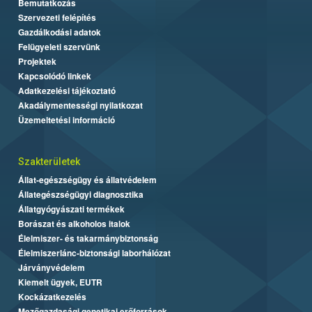
Bemutatkozás
Szervezeti felépítés
Gazdálkodási adatok
Felügyeleti szervünk
Projektek
Kapcsolódó linkek
Adatkezelési tájékoztató
Akadálymentességi nyilatkozat
Üzemeltetési információ
Szakterületek
Állat-egészségügy és állatvédelem
Állategészségügyi diagnosztika
Állatgyógyászati termékek
Borászat és alkoholos italok
Élelmiszer- és takarmánybiztonság
Élelmiszerlánc-biztonsági laborhálózat
Járványvédelem
Kiemelt ügyek, EUTR
Kockázatkezelés
Mezőgazdasági genetikai erőforrások