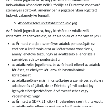
Az Érintett jogosult arra, hogy kérésére az Adatkezelő
indokolatlan késedelem nélkül törölje az Érintettre vonatkozó
személyes adatokat, amennyiben a jogszabályban rögzített
indokok valamelyike fennáll.
Az adatkezelés korlátozásához való jog
Az Érintett jogosult arra, hogy kérésére az Adatkezelő
korlátozza az adatkezelést, ha az alábbiak valamelyike teljesül:
az Érintett vitatja a személyes adatok pontosságát; ez
esetben a korlátozás arra az időtartamra vonatkozik,
amely lehetővé teszi, hogy az adatkezelő ellenőrizze a
személyes adatok pontosságát;
az adatkezelés jogellenes, és az érintett ellenzi az adatok
törlését, és ehelyett kéri azok felhasználásának
korlátozását;
az adatkezelőnek már nincs szüksége a személyes adatokra
adatkezelés céljából, de az Érintett igényli azokat jogi
igények előterjesztéséhez, érvényesítéséhez vagy
védelméhez; vagy
az Érintett a GDPR 21. cikk (1) bekezdése szerint tiltakozott