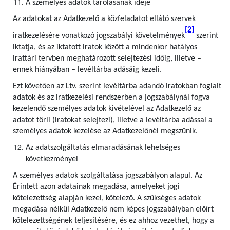
A személyes adatok tárolásának ideje
Az adatokat az Adatkezelő a közfeladatot ellátó szervek
[2]
iratkezelésére vonatkozó jogszabályi követelmények
szerint
iktatja, és az iktatott iratok között a mindenkor hatályos
irattári tervben meghatározott selejtezési időig, illetve –
ennek hiányában – levéltárba adásáig kezeli.
Ezt követően az Ltv. szerint levéltárba adandó iratokban foglalt
adatok és az iratkezelési rendszerben a jogszabálynál fogva
kezelendő személyes adatok kivételével az Adatkezelő az
adatot törli (iratokat selejtezi), illetve a levéltárba adással a
személyes adatok kezelése az Adatkezelőnél megszűnik.
Az adatszolgáltatás elmaradásának lehetséges
következményei
A személyes adatok szolgáltatása jogszabályon alapul. Az
Érintett azon adatainak megadása, amelyeket jogi
kötelezettség alapján kezel, kötelező. A szükséges adatok
megadása nélkül Adatkezelő nem képes jogszabályban előírt
kötelezettségének teljesítésére, és ez ahhoz vezethet, hogy a