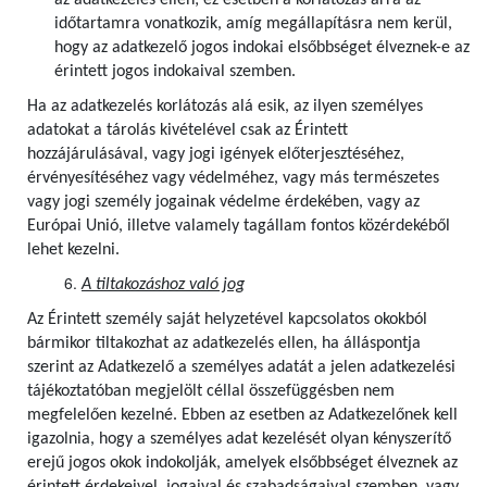
az adatkezelés ellen; ez esetben a korlátozás arra az
időtartamra vonatkozik, amíg megállapításra nem kerül,
hogy az adatkezelő jogos indokai elsőbbséget élveznek-e az
érintett jogos indokaival szemben.
Ha az adatkezelés korlátozás alá esik, az ilyen személyes
adatokat a tárolás kivételével csak az Érintett
hozzájárulásával, vagy jogi igények előterjesztéséhez,
érvényesítéséhez vagy védelméhez, vagy más természetes
vagy jogi személy jogainak védelme érdekében, vagy az
Európai Unió, illetve valamely tagállam fontos közérdekéből
lehet kezelni.
A tiltakozáshoz való jog
Az Érintett személy saját helyzetével kapcsolatos okokból
bármikor tiltakozhat az adatkezelés ellen, ha álláspontja
szerint az Adatkezelő a személyes adatát a jelen adatkezelési
tájékoztatóban megjelölt céllal összefüggésben nem
megfelelően kezelné. Ebben az esetben az Adatkezelőnek kell
igazolnia, hogy a személyes adat kezelését olyan kényszerítő
erejű jogos okok indokolják, amelyek elsőbbséget élveznek az