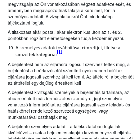
megvizsgálja az Ön vonatkozásában végzett adatkezelését, és
amennyiben megalapozottnak találja a kérelmét, törli a
személyes adatait. A vizsgálatunkról Önt mindenképp
tájékoztatni fogjuk.
A tiltakozást akár postai, akár elektronikus úton az 1. és 2.
pontokban rögzített elérhetőségeken tudja kezdeményezni.
A személyes adatok továbbítása, címzettjei, illetve a
[1]
címzettek kategóriái
A bejelentést nem az eljárásra jogosult szervhez tették meg, a
bejelentést a beérkezésétől számított nyolc napon belül az
eljárásra jogosult szervhez át kell tenni. Az áttételről a bejelentőt
az áttétellel egyidejűleg értesíteni kell
A bejelentést kivizsgáló személyek a bejelentés tartalmára, az
abban érintett más természetes személyre, jogi személyre
vonatkozó információkat az eljárásra jogosult szerv feladat- és
hatáskörrel rendelkező szervezeti egységével vagy
munkatársával oszthatják meg
A bejelentő személyes adatai – a tájékoztatóban foglaltak
kivételével – csak a bejelentés alapján kezdeményezett eljárás
lefolytatására hatáskörrel rendelkező szerv részére adhatóak át,