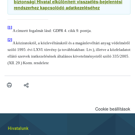
biztonsági Hivatal elkülönített visszaélés-bejelentési
rendszerhez kapcsolódó adatkezeléséhez
[1]
A címzett fogalmát lásd: GDPR 4. cikk 9. pontja.
[2]
A köziratokról, a közlevéltárakról és a magánlevéltári anyag védelméről
szóló 1995. évi LXVI. törvény (a továbbiakban: Ltv.), illetve a közfeladatot
ellátó szervek iratkezelésének általános követelményeiről szóló 335/2005.
(XII. 29.) Korm. rendelete
Cookie beállítások
Hivatalunk