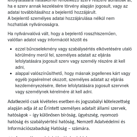
ha e szerv annak kezelésére törvény alapján jogosult, vagy az
adatai továbbításához a bejelentő hozzájárult.
A bejelentő személyes adatai hozzájárulása nélkül nem
hozhatóak nyilvánosságra.
Ha nyilvánvalóvá vált, hogy a bejelentő rosszhiszeműen,
valótlan adatot vagy információt közölt és
ezzel bűncselekmény vagy szabálysértés elkövetésére utaló
körülmény merül fel, személyes adatait az eljárás
lefolytatására jogosult szerv vagy személy részére át kell
adni,
alappal valószínűsíthető, hogy másnak jogellenes kárt vagy
egyéb jogsérelmet okozott, személyes adatait az eljárás
kezdeményezésére, illetve lefolytatására jogosult szervnek
vagy személynek kérelmére át kell adni.
Adatkezelő csak kivételes esetben és jogszabályi kötelezettség
alapján adja át az Érintett személyes adatait állami szervek,
hatóságok – így különösen bíróság, ügyészség, nyomozó
hatóság és szabálysértési hatóság, Nemzeti Adatvédelmi és
Információszabadság Hatóság – számára.