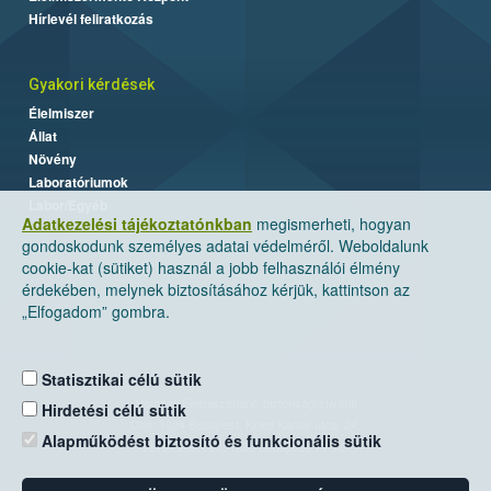
Hírlevél feliratkozás
Gyakori kérdések
Élelmiszer
Állat
Növény
Laboratóriumok
Labor/Egyéb
Adatkezelési tájékoztatónkban
megismerheti, hogyan
gondoskodunk személyes adatai védelméről. Weboldalunk
cookie-kat (sütiket) használ a jobb felhasználói élmény
érdekében, melynek biztosításához kérjük, kattintson az
„Elfogadom” gombra.
Statisztikai célú sütik
Nemzeti Élelmiszerlánc-biztonsági Hivatal
Hirdetési célú sütik
Cím: 1024 Budapest, Keleti Károly utca. 24.
Alapműködést biztosító és funkcionális sütik
Levelezési cím: 1525 Budapest. Pf. 30.