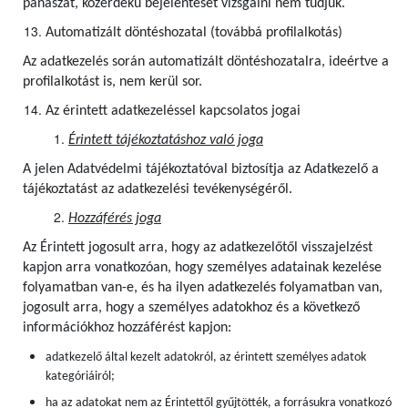
panaszát, közérdekű bejelentését vizsgálni nem tudjuk.
Automatizált döntéshozatal (továbbá profilalkotás)
Az adatkezelés során automatizált döntéshozatalra, ideértve a
profilalkotást is, nem kerül sor.
Az érintett adatkezeléssel kapcsolatos jogai
Érintett tájékoztatáshoz való joga
A jelen Adatvédelmi tájékoztatóval biztosítja az Adatkezelő a
tájékoztatást az adatkezelési tevékenységéről.
Hozzáférés joga
Az Érintett jogosult arra, hogy az adatkezelőtől visszajelzést
kapjon arra vonatkozóan, hogy személyes adatainak kezelése
folyamatban van-e, és ha ilyen adatkezelés folyamatban van,
jogosult arra, hogy a személyes adatokhoz és a következő
információkhoz hozzáférést kapjon:
adatkezelő által kezelt adatokról, az érintett személyes adatok
kategóriáiról;
ha az adatokat nem az Érintettől gyűjtötték, a forrásukra vonatkozó