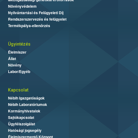
Növényvédelem
Nyilvántartási és Felügyeleti Díj
Rendszerszervezés és felügyelet
Termékpálya-ellenőrzés
Ügyintézés
Élelmiszer
Állat
Növény
Labor/Egyéb
Kapcsolat
Nébih Igazgatóságok
Nébih Laboratóriumok
Kormányhivatalok
Sajtókapcsolat
Ügyfélszolgálat
Hatósági jogsegély
Élelmiszermentő Központ