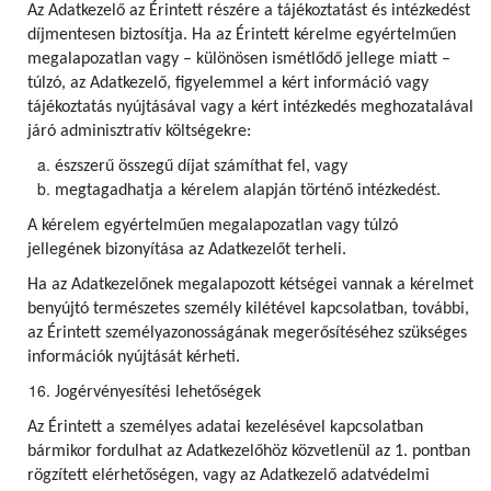
Az Adatkezelő az Érintett részére a tájékoztatást és intézkedést
díjmentesen biztosítja. Ha az Érintett kérelme egyértelműen
megalapozatlan vagy – különösen ismétlődő jellege miatt –
túlzó, az Adatkezelő, figyelemmel a kért információ vagy
tájékoztatás nyújtásával vagy a kért intézkedés meghozatalával
járó adminisztratív költségekre:
észszerű összegű díjat számíthat fel, vagy
megtagadhatja a kérelem alapján történő intézkedést.
A kérelem egyértelműen megalapozatlan vagy túlzó
jellegének bizonyítása az Adatkezelőt terheli.
Ha az Adatkezelőnek megalapozott kétségei vannak a kérelmet
benyújtó természetes személy kilétével kapcsolatban, további,
az Érintett személyazonosságának megerősítéséhez szükséges
információk nyújtását kérheti.
Jogérvényesítési lehetőségek
Az Érintett a személyes adatai kezelésével kapcsolatban
bármikor fordulhat az Adatkezelőhöz közvetlenül az 1. pontban
rögzített elérhetőségen, vagy az Adatkezelő adatvédelmi