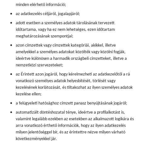
minden elérhető információ;
az adatkezelés céljáról, jogalapjáról;
adott esetben a személyes adatok tárolásának tervezett
időtartama, vagy ha ez nem lehetséges, ezen időtartam
meghatározásának szempontjai;
azon címzettek vagy címzettek kategóriái, akikkel, illetve
amelyekkel a személyes adatokat közölték vagy közölni fogják,
ideértve különösen a harmadik országbeli címzetteket, illetve a
nemzetközi szervezeteket;
az Érintett azon jogáról, hogy kérelmezheti az adatkezelőtől a rá
vonatkozó személyes adatok helyesbítését, törlését vagy
kezelésének korlátozását, és tiltakozhat az ilyen személyes adatok
kezelése ellen;
a felügyeleti hatósághoz címzett panasz benyújtásának jogáról;
automatizált döntéshozatal ténye, ideértve a profilalkotást is,
valamint legalább ezekben az esetekben az alkalmazott logikára és
arra vonatkozó érthető információk, hogy az ilyen adatkezelés
milyen jelentőséggel bír, és az érintettre nézve milyen várható
következményekkel jár.