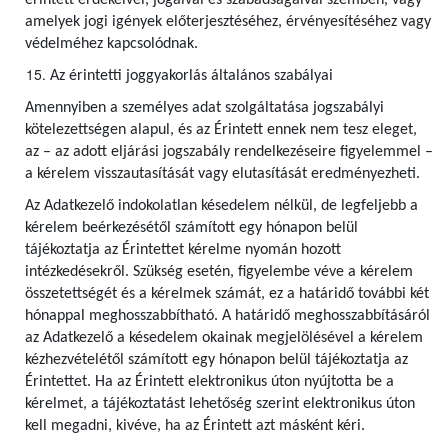
érintett érdekeivel, jogaival és szabadságaival szemben, vagy
amelyek jogi igények előterjesztéséhez, érvényesítéséhez vagy
védelméhez kapcsolódnak.
Az érintetti joggyakorlás általános szabályai
Amennyiben a személyes adat szolgáltatása jogszabályi
kötelezettségen alapul, és az Érintett ennek nem tesz eleget,
az – az adott eljárási jogszabály rendelkezéseire figyelemmel –
a kérelem visszautasítását vagy elutasítását eredményezheti.
Az Adatkezelő indokolatlan késedelem nélkül, de legfeljebb a
kérelem beérkezésétől számított egy hónapon belül
tájékoztatja az Érintettet kérelme nyomán hozott
intézkedésekről. Szükség esetén, figyelembe véve a kérelem
összetettségét és a kérelmek számát, ez a határidő további két
hónappal meghosszabbítható. A határidő meghosszabbításáról
az Adatkezelő a késedelem okainak megjelölésével a kérelem
kézhezvételétől számított egy hónapon belül tájékoztatja az
Érintettet. Ha az Érintett elektronikus úton nyújtotta be a
kérelmet, a tájékoztatást lehetőség szerint elektronikus úton
kell megadni, kivéve, ha az Érintett azt másként kéri.