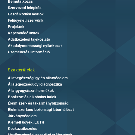
Bemutatkozás
Szervezeti felépítés
Gazdálkodási adatok
Felügyeleti szervünk
Projektek
Kapcsolódó linkek
Adatkezelési tájékoztató
Akadálymentességi nyilatkozat
Üzemeltetési információ
Szakterületek
Állat-egészségügy és állatvédelem
Állategészségügyi diagnosztika
Állatgyógyászati termékek
Borászat és alkoholos italok
Élelmiszer- és takarmánybiztonság
Élelmiszerlánc-biztonsági laborhálózat
Járványvédelem
Kiemelt ügyek, EUTR
Kockázatkezelés
Mezőgazdasági genetikai erőforrások