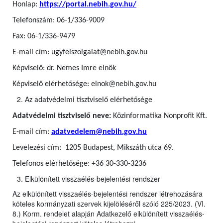
Honlap:
https://portal.nebih.gov.hu/
Telefonszám: 06-1/336-9009
Fax: 06-1/336-9479
E-mail cím: ugyfelszolgalat@nebih.gov.hu
Képviselő: dr. Nemes Imre elnök
Képviselő elérhetősége: elnok@nebih.gov.hu
Az adatvédelmi tisztviselő elérhetősége
Adatvédelmi tisztviselő neve:
Közinformatika Nonprofit Kft.
E-mail cím:
adatvedelem@nebih.gov.hu
Levelezési cím: 1205 Budapest, Mikszáth utca 69.
Telefonos elérhetősége: +36 30-330-3236
Elkülönített visszaélés-bejelentési rendszer
Az elkülönített visszaélés-bejelentési rendszer létrehozására
köteles kormányzati szervek kijelöléséről szóló 225/2023. (VI.
8.) Korm. rendelet alapján Adatkezelő elkülönített visszaélés-