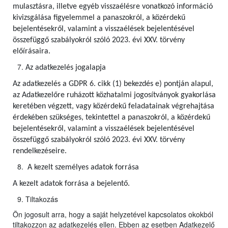
mulasztásra, illetve egyéb visszaélésre vonatkozó információ
kivizsgálása figyelemmel a panaszokról, a közérdekű
bejelentésekről, valamint a visszaélések bejelentésével
összefüggő szabályokról szóló 2023. évi XXV. törvény
előírásaira.
Az adatkezelés jogalapja
Az adatkezelés a GDPR 6. cikk (1) bekezdés e) pontján alapul,
az Adatkezelőre ruházott közhatalmi jogosítványok gyakorlása
keretében végzett, vagy közérdekű feladatainak végrehajtása
érdekében szükséges, tekintettel a panaszokról, a közérdekű
bejelentésekről, valamint a visszaélések bejelentésével
összefüggő szabályokról szóló 2023. évi XXV. törvény
rendelkezéseire.
A kezelt személyes adatok forrása
A kezelt adatok forrása a bejelentő.
Tiltakozás
Ön jogosult arra, hogy a saját helyzetével kapcsolatos okokból
tiltakozzon az adatkezelés ellen. Ebben az esetben Adatkezelő