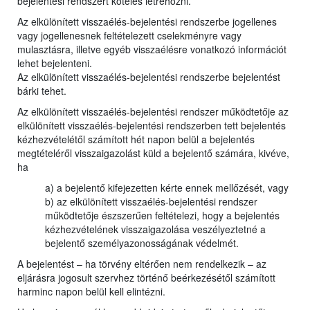
bejelentési rendszert köteles létrehozni.
Az elkülönített visszaélés-bejelentési rendszerbe jogellenes
vagy jogellenesnek feltételezett cselekményre vagy
mulasztásra, illetve egyéb visszaélésre vonatkozó információt
lehet bejelenteni.
Az elkülönített visszaélés-bejelentési rendszerbe bejelentést
bárki tehet.
Az elkülönített visszaélés-bejelentési rendszer működtetője az
elkülönített visszaélés-bejelentési rendszerben tett bejelentés
kézhezvételétől számított hét napon belül a bejelentés
megtételéről visszaigazolást küld a bejelentő számára, kivéve,
ha
a) a bejelentő kifejezetten kérte ennek mellőzését, vagy
b) az elkülönített visszaélés-bejelentési rendszer
működtetője észszerűen feltételezi, hogy a bejelentés
kézhezvételének visszaigazolása veszélyeztetné a
bejelentő személyazonosságának védelmét.
A bejelentést – ha törvény eltérően nem rendelkezik – az
eljárásra jogosult szervhez történő beérkezésétől számított
harminc napon belül kell elintézni.