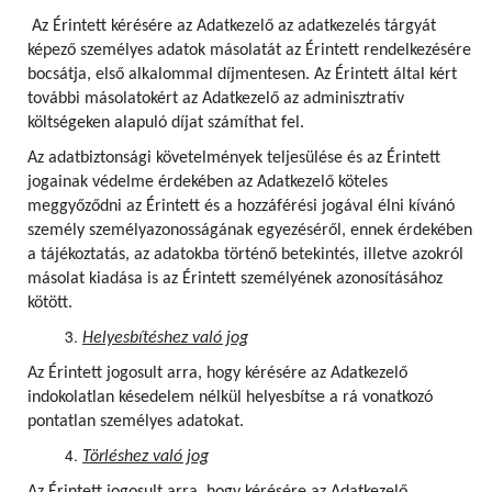
Az Érintett kérésére az Adatkezelő az adatkezelés tárgyát
képező személyes adatok másolatát az Érintett rendelkezésére
bocsátja, első alkalommal díjmentesen.
Az Érintett által kért
további másolatokért az Adatkezelő az adminisztratív
költségeken alapuló díjat számíthat fel.
Az adatbiztonsági követelmények teljesülése és az Érintett
jogainak védelme érdekében az Adatkezelő köteles
meggyőződni az Érintett és a hozzáférési jogával élni kívánó
személy személyazonosságának egyezéséről, ennek érdekében
a tájékoztatás, az adatokba történő betekintés, illetve azokról
másolat kiadása is az Érintett személyének azonosításához
kötött.
Helyesbítéshez való jog
Az Érintett jogosult arra, hogy kérésére az Adatkezelő
indokolatlan késedelem nélkül helyesbítse a rá vonatkozó
pontatlan személyes adatokat.
Törléshez való jog