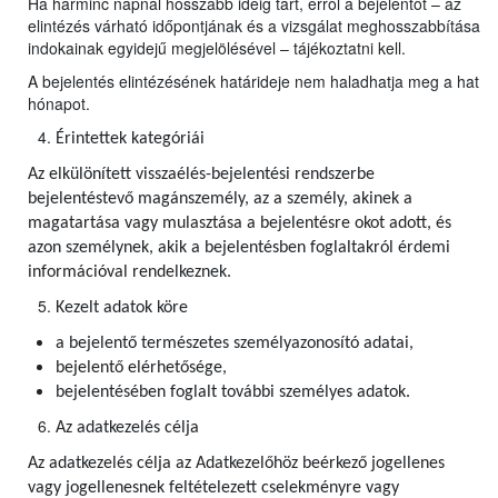
Ha harminc napnál hosszabb ideig tart, erről a bejelentőt – az
elintézés várható időpontjának és a vizsgálat meghosszabbítása
indokainak egyidejű megjelölésével – tájékoztatni kell.
A bejelentés elintézésének határideje nem haladhatja meg a hat
hónapot.
Érintettek kategóriái
Az elkülönített visszaélés-bejelentési rendszerbe
bejelentéstevő magánszemély, az a személy, akinek a
magatartása vagy mulasztása a bejelentésre okot adott, és
azon személynek, akik a bejelentésben foglaltakról érdemi
információval rendelkeznek.
Kezelt adatok köre
a bejelentő természetes személyazonosító adatai,
bejelentő elérhetősége,
bejelentésében foglalt további személyes adatok.
Az adatkezelés célja
Az adatkezelés célja az Adatkezelőhöz beérkező jogellenes
vagy jogellenesnek feltételezett cselekményre vagy