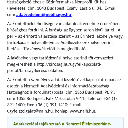
tisztségviselőjéhez a Közinformatika Nonprofit Kft-hez
(levelezési cím: 1043 Budapest, Csányi László u. 34., E-mail
cím:
adatvedelem@nebih.gov.hu
).
Az Érintettnek lehetősége van adatainak védelme érdekében
bírósághoz fordulni. A bíróság az ügyben soron kívül jár el. A
per – az érintett választása szerint – az Érintett lakóhelye vagy
tartózkodási helye, illetve az Adatkezelő székhelye szerint
illetékes Törvényszék előtt is megindítható.
A lakóhelye vagy tartózkodási helye szerinti törvényszéket
megkeresheti a http://birosag.hu/ugyfelkapcsolati-
portal/birosag-kereso oldalon.
Az Érintett a személyes adatai kezelésével kapcsolatos panasz
esetén a Nemzeti Adatvédelmi és Információszabadság
Hatósághoz is fordulhat (postai cím: 1363 Budapest, Pf. 9.,
cím: 1055 Budapest, Falk Miksa utca 9-11., Telefon: +36 (1)
391-1400; Fax: +36 (1) 391-1410; E-mail:
ugyfelszolgalat@naih.hu; honlap: www.naih.hu).
Adatkezelési tájékoztató a Nemzeti Élelmiszerlánc-