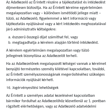
Az Adatkezelő az Érintett részére a tájékoztatást és intézkedést
díjmentesen biztosítja. Ha az Érintett kérelme egyértelműen
megalapozatlan vagy – különösen ismétlődő jellege miatt –
túlzó, az Adatkezelő, figyelemmel a kért információ vagy
tájékoztatás nyújtásával vagy a kért intézkedés meghozatalával
járó adminisztratív költségekre:
észszerű összegű díjat számíthat fel, vagy
megtagadhatja a kérelem alapján történő intézkedést.
A kérelem egyértelműen megalapozatlan vagy túlzó
jellegének bizonyítása az Adatkezelőt terheli.
Ha az Adatkezelőnek megalapozott kétségei vannak a kérelmet
benyújtó természetes személy kilétével kapcsolatban, további,
az Érintett személyazonosságának megerősítéséhez szükséges
információk nyújtását kérheti.
Jogérvényesítési lehetőségek
Az Érintett a személyes adatai kezelésével kapcsolatban
bármikor fordulhat az Adatkezelőhöz közvetlenül az 1. pontban
rögzített elérhetőségen, vagy az Adatkezelő adatvédelmi