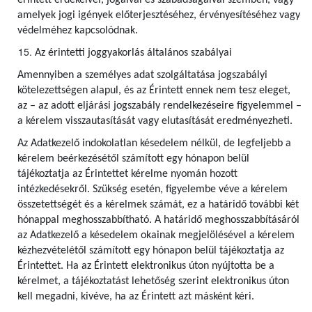
érintett érdekeivel, jogaival és szabadságaival szemben, vagy
amelyek jogi igények előterjesztéséhez, érvényesítéséhez vagy
védelméhez kapcsolódnak.
Az érintetti joggyakorlás általános szabályai
Amennyiben a személyes adat szolgáltatása jogszabályi
kötelezettségen alapul, és az Érintett ennek nem tesz eleget,
az – az adott eljárási jogszabály rendelkezéseire figyelemmel –
a kérelem visszautasítását vagy elutasítását eredményezheti.
Az Adatkezelő indokolatlan késedelem nélkül, de legfeljebb a
kérelem beérkezésétől számított egy hónapon belül
tájékoztatja az Érintettet kérelme nyomán hozott
intézkedésekről. Szükség esetén, figyelembe véve a kérelem
összetettségét és a kérelmek számát, ez a határidő további két
hónappal meghosszabbítható. A határidő meghosszabbításáról
az Adatkezelő a késedelem okainak megjelölésével a kérelem
kézhezvételétől számított egy hónapon belül tájékoztatja az
Érintettet. Ha az Érintett elektronikus úton nyújtotta be a
kérelmet, a tájékoztatást lehetőség szerint elektronikus úton
kell megadni, kivéve, ha az Érintett azt másként kéri.