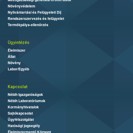
Növényvédelem
Nyilvántartási és Felügyeleti Díj
Rendszerszervezés és felügyelet
Termékpálya-ellenőrzés
Ügyintézés
Élelmiszer
Állat
Növény
Labor/Egyéb
Kapcsolat
Nébih Igazgatóságok
Nébih Laboratóriumok
Kormányhivatalok
Sajtókapcsolat
Ügyfélszolgálat
Hatósági jogsegély
Élelmiszermentő Központ