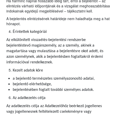
Ha harminc napnál hosszabb ideig tart, erről a bejelentőt – az
elintézés várható időpontjának és a vizsgálat meghosszabbítása
indokainak egyidejű megjelölésével – tájékoztatni kell.
A bejelentés elintézésének határideje nem haladhatja meg a hat
hónapot.
Érintettek kategóriái
Az elkülönített visszaélés-bejelentési rendszerbe
bejelentéstevő magánszemély, az a személy, akinek a
magatartása vagy mulasztása a bejelentésre okot adott, és
azon személynek, akik a bejelentésben foglaltakról érdemi
információval rendelkeznek.
Kezelt adatok köre
a bejelentő természetes személyazonosító adatai,
bejelentő elérhetősége,
bejelentésében foglalt további személyes adatok.
Az adatkezelés célja
Az adatkezelés célja az Adatkezelőhöz beérkező jogellenes
vagy jogellenesnek feltételezett cselekményre vagy