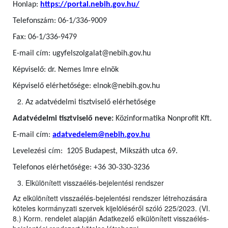
Honlap:
https://portal.nebih.gov.hu/
Telefonszám: 06-1/336-9009
Fax: 06-1/336-9479
E-mail cím: ugyfelszolgalat@nebih.gov.hu
Képviselő: dr. Nemes Imre elnök
Képviselő elérhetősége: elnok@nebih.gov.hu
Az adatvédelmi tisztviselő elérhetősége
Adatvédelmi tisztviselő neve:
Közinformatika Nonprofit Kft.
E-mail cím:
adatvedelem@nebih.gov.hu
Levelezési cím: 1205 Budapest, Mikszáth utca 69.
Telefonos elérhetősége: +36 30-330-3236
Elkülönített visszaélés-bejelentési rendszer
Az elkülönített visszaélés-bejelentési rendszer létrehozására
köteles kormányzati szervek kijelöléséről szóló 225/2023. (VI.
8.) Korm. rendelet alapján Adatkezelő elkülönített visszaélés-