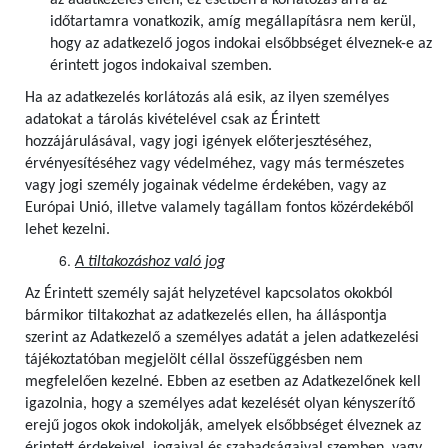
az adatkezelés ellen; ez esetben a korlátozás arra az
időtartamra vonatkozik, amíg megállapításra nem kerül,
hogy az adatkezelő jogos indokai elsőbbséget élveznek-e az
érintett jogos indokaival szemben.
Ha az adatkezelés korlátozás alá esik, az ilyen személyes
adatokat a tárolás kivételével csak az Érintett
hozzájárulásával, vagy jogi igények előterjesztéséhez,
érvényesítéséhez vagy védelméhez, vagy más természetes
vagy jogi személy jogainak védelme érdekében, vagy az
Európai Unió, illetve valamely tagállam fontos közérdekéből
lehet kezelni.
A tiltakozáshoz való jog
Az Érintett személy saját helyzetével kapcsolatos okokból
bármikor tiltakozhat az adatkezelés ellen, ha álláspontja
szerint az Adatkezelő a személyes adatát a jelen adatkezelési
tájékoztatóban megjelölt céllal összefüggésben nem
megfelelően kezelné. Ebben az esetben az Adatkezelőnek kell
igazolnia, hogy a személyes adat kezelését olyan kényszerítő
erejű jogos okok indokolják, amelyek elsőbbséget élveznek az