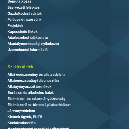
Bemutatkozás
Szervezeti felépítés
Gazdálkodási adatok
Felügyeleti szervünk
Projektek
Kapcsolódó linkek
Adatkezelési tájékoztató
Akadálymentességi nyilatkozat
Üzemeltetési információ
Szakterületek
Állat-egészségügy és állatvédelem
Állategészségügyi diagnosztika
Állatgyógyászati termékek
Borászat és alkoholos italok
Élelmiszer- és takarmánybiztonság
Élelmiszerlánc-biztonsági laborhálózat
Járványvédelem
Kiemelt ügyek, EUTR
Kockázatkezelés
Mezőgazdasági genetikai erőforrások