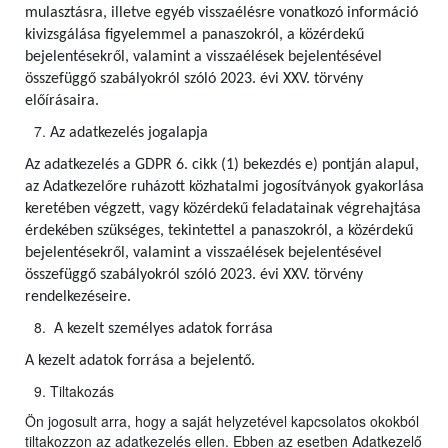
mulasztásra, illetve egyéb visszaélésre vonatkozó információ
kivizsgálása figyelemmel a panaszokról, a közérdekű
bejelentésekről, valamint a visszaélések bejelentésével
összefüggő szabályokról szóló 2023. évi XXV. törvény
előírásaira.
Az adatkezelés jogalapja
Az adatkezelés a GDPR 6. cikk (1) bekezdés e) pontján alapul,
az Adatkezelőre ruházott közhatalmi jogosítványok gyakorlása
keretében végzett, vagy közérdekű feladatainak végrehajtása
érdekében szükséges, tekintettel a panaszokról, a közérdekű
bejelentésekről, valamint a visszaélések bejelentésével
összefüggő szabályokról szóló 2023. évi XXV. törvény
rendelkezéseire.
A kezelt személyes adatok forrása
A kezelt adatok forrása a bejelentő.
Tiltakozás
Ön jogosult arra, hogy a saját helyzetével kapcsolatos okokból
tiltakozzon az adatkezelés ellen. Ebben az esetben Adatkezelő