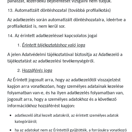
panaszát, közérdekű bejelentését vizsgálni nem tudjuk.
Automatizált döntéshozatal (továbbá profilalkotás)
Az adatkezelés során automatizált döntéshozatalra, ideértve a
profilalkotást is, nem kerül sor.
Az érintett adatkezeléssel kapcsolatos jogai
Érintett tájékoztatáshoz való joga
A jelen Adatvédelmi tájékoztatóval biztosítja az Adatkezelő a
tájékoztatást az adatkezelési tevékenységéről.
Hozzáférés joga
Az Érintett jogosult arra, hogy az adatkezelőtől visszajelzést
kapjon arra vonatkozóan, hogy személyes adatainak kezelése
folyamatban van-e, és ha ilyen adatkezelés folyamatban van,
jogosult arra, hogy a személyes adatokhoz és a következő
információkhoz hozzáférést kapjon:
adatkezelő által kezelt adatokról, az érintett személyes adatok
kategóriáiról;
ha az adatokat nem az Érintettől gyűjtötték, a forrásukra vonatkozó