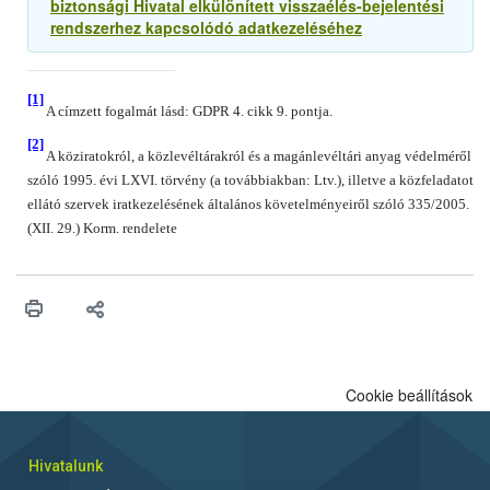
biztonsági Hivatal elkülönített visszaélés-bejelentési
rendszerhez kapcsolódó adatkezeléséhez
[1]
A címzett fogalmát lásd: GDPR 4. cikk 9. pontja.
[2]
A köziratokról, a közlevéltárakról és a magánlevéltári anyag védelméről
szóló 1995. évi LXVI. törvény (a továbbiakban: Ltv.), illetve a közfeladatot
ellátó szervek iratkezelésének általános követelményeiről szóló 335/2005.
(XII. 29.) Korm. rendelete
Cookie beállítások
Hivatalunk