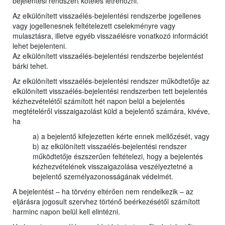
bejelentési rendszert köteles létrehozni.
Az elkülönített visszaélés-bejelentési rendszerbe jogellenes
vagy jogellenesnek feltételezett cselekményre vagy
mulasztásra, illetve egyéb visszaélésre vonatkozó információt
lehet bejelenteni.
Az elkülönített visszaélés-bejelentési rendszerbe bejelentést
bárki tehet.
Az elkülönített visszaélés-bejelentési rendszer működtetője az
elkülönített visszaélés-bejelentési rendszerben tett bejelentés
kézhezvételétől számított hét napon belül a bejelentés
megtételéről visszaigazolást küld a bejelentő számára, kivéve,
ha
a) a bejelentő kifejezetten kérte ennek mellőzését, vagy
b) az elkülönített visszaélés-bejelentési rendszer
működtetője észszerűen feltételezi, hogy a bejelentés
kézhezvételének visszaigazolása veszélyeztetné a
bejelentő személyazonosságának védelmét.
A bejelentést – ha törvény eltérően nem rendelkezik – az
eljárásra jogosult szervhez történő beérkezésétől számított
harminc napon belül kell elintézni.