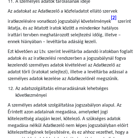
A személyes adatok tárolásának ideje
Az adatokat az Adatkezelő a közfeladatot ellátó szervek
[2]
iratkezelésére vonatkozó jogszabályi követelmények
szerint
iktatja, és az iktatott iratok között a mindenkor hatályos
irattári tervben meghatározott selejtezési időig, illetve –
ennek hiányában – levéltárba adásáig kezeli.
Ezt követően az Ltv. szerint levéltárba adandó iratokban foglalt
adatok és az iratkezelési rendszerben a jogszabálynál fogva
kezelendő személyes adatok kivételével az Adatkezelő az
adatot törli (iratokat selejtezi), illetve a levéltárba adással a
személyes adatok kezelése az Adatkezelőnél megszűnik.
Az adatszolgáltatás elmaradásának lehetséges
következményei
A személyes adatok szolgáltatása jogszabályon alapul. Az
Érintett azon adatainak megadása, amelyeket jogi
kötelezettség alapján kezel, kötelező. A szükséges adatok
megadása nélkül Adatkezelő nem képes jogszabályban előírt
kötelezettségének teljesítésére, és ez ahhoz vezethet, hogy a