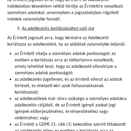
Az Érintett jogosult arra, hogy kérésére az Adatkezelő
indokolatlan késedelem nélkül törölje az Érintettre vonatkozó
személyes adatokat, amennyiben a jogszabályban rögzített
indokok valamelyike fennáll.
Az adatkezelés korlátozásához való jog
Az Érintett jogosult arra, hogy kérésére az Adatkezelő
korlátozza az adatkezelést, ha az alábbiak valamelyike teljesül:
az Érintett vitatja a személyes adatok pontosságát; ez
esetben a korlátozás arra az időtartamra vonatkozik,
amely lehetővé teszi, hogy az adatkezelő ellenőrizze a
személyes adatok pontosságát;
az adatkezelés jogellenes, és az érintett ellenzi az adatok
törlését, és ehelyett kéri azok felhasználásának
korlátozását;
az adatkezelőnek már nincs szüksége a személyes adatokra
adatkezelés céljából, de az Érintett igényli azokat jogi
igények előterjesztéséhez, érvényesítéséhez vagy
védelméhez; vagy
az Érintett a GDPR 21. cikk (1) bekezdése szerint tiltakozott