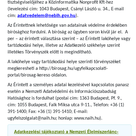
tisztségviselőjéhez a Közinformatika Nonprofit Kft-hez
(levelezési cím: 1043 Budapest, Csányi László u. 34., E-mail
cím:
adatvedelem@nebih.gov.hu
).
Az Érintettnek lehetősége van adatainak védelme érdekében
bírósághoz fordulni. A bíróság az ügyben soron kívül jár el. A
per – az érintett választása szerint – az Érintett lakóhelye vagy
tartózkodási helye, illetve az Adatkezelő székhelye szerint
illetékes Törvényszék előtt is megindítható.
A lakóhelye vagy tartózkodási helye szerinti törvényszéket
megkeresheti a http://birosag.hu/ugyfelkapcsolati-
portal/birosag-kereso oldalon.
Az Érintett a személyes adatai kezelésével kapcsolatos panasz
esetén a Nemzeti Adatvédelmi és Információszabadság
Hatósághoz is fordulhat (postai cím: 1363 Budapest, Pf. 9.,
cím: 1055 Budapest, Falk Miksa utca 9-11., Telefon: +36 (1)
391-1400; Fax: +36 (1) 391-1410; E-mail:
ugyfelszolgalat@naih.hu; honlap: www.naih.hu).
Adatkezelési tájékoztató a Nemzeti Élelmiszerlánc-