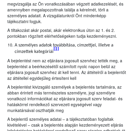
megvizsgálja az Ön vonatkozásában végzett adatkezelését, és
amennyiben megalapozottnak találja a kérelmét, törli a
személyes adatait. A vizsgálatunkról Önt mindenképp
tájékoztatni fogjuk.
A tiltakozást akár postai, akár elektronikus úton az 1. és 2.
pontokban rögzített elérhetőségeken tudja kezdeményezni.
A személyes adatok továbbítása, címzettjei, illetve a
[1]
címzettek kategóriái
A bejelentést nem az eljárásra jogosult szervhez tették meg, a
bejelentést a beérkezésétől számított nyolc napon belül az
eljárásra jogosult szervhez át kell tenni. Az áttételről a bejelentőt
az áttétellel egyidejűleg értesíteni kell
A bejelentést kivizsgáló személyek a bejelentés tartalmára, az
abban érintett más természetes személyre, jogi személyre
vonatkozó információkat az eljárásra jogosult szerv feladat- és
hatáskörrel rendelkező szervezeti egységével vagy
munkatársával oszthatják meg
A bejelentő személyes adatai – a tájékoztatóban foglaltak
kivételével – csak a bejelentés alapján kezdeményezett eljárás
lefolytatására hatáskörrel rendelkező szerv részére adhatóak át,