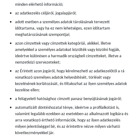
minden elérhető információ;
az adatkezelés céljáról, jogalapjáról;
adott esetben a személyes adatok tárolásának tervezett
időtartama, vagy ha ez nem lehetséges, ezen időtartam
meghatározásának szempontjai;
azon címzettek vagy címzettek kategóriái, akikkel, illetve
amelyekkel a személyes adatokat közölték vagy közölni fogják,
ideértve különösen a harmadik országbeli címzetteket, illetve a
nemzetközi szervezeteket;
az Érintett azon jogáról, hogy kérelmezheti az adatkezelőtől a rá
vonatkozó személyes adatok helyesbítését, törlését vagy
kezelésének korlátozását, és tiltakozhat az ilyen személyes adatok
kezelése ellen;
a felügyeleti hatósághoz címzett panasz benyújtásának jogáról;
automatizált döntéshozatal ténye, ideértve a profilalkotást is,
valamint legalább ezekben az esetekben az alkalmazott logikára és
arra vonatkozó érthető információk, hogy az ilyen adatkezelés
milyen jelentőséggel bír, és az érintettre nézve milyen várható
következményekkel jár.