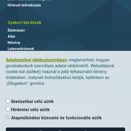
Hírlevél feliratkozás
Gyakori kérdések
Élelmiszer
Állat
Növény
Laboratóriumok
Labor/Egyéb
Adatkezelési tájékoztatónkban
megismerheti, hogyan
gondoskodunk személyes adatai védelméről. Weboldalunk
cookie-kat (sütiket) használ a jobb felhasználói élmény
érdekében, melynek biztosításához kérjük, kattintson az
„Elfogadom” gombra.
Statisztikai célú sütik
Nemzeti Élelmiszerlánc-biztonsági Hivatal
Hirdetési célú sütik
Cím: 1024 Budapest, Keleti Károly utca. 24.
Alapműködést biztosító és funkcionális sütik
Levelezési cím: 1525 Budapest. Pf. 30.