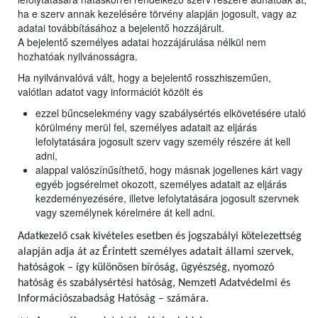
ha e szerv annak kezelésére törvény alapján jogosult, vagy az
adatai továbbításához a bejelentő hozzájárult.
A bejelentő személyes adatai hozzájárulása nélkül nem
hozhatóak nyilvánosságra.
Ha nyilvánvalóvá vált, hogy a bejelentő rosszhiszeműen,
valótlan adatot vagy információt közölt és
ezzel bűncselekmény vagy szabálysértés elkövetésére utaló
körülmény merül fel, személyes adatait az eljárás
lefolytatására jogosult szerv vagy személy részére át kell
adni,
alappal valószínűsíthető, hogy másnak jogellenes kárt vagy
egyéb jogsérelmet okozott, személyes adatait az eljárás
kezdeményezésére, illetve lefolytatására jogosult szervnek
vagy személynek kérelmére át kell adni.
Adatkezelő csak kivételes esetben és jogszabályi kötelezettség
alapján adja át az Érintett személyes adatait állami szervek,
hatóságok – így különösen bíróság, ügyészség, nyomozó
hatóság és szabálysértési hatóság, Nemzeti Adatvédelmi és
Információszabadság Hatóság – számára.