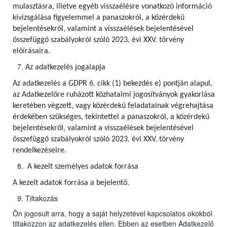
mulasztásra, illetve egyéb visszaélésre vonatkozó információ
kivizsgálása figyelemmel a panaszokról, a közérdekű
bejelentésekről, valamint a visszaélések bejelentésével
összefüggő szabályokról szóló 2023. évi XXV. törvény
előírásaira.
Az adatkezelés jogalapja
Az adatkezelés a GDPR 6. cikk (1) bekezdés e) pontján alapul,
az Adatkezelőre ruházott közhatalmi jogosítványok gyakorlása
keretében végzett, vagy közérdekű feladatainak végrehajtása
érdekében szükséges, tekintettel a panaszokról, a közérdekű
bejelentésekről, valamint a visszaélések bejelentésével
összefüggő szabályokról szóló 2023. évi XXV. törvény
rendelkezéseire.
A kezelt személyes adatok forrása
A kezelt adatok forrása a bejelentő.
Tiltakozás
Ön jogosult arra, hogy a saját helyzetével kapcsolatos okokból
tiltakozzon az adatkezelés ellen. Ebben az esetben Adatkezelő