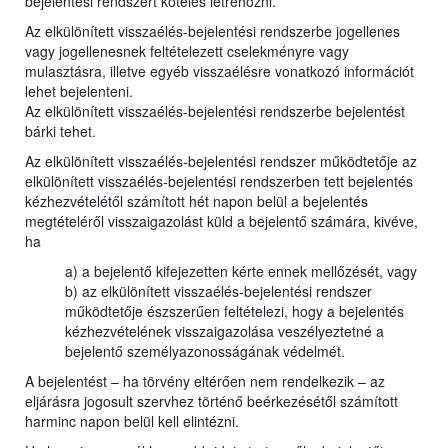
bejelentési rendszert köteles létrehozni.
Az elkülönített visszaélés-bejelentési rendszerbe jogellenes
vagy jogellenesnek feltételezett cselekményre vagy
mulasztásra, illetve egyéb visszaélésre vonatkozó információt
lehet bejelenteni.
Az elkülönített visszaélés-bejelentési rendszerbe bejelentést
bárki tehet.
Az elkülönített visszaélés-bejelentési rendszer működtetője az
elkülönített visszaélés-bejelentési rendszerben tett bejelentés
kézhezvételétől számított hét napon belül a bejelentés
megtételéről visszaigazolást küld a bejelentő számára, kivéve,
ha
a) a bejelentő kifejezetten kérte ennek mellőzését, vagy
b) az elkülönített visszaélés-bejelentési rendszer
működtetője észszerűen feltételezi, hogy a bejelentés
kézhezvételének visszaigazolása veszélyeztetné a
bejelentő személyazonosságának védelmét.
A bejelentést – ha törvény eltérően nem rendelkezik – az
eljárásra jogosult szervhez történő beérkezésétől számított
harminc napon belül kell elintézni.