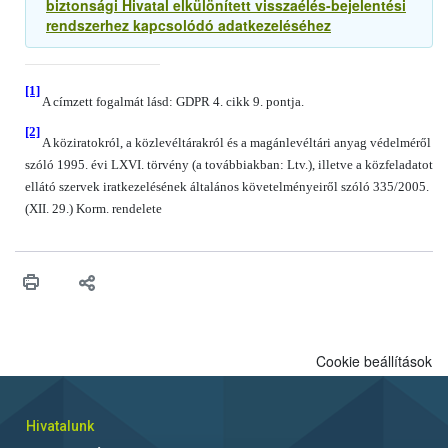
biztonsági Hivatal elkülönített visszaélés-bejelentési
rendszerhez kapcsolódó adatkezeléséhez
[1]
A címzett fogalmát lásd: GDPR 4. cikk 9. pontja.
[2]
A köziratokról, a közlevéltárakról és a magánlevéltári anyag védelméről
szóló 1995. évi LXVI. törvény (a továbbiakban: Ltv.), illetve a közfeladatot
ellátó szervek iratkezelésének általános követelményeiről szóló 335/2005.
(XII. 29.) Korm. rendelete
Cookie beállítások
Hivatalunk