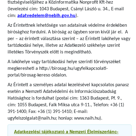
tisztségviselőjéhez a Közinformatika Nonprofit Kft-hez
(levelezési cím: 1043 Budapest, Csányi László u. 34., E-mail
cím:
adatvedelem@nebih.gov.hu
).
Az Érintettnek lehetősége van adatainak védelme érdekében
bírósághoz fordulni. A bíróság az ügyben soron kívül jár el. A
per – az érintett választása szerint – az Érintett lakóhelye vagy
tartózkodási helye, illetve az Adatkezelő székhelye szerint
illetékes Törvényszék előtt is megindítható.
A lakóhelye vagy tartózkodási helye szerinti törvényszéket
megkeresheti a http://birosag.hu/ugyfelkapcsolati-
portal/birosag-kereso oldalon.
Az Érintett a személyes adatai kezelésével kapcsolatos panasz
esetén a Nemzeti Adatvédelmi és Információszabadság
Hatósághoz is fordulhat (postai cím: 1363 Budapest, Pf. 9.,
cím: 1055 Budapest, Falk Miksa utca 9-11., Telefon: +36 (1)
391-1400; Fax: +36 (1) 391-1410; E-mail:
ugyfelszolgalat@naih.hu; honlap: www.naih.hu).
Adatkezelési tájékoztató a Nemzeti Élelmiszerlánc-