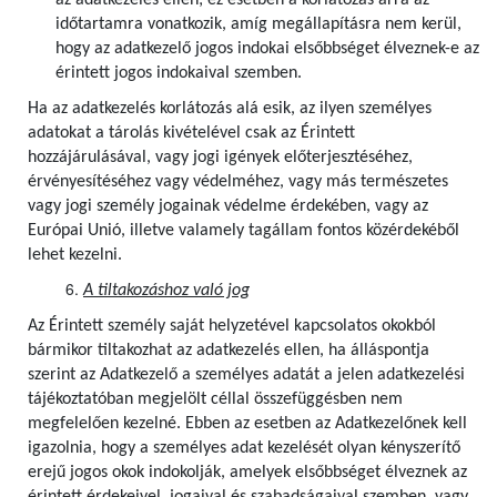
az adatkezelés ellen; ez esetben a korlátozás arra az
időtartamra vonatkozik, amíg megállapításra nem kerül,
hogy az adatkezelő jogos indokai elsőbbséget élveznek-e az
érintett jogos indokaival szemben.
Ha az adatkezelés korlátozás alá esik, az ilyen személyes
adatokat a tárolás kivételével csak az Érintett
hozzájárulásával, vagy jogi igények előterjesztéséhez,
érvényesítéséhez vagy védelméhez, vagy más természetes
vagy jogi személy jogainak védelme érdekében, vagy az
Európai Unió, illetve valamely tagállam fontos közérdekéből
lehet kezelni.
A tiltakozáshoz való jog
Az Érintett személy saját helyzetével kapcsolatos okokból
bármikor tiltakozhat az adatkezelés ellen, ha álláspontja
szerint az Adatkezelő a személyes adatát a jelen adatkezelési
tájékoztatóban megjelölt céllal összefüggésben nem
megfelelően kezelné. Ebben az esetben az Adatkezelőnek kell
igazolnia, hogy a személyes adat kezelését olyan kényszerítő
erejű jogos okok indokolják, amelyek elsőbbséget élveznek az