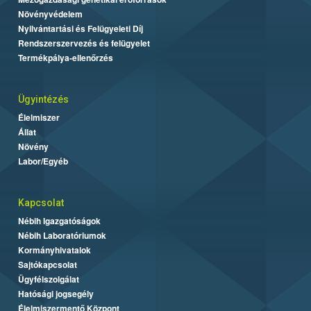
Növényvédelem
Nyilvántartási és Felügyeleti Díj
Rendszerszervezés és felügyelet
Termékpálya-ellenőrzés
Ügyintézés
Élelmiszer
Állat
Növény
Labor/Egyéb
Kapcsolat
Nébih Igazgatóságok
Nébih Laboratóriumok
Kormányhivatalok
Sajtókapcsolat
Ügyfélszolgálat
Hatósági jogsegély
Élelmiszermentő Központ