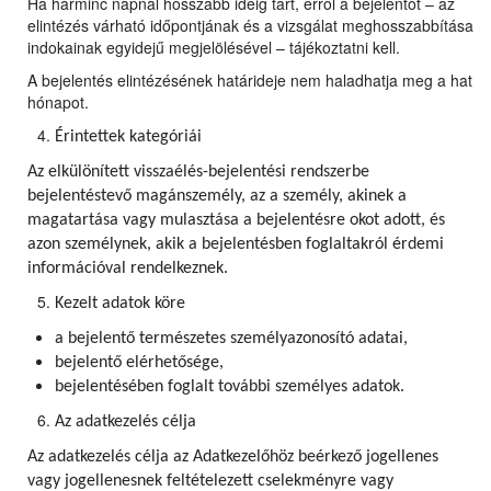
Ha harminc napnál hosszabb ideig tart, erről a bejelentőt – az
elintézés várható időpontjának és a vizsgálat meghosszabbítása
indokainak egyidejű megjelölésével – tájékoztatni kell.
A bejelentés elintézésének határideje nem haladhatja meg a hat
hónapot.
Érintettek kategóriái
Az elkülönített visszaélés-bejelentési rendszerbe
bejelentéstevő magánszemély, az a személy, akinek a
magatartása vagy mulasztása a bejelentésre okot adott, és
azon személynek, akik a bejelentésben foglaltakról érdemi
információval rendelkeznek.
Kezelt adatok köre
a bejelentő természetes személyazonosító adatai,
bejelentő elérhetősége,
bejelentésében foglalt további személyes adatok.
Az adatkezelés célja
Az adatkezelés célja az Adatkezelőhöz beérkező jogellenes
vagy jogellenesnek feltételezett cselekményre vagy