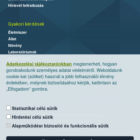
Hírlevél feliratkozás
Gyakori kérdések
Élelmiszer
Állat
Növény
Laboratóriumok
Labor/Egyéb
Adatkezelési tájékoztatónkban
megismerheti, hogyan
gondoskodunk személyes adatai védelméről. Weboldalunk
cookie-kat (sütiket) használ a jobb felhasználói élmény
érdekében, melynek biztosításához kérjük, kattintson az
„Elfogadom” gombra.
Statisztikai célú sütik
Nemzeti Élelmiszerlánc-biztonsági Hivatal
Hirdetési célú sütik
Cím: 1024 Budapest, Keleti Károly utca. 24.
Alapműködést biztosító és funkcionális sütik
Levelezési cím: 1525 Budapest. Pf. 30.