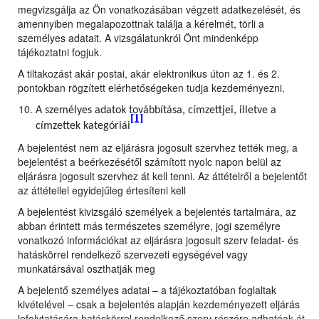
megvizsgálja az Ön vonatkozásában végzett adatkezelését, és
amennyiben megalapozottnak találja a kérelmét, törli a
személyes adatait. A vizsgálatunkról Önt mindenképp
tájékoztatni fogjuk.
A tiltakozást akár postai, akár elektronikus úton az 1. és 2.
pontokban rögzített elérhetőségeken tudja kezdeményezni.
A személyes adatok továbbítása, címzettjei, illetve a
[1]
címzettek kategóriái
A bejelentést nem az eljárásra jogosult szervhez tették meg, a
bejelentést a beérkezésétől számított nyolc napon belül az
eljárásra jogosult szervhez át kell tenni. Az áttételről a bejelentőt
az áttétellel egyidejűleg értesíteni kell
A bejelentést kivizsgáló személyek a bejelentés tartalmára, az
abban érintett más természetes személyre, jogi személyre
vonatkozó információkat az eljárásra jogosult szerv feladat- és
hatáskörrel rendelkező szervezeti egységével vagy
munkatársával oszthatják meg
A bejelentő személyes adatai – a tájékoztatóban foglaltak
kivételével – csak a bejelentés alapján kezdeményezett eljárás
lefolytatására hatáskörrel rendelkező szerv részére adhatóak át,