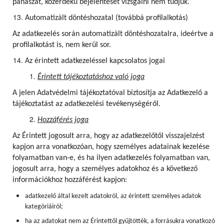
panaszát, közérdekű bejelentését vizsgálni nem tudjuk.
Automatizált döntéshozatal (továbbá profilalkotás)
Az adatkezelés során automatizált döntéshozatalra, ideértve a
profilalkotást is, nem kerül sor.
Az érintett adatkezeléssel kapcsolatos jogai
Érintett tájékoztatáshoz való joga
A jelen Adatvédelmi tájékoztatóval biztosítja az Adatkezelő a
tájékoztatást az adatkezelési tevékenységéről.
Hozzáférés joga
Az Érintett jogosult arra, hogy az adatkezelőtől visszajelzést
kapjon arra vonatkozóan, hogy személyes adatainak kezelése
folyamatban van-e, és ha ilyen adatkezelés folyamatban van,
jogosult arra, hogy a személyes adatokhoz és a következő
információkhoz hozzáférést kapjon:
adatkezelő által kezelt adatokról, az érintett személyes adatok
kategóriáiról;
ha az adatokat nem az Érintettől gyűjtötték, a forrásukra vonatkozó