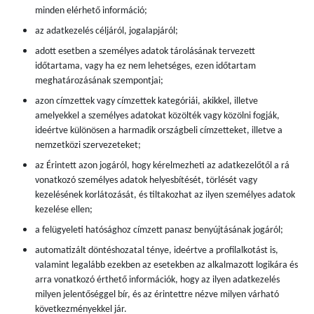
minden elérhető információ;
az adatkezelés céljáról, jogalapjáról;
adott esetben a személyes adatok tárolásának tervezett
időtartama, vagy ha ez nem lehetséges, ezen időtartam
meghatározásának szempontjai;
azon címzettek vagy címzettek kategóriái, akikkel, illetve
amelyekkel a személyes adatokat közölték vagy közölni fogják,
ideértve különösen a harmadik országbeli címzetteket, illetve a
nemzetközi szervezeteket;
az Érintett azon jogáról, hogy kérelmezheti az adatkezelőtől a rá
vonatkozó személyes adatok helyesbítését, törlését vagy
kezelésének korlátozását, és tiltakozhat az ilyen személyes adatok
kezelése ellen;
a felügyeleti hatósághoz címzett panasz benyújtásának jogáról;
automatizált döntéshozatal ténye, ideértve a profilalkotást is,
valamint legalább ezekben az esetekben az alkalmazott logikára és
arra vonatkozó érthető információk, hogy az ilyen adatkezelés
milyen jelentőséggel bír, és az érintettre nézve milyen várható
következményekkel jár.