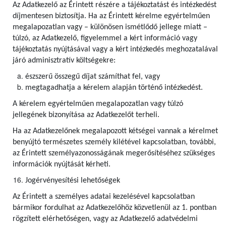
Az Adatkezelő az Érintett részére a tájékoztatást és intézkedést
díjmentesen biztosítja. Ha az Érintett kérelme egyértelműen
megalapozatlan vagy – különösen ismétlődő jellege miatt –
túlzó, az Adatkezelő, figyelemmel a kért információ vagy
tájékoztatás nyújtásával vagy a kért intézkedés meghozatalával
járó adminisztratív költségekre:
észszerű összegű díjat számíthat fel, vagy
megtagadhatja a kérelem alapján történő intézkedést.
A kérelem egyértelműen megalapozatlan vagy túlzó
jellegének bizonyítása az Adatkezelőt terheli.
Ha az Adatkezelőnek megalapozott kétségei vannak a kérelmet
benyújtó természetes személy kilétével kapcsolatban, további,
az Érintett személyazonosságának megerősítéséhez szükséges
információk nyújtását kérheti.
Jogérvényesítési lehetőségek
Az Érintett a személyes adatai kezelésével kapcsolatban
bármikor fordulhat az Adatkezelőhöz közvetlenül az 1. pontban
rögzített elérhetőségen, vagy az Adatkezelő adatvédelmi