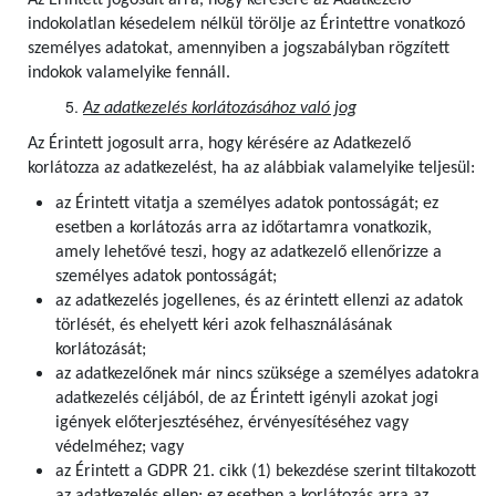
Az Érintett jogosult arra, hogy kérésére az Adatkezelő
indokolatlan késedelem nélkül törölje az Érintettre vonatkozó
személyes adatokat, amennyiben a jogszabályban rögzített
indokok valamelyike fennáll.
Az adatkezelés korlátozásához való jog
Az Érintett jogosult arra, hogy kérésére az Adatkezelő
korlátozza az adatkezelést, ha az alábbiak valamelyike teljesül:
az Érintett vitatja a személyes adatok pontosságát; ez
esetben a korlátozás arra az időtartamra vonatkozik,
amely lehetővé teszi, hogy az adatkezelő ellenőrizze a
személyes adatok pontosságát;
az adatkezelés jogellenes, és az érintett ellenzi az adatok
törlését, és ehelyett kéri azok felhasználásának
korlátozását;
az adatkezelőnek már nincs szüksége a személyes adatokra
adatkezelés céljából, de az Érintett igényli azokat jogi
igények előterjesztéséhez, érvényesítéséhez vagy
védelméhez; vagy
az Érintett a GDPR 21. cikk (1) bekezdése szerint tiltakozott