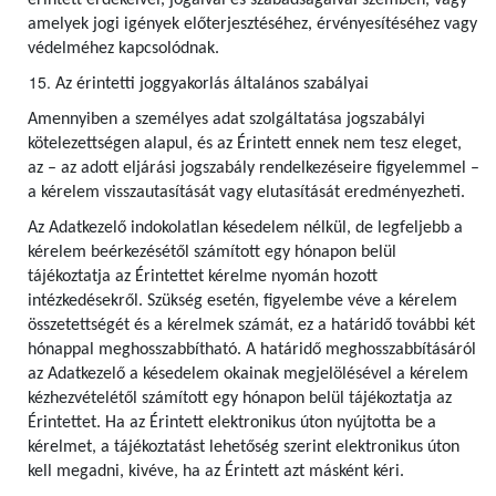
érintett érdekeivel, jogaival és szabadságaival szemben, vagy
amelyek jogi igények előterjesztéséhez, érvényesítéséhez vagy
védelméhez kapcsolódnak.
Az érintetti joggyakorlás általános szabályai
Amennyiben a személyes adat szolgáltatása jogszabályi
kötelezettségen alapul, és az Érintett ennek nem tesz eleget,
az – az adott eljárási jogszabály rendelkezéseire figyelemmel –
a kérelem visszautasítását vagy elutasítását eredményezheti.
Az Adatkezelő indokolatlan késedelem nélkül, de legfeljebb a
kérelem beérkezésétől számított egy hónapon belül
tájékoztatja az Érintettet kérelme nyomán hozott
intézkedésekről. Szükség esetén, figyelembe véve a kérelem
összetettségét és a kérelmek számát, ez a határidő további két
hónappal meghosszabbítható. A határidő meghosszabbításáról
az Adatkezelő a késedelem okainak megjelölésével a kérelem
kézhezvételétől számított egy hónapon belül tájékoztatja az
Érintettet. Ha az Érintett elektronikus úton nyújtotta be a
kérelmet, a tájékoztatást lehetőség szerint elektronikus úton
kell megadni, kivéve, ha az Érintett azt másként kéri.