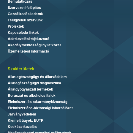
Bemutatkozás
Szervezeti felépítés
Gazdálkodási adatok
Felügyeleti szervünk
Projektek
Kapcsolódó linkek
Adatkezelési tájékoztató
Akadálymentességi nyilatkozat
Üzemeltetési információ
Szakterületek
Állat-egészségügy és állatvédelem
Állategészségügyi diagnosztika
Állatgyógyászati termékek
Borászat és alkoholos italok
Élelmiszer- és takarmánybiztonság
Élelmiszerlánc-biztonsági laborhálózat
Járványvédelem
Kiemelt ügyek, EUTR
Kockázatkezelés
Mezőgazdasági genetikai erőforrások