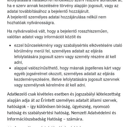
ha e szerv annak kezelésére törvény alapján jogosult, vagy az
adatai továbbításához a bejelentő hozzájárult.
A bejelentő személyes adatai hozzájárulása nélkül nem
hozhatóak nyilvánosságra.
Ha nyilvánvalóvá vált, hogy a bejelentő rosszhiszeműen,
valótlan adatot vagy információt közölt és
ezzel bűncselekmény vagy szabálysértés elkövetésére utaló
körülmény merül fel, személyes adatait az eljárás
lefolytatására jogosult szerv vagy személy részére át kell
adni,
alappal valószínűsíthető, hogy másnak jogellenes kárt vagy
egyéb jogsérelmet okozott, személyes adatait az eljárás
kezdeményezésére, illetve lefolytatására jogosult szervnek
vagy személynek kérelmére át kell adni.
Adatkezelő csak kivételes esetben és jogszabályi kötelezettség
alapján adja át az Érintett személyes adatait állami szervek,
hatóságok – így különösen bíróság, ügyészség, nyomozó
hatóság és szabálysértési hatóság, Nemzeti Adatvédelmi és
Információszabadság Hatóság – számára.