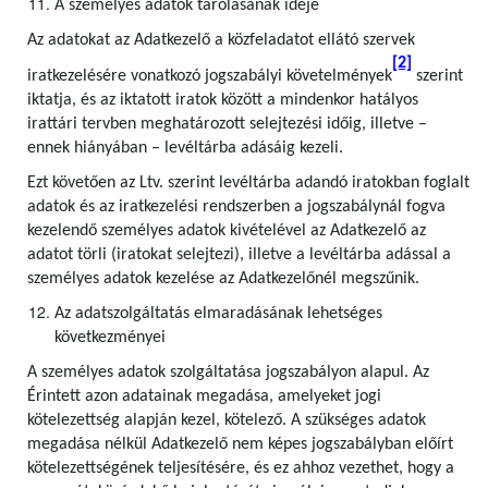
A személyes adatok tárolásának ideje
Az adatokat az Adatkezelő a közfeladatot ellátó szervek
[2]
iratkezelésére vonatkozó jogszabályi követelmények
szerint
iktatja, és az iktatott iratok között a mindenkor hatályos
irattári tervben meghatározott selejtezési időig, illetve –
ennek hiányában – levéltárba adásáig kezeli.
Ezt követően az Ltv. szerint levéltárba adandó iratokban foglalt
adatok és az iratkezelési rendszerben a jogszabálynál fogva
kezelendő személyes adatok kivételével az Adatkezelő az
adatot törli (iratokat selejtezi), illetve a levéltárba adással a
személyes adatok kezelése az Adatkezelőnél megszűnik.
Az adatszolgáltatás elmaradásának lehetséges
következményei
A személyes adatok szolgáltatása jogszabályon alapul. Az
Érintett azon adatainak megadása, amelyeket jogi
kötelezettség alapján kezel, kötelező. A szükséges adatok
megadása nélkül Adatkezelő nem képes jogszabályban előírt
kötelezettségének teljesítésére, és ez ahhoz vezethet, hogy a