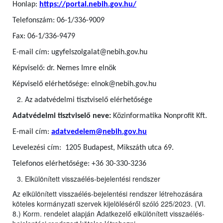
Honlap:
https://portal.nebih.gov.hu/
Telefonszám: 06-1/336-9009
Fax: 06-1/336-9479
E-mail cím: ugyfelszolgalat@nebih.gov.hu
Képviselő: dr. Nemes Imre elnök
Képviselő elérhetősége: elnok@nebih.gov.hu
Az adatvédelmi tisztviselő elérhetősége
Adatvédelmi tisztviselő neve:
Közinformatika Nonprofit Kft.
E-mail cím:
adatvedelem@nebih.gov.hu
Levelezési cím: 1205 Budapest, Mikszáth utca 69.
Telefonos elérhetősége: +36 30-330-3236
Elkülönített visszaélés-bejelentési rendszer
Az elkülönített visszaélés-bejelentési rendszer létrehozására
köteles kormányzati szervek kijelöléséről szóló 225/2023. (VI.
8.) Korm. rendelet alapján Adatkezelő elkülönített visszaélés-