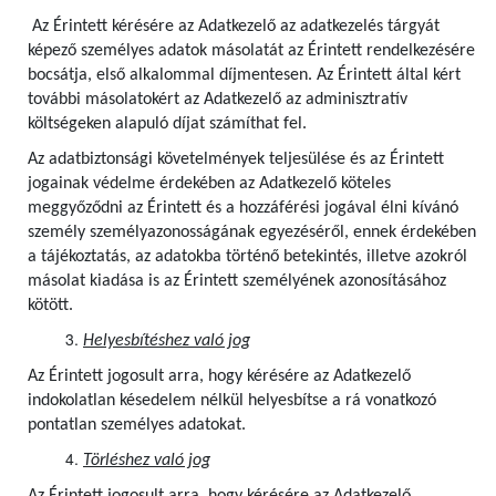
Az Érintett kérésére az Adatkezelő az adatkezelés tárgyát
képező személyes adatok másolatát az Érintett rendelkezésére
bocsátja, első alkalommal díjmentesen.
Az Érintett által kért
további másolatokért az Adatkezelő az adminisztratív
költségeken alapuló díjat számíthat fel.
Az adatbiztonsági követelmények teljesülése és az Érintett
jogainak védelme érdekében az Adatkezelő köteles
meggyőződni az Érintett és a hozzáférési jogával élni kívánó
személy személyazonosságának egyezéséről, ennek érdekében
a tájékoztatás, az adatokba történő betekintés, illetve azokról
másolat kiadása is az Érintett személyének azonosításához
kötött.
Helyesbítéshez való jog
Az Érintett jogosult arra, hogy kérésére az Adatkezelő
indokolatlan késedelem nélkül helyesbítse a rá vonatkozó
pontatlan személyes adatokat.
Törléshez való jog