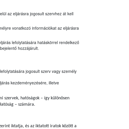
ül az eljárásra jogosult szervhez át kell
mélyre vonatkozó információkat az eljárásra
ljárás lefolytatására hatáskörrel rendelkező
bejelentő hozzájárult.
lefolytatására jogosult szerv vagy személy
ljárás kezdeményezésére, illetve
ami szervek, hatóságok – így különösen
Hatóság – számára.
erint iktatja, és az iktatott iratok között a