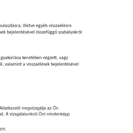
lasztásra, illetve egyéb visszaélésre
sek bejelentésével összefüggő szabályokról
 gyakorlása keretében végzett, vagy
l, valamint a visszaélések bejelentésével
n Adatkezelő megvizsgálja az Ön
it. A vizsgálatunkról Önt mindenképp
zni.