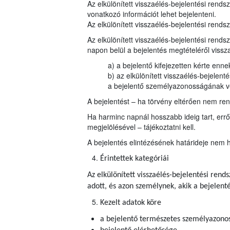
Az elkülönített visszaélés-bejelentési rends
vonatkozó információt lehet bejelenteni.
Az elkülönített visszaélés-bejelentési rendsz
Az elkülönített visszaélés-bejelentési rends
napon belül a bejelentés megtételéről vissz
a) a bejelentő kifejezetten kérte enn
b) az elkülönített visszaélés-bejelen
a bejelentő személyazonosságának 
A bejelentést – ha törvény eltérően nem rend
Ha harminc napnál hosszabb ideig tart, errő
megjelölésével – tájékoztatni kell.
A bejelentés elintézésének határideje nem 
Érintettek kategóriái
Az elkülönített visszaélés-bejelentési ren
adott, és azon személynek, akik a bejelen
Kezelt adatok köre
a bejelentő természetes személyazonos