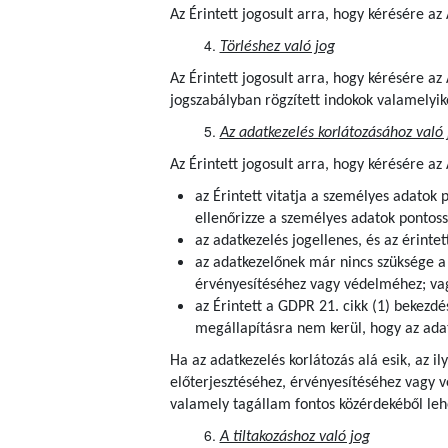
Az Érintett jogosult arra, hogy kérésére a
Törléshez való jog
Az Érintett jogosult arra, hogy kérésére a
jogszabályban rögzített indokok valamelyik
Az adatkezelés korlátozásához való 
Az Érintett jogosult arra, hogy kérésére az
az Érintett vitatja a személyes adatok 
ellenőrizze a személyes adatok pontoss
az adatkezelés jogellenes, és az érintet
az adatkezelőnek már nincs szüksége a s
érvényesítéséhez vagy védelméhez; va
az Érintett a GDPR 21. cikk (1) bekezdé
megállapításra nem kerül, hogy az adat
Ha az adatkezelés korlátozás alá esik, az i
előterjesztéséhez, érvényesítéséhez vagy 
valamely tagállam fontos közérdekéből lehe
A tiltakozáshoz való jog