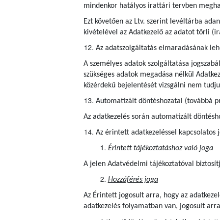
mindenkor hatályos irattári tervben meghatá
Ezt követően az Ltv. szerint levéltárba ad
kivételével az Adatkezelő az adatot törli (
Az adatszolgáltatás elmaradásának le
A személyes adatok szolgáltatása jogszabál
szükséges adatok megadása nélkül Adatkezel
közérdekű bejelentését vizsgálni nem tudj
Automatizált döntéshozatal (továbbá pr
Az adatkezelés során automatizált döntéshoz
Az érintett adatkezeléssel kapcsolatos 
Érintett tájékoztatáshoz való joga
A jelen Adatvédelmi tájékoztatóval biztosít
Hozzáférés joga
Az Érintett jogosult arra, hogy az adatkez
adatkezelés folyamatban van, jogosult arr