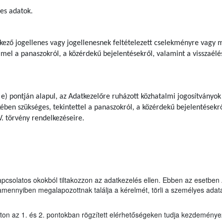
es adatok.
kező jogellenes vagy jogellenesnek feltételezett cselekményre vagy mu
mel a panaszokról, a közérdekű bejelentésekről, valamint a visszaélé
 e) pontján alapul, az Adatkezelőre ruházott közhatalmi jogosítványok
ben szükséges, tekintettel a panaszokról, a közérdekű bejelentésekrő
V. törvény rendelkezéseire.
kapcsolatos okokból tiltakozzon az adatkezelés ellen. Ebben az esetbe
mennyiben megalapozottnak találja a kérelmét, törli a személyes adata
s úton az 1. és 2. pontokban rögzített elérhetőségeken tudja kezdeménye