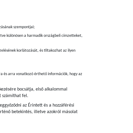
zásának szempontjai;
értve különösen a harmadik országbeli címzetteket,
elésének korlátozását, és tiltakozhat az ilyen
ra és arra vonatkozó érthető információk, hogy az
lkezésére bocsátja, első alkalommal
 számíthat fel.
ggyőződni az Érintett és a hozzáférési
ténő betekintés, illetve azokról másolat