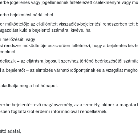
zerbe jogellenes vagy jogellenesnek feltételezett cselekményre vagy mul
erbe bejelentést bárki tehet.
zer működtetője az elkülönített visszaélés-bejelentési rendszerben tett 
aigazolást küld a bejelentő számára, kivéve, ha
ek mellőzését, vagy
tési rendszer működtetője észszerűen feltételezi, hogy a bejelentés ké
védelmét.
elkezik – az eljárásra jogosult szervhez történő beérkezésétől számítot
l a bejelentőt – az elintézés várható időpontjának és a vizsgálat megh
haladhatja meg a hat hónapot.
dszerbe bejelentéstevő magánszemély, az a személy, akinek a magatar
tésben foglaltakról érdemi információval rendelkeznek.
ító adatai,