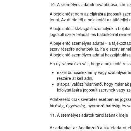
A személyes adatok továbbítása, címzett
A bejelentést nem az eljárásra jogosult szer
tenni. Az áttételről a bejelentőt az áttétellel 
A bejelentést kivizsgáló személyek a bejele
jogosult szerv feladat- és hatáskörrel ren
A bejelentő személyes adatai – a tájékoztat
szerv részére adhatóak át, ha e szerv annak
A bejelentő személyes adatai hozzájárulása
Ha nyilvánvalóvá vált, hogy a bejelentő ros
ezzel bűncselekmény vagy szabálysértés 
részére át kell adni,
alappal valószínűsíthető, hogy másnak j
lefolytatására jogosult szervnek vagy sz
Adatkezelő csak kivételes esetben és jogsza
bíróság, ügyészség, nyomozó hatóság és s
A személyes adatok tárolásának ideje
Az adatokat az Adatkezelő a közfeladatot e