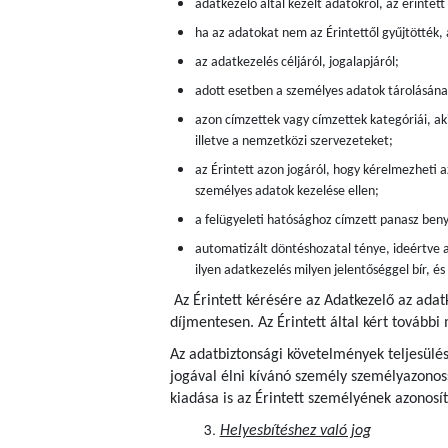
adatkezelő által kezelt adatokról, az érintet
ha az adatokat nem az Érintettől gyűjtötték,
az adatkezelés céljáról, jogalapjáról;
adott esetben a személyes adatok tárolásán
azon címzettek vagy címzettek kategóriái, aki
illetve a nemzetközi szervezeteket;
az Érintett azon jogáról, hogy kérelmezheti a
személyes adatok kezelése ellen;
a felügyeleti hatósághoz címzett panasz beny
automatizált döntéshozatal ténye, ideértve a
ilyen adatkezelés milyen jelentőséggel bír, é
Az Érintett kérésére az Adatkezelő az adat
díjmentesen.
Az Érintett által kért további
Az adatbiztonsági követelmények teljesülés
jogával élni kívánó személy személyazonoss
kiadása is az Érintett személyének azonosít
Helyesbítéshez való jog