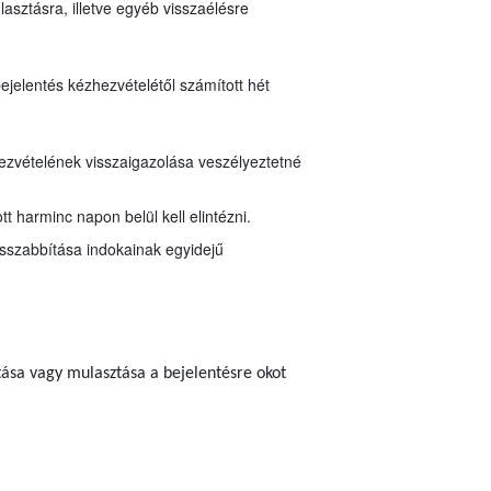
asztásra, illetve egyéb visszaélésre
bejelentés kézhezvételétől számított hét
zhezvételének visszaigazolása veszélyeztetné
t harminc napon belül kell elintézni.
osszabbítása indokainak egyidejű
tása vagy mulasztása a bejelentésre okot