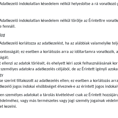
z Adatkezelő indokolatlan késedelem nélkül helyesbítse a rá vonatkozó
z Adatkezelő indokolatlan késedelem nélkül törölje az Érintettre von
e fennáll.
jog
 Adatkezelő korlátozza az adatkezelést, ha az alábbiak valamelyike telj
pontosságát; ez esetben a korlátozás arra az időtartamra vonatkozik, 
ágát;
t ellenzi az adatok törlését, és ehelyett kéri azok felhasználásának kor
zemélyes adatokra adatkezelés céljából, de az Érintett igényli azokat
gy
se szerint tiltakozott az adatkezelés ellen; ez esetben a korlátozás ar
kezelő jogos indokai elsőbbséget élveznek-e az érintett jogos indoka
lyen személyes adatokat a tárolás kivételével csak az Érintett hozzájár
védelméhez, vagy más természetes vagy jogi személy jogainak védelme
t kezelni.