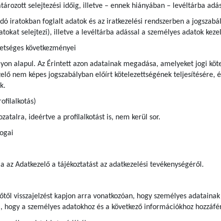
rozott selejtezési időig, illetve – ennek hiányában – levéltárba adás
andó iratokban foglalt adatok és az iratkezelési rendszerben a jogsza
iratokat selejtezi), illetve a levéltárba adással a személyes adatok ke
hetséges következményei
yon alapul. Az Érintett azon adatainak megadása, amelyeket jogi kötel
ő nem képes jogszabályban előírt kötelezettségének teljesítésére, é
uk.
ofilalkotás)
atalra, ideértve a profilalkotást is, nem kerül sor.
jogai
ja az Adatkezelő a tájékoztatást az adatkezelési tevékenységéről.
előtől visszajelzést kapjon arra vonatkozóan, hogy személyes adatainak
a, hogy a személyes adatokhoz és a következő információkhoz hozzáfér