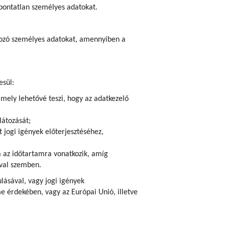
 pontatlan személyes adatokat.
atkozó személyes adatokat, amennyiben a
esül:
amely lehetővé teszi, hogy az adatkezelő
látozását;
 jogi igények előterjesztéséhez,
ra az időtartamra vonatkozik, amíg
ival szemben.
ulásával, vagy jogi igények
 érdekében, vagy az Európai Unió, illetve