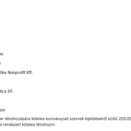
hu
e
ka Nonprofit Kft.
tca 69.
zer
zer létrehozására köteles kormányzati szervek kijelöléséről szóló 225/20
i rendszert köteles létrehozni.