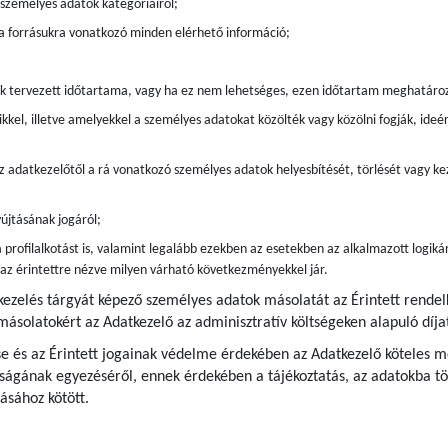
t személyes adatok kategóriáiról;
 a forrásukra vonatkozó minden elérhető információ;
ak tervezett időtartama, vagy ha ez nem lehetséges, ezen időtartam meghatáro
kkel, illetve amelyekkel a személyes adatokat közölték vagy közölni fogják, ide
z adatkezelőtől a rá vonatkozó személyes adatok helyesbítését, törlését vagy kez
újtásának jogáról;
 profilalkotást is, valamint legalább ezekben az esetekben az alkalmazott logiká
s az érintettre nézve milyen várható következményekkel jár.
kezelés tárgyát képező személyes adatok másolatát az Érintett rende
 másolatokért az Adatkezelő az adminisztratív költségeken alapuló díjat
e és az Érintett jogainak védelme érdekében az Adatkezelő köteles me
ágának egyezéséről, ennek érdekében a tájékoztatás, az adatokba tör
ásához kötött.