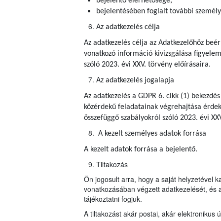
bejelentő elérhetősége,
bejelentésében foglalt további személy
Az adatkezelés célja
Az adatkezelés célja az Adatkezelőhöz beér
vonatkozó információ kivizsgálása figyelem
szóló 2023. évi XXV. törvény előírásaira.
Az adatkezelés jogalapja
Az adatkezelés a GDPR 6. cikk (1) bekezdés
közérdekű feladatainak végrehajtása érdeké
összefüggő szabályokról szóló 2023. évi XX
A kezelt személyes adatok forrása
A kezelt adatok forrása a bejelentő.
Tiltakozás
Ön jogosult arra, hogy a saját helyzetével 
vonatkozásában végzett adatkezelését, és a
tájékoztatni fogjuk.
A tiltakozást akár postai, akár elektroniku