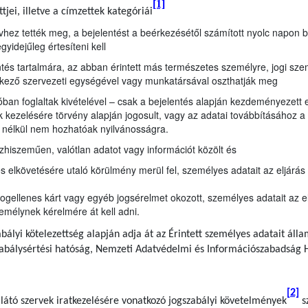
[1]
jei, illetve a címzettek kategóriái
vhez tették meg, a bejelentést a beérkezésétől számított nyolc napon bel
egyidejűleg értesíteni kell
ntés tartalmára, az abban érintett más természetes személyre, jogi sze
delkező szervezeti egységével vagy munkatársával oszthatják meg
óban foglaltak kivételével – csak a bejelentés alapján kezdeményezett e
 kezelésére törvény alapján jogosult, vagy az adatai továbbításához a 
 nélkül nem hozhatóak nyilvánosságra.
szhiszeműen, valótlan adatot vagy információt közölt és
elkövetésére utaló körülmény merül fel, személyes adatait az eljárás 
ogellenes kárt vagy egyéb jogsérelmet okozott, személyes adatait az e
emélynek kérelmére át kell adni.
bályi kötelezettség alapján adja át az Érintett személyes adatait áll
zabálysértési hatóság, Nemzeti Adatvédelmi és Információszabadság 
[2]
llátó szervek iratkezelésére vonatkozó jogszabályi követelmények
sz