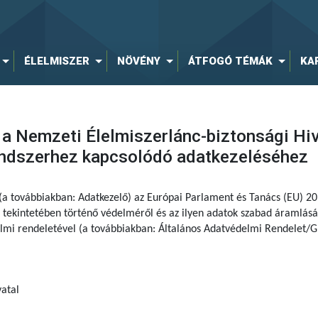
ÉLELMISZER
NÖVÉNY
ÁTFOGÓ TÉMÁK
KA
a Nemzeti Élelmiszerlánc-biztonsági Hiva
rendszerhez kapcsolódó adatkezeléséhez
 (a továbbiakban: Adatkezelő) az Európai Parlament és Tanács (EU) 
tekintetében történő védelméről és az ilyen adatok szabad áramlásár
delmi rendeletével (a továbbiakban: Általános Adatvédelmi Rendelet/G
atal