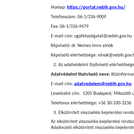
Honlap:
https://portal.nebih.gov.hu/
Telefonszám: 06-1/336-9009
Fax: 06-1/336-9479
E-mail cím: ugyfelszolgalat@nebih.gov.hu
Képviselő: dr. Nemes Imre elnök
Képviselő elérhetősége: elnok@nebih.gov.
Az adatvédelmi tisztviselő elérhetőség
Adatvédelmi tisztviselő neve:
Közinformati
E-mail cím:
adatvedelem@nebih.gov.hu
Levelezési cím: 1205 Budapest, Mikszáth u
Telefonos elérhetősége: +36 30-330-3236
Elkülönített visszaélés-bejelentési rends
Az elkülönített visszaélés-bejelentési rends
Adatkezelő elkülönített visszaélés-bejelentés