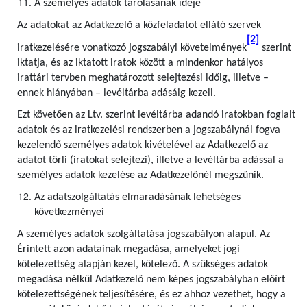
A személyes adatok tárolásának ideje
Az adatokat az Adatkezelő a közfeladatot ellátó szervek
[2]
iratkezelésére vonatkozó jogszabályi követelmények
szerint
iktatja, és az iktatott iratok között a mindenkor hatályos
irattári tervben meghatározott selejtezési időig, illetve –
ennek hiányában – levéltárba adásáig kezeli.
Ezt követően az Ltv. szerint levéltárba adandó iratokban foglalt
adatok és az iratkezelési rendszerben a jogszabálynál fogva
kezelendő személyes adatok kivételével az Adatkezelő az
adatot törli (iratokat selejtezi), illetve a levéltárba adással a
személyes adatok kezelése az Adatkezelőnél megszűnik.
Az adatszolgáltatás elmaradásának lehetséges
következményei
A személyes adatok szolgáltatása jogszabályon alapul. Az
Érintett azon adatainak megadása, amelyeket jogi
kötelezettség alapján kezel, kötelező. A szükséges adatok
megadása nélkül Adatkezelő nem képes jogszabályban előírt
kötelezettségének teljesítésére, és ez ahhoz vezethet, hogy a