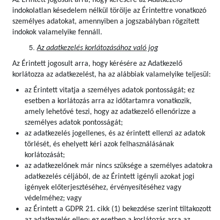
Az Érintett jogosult arra, hogy kérésére az Adatkezelő
indokolatlan késedelem nélkül törölje az Érintettre vonatkozó
személyes adatokat, amennyiben a jogszabályban rögzített
indokok valamelyike fennáll.
Az adatkezelés korlátozásához való jog
Az Érintett jogosult arra, hogy kérésére az Adatkezelő
korlátozza az adatkezelést, ha az alábbiak valamelyike teljesül:
az Érintett vitatja a személyes adatok pontosságát; ez
esetben a korlátozás arra az időtartamra vonatkozik,
amely lehetővé teszi, hogy az adatkezelő ellenőrizze a
személyes adatok pontosságát;
az adatkezelés jogellenes, és az érintett ellenzi az adatok
törlését, és ehelyett kéri azok felhasználásának
korlátozását;
az adatkezelőnek már nincs szüksége a személyes adatokra
adatkezelés céljából, de az Érintett igényli azokat jogi
igények előterjesztéséhez, érvényesítéséhez vagy
védelméhez; vagy
az Érintett a GDPR 21. cikk (1) bekezdése szerint tiltakozott