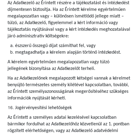
Az Adatkezelő az Érintett részére a tájékoztatást és intézkedést
díjmentesen biztosítja. Ha az Érintett kérelme egyértelműen
megalapozatlan vagy – különösen ismétlődő jellege miatt –
túlzó, az Adatkezelő, figyelemmel a kért információ vagy
tájékoztatás nyújtásával vagy a kért intézkedés meghozatalával
járó adminisztratív költségekre:
észszerű összegű díjat számíthat fel, vagy
megtagadhatja a kérelem alapján történő intézkedést.
A kérelem egyértelműen megalapozatlan vagy túlzó
jellegének bizonyítása az Adatkezelőt terheli.
Ha az Adatkezelőnek megalapozott kétségei vannak a kérelmet
benyújtó természetes személy kilétével kapcsolatban, további,
az Érintett személyazonosságának megerősítéséhez szükséges
információk nyújtását kérheti.
Jogérvényesítési lehetőségek
Az Érintett a személyes adatai kezelésével kapcsolatban
bármikor fordulhat az Adatkezelőhöz közvetlenül az 1. pontban
rögzített elérhetőségen, vagy az Adatkezelő adatvédelmi