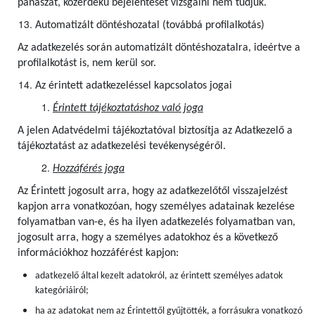
panaszát, közérdekű bejelentését vizsgálni nem tudjuk.
Automatizált döntéshozatal (továbbá profilalkotás)
Az adatkezelés során automatizált döntéshozatalra, ideértve a
profilalkotást is, nem kerül sor.
Az érintett adatkezeléssel kapcsolatos jogai
Érintett tájékoztatáshoz való joga
A jelen Adatvédelmi tájékoztatóval biztosítja az Adatkezelő a
tájékoztatást az adatkezelési tevékenységéről.
Hozzáférés joga
Az Érintett jogosult arra, hogy az adatkezelőtől visszajelzést
kapjon arra vonatkozóan, hogy személyes adatainak kezelése
folyamatban van-e, és ha ilyen adatkezelés folyamatban van,
jogosult arra, hogy a személyes adatokhoz és a következő
információkhoz hozzáférést kapjon:
adatkezelő által kezelt adatokról, az érintett személyes adatok
kategóriáiról;
ha az adatokat nem az Érintettől gyűjtötték, a forrásukra vonatkozó