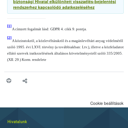
biztonsági Hivatal elkülönített visszaélés-bejelentési
rendszerhez kapcsolódó adatkezeléséhez
[1]
A címzett fogalmát lásd: GDPR 4. cikk 9. pontja.
[2]
A köziratokról, a közlevéltárakról és a magánlevéltári anyag védelméről
szóló 1995. évi LXVI. törvény (a továbbiakban: Ltv.), illetve a közfeladatot
ellátó szervek iratkezelésének általános követelményeiről szóló 335/2005.
(XII. 29.) Korm. rendelete
Cookie beállítások
Hivatalunk