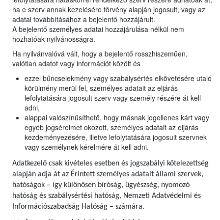
ha e szerv annak kezelésére törvény alapján jogosult, vagy az
adatai továbbításához a bejelentő hozzájárult.
A bejelentő személyes adatai hozzájárulása nélkül nem
hozhatóak nyilvánosságra.
Ha nyilvánvalóvá vált, hogy a bejelentő rosszhiszeműen,
valótlan adatot vagy információt közölt és
ezzel bűncselekmény vagy szabálysértés elkövetésére utaló
körülmény merül fel, személyes adatait az eljárás
lefolytatására jogosult szerv vagy személy részére át kell
adni,
alappal valószínűsíthető, hogy másnak jogellenes kárt vagy
egyéb jogsérelmet okozott, személyes adatait az eljárás
kezdeményezésére, illetve lefolytatására jogosult szervnek
vagy személynek kérelmére át kell adni.
Adatkezelő csak kivételes esetben és jogszabályi kötelezettség
alapján adja át az Érintett személyes adatait állami szervek,
hatóságok – így különösen bíróság, ügyészség, nyomozó
hatóság és szabálysértési hatóság, Nemzeti Adatvédelmi és
Információszabadság Hatóság – számára.