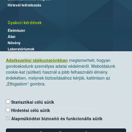
Hírlevél feliratkozás
Gyakori kérdések
Élelmiszer
Állat
Növény
Laboratóriumok
Labor/Egyéb
Adatkezelési tájékoztatónkban
megismerheti, hogyan
gondoskodunk személyes adatai védelméről. Weboldalunk
cookie-kat (sütiket) használ a jobb felhasználói élmény
érdekében, melynek biztosításához kérjük, kattintson az
„Elfogadom” gombra.
Statisztikai célú sütik
Nemzeti Élelmiszerlánc-biztonsági Hivatal
Hirdetési célú sütik
Cím: 1024 Budapest, Keleti Károly utca. 24.
Alapműködést biztosító és funkcionális sütik
Levelezési cím: 1525 Budapest. Pf. 30.