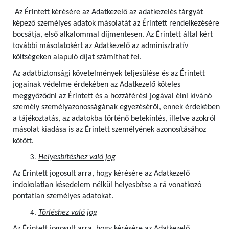
Az Érintett kérésére az Adatkezelő az adatkezelés tárgyát
képező személyes adatok másolatát az Érintett rendelkezésére
bocsátja, első alkalommal díjmentesen.
Az Érintett által kért
további másolatokért az Adatkezelő az adminisztratív
költségeken alapuló díjat számíthat fel.
Az adatbiztonsági követelmények teljesülése és az Érintett
jogainak védelme érdekében az Adatkezelő köteles
meggyőződni az Érintett és a hozzáférési jogával élni kívánó
személy személyazonosságának egyezéséről, ennek érdekében
a tájékoztatás, az adatokba történő betekintés, illetve azokról
másolat kiadása is az Érintett személyének azonosításához
kötött.
Helyesbítéshez való jog
Az Érintett jogosult arra, hogy kérésére az Adatkezelő
indokolatlan késedelem nélkül helyesbítse a rá vonatkozó
pontatlan személyes adatokat.
Törléshez való jog