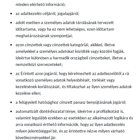
minden elérhető információ;
az adatkezelés céljáról, jogalapjáról;
adott esetben a személyes adatok tárolásának tervezett
időtartama, vagy ha ez nem lehetséges, ezen időtartam
meghatározásának szempontjai;
azon címzettek vagy címzettek kategóriái, akikkel, illetve
amelyekkel a személyes adatokat közölték vagy közölni fogják,
ideértve különösen a harmadik országbeli címzetteket, illetve a
nemzetközi szervezeteket;
az Érintett azon jogáról, hogy kérelmezheti az adatkezelőtől a rá
vonatkozó személyes adatok helyesbítését, törlését vagy
kezelésének korlátozását, és tiltakozhat az ilyen személyes adatok
kezelése ellen;
a felügyeleti hatósághoz címzett panasz benyújtásának jogáról;
automatizált döntéshozatal ténye, ideértve a profilalkotást is,
valamint legalább ezekben az esetekben az alkalmazott logikára és
arra vonatkozó érthető információk, hogy az ilyen adatkezelés
milyen jelentőséggel bír, és az érintettre nézve milyen várható
következményekkel jár.