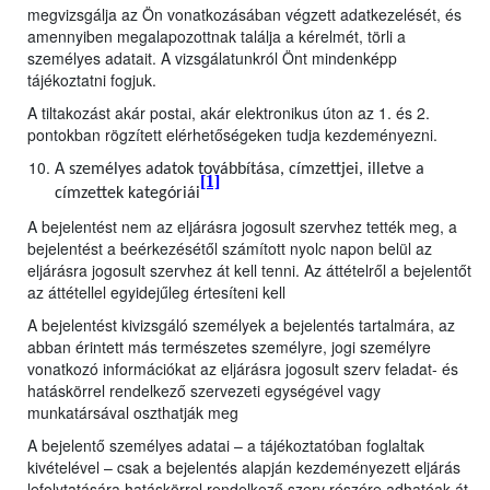
megvizsgálja az Ön vonatkozásában végzett adatkezelését, és
amennyiben megalapozottnak találja a kérelmét, törli a
személyes adatait. A vizsgálatunkról Önt mindenképp
tájékoztatni fogjuk.
A tiltakozást akár postai, akár elektronikus úton az 1. és 2.
pontokban rögzített elérhetőségeken tudja kezdeményezni.
A személyes adatok továbbítása, címzettjei, illetve a
[1]
címzettek kategóriái
A bejelentést nem az eljárásra jogosult szervhez tették meg, a
bejelentést a beérkezésétől számított nyolc napon belül az
eljárásra jogosult szervhez át kell tenni. Az áttételről a bejelentőt
az áttétellel egyidejűleg értesíteni kell
A bejelentést kivizsgáló személyek a bejelentés tartalmára, az
abban érintett más természetes személyre, jogi személyre
vonatkozó információkat az eljárásra jogosult szerv feladat- és
hatáskörrel rendelkező szervezeti egységével vagy
munkatársával oszthatják meg
A bejelentő személyes adatai – a tájékoztatóban foglaltak
kivételével – csak a bejelentés alapján kezdeményezett eljárás
lefolytatására hatáskörrel rendelkező szerv részére adhatóak át,