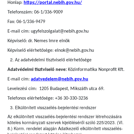
Honlap:
https://portal.nebih.gov.hu/
Telefonszám: 06-1/336-9009
Fax: 06-1/336-9479
E-mail cím: ugyfelszolgalat@nebih.gov.hu
Képviselő: dr. Nemes Imre elnök
Képviselő elérhetősége: elnok@nebih.gov.hu
Az adatvédelmi tisztviselő elérhetősége
Adatvédelmi tisztviselő neve:
Közinformatika Nonprofit Kft.
E-mail cím:
adatvedelem@nebih.gov.hu
Levelezési cím: 1205 Budapest, Mikszáth utca 69.
Telefonos elérhetősége: +36 30-330-3236
Elkülönített visszaélés-bejelentési rendszer
Az elkülönített visszaélés-bejelentési rendszer létrehozására
köteles kormányzati szervek kijelöléséről szóló 225/2023. (VI.
8.) Korm. rendelet alapján Adatkezelő elkülönített visszaélés-