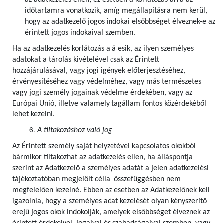
az adatkezelés ellen; ez esetben a korlátozás arra az
időtartamra vonatkozik, amíg megállapításra nem kerül,
hogy az adatkezelő jogos indokai elsőbbséget élveznek-e az
érintett jogos indokaival szemben.
Ha az adatkezelés korlátozás alá esik, az ilyen személyes
adatokat a tárolás kivételével csak az Érintett
hozzájárulásával, vagy jogi igények előterjesztéséhez,
érvényesítéséhez vagy védelméhez, vagy más természetes
vagy jogi személy jogainak védelme érdekében, vagy az
Európai Unió, illetve valamely tagállam fontos közérdekéből
lehet kezelni.
A tiltakozáshoz való jog
Az Érintett személy saját helyzetével kapcsolatos okokból
bármikor tiltakozhat az adatkezelés ellen, ha álláspontja
szerint az Adatkezelő a személyes adatát a jelen adatkezelési
tájékoztatóban megjelölt céllal összefüggésben nem
megfelelően kezelné. Ebben az esetben az Adatkezelőnek kell
igazolnia, hogy a személyes adat kezelését olyan kényszerítő
erejű jogos okok indokolják, amelyek elsőbbséget élveznek az