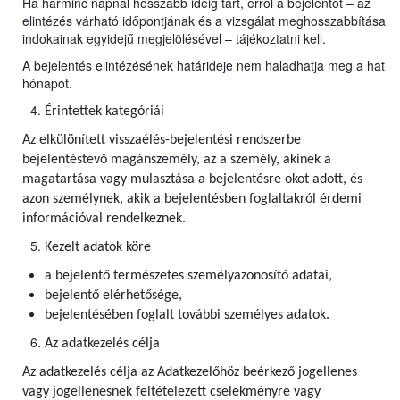
Ha harminc napnál hosszabb ideig tart, erről a bejelentőt – az
elintézés várható időpontjának és a vizsgálat meghosszabbítása
indokainak egyidejű megjelölésével – tájékoztatni kell.
A bejelentés elintézésének határideje nem haladhatja meg a hat
hónapot.
Érintettek kategóriái
Az elkülönített visszaélés-bejelentési rendszerbe
bejelentéstevő magánszemély, az a személy, akinek a
magatartása vagy mulasztása a bejelentésre okot adott, és
azon személynek, akik a bejelentésben foglaltakról érdemi
információval rendelkeznek.
Kezelt adatok köre
a bejelentő természetes személyazonosító adatai,
bejelentő elérhetősége,
bejelentésében foglalt további személyes adatok.
Az adatkezelés célja
Az adatkezelés célja az Adatkezelőhöz beérkező jogellenes
vagy jogellenesnek feltételezett cselekményre vagy