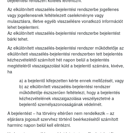
bejelentési rendszert köteles létrehozni.
Az elkülönített visszaélés-bejelentési rendszerbe jogellenes
vagy jogellenesnek feltételezett cselekményre vagy
mulasztásra, illetve egyéb visszaélésre vonatkozó információt
lehet bejelenteni.
Az elkülönített visszaélés-bejelentési rendszerbe bejelentést
bárki tehet.
Az elkülönített visszaélés-bejelentési rendszer működtetője az
elkülönített visszaélés-bejelentési rendszerben tett bejelentés
kézhezvételétől számított hét napon belül a bejelentés
megtételéről visszaigazolást küld a bejelentő számára, kivéve,
ha
a) a bejelentő kifejezetten kérte ennek mellőzését, vagy
b) az elkülönített visszaélés-bejelentési rendszer
működtetője észszerűen feltételezi, hogy a bejelentés
kézhezvételének visszaigazolása veszélyeztetné a
bejelentő személyazonosságának védelmét.
A bejelentést – ha törvény eltérően nem rendelkezik – az
eljárásra jogosult szervhez történő beérkezésétől számított
harminc napon belül kell elintézni.