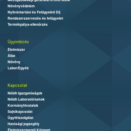
Növényvédelem
Nyilvántartási és Felügyeleti Díj
Rendszerszervezés és felügyelet
Termékpálya-ellenőrzés
Ügyintézés
Élelmiszer
Állat
Növény
Labor/Egyéb
Kapcsolat
Nébih Igazgatóságok
Nébih Laboratóriumok
Kormányhivatalok
Sajtókapcsolat
Ügyfélszolgálat
Hatósági jogsegély
Élelmiszermentő Központ