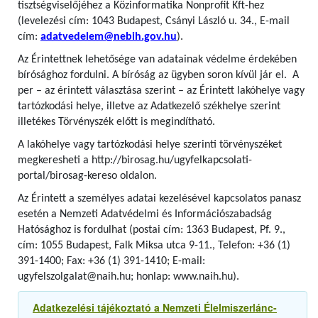
tisztségviselőjéhez a Közinformatika Nonprofit Kft-hez
(levelezési cím: 1043 Budapest, Csányi László u. 34., E-mail
cím:
adatvedelem@nebih.gov.hu
).
Az Érintettnek lehetősége van adatainak védelme érdekében
bírósághoz fordulni. A bíróság az ügyben soron kívül jár el. A
per – az érintett választása szerint – az Érintett lakóhelye vagy
tartózkodási helye, illetve az Adatkezelő székhelye szerint
illetékes Törvényszék előtt is megindítható.
A lakóhelye vagy tartózkodási helye szerinti törvényszéket
megkeresheti a http://birosag.hu/ugyfelkapcsolati-
portal/birosag-kereso oldalon.
Az Érintett a személyes adatai kezelésével kapcsolatos panasz
esetén a Nemzeti Adatvédelmi és Információszabadság
Hatósághoz is fordulhat (postai cím: 1363 Budapest, Pf. 9.,
cím: 1055 Budapest, Falk Miksa utca 9-11., Telefon: +36 (1)
391-1400; Fax: +36 (1) 391-1410; E-mail:
ugyfelszolgalat@naih.hu; honlap: www.naih.hu).
Adatkezelési tájékoztató a Nemzeti Élelmiszerlánc-