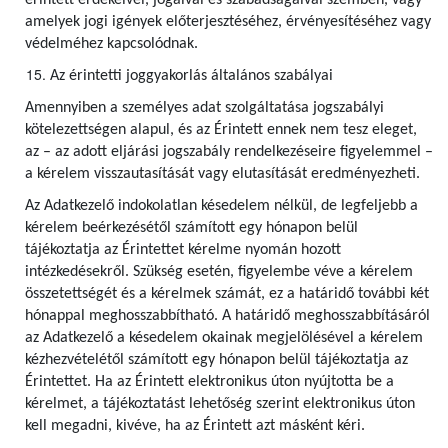
érintett érdekeivel, jogaival és szabadságaival szemben, vagy
amelyek jogi igények előterjesztéséhez, érvényesítéséhez vagy
védelméhez kapcsolódnak.
Az érintetti joggyakorlás általános szabályai
Amennyiben a személyes adat szolgáltatása jogszabályi
kötelezettségen alapul, és az Érintett ennek nem tesz eleget,
az – az adott eljárási jogszabály rendelkezéseire figyelemmel –
a kérelem visszautasítását vagy elutasítását eredményezheti.
Az Adatkezelő indokolatlan késedelem nélkül, de legfeljebb a
kérelem beérkezésétől számított egy hónapon belül
tájékoztatja az Érintettet kérelme nyomán hozott
intézkedésekről. Szükség esetén, figyelembe véve a kérelem
összetettségét és a kérelmek számát, ez a határidő további két
hónappal meghosszabbítható. A határidő meghosszabbításáról
az Adatkezelő a késedelem okainak megjelölésével a kérelem
kézhezvételétől számított egy hónapon belül tájékoztatja az
Érintettet. Ha az Érintett elektronikus úton nyújtotta be a
kérelmet, a tájékoztatást lehetőség szerint elektronikus úton
kell megadni, kivéve, ha az Érintett azt másként kéri.