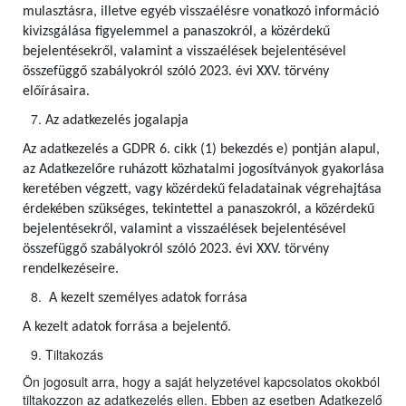
mulasztásra, illetve egyéb visszaélésre vonatkozó információ
kivizsgálása figyelemmel a panaszokról, a közérdekű
bejelentésekről, valamint a visszaélések bejelentésével
összefüggő szabályokról szóló 2023. évi XXV. törvény
előírásaira.
Az adatkezelés jogalapja
Az adatkezelés a GDPR 6. cikk (1) bekezdés e) pontján alapul,
az Adatkezelőre ruházott közhatalmi jogosítványok gyakorlása
keretében végzett, vagy közérdekű feladatainak végrehajtása
érdekében szükséges, tekintettel a panaszokról, a közérdekű
bejelentésekről, valamint a visszaélések bejelentésével
összefüggő szabályokról szóló 2023. évi XXV. törvény
rendelkezéseire.
A kezelt személyes adatok forrása
A kezelt adatok forrása a bejelentő.
Tiltakozás
Ön jogosult arra, hogy a saját helyzetével kapcsolatos okokból
tiltakozzon az adatkezelés ellen. Ebben az esetben Adatkezelő