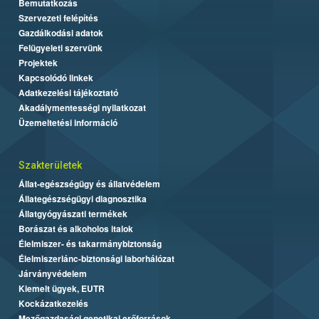
Bemutatkozás
Szervezeti felépítés
Gazdálkodási adatok
Felügyeleti szervünk
Projektek
Kapcsolódó linkek
Adatkezelési tájékoztató
Akadálymentességi nyilatkozat
Üzemeltetési információ
Szakterületek
Állat-egészségügy és állatvédelem
Állategészségügyi diagnosztika
Állatgyógyászati termékek
Borászat és alkoholos italok
Élelmiszer- és takarmánybiztonság
Élelmiszerlánc-biztonsági laborhálózat
Járványvédelem
Kiemelt ügyek, EUTR
Kockázatkezelés
Mezőgazdasági genetikai erőforrások