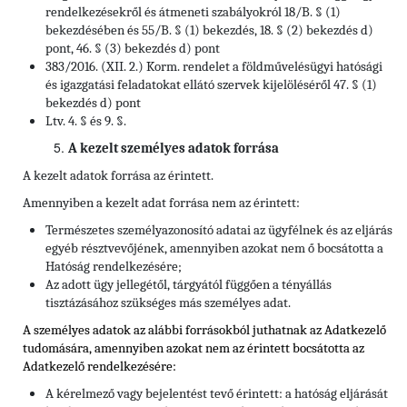
rendelkezésekről és átmeneti szabályokról 18/B. § (1)
bekezdésében és 55/B. § (1) bekezdés, 18. § (2) bekezdés d)
pont, 46. § (3) bekezdés d) pont
383/2016. (XII. 2.) Korm. rendelet a földművelésügyi hatósági
és igazgatási feladatokat ellátó szervek kijelöléséről 47. § (1)
bekezdés d) pont
Ltv. 4. § és 9. §.
A kezelt személyes adatok forrása
A kezelt adatok forrása az érintett.
Amennyiben a kezelt adat forrása nem az érintett:
Természetes személyazonosító adatai az ügyfélnek és az eljárás
egyéb résztvevőjének, amennyiben azokat nem ő bocsátotta a
Hatóság rendelkezésére;
Az adott ügy jellegétől, tárgyától függően a tényállás
tisztázásához szükséges más személyes adat.
A személyes adatok az alábbi forrásokból juthatnak az Adatkezelő
tudomására, amennyiben azokat nem az érintett bocsátotta az
Adatkezelő rendelkezésére:
A kérelmező vagy bejelentést tevő érintett: a hatóság eljárását