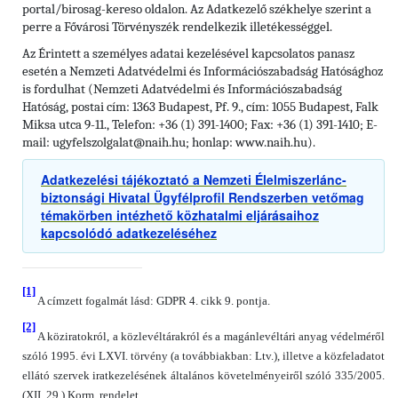
portal/birosag-kereso oldalon. Az Adatkezelő székhelye szerint a
perre a Fővárosi Törvényszék rendelkezik illetékességgel.
Az Érintett a személyes adatai kezelésével kapcsolatos panasz
esetén a Nemzeti Adatvédelmi és Információszabadság Hatósághoz
is fordulhat (Nemzeti Adatvédelmi és Információszabadság
1363 Budapest, Pf. 9., cím: 1055 Budapest, Falk
Hatóság, postai cím:
Miksa utca 9-11.,
Telefon: +36 (1) 391-1400; Fax: +36 (1) 391-1410; E-
mail: ugyfelszolgalat@naih.hu; honlap: www.naih.hu).
Adatkezelési tájékoztató a Nemzeti Élelmiszerlánc-
biztonsági Hivatal Ügyfélprofil Rendszerben vetőmag
témakörben intézhető közhatalmi eljárásaihoz
kapcsolódó adatkezeléséhez
[1]
A címzett fogalmát lásd: GDPR 4. cikk 9. pontja.
[2]
A köziratokról, a közlevéltárakról és a magánlevéltári anyag védelméről
szóló 1995. évi LXVI. törvény (a továbbiakban: Ltv.), illetve a közfeladatot
ellátó szervek iratkezelésének általános követelményeiről szóló 335/2005.
(XII. 29.) Korm. rendelet.