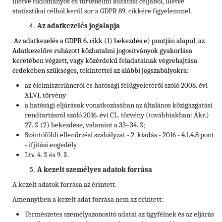
illetve tudományos és történelmi kutatási céljából, illetve
statisztikai célból kerül sor a GDPR 89. cikkére figyelemmel.
Az adatkezelés jogalapja
Az adatkezelés a GDPR 6. cikk (1) bekezdés e) pontján alapul, az
Adatkezelőre ruházott közhatalmi jogosítványok gyakorlása
keretében végzett, vagy közérdekű feladatainak végrehajtása
érdekében szükséges, tekintettel
az alábbi jogszabályokra:
az élelmiszerláncról és hatósági felügyeletéről szóló 2008. évi
XLVI. törvény
a hatósági eljárások vonatkozásában az általános közigazgatási
rendtartásról szóló 2016. évi CL. törvény (továbbiakban: Ákr.)
27. § (2) bekezdése, valamint a 33–34. §;
Szántóföldi ellenőrzési szabályzat - 2. kiadás - 2016 - 4.1.4.8 pont
- ifjítási engedély
Ltv. 4. § és 9. §.
A kezelt személyes adatok forrása
A kezelt adatok forrása az érintett.
Amennyiben a kezelt adat forrása nem az érintett:
Természetes személyazonosító adatai az ügyfélnek és az eljárás