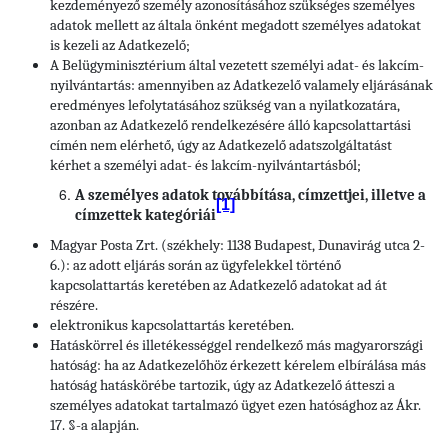
kezdeményező személy azonosításához szükséges személyes
adatok mellett az általa önként megadott személyes adatokat
is kezeli az Adatkezelő;
A Belügyminisztérium által vezetett személyi adat- és lakcím-
nyilvántartás: amennyiben az Adatkezelő valamely eljárásának
eredményes lefolytatásához szükség van a nyilatkozatára,
azonban az Adatkezelő rendelkezésére álló kapcsolattartási
címén nem elérhető, úgy az Adatkezelő adatszolgáltatást
kérhet a személyi adat- és lakcím-nyilvántartásból;
A személyes adatok továbbítása, címzettjei, illetve a
[1]
címzettek kategóriái
Magyar Posta Zrt. (székhely: 1138 Budapest, Dunavirág utca 2-
6.): az adott eljárás során az ügyfelekkel történő
kapcsolattartás keretében az Adatkezelő adatokat ad át
részére.
elektronikus kapcsolattartás keretében.
Hatáskörrel és illetékességgel rendelkező más magyarországi
hatóság: ha az Adatkezelőhöz érkezett kérelem elbírálása más
hatóság hatáskörébe tartozik, úgy az Adatkezelő átteszi a
személyes adatokat tartalmazó ügyet ezen hatósághoz az Ákr.
17. §-a alapján.