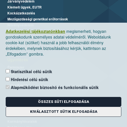
Járványvédelem
Kiemelt ügyek, EUTR
Kockázatkezelés
Mezőgazdasági genetikai erőforrások
Növényvédelem
Nyilvántartási és Felügyeleti Díj
Adatkezelési tájékoztatónkban
megismerheti, hogyan
gondoskodunk személyes adatai védelméről. Weboldalunk
Rendszerszervezés és felügyelet
cookie-kat (sütiket) használ a jobb felhasználói élmény
Termékpálya-ellenőrzés
érdekében, melynek biztosításához kérjük, kattintson az
„Elfogadom” gombra.
Ügyintézés
Élelmiszer
Statisztikai célú sütik
Állat
Növény
Hirdetési célú sütik
Labor/Egyéb
Alapműködést biztosító és funkcionális sütik
ÖSSZES SÜTI ELFOGADÁSA
Kapcsolat
Nébih Igazgatóságok
KIVÁLASZTOTT SÜTIK ELFOGADÁSA
Nébih Laboratóriumok
Kormányhivatalok