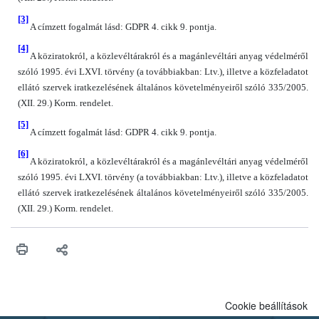
[3]
A címzett fogalmát lásd: GDPR 4. cikk 9. pontja.
[4]
A köziratokról, a közlevéltárakról és a magánlevéltári anyag védelméről
szóló 1995. évi LXVI. törvény (a továbbiakban: Ltv.), illetve a közfeladatot
ellátó szervek iratkezelésének általános követelményeiről szóló 335/2005.
(XII. 29.) Korm. rendelet.
[5]
A címzett fogalmát lásd: GDPR 4. cikk 9. pontja.
[6]
A köziratokról, a közlevéltárakról és a magánlevéltári anyag védelméről
szóló 1995. évi LXVI. törvény (a továbbiakban: Ltv.), illetve a közfeladatot
ellátó szervek iratkezelésének általános követelményeiről szóló 335/2005.
(XII. 29.) Korm. rendelet.
Cookie beállítások