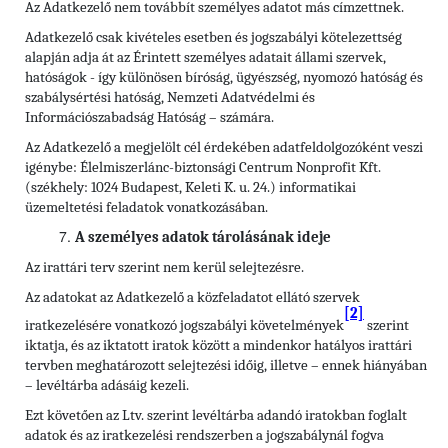
Az Adatkezelő nem továbbít személyes adatot más címzettnek.
Adatkezelő csak kivételes esetben és jogszabályi kötelezettség
alapján adja át az Érintett személyes adatait állami szervek,
hatóságok - így különösen bíróság, ügyészség, nyomozó hatóság és
szabálysértési hatóság, Nemzeti Adatvédelmi és
Információszabadság Hatóság – számára.
Az Adatkezelő a megjelölt cél érdekében adatfeldolgozóként veszi
igénybe: Élelmiszerlánc-biztonsági Centrum Nonprofit Kft.
(székhely: 1024 Budapest, Keleti K. u. 24.) informatikai
üzemeltetési feladatok vonatkozásában.
A személyes adatok tárolásának ideje
Az irattári terv szerint nem kerül selejtezésre.
Az adatokat az Adatkezelő a közfeladatot ellátó szervek
[2]
iratkezelésére vonatkozó jogszabályi követelmények
szerint
iktatja, és az iktatott iratok között a mindenkor hatályos irattári
tervben meghatározott selejtezési időig, illetve – ennek hiányában
– levéltárba adásáig kezeli.
Ezt követően az Ltv. szerint levéltárba adandó iratokban foglalt
adatok és az iratkezelési rendszerben a jogszabálynál fogva