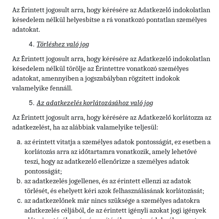
Az Érintett jogosult arra, hogy kérésére az Adatkezelő indokolatlan
késedelem nélkül helyesbítse a rá vonatkozó pontatlan személyes
adatokat.
Törléshez való jog
Az Érintett
jogosult arra, hogy kérésére az Adatkezelő indokolatlan
késedelem nélkül törölje az Érintettre vonatkozó személyes
adatokat, amennyiben a jogszabályban rögzített indokok
valamelyike fennáll.
Az adatkezelés korlátozásához való jog
Az Érintett jogosult arra, hogy kérésére az Adatkezelő korlátozza az
adatkezelést, ha az alábbiak valamelyike teljesül:
az érintett vitatja a személyes adatok pontosságát, ez esetben a
korlátozás arra az időtartamra vonatkozik, amely lehetővé
teszi, hogy az adatkezelő ellenőrizze a személyes adatok
pontosságát;
az adatkezelés jogellenes, és az érintett ellenzi az adatok
törlését, és ehelyett kéri azok felhasználásának korlátozását;
az adatkezelőnek már nincs szüksége a személyes adatokra
adatkezelés céljából, de az érintett igényli azokat jogi igények