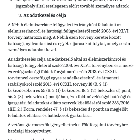
jogszabály által esetlegesen előírt további személyes adatok
Az adatkezelés célja
A Nébih élelmiszerlánc felügyeleti és irányítási feladatait az
élelmiszerláncról és hatósági felügyeletéről szóló 2008. évi XLVI.
törvény határozza meg. A Nébih ezen törvény keretei között
hatósági, nyilvántartási és egyéb eljárásokat folytat, amely során
személyes adatokat kezel.
Az adatkezelés célja az Adatkezelő által az élelmiszerláncról és
hatósági felügyeletéről szóló 2008. évi XLVI. törvényben és a mező-
és erdőgazdasági földek forgalmáról szóló 2013. évi CXXII.
törvénnyel összefüggő egyes rendelkezésekről és átmeneti
szabályokról szóló 2013. évi CCXII. törvény 18/B. § (1)
bekezdésében és 55/B. § (1) bekezdés, 18. § (2) bekezdés d) pont,
46. § (3) bekezdés d) pontjában, és a földművelésügyi hatósági és
igazgatási feladatokat ellátó szervek kijelöléséről szóló 383/2016.
(XII. 2.) Korm. rendelet 47. § (1) bekezdés d) pontban megjelölt
feladatok ellátása és hatáskörök gyakorlása.
A vetőmagtermesztők igényelhetnek a Földforgalmi törvényhez
hatósági bizonyítványt.