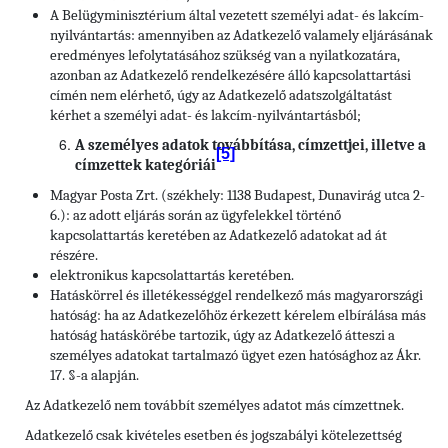
A Belügyminisztérium által vezetett személyi adat- és lakcím-
nyilvántartás: amennyiben az Adatkezelő valamely eljárásának
eredményes lefolytatásához szükség van a nyilatkozatára,
azonban az Adatkezelő rendelkezésére álló kapcsolattartási
címén nem elérhető, úgy az Adatkezelő adatszolgáltatást
kérhet a személyi adat- és lakcím-nyilvántartásból;
A személyes adatok továbbítása, címzettjei, illetve a
[5]
címzettek kategóriái
Magyar Posta Zrt. (székhely: 1138 Budapest, Dunavirág utca 2-
6.): az adott eljárás során az ügyfelekkel történő
kapcsolattartás keretében az Adatkezelő adatokat ad át
részére.
elektronikus kapcsolattartás keretében.
Hatáskörrel és illetékességgel rendelkező más magyarországi
hatóság: ha az Adatkezelőhöz érkezett kérelem elbírálása más
hatóság hatáskörébe tartozik, úgy az Adatkezelő átteszi a
személyes adatokat tartalmazó ügyet ezen hatósághoz az Ákr.
17. §-a alapján.
Az Adatkezelő nem továbbít személyes adatot más címzettnek.
Adatkezelő csak kivételes esetben és jogszabályi kötelezettség