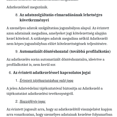
Adatkezelőnél megszűnik.
Az adatszolgáltatás elmaradásának lehetséges
következményei
A személyes adatok szolgáltatása jogszabályon alapul. Az érintett
azon adatainak megadása, amelyeket jogi kötelezettség alapján
kezel kötelező. A szükséges adatok megadása nélkül Adatkezelő
nem képes jogszabályban előírt kötelezettségének teljesítésére.
Automatizált döntéshozatal (továbbá profilalkotás)
Az adatkezelés során automatizált döntéshozatalra, ideértve a
profilalkotást is, nem kerül sor.
Az érintett adatkezeléssel kapcsolatos jogai
Érintett tájékoztatáshoz való joga
A jelen Adatvédelmi tájékoztatóval biztosítja az Adatkezelő a
tájékoztatást adatkezelési tevékenységről.
Hozzáférés joga:
Az érintett jogosult arra, hogy az adatkezelőtől visszajelzést kapjon
arra vonatkozóan, hogy személyes adatainak kezelése folyamatban