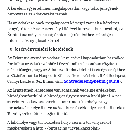
A kérelem egyértelműen megalapozatlan vagy túlzó jellegének
bizonyítása az Adatkezelőt terheli.
Ha az Adatkezelőnek megalapozott kétségei vannak a kérelmet
benyújtó természetes személy kilétével kapcsolatban, további, az
Érintett személyazonosságának megerősítéséhez szükséges
információk nyújtását kérheti.
Jogérvényesítési lehetőségek
Az Érintett a személyes adatai kezelésével kapcsolatban bármikor
fordulhat az Adatkezelőhöz közvetlenül az 1. pontban rögzített
elérhetőségen, vagy az Adatkezelő adatvédelmi tisztségviselőjéhez
a Közinformatika Nonprofit Kft-hez (levelezési cím: 1043 Budapest,
Csányi László u. 34., E-mail cím:
adatvedelem@nebih.gov.hu
).
Az Érintettnek lehetősége van adatainak védelme érdekében
bírósághoz fordulni. A bíróság az ügyben soron kívül jár el. A per -
az érintett választása szerint – az érintett lakóhelye vagy
tartózkodási helye illetve az Adatkezelő székhelye szerint illetékes
Törvényszék előtt is megindítható.
A lakóhelye vagy tartózkodási helye szerinti törvényszéket
megkeresheti a http://birosag.hu/ugyfelkapcsolati-