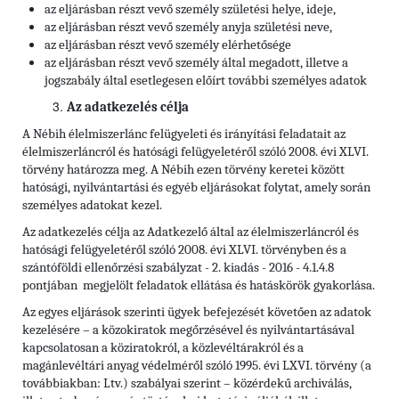
az eljárásban részt vevő személy születési helye, ideje,
az eljárásban részt vevő személy anyja születési neve,
az eljárásban részt vevő személy elérhetősége
az eljárásban részt vevő személy által megadott, illetve a
jogszabály által esetlegesen előírt további személyes adatok
Az adatkezelés célja
A Nébih élelmiszerlánc felügyeleti és irányítási feladatait az
élelmiszerláncról és hatósági felügyeletéről szóló 2008. évi XLVI.
törvény határozza meg. A Nébih ezen törvény keretei között
hatósági, nyilvántartási és egyéb eljárásokat folytat, amely során
személyes adatokat kezel.
Az adatkezelés célja az Adatkezelő által az élelmiszerláncról és
hatósági felügyeletéről szóló 2008. évi XLVI. törvényben és a
szántóföldi ellenőrzési szabályzat - 2. kiadás - 2016 - 4.1.4.8
pontjában megjelölt feladatok ellátása és hatáskörök gyakorlása.
Az egyes eljárások szerinti ügyek befejezését követően az adatok
kezelésére – a közokiratok megőrzésével és nyilvántartásával
kapcsolatosan a köziratokról, a közlevéltárakról és a
magánlevéltári anyag védelméről szóló 1995. évi LXVI. törvény (a
továbbiakban: Ltv.) szabályai szerint – közérdekű archiválás,