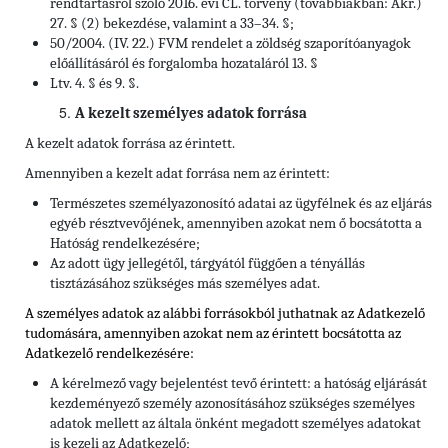
rendtartásról szóló 2016. évi CL. törvény (továbbiakban: Ákr.)
27. § (2) bekezdése, valamint a 33–34. §;
50/2004. (IV. 22.) FVM rendelet a zöldség szaporítóanyagok
előállításáról és forgalomba hozataláról 13. §
Ltv. 4. § és 9. §.
A kezelt személyes adatok forrása
A kezelt adatok forrása az érintett.
Amennyiben a kezelt adat forrása nem az érintett:
Természetes személyazonosító adatai az ügyfélnek és az eljárás
egyéb résztvevőjének, amennyiben azokat nem ő bocsátotta a
Hatóság rendelkezésére;
Az adott ügy jellegétől, tárgyától függően a tényállás
tisztázásához szükséges más személyes adat.
A személyes adatok az alábbi forrásokból juthatnak az Adatkezelő
tudomására, amennyiben azokat nem az érintett bocsátotta az
Adatkezelő rendelkezésére:
A kérelmező vagy bejelentést tevő érintett: a hatóság eljárását
kezdeményező személy azonosításához szükséges személyes
adatok mellett az általa önként megadott személyes adatokat
is kezeli az Adatkezelő;