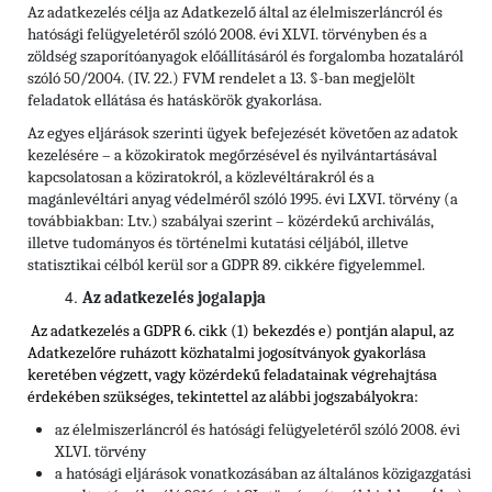
Az adatkezelés célja az Adatkezelő által az élelmiszerláncról és
hatósági felügyeletéről szóló 2008. évi XLVI. törvényben és a
zöldség szaporítóanyagok előállításáról és forgalomba hozataláról
szóló 50/2004. (IV. 22.) FVM rendelet a 13. §-ban megjelölt
feladatok ellátása és hatáskörök gyakorlása.
Az egyes eljárások szerinti ügyek befejezését követően az adatok
kezelésére – a közokiratok megőrzésével és nyilvántartásával
kapcsolatosan a köziratokról, a közlevéltárakról és a
magánlevéltári anyag védelméről szóló 1995. évi LXVI. törvény (a
továbbiakban: Ltv.) szabályai szerint – közérdekű archiválás,
illetve tudományos és történelmi kutatási céljából, illetve
statisztikai célból kerül sor a GDPR 89. cikkére figyelemmel.
Az adatkezelés jogalapja
Az adatkezelés a GDPR 6. cikk (1) bekezdés e) pontján alapul, az
Adatkezelőre ruházott közhatalmi jogosítványok gyakorlása
keretében végzett, vagy közérdekű feladatainak végrehajtása
érdekében szükséges, tekintettel
az alábbi jogszabályokra:
az élelmiszerláncról és hatósági felügyeletéről szóló 2008. évi
XLVI. törvény
a hatósági eljárások vonatkozásában az általános közigazgatási