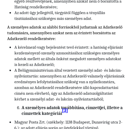
egyéb résztvevőjének, amennyiben azokat nem ő bocsátotta a
Hatóság rendelkezésére;
Az adott ügy jellegétől, tárgyától függően a tényállás
tisztázásához szükséges más személyes adat.
A személyes adatok az alábbi forrásokból juthatnak az Adatkezelő
tudomására, amennyiben azokat nem az érintett bocsátotta az
Adatkezelő rendelkezésére:
A kérelmező vagy bejelentést tevő érintett: a hatóság eljárását
kezdeményező személy azonosításához szükséges személyes
adatok mellett az általa önként megadott személyes adatokat
is kezeli az Adatkezelő;
A Belügyminisztérium által vezetett személyi adat- és lakcím-
nyilvántartás: amennyiben az Adatkezelő valamely eljárásának
eredményes lefolytatásához szükség van a nyilatkozatára,
azonban az Adatkezelő rendelkezésére álló kapcsolattartási
címén nem elérhető, úgy az Adatkezelő adatszolgáltatást
kérhet a személyi adat- és lakcím-nyilvántartásból;
A személyes adatok továbbítása, címzettjei, illetve a
[3]
címzettek kategóriái
Magyar Posta Zrt. (székhely: 1138 Budapest, Dunavirág utca 2-
6.): az adott eljárás során az ügyfelekkel történő