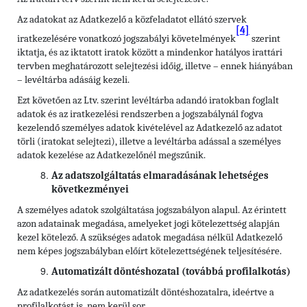
Az adatokat az Adatkezelő a közfeladatot ellátó szervek
[4]
iratkezelésére vonatkozó jogszabályi követelmények
szerint
iktatja, és az iktatott iratok között a mindenkor hatályos irattári
tervben meghatározott selejtezési időig, illetve – ennek hiányában
– levéltárba adásáig kezeli.
Ezt követően az Ltv. szerint levéltárba adandó iratokban foglalt
adatok és az iratkezelési rendszerben a jogszabálynál fogva
kezelendő személyes adatok kivételével az Adatkezelő az adatot
törli (iratokat selejtezi), illetve a levéltárba adással a személyes
adatok kezelése az Adatkezelőnél megszűnik.
Az adatszolgáltatás elmaradásának lehetséges
következményei
A személyes adatok szolgáltatása jogszabályon alapul. Az érintett
azon adatainak megadása, amelyeket jogi kötelezettség alapján
kezel kötelező. A szükséges adatok megadása nélkül Adatkezelő
nem képes jogszabályban előírt kötelezettségének teljesítésére.
Automatizált döntéshozatal (továbbá profilalkotás)
Az adatkezelés során automatizált döntéshozatalra, ideértve a
profilalkotást is, nem kerül sor.