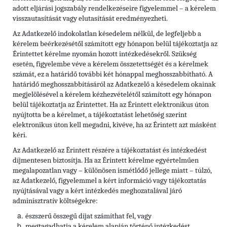
adott eljárási jogszabály rendelkezéseire figyelemmel – a kérelem
visszautasítását vagy elutasítását eredményezheti.
Az Adatkezelő indokolatlan késedelem nélkül, de legfeljebb a
kérelem beérkezésétől számított egy hónapon belül tájékoztatja az
Érintettet kérelme nyomán hozott intézkedésekről. Szükség
esetén, figyelembe véve a kérelem összetettségét és a kérelmek
számát, ez a határidő további két hónappal meghosszabbítható. A
határidő meghosszabbításáról az Adatkezelő a késedelem okainak
megjelölésével a kérelem kézhezvételétől számított egy hónapon
belül tájékoztatja az Érintettet. Ha az Érintett elektronikus úton
nyújtotta be a kérelmet, a tájékoztatást lehetőség szerint
elektronikus úton kell megadni, kivéve, ha az Érintett azt másként
kéri.
Az Adatkezelő az Érintett részére a tájékoztatást és intézkedést
díjmentesen biztosítja. Ha az Érintett kérelme egyértelműen
megalapozatlan vagy – különösen ismétlődő jellege miatt – túlzó,
az Adatkezelő, figyelemmel a kért információ vagy tájékoztatás
nyújtásával vagy a kért intézkedés meghozatalával járó
adminisztratív költségekre:
észszerű összegű díjat számíthat fel, vagy
megtagadhatja a kérelem alapján történő intézkedést.