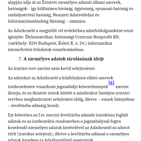
alapján adja át az Érintett személyes adatait állami szervek,
hatóságok - így különösen bíróság, ügyészség, nyomozó hatóság és
szabálysértési hatóság, Nemzeti Adatvédelmi és
Információszabadság Hatóság – számára.
Az Adatkezelő a megjelölt cél érdekében adatfeldolgozóként veszi
igénybe: Élelmiszerlánc-biztonsági Centrum Nonprofit Kft.
(székhely: 1024 Budapest, Keleti K. u. 24.) informatikai
üzemeltetési feladatok vonatkozásában.
A személyes adatok tárolásának ideje
Az irattári terv szerint nem kerül selejtezésre.
Az adatokat az Adatkezelő a közfeladatot ellátó szervek
[6]
iratkezelésére vonatkozó jogszabályi követelmények
szerint
iktatja, és az iktatott iratok között a mindenkor hatályos irattári
tervben meghatározott selejtezési időig, illetve – ennek hiányában
– levéltárba adásáig kezeli.
Ezt követően az Ltv. szerint levéltárba adandó iratokban foglalt
adatok és az iratkezelési rendszerben a jogszabálynál fogva
kezelendő személyes adatok kivételével az Adatkezelő az adatot
törli (iratokat selejtezi), illetve a levéltárba adással a személyes
adatok kezelése az Adatkezelőnél megszűnik.