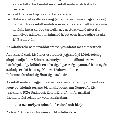
kapcsolattartás keretében az Adatkezelő adatokat ad át
részére.
elektronikus kapcsolattartás keretében.
Hatáskörrel és illetékességgel rendelkező más magyarországi
hatóság: ha az Adatkezelőhöz érkezett kérelem elbírálása más
hatóság hatáskörébe tartozik, úgy az Adatkezelő átteszi a
személyes adatokat tartalmazó ügyet ezen hatósághoz az Ákr.
17. §-a alapján.
Az Adatkezelő nem továbbít személyes adatot más címzettnek.
Adatkezelő csak kivételes esetben és jogszabályi kötelezettség
alapján adja át az Érintett személyes adatait állami szervek,
hatóságok - így különösen bíróság, ügyészség, nyomozó hatóság és
szabálysértési hatóság, Nemzeti Adatvédelmi és
Információszabadság Hatóság – számára.
Az Adatkezelő a megjelölt cél érdekében adatfeldolgozóként veszi
igénybe: Élelmiszerlánc-biztonsági Centrum Nonprofit Kft.
(székhely: 1024 Budapest, Keleti K. u. 24.) informatikai
üzemeltetési feladatok vonatkozásában.
A személyes adatok tárolásának ideje
Az irattári terv szerint nem kerül selejtezésre.