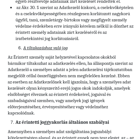
egyéb résztvevője adatainak zárt kezelését rendelték el.
az Ákr. 30. § szerint az Adatkezelő kiskorú, a cselekvőképtelen
és a cselekvőképességében részlegesen korlátozott nagykorú
ügyfél, tanú, szemletárgy-birtokos vagy megfigyelt személy
védelme érdekében erre irányuló kérelem nélkül is dönthet az
érintett személy adatainak zárt kezeléséről és az
iratbetekintési jog korlátozásáról.
A tiltakozáshoz való jog
Az Érintett személy saját helyzetével kapcsolatos okokból
bármikor tiltakozhat az adatkezelés ellen, ha álláspontja szerint az
Adatkezelő a személyes adatát a jelen adatkezelési tájékoztatóban
megjelölt céllal összefüggésben nem megfelelően kezelné. Ebben
az esetben az Adatkezelőnek kell igazolnia, hogy a személyes adat
kezelését olyan kényszerítő erejű jogos okok indokolják, amelyek
elsőbbséget élveznek az érintett érdekeivel, jogaival és
szabadságaival szemben, vagy amelyek jogi igények
előterjesztéséhez, érvényesítéséhez vagy védelméhez
kapcsolódnak.
Az érintetti joggyakorlás általános szabályai
Amennyiben a személyes adat szolgáltatása jogszabályi
kötelezettségen alapul, és az érintett ennek nem tesz eleget, az – az