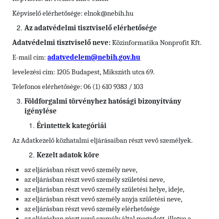
Képviselő elérhetősége: elnok@nebih.hu
Az adatvédelmi tisztviselő elérhetősége
Adatvédelmi tisztviselő neve:
Közinformatika Nonprofit Kft.
E-mail cím:
adatvedelem@nebih.gov.hu
levelezési cím: 1205 Budapest, Mikszáth utca 69.
Telefonos elérhetősége: 06 (1) 610 9383 / 103
Földforgalmi törvényhez hatósági bizonyítvány
igénylése
Érintettek kategóriái
Az Adatkezelő közhatalmi eljárásaiban részt vevő személyek.
Kezelt adatok köre
az eljárásban részt vevő személy neve,
az eljárásban részt vevő személy születési neve,
az eljárásban részt vevő személy születési helye, ideje,
az eljárásban részt vevő személy anyja születési neve,
az eljárásban részt vevő személy elérhetősége
az eljárásban részt vevő személy által megadott, illetve a