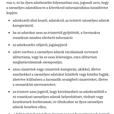
van-e, és ha ilyen adatkezelés folyamatban van, jogosult arra, hogy
a személyes adatokhoz és a következő információkhoz hozzáférést
kapjon:
adatkezelő által kezelt, adatokról, az érintett személyes adatok
kategóriáiról,
ha az adatokat nem az érintettől gyűjtötték, a forrásukra
vonatkozó minden elérhető információ
az adatkezelés céljáról, jogalapjáról
adott esetben a személyes adatok tárolásának tervezett
időtartama, vagy ha ez nem lehetséges, ezen időtartam
meghatározásának szempontjai;
azon címzettek vagy címzettek kategóriái, akikkel, illetve
amelyekkel a személyes adatokat közölték vagy közölni fogják,
ideértve különösen a harmadik országbeli címzetteket, illetve
a nemzetközi szervezeteket;
az érintett azon jogáról, hogy kérelmezheti az adatkezelőtől a
rá vonatkozó személyes adatok helyesbítését, törlését vagy
kezelésének korlátozását, és tiltakozhat az ilyen személyes
adatok kezelése ellen,