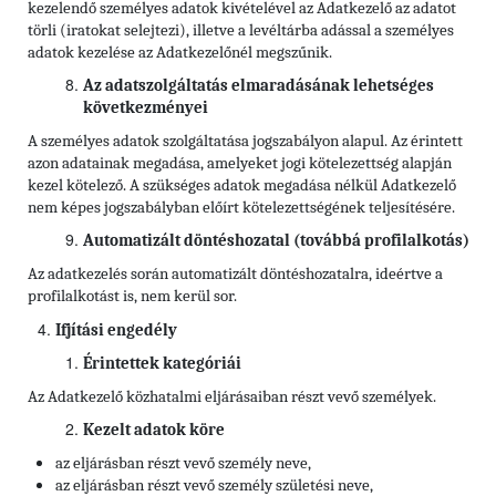
kezelendő személyes adatok kivételével az Adatkezelő az adatot
törli (iratokat selejtezi), illetve a levéltárba adással a személyes
adatok kezelése az Adatkezelőnél megszűnik.
Az adatszolgáltatás elmaradásának lehetséges
következményei
A személyes adatok szolgáltatása jogszabályon alapul. Az érintett
azon adatainak megadása, amelyeket jogi kötelezettség alapján
kezel kötelező. A szükséges adatok megadása nélkül Adatkezelő
nem képes jogszabályban előírt kötelezettségének teljesítésére.
Automatizált döntéshozatal (továbbá profilalkotás)
Az adatkezelés során automatizált döntéshozatalra, ideértve a
profilalkotást is, nem kerül sor.
Ifjítási engedély
Érintettek kategóriái
Az Adatkezelő közhatalmi eljárásaiban részt vevő személyek.
Kezelt adatok köre
az eljárásban részt vevő személy neve,
az eljárásban részt vevő személy születési neve,