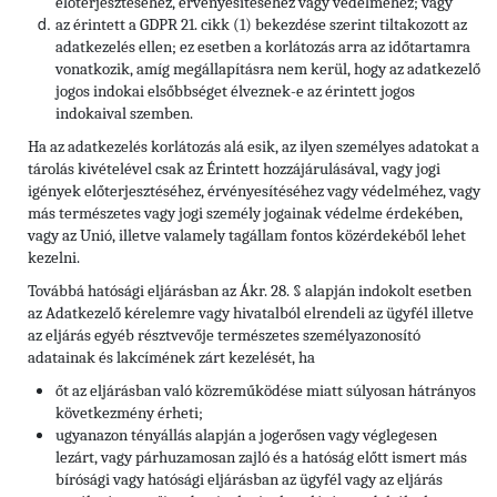
előterjesztéséhez, érvényesítéséhez vagy védelméhez; vagy
az érintett a GDPR 21. cikk (1) bekezdése szerint tiltakozott az
adatkezelés ellen; ez esetben a korlátozás arra az időtartamra
vonatkozik, amíg megállapításra nem kerül, hogy az adatkezelő
jogos indokai elsőbbséget élveznek-e az érintett jogos
indokaival szemben.
Ha az adatkezelés korlátozás alá esik, az ilyen személyes adatokat a
tárolás kivételével csak az Érintett hozzájárulásával, vagy jogi
igények előterjesztéséhez, érvényesítéséhez vagy védelméhez, vagy
más természetes vagy jogi személy jogainak védelme érdekében,
vagy az Unió, illetve valamely tagállam fontos közérdekéből lehet
kezelni.
Továbbá hatósági eljárásban az Ákr. 28. § alapján indokolt esetben
az Adatkezelő kérelemre vagy hivatalból elrendeli az ügyfél illetve
az eljárás egyéb résztvevője természetes személyazonosító
adatainak és lakcímének zárt kezelését, ha
őt az eljárásban való közreműködése miatt súlyosan hátrányos
következmény érheti;
ugyanazon tényállás alapján a jogerősen vagy véglegesen
lezárt, vagy párhuzamosan zajló és a hatóság előtt ismert más
bírósági vagy hatósági eljárásban az ügyfél vagy az eljárás