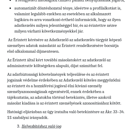
a felügyeleti hatósághoz címzett panasz benyújtásának jogáról,
automatizált döntéshozatal ténye, ideértve a profilalkotást is,
valamint legalább ezekben az esetekben az alkalmazott
logikára és arra vonatkozó érthető információk, hogy az ilyen
adatkezelés milyen jelentőséggel bír, és az érintettre nézve
milyen várható következményekkel jár.
Az Érintett kérésére az Adatkezelő az adatkezelés tárgyát képező
személyes adatok másolatát az Érintett rendelkezésére bocsátja
első alkalommal díjmentesen.
Az Érintett által kért további másolatokért az adatkezelő az
adminisztratív költségeken alapuló, díjat számíthat fel.
Az adatbiztonsági követelmények teljesülése és az érintett
jogainak védelme érdekében az Adatkezelő köteles meggyőződni
az érintett és a hozzáférési jogával élni kívánó személy
személyazonosságának egyezéséről, ennek érdekében a
tájékoztatás, az adatokba történő betekintés, illetve azokról
másolat kiadása is az érintett személyének azonosításához kötött.
Hatósági eljárásban az ügy irataiba való betekintésre az Ákr. 33–34.
§§ szabályai irányadók.
Helyesbítéshez való jog