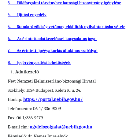
3.
Földforgalmi törvényhez hatósági bizonyítvány igénylése
4.
Ifjítási engedély
5.
Standard zöldség vetőmag-előállítók nyilvántartásba vétele
6.
Az érintett adatkezeléssel kapcsolatos jogai
7.
Az érintetti joggyakorlás általános szabályai
8.
Jogérvényesítési lehetőségek
Adatkezelő
Név: Nemzeti Élelmiszerlánc-biztonsági Hivatal
Székhely: 1024 Budapest, Keleti K. u. 24.
Honlap:
https://portal.nebih.gov.hu/
Telefonszám: 06-1/ 336-9009
Fax: 06-1/336-9479
E-mail cím:
ugyfelszolgalat@nebih.gov.hu
Képviselő: dr. Nemes Imre elnök