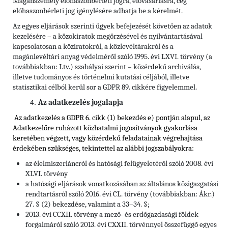
Magánszemély előhaszonbérleti jogra, elővásárlásra, cég
előhaszonbérleti jog igénylésére adhatja be a kérelmét.
Az egyes eljárások szerinti ügyek befejezését követően az adatok
kezelésére – a közokiratok megőrzésével és nyilvántartásával
kapcsolatosan a köziratokról, a közlevéltárakról és a
magánlevéltári anyag védelméről szóló 1995. évi LXVI. törvény (a
továbbiakban: Ltv.) szabályai szerint – közérdekű archiválás,
illetve tudományos és történelmi kutatási céljából, illetve
statisztikai célból kerül sor a GDPR 89. cikkére figyelemmel.
Az adatkezelés jogalapja
Az adatkezelés a GDPR 6. cikk (1) bekezdés e) pontján alapul, az
Adatkezelőre ruházott közhatalmi jogosítványok gyakorlása
keretében végzett, vagy közérdekű feladatainak végrehajtása
érdekében szükséges, tekintettel
az alábbi jogszabályokra:
az élelmiszerláncról és hatósági felügyeletéről szóló 2008. évi
XLVI. törvény
a hatósági eljárások vonatkozásában az általános közigazgatási
rendtartásról szóló 2016. évi CL. törvény (továbbiakban: Ákr.)
27. § (2) bekezdése, valamint a 33–34. §;
2013. évi CCXII. törvény a mező- és erdőgazdasági földek
forgalmáról szóló 2013. évi CXXII. törvénnyel összefüggő egyes