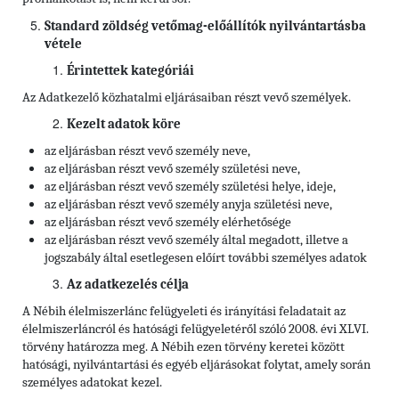
Standard zöldség vetőmag-előállítók nyilvántartásba
vétele
Érintettek kategóriái
Az Adatkezelő közhatalmi eljárásaiban részt vevő személyek.
Kezelt adatok köre
az eljárásban részt vevő személy neve,
az eljárásban részt vevő személy születési neve,
az eljárásban részt vevő személy születési helye, ideje,
az eljárásban részt vevő személy anyja születési neve,
az eljárásban részt vevő személy elérhetősége
az eljárásban részt vevő személy által megadott, illetve a
jogszabály által esetlegesen előírt további személyes adatok
Az adatkezelés célja
A Nébih élelmiszerlánc felügyeleti és irányítási feladatait az
élelmiszerláncról és hatósági felügyeletéről szóló 2008. évi XLVI.
törvény határozza meg. A Nébih ezen törvény keretei között
hatósági, nyilvántartási és egyéb eljárásokat folytat, amely során
személyes adatokat kezel.