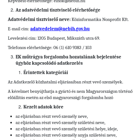
Képviselő elérhetősége: elnok@nebih.hu
Az adatvédelmi tisztviselő elérhetősége
Adatvédelmi tisztviselő neve:
Közinformatika Nonprofit Kft.
E-mail cím:
adatvedelem@nebih.gov.hu
Levelezési cím: 1205 Budapest, Mikszáth utca 69.
Telefonos elérhetősége: 06 (1) 610 9383 / 103
EK műtrágya forgalomba hozatalának bejelentése
ügyhöz kapcsolódó adatkezelés
Érintettek kategóriái
Az Adatkezelő közhatalmi eljárásaiban részt vevő személyek.
A kérelmet benyújthatja a gyártó és nem Magyarországon történő
előállítás esetén az első magyarországi forgalomba hozó
Kezelt adatok köre
az eljárásban részt vevő személy neve,
az eljárásban részt vevő személy születési neve,
az eljárásban részt vevő személy születési helye, ideje,
az eljárásban részt vevő személy anyja születési neve,