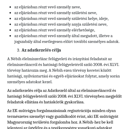
az eljárásban részt vevő személy neve,
az eljárásban részt vevő személy születési neve,
az eljárásban részt vevő személy születési helye, ideje,
az eljárásban részt vevő személy anyja születési neve,
az eljárásban részt vevő személy elérhetősége,
az eljárásban részt vevő személy által megadott, illetve a
jogszabály által esetlegesen előírt további személyes adatok.
Az adatkezelés célja
A Nébih élelmiszerlánc felügyeleti és irányítási feladatait az
élelmiszerláncról és hatósági felügyeletéről szóló 2008. évi XLVI.
törvény határozza meg. A Nébih ezen törvény keretei között
hatósági, nyilvántartási és egyéb eljárásokat folytat, amely során
személyes adatokat kezel.
Az adatkezelés célja az Adatkezelő által az élelmiszerláncról és
hatósági felügyeletéről szóló 2008. évi XLVI. törvényben megjelölt
feladatok ellátása és hatáskörök gyakorlása.
Az EK-műtrágya forgalmazásának regisztrációja minden olyan
természetes személyt vagy gazdálkodót érint, aki EK-műtrágyát
Magyarország területén forgalomba hoz. A Nébih-hez be kell
jelenteni az ügyfélre és a tevékenységre vonatkozó adatokat