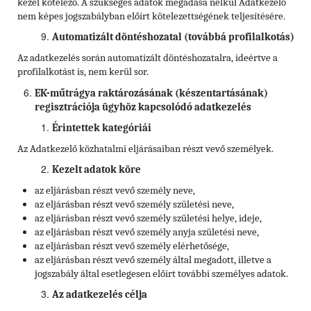
kezel kötelező. A szükséges adatok megadása nélkül Adatkezelő
nem képes jogszabályban előírt kötelezettségének teljesítésére.
Automatizált döntéshozatal (továbbá profilalkotás)
Az adatkezelés során automatizált döntéshozatalra, ideértve a
profilalkotást is, nem kerül sor.
EK-műtrágya raktározásának (készentartásának)
regisztrációja ügyhöz kapcsolódó adatkezelés
Érintettek kategóriái
Az Adatkezelő közhatalmi eljárásaiban részt vevő személyek.
Kezelt adatok köre
az eljárásban részt vevő személy neve,
az eljárásban részt vevő személy születési neve,
az eljárásban részt vevő személy születési helye, ideje,
az eljárásban részt vevő személy anyja születési neve,
az eljárásban részt vevő személy elérhetősége,
az eljárásban részt vevő személy által megadott, illetve a
jogszabály által esetlegesen előírt további személyes adatok.
Az adatkezelés célja