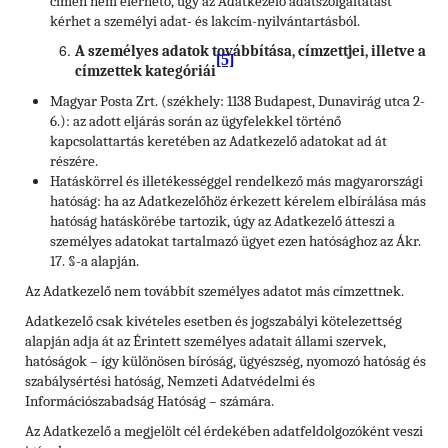
címén nem elérhető, úgy az Adatkezelő adatszolgáltatást
kérhet a személyi adat- és lakcím-nyilvántartásból.
A személyes adatok továbbítása, címzettjei, illetve a
[5]
címzettek kategóriái
Magyar Posta Zrt. (székhely: 1138 Budapest, Dunavirág utca 2-
6.): az adott eljárás során az ügyfelekkel történő
kapcsolattartás keretében az Adatkezelő adatokat ad át
részére.
Hatáskörrel és illetékességgel rendelkező más magyarországi
hatóság: ha az Adatkezelőhöz érkezett kérelem elbírálása más
hatóság hatáskörébe tartozik, úgy az Adatkezelő átteszi a
személyes adatokat tartalmazó ügyet ezen hatósághoz az Ákr.
17. §-a alapján.
Az Adatkezelő nem továbbít személyes adatot más címzettnek.
Adatkezelő csak kivételes esetben és jogszabályi kötelezettség
alapján adja át az Érintett személyes adatait állami szervek,
hatóságok – így különösen bíróság, ügyészség, nyomozó hatóság és
szabálysértési hatóság, Nemzeti Adatvédelmi és
Információszabadság Hatóság – számára.
Az Adatkezelő a megjelölt cél érdekében adatfeldolgozóként veszi