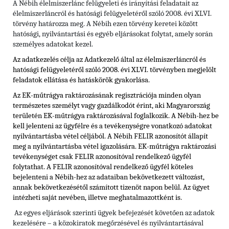
A Nébih élelmiszerlánc felügyeleti és irányítási feladatait az
élelmiszerláncról és hatósági felügyeletéről szóló 2008. évi XLVI.
törvény határozza meg. A Nébih ezen törvény keretei között
hatósági, nyilvántartási és egyéb eljárásokat folytat, amely során
személyes adatokat kezel.
Az adatkezelés célja az Adatkezelő által az élelmiszerláncról és
hatósági felügyeletéről szóló 2008. évi XLVI. törvényben megjelölt
feladatok ellátása és hatáskörök gyakorlása.
Az EK-műtrágya raktározásának regisztrációja minden olyan
természetes személyt vagy gazdálkodót érint, aki Magyarország
területén EK-műtrágya raktározásával foglalkozik. A Nébih-hez be
kell jelenteni az ügyfélre és a tevékenységre vonatkozó adatokat
nyilvántartásba vétel céljából. A Nébih FELIR azonosítót állapít
meg a nyilvántartásba vétel igazolására. EK-műtrágya raktározási
tevékenységet csak FELIR azonosítóval rendelkező ügyfél
folytathat. A FELIR azonosítóval rendelkező ügyfél köteles
bejelenteni a Nébih-hez az adataiban bekövetkezett változást,
annak bekövetkezésétől számított tizenöt napon belül. Az ügyet
intézheti saját nevében, illetve meghatalmazottként is.
Az egyes eljárások szerinti ügyek befejezését követően az adatok
kezelésére – a közokiratok megőrzésével és nyilvántartásával