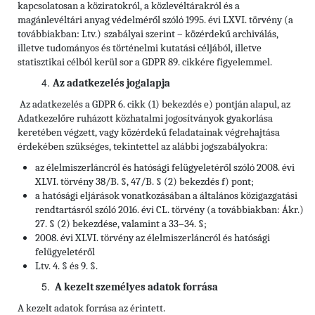
kapcsolatosan a köziratokról, a közlevéltárakról és a
magánlevéltári anyag védelméről szóló 1995. évi LXVI. törvény (a
továbbiakban: Ltv.)
szabályai szerint – közérdekű archiválás,
illetve tudományos és történelmi kutatási céljából, illetve
statisztikai célból kerül sor a GDPR 89. cikkére figyelemmel.
Az adatkezelés jogalapja
Az adatkezelés a GDPR 6. cikk (1) bekezdés e) pontján alapul, az
Adatkezelőre ruházott közhatalmi jogosítványok gyakorlása
keretében végzett, vagy közérdekű feladatainak végrehajtása
érdekében szükséges, tekintettel az alábbi jogszabályokra:
az élelmiszerláncról és hatósági felügyeletéről szóló 2008. évi
XLVI. törvény 38/B. §, 47/B. § (2) bekezdés f) pont;
a hatósági eljárások vonatkozásában a általános közigazgatási
rendtartásról szóló 2016. évi CL. törvény (a továbbiakban: Ákr.)
27. § (2) bekezdése, valamint a 33–34. §;
2008. évi XLVI. törvény az élelmiszerláncról és hatósági
felügyeletéről
Ltv. 4. § és 9. §.
A kezelt személyes adatok forrása
A kezelt adatok forrása az érintett.