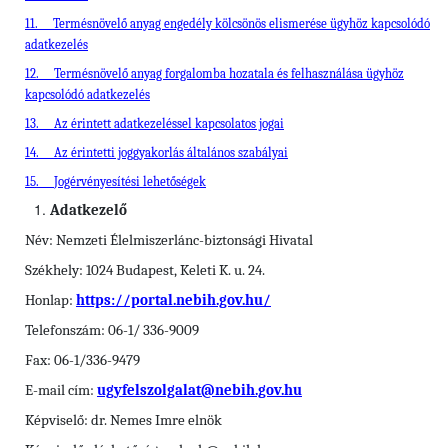
11.
Termésnövelő anyag engedély kölcsönös elismerése ügyhöz kapcsolódó
adatkezelés
12.
Termésnövelő anyag forgalomba hozatala és felhasználása ügyhöz
kapcsolódó adatkezelés
13.
Az érintett adatkezeléssel kapcsolatos jogai
14.
Az érintetti joggyakorlás általános szabályai
15.
Jogérvényesítési lehetőségek
Adatkezelő
Név: Nemzeti Élelmiszerlánc-biztonsági Hivatal
Székhely: 1024 Budapest, Keleti K. u. 24.
Honlap:
https://portal.nebih.gov.hu/
Telefonszám: 06-1/ 336-9009
Fax: 06-1/336-9479
E-mail cím:
ugyfelszolgalat@nebih.gov.hu
Képviselő: dr. Nemes Imre elnök