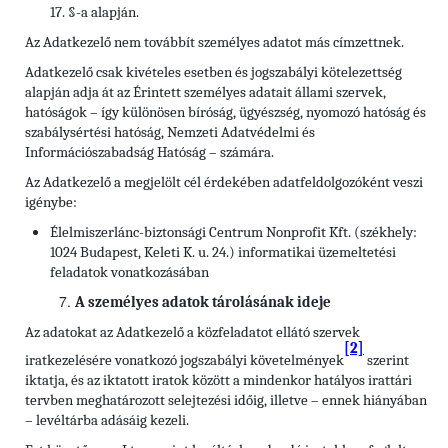
17. §-a alapján.
Az Adatkezelő nem továbbít személyes adatot más címzettnek.
Adatkezelő csak kivételes esetben és jogszabályi kötelezettség
alapján adja át az Érintett személyes adatait állami szervek,
hatóságok – így különösen bíróság, ügyészség, nyomozó hatóság és
szabálysértési hatóság, Nemzeti Adatvédelmi és
Információszabadság Hatóság – számára.
Az Adatkezelő a megjelölt cél érdekében adatfeldolgozóként veszi
igénybe:
Élelmiszerlánc-biztonsági Centrum Nonprofit Kft. (székhely:
1024 Budapest, Keleti K. u. 24.) informatikai üzemeltetési
feladatok vonatkozásában
A személyes adatok tárolásának ideje
Az adatokat az Adatkezelő a közfeladatot ellátó szervek
[2]
iratkezelésére vonatkozó jogszabályi követelmények
szerint
iktatja, és az iktatott iratok között a mindenkor hatályos irattári
tervben meghatározott selejtezési időig, illetve – ennek hiányában
– levéltárba adásáig kezeli.