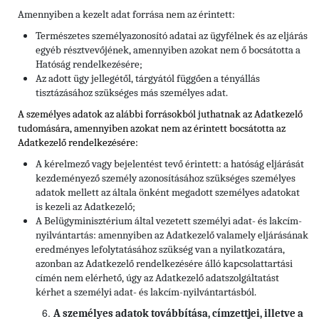
Amennyiben a kezelt adat forrása nem az érintett:
Természetes személyazonosító adatai az ügyfélnek és az eljárás
egyéb résztvevőjének, amennyiben azokat nem ő bocsátotta a
Hatóság rendelkezésére;
Az adott ügy jellegétől, tárgyától függően a tényállás
tisztázásához szükséges más személyes adat.
A személyes adatok az alábbi forrásokból juthatnak az Adatkezelő
tudomására, amennyiben azokat nem az érintett bocsátotta az
Adatkezelő rendelkezésére:
A kérelmező vagy bejelentést tevő érintett: a hatóság eljárását
kezdeményező személy azonosításához szükséges személyes
adatok mellett az általa önként megadott személyes adatokat
is kezeli az Adatkezelő;
A Belügyminisztérium által vezetett személyi adat- és lakcím-
nyilvántartás: amennyiben az Adatkezelő valamely eljárásának
eredményes lefolytatásához szükség van a nyilatkozatára,
azonban az Adatkezelő rendelkezésére álló kapcsolattartási
címén nem elérhető, úgy az Adatkezelő adatszolgáltatást
kérhet a személyi adat- és lakcím-nyilvántartásból.
A személyes adatok továbbítása, címzettjei, illetve a