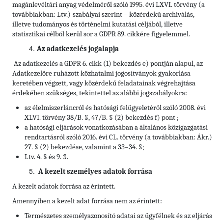
magánlevéltári anyag védelméről szóló 1995. évi LXVI. törvény (a
továbbiakban: Ltv.)
szabályai szerint – közérdekű archiválás,
illetve tudományos és történelmi kutatási céljából, illetve
statisztikai célból kerül sor a GDPR 89. cikkére figyelemmel.
Az adatkezelés jogalapja
Az adatkezelés a GDPR 6. cikk (1) bekezdés e) pontján alapul, az
Adatkezelőre ruházott közhatalmi jogosítványok gyakorlása
keretében végzett, vagy közérdekű feladatainak végrehajtása
érdekében szükséges, tekintettel az alábbi jogszabályokra:
az élelmiszerláncról és hatósági felügyeletéről szóló 2008. évi
XLVI. törvény 38/B. §, 47/B. § (2) bekezdés f) pont ;
a hatósági eljárások vonatkozásában a általános közigazgatási
rendtartásról szóló 2016. évi CL. törvény (a továbbiakban: Ákr.)
27. § (2) bekezdése, valamint a 33–34. §;
Ltv. 4. § és 9. §.
A kezelt személyes adatok forrása
A kezelt adatok forrása az érintett.
Amennyiben a kezelt adat forrása nem az érintett:
Természetes személyazonosító adatai az ügyfélnek és az eljárás