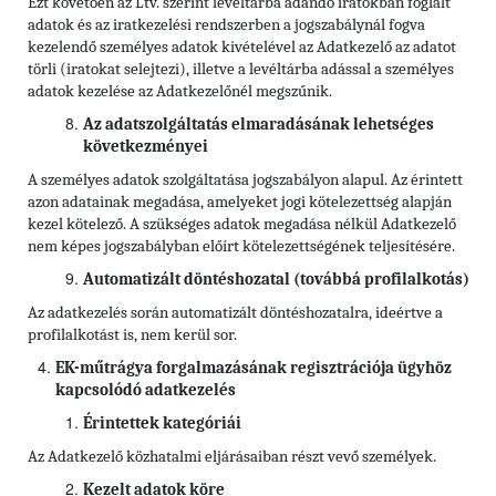
Ezt követően az Ltv. szerint levéltárba adandó iratokban foglalt
adatok és az iratkezelési rendszerben a jogszabálynál fogva
kezelendő személyes adatok kivételével az Adatkezelő az adatot
törli (iratokat selejtezi), illetve a levéltárba adással a személyes
adatok kezelése az Adatkezelőnél megszűnik.
Az adatszolgáltatás elmaradásának lehetséges
következményei
A személyes adatok szolgáltatása jogszabályon alapul. Az érintett
azon adatainak megadása, amelyeket jogi kötelezettség alapján
kezel kötelező. A szükséges adatok megadása nélkül Adatkezelő
nem képes jogszabályban előírt kötelezettségének teljesítésére.
Automatizált döntéshozatal (továbbá profilalkotás)
Az adatkezelés során automatizált döntéshozatalra, ideértve a
profilalkotást is, nem kerül sor.
EK-műtrágya forgalmazásának regisztrációja
ügyhöz
kapcsolódó adatkezelés
Érintettek kategóriái
Az Adatkezelő közhatalmi eljárásaiban részt vevő személyek.
Kezelt adatok köre