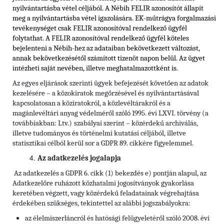
nyilvántartásba vétel céljából. A Nébih FELIR azonosítót állapít
meg a nyilvántartásba vétel igazolására. EK-műtrágya forgalmazási
tevékenységet csak FELIR azonosítóval rendelkező ügyfél
folytathat. A FELIR azonosítóval rendelkező ügyfél köteles
bejelenteni a Nébih-hez az adataiban bekövetkezett változást,
annak bekövetkezésétől számított tizenöt napon belül. Az ügyet
intézheti saját nevében, illetve meghatalmazottként is.
Az egyes eljárások szerinti ügyek befejezését követően az adatok
kezelésére – a közokiratok megőrzésével és nyilvántartásával
kapcsolatosan a köziratokról, a közlevéltárakról és a
magánlevéltári anyag védelméről szóló 1995. évi LXVI. törvény (a
továbbiakban: Ltv.)
szabályai szerint – közérdekű archiválás,
illetve tudományos és történelmi kutatási céljából, illetve
statisztikai célból kerül sor a GDPR 89. cikkére figyelemmel.
Az adatkezelés jogalapja
Az adatkezelés a GDPR 6. cikk (1) bekezdés e) pontján alapul, az
Adatkezelőre ruházott közhatalmi jogosítványok gyakorlása
keretében végzett, vagy közérdekű feladatainak végrehajtása
érdekében szükséges, tekintettel az alábbi jogszabályokra:
az élelmiszerláncról és hatósági felügyeletéről szóló 2008. évi