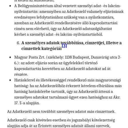
is kezeli az Adatkezelő;
A Belügyminisztérium által vezetett személyi adat- és lakcím-
nyilvántartás: amennyiben az Adatkezelő valamely eljárásának
eredményes lefolytatásához szükség van a nyilatkozatára,
azonban az Adatkezelő rendelkezésére álló kapcsolattartási
címén nem elérhető, úgy az Adatkezelő adatszolgáltatást
kérhet a személyi adat- és lakcím-nyilvántartásból.
A személyes adatok továbbítása, címzettjei, illetve a
[3]
címzettek kategóriái
Magyar Posta Zrt. (székhely: 1138 Budapest, Dunavirág utca 2-
6.): az adott eljárás során az ügyfelekkel történő
kapcsolattartás keretében az Adatkezelő adatokat ad át
részére.
Hatáskörrel és illetékességgel rendelkező más magyarországi
hatóság: ha az Adatkezelőhöz érkezett kérelem elbírálása más
hatóság hatáskörébe tartozik, úgy az Adatkezelő átteszi a
személyes adatokat tartalmazó ügyet ezen hatósághoz az Ákr.
17. §-a alapján.
Az Adatkezelő nem továbbít személyes adatot más címzettnek.
Adatkezelő csak kivételes esetben és jogszabályi kötelezettség
alapján adja át az Érintett személyes adatait állami szervek,