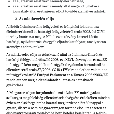
az eljárásban részt vevő személy elérhetősége,
az eljárásban részt vevő személy által megadott, illetve a
jogszabály által esetlegesen előírt további személyes adatok.
Az adatkezelés célja
A Nébih élelmiszerlánc felügyeleti és irányítási feladatait az
élelmiszerláncról és hatósági felügyeletéről szóló 2008. évi XLVI.
törvény határozza meg. A Nébih ezen törvény keretei között
hatósági, nyilvántartási és egyéb eljárásokat folytat, amely során
személyes adatokat kezel.
Az adatkezelés célja az Adatkezelő által az élelmiszerláncról és
hatósági felügyeletéről szóló 2008. évi XLVI. törvényben és
az „EK-
műtrágya”-ként megjelölt műtrágyák forgalomba hozataláról és
ellenőrzéséről
szóló
37/2006. (V. 18.) FVM rendeletben valamint a
műtrágyákról szóló Európai Parlament és a Tanács 2003/2003/EK
rendeletében
megjelölt feladatok ellátása és hatáskörök
gyakorlása.
A Magyarországon forgalomba hozni kívánt EK-műtrágyákat a
szükséges megfelelőség-ellenőrzések elvégzése érdekében minden
évben az első forgalomba hozatal megkezdése előtt 30 nappal a
gyártó, illetve a nem Magyarországon történő előállítás esetén az
első magyarországi forgalomba hozó köteles bejelenteni a Nébih-