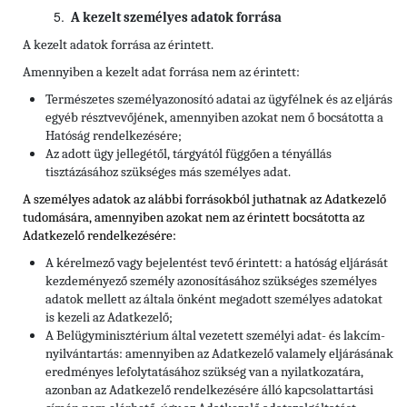
A kezelt személyes adatok forrása
A kezelt adatok forrása az érintett.
Amennyiben a kezelt adat forrása nem az érintett:
Természetes személyazonosító adatai az ügyfélnek és az eljárás
egyéb résztvevőjének, amennyiben azokat nem ő bocsátotta a
Hatóság rendelkezésére;
Az adott ügy jellegétől, tárgyától függően a tényállás
tisztázásához szükséges más személyes adat.
A személyes adatok az alábbi forrásokból juthatnak az Adatkezelő
tudomására, amennyiben azokat nem az érintett bocsátotta az
Adatkezelő rendelkezésére:
A kérelmező vagy bejelentést tevő érintett: a hatóság eljárását
kezdeményező személy azonosításához szükséges személyes
adatok mellett az általa önként megadott személyes adatokat
is kezeli az Adatkezelő;
A Belügyminisztérium által vezetett személyi adat- és lakcím-
nyilvántartás: amennyiben az Adatkezelő valamely eljárásának
eredményes lefolytatásához szükség van a nyilatkozatára,
azonban az Adatkezelő rendelkezésére álló kapcsolattartási