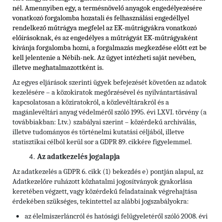
nél. Amennyiben egy, a termésnövelő anyagok engedélyezésére
vonatkozó forgalomba hozatali és felhasználási engedéllyel
rendelkező műtrágya megfelel az EK-műtrágyákra vonatkozó
előírásoknak, és az engedélyes a műtrágyát EK-műtrágyaként
kívánja forgalomba hozni, a forgalmazás megkezdése előtt ezt be
kell jelentenie a Nébih-nek. Az ügyet intézheti saját nevében,
illetve meghatalmazottként is.
Az egyes eljárások szerinti ügyek befejezését követően az adatok
kezelésére – a közokiratok megőrzésével és nyilvántartásával
kapcsolatosan a köziratokról, a közlevéltárakról és a
magánlevéltári anyag védelméről szóló 1995. évi LXVI. törvény (a
továbbiakban: Ltv.)
szabályai szerint – közérdekű archiválás,
illetve tudományos és történelmi kutatási céljából, illetve
statisztikai célból kerül sor a GDPR 89. cikkére figyelemmel.
Az adatkezelés jogalapja
Az adatkezelés a GDPR 6. cikk (1) bekezdés e) pontján alapul, az
Adatkezelőre ruházott közhatalmi jogosítványok gyakorlása
keretében végzett, vagy közérdekű feladatainak végrehajtása
érdekében szükséges, tekintettel az alábbi jogszabályokra:
az élelmiszerláncról és hatósági felügyeletéről szóló 2008. évi