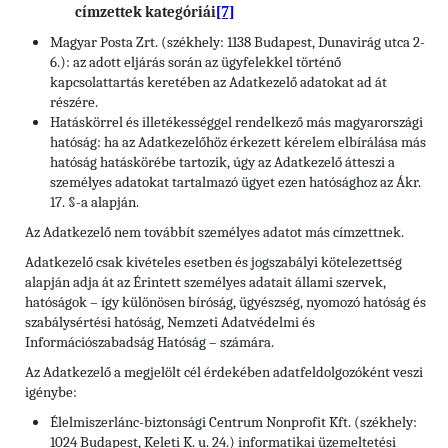
[7]
címzettek kategóriái
Magyar Posta Zrt. (székhely: 1138 Budapest, Dunavirág utca 2-
6.): az adott eljárás során az ügyfelekkel történő
kapcsolattartás keretében az Adatkezelő adatokat ad át
részére.
Hatáskörrel és illetékességgel rendelkező más magyarországi
hatóság: ha az Adatkezelőhöz érkezett kérelem elbírálása más
hatóság hatáskörébe tartozik, úgy az Adatkezelő átteszi a
személyes adatokat tartalmazó ügyet ezen hatósághoz az Ákr.
17. §-a alapján.
Az Adatkezelő nem továbbít személyes adatot más címzettnek.
Adatkezelő csak kivételes esetben és jogszabályi kötelezettség
alapján adja át az Érintett személyes adatait állami szervek,
hatóságok – így különösen bíróság, ügyészség, nyomozó hatóság és
szabálysértési hatóság, Nemzeti Adatvédelmi és
Információszabadság Hatóság – számára.
Az Adatkezelő a megjelölt cél érdekében adatfeldolgozóként veszi
igénybe:
Élelmiszerlánc-biztonsági Centrum Nonprofit Kft. (székhely:
1024 Budapest, Keleti K. u. 24.) informatikai üzemeltetési