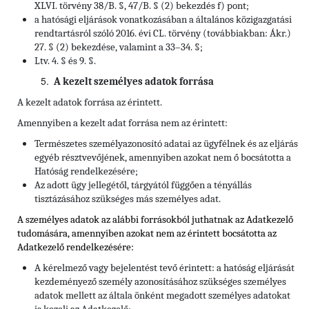
XLVI. törvény 38/B. §, 47/B. § (2) bekezdés f) pont;
a hatósági eljárások vonatkozásában a általános közigazgatási
rendtartásról szóló 2016. évi CL. törvény (továbbiakban: Ákr.)
27. § (2) bekezdése, valamint a 33–34. §;
Ltv. 4. § és 9. §.
A kezelt személyes adatok forrása
A kezelt adatok forrása az érintett.
Amennyiben a kezelt adat forrása nem az érintett:
Természetes személyazonosító adatai az ügyfélnek és az eljárás
egyéb résztvevőjének, amennyiben azokat nem ő bocsátotta a
Hatóság rendelkezésére;
Az adott ügy jellegétől, tárgyától függően a tényállás
tisztázásához szükséges más személyes adat.
A személyes adatok az alábbi forrásokból juthatnak az Adatkezelő
tudomására, amennyiben azokat nem az érintett bocsátotta az
Adatkezelő rendelkezésére:
A kérelmező vagy bejelentést tevő érintett: a hatóság eljárását
kezdeményező személy azonosításához szükséges személyes
adatok mellett az általa önként megadott személyes adatokat