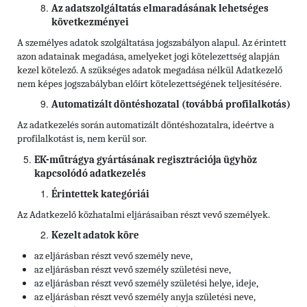
Az adatszolgáltatás elmaradásának lehetséges
következményei
A személyes adatok szolgáltatása jogszabályon alapul. Az érintett
azon adatainak megadása, amelyeket jogi kötelezettség alapján
kezel kötelező. A szükséges adatok megadása nélkül Adatkezelő
nem képes jogszabályban előírt kötelezettségének teljesítésére.
Automatizált döntéshozatal (továbbá profilalkotás)
Az adatkezelés során automatizált döntéshozatalra, ideértve a
profilalkotást is, nem kerül sor.
EK-műtrágya gyártásának regisztrációja ügyhöz
kapcsolódó adatkezelés
Érintettek kategóriái
Az Adatkezelő közhatalmi eljárásaiban részt vevő személyek.
Kezelt adatok köre
az eljárásban részt vevő személy neve,
az eljárásban részt vevő személy születési neve,
az eljárásban részt vevő személy születési helye, ideje,
az eljárásban részt vevő személy anyja születési neve,