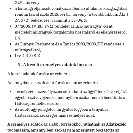
XLVI. törvény;
a hatósági eljárások vonatkozásában az általános közigazgatási
rendtartásról szóló 2016. évi CL. törvény (a továbbiakban: Ákr.)
27. § (2) bekezdése, valamint a 33–34. §;
37/2006. (V. 18.) FVM rendelet az „EK-műtrágya”-ként
megjelölt műtrágyák forgalomba hozataláról és ellenőrzéséről
1. §;
Az Európai Parlament és a Tanács 2003/2003/EK rendelete a
műtrágyákról;
Ltv. 4. § és 9. §.
A kezelt személyes adatok forrása
A kezelt adatok forrása az érintett.
Amennyiben a kezelt adat forrása nem az érintett:
Természetes személyazonosító adatai az ügyfélnek és az eljárás
egyéb résztvevőjének, amennyiben azokat nem ő bocsátotta a
Hatóság rendelkezésére;
Az adott ügy jellegétől, tárgyától függően a tényállás
tisztázásához szükséges más személyes adat.
A személyes adatok az alábbi forrásokból juthatnak az Adatkezelő
tudomására, amennyiben azokat nem az érintett bocsátotta az