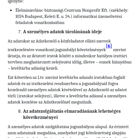
igénybe:
Élelmiszerlánc-biztonsági Centrum Nonprofit Kft. (székhely:
1024 Budapest, Keleti K. u. 24.) informatikai üzemeltetési
feladatok vonatkozásában
A személyes adatok tárolásának ideje
Az adatokat az Adatkezelő a közfeladatot ellátó szervek
[6]
iratkezelésére vonatkozó jogszabályi követelmények
szerint
iktatja, és az iktatott iratok között a mindenkor hatályos irattári
tervben meghatározott selejtezési időig, illetve – ennek hiányában
– levéltárba adásáig kezeli.
Ezt követően az Ltv. szerint levéltárba adandó iratokban foglalt
adatok és az iratkezelési rendszerben a jogszabálynál fogva
kezelendő személyes adatok kivételével az Adatkezelő az adatot
törli (iratokat selejtezi), illetve a levéltárba adással a személyes
adatok kezelése az Adatkezelőnél megszűnik.
Az adatszolgáltatás elmaradásának lehetséges
következményei
A személyes adatok szolgáltatása jogszabályon alapul. Az érintett
azon adatainak megadása, amelyeket jogi kötelezettség alapján