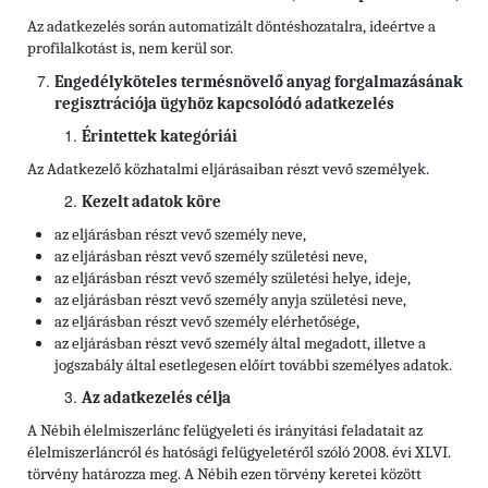
Az adatkezelés során automatizált döntéshozatalra, ideértve a
profilalkotást is, nem kerül sor.
Engedélyköteles termésnövelő anyag forgalmazásának
regisztrációja ügyhöz kapcsolódó adatkezelés
Érintettek kategóriái
Az Adatkezelő közhatalmi eljárásaiban részt vevő személyek.
Kezelt adatok köre
az eljárásban részt vevő személy neve,
az eljárásban részt vevő személy születési neve,
az eljárásban részt vevő személy születési helye, ideje,
az eljárásban részt vevő személy anyja születési neve,
az eljárásban részt vevő személy elérhetősége,
az eljárásban részt vevő személy által megadott, illetve a
jogszabály által esetlegesen előírt további személyes adatok.
Az adatkezelés célja
A Nébih élelmiszerlánc felügyeleti és irányítási feladatait az
élelmiszerláncról és hatósági felügyeletéről szóló 2008. évi XLVI.
törvény határozza meg. A Nébih ezen törvény keretei között