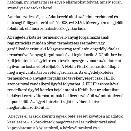
hatósági, nyilvántartási és egyéb eljárásokat folytat, amely során
személyes adatokat kezel.
Az adatkezelés célja az Adatkezelő által az élelmiszerláncról és
hatósági felügyeletéről szóló 2008. évi XLVI. törvényben megjelölt
feladatok ellátása és hatáskörök gyakorlása.
Az engedélyköteles termésnövelő anyag forgalmazásának
regisztrációja minden olyan természetes személyt vagy
gazdálkodót érint, aki Magyarország területén engedélyköteles
termésnövelő anyag forgalmazásával foglalkozik. A Nébih-hez be
kell jelenteni az ügyfélre és a tevékenységre vonatkozó adatokat
nyilvántartásba vétel céljából. A Nébih FELIR azonosítót állapít
meg a nyilvántartásba vétel igazolására. Az engedélyköteles
termésnövelő anyagot forgalmazó tevékenységet csak FELIR
azonosítóval rendelkező ügyfél folytathat. A FELIR azonosítóval
rendelkező ügyfél köteles bejelenteni a Nébih-hez az adataiban
bekövetkezett változást, annak bekövetkezésétől számított tizenöt
napon belül. Az ügyet intézheti saját nevében, illetve
meghatalmazottként is.
Az egyes eljárások szerinti ügyek befejezését követően az adatok
kezelésére – a közokiratok megőrzésével és nyilvántartásával
kapcsolatosan a köziratokról, a közlevéltárakról és a