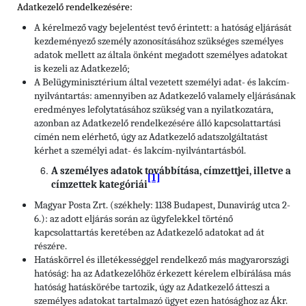
Adatkezelő rendelkezésére:
A kérelmező vagy bejelentést tevő érintett: a hatóság eljárását
kezdeményező személy azonosításához szükséges személyes
adatok mellett az általa önként megadott személyes adatokat
is kezeli az Adatkezelő;
A Belügyminisztérium által vezetett személyi adat- és lakcím-
nyilvántartás: amennyiben az Adatkezelő valamely eljárásának
eredményes lefolytatásához szükség van a nyilatkozatára,
azonban az Adatkezelő rendelkezésére álló kapcsolattartási
címén nem elérhető, úgy az Adatkezelő adatszolgáltatást
kérhet a személyi adat- és lakcím-nyilvántartásból.
A személyes adatok továbbítása, címzettjei, illetve a
[1]
címzettek kategóriái
Magyar Posta Zrt. (székhely: 1138 Budapest, Dunavirág utca 2-
6.): az adott eljárás során az ügyfelekkel történő
kapcsolattartás keretében az Adatkezelő adatokat ad át
részére.
Hatáskörrel és illetékességgel rendelkező más magyarországi
hatóság: ha az Adatkezelőhöz érkezett kérelem elbírálása más
hatóság hatáskörébe tartozik, úgy az Adatkezelő átteszi a
személyes adatokat tartalmazó ügyet ezen hatósághoz az Ákr.