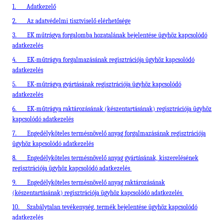
1.
Adatkezelő
2.
Az adatvédelmi tisztviselő elérhetősége
3.
EK műtrágya forgalomba hozatalának bejelentése ügyhöz kapcsolódó
adatkezelés
4.
EK-műtrágya forgalmazásának regisztrációja ügyhöz kapcsolódó
adatkezelés
5.
EK-műtrágya gyártásának regisztrációja ügyhöz kapcsolódó
adatkezelés
6.
EK-műtrágya raktározásának (készentartásának) regisztrációja ügyhöz
kapcsolódó adatkezelés
7.
Engedélyköteles termésnövelő anyag forgalmazásának regisztrációja
ügyhöz kapcsolódó adatkezelés
8.
Engedélyköteles termésnövelő anyag gyártásának, kiszerelésének
regisztrációja ügyhöz kapcsolódó adatkezelés
9.
Engedélyköteles termésnövelő anyag raktározásának
(készentartásának) regisztrációja ügyhöz kapcsolódó adatkezelés
10.
Szabálytalan tevékenység, termék bejelentése ügyhöz kapcsolódó
adatkezelés