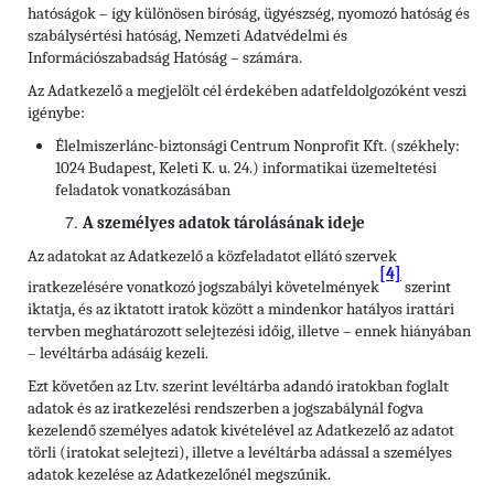
hatóságok – így különösen bíróság, ügyészség, nyomozó hatóság és
szabálysértési hatóság, Nemzeti Adatvédelmi és
Információszabadság Hatóság – számára.
Az Adatkezelő a megjelölt cél érdekében adatfeldolgozóként veszi
igénybe:
Élelmiszerlánc-biztonsági Centrum Nonprofit Kft. (székhely:
1024 Budapest, Keleti K. u. 24.) informatikai üzemeltetési
feladatok vonatkozásában
A személyes adatok tárolásának ideje
Az adatokat az Adatkezelő a közfeladatot ellátó szervek
[4]
iratkezelésére vonatkozó jogszabályi követelmények
szerint
iktatja, és az iktatott iratok között a mindenkor hatályos irattári
tervben meghatározott selejtezési időig, illetve – ennek hiányában
– levéltárba adásáig kezeli.
Ezt követően az Ltv. szerint levéltárba adandó iratokban foglalt
adatok és az iratkezelési rendszerben a jogszabálynál fogva
kezelendő személyes adatok kivételével az Adatkezelő az adatot
törli (iratokat selejtezi), illetve a levéltárba adással a személyes
adatok kezelése az Adatkezelőnél megszűnik.