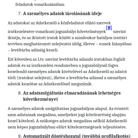
feladatok vonatkozásában
A személyes adatok tárolásának ideje
Az adatokat az Adatkezelő a közfeladatot ellátó szervek
[8]
iratkezelésére vonatkozó jogszabályi követelmények
szerint
iktatja, és az iktatott iratok között a mindenkor hatályos irattári
tervben meghatározott selejtezési időig, illetve – ennek hiányában
– levéltárba adásáig kezeli.
Ezt követően az Ltv. szerint levéltárba adandó iratokban foglalt
adatok és az iratkezelési rendszerben a jogszabálynál fogva
kezelendő személyes adatok kivételével az Adatkezelő az adatot
törli (iratokat selejtezi), illetve a levéltárba adással a személyes
adatok kezelése az Adatkezelőnél megszűnik.
Az adatszolgáltatás elmaradásának lehetséges
következményei
A személyes adatok szolgáltatása jogszabályon alapul. Az érintett
azon adatainak megadása, amelyeket jogi kötelezettség alapján
kezel kötelező. A szükséges adatok megadása nélkül Adatkezelő
nem képes jogszabályban előírt kötelezettségének teljesítésére.
Automatizált döntéshozatal (továbbá profilalkotás)