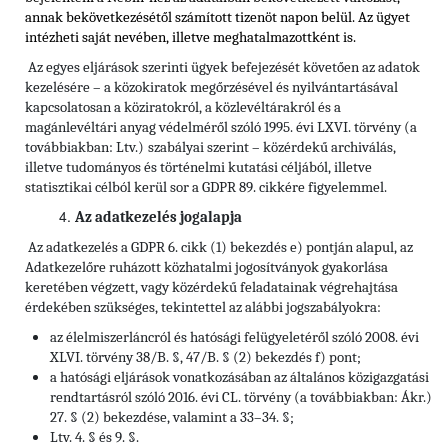
annak bekövetkezésétől számított tizenöt napon belül. Az ügyet
intézheti saját nevében, illetve meghatalmazottként is.
Az egyes eljárások szerinti ügyek befejezését követően az adatok
kezelésére – a közokiratok megőrzésével és nyilvántartásával
kapcsolatosan a köziratokról, a közlevéltárakról és a
magánlevéltári anyag védelméről szóló 1995. évi LXVI. törvény (a
továbbiakban: Ltv.)
szabályai szerint – közérdekű archiválás,
illetve tudományos és történelmi kutatási céljából, illetve
statisztikai célból kerül sor a GDPR 89. cikkére figyelemmel.
Az adatkezelés jogalapja
Az adatkezelés a GDPR 6. cikk (1) bekezdés e) pontján alapul, az
Adatkezelőre ruházott közhatalmi jogosítványok gyakorlása
keretében végzett, vagy közérdekű feladatainak végrehajtása
érdekében szükséges, tekintettel az alábbi jogszabályokra:
az élelmiszerláncról és hatósági felügyeletéről szóló 2008. évi
XLVI. törvény 38/B. §, 47/B. § (2) bekezdés f) pont;
a hatósági eljárások vonatkozásában az általános közigazgatási
rendtartásról szóló 2016. évi CL. törvény (a továbbiakban: Ákr.)
27. § (2) bekezdése, valamint a 33–34. §;
Ltv. 4. § és 9. §.