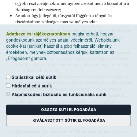
egyéb résztvevőjének, amennyiben azokat nem ő bocsátotta a
Hatóság rendelkezésére;
Az adott ügy jellegétől, tárgyától függően a tényállás
tisztázásához szükséges más személyes adat.
A személyes adatok az alábbi forrásokból juthatnak az Adatkezelő
Adatkezelési tájékoztatónkban
megismerheti, hogyan
tudomására, amennyiben azokat nem az érintett bocsátotta az
gondoskodunk személyes adatai védelméről. Weboldalunk
Adatkezelő rendelkezésére:
cookie-kat (sütiket) használ a jobb felhasználói élmény
érdekében, melynek biztosításához kérjük, kattintson az
A kérelmező vagy bejelentést tevő érintett: a hatóság eljárását
„Elfogadom” gombra.
kezdeményező személy azonosításához szükséges személyes
adatok mellett az általa önként megadott személyes adatokat
is kezeli az Adatkezelő;
Statisztikai célú sütik
A Belügyminisztérium által vezetett személyi adat- és lakcím-
nyilvántartás: amennyiben az Adatkezelő valamely eljárásának
Hirdetési célú sütik
eredményes lefolytatásához szükség van a nyilatkozatára,
Alapműködést biztosító és funkcionális sütik
azonban az Adatkezelő rendelkezésére álló kapcsolattartási
címén nem elérhető, úgy az Adatkezelő adatszolgáltatást
kérhet a személyi adat- és lakcím-nyilvántartásból.
ÖSSZES SÜTI ELFOGADÁSA
A személyes adatok továbbítása, címzettjei, illetve a
[9]
KIVÁLASZTOTT SÜTIK ELFOGADÁSA
címzettek kategóriái
Magyar Posta Zrt. (székhely: 1138 Budapest, Dunavirág utca 2-