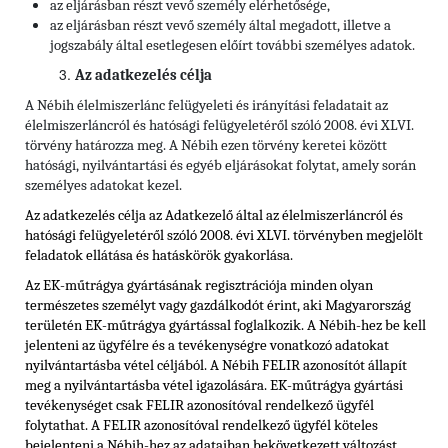
az eljárásban részt vevő személy elérhetősége,
az eljárásban részt vevő személy által megadott, illetve a
jogszabály által esetlegesen előírt további személyes adatok.
Az adatkezelés célja
A Nébih élelmiszerlánc felügyeleti és irányítási feladatait az
élelmiszerláncról és hatósági felügyeletéről szóló 2008. évi XLVI.
törvény határozza meg. A Nébih ezen törvény keretei között
hatósági, nyilvántartási és egyéb eljárásokat folytat, amely során
személyes adatokat kezel.
Az adatkezelés célja az Adatkezelő által az élelmiszerláncról és
hatósági felügyeletéről szóló 2008. évi XLVI. törvényben megjelölt
feladatok ellátása és hatáskörök gyakorlása.
Az EK-műtrágya gyártásának regisztrációja minden olyan
természetes személyt vagy gazdálkodót érint, aki Magyarország
területén EK-műtrágya gyártással foglalkozik. A Nébih-hez be kell
jelenteni az ügyfélre és a tevékenységre vonatkozó adatokat
nyilvántartásba vétel céljából. A Nébih FELIR azonosítót állapít
meg a nyilvántartásba vétel igazolására. EK-műtrágya gyártási
tevékenységet csak FELIR azonosítóval rendelkező ügyfél
folytathat. A FELIR azonosítóval rendelkező ügyfél köteles
bejelenteni a Nébih-hez az adataiban bekövetkezett változást,