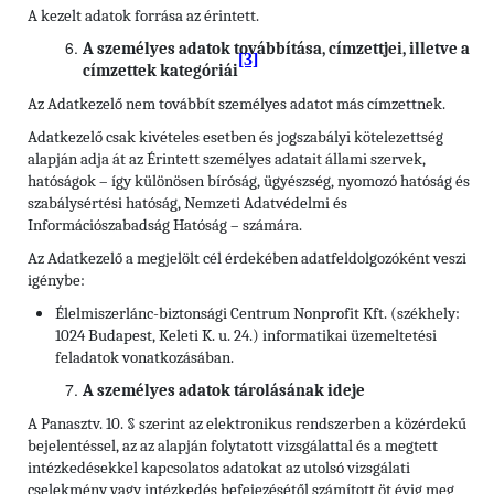
A kezelt adatok forrása az érintett.
A személyes adatok továbbítása, címzettjei, illetve a
[3]
címzettek kategóriái
Az Adatkezelő nem továbbít személyes adatot más címzettnek.
Adatkezelő csak kivételes esetben és jogszabályi kötelezettség
alapján adja át az Érintett személyes adatait állami szervek,
hatóságok – így különösen bíróság, ügyészség, nyomozó hatóság és
szabálysértési hatóság, Nemzeti Adatvédelmi és
Információszabadság Hatóság – számára.
Az Adatkezelő a megjelölt cél érdekében adatfeldolgozóként veszi
igénybe:
Élelmiszerlánc-biztonsági Centrum Nonprofit Kft. (székhely:
1024 Budapest, Keleti K. u. 24.) informatikai üzemeltetési
feladatok vonatkozásában.
A személyes adatok tárolásának ideje
A Panasztv. 10. § szerint az elektronikus rendszerben a közérdekű
bejelentéssel, az az alapján folytatott vizsgálattal és a megtett
intézkedésekkel kapcsolatos adatokat az utolsó vizsgálati
cselekmény vagy intézkedés befejezésétől számított öt évig meg