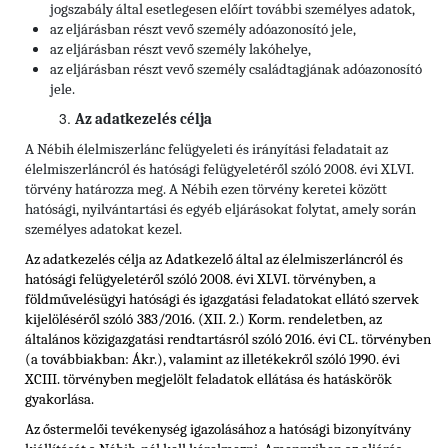
jogszabály által esetlegesen előírt további személyes adatok,
az eljárásban részt vevő személy adóazonosító jele,
az eljárásban részt vevő személy lakóhelye,
az eljárásban részt vevő személy családtagjának adóazonosító
jele.
Az adatkezelés célja
A Nébih élelmiszerlánc felügyeleti és irányítási feladatait az
élelmiszerláncról és hatósági felügyeletéről szóló 2008. évi XLVI.
törvény határozza meg. A Nébih ezen törvény keretei között
hatósági, nyilvántartási és egyéb eljárásokat folytat, amely során
személyes adatokat kezel.
Az adatkezelés célja az Adatkezelő által az élelmiszerláncról és
hatósági felügyeletéről szóló 2008. évi XLVI. törvényben,
a
földművelésügyi hatósági és igazgatási feladatokat ellátó szervek
kijelöléséről szóló
383/2016. (XII. 2.) Korm. rendeletben, az
általános közigazgatási rendtartásról szóló 2016. évi CL. törvényben
(a továbbiakban: Ákr.), valamint az illetékekről szóló 1990. évi
XCIII. törvényben
megjelölt feladatok ellátása és hatáskörök
gyakorlása.
Az őstermelői tevékenység igazolásához a hatósági bizonyítvány