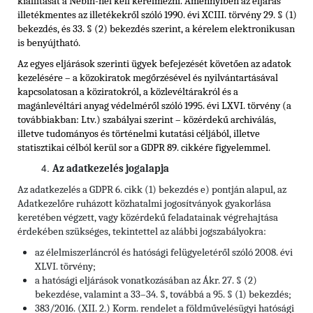
kiállítását a Nébih-nél kell kérelmezni. Amennyiben az eljárás
illetékmentes az illetékekről szóló 1990. évi XCIII. törvény 29. § (1)
bekezdés, és 33. § (2) bekezdés szerint, a kérelem elektronikusan
is benyújtható.
Az egyes eljárások szerinti ügyek befejezését követően az adatok
kezelésére – a közokiratok megőrzésével és nyilvántartásával
kapcsolatosan a köziratokról, a közlevéltárakról és a
magánlevéltári anyag védelméről szóló 1995. évi LXVI. törvény (a
továbbiakban: Ltv.) szabályai szerint – közérdekű archiválás,
illetve tudományos és történelmi kutatási céljából, illetve
statisztikai célból kerül sor a GDPR 89. cikkére figyelemmel.
Az adatkezelés jogalapja
Az adatkezelés a GDPR 6. cikk (1) bekezdés e) pontján alapul, az
Adatkezelőre ruházott közhatalmi jogosítványok gyakorlása
keretében végzett, vagy közérdekű feladatainak végrehajtása
érdekében szükséges, tekintettel az alábbi jogszabályokra:
az élelmiszerláncról és hatósági felügyeletéről szóló 2008. évi
XLVI. törvény;
a hatósági eljárások vonatkozásában az Ákr. 27. § (2)
bekezdése, valamint a 33–34. §, továbbá a 95. § (1) bekezdés;
383/2016. (XII. 2.) Korm. rendelet a földművelésügyi hatósági