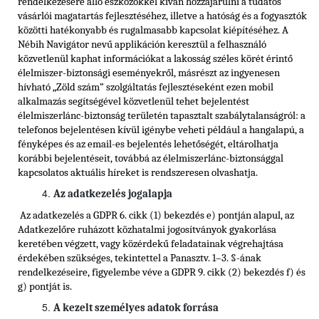
rendelkezésére álló eszközökkel kíván hozzájárulni a tudatos
vásárlói magatartás fejlesztéséhez, illetve a hatóság és a fogyasztók
közötti hatékonyabb és rugalmasabb kapcsolat kiépítéséhez. A
Nébih Navigátor nevű applikáción keresztül a felhasználó
közvetlenül kaphat információkat a lakosság széles körét érintő
élelmiszer-biztonsági eseményekről, másrészt az ingyenesen
hívható „Zöld szám” szolgáltatás fejlesztéseként ezen mobil
alkalmazás segítségével közvetlenül tehet bejelentést
élelmiszerlánc-biztonság területén tapasztalt szabálytalanságról: a
telefonos bejelentésen kívül igénybe veheti például a hangalapú, a
fényképes és az email-es bejelentés lehetőségét, eltárolhatja
korábbi bejelentéseit, továbbá az élelmiszerlánc-biztonsággal
kapcsolatos aktuális híreket is rendszeresen olvashatja.
Az adatkezelés jogalapja
Az adatkezelés a GDPR 6. cikk (1) bekezdés e) pontján alapul, az
Adatkezelőre ruházott közhatalmi jogosítványok gyakorlása
keretében végzett, vagy közérdekű feladatainak végrehajtása
érdekében szükséges, tekintettel a Panasztv. 1–3. §-ának
rendelkezéseire, figyelembe véve a GDPR 9. cikk (2) bekezdés f) és
g) pontját is.
A kezelt személyes adatok forrása