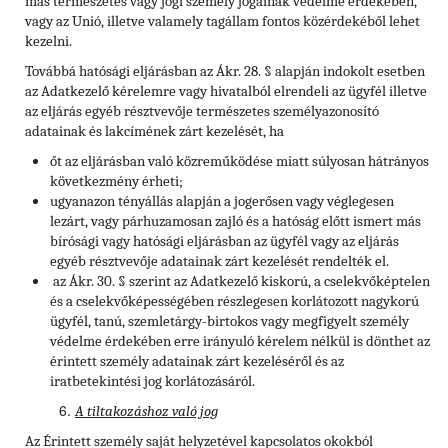
más természetes vagy jogi személy jogainak védelme érdekében,
vagy az Unió, illetve valamely tagállam fontos közérdekéből lehet
kezelni.
Továbbá hatósági eljárásban az Ákr. 28. § alapján indokolt esetben
az Adatkezelő kérelemre vagy hivatalból elrendeli az ügyfél illetve
az eljárás egyéb résztvevője természetes személyazonosító
adatainak és lakcímének zárt kezelését, ha
őt az eljárásban való közreműködése miatt súlyosan hátrányos
következmény érheti;
ugyanazon tényállás alapján a jogerősen vagy véglegesen
lezárt, vagy párhuzamosan zajló és a hatóság előtt ismert más
bírósági vagy hatósági eljárásban az ügyfél vagy az eljárás
egyéb résztvevője adatainak zárt kezelését rendelték el.
az Ákr. 30. § szerint az Adatkezelő kiskorú, a cselekvőképtelen
és a cselekvőképességében részlegesen korlátozott nagykorú
ügyfél, tanú, szemletárgy-birtokos vagy megfigyelt személy
védelme érdekében erre irányuló kérelem nélkül is dönthet az
érintett személy adatainak zárt kezeléséről és az
iratbetekintési jog korlátozásáról.
A tiltakozáshoz való jog
Az Érintett személy saját helyzetével kapcsolatos okokból