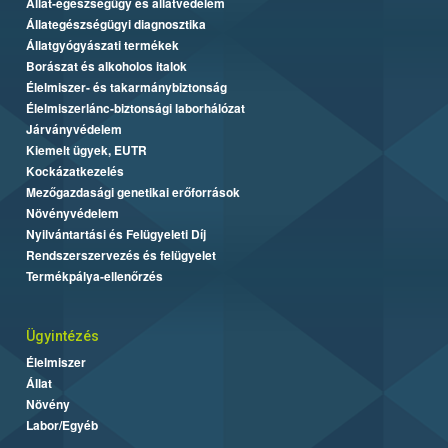
Állat-egészségügy és állatvédelem
Állategészségügyi diagnosztika
Állatgyógyászati termékek
Borászat és alkoholos italok
Élelmiszer- és takarmánybiztonság
Élelmiszerlánc-biztonsági laborhálózat
Járványvédelem
Kiemelt ügyek, EUTR
Kockázatkezelés
Mezőgazdasági genetikai erőforrások
Növényvédelem
Nyilvántartási és Felügyeleti Díj
Rendszerszervezés és felügyelet
Termékpálya-ellenőrzés
Ügyintézés
Élelmiszer
Állat
Növény
Labor/Egyéb