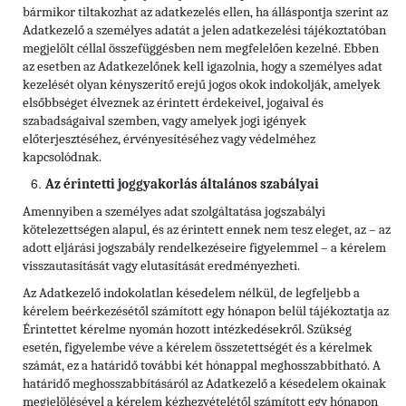
bármikor tiltakozhat az adatkezelés ellen, ha álláspontja szerint az
Adatkezelő a személyes adatát a jelen adatkezelési tájékoztatóban
megjelölt céllal összefüggésben nem megfelelően kezelné. Ebben
az esetben az Adatkezelőnek kell igazolnia, hogy a személyes adat
kezelését olyan kényszerítő erejű jogos okok indokolják, amelyek
elsőbbséget élveznek az érintett érdekeivel, jogaival és
szabadságaival szemben, vagy amelyek jogi igények
előterjesztéséhez, érvényesítéséhez vagy védelméhez
kapcsolódnak.
Az érintetti joggyakorlás általános szabályai
Amennyiben a személyes adat szolgáltatása jogszabályi
kötelezettségen alapul, és az érintett ennek nem tesz eleget, az – az
adott eljárási jogszabály rendelkezéseire figyelemmel – a kérelem
visszautasítását vagy elutasítását eredményezheti.
Az Adatkezelő indokolatlan késedelem nélkül, de legfeljebb a
kérelem beérkezésétől számított egy hónapon belül tájékoztatja az
Érintettet kérelme nyomán hozott intézkedésekről. Szükség
esetén, figyelembe véve a kérelem összetettségét és a kérelmek
számát, ez a határidő további két hónappal meghosszabbítható. A
határidő meghosszabbításáról az Adatkezelő a késedelem okainak
megjelölésével a kérelem kézhezvételétől számított egy hónapon