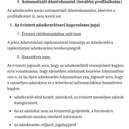
Automatizált döntéshozatal (továbbá profilalkotás)
Az adatkezelés során automatizált döntéshozatalra, ideértve a
profilalkotást is, nem kerül sor.
Az érintett adatkezeléssel kapcsolatos jogai
Érintett tájékoztatáshoz való joga
A jelen Adatvédelmi tájékoztatóval biztosítja az Adatkezelő a
tájékoztatást adatkezelési tevékenységről.
Hozzáférés joga:
Az érintett jogosult arra, hogy az adatkezelőtől visszajelzést kapjon
arra vonatkozóan, hogy személyes adatainak kezelése folyamatban
van-e, és ha ilyen adatkezelés folyamatban van, jogosult arra, hogy
a személyes adatokhoz és a következő információkhoz hozzáférést
kapjon:
adatkezelő által kezelt, adatokról, az érintett személyes adatok
kategóriáiról,
ha az adatokat nem az érintettől gyűjtötték, a forrásukra
vonatkozó minden elérhető információ
az adatkezelés céljáról, jogalapjáról