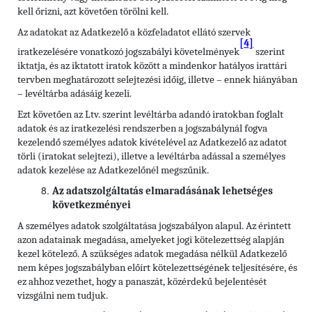
kell őrizni, azt követően törölni kell.
Az adatokat az Adatkezelő a közfeladatot ellátó szervek
[4]
iratkezelésére vonatkozó jogszabályi követelmények
szerint
iktatja, és az iktatott iratok között a mindenkor hatályos irattári
tervben meghatározott selejtezési időig, illetve – ennek hiányában
– levéltárba adásáig kezeli.
Ezt követően az Ltv. szerint levéltárba adandó iratokban foglalt
adatok és az iratkezelési rendszerben a jogszabálynál fogva
kezelendő személyes adatok kivételével az Adatkezelő az adatot
törli (iratokat selejtezi), illetve a levéltárba adással a személyes
adatok kezelése az Adatkezelőnél megszűnik.
Az adatszolgáltatás elmaradásának lehetséges
következményei
A személyes adatok szolgáltatása jogszabályon alapul. Az érintett
azon adatainak megadása, amelyeket jogi kötelezettség alapján
kezel kötelező. A szükséges adatok megadása nélkül Adatkezelő
nem képes jogszabályban előírt kötelezettségének teljesítésére, és
ez ahhoz vezethet, hogy a panaszát, közérdekű bejelentését
vizsgálni nem tudjuk.