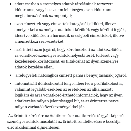
adott esetben a személyes adatok tárolásának tervezett
időtartama, vagy ha ez nem lehetséges, ezen időtartam
meghatározásának szempontjai;
azon címzettek vagy címzettek kategóriái, akikkel, illetve
amelyekkel a személyes adatokat közölték vagy közölni fogják,
ideértve különösen a harmadik országbeli címzetteket, illetve
a nemzetközi szervezeteket;
az érintett azon jogáról, hogy kérelmezheti az adatkezelőtől a
rá vonatkozó személyes adatok helyesbítését, törlését vagy
kezelésének korlátozását, és tiltakozhat az ilyen személyes
adatok kezelése ellen,
a felügyeleti hatósághoz címzett panasz benyújtásának jogáról,
automatizált döntéshozatal ténye, ideértve a profilalkotást is,
valamint legalább ezekben az esetekben az alkalmazott
logikára és arra vonatkozó érthető információk, hogy az ilyen
adatkezelés milyen jelentőséggel bír, és az érintettre nézve
milyen várható következményekkel jár.
Az Érintett kérésére az Adatkezelő az adatkezelés tárgyát képező
személyes adatok másolatát az Érintett rendelkezésére bocsátja
első alkalommal díjmentesen.