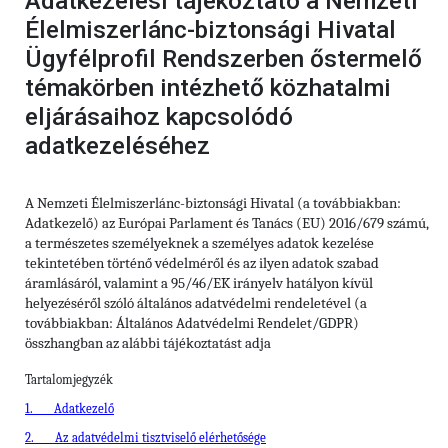
Adatkezelési tájékoztató a Nemzeti
Élelmiszerlánc-biztonsági Hivatal
Ügyfélprofil Rendszerben őstermelő
témakörben intézhető közhatalmi
eljárásaihoz kapcsolódó
adatkezeléséhez
A Nemzeti Élelmiszerlánc-biztonsági Hivatal (a továbbiakban:
Adatkezelő) az Európai Parlament és Tanács (EU) 2016/679 számú,
a természetes személyeknek a személyes adatok kezelése
tekintetében történő védelméről és az ilyen adatok szabad
áramlásáról, valamint a 95/46/EK irányelv hatályon kívül
helyezéséről szóló általános adatvédelmi rendeletével (a
továbbiakban: Általános Adatvédelmi Rendelet/GDPR)
összhangban az alábbi tájékoztatást adja
Tartalomjegyzék
1.
Adatkezelő
2.
Az adatvédelmi tisztviselő elérhetősége