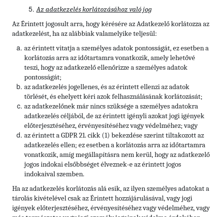
Az adatkezelés korlátozásához való jog
Az Érintett jogosult arra, hogy kérésére az Adatkezelő korlátozza az
adatkezelést, ha az alábbiak valamelyike teljesül:
az érintett vitatja a személyes adatok pontosságát, ez esetben a
korlátozás arra az időtartamra vonatkozik, amely lehetővé
teszi, hogy az adatkezelő ellenőrizze a személyes adatok
pontosságát;
az adatkezelés jogellenes, és az érintett ellenzi az adatok
törlését, és ehelyett kéri azok felhasználásának korlátozását;
az adatkezelőnek már nincs szüksége a személyes adatokra
adatkezelés céljából, de az érintett igényli azokat jogi igények
előterjesztéséhez, érvényesítéséhez vagy védelméhez; vagy
az érintett a GDPR 21. cikk (1) bekezdése szerint tiltakozott az
adatkezelés ellen; ez esetben a korlátozás arra az időtartamra
vonatkozik, amíg megállapításra nem kerül, hogy az adatkezelő
jogos indokai elsőbbséget élveznek-e az érintett jogos
indokaival szemben.
Ha az adatkezelés korlátozás alá esik, az ilyen személyes adatokat a
tárolás kivételével csak az Érintett hozzájárulásával, vagy jogi
igények előterjesztéséhez, érvényesítéséhez vagy védelméhez, vagy