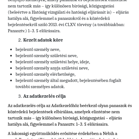
nem tartozik más – így különösen bírósági, közigazgatási
(beleértve a Hatóság vizsgálati és hatósági eljárásait is) – eljárás
hatálya alá, figyelemmel a panaszokról és a közérdekű
bejelentésekről szóló 2013. évi CLXV. törvény (a továbbiakban:
Panasztv.) 1–3. § előírásaira.
Kezelt adatok köre
bejelentő személy neve,
bejelentő személy születési neve,
bejelentő személy születési helye, ideje,
bejelentő személy anyja születési neve,
bejelentő személy elérhetősége,
bejelentő személy által megadott, bejelentésében foglalt
további személyes adatok.
Az adatkezelés célja
Az adatkezelés célja az Adatkezelőhöz beérkező olyan panaszok és
közérdekű bejelentések elbírálása, amelyek elintézése nem
tartozik más – így különösen bírósági, közigazgatási – eljárás
hatálya alá, figyelemmel a Panasztv. 1–3. § előírásaira.
A lakossági együttműködés erősítése érdekében a Nébih a