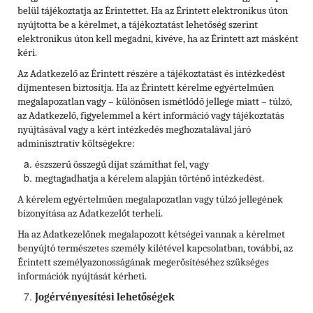
belül tájékoztatja az Érintettet. Ha az Érintett elektronikus úton
nyújtotta be a kérelmet, a tájékoztatást lehetőség szerint
elektronikus úton kell megadni, kivéve, ha az Érintett azt másként
kéri.
Az Adatkezelő az Érintett részére a tájékoztatást és intézkedést
díjmentesen biztosítja. Ha az Érintett kérelme egyértelműen
megalapozatlan vagy – különösen ismétlődő jellege miatt – túlzó,
az Adatkezelő, figyelemmel a kért információ vagy tájékoztatás
nyújtásával vagy a kért intézkedés meghozatalával járó
adminisztratív költségekre:
észszerű összegű díjat számíthat fel, vagy
megtagadhatja a kérelem alapján történő intézkedést.
A kérelem egyértelműen megalapozatlan vagy túlzó jellegének
bizonyítása az Adatkezelőt terheli.
Ha az Adatkezelőnek megalapozott kétségei vannak a kérelmet
benyújtó természetes személy kilétével kapcsolatban, további, az
Érintett személyazonosságának megerősítéséhez szükséges
információk nyújtását kérheti.
Jogérvényesítési lehetőségek