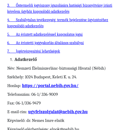
3.
Őstermelői jogviszony igazolására hatósági bizonyítvány iránti
kérelem ügyhöz kapcsolódó adatkezelés
4.
Szabálytalan tevékenység, termék bejelentése ügyintézéhez
kapcsolódó adatkezelés
5.
Az érintett adatkezeléssel kapcsolatos jogai
6.
Az érintetti joggyakorlás általános szabályai
7.
Jogérvényesítési lehetőségek
Adatkezelő
Név: Nemzeti Élelmiszerlánc-biztonsági Hivatal (Nébih)
Székhely: 1024 Budapest, Keleti K. u. 24.
Honlap:
https://portal.nebih.gov.hu/
Telefonszám: 06-1/ 336-9009
Fax: 06-1/336-9479
E-mail cím:
ugyfelszolgalat@nebih.gov.hu
Képviselő: dr. Nemes Imre elnök
Képviselő elérhetősége: elnok@nebih.hu