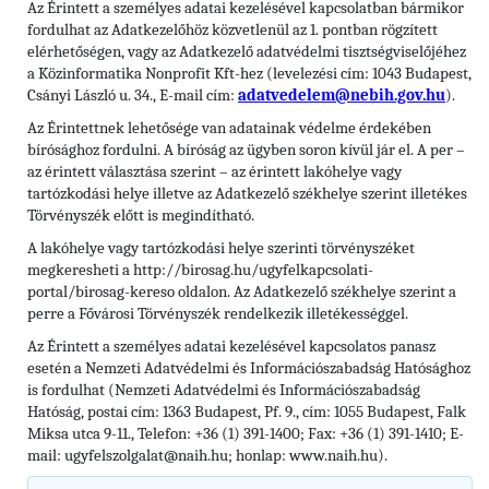
Az Érintett a személyes adatai kezelésével kapcsolatban bármikor
fordulhat az Adatkezelőhöz közvetlenül az 1. pontban rögzített
elérhetőségen, vagy az Adatkezelő adatvédelmi tisztségviselőjéhez
a Közinformatika Nonprofit Kft-hez (levelezési cím: 1043 Budapest,
Csányi László u. 34., E-mail cím:
adatvedelem@nebih.gov.hu
).
Az Érintettnek lehetősége van adatainak védelme érdekében
bírósághoz fordulni. A bíróság az ügyben soron kívül jár el. A per
–
az érintett választása szerint – az érintett lakóhelye vagy
tartózkodási helye illetve az Adatkezelő székhelye szerint illetékes
Törvényszék előtt is megindítható.
A lakóhelye vagy tartózkodási helye szerinti törvényszéket
megkeresheti a http://birosag.hu/ugyfelkapcsolati-
portal/birosag-kereso oldalon. Az Adatkezelő székhelye szerint a
perre a Fővárosi Törvényszék rendelkezik illetékességgel.
Az Érintett a személyes adatai kezelésével kapcsolatos panasz
esetén a Nemzeti Adatvédelmi és Információszabadság Hatósághoz
is fordulhat (Nemzeti Adatvédelmi és Információszabadság
Hatóság, postai cím: 1363 Budapest, Pf. 9., cím: 1055 Budapest, Falk
Miksa utca 9-11., Telefon: +36 (1) 391-1400; Fax: +36 (1) 391-1410; E-
mail: ugyfelszolgalat@naih.hu; honlap: www.naih.hu).