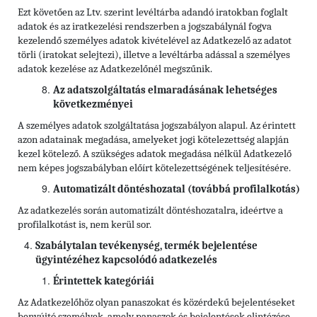
Ezt követően az Ltv. szerint levéltárba adandó iratokban foglalt
adatok és az iratkezelési rendszerben a jogszabálynál fogva
kezelendő személyes adatok kivételével az Adatkezelő az adatot
törli (iratokat selejtezi), illetve a levéltárba adással a személyes
adatok kezelése az Adatkezelőnél megszűnik.
Az adatszolgáltatás elmaradásának lehetséges
következményei
A személyes adatok szolgáltatása jogszabályon alapul. Az érintett
azon adatainak megadása, amelyeket jogi kötelezettség alapján
kezel kötelező. A szükséges adatok megadása nélkül Adatkezelő
nem képes jogszabályban előírt kötelezettségének teljesítésére.
Automatizált döntéshozatal (továbbá profilalkotás)
Az adatkezelés során automatizált döntéshozatalra, ideértve a
profilalkotást is, nem kerül sor.
Szabálytalan tevékenység, termék bejelentése
ügyintézéhez kapcsolódó adatkezelés
Érintettek kategóriái
Az Adatkezelőhöz olyan panaszokat és közérdekű bejelentéseket
benyújtó személyek, amely panaszok és bejelentések elintézése