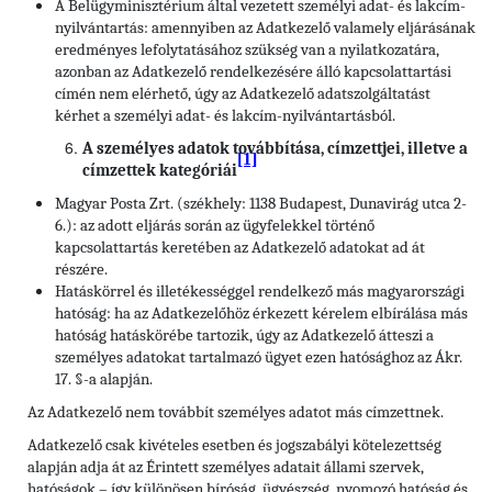
A Belügyminisztérium által vezetett személyi adat- és lakcím-
nyilvántartás: amennyiben az Adatkezelő valamely eljárásának
eredményes lefolytatásához szükség van a nyilatkozatára,
azonban az Adatkezelő rendelkezésére álló kapcsolattartási
címén nem elérhető, úgy az Adatkezelő adatszolgáltatást
kérhet a személyi adat- és lakcím-nyilvántartásból.
A személyes adatok továbbítása, címzettjei, illetve a
[1]
címzettek kategóriái
Magyar Posta Zrt. (székhely: 1138 Budapest, Dunavirág utca 2-
6.): az adott eljárás során az ügyfelekkel történő
kapcsolattartás keretében az Adatkezelő adatokat ad át
részére.
Hatáskörrel és illetékességgel rendelkező más magyarországi
hatóság: ha az Adatkezelőhöz érkezett kérelem elbírálása más
hatóság hatáskörébe tartozik, úgy az Adatkezelő átteszi a
személyes adatokat tartalmazó ügyet ezen hatósághoz az Ákr.
17. §-a alapján.
Az Adatkezelő nem továbbít személyes adatot más címzettnek.
Adatkezelő csak kivételes esetben és jogszabályi kötelezettség
alapján adja át az Érintett személyes adatait állami szervek,
hatóságok – így különösen bíróság, ügyészség, nyomozó hatóság és