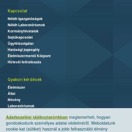
Kapcsolat
Nébih Igazgatóságok
Nébih Laboratóriumok
Kormányhivatalok
Sajtókapcsolat
Ügyfélszolgálat
Hatósági jogsegély
Élelmiszermentő Központ
Hírlevél feliratkozás
Gyakori kérdések
Élelmiszer
Állat
Növény
Laboratóriumok
Labor/Egyéb
Adatkezelési tájékoztatónkban
megismerheti, hogyan
gondoskodunk személyes adatai védelméről. Weboldalunk
cookie-kat (sütiket) használ a jobb felhasználói élmény