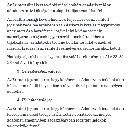
Az Érintett által kért további másolatokért az adatkezelő az
adminisztratív költségeken alapuló, díjat számíthat fel.
Az adatbiztonsági követelmények teljesülése és az érintett
jogainak védelme érdekében az Adatkezelő köteles meggyőződni
az érintett és a hozzáférési jogával élni kívánó személy
személyazonosságának egyezéséről, ennek érdekében a
tájékoztatás, az adatokba történő betekintés, illetve azokról
másolat kiadása is az érintett személyének azonosításához kötött.
Hatósági eljárásban az ügy irataiba való betekintésre az Ákr. 33–34.
§§ szabályai irányadók.
Helyesbítéshez való jog
Az Érintett jogosult arra, hogy kérésére az Adatkezelő indokolatlan
késedelem nélkül helyesbítse a rá vonatkozó pontatlan személyes
adatokat.
Törléshez való jog
Az Érintett
jogosult arra, hogy kérésére az Adatkezelő indokolatlan
késedelem nélkül törölje az Érintettre vonatkozó személyes
adatokat, amennyiben a jogszabályban rögzített indokok
valamelyike fennáll.