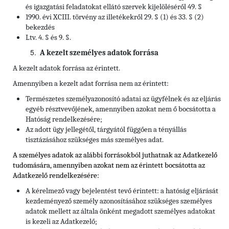
és igazgatási feladatokat ellátó szervek kijelöléséről 49. §
1990. évi XCIII. törvény az illetékekről 29. § (1) és 33. § (2)
bekezdés
Ltv. 4. § és 9. §.
A kezelt személyes adatok forrása
A kezelt adatok forrása az érintett.
Amennyiben a kezelt adat forrása nem az érintett:
Természetes személyazonosító adatai az ügyfélnek és az eljárás
egyéb résztvevőjének, amennyiben azokat nem ő bocsátotta a
Hatóság rendelkezésére;
Az adott ügy jellegétől, tárgyától függően a tényállás
tisztázásához szükséges más személyes adat.
A személyes adatok az alábbi forrásokból juthatnak az Adatkezelő
tudomására, amennyiben azokat nem az érintett bocsátotta az
Adatkezelő rendelkezésére:
A kérelmező vagy bejelentést tevő érintett: a hatóság eljárását
kezdeményező személy azonosításához szükséges személyes
adatok mellett az általa önként megadott személyes adatokat
is kezeli az Adatkezelő;