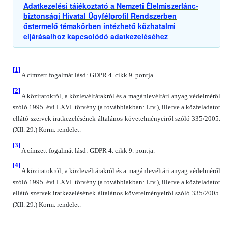
Adatkezelési tájékoztató a Nemzeti Élelmiszerlánc-
biztonsági Hivatal Ügyfélprofil Rendszerben
őstermelő témakörben intézhető közhatalmi
eljárásaihoz kapcsolódó adatkezeléséhez
[1]
A címzett fogalmát lásd: GDPR 4. cikk 9. pontja.
[2]
A köziratokról, a közlevéltárakról és a magánlevéltári anyag védelméről
szóló 1995. évi LXVI. törvény (a továbbiakban: Ltv.), illetve a közfeladatot
ellátó szervek iratkezelésének általános követelményeiről szóló 335/2005.
(XII. 29.) Korm. rendelet.
[3]
A címzett fogalmát lásd: GDPR 4. cikk 9. pontja.
[4]
A köziratokról, a közlevéltárakról és a magánlevéltári anyag védelméről
szóló 1995. évi LXVI. törvény (a továbbiakban: Ltv.), illetve a közfeladatot
ellátó szervek iratkezelésének általános követelményeiről szóló 335/2005.
(XII. 29.) Korm. rendelet.