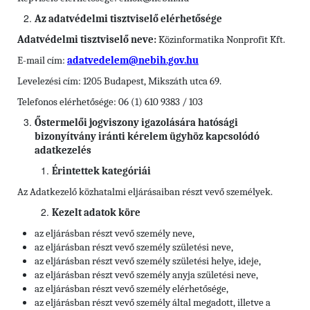
Az adatvédelmi tisztviselő elérhetősége
Adatvédelmi tisztviselő neve:
Közinformatika Nonprofit Kft.
E-mail cím:
adatvedelem@nebih.gov.hu
Levelezési cím: 1205 Budapest, Mikszáth utca 69.
Telefonos elérhetősége: 06 (1) 610 9383 / 103
Őstermelői jogviszony igazolására hatósági
bizonyítvány iránti kérelem ügyhöz kapcsolódó
adatkezelés
Érintettek kategóriái
Az Adatkezelő közhatalmi eljárásaiban részt vevő személyek.
Kezelt adatok köre
az eljárásban részt vevő személy neve,
az eljárásban részt vevő személy születési neve,
az eljárásban részt vevő személy születési helye, ideje,
az eljárásban részt vevő személy anyja születési neve,
az eljárásban részt vevő személy elérhetősége,
az eljárásban részt vevő személy által megadott, illetve a