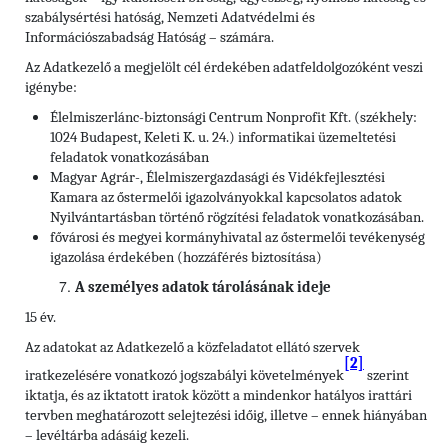
szabálysértési hatóság, Nemzeti Adatvédelmi és
Információszabadság Hatóság – számára.
Az Adatkezelő a megjelölt cél érdekében adatfeldolgozóként veszi
igénybe:
Élelmiszerlánc-biztonsági Centrum Nonprofit Kft. (székhely:
1024 Budapest, Keleti K. u. 24.) informatikai üzemeltetési
feladatok vonatkozásában
Magyar Agrár-, Élelmiszergazdasági és Vidékfejlesztési
Kamara az őstermelői igazolványokkal kapcsolatos adatok
Nyilvántartásban történő rögzítési feladatok vonatkozásában.
fővárosi és megyei kormányhivatal az őstermelői tevékenység
igazolása érdekében (hozzáférés biztosítása)
A személyes adatok tárolásának ideje
15 év.
Az adatokat az Adatkezelő a közfeladatot ellátó szervek
[2]
iratkezelésére vonatkozó jogszabályi követelmények
szerint
iktatja, és az iktatott iratok között a mindenkor hatályos irattári
tervben meghatározott selejtezési időig, illetve – ennek hiányában
– levéltárba adásáig kezeli.