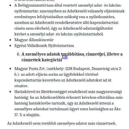
A Belügyminisztérium által vezetett személyi adat- és lakcím-
nyilvántartás: amennyiben az Adatkezelő valamely eljárásának
eredményes lefolytatásához szükség van a nyilatkozatára,
azonban az Adatkezelő rendelkezésére álló kapcsolattartási
címén nem elérhető, úgy az Adatkezelő adatszolgáltatást
kérhet a személyi adat- és lakcím-nyilvántartásból.
Magyar Államkincstár
Egyéni Vállalkozók Nyilvántartása
A személyes adatok továbbítása, címzettjei, illetve a
[3]
címzettek kategóriái
Magyar Posta Zrt. (székhely: 1138 Budapest, Dunavirág utca 2-
6.): az adott eljárás során az ügyfelekkel történő
kapcsolattartás keretében az Adatkezelő adatokat ad át
részére.
Hatáskörrel és illetékességgel rendelkező más magyarországi
hatóság: ha az Adatkezelőhöz érkezett kérelem elbírálása más
hatóság hatáskörébe tartozik, úgy az Adatkezelő átteszi a
személyes adatokat tartalmazó ügyet ezen hatósághoz az Ákr.
17. §-a alapján.
Az Adatkezelő nem továbbít személyes adatot más címzettnek.