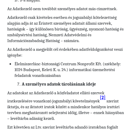
17. §-a alapján.
Az Adatkezelő nem továbbít személyes adatot más címzettnek.
Adatkezelő csak kivételes esetben és jogszabályi kötelezettség
alapján adja át az Érintett személyes adatait állami szervek,
hatóságok – így különösen bíróság, ügyészség, nyomozó hatóság és
szabálysértési hatóság, Nemzeti Adatvédelmi és
Információszabadság Hatóság – számára.
Az Adatkezelő a megjelölt cél érdekében adatfeldolgozóként veszi
igénybe:
Élelmiszerlánc-biztonsági Centrum Nonprofit Kft. (székhely:
1024 Budapest, Keleti K. u. 24.) informatikai üzemeltetési
feladatok vonatkozásában
A személyes adatok tárolásának ideje
Az adatokat az Adatkezelő a közfeladatot ellátó szervek
[2]
iratkezelésére vonatkozó jogszabályi követelmények
szerint
iktatja, és az iktatott iratok között a mindenkor hatályos irattári
tervben meghatározott selejtezési időig, illetve – ennek hiányában
– levéltárba adásáig kezeli.
Ezt követően az Ltv. szerint levéltárba adandó iratokban foglalt