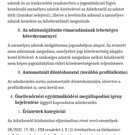
adatok és az iratkezelési rendszerben a jogszabálynál fogva
kezelendő személyes adatok kivételével az Adatkezelő az adatot
törli (iratokat selejtezi), illetve a levéltárba adással a személyes
adatok kezelése az Adatkezelőnél megszűnik.
Az adatszolgáltatás elmaradásának lehetséges
következményei
A személyes adatok szolgáltatása jogszabályon alapul. Az érintett
azon adatainak megadása, amelyeket jogi kötelezettség alapján
kezel kötelező. A szükséges adatok megadása nélkül Adatkezelő
nem képes jogszabályban előírt kötelezettségének teljesítésére.
Automatizált döntéshozatal (továbbá profilalkotás)
Az adatkezelés során automatizált döntéshozatalra, ideértve a
profilalkotást is, nem kerül sor.
Önellenőrzési együttműködési megállapodási igény
bejelentése
üggyel kapcsolatos adatkezelés
Érintettek kategóriái
Az Adatkezelő közhatalmi eljárásaiban részt vevő személyek.
28/2017. (V. 30.) FM rendelet 1. § (1) értelmében az élelmiszer-