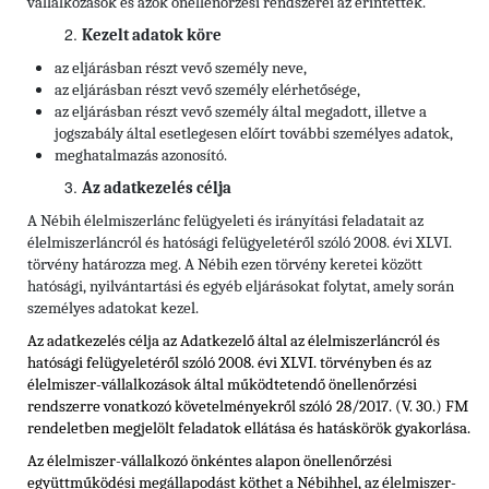
vállalkozások és azok önellenőrzési rendszerei az érintettek.
Kezelt adatok köre
az eljárásban részt vevő személy neve,
az eljárásban részt vevő személy elérhetősége,
az eljárásban részt vevő személy által megadott, illetve a
jogszabály által esetlegesen előírt további személyes adatok,
meghatalmazás azonosító.
Az adatkezelés célja
A Nébih élelmiszerlánc felügyeleti és irányítási feladatait az
élelmiszerláncról és hatósági felügyeletéről szóló 2008. évi XLVI.
törvény határozza meg. A Nébih ezen törvény keretei között
hatósági, nyilvántartási és egyéb eljárásokat folytat, amely során
személyes adatokat kezel.
Az adatkezelés célja az Adatkezelő által az élelmiszerláncról és
hatósági felügyeletéről szóló 2008. évi XLVI. törvényben
és az
élelmiszer-vállalkozások által működtetendő önellenőrzési
rendszerre vonatkozó követelményekről szóló
28/2017. (V. 30.) FM
rendeletben
megjelölt feladatok ellátása és hatáskörök gyakorlása.
Az élelmiszer-vállalkozó önkéntes alapon önellenőrzési
együttműködési megállapodást köthet a Nébihhel, az élelmiszer-