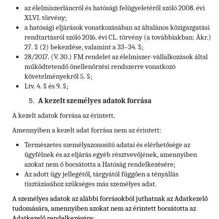
az élelmiszerláncról és hatósági felügyeletéről szóló 2008. évi
XLVI. törvény;
a hatósági eljárások vonatkozásában az általános közigazgatási
rendtartásról szóló 2016. évi CL. törvény (a továbbiakban: Ákr.)
27. § (2) bekezdése, valamint a 33–34. §;
28/2017. (V. 30.) FM rendelet az élelmiszer-vállalkozások által
működtetendő önellenőrzési rendszerre vonatkozó
követelményekről 5. §;
Ltv. 4. § és 9. §;
A kezelt személyes adatok forrása
A kezelt adatok forrása az érintett.
Amennyiben a kezelt adat forrása nem az érintett:
Természetes személyazonosító adatai és elérhetősége az
ügyfélnek és az eljárás egyéb résztvevőjének, amennyiben
azokat nem ő bocsátotta a Hatóság rendelkezésére;
Az adott ügy jellegétől, tárgyától függően a tényállás
tisztázásához szükséges más személyes adat.
A személyes adatok az alábbi forrásokból juthatnak az Adatkezelő
tudomására, amennyiben azokat nem az érintett bocsátotta az
Adatkezelő rendelkezésére: