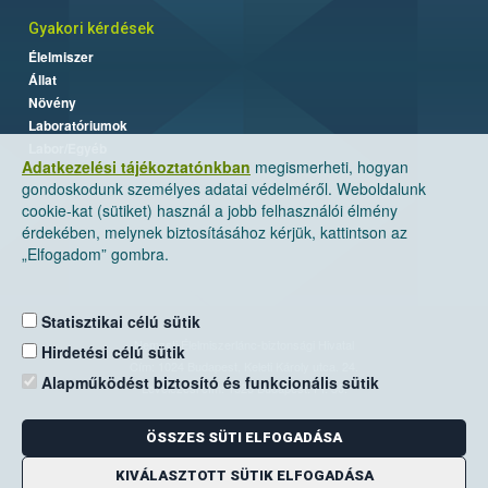
Gyakori kérdések
Élelmiszer
Állat
Növény
Laboratóriumok
Labor/Egyéb
Adatkezelési tájékoztatónkban
megismerheti, hogyan
gondoskodunk személyes adatai védelméről. Weboldalunk
cookie-kat (sütiket) használ a jobb felhasználói élmény
érdekében, melynek biztosításához kérjük, kattintson az
„Elfogadom” gombra.
Statisztikai célú sütik
Nemzeti Élelmiszerlánc-biztonsági Hivatal
Hirdetési célú sütik
Cím: 1024 Budapest, Keleti Károly utca. 24.
Alapműködést biztosító és funkcionális sütik
Levelezési cím: 1525 Budapest. Pf. 30.
ÖSSZES SÜTI ELFOGADÁSA
E-mail:
ugyfelszolgalat@nebih.gov.hu
Zöld szám: 06-80/263-244
KIVÁLASZTOTT SÜTIK ELFOGADÁSA