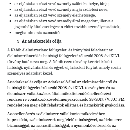
az eljárásban részt vevő személy születési helye, ideje,
az eljárásban részt vevő személy anyja születési neve,
az eljárásban részt vevő személy elérhetősége,
az eljárásban részt vevő személy által megadott, illetve a
jogszabály által esetlegesen előírt további személyes adatok,
meghatalmazás azonosító.
Az adatkezelés célja
A Nébih élelmiszerlánc felügyeleti és irányítási feladatait az
élelmiszerláncról és hatósági felügyeletéről szóló 2008. évi XLVI.
törvény határozza meg. A Nébih ezen törvény keretei között
hatósági, nyilvántartási és egyéb eljárásokat folytat, amely során
személyes adatokat kezel.
Az adatkezelés célja az Adatkezelő által az élelmiszerláncról és
hatósági felügyeletéről szóló 2008. évi XLVI. törvényben
és az
élelmiszer-vállalkozások által működtetendő önellenőrzési
rendszerre vonatkozó követelményekről szóló
28/2017. (V. 30.) FM
rendeletben
megjelölt feladatok ellátása és hatáskörök gyakorlása.
Az önellenőrzés az élelmiszer-vállalkozás működéséhez
kapcsolódó, az élelmiszerek megfelelő minőségével, az élelmiszer-
biztonsággal, az azonosíthatósággal, a nyomonkövetéssel és az