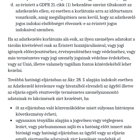
az érintett a GDPR 21. cikk (1) bekezdése szerint tiltakozott az
adatkezelés ellen; ez esetben a korlátozás arra az időtartamra
vonatkozik, amíg megállapításra nem kerül, hogy az adatkezelő
jogos indokai elsőbbséget élveznek-e az érintett jogos
indokaival szemben.
Ha az adatkezelés korlátozás alá esik, az ilyen személyes adatokat a
tárolás kivételével csak az Érintett hozzájárulásával, vagy jogi
igények előterjesztéséhez, érvényesítéséhez vagy védelméhez, vagy
más természetes vagy jogi személy jogainak védelme érdekében,
vagy az Unió, illetve valamely tagállam fontos közérdekéből lehet
kezelni.
Továbbá hatósági eljárásban az Ákr. 28. § alapján indokolt esetben
az Adatkezelő kérelemre vagy hivatalból elrendeli az ügyfél illetve
az eljárás egyéb résztvevője természetes személyazonosító
adatainak és lakcímének zárt kezelését, ha
őt az eljárásban való közreműködése miatt súlyosan hátrányos
következmény érheti;
ugyanazon tényállás alapján a jogerősen vagy véglegesen
lezárt, vagy párhuzamosan zajló és a hatóság előtt ismert más
bírósági vagy hatósági eljárásban az ügyfél vagy az eljárás
egyéb résztvevője adatainak zárt kezelését rendelték el.