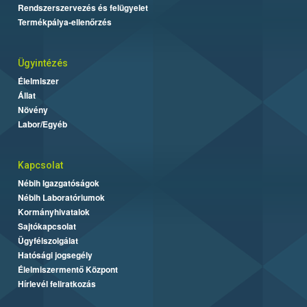
Rendszerszervezés és felügyelet
Termékpálya-ellenőrzés
Ügyintézés
Élelmiszer
Állat
Növény
Labor/Egyéb
Kapcsolat
Nébih Igazgatóságok
Nébih Laboratóriumok
Kormányhivatalok
Sajtókapcsolat
Ügyfélszolgálat
Hatósági jogsegély
Élelmiszermentő Központ
Hírlevél feliratkozás