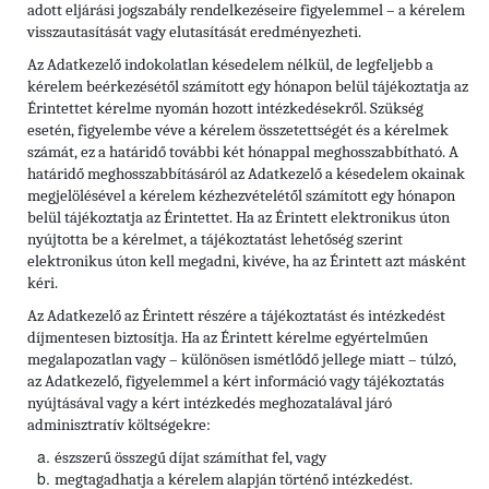
adott eljárási jogszabály rendelkezéseire figyelemmel – a kérelem
visszautasítását vagy elutasítását eredményezheti.
Az Adatkezelő indokolatlan késedelem nélkül, de legfeljebb a
kérelem beérkezésétől számított egy hónapon belül tájékoztatja az
Érintettet kérelme nyomán hozott intézkedésekről. Szükség
esetén, figyelembe véve a kérelem összetettségét és a kérelmek
számát, ez a határidő további két hónappal meghosszabbítható. A
határidő meghosszabbításáról az Adatkezelő a késedelem okainak
megjelölésével a kérelem kézhezvételétől számított egy hónapon
belül tájékoztatja az Érintettet. Ha az Érintett elektronikus úton
nyújtotta be a kérelmet, a tájékoztatást lehetőség szerint
elektronikus úton kell megadni, kivéve, ha az Érintett azt másként
kéri.
Az Adatkezelő az Érintett részére a tájékoztatást és intézkedést
díjmentesen biztosítja. Ha az Érintett kérelme egyértelműen
megalapozatlan vagy – különösen ismétlődő jellege miatt – túlzó,
az Adatkezelő, figyelemmel a kért információ vagy tájékoztatás
nyújtásával vagy a kért intézkedés meghozatalával járó
adminisztratív költségekre:
észszerű összegű díjat számíthat fel, vagy
megtagadhatja a kérelem alapján történő intézkedést.