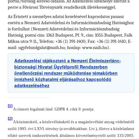
portal/birosag-kereso oldalon. Az Adatkezelő székhelye szerint a
perre a Fővárosi Törvényszék rendelkezik illetékességgel.
Az Érintett a személyes adatai kezelésével kapcsolatos panasz
esetén a Nemzeti Adatvédelmi és Információszabadság Hatósághoz
is fordulhat (Nemzeti Adatvédelmi és Információszabadság
Hatóság, postai cím: 1363 Budapest, Pf. 9., cím: 1055 Budapest, Falk
Miksa utca 9-11., Telefon: +36 (1) 391-1400; Fax: +36 (1) 391-1410; E-
mail: ugyfelszolgalat@naih.hu; honlap: www.naih.hu).
Adatkezelési tájékoztató a Nemzeti Élelmiszerlánc-
biztonsági Hivatal Ügyfélprofil Rendszerben
önellenőrzési rendszer működtetése témakörben
intézhető közhatalmi eljárásaihoz kapcsolódó
adatkezeléséhez
[1]
A címzett fogalmát lásd: GDPR 4. cikk 9. pontja.
[2]
A köziratokról, a közlevéltárakról és a magánlevéltári anyag védelméről
szóló 1995. évi LXVI. törvény (a továbbiakban: Ltv.), illetve a közfeladatot
ellátó szervek iratkezelésének általános követelményeiről szóló 335/2005.