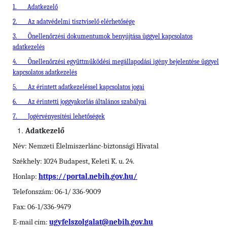
1.
Adatkezelő
2.
Az adatvédelmi tisztviselő elérhetősége
3.
Önellenőrzési dokumentumok benyújtása üggyel kapcsolatos
adatkezelés
4.
Önellenőrzési együttműködési megállapodási igény bejelentése üggyel
kapcsolatos adatkezelés
5.
Az érintett adatkezeléssel kapcsolatos jogai
6.
Az érintetti joggyakorlás általános szabályai
7.
Jogérvényesítési lehetőségek
Adatkezelő
Név: Nemzeti Élelmiszerlánc-biztonsági Hivatal
Székhely: 1024 Budapest, Keleti K. u. 24.
Honlap:
https://portal.nebih.gov.hu/
Telefonszám: 06-1/ 336-9009
Fax: 06-1/336-9479
E-mail cím:
ugyfelszolgalat@nebih.gov.hu