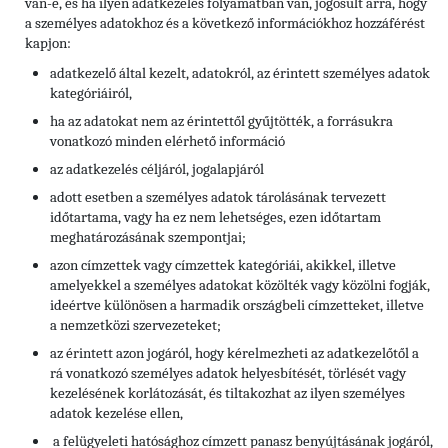
van-e, és ha ilyen adatkezelés folyamatban van, jogosult arra, hogy
a személyes adatokhoz és a következő információkhoz hozzáférést
kapjon:
adatkezelő által kezelt, adatokról, az érintett személyes adatok
kategóriáiról,
ha az adatokat nem az érintettől gyűjtötték, a forrásukra
vonatkozó minden elérhető információ
az adatkezelés céljáról, jogalapjáról
adott esetben a személyes adatok tárolásának tervezett
időtartama, vagy ha ez nem lehetséges, ezen időtartam
meghatározásának szempontjai;
azon címzettek vagy címzettek kategóriái, akikkel, illetve
amelyekkel a személyes adatokat közölték vagy közölni fogják,
ideértve különösen a harmadik országbeli címzetteket, illetve
a nemzetközi szervezeteket;
az érintett azon jogáról, hogy kérelmezheti az adatkezelőtől a
rá vonatkozó személyes adatok helyesbítését, törlését vagy
kezelésének korlátozását, és tiltakozhat az ilyen személyes
adatok kezelése ellen,
a felügyeleti hatósághoz címzett panasz benyújtásának jogáról,