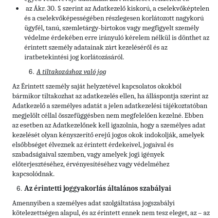
az Ákr. 30. § szerint az Adatkezelő kiskorú, a cselekvőképtelen
és a cselekvőképességében részlegesen korlátozott nagykorú
ügyfél, tanú, szemletárgy-birtokos vagy megfigyelt személy
védelme érdekében erre irányuló kérelem nélkül is dönthet az
érintett személy adatainak zárt kezeléséről és az
iratbetekintési jog korlátozásáról.
A tiltakozáshoz való jog
Az Érintett személy saját helyzetével kapcsolatos okokból
bármikor tiltakozhat az adatkezelés ellen, ha álláspontja szerint az
Adatkezelő a személyes adatát a jelen adatkezelési tájékoztatóban
megjelölt céllal összefüggésben nem megfelelően kezelné. Ebben
az esetben az Adatkezelőnek kell igazolnia, hogy a személyes adat
kezelését olyan kényszerítő erejű jogos okok indokolják, amelyek
elsőbbséget élveznek az érintett érdekeivel, jogaival és
szabadságaival szemben, vagy amelyek jogi igények
előterjesztéséhez, érvényesítéséhez vagy védelméhez
kapcsolódnak.
Az érintetti joggyakorlás általános szabályai
Amennyiben a személyes adat szolgáltatása jogszabályi
kötelezettségen alapul, és az érintett ennek nem tesz eleget, az – az