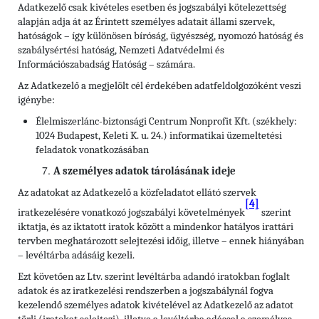
Adatkezelő csak kivételes esetben és jogszabályi kötelezettség
alapján adja át az Érintett személyes adatait állami szervek,
hatóságok – így különösen bíróság, ügyészség, nyomozó hatóság és
szabálysértési hatóság, Nemzeti Adatvédelmi és
Információszabadság Hatóság – számára.
Az Adatkezelő a megjelölt cél érdekében adatfeldolgozóként veszi
igénybe:
Élelmiszerlánc-biztonsági Centrum Nonprofit Kft. (székhely:
1024 Budapest, Keleti K. u. 24.) informatikai üzemeltetési
feladatok vonatkozásában
A személyes adatok tárolásának ideje
Az adatokat az Adatkezelő a közfeladatot ellátó szervek
[4]
iratkezelésére vonatkozó jogszabályi követelmények
szerint
iktatja, és az iktatott iratok között a mindenkor hatályos irattári
tervben meghatározott selejtezési időig, illetve – ennek hiányában
– levéltárba adásáig kezeli.
Ezt követően az Ltv. szerint levéltárba adandó iratokban foglalt
adatok és az iratkezelési rendszerben a jogszabálynál fogva
kezelendő személyes adatok kivételével az Adatkezelő az adatot