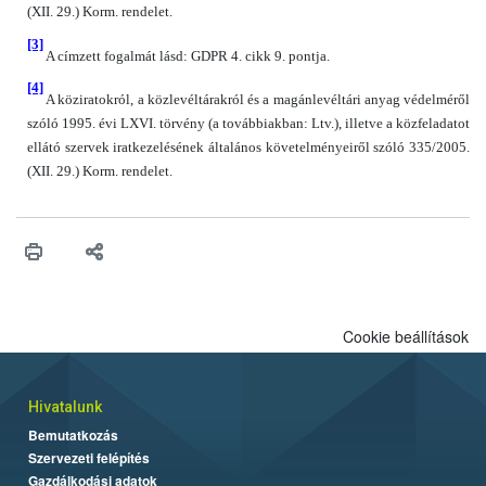
(XII. 29.) Korm. rendelet.
[3]
A címzett fogalmát lásd: GDPR 4. cikk 9. pontja.
[4]
A köziratokról, a közlevéltárakról és a magánlevéltári anyag védelméről
szóló 1995. évi LXVI. törvény (a továbbiakban: Ltv.), illetve a közfeladatot
ellátó szervek iratkezelésének általános követelményeiről szóló 335/2005.
(XII. 29.) Korm. rendelet.
Cookie beállítások
Hivatalunk
Bemutatkozás
Szervezeti felépítés
Gazdálkodási adatok