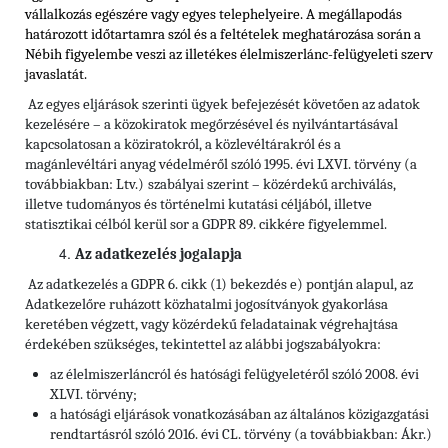
vállalkozás egészére vagy egyes telephelyeire. A megállapodás
határozott időtartamra szól és a feltételek meghatározása során a
Nébih figyelembe veszi az illetékes élelmiszerlánc-felügyeleti szerv
javaslatát.
Az egyes eljárások szerinti ügyek befejezését követően az adatok
kezelésére – a közokiratok megőrzésével és nyilvántartásával
kapcsolatosan a köziratokról, a közlevéltárakról és a
magánlevéltári anyag védelméről szóló 1995. évi LXVI. törvény (a
továbbiakban: Ltv.)
szabályai szerint – közérdekű archiválás,
illetve tudományos és történelmi kutatási céljából, illetve
statisztikai célból kerül sor a GDPR 89. cikkére figyelemmel.
Az adatkezelés jogalapja
Az adatkezelés a GDPR 6. cikk (1) bekezdés e) pontján alapul, az
Adatkezelőre ruházott közhatalmi jogosítványok gyakorlása
keretében végzett, vagy közérdekű feladatainak végrehajtása
érdekében szükséges, tekintettel az alábbi jogszabályokra:
az élelmiszerláncról és hatósági felügyeletéről szóló 2008. évi
XLVI. törvény;
a hatósági eljárások vonatkozásában az általános közigazgatási
rendtartásról szóló 2016. évi CL. törvény (a továbbiakban: Ákr.)