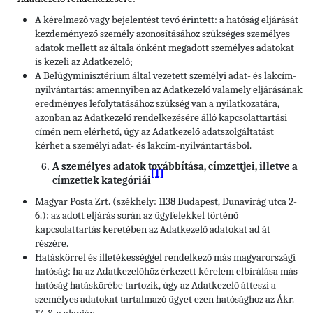
A kérelmező vagy bejelentést tevő érintett: a hatóság eljárását
kezdeményező személy azonosításához szükséges személyes
adatok mellett az általa önként megadott személyes adatokat
is kezeli az Adatkezelő;
A Belügyminisztérium által vezetett személyi adat- és lakcím-
nyilvántartás: amennyiben az Adatkezelő valamely eljárásának
eredményes lefolytatásához szükség van a nyilatkozatára,
azonban az Adatkezelő rendelkezésére álló kapcsolattartási
címén nem elérhető, úgy az Adatkezelő adatszolgáltatást
kérhet a személyi adat- és lakcím-nyilvántartásból.
A személyes adatok továbbítása, címzettjei, illetve a
[1]
címzettek kategóriái
Magyar Posta Zrt. (székhely: 1138 Budapest, Dunavirág utca 2-
6.): az adott eljárás során az ügyfelekkel történő
kapcsolattartás keretében az Adatkezelő adatokat ad át
részére.
Hatáskörrel és illetékességgel rendelkező más magyarországi
hatóság: ha az Adatkezelőhöz érkezett kérelem elbírálása más
hatóság hatáskörébe tartozik, úgy az Adatkezelő átteszi a
személyes adatokat tartalmazó ügyet ezen hatósághoz az Ákr.