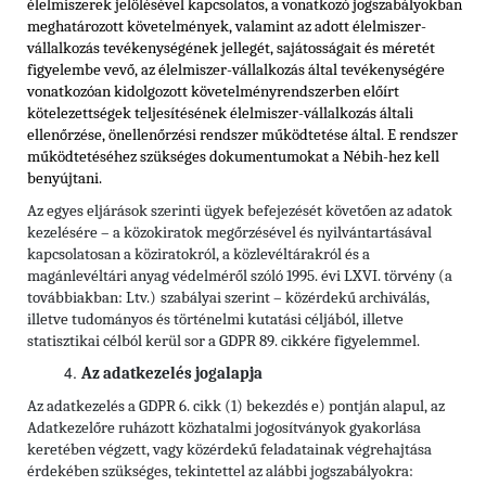
élelmiszerek jelölésével kapcsolatos, a vonatkozó jogszabályokban
meghatározott követelmények, valamint az adott élelmiszer-
vállalkozás tevékenységének jellegét, sajátosságait és méretét
figyelembe vevő, az élelmiszer-vállalkozás által tevékenységére
vonatkozóan kidolgozott követelményrendszerben előírt
kötelezettségek teljesítésének élelmiszer-vállalkozás általi
ellenőrzése, önellenőrzési rendszer működtetése által. E rendszer
működtetéséhez szükséges dokumentumokat a Nébih-hez kell
benyújtani.
Az egyes eljárások szerinti ügyek befejezését követően az adatok
kezelésére – a közokiratok megőrzésével és nyilvántartásával
kapcsolatosan a köziratokról, a közlevéltárakról és a
magánlevéltári anyag védelméről szóló 1995. évi LXVI. törvény (a
továbbiakban: Ltv.)
szabályai szerint – közérdekű archiválás,
illetve tudományos és történelmi kutatási céljából, illetve
statisztikai célból kerül sor a GDPR 89. cikkére figyelemmel.
Az adatkezelés jogalapja
Az adatkezelés a GDPR 6. cikk (1) bekezdés e) pontján alapul, az
Adatkezelőre ruházott közhatalmi jogosítványok gyakorlása
keretében végzett, vagy közérdekű feladatainak végrehajtása
érdekében szükséges, tekintettel az alábbi jogszabályokra: