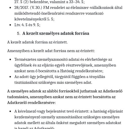
27. § (2) bekezdése, valamint a 33–34. §;
28/2017. (V. 30.) FM rendelet az élelmiszer-vállalkozások által
működtetendő önellenőrzési rendszerre vonatkozó
követelményekről 5. §;
Ltv. 4. § és 9. §;
A kezelt személyes adatok forrása
A kezelt adatok forrása az érintett.
Amennyiben a kezelt adat forrása nem az érintett:
Természetes személyazonosító adatai és elérhetősége az
ügyfélnek és az eljárás egyéb résztvevőjének, amennyiben
azokat nem ő bocsátotta a Hatóság rendelkezésére;
Az adott ügy jellegétől, tárgyától függően a tényállás
tisztázásához szükséges más személyes adat.
A személyes adatok az alábbi forrásokból juthatnak az Adatkezelő
tudomására, amennyiben azokat nem az érintett bocsátotta az
Adatkezelő rendelkezésére:
A kérelmező vagy bejelentést tevő érintett: a hatóság eljárását
kezdeményező személy azonosításához szükséges személyes
adatok mellett az általa önként megadott személyes adatokat
is kezeli az Adatkezelő;