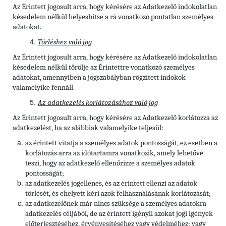
Az Érintett jogosult arra, hogy kérésére az Adatkezelő indokolatlan
késedelem nélkül helyesbítse a rá vonatkozó pontatlan személyes
adatokat.
Törléshez való jog
Az Érintett
jogosult arra, hogy kérésére az Adatkezelő indokolatlan
késedelem nélkül törölje az Érintettre vonatkozó személyes
adatokat, amennyiben a jogszabályban rögzített indokok
valamelyike fennáll.
Az adatkezelés korlátozásához való jog
Az Érintett jogosult arra, hogy kérésére az Adatkezelő korlátozza az
adatkezelést, ha az alábbiak valamelyike teljesül:
az érintett vitatja a személyes adatok pontosságát, ez esetben a
korlátozás arra az időtartamra vonatkozik, amely lehetővé
teszi, hogy az adatkezelő ellenőrizze a személyes adatok
pontosságát;
az adatkezelés jogellenes, és az érintett ellenzi az adatok
törlését, és ehelyett kéri azok felhasználásának korlátozását;
az adatkezelőnek már nincs szüksége a személyes adatokra
adatkezelés céljából, de az érintett igényli azokat jogi igények
előterjesztéséhez, érvényesítéséhez vagy védelméhez; vagy