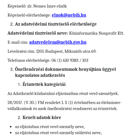
Képviselő: dr. Nemes Imre elnök
Képviselő elérhetősége:
elnok@nebih.hu
Az adatvédelmi tisztviselő elérhetősége
Adatvédelmi tisztviselő neve:
Közinformatika Nonprofit Kft.
E-mail cím:
adatvedelem@nebih.gov.hu
Levelezési cím: 1205 Budapest, Mikszáth utca 69.
Telefonos elérhetősége: 06 (1) 610 9383 / 103
Önellenőrzési dokumentumok benyújtása üggyel
kapcsolatos adatkezelés
Érintettek kategóriái
Az Adatkezelő közhatalmi eljárásaiban részt vevő személyek.
28/2017. (V. 30.) FM rendelet 1. § (1) értelmében az élelmiszer-
vállalkozások és azok önellenőrzési rendszerei az érintettek.
Kezelt adatok köre
az eljárásban részt vevő személy neve,
az eljárásban részt vevő személy születési neve,