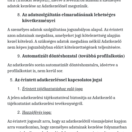
törli (iratokat selejtezi), illetve a levéltárba adással a személyes
adatok kezelése az Adatkezelőnél megszűnik.
Az adatszolgáltatás elmaradásának lehetséges
következményei
A személyes adatok szolgáltatása jogszabályon alapul. Az érintett
azon adatainak megadása, amelyeket jogi kötelezettség alapján
kezel kötelező. A szükséges adatok megadása nélkül Adatkezelő
nem képes jogszabályban előírt kötelezettségének teljesítésére.
Automatizált döntéshozatal (továbbá profilalkotás)
Az adatkezelés során automatizált döntéshozatalra, ideértve a
profilalkotást is, nem kerül sor.
Az érintett adatkezeléssel kapcsolatos jogai
Érintett tájékoztatáshoz való joga
A jelen adatkezelési tájékoztatóval biztosítja az Adatkezelő a
tájékoztatást adatkezelési tevékenységről.
Hozzáférés joga:
Az érintett jogosult arra, hogy az adatkezelőtől visszajelzést kapjon
arra vonatkozóan, hogy személyes adatainak kezelése folyamatban