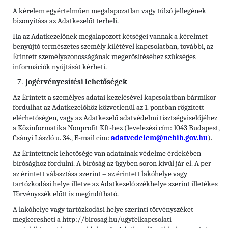
A kérelem egyértelműen megalapozatlan vagy túlzó jellegének
bizonyítása az Adatkezelőt terheli.
Ha az Adatkezelőnek megalapozott kétségei vannak a kérelmet
benyújtó természetes személy kilétével kapcsolatban, további, az
Érintett személyazonosságának megerősítéséhez szükséges
információk nyújtását kérheti.
Jogérvényesítési lehetőségek
Az Érintett a személyes adatai kezelésével kapcsolatban bármikor
fordulhat az Adatkezelőhöz közvetlenül az 1. pontban rögzített
elérhetőségen, vagy az Adatkezelő adatvédelmi tisztségviselőjéhez
a Közinformatika Nonprofit Kft-hez (levelezési cím: 1043 Budapest,
Csányi László u. 34., E-mail cím:
adatvedelem@nebih.gov.hu
).
Az Érintettnek lehetősége van adatainak védelme érdekében
bírósághoz fordulni. A bíróság az ügyben soron kívül jár el. A per
–
az érintett választása szerint – az érintett lakóhelye vagy
tartózkodási helye illetve az Adatkezelő székhelye szerint illetékes
Törvényszék előtt is megindítható.
A lakóhelye vagy tartózkodási helye szerinti törvényszéket
megkeresheti a http://birosag.hu/ugyfelkapcsolati-