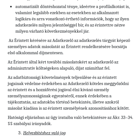
automatizált döntéshozatal ténye, ideértve a profilalkotást is,
valamint legalább ezekben az esetekben az alkalmazott
logikára és arra vonatkozó érthető információk, hogy az ilyen
adatkezelés milyen jelentőséggel bír, és az érintettre nézve
milyen várható következményekkel jár.
Az Érintett kérésére az Adatkezelő az adatkezelés tárgyát képező
személyes adatok másolatát az Érintett rendelkezésére bocsátja
első alkalommal díjmentesen.
Az Érintett által kért további másolatokért az adatkezelő az
adminisztratív költségeken alapuló, díjat számíthat fel.
Az adatbiztonsági követelmények teljesülése és az érintett
jogainak védelme érdekében az Adatkezelő köteles meggyőződni
az érintett és a hozzáférési jogával élni kívánó személy
személyazonosságának egyezéséről, ennek érdekében a
tájékoztatás, az adatokba történő betekintés, illetve azokról
másolat kiadása is az érintett személyének azonosításához kötött.
Hatósági eljárásban az ügy irataiba való betekintésre az Ákr. 33–34.
§§ szabályai irányadók.
Helyesbítéshez való jog