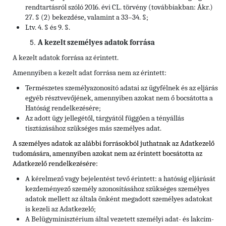
rendtartásról szóló 2016. évi CL. törvény (továbbiakban: Ákr.)
27. § (2) bekezdése, valamint a 33–34. §;
Ltv. 4. § és 9. §.
A kezelt személyes adatok forrása
A kezelt adatok forrása az érintett.
Amennyiben a kezelt adat forrása nem az érintett:
Természetes személyazonosító adatai az ügyfélnek és az eljárás
egyéb résztvevőjének, amennyiben azokat nem ő bocsátotta a
Hatóság rendelkezésére;
Az adott ügy jellegétől, tárgyától függően a tényállás
tisztázásához szükséges más személyes adat.
A személyes adatok az alábbi forrásokból juthatnak az Adatkezelő
tudomására, amennyiben azokat nem az érintett bocsátotta az
Adatkezelő rendelkezésére:
A kérelmező vagy bejelentést tevő érintett: a hatóság eljárását
kezdeményező személy azonosításához szükséges személyes
adatok mellett az általa önként megadott személyes adatokat
is kezeli az Adatkezelő;
A Belügyminisztérium által vezetett személyi adat- és lakcím-