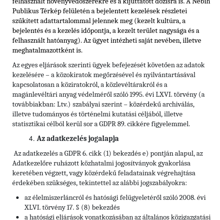
felhasznált növényvédőszerekre és a kijuttatott dózisra is. A Nébih
Publikus Térkép felületén a bejelentett kezelések részletei
szűkített adattartalommal jelennek meg (kezelt kultúra, a
bejelentés és a kezelés időpontja, a kezelt terület nagysága és a
felhasznált hatóanyag). Az ügyet intézheti saját nevében, illetve
meghatalmazottként is.
Az egyes eljárások szerinti ügyek befejezését követően az adatok
kezelésére – a közokiratok megőrzésével és nyilvántartásával
kapcsolatosan a köziratokról, a közlevéltárakról és a
magánlevéltári anyag védelméről szóló 1995. évi LXVI. törvény (a
továbbiakban: Ltv.)
szabályai szerint – közérdekű archiválás,
illetve tudományos és történelmi kutatási céljából, illetve
statisztikai célból kerül sor a GDPR 89. cikkére figyelemmel.
Az adatkezelés jogalapja
Az adatkezelés a GDPR 6. cikk (1) bekezdés e) pontján alapul, az
Adatkezelőre ruházott közhatalmi jogosítványok gyakorlása
keretében végzett, vagy közérdekű feladatainak végrehajtása
érdekében szükséges, tekintettel az alábbi jogszabályokra:
az élelmiszerláncról és hatósági felügyeletéről szóló 2008. évi
XLVI. törvény 17. § (8) bekezdés
a hatósági eljárások vonatkozásában az általános közigazgatási