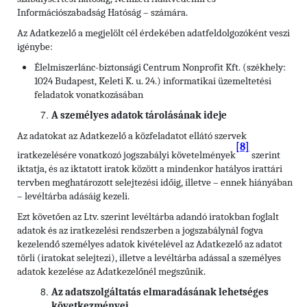
Információszabadság Hatóság – számára.
Az Adatkezelő a megjelölt cél érdekében adatfeldolgozóként veszi
igénybe:
Élelmiszerlánc-biztonsági Centrum Nonprofit Kft. (székhely:
1024 Budapest, Keleti K. u. 24.) informatikai üzemeltetési
feladatok vonatkozásában
A személyes adatok tárolásának ideje
Az adatokat az Adatkezelő a közfeladatot ellátó szervek
[8]
iratkezelésére vonatkozó jogszabályi követelmények
szerint
iktatja, és az iktatott iratok között a mindenkor hatályos irattári
tervben meghatározott selejtezési időig, illetve – ennek hiányában
– levéltárba adásáig kezeli.
Ezt követően az Ltv. szerint levéltárba adandó iratokban foglalt
adatok és az iratkezelési rendszerben a jogszabálynál fogva
kezelendő személyes adatok kivételével az Adatkezelő az adatot
törli (iratokat selejtezi), illetve a levéltárba adással a személyes
adatok kezelése az Adatkezelőnél megszűnik.
Az adatszolgáltatás elmaradásának lehetséges
következményei