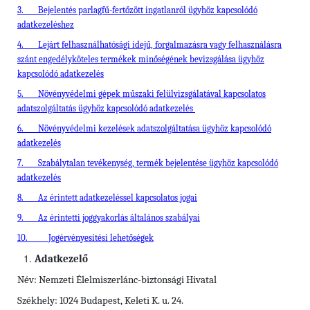
3.
Bejelentés parlagfű-fertőzött ingatlanról ügyhöz kapcsolódó
adatkezeléshez
4.
Lejárt felhasználhatósági idejű, forgalmazásra vagy felhasználásra
szánt engedélyköteles termékek minőségének bevizsgálása ügyhöz
kapcsolódó adatkezelés
5.
Növényvédelmi gépek műszaki felülvizsgálatával kapcsolatos
adatszolgáltatás ügyhöz kapcsolódó adatkezelés
6.
Növényvédelmi kezelések adatszolgáltatása ügyhöz kapcsolódó
adatkezelés
7.
Szabálytalan tevékenység, termék bejelentése ügyhöz kapcsolódó
adatkezelés
8.
Az érintett adatkezeléssel kapcsolatos jogai
9.
Az érintetti joggyakorlás általános szabályai
10.
Jogérvényesítési lehetőségek
Adatkezelő
Név: Nemzeti Élelmiszerlánc-biztonsági Hivatal
Székhely: 1024 Budapest, Keleti K. u. 24.