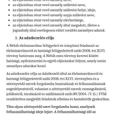
az eljárásban részt vevő személy születési neve,
az eljárásban részt vevő személy születési helye, ideje,
az eljárásban részt vevő személy anyja születési neve,
az eljárásban részt vevő személy elérhetősége,
az eljárásban részt vevő személy által megadott, illetve a
jogszabály által esetlegesen előírt további személyes adatok
Az adatkezelés célja
A Nébih élelmiszerlánc felügyeleti és irányítási feladatait az
élelmiszerláncról és hatósági felügyeletéről szóló 2008. évi XLVI.
törvény határozza meg. A Nébih ezen törvény keretei között
hatósági, nyilvántartási és egyéb eljárásokat folytat, amely során
személyes adatokat kezel.
Az adatkezelés célja az Adatkezelő által az élelmiszerláncról és
hatósági felügyeletéről szóló 2008. évi XLVI. törvényben és a
növényvédő szerek forgalomba hozatalának és felhasználásának
engedélyezéséről, valamint a növényvédő szerek csomagolásáról,
jelöléséről, tárolásáról és szállításáról szóló 89/2004. (V. 15.) FVM
rendeletben megjelölt feladatok ellátása és hatáskörök gyakorlása.
Tilos olyan növényvédő szert forgalomba hozni, amelynek
felhasználhatósági ideje lejárt. A felhasználhatósági idő az