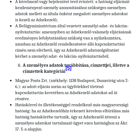
A kérelmező vagy bejelentést tevő érintett: a hatóság eljárását
kezdeményező személy azonosításához szükséges személyes
adatok mellett az általa önként megadott személyes adatokat
is kezeli az Adatkezelő;
A Belügyminisztérium által vezetett személyi adat- és lakcím-
nyilvántartás: amennyiben az Adatkezelő valamely eljárásának
eredményes lefolytatásához szükség van a nyilatkozatára,
azonban az Adatkezelő rendelkezésére álló kapcsolattartási
címén nem elérhető, úgy az Adatkezelő adatszolgáltatást
kérhet a személyi adat- és lakcím-nyilvántartásból.
A személyes adatok továbbítása, címzettjei, illetve a
[5]
címzettek kategóriái
Magyar Posta Zrt. (székhely: 1138 Budapest, Dunavirág utca 2-
6.): az adott eljárás során az ügyfelekkel történő
kapcsolattartás keretében az Adatkezelő adatokat ad át
részére.
Hatáskörrel és illetékességgel rendelkező más magyarországi
hatóság: ha az Adatkezelőhöz érkezett kérelem elbírálása más
hatóság hatáskörébe tartozik, úgy az Adatkezelő átteszi a
személyes adatokat tartalmazó ügyet ezen hatósághoz az Ákr.
17. §-a alapján.