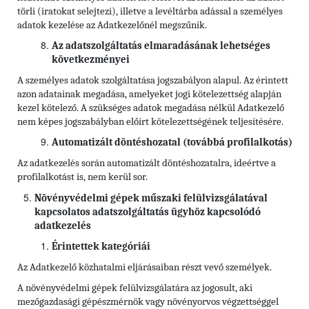
törli (iratokat selejtezi), illetve a levéltárba adással a személyes
adatok kezelése az Adatkezelőnél megszűnik.
Az adatszolgáltatás elmaradásának lehetséges
következményei
A személyes adatok szolgáltatása jogszabályon alapul. Az érintett
azon adatainak megadása, amelyeket jogi kötelezettség alapján
kezel kötelező. A szükséges adatok megadása nélkül Adatkezelő
nem képes jogszabályban előírt kötelezettségének teljesítésére.
Automatizált döntéshozatal (továbbá profilalkotás)
Az adatkezelés során automatizált döntéshozatalra, ideértve a
profilalkotást is, nem kerül sor.
Növényvédelmi gépek műszaki felülvizsgálatával
kapcsolatos adatszolgáltatás ügyhöz kapcsolódó
adatkezelés
Érintettek kategóriái
Az Adatkezelő közhatalmi eljárásaiban részt vevő személyek.
A növényvédelmi gépek felülvizsgálatára az jogosult, aki
mezőgazdasági gépészmérnök vagy növényorvos végzettséggel