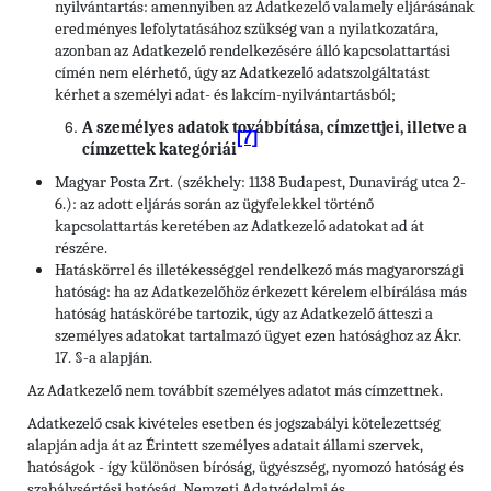
nyilvántartás: amennyiben az Adatkezelő valamely eljárásának
eredményes lefolytatásához szükség van a nyilatkozatára,
azonban az Adatkezelő rendelkezésére álló kapcsolattartási
címén nem elérhető, úgy az Adatkezelő adatszolgáltatást
kérhet a személyi adat- és lakcím-nyilvántartásból;
A személyes adatok továbbítása, címzettjei, illetve a
[7]
címzettek kategóriái
Magyar Posta Zrt. (székhely: 1138 Budapest, Dunavirág utca 2-
6.): az adott eljárás során az ügyfelekkel történő
kapcsolattartás keretében az Adatkezelő adatokat ad át
részére.
Hatáskörrel és illetékességgel rendelkező más magyarországi
hatóság: ha az Adatkezelőhöz érkezett kérelem elbírálása más
hatóság hatáskörébe tartozik, úgy az Adatkezelő átteszi a
személyes adatokat tartalmazó ügyet ezen hatósághoz az Ákr.
17. §-a alapján.
Az Adatkezelő nem továbbít személyes adatot más címzettnek.
Adatkezelő csak kivételes esetben és jogszabályi kötelezettség
alapján adja át az Érintett személyes adatait állami szervek,
hatóságok - így különösen bíróság, ügyészség, nyomozó hatóság és
szabálysértési hatóság, Nemzeti Adatvédelmi és