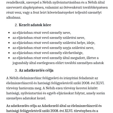
rendelkezik, szerepel a Nébih nyilvántartásában és a Nébih által
szervezett alapképzésen, valamint az ötévenkénti továbbképzésen
részt vesz, vagy a fent leírt követelményeket teljesítő személyt
alkalmaz.
Kezelt adatok köre
az eljárásban részt vevő személy neve,
az eljárásban részt vevő személy születési neve,
az eljárásban részt vevő személy születési helye, ideje,
az eljárásban részt vevő személy anyja születési neve,
az eljárásban részt vevő személy elérhetősége,
az eljárásban részt vevő személy által megadott, illetve a
jogszabály által esetlegesen előírt további személyes adatok
Az adatkezelés célja
A Nébih élelmiszerlánc felügyeleti és irányítási feladatait az
élelmiszerláncról és hatósági felügyeletéről szóló 2008. évi XLVI.
törvény határozza meg. A Nébih ezen törvény keretei között
hatósági, nyilvántartási és egyéb eljárásokat folytat, amely során
személyes adatokat kezel.
Az adatkezelés célja az Adatkezelő által az élelmiszerláncról és
hatósági felügyeletéről szóló 2008. évi XLVI. törvényben és a