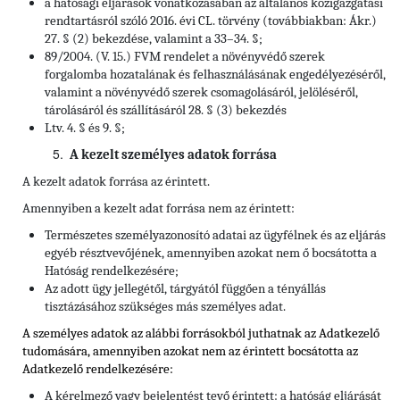
a hatósági eljárások vonatkozásában az általános közigazgatási
rendtartásról szóló 2016. évi CL. törvény (továbbiakban: Ákr.)
27. § (2) bekezdése, valamint a 33–34. §;
89/2004. (V. 15.) FVM rendelet a növényvédő szerek
forgalomba hozatalának és felhasználásának engedélyezéséről,
valamint a növényvédő szerek csomagolásáról, jelöléséről,
tárolásáról és szállításáról 28. § (3) bekezdés
Ltv. 4. § és 9. §;
A kezelt személyes adatok forrása
A kezelt adatok forrása az érintett.
Amennyiben a kezelt adat forrása nem az érintett:
Természetes személyazonosító adatai az ügyfélnek és az eljárás
egyéb résztvevőjének, amennyiben azokat nem ő bocsátotta a
Hatóság rendelkezésére;
Az adott ügy jellegétől, tárgyától függően a tényállás
tisztázásához szükséges más személyes adat.
A személyes adatok az alábbi forrásokból juthatnak az Adatkezelő
tudomására, amennyiben azokat nem az érintett bocsátotta az
Adatkezelő rendelkezésére:
A kérelmező vagy bejelentést tevő érintett: a hatóság eljárását