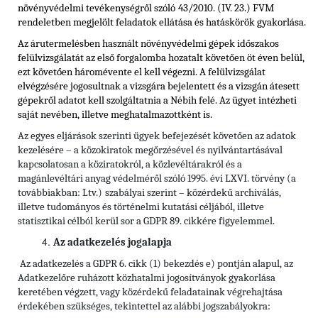
növényvédelmi tevékenységről szóló
43/2010. (IV. 23.) FVM
rendeletben
megjelölt feladatok ellátása és hatáskörök gyakorlása.
Az árutermelésben használt növényvédelmi gépek időszakos
felülvizsgálatát az első forgalomba hozatalt követően öt éven belül,
ezt követően háromévente el kell végezni. A felülvizsgálat
elvégzésére jogosultnak a vizsgára bejelentett és a vizsgán átesett
gépekről adatot kell szolgáltatnia a Nébih felé. Az ügyet intézheti
saját nevében, illetve meghatalmazottként is.
Az egyes eljárások szerinti ügyek befejezését követően az adatok
kezelésére – a közokiratok megőrzésével és nyilvántartásával
kapcsolatosan a köziratokról, a közlevéltárakról és a
magánlevéltári anyag védelméről szóló 1995. évi LXVI. törvény (a
továbbiakban: Ltv.)
szabályai szerint – közérdekű archiválás,
illetve tudományos és történelmi kutatási céljából, illetve
statisztikai célból kerül sor a GDPR 89. cikkére figyelemmel.
Az adatkezelés jogalapja
Az adatkezelés a GDPR 6. cikk (1) bekezdés e) pontján alapul, az
Adatkezelőre ruházott közhatalmi jogosítványok gyakorlása
keretében végzett, vagy közérdekű feladatainak végrehajtása
érdekében szükséges, tekintettel az alábbi jogszabályokra: