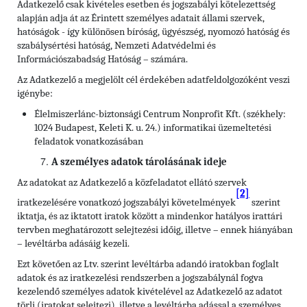
Adatkezelő csak kivételes esetben és jogszabályi kötelezettség
alapján adja át az Érintett személyes adatait állami szervek,
hatóságok - így különösen bíróság, ügyészség, nyomozó hatóság és
szabálysértési hatóság, Nemzeti Adatvédelmi és
Információszabadság Hatóság – számára.
Az Adatkezelő a megjelölt cél érdekében adatfeldolgozóként veszi
igénybe:
Élelmiszerlánc-biztonsági Centrum Nonprofit Kft. (székhely:
1024 Budapest, Keleti K. u. 24.) informatikai üzemeltetési
feladatok vonatkozásában
A személyes adatok tárolásának ideje
Az adatokat az Adatkezelő a közfeladatot ellátó szervek
[2]
iratkezelésére vonatkozó jogszabályi követelmények
szerint
iktatja, és az iktatott iratok között a mindenkor hatályos irattári
tervben meghatározott selejtezési időig, illetve – ennek hiányában
– levéltárba adásáig kezeli.
Ezt követően az Ltv. szerint levéltárba adandó iratokban foglalt
adatok és az iratkezelési rendszerben a jogszabálynál fogva
kezelendő személyes adatok kivételével az Adatkezelő az adatot
törli (iratokat selejtezi), illetve a levéltárba adással a személyes