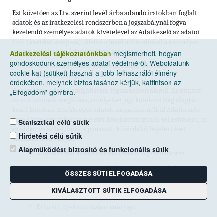
Ezt követően az Ltv. szerint levéltárba adandó iratokban foglalt
adatok és az iratkezelési rendszerben a jogszabálynál fogva
kezelendő személyes adatok kivételével az Adatkezelő az adatot
törli (iratokat selejtezi), illetve a levéltárba adással a személyes
adatok kezelése az Adatkezelőnél megszűnik.
Adatkezelési tájékoztatónkban
megismerheti, hogyan
gondoskodunk személyes adatai védelméről. Weboldalunk
Az adatszolgáltatás elmaradásának lehetséges
cookie-kat (sütiket) használ a jobb felhasználói élmény
következményei
érdekében, melynek biztosításához kérjük, kattintson az
A személyes adatok szolgáltatása jogszabályon alapul. Az érintett
„Elfogadom” gombra.
azon adatainak megadása, amelyeket jogi kötelezettség alapján
kezel kötelező. A szükséges adatok megadása nélkül Adatkezelő
nem képes jogszabályban előírt kötelezettségének teljesítésére, és
Statisztikai célú sütik
ez ahhoz vezethet, hogy a panaszát, közérdekű bejelentését
Hirdetési célú sütik
vizsgálni nem tudjuk.
Alapműködést biztosító és funkcionális sütik
Automatizált döntéshozatal (továbbá profilalkotás)
Az adatkezelés során automatizált döntéshozatalra, ideértve a
ÖSSZES SÜTI ELFOGADÁSA
profilalkotást is, nem kerül sor.
KIVÁLASZTOTT SÜTIK ELFOGADÁSA
Az érintett adatkezeléssel kapcsolatos jogai
Érintett tájékoztatáshoz való joga