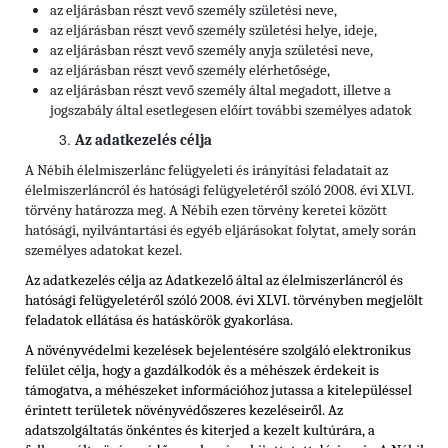
az eljárásban részt vevő személy születési neve,
az eljárásban részt vevő személy születési helye, ideje,
az eljárásban részt vevő személy anyja születési neve,
az eljárásban részt vevő személy elérhetősége,
az eljárásban részt vevő személy által megadott, illetve a
jogszabály által esetlegesen előírt további személyes adatok
Az adatkezelés célja
A Nébih élelmiszerlánc felügyeleti és irányítási feladatait az
élelmiszerláncról és hatósági felügyeletéről szóló 2008. évi XLVI.
törvény határozza meg. A Nébih ezen törvény keretei között
hatósági, nyilvántartási és egyéb eljárásokat folytat, amely során
személyes adatokat kezel.
Az adatkezelés célja az Adatkezelő által az élelmiszerláncról és
hatósági felügyeletéről szóló 2008. évi XLVI. törvényben megjelölt
feladatok ellátása és hatáskörök gyakorlása.
A növényvédelmi kezelések bejelentésére szolgáló elektronikus
felület célja, hogy a gazdálkodók és a méhészek érdekeit is
támogatva, a méhészeket információhoz jutassa a kitelepüléssel
érintett területek növényvédőszeres kezeléseiről. Az
adatszolgáltatás önkéntes és kiterjed a kezelt kultúrára, a