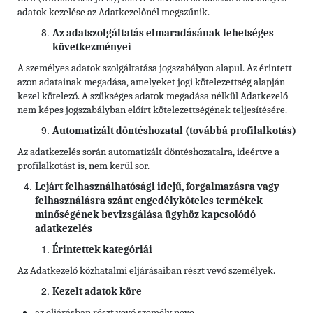
adatok kezelése az Adatkezelőnél megszűnik.
Az adatszolgáltatás elmaradásának lehetséges
következményei
A személyes adatok szolgáltatása jogszabályon alapul. Az érintett
azon adatainak megadása, amelyeket jogi kötelezettség alapján
kezel kötelező. A szükséges adatok megadása nélkül Adatkezelő
nem képes jogszabályban előírt kötelezettségének teljesítésére.
Automatizált döntéshozatal (továbbá profilalkotás)
Az adatkezelés során automatizált döntéshozatalra, ideértve a
profilalkotást is, nem kerül sor.
Lejárt felhasználhatósági idejű, forgalmazásra vagy
felhasználásra szánt engedélyköteles termékek
minőségének bevizsgálása ügyhöz kapcsolódó
adatkezelés
Érintettek kategóriái
Az Adatkezelő közhatalmi eljárásaiban részt vevő személyek.
Kezelt adatok köre
az eljárásban részt vevő személy neve,