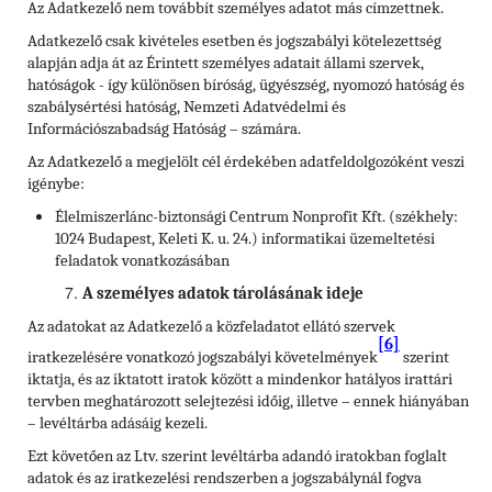
Az Adatkezelő nem továbbít személyes adatot más címzettnek.
Adatkezelő csak kivételes esetben és jogszabályi kötelezettség
alapján adja át az Érintett személyes adatait állami szervek,
hatóságok - így különösen bíróság, ügyészség, nyomozó hatóság és
szabálysértési hatóság, Nemzeti Adatvédelmi és
Információszabadság Hatóság – számára.
Az Adatkezelő a megjelölt cél érdekében adatfeldolgozóként veszi
igénybe:
Élelmiszerlánc-biztonsági Centrum Nonprofit Kft. (székhely:
1024 Budapest, Keleti K. u. 24.) informatikai üzemeltetési
feladatok vonatkozásában
A személyes adatok tárolásának ideje
Az adatokat az Adatkezelő a közfeladatot ellátó szervek
[6]
iratkezelésére vonatkozó jogszabályi követelmények
szerint
iktatja, és az iktatott iratok között a mindenkor hatályos irattári
tervben meghatározott selejtezési időig, illetve – ennek hiányában
– levéltárba adásáig kezeli.
Ezt követően az Ltv. szerint levéltárba adandó iratokban foglalt
adatok és az iratkezelési rendszerben a jogszabálynál fogva