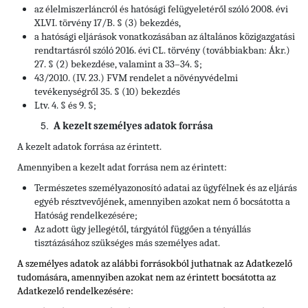
az élelmiszerláncról és hatósági felügyeletéről szóló 2008. évi
XLVI. törvény 17/B. § (3) bekezdés,
a hatósági eljárások vonatkozásában az általános közigazgatási
rendtartásról szóló 2016. évi CL. törvény (továbbiakban: Ákr.)
27. § (2) bekezdése, valamint a 33–34. §;
43/2010. (IV. 23.) FVM rendelet a növényvédelmi
tevékenységről 35. § (10) bekezdés
Ltv. 4. § és 9. §;
A kezelt személyes adatok forrása
A kezelt adatok forrása az érintett.
Amennyiben a kezelt adat forrása nem az érintett:
Természetes személyazonosító adatai az ügyfélnek és az eljárás
egyéb résztvevőjének, amennyiben azokat nem ő bocsátotta a
Hatóság rendelkezésére;
Az adott ügy jellegétől, tárgyától függően a tényállás
tisztázásához szükséges más személyes adat.
A személyes adatok az alábbi forrásokból juthatnak az Adatkezelő
tudomására, amennyiben azokat nem az érintett bocsátotta az
Adatkezelő rendelkezésére: