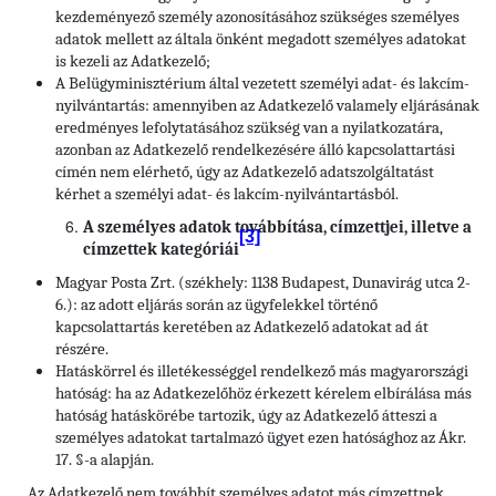
kezdeményező személy azonosításához szükséges személyes
adatok mellett az általa önként megadott személyes adatokat
is kezeli az Adatkezelő;
A Belügyminisztérium által vezetett személyi adat- és lakcím-
nyilvántartás: amennyiben az Adatkezelő valamely eljárásának
eredményes lefolytatásához szükség van a nyilatkozatára,
azonban az Adatkezelő rendelkezésére álló kapcsolattartási
címén nem elérhető, úgy az Adatkezelő adatszolgáltatást
kérhet a személyi adat- és lakcím-nyilvántartásból.
A személyes adatok továbbítása, címzettjei, illetve a
[3]
címzettek kategóriái
Magyar Posta Zrt. (székhely: 1138 Budapest, Dunavirág utca 2-
6.): az adott eljárás során az ügyfelekkel történő
kapcsolattartás keretében az Adatkezelő adatokat ad át
részére.
Hatáskörrel és illetékességgel rendelkező más magyarországi
hatóság: ha az Adatkezelőhöz érkezett kérelem elbírálása más
hatóság hatáskörébe tartozik, úgy az Adatkezelő átteszi a
személyes adatokat tartalmazó ügyet ezen hatósághoz az Ákr.
17. §-a alapján.
Az Adatkezelő nem továbbít személyes adatot más címzettnek.