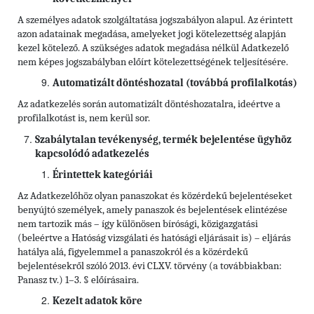
A személyes adatok szolgáltatása jogszabályon alapul. Az érintett
azon adatainak megadása, amelyeket jogi kötelezettség alapján
kezel kötelező. A szükséges adatok megadása nélkül Adatkezelő
nem képes jogszabályban előírt kötelezettségének teljesítésére.
Automatizált döntéshozatal (továbbá profilalkotás)
Az adatkezelés során automatizált döntéshozatalra, ideértve a
profilalkotást is, nem kerül sor.
Szabálytalan tevékenység, termék bejelentése ügyhöz
kapcsolódó adatkezelés
Érintettek kategóriái
Az Adatkezelőhöz olyan panaszokat és közérdekű bejelentéseket
benyújtó személyek, amely panaszok és bejelentések elintézése
nem tartozik más – így különösen bírósági, közigazgatási
(beleértve a Hatóság vizsgálati és hatósági eljárásait is) – eljárás
hatálya alá, figyelemmel a panaszokról és a közérdekű
bejelentésekről szóló 2013. évi CLXV. törvény (a továbbiakban:
Panasz tv.) 1–3. § előírásaira.
Kezelt adatok köre