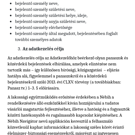
bejelentő személy neve,
bejelentő személy születési neve,
bejelentő személy születési helye, ideje,
bejelentő személy anyja születési neve,
bejelentő személy elérhetősége
bejelentő személy által megadott, bejelentésében foglalt
további személyes adatok
Az adatkezelés célja
Az adatkezelés célja az Adatkezelőhöz beérkező olyan panaszok és
közérdekű bejelentések elbírálása, amelyek elintézése nem
tartozik más – így különösen bírósági, közigazgatási – eljárás
hatálya alá, figyelemmel a panaszokról és a közérdekű
bejelentésekről szóló 2013. évi CLXV. törvény (a továbbiakban:
Panasz tv.) 1–3. § előírásaira.
A lakossági együttműködés erősítése érdekében a Nébih a
rendelkezésére álló eszközökkel kíván hozzájárulni a tudatos
vásárlói magatartás fejlesztéséhez, illetve a hatóság és a fogyasztók
közötti hatékonyabb és rugalmasabb kapcsolat kiépítéséhez. A
Nébih Navigátor nevű applikáción keresztül a felhasználó
közvetlenül kaphat információkat a lakosság széles körét érintő
élelmiszer-biztonsági eseményekről, másrészt az ingyenesen