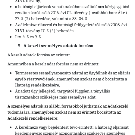
XLVI. törvény,
a hatósági eljárások vonatkozásában az általános közigazgatási
rendtartásról szóló 2016. évi CL. törvény (továbbiakban: Ákr.)
27. § (2) bekezdése, valamint a 33–34. §;
Az élelmiszerláncról és hatósági felügyeletéről szóló 2008. évi
XLVI. törvény 17. § (4) bekezdés
Ltv. 4. § és 9. §.
A kezelt személyes adatok forrása
A kezelt adatok forrása az érintett.
Amennyiben a kezelt adat forrása nem az érintett:
Természetes személyazonosító adatai az ügyfélnek és az eljárás
egyéb résztvevőjének, amennyiben azokat nem ő bocsátotta a
Hatóság rendelkezésére;
Az adott ügy jellegétől, tárgyától függően a tényállás
tisztázásához szükséges más személyes adat.
A személyes adatok az alábbi forrásokból juthatnak az Adatkezelő
tudomására, amennyiben azokat nem az érintett bocsátotta az
Adatkezelő rendelkezésére:
A kérelmező vagy bejelentést tevő érintett: a hatóság eljárását
kezdeményező személy azonosításához szükséges személyes