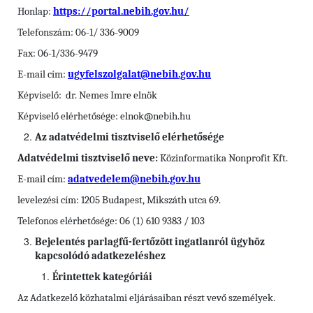
Honlap:
https://portal.nebih.gov.hu/
Telefonszám: 06-1/ 336-9009
Fax: 06-1/336-9479
E-mail cím:
ugyfelszolgalat@nebih.gov.hu
Képviselő: dr. Nemes Imre elnök
Képviselő elérhetősége: elnok@nebih.hu
Az adatvédelmi tisztviselő elérhetősége
Adatvédelmi tisztviselő neve:
Közinformatika Nonprofit Kft.
E-mail cím:
adatvedelem@nebih.gov.hu
levelezési cím: 1205 Budapest, Mikszáth utca 69.
Telefonos elérhetősége: 06 (1) 610 9383 / 103
Bejelentés parlagfű-fertőzött ingatlanról ügyhöz
kapcsolódó adatkezeléshez
Érintettek kategóriái
Az Adatkezelő közhatalmi eljárásaiban részt vevő személyek.