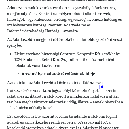
Adatkezelő csak kivételes esetben és jogszabályi kötelezettség
alapján adja át az Érintett személyes adatait állami szervek,
hatóságok - így különösen bíróság, ügyészség, nyomozó hatóság és
szabálysértési hatóság, Nemzeti Adatvédelmi és
Információszabadság Hatóság – számára.
Az Adatkezelő a megjelölt cél érdekében adatfeldolgozóként veszi
igénybe:
Élelmiszerlánc-biztonsági Centrum Nonprofit Kft. (székhely:
1024 Budapest, Keleti K. u. 24.) informatikai üzemeltetési
feladatok vonatkozásában
A személyes adatok tárolásának ideje
Az adatokat az Adatkezelő a közfeladatot ellátó szervek
[4]
iratkezelésére vonatkozó jogszabályi követelmények
szerint
iktatja, és az iktatott iratok között a mindenkor hatályos irattári
tervben meghatározott selejtezési időig, illetve – ennek hiányában
– levéltárba adásáig kezeli.
Ezt követően az Ltv. szerint levéltárba adandó iratokban foglalt
adatok és az iratkezelési rendszerben a jogszabálynál fogva
kezelendő személyes adatok kivételével az Adatkezelő az adatot