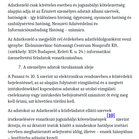
Adatkezelő csak kivételes esetben és jogszabályi kötelezettség
alapján adja át az Érintett személyes adatait állami szervek,
hatóságok - így különösen bíróság, ügyészség, nyomozó hatóság és
szabálysértési hatóság, Nemzeti Adatvédelmi és
Információszabadság Hatóság – számára.
Az Adatkezelő a megjelölt cél érdekében adatfeldolgozóként veszi
igénybe: Élelmiszerlánc-biztonsági Centrum Nonprofit Kft.
(székhely: 1024 Budapest, Keleti K. u. 24.) informatikai
üzemeltetési feladatok vonatkozásában.
A személyes adatok tárolásának ideje
A Panasz tv. 10. § szerint az elektronikus rendszerben a közérdekű
bejelentéssel, az az alapján folytatott vizsgálattal és a megtett
intézkedésekkel kapcsolatos adatokat az utolsó vizsgálati
cselekmény vagy intézkedés befejezésétől számított öt évig meg
kell őrizni, azt követően törölni kell.
Az adatokat az Adatkezelő a közfeladatot ellátó szervek
[10]
iratkezelésére vonatkozó jogszabályi követelmények
szerint
iktatja, és az iktatott iratok között a mindenkor hatályos irattári
tervben meghatározott selejtezési időig, illetve – ennek hiányában
– levéltárba adásáig kezeli.