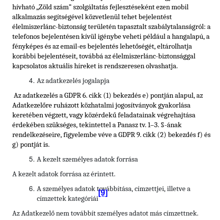
hívható „Zöld szám” szolgáltatás fejlesztéseként ezen mobil
alkalmazás segítségével közvetlenül tehet bejelentést
élelmiszerlánc-biztonság területén tapasztalt szabálytalanságról: a
telefonos bejelentésen kívül igénybe veheti például a hangalapú, a
fényképes és az email-es bejelentés lehetőségét, eltárolhatja
korábbi bejelentéseit, továbbá az élelmiszerlánc-biztonsággal
kapcsolatos aktuális híreket is rendszeresen olvashatja.
Az adatkezelés jogalapja
Az adatkezelés a GDPR 6. cikk (1) bekezdés e) pontján alapul, az
Adatkezelőre ruházott közhatalmi jogosítványok gyakorlása
keretében végzett, vagy közérdekű feladatainak végrehajtása
érdekében szükséges, tekintettel a Panasz tv. 1–3. §-ának
rendelkezéseire, figyelembe véve a GDPR 9. cikk (2) bekezdés f) és
g) pontját is.
A kezelt személyes adatok forrása
A kezelt adatok forrása az érintett.
A személyes adatok továbbítása, címzettjei, illetve a
[9]
címzettek kategóriái
Az Adatkezelő nem továbbít személyes adatot más címzettnek.