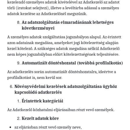
kezelendő személyes adatok kivételével az Adatkezelő az adatot
törli (iratokat selejtezi), illetve a levéltárba adással a személyes
adatok kezelése az Adatkezelőnél megszűnik.
Az adatszolgáltatás elmaradásának lehetséges
következményei
A személyes adatok szolgáltatása jogszabályon alapul. Az érintett
azon adatainak megadása, amelyeket jogi kötelezettség alapján
kezel kötelező. A szükséges adatok megadása nélkül Adatkezelő
nem képes jogszabályban előírt kötelezettségének teljesítésére.
Automatizált döntéshozatal (továbbá profilalkotás)
Az adatkezelés során automatizált döntéshozatalra, ideértve a
profilalkotást is, nem kerül sor.
Növényvédelmi kezelések adatszolgáltatása ügyhöz
kapcsolódó adatkezelés
Érintettek kategóriái
Az Adatkezelő közhatalmi eljárásaiban részt vevő személyek.
Kezelt adatok köre
az eljárásban részt vevő személy neve,