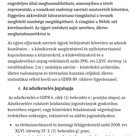
engedélyes által meghosszabbítható, amennyiben a tételt
reprezentáló, a vonatkozó szabvány szerinti mintavételt követően,
független akkreditált laboratóriumi vizsgálattal a termék
megfelelő minősége megállapítható. A vizsgálat a Nébih-nél
kérelmezhető. Az ügyet intézheti saját nevében, illetve
meghatalmazottként is.
Az egyes eljárások szerinti ügyek befejezését követően az adatok
kezelésére – a közokiratok megőrzésével és nyilvántartásával
kapcsolatosan a köziratokról, a közlevéltárakról és a
magánlevéltári anyag védelméről szóló 1995. évi LXVI. törvény (a
továbbiakban: Ltv.)
szabályai szerint – közérdekű archiválás,
illetve tudományos és történelmi kutatási céljából, illetve
statisztikai célból kerül sor a GDPR 89. cikkére figyelemmel.
Az adatkezelés jogalapja
Az adatkezelés a GDPR 6. cikk (1) bekezdés e) pontján alapul, az
Adatkezelőre ruházott közhatalmi jogosítványok gyakorlása
keretében végzett, vagy közérdekű feladatainak végrehajtása
érdekében szükséges, tekintettel az alábbi jogszabályokra:
az élelmiszerláncról és hatósági felügyeletéről szóló 2008. évi
XLVI. törvény 37. § (3) bekezdés g) pont,