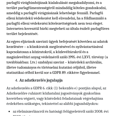
parlagfű virágbimbójának kialakulását megakadályozni, és a
terület parlagfűmentességéről mindaddig köteles gondoskodni,
ameddig a parlagfű virágzásának lehetősége fennáll. Parlagfű
elleni közérdekű védekezést kell elrendelni, ha a földhasználó a
parlagfű elleni védekezési kötelezettségének nem tesz eleget.
Interneten keresztül bárki megteheti az általa észlelt parlagfüves
terület bejelentését.
Az egyes eljárások szerinti ügyek befejezését követően az adatok
kezelésére – a közokiratok megőrzésével és nyilvántartásával
kapcsolatosan a köziratokról, a közlevéltárakról és a
magánlevéltári anyag védelméről szóló 1995. évi LXVI. törvény (a
továbbiakban: Ltv.) szabályai szerint – közérdekű archiválás,
illetve tudományos és történelmi kutatási céljából, illetve
statisztikai célból kerül sor a GDPR 89. cikkére figyelemmel.
Az adatkezelés jogalapja
Az adatkezelés a GDPR 6. cikk (1) bekezdés e) pontján alapul, az
Adatkezelőre ruházott közhatalmi jogosítványok gyakorlása
keretében végzett, vagy közérdekű feladatainak végrehajtása
érdekében szükséges, tekintettel az alábbi jogszabályokra:
az élelmiszerláncról és hatósági felügyeletéről szóló 2008. évi