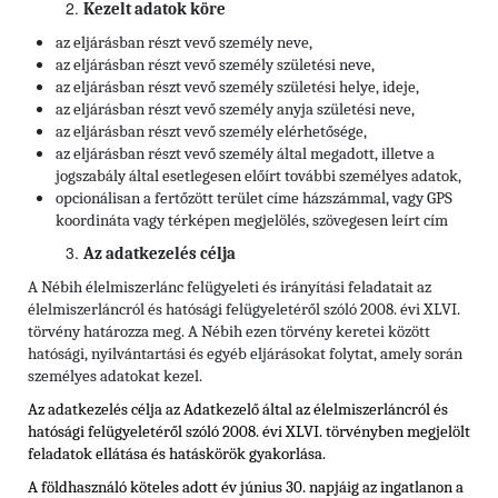
Kezelt adatok köre
az eljárásban részt vevő személy neve,
az eljárásban részt vevő személy születési neve,
az eljárásban részt vevő személy születési helye, ideje,
az eljárásban részt vevő személy anyja születési neve,
az eljárásban részt vevő személy elérhetősége,
az eljárásban részt vevő személy által megadott, illetve a
jogszabály által esetlegesen előírt további személyes adatok,
opcionálisan a fertőzött terület címe házszámmal, vagy GPS
koordináta vagy térképen megjelölés, szövegesen leírt cím
Az adatkezelés célja
A Nébih élelmiszerlánc felügyeleti és irányítási feladatait az
élelmiszerláncról és hatósági felügyeletéről szóló 2008. évi XLVI.
törvény határozza meg. A Nébih ezen törvény keretei között
hatósági, nyilvántartási és egyéb eljárásokat folytat, amely során
személyes adatokat kezel.
Az adatkezelés célja az Adatkezelő által az élelmiszerláncról és
hatósági felügyeletéről szóló 2008. évi XLVI. törvényben megjelölt
feladatok ellátása és hatáskörök gyakorlása.
A földhasználó köteles adott év június 30. napjáig az ingatlanon a