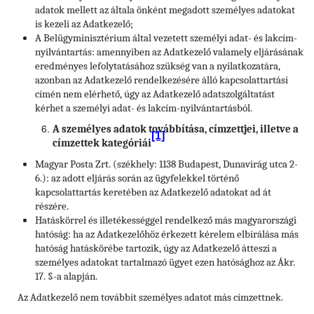
adatok mellett az általa önként megadott személyes adatokat
is kezeli az Adatkezelő;
A Belügyminisztérium által vezetett személyi adat- és lakcím-
nyilvántartás: amennyiben az Adatkezelő valamely eljárásának
eredményes lefolytatásához szükség van a nyilatkozatára,
azonban az Adatkezelő rendelkezésére álló kapcsolattartási
címén nem elérhető, úgy az Adatkezelő adatszolgáltatást
kérhet a személyi adat- és lakcím-nyilvántartásból.
A személyes adatok továbbítása, címzettjei, illetve a
[1]
címzettek kategóriái
Magyar Posta Zrt. (székhely: 1138 Budapest, Dunavirág utca 2-
6.): az adott eljárás során az ügyfelekkel történő
kapcsolattartás keretében az Adatkezelő adatokat ad át
részére.
Hatáskörrel és illetékességgel rendelkező más magyarországi
hatóság: ha az Adatkezelőhöz érkezett kérelem elbírálása más
hatóság hatáskörébe tartozik, úgy az Adatkezelő átteszi a
személyes adatokat tartalmazó ügyet ezen hatósághoz az Ákr.
17. §-a alapján.
Az Adatkezelő nem továbbít személyes adatot más címzettnek.